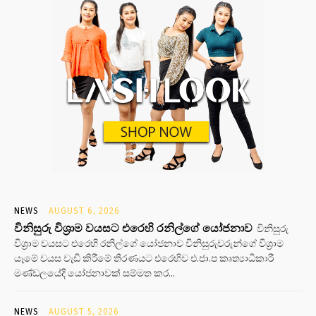
NEWS
AUGUST 6, 2026
විනිසුරු විශ්‍රාම වයසට එරෙහි රනිල්ගේ යෝජනාව
විනිසුරු
විශ්‍රාම වයසට එරෙහි රනිල්ගේ යෝජනාව විනිසුරුවරුන්ගේ විශ්‍රාම
යෑමේ වයස වැඩි කිරීමේ තීරණයට එරෙහිව එ.ජා.ප කෘත්‍යාධිකාරී
මණ්ඩලයේදී යෝජනාවක් සම්මත කර...
NEWS
AUGUST 5, 2026