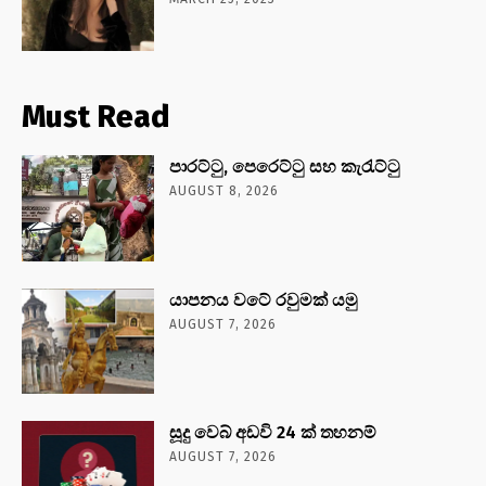
Must Read
පාරට්ටු, පෙරෙට්ටු සහ කැරැට්ටු
AUGUST 8, 2026
යාපනය වටේ රවුමක් යමු
AUGUST 7, 2026
සූදු වෙබ් අඩවි 24 ක් තහනම්
AUGUST 7, 2026