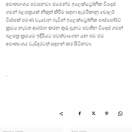
අමාත්‍යාංශය පවසනවා. එමෙන්ම ඉලෙක්ට්‍රෝනික විදෙස්
ගමන් බලපත්‍රයක් නිකුත් කිරීම සඳහා ඇමරිකානු ඩොලර්
විස්සක් පමණ වැයවන බැවින් ඉලෙක්ට්‍රෝනික පාස්පෝර්ට්
ක්‍රමය නැවත ආරම්භ කරන තුරු දැනට පවතින විදෙස් ගමන්
බලපත්‍ර ක්‍රමයම ඉදිරියට පවත්වාගෙන යන බව එම
අමාත්‍යංශය වැඩිදුරටත් සඳහන් කර සිටිනවා.
.
Previous article
Next article