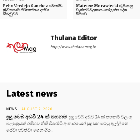
Felix Verdejo Sanchez බොක්සිං
Mateusz Morawiecki රුසියානු
ක්‍රීඩකයාට ජීවිතාන්තය දක්වා
වැග්නර් බලකාය පෝලන්ත දේශ
සිරදඬුවම්
සීමවේ
Thulana Editor
http://www.thulanamag.lk
Latest news
NEWS
AUGUST 7, 2026
සූදු වෙබ් අඩවි 24 ක් තහනම්
සූදු වෙබ් අඩවි 24 ක් තහනම් වලංගු
බලපත්‍රයක් රහිතව නීති විරෝධි ආකාරයෙන් සූදු සහ ඔට්ටු ඇල්ලීමේ
සේවා පවත්වා ගෙන ගිය...