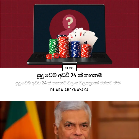
NEWS
සූදු වෙබ් අඩවි 24 ක් තහනම්
සූදු වෙබ් අඩවි 24 ක් තහනම් වලංගු බලපත්‍රයක් රහිතව නීති...
DHARA ABEYNAYAKA