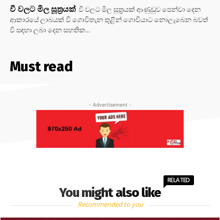
වී වලට මිල සූත්‍රයක්
වී වලට මිල සූත්‍රයක් ආණුඩුව පෙන්වා දෙන
ආකාරයේ ලාබයක් වී ගොවිතැන තුළින් ගොවියාට නොලැබෙන බවත්
වී සඳහා ලබා දෙන සහතික...
Must read
- Advertisement -
RELATED
You might also like
Recommended to you