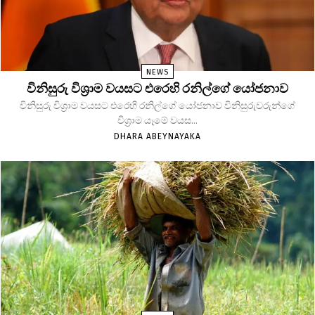
NEWS
විනිසුරු විශ්‍රාම වයසට එරෙහි රනිල්ගේ යෝජනාව
විනිසුරු විශ්‍රාම වයසට එරෙහි රනිල්ගේ යෝජනාව විනිසුරුවරුන්ගේ
විශ්‍රාම යෑමේ වයස...
DHARA ABEYNAYAKA