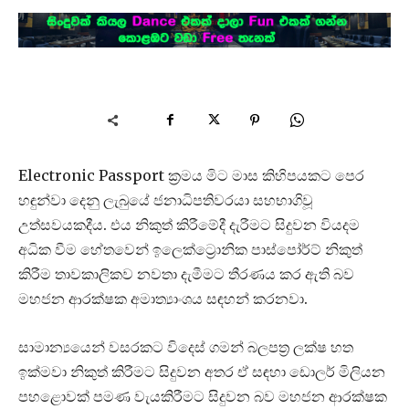
Electronic Passport ක්‍රමය මිට මාස කිහිපයකට පෙර
හඳුන්වා දෙනු ලැබුයේ ජනාධිපතිවරයා සහභාගිවූ
උත්සවයකදීය. එය නිකුත් කිරීමේදී දැරීමට සිදුවන වියදම
අධික වීම හේතවෙන් ඉලෙක්ට්‍රොනික පාස්පෝර්ට් නිකුත්
කිරීම තාවකාලිකව නවතා දැමීමට තීරණය කර ඇති බව
මහජන ආරක්ෂක අමාත්‍යාංශය සඳහන් කරනවා.
සාමාන්‍යයෙන් වසරකට විදෙස් ගමන් බලපත්‍ර ලක්ෂ හත
ඉක්මවා නිකුත් කිරීමට සිදුවන අතර ඒ සඳහා ඩොලර් මිලියන
පහළොවක් පමණ වැයකිරීමට සිදුවන බව මහජන ආරක්ෂක