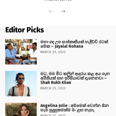
Editor Picks
මහා ගඳ උප සංස්කෘතියක් හැදිච්චි රටක්
මේක – Jayalal Rohana
MARCH 25, 2023
මට, මම මීට කලින් ආදරය කළ අය ගැන
අයිතියක් සහ ඉරිසියාවක් දැනෙනවා –
Shah Rukh Khan
MARCH 25, 2023
Angelina Jolie : අම්මෙක් වෙන්න ඕන
හැම සුදුසුකමක්ම මං ළඟ නැහැ
MARCH 25, 2023