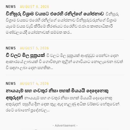
NEWS
AUGUST 6, 2026
විනිසුරු විශ්‍රාම වයසට එරෙහි රනිල්ගේ යෝජනාව
විනිසුරු
විශ්‍රාම වයසට එරෙහි රනිල්ගේ යෝජනාව විනිසුරුවරුන්ගේ විශ්‍රාම
යෑමේ වයස වැඩි කිරීමේ තීරණයට එරෙහිව එ.ජා.ප කෘත්‍යාධිකාරී
මණ්ඩලයේදී යෝජනාවක් සම්මත කර...
NEWS
AUGUST 5, 2026
වී වලට මිල සූත්‍රයක්
වී වලට මිල සූත්‍රයක් ආණුඩුව පෙන්වා දෙන
ආකාරයේ ලාබයක් වී ගොවිතැන තුළින් ගොවියාට නොලැබෙන බවත්
වී සඳහා ලබා දෙන සහතික...
NEWS
AUGUST 4, 2026
නායයෑම් සහ ගංවතුර නිසා පහක් මියයයි දෙදෙනෙකු
අතුරුදන්
නායයෑම් සහ ගංවතුර නිසා පහක් මියයයි දෙදෙනෙකු
අතුරුදන් පසුගිය දින දෙක තුළ ඇද හැලුණු අධික වර්ෂාව හේතුවෙන්
රටේ බොහෝ ප්‍රදේශවල...
- Advertisement -