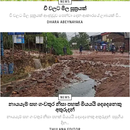
NEWS
වී වලට මිල සූත්‍රයක්
වී වලට මිල සූත්‍රයක් ආණුඩුව පෙන්වා දෙන ආකාරයේ ලාබයක් වී...
DHARA ABEYNAYAKA
NEWS
නායයෑම් සහ ගංවතුර නිසා පහක් මියයයි දෙදෙනෙකු
අතුරුදන්
නායයෑම් සහ ගංවතුර නිසා පහක් මියයයි දෙදෙනෙකු අතුරුදන් පසුගිය
දින...
THULANA EDITOR