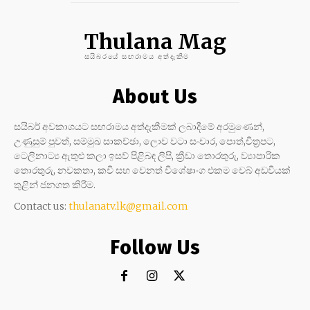
Thulana Mag
සයිබරයේ සඟරාමය අත්දැකීම
About Us
සයිබර් අවකාශයට සඟරාමය අත්දැකීමක් ලබාදීමේ අරමුණෙන්,
උණුසුම් පුවත්, සම්මුඛ සාකච්ඡා, ලොව වටා සංචාර, පොත්,චිත්‍රපට,
ටෙලිනාට්‍ය ඇතුළු කලා ඉසව් පිළිබඳ ලිපි, ක්‍රීඩා තොරතුරු, ව්‍යාපාරික
තොරතුරු, නවකතා, කවි සහ වෙනත් විශේෂාංග එකම වෙබ් අඩවියක්
තුළින් ජනගත කිරීම.
Contact us:
thulanatv.lk@gmail.com
Follow Us