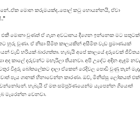
යෙන්නේ..ඒක මොන කරුමයක්ද..පොල් කටු හොයන්නයි, ඒවා
..”
ී එකී මොනා වුණත් ඒ ගැන අවධානය දීගෙන ඉන්නෙක මට සතුටක්
කට හුරු වුණා. ඒ නිසා සීමිත කාලයකින් අසීමිත වැඩ ප්‍රමාණයක්
ෙන් වැඩි හරියක් බාරගත්තා. හැබැයි අපේ කාලයේ දරුවෙක් ජීවිතය
සා අද කාලේ දරුවන්ට මඟෑරිලා තියනවා. අපි උදේට අඳින ඇඳුම් නව
තුර වීදුරු බෝතලේකට දාලා ඒකෙන් රෙදිවල පොඩි වුණු තැන් මැද
කීවොත් පැය ගානක් හිනාවෙන්න කාරණා. ඔව්, මිනිස්සු ලෝකයත් එක
න්නෝනේ. හැබැයි ඒ මත සම්පූර්ණයෙන්ම යැපෙන්න ගියොත්
ලැබ මැරෙන්න වෙනවා.