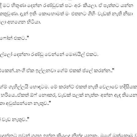
ි මට හිතුණා දෙන්න රණ්ඩුවක් පටං අරං කියලා. ඒ පැත්තට යන්න
තුවුණා. දැන් ඉතිං කොහොමත් මං එතනට ගිහිං වැඩක් නැති නිසා
ලා අහගෙන හිටියා.
ෆෝන් එකට..”
ල්ලෝ දෙන්නා රණ්ඩු වෙන්නේ මොබයිල් එකට.
 එකෙන්..නංගි ඒක ඉල්ලනවා ගේම් එකක් ප්ලේ කරන්න..”
ෙ ගේම් ගැහිල්ලයි හොඳටම. මේ කරන්ට් එකත් නැති වෙලාවෙ හදිසිය
 හරියෙ..ඒකත් ඕෆ් නොකර, වැඩක් පලක් නැත්තං අන්න ඇඳ තියෙ
ා අවුස්සන්නෙ නැතුව..”
වැඩ නැතුව..”
දෙන්නට පවන් ගගහ ඉන්න කියලද නින්ද යනකං, මගේ ඔක්කොම 