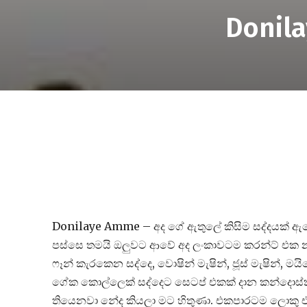
Donil
Donilaye Amme – අද ගේ ඇතුලේ කිසිම සද්දයක් ඇ
පස්සෙ තමයි ඔලුවට ආවේ අද ලංකාවටම කරන්ට් එක න
ෆෑන් කැරකෙන සද්දෙ, වොෂින් මැෂින්, ජූස් මැෂින්, ම
ගේක කොල්ලෙක් සද්දෙට සෙටප් එකක් දාන කන්දොස්කිර
තියෙනවා නේද කියලා මට හිතුණා. එකපාරටම ලොකු එකී