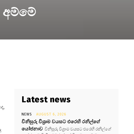
 අම්මේ
Latest news
ෙ,
NEWS
AUGUST 6, 2026
විනිසුරු විශ්‍රාම වයසට එරෙහි රනිල්ගේ
යෝජනාව
විනිසුරු විශ්‍රාම වයසට එරෙහි රනිල්ගේ
්