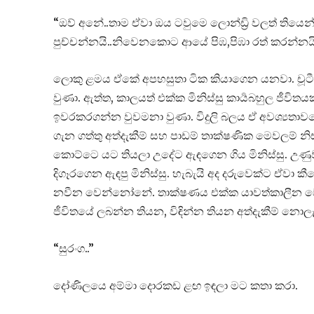
“ඔව් අනේ..තාම ඒවා ඔය ටවුමෙ ලොන්ඩ්‍රි වලත් ති
පුච්චන්නයි..නිවෙනකොට ආයේ පිඹ,පිඹා රත් කරන්නයි
ලොකු ළමය ඒකේ අපහසුතා ටික කියාගෙන යනවා. චූට
වුණා. ඇත්ත, කාලයත් එක්ක මිනිස්සු කාර්‍යබහුල ජීවිතය
ඉවරකරගන්න වුවමනා වුණා. විදුලි බලය ඒ අවශ්‍යතාවය
ගැන ගත්තු අත්දැකීම් සහ පාඩම් තාක්ෂණික මෙවලම් නි
කොට්ටෙ යට තියලා උදේට ඇඳගෙන ගිය මිනිස්සු. උණුව
දිගෑරගෙන ඇඳපු මිනිස්සු. හැබැයි අද දරුවෙක්ට ඒවා 
නවීන වෙන්නෝනේ. තාක්ෂණය එක්ක යාවත්කාලීන වෙ
ජීවිතයේ ලබන්න තියන, විඳින්න තියන අත්දැකීම් නො
“සුරංග..”
දෝණිලයෙ අම්මා දොරකඩ ළඟ ඉඳලා මට කතා කරා.