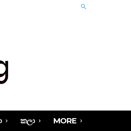
ා
කලා
MORE