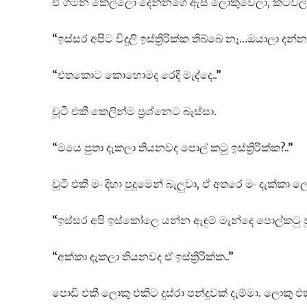
ඒ ගමන කෙල්ලො දෙන්නගෙ ඇස් ලොකුවෙලා, කටවල්
“ඉස්සර අපිට විදුලි ඉස්ත්‍රිරික්ක තිබ්බෙ නෑ…ඔයාලා දන්න 
“එතකොට කොහොමද රෙදි මැද්දෙ..”
චූටී එකී කෙලින්ම ප්‍රශ්නෙට බැස්සා.
“මයෙ පුතා දැකලා තියනවද පොල් කටු ඉස්ත්‍රිරික්ක?..”
චූටී එකී මං දිහා පුදුමෙන් බැලුවා, ඒ අතරෙ මං දැක්
“ඉස්සර අපි ඉස්කෝලෙ යන්න ඇඳුම් මැන්දෙ පොල්කටු පුච්
“අක්කා දැකලා තියනවද ඒ ඉස්ත්‍රිරික්ක..”
පොඩි එකී ලොකු එකිට දුස්රා පන්දුවක් දැම්මා. ලොකු 