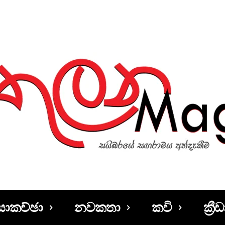
සාකච්ඡා
නවකතා
කවි
ක්‍රීඩ