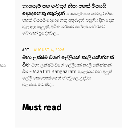
නායයෑම් සහ ගංවතුර නිසා පහක් මියයයි
දෙදෙනෙකු අතුරුදන්
නායයෑම් සහ ගංවතුර නිසා
පහක් මියයයි දෙදෙනෙකු අතුරුදන් පසුගිය දින දෙක
තුළ ඇද හැලුණු අධික වර්ෂාව හේතුවෙන් රටේ
බොහෝ ප්‍රදේශවල...
ART
AUGUST 4, 2026
මහා ලක්ෂ්මි වගේ ලේලියක් කාලි යකින්නක්
වීම
ිහෙ
මහා ලක්ෂ්මි වගේ ලේලියක් කාලි යකින්නක්
වීම - Maa Inti Bangaaram පවුලකට එන අලුත්
ලේලි කෙනෙක්ගෙන් ඒ පවුලෙ උදවිය
බලාපොරොත්තු...
Must read