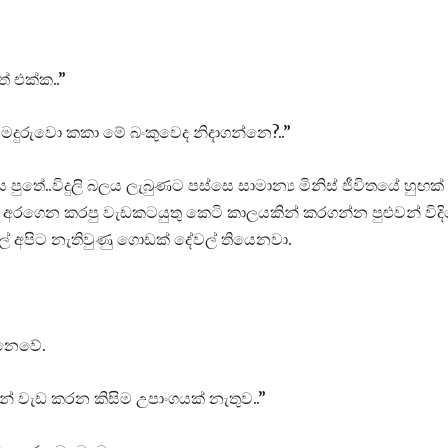
 එක්ක..”
 මදුරුවො කකා මේ බංකුවෙද නිදාගන්නෙ?..”
පුතේ..විදුලි බලය ලැබුණට පස්සෙ සාමාන්‍ය මිනිස් ජීවිතයේ හුඟක්
ාලයක් අරගෙන කරපු වැඩකටයුතු කෙටි කාලයකින් කරගන්න පුළුවන් විද
ලේ අපිට නැතිවුණු ගොඩක් දේවල් තියෙනවා.
 නෙවේ.
ෙන් වැඩ කරන කිසිම උපාංගයක් නැතුව..”