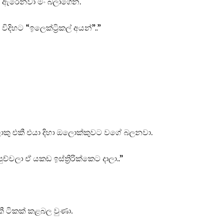
 ඇරෙනවා මං බලාගෙන.
විදිහට “ඉලෙක්ට්‍රිකල් අයන්”..”
කා ලොකු එකී එයා දිහා ඔලොක්කුවට වගේ බලනවා.
චලා ඒ යකඩ ඉස්ත්‍රිරික්කෙට දාලා..”
එකී ටිකක් කළබල වුණා.