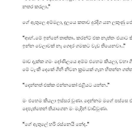
නතර කරලා..”
ගේ ඇතුලෙ අම්මලා, දූලයෙ කතාව දුරදිග යන ලකුණු පේන න
“ආහ්..මේ ඉන්නේ තාත්තා.. කරන්ට් එක නැත්තං එයා
ඉන්න වෙලාවක් නෑ ගෙදර ගමකට වැඩ තියෙනවා…”
මාව දැක්ක ගමං දෝණිලයෙ අම්ම එහෙම කියලා, වහා ගිනි 
මේ ටැංකි දෙකේ ගිනි නිවන ක්‍රමයක් ගැන හිතන්න ගත්ත
“දෙන්නත් එක්ක එන්නකෝ එළියට යන්න..”
මං එහෙම කියලා ඉස්සර වුණා. දෙන්නම මගේ පස්සෙ එන
දෙපැත්තෙන් තියාගෙන මං මැදින් වාඩිවුණා.
“ගේ ඇතුලේ හරි රස්නෙයි නේද..”