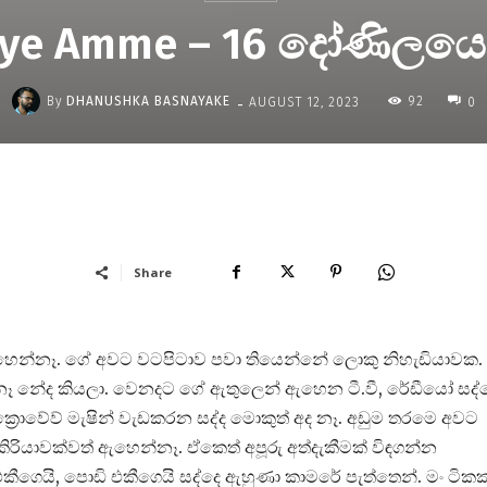
aye Amme – 16 දෝණිලයෙ
-
By
DHANUSHKA BASNAYAKE
92
AUGUST 12, 2023
0
Share
හෙන්නෑ. ගේ අවට වටපිටාව පවා තියෙන්නේ ලොකු නිහැඩියාවක.
ෑ නේද කියලා. වෙනදට ගේ ඇතුලෙන් ඇහෙන ටී.වී, රේඩීයෝ සද්ද
යික්‍රොවේව් මැෂින් වැඩකරන සද්ද මොකුත් අද නෑ. අඩුම තරමෙ අවට
ියාවක්වත් ඇහෙන්නෑ. ඒකෙත් අපූරු අත්දැකීමක් විඳගන්න
ගෙයි, පොඩි එකීගෙයි සද්දෙ ඇහුණා කාමරේ පැත්තෙන්. මං ටිකක