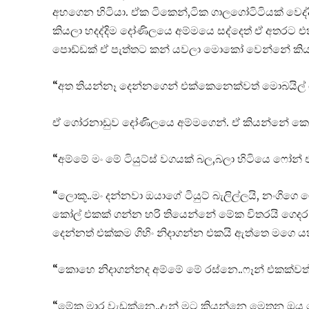
අහගෙන හිටියා. ඒක ටිකෙන්,ටික ගාලගෝටිටියක් වෙද්ද
කියලා හදද්දිම දෝණිලයෙ අම්මයෙ සද්දෙත් ඒ අතරට එක
පොඩ්ඩක් ඒ පැත්තට කන් යවලා මොකෝ වෙන්නේ කිය
“අත තියන්නෑ දෙන්නගෙන් එක්කෙනෙක්වත් මොබයිල් 
ඒ ගෝරනාඩුව දෝණිලයෙ අම්මගෙන්. ඒ කියන්නේ කෙ
“අම්මේ මං මේ ටියුට්ස් වගයක් බල,බලා හිටියෙ ෆෝන්
“ලොකූ..මං දන්නවා ඔයාගේ ටියුට් බැලිල්ලයි, නංගිග
කෝල් එකක් ගන්න හරි තියෙන්නේ මේක විතරයි ගෙදර
දෙන්නත් එක්කම ගිහිං නිදාගන්න එකයි ඇත්තෙ මගෙ යක
“කොහෙ නිදාගන්නද අම්මේ මේ රස්නෙ..ෆෑන් එකක්වත් 
“මේක මාර වැඩක්නෙ..දැන් මට කියන්නෙ මෙතන ඔය 