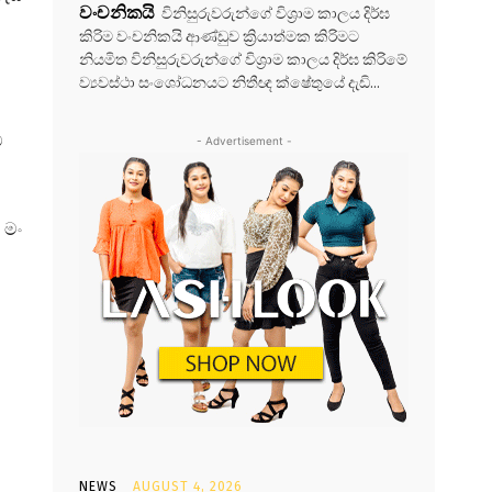
වංචනිකයි
විනිසුරුවරුන්ගේ විශ්‍රාම කාලය දිර්ඝ
කිරිම වංචනිකයි ආණ්ඩුව ක්‍රියාත්මක කිරිමට
නියමිත විනිසුරුවරුන්ගේ විශ්‍රාම කාලය දිර්ඝ කිරිමේ
ව්‍යවස්ථා සංශෝධනයට නිතීඥ ක්ෂේතුයේ දැඩි...
ව
- Advertisement -
 මං
NEWS
AUGUST 4, 2026