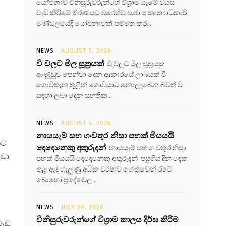
යෝජනාව විනිසුරුවරුන්ගේ විශ්‍රාම යෑමේ වයස
වැඩි කිරීමේ තීරණයට එරෙහිව එ.ජා.ප කෘත්‍යාධිකාරී
මණ්ඩලයේදී යෝජනාවක් සම්මත කර...
NEWS
AUGUST 5, 2026
වී වලට මිල සූත්‍රයක්
වී වලට මිල සූත්‍රයක්
ආණුඩුව පෙන්වා දෙන ආකාරයේ ලාබයක් වී
ගොවිතැන තුළින් ගොවියාට නොලැබෙන බවත් වී
සඳහා ලබා දෙන සහතික...
NEWS
AUGUST 4, 2026
නායයෑම් සහ ගංවතුර නිසා පහක් මියයයි
කට
දෙදෙනෙකු අතුරුදන්
නායයෑම් සහ ගංවතුර නිසා
නවා
පහක් මියයයි දෙදෙනෙකු අතුරුදන් පසුගිය දින දෙක
තුළ ඇද හැලුණු අධික වර්ෂාව හේතුවෙන් රටේ
බොහෝ ප්‍රදේශවල...
NEWS
JULY 29, 2026
විනිසුරුවරුන්ගේ විශ්‍රාම කාලය දිර්ඝ කිරිම
වැඩ