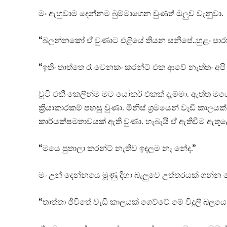
මං ඇහුවාම දෙන්නම බුම්මාගෙන වුණත් ඔලුව වැනුවා.
“බලන්නකෝ ඒ වුණාට එළියේ තියන සනීපේ..හුළං පාරත්
“ඉතිං තාත්තෙ රෑ වෙනකං කරන්ට් එක ආවේ නැත්තං අපි
චූටී එකී කෙලින්ම මට යෝකර් එකක් දැම්මා. ඇත්ත මයෙ 
ක්‍රියාකාරකම් පහසු වුණා. මිනිස් ශ්‍රමයෙන් වැඩි ක
කාර්යක්ෂමතාවයක් ඇති වුණා. හැබැයි ඒ ඇතිවීම ඇතු
“මයෙ පුතාලා කරන්ට් නැතිව ඉඳලම නෑ නේද.”
මං උන් දෙන්නයෙ මූණු දිහා බැලුවෙ උත්තරයක් ගන්න
“තාත්තා ජීවිතේ වැඩි කාලයක් ගෙව්වේ මේ විදුලි බලය