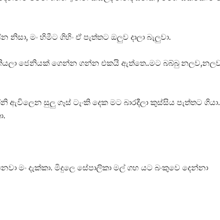
ිසා, මං හිමීට ගිහිං ඒ පැත්තට ඔලුව දාලා බැලුවා.
ට කියලා ජෙනියක් ගෙන්න ගන්න එකයි ඇත්තෙ..මට බබ්බු නලව,නල
ඇවිලෙන සුලු ගෑස් ටැංකි දෙක මට බාරදීලා කුස්සිය පැත්තට ගියා.
ා.
වා මං දැක්කා. මිදුලෙ සේපාලිකා මල් ගහ යට බංකුවෙ දෙන්නා