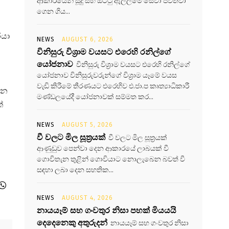
ආකාරයෙන් සූදු සහ ඔට්ටු ඇල්ලීමේ සේවා පවත්වා
ගෙන ගිය...
රයා
NEWS
AUGUST 6, 2026
විනිසුරු විශ්‍රාම වයසට එරෙහි රනිල්ගේ
යෝජනාව
විනිසුරු විශ්‍රාම වයසට එරෙහි රනිල්ගේ
යෝජනාව විනිසුරුවරුන්ගේ විශ්‍රාම යෑමේ වයස
වැඩි කිරීමේ තීරණයට එරෙහිව එ.ජා.ප කෘත්‍යාධිකාරී
ින
මණ්ඩලයේදී යෝජනාවක් සම්මත කර...
්
NEWS
AUGUST 5, 2026
වී වලට මිල සූත්‍රයක්
වී වලට මිල සූත්‍රයක්
ආණුඩුව පෙන්වා දෙන ආකාරයේ ලාබයක් වී
ගොවිතැන තුළින් ගොවියාට නොලැබෙන බවත් වී
සඳහා ලබා දෙන සහතික...
NEWS
AUGUST 4, 2026
නායයෑම් සහ ගංවතුර නිසා පහක් මියයයි
දෙදෙනෙකු අතුරුදන්
නායයෑම් සහ ගංවතුර නිසා