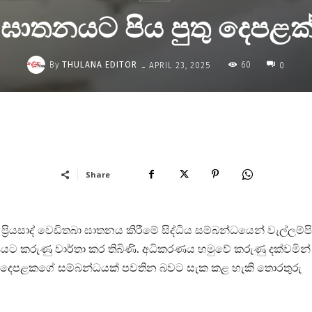
 ඝාතනයට පිය පුතු දෙපළ
-
By
THULANA EDITOR
60
APRIL 23, 2025
0
Share
්‍රියසාද් වෙඩිතබා ඝාතනය කිරීමේ සිද්ධිය සම්බන්ධයෙන් වැල්ලම්ප
රණයට කරුණු වාර්තා කර තිබිණි. අධිකරණය හමුවේ කරුණු දක්වමින්
තු දෙපළකගේ සම්බන්ධයක් පවතින බවට සැක කළ හැකි තොරතුරු