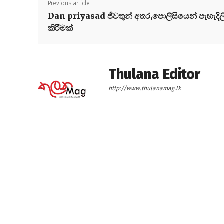
Previous article
Dan priyasad ජීවතුන් අතර,පොලීසියෙන් පැහැදිල
කිරීමක්
Thulana Editor
http://www.thulanamag.lk