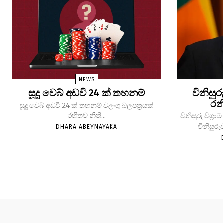
NEWS
සූදු වෙබ් අඩවි 24 ක් තහනම්
විනිසුර
රන
සූදු වෙබ් අඩවි 24 ක් තහනම් වලංගු බලපත්‍රයක්
රහිතව නීති...
විනිසුරු විශ
විනිසුරු
DHARA ABEYNAYAKA