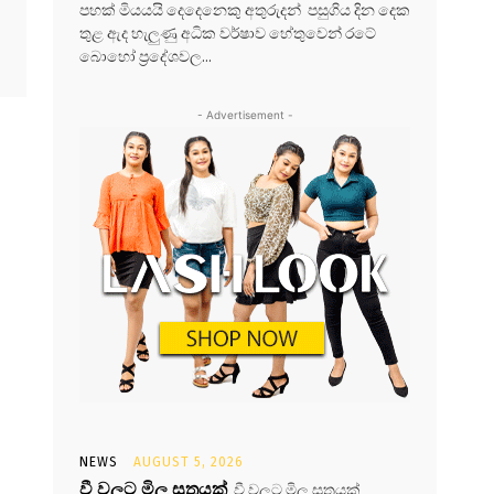
පහක් මියයයි දෙදෙනෙකු අතුරුදන් පසුගිය දින දෙක
තුළ ඇද හැලුණු අධික වර්ෂාව හේතුවෙන් රටේ
බොහෝ ප්‍රදේශවල...
- Advertisement -
NEWS
AUGUST 5, 2026
වී වලට මිල සූත්‍රයක්
වී වලට මිල සූත්‍රයක්