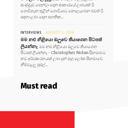
ආණුඩුව පෙන්වා දෙන ආකාරයේ ලාබයක් වී
ගොවිතැන තුළින් ගොවියාට නොලැබෙන බවත් වී
සඳහා ලබා දෙන සහතික...
INTERVIEWS
AUGUST 5, 2026
මම නළු නිළියො ඔලුවෙ තියාගෙන පිටපත්
ලියන්නෑ
මම නළු නිළියො ඔලුවෙ තියාගෙන
පිටපත් ලියන්නෑ - Christopher Nolan සිනමාවට
නව අර්ථකථනයක් ලබා දුන් ඔහු ලෝක සිනමාවේ
නිම්වළලු පුළුල්...
Must read