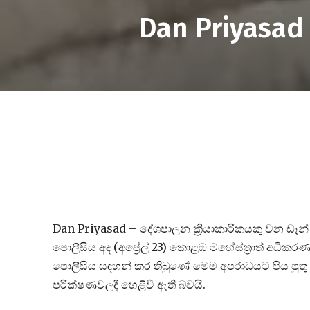
Dan Priyasad
Dan Priyasad – දේශපාලන ක්‍රියාකාරිකයකු වන ඩෑන් ප
පොලීසිය අද (අප්‍රේල් 23) කොළඹ මහේස්ත්‍රාත් අධික
පොලීසිය සඳහන් කර තිබුණේ මෙම අපරාධයට පිය පු
පරීක්ෂණවලදී හෙළිවී ඇති බවයි.