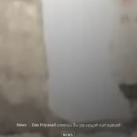
News
Dan Priyasad ඝාතනයට පිය පුතු දෙපළක් ගැන සැකයක්
NEWS