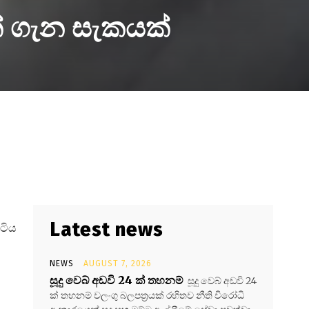
ක් ගැන සැකයක්
Latest news
ිටිය
NEWS
AUGUST 7, 2026
සූදු වෙබ් අඩවි 24 ක් තහනම්
සූදු වෙබ් අඩවි 24
ක් තහනම් වලංගු බලපත්‍රයක් රහිතව නීති විරෝධි