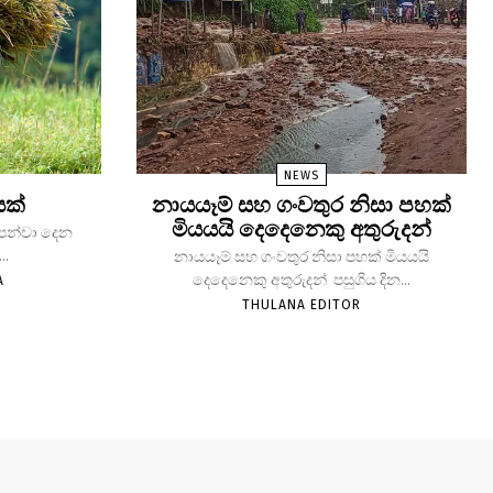
NEWS
යක්
නායයෑම් සහ ගංවතුර නිසා පහක්
මියයයි දෙදෙනෙකු අතුරුදන්
 පෙන්වා දෙන
..
නායයෑම් සහ ගංවතුර නිසා පහක් මියයයි
දෙදෙනෙකු අතුරුදන් පසුගිය දින...
A
THULANA EDITOR