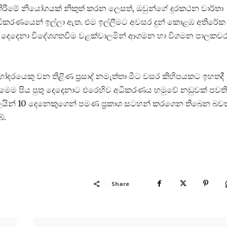
ිරීමේ නියෝගයක් නිකුත් කරන ලෙසත්, ඔවුන්ගේ දුරකථන වාර්තා
ධිකරණයෙන් ඉල්ලා ඇත. එම ඉල්ලීමට අවසර දුන් කොළඹ අතිරේක
ින් දෙදෙනා විදේශගතවීම වළක්වාලමින් ආගමන හා විගමන පාලකව
 සහෝදරයෙකු වන තිළිණ ප්‍රසාද් නමැත්තා මීට වසර කිහිපයකට ඉහතදී
 මෙම පිය පුතු දෙදෙනාට එරෙහිව අධිකරණය හමුවේ නඩුවක් පවත
ගලයින් 10 දෙනෙකුගෙන් පමණ ප්‍රකාශ සටහන් කරගෙන තිබෙන බවත
ේ.
Share