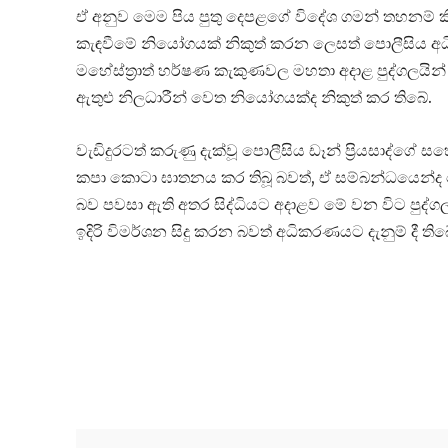
ඒ අනුව මෙම පිය පුතු දෙපළගේ විදේශ ගමන් තහනම් ක
කැඳවීමේ නියෝගයක් නිකුත් කරන ලෙසත් පොලීසිය අ
මහේස්ත්‍රාත් හර්ෂණ කැකුණවල මහතා අදාළ පුද්ගලය
ඇතුළු නිලධාරීන් වෙත නියෝගයක්ද නිකුත් කර තිබේ.
වැඩිදුරටත් කරුණු දැක්වූ පොලීසිය ඩෑන් ප්‍රියසාද්ගේ
කපා කොටා ඝාතනය කර තිබූ බවත්, ඒ සම්බන්ධයෙන්ද
බව පවසා ඇති අතර සිද්ධියට අදාළව මේ වන විට පුද්
ඉදිරි විමර්ශන සිදු කරන බවත් අධිකරණයට දැනුම් දී තිබ