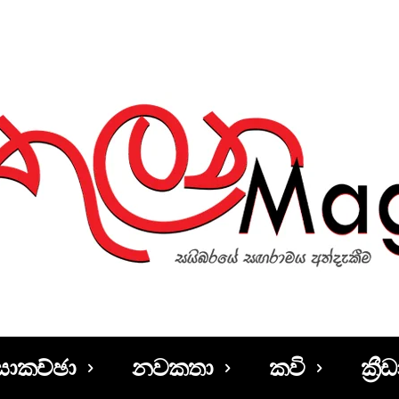
සාකච්ඡා
නවකතා
කවි
ක්‍රීඩ