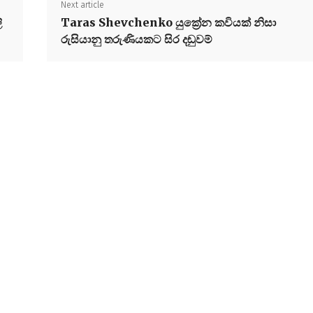
Next article
ි
Taras Shevchenko යුක්‍රේන කවියක් නිසා
රුසියානු තරුණියකට සිර දඬුවම්