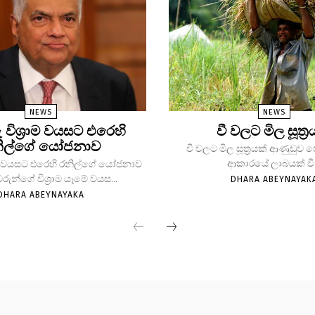
NEWS
NEWS
ු විශ්‍රාම වයසට එරෙහි
වී වලට මිල සූත්‍ර
ිල්ගේ යෝජනාව
වී වලට මිල සූත්‍රයක් ආණුඩුව
ආකාරයේ ලාබයක් වී.
්‍රාම වයසට එරෙහි රනිල්ගේ යෝජනාව
වරුන්ගේ විශ්‍රාම යෑමේ වයස...
DHARA ABEYNAYAK
DHARA ABEYNAYAKA