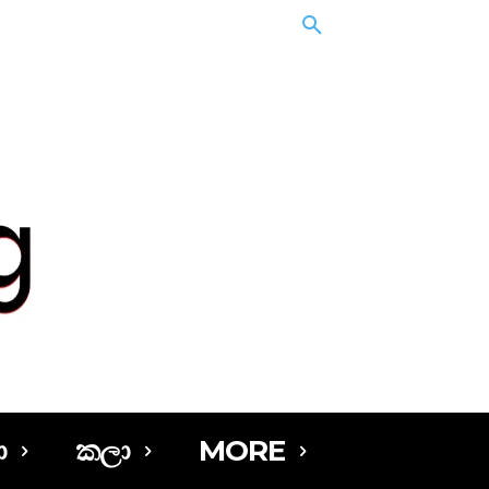
ා
කලා
MORE