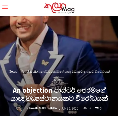
News
An objection පාස්ටර් ජෙරම්ගේ යාඥා මධ්‍යස්ථානයකට විරෝධයක්
NEWS
An objection පාස්ටර් ජෙරම්ගේ
යාඥා මධ්‍යස්ථානයකට විරෝධයක්
-
By
GAYAN MADUSANKA
34
JUNE 6, 2025
0