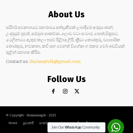
About Us
සයිබර් අවකාශයට සඟරාමය අත්දැකීමක් ලබාදීමේ අරමුණෙන්,
උණුසුම් පුවත්, සම්මුඛ සාකච්ඡා, ලොව වටා සංචාර, පොත්,චිත්‍රපට,
ටෙලිනාට්‍ය ඇතුළු කලා ඉසව් පිළිබඳ ලිපි, ක්‍රීඩා තොරතුරු, ව්‍යාපාරික
තොරතුරු, නවකතා, කවි සහ වෙනත් විශේෂාංග එකම වෙබ් අඩවියක්
තුළින් ජනගත කිරීම.
Contact us:
thulanatv.lk@gmail.com
Follow Us
© Copyright - thulanamag.lk - 2025
Home
ප්‍රවෘත්ති
සාකච්ඡා
නවකතා
කවි
ක්‍රීඩා
කලා
සංචාර
Join Our
WhatsApp
Community