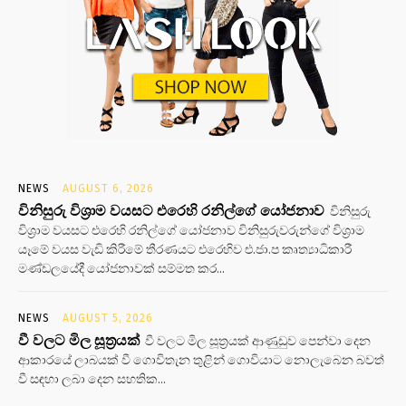
NEWS
AUGUST 6, 2026
විනිසුරු විශ්‍රාම වයසට එරෙහි රනිල්ගේ යෝජනාව
විනිසුරු
විශ්‍රාම වයසට එරෙහි රනිල්ගේ යෝජනාව විනිසුරුවරුන්ගේ විශ්‍රාම
යෑමේ වයස වැඩි කිරීමේ තීරණයට එරෙහිව එ.ජා.ප කෘත්‍යාධිකාරී
මණ්ඩලයේදී යෝජනාවක් සම්මත කර...
NEWS
AUGUST 5, 2026
වී වලට මිල සූත්‍රයක්
වී වලට මිල සූත්‍රයක් ආණුඩුව පෙන්වා දෙන
ආකාරයේ ලාබයක් වී ගොවිතැන තුළින් ගොවියාට නොලැබෙන බවත්
වී සඳහා ලබා දෙන සහතික...