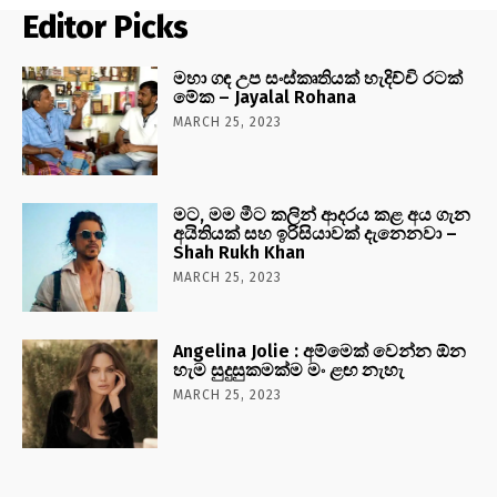
Editor Picks
මහා ගඳ උප සංස්කෘතියක් හැදිච්චි රටක්
මේක – Jayalal Rohana
MARCH 25, 2023
මට, මම මීට කලින් ආදරය කළ අය ගැන
අයිතියක් සහ ඉරිසියාවක් දැනෙනවා –
Shah Rukh Khan
MARCH 25, 2023
Angelina Jolie : අම්මෙක් වෙන්න ඕන
හැම සුදුසුකමක්ම මං ළඟ නැහැ
MARCH 25, 2023