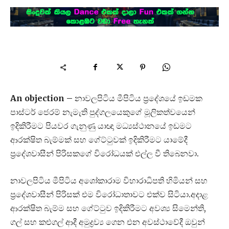
An objection –
නාවලපිටිය මීපිටිය ප්‍රදේශයේ ඉඩමක
පාස්ටර් ජෙරම් නැමැති පුද්ගලයෙකුගේ මූලිකත්වයෙන්
ඉදිකිරීමට පියවර ගැනුණු යාඥා මධ්‍යස්ථානයේ ඉඩමට
ආරක්ෂිත බැම්මක් සහ ගේට්ටුවක් ඉදිකිරීමට යාමේදී
ප්‍රදේශවාසීන් පිරිසකගේ විරෝධයක් එල්ල වී තිබෙනවා.
නාවලපිටිය මීපිටිය අශෝකාරාම විහාරාධිපති හිමියන් සහ
ප්‍රදේශවාසීන් පිරිසක් එම විරෝධාතාවට එක්ව සිටියා.අදාළ
ආරක්ෂිත බැම්ම සහ ගේට්ටුව ඉදිකිරීමට අවශ්‍ය සිමෙන්ති,
ගල් සහ කළුගල් ආදී අමුද්‍රව්‍ය ගෙන එන අවස්ථාවේදී ඔවුන්