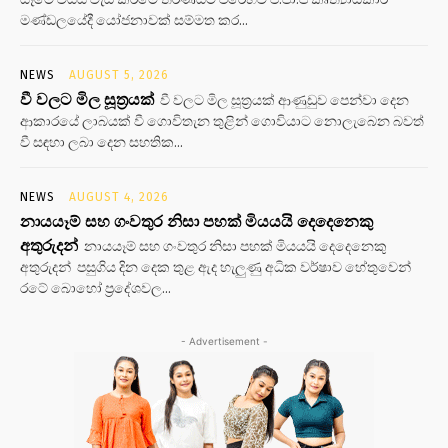
මණ්ඩලයේදී යෝජනාවක් සම්මත කර...
NEWS
AUGUST 5, 2026
වී වලට මිල සූත්‍රයක්
වී වලට මිල සූත්‍රයක් ආණුඩුව පෙන්වා දෙන
ආකාරයේ ලාබයක් වී ගොවිතැන තුළින් ගොවියාට නොලැබෙන බවත්
වී සඳහා ලබා දෙන සහතික...
NEWS
AUGUST 4, 2026
නායයෑම් සහ ගංවතුර නිසා පහක් මියයයි දෙදෙනෙකු
අතුරුදන්
නායයෑම් සහ ගංවතුර නිසා පහක් මියයයි දෙදෙනෙකු
අතුරුදන් පසුගිය දින දෙක තුළ ඇද හැලුණු අධික වර්ෂාව හේතුවෙන්
රටේ බොහෝ ප්‍රදේශවල...
- Advertisement -