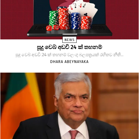
NEWS
සූදු වෙබ් අඩවි 24 ක් තහනම්
සූදු වෙබ් අඩවි 24 ක් තහනම් වලංගු බලපත්‍රයක් රහිතව නීති...
DHARA ABEYNAYAKA