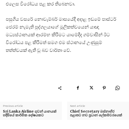
එලෙස විරෝධය පළ කර තිබෙනවා.
පසුගිය වසරේ නොවැම්බර් මාසයේදී අදාළ ඉඩමේ පාස්ටර්
ජෙරම් නැමැති පුද්ගලයාගේ මූලිකත්වයෙන් යාඥා
මධ්‍යස්ථානයක් ආරම්භ කිරීමට යාමේදීද ගම්වාසීන් ඊට
විරෝධය පළ කිරීමත් සමග එම ස්ථානයේ උණුසුම්
තත්ත්වයක් ඇති වූ බව වාර්තා වේ.
Previous article
Next article
Sri Lanka Airline ගුවන් යානයක්
Chief Secretary බස්නාහිර
හදිසියේ කාර්මික දෝෂයකට
පළාතට නව ප්‍රධාන ලේකම්වරයෙක්