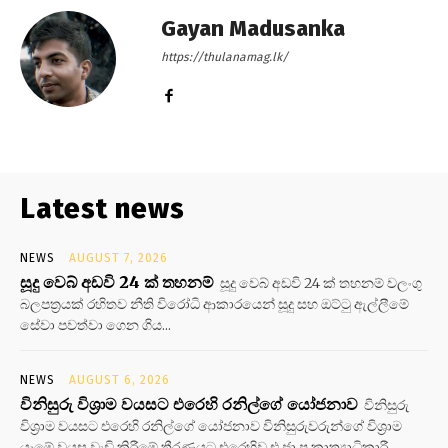
Gayan Madusanka
https://thulanamag.lk/
Latest news
NEWS
AUGUST 7, 2026
සූදු වෙබ් අඩවි 24 ක් තහනම්
සූදු වෙබ් අඩවි 24 ක් තහනම් වලංගු
බලපත්‍රයක් රහිතව නීති විරෝධි ආකාරයෙන් සූදු සහ ඔට්ටු ඇල්ලීමේ
සේවා පවත්වා ගෙන ගිය...
NEWS
AUGUST 6, 2026
විනිසුරු විශ්‍රාම වයසට එරෙහි රනිල්ගේ යෝජනාව
විනිසුරු
විශ්‍රාම වයසට එරෙහි රනිල්ගේ යෝජනාව විනිසුරුවරුන්ගේ විශ්‍රාම
යෑමේ වයස වැඩි කිරීමේ තීරණයට එරෙහිව එ.ජා.ප කෘත්‍යාධිකාරී