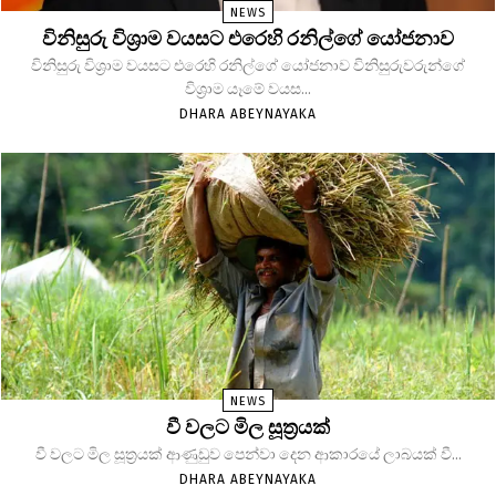
NEWS
විනිසුරු විශ්‍රාම වයසට එරෙහි රනිල්ගේ යෝජනාව
විනිසුරු විශ්‍රාම වයසට එරෙහි රනිල්ගේ යෝජනාව විනිසුරුවරුන්ගේ
විශ්‍රාම යෑමේ වයස...
DHARA ABEYNAYAKA
NEWS
වී වලට මිල සූත්‍රයක්
වී වලට මිල සූත්‍රයක් ආණුඩුව පෙන්වා දෙන ආකාරයේ ලාබයක් වී...
DHARA ABEYNAYAKA