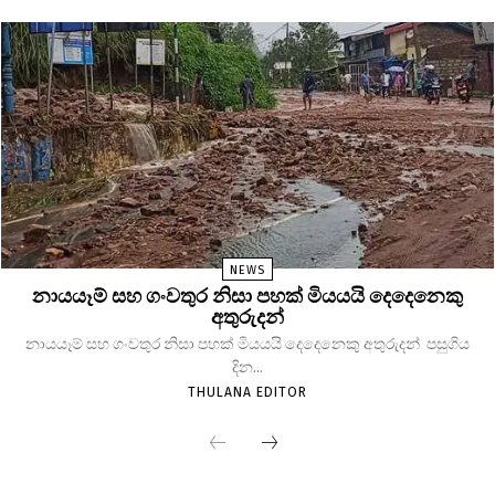
NEWS
නායයෑම් සහ ගංවතුර නිසා පහක් මියයයි දෙදෙනෙකු
අතුරුදන්
නායයෑම් සහ ගංවතුර නිසා පහක් මියයයි දෙදෙනෙකු අතුරුදන් පසුගිය
දින...
THULANA EDITOR