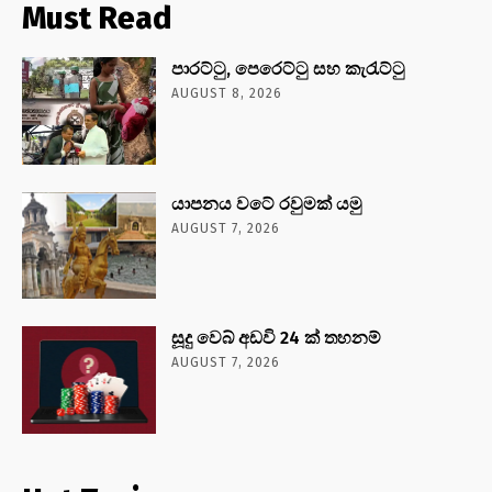
Must Read
පාරට්ටු, පෙරෙට්ටු සහ කැරැට්ටු
AUGUST 8, 2026
යාපනය වටේ රවුමක් යමු
AUGUST 7, 2026
සූදු වෙබ් අඩවි 24 ක් තහනම්
AUGUST 7, 2026