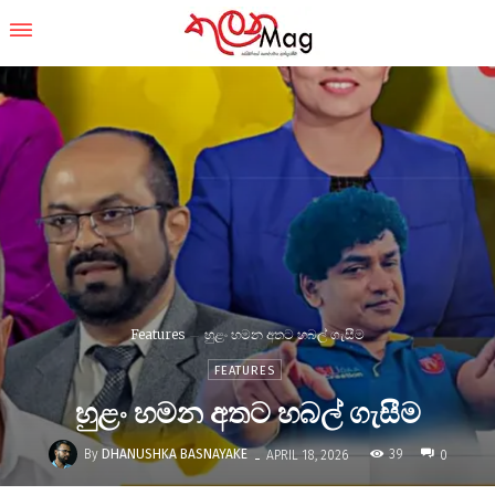
Features
හුළං හමන අතට හබල් ගැසීම
FEATURES
හුළං හමන අතට හබල් ගැසීම
-
By
DHANUSHKA BASNAYAKE
39
APRIL 18, 2026
0