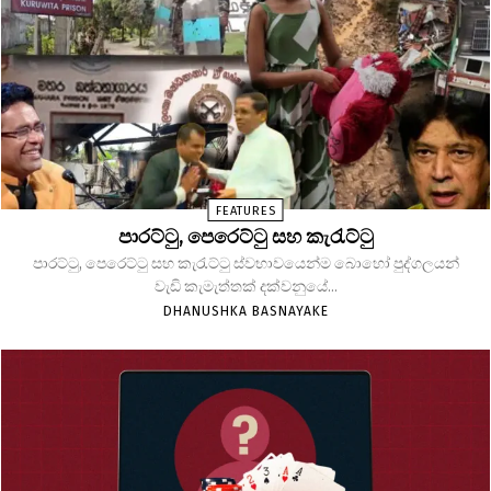
FEATURES
පාරට්ටු, පෙරෙට්ටු සහ කැරැට්ටු
පාරට්ටු, පෙරෙට්ටු සහ කැරැට්ටු ස්වභාවයෙන්ම බොහෝ පුද්ගලයන්
වැඩි කැමැත්තක් දක්වනුයේ...
DHANUSHKA BASNAYAKE