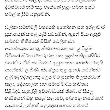
ද්විත්වයම නම් කළ හැක්කේ හුළං හමන අතට
හබල් ගැසීම යනුවෙනි.
ඩිල්කා සමන්මලී විෂයෙහි අශෝභන සහ අශිලාචාර
ප්‍රකාශයක් කළේ යැයි පවසමින්, ඇගේ පියා ඇතුළු
පාර්ශව කිහිපයක් විසින් ටෙලිනාට්‍ය
අධ්‍යක්ෂකවරයකු, නිෂ්පාදකයකු සහ යු ටියුබ්
වීඩියෝ නිර්මාණකරුවකු වන සුදන්ත තිලක්සිරිට
එරෙහිව නීතිමය පියවර අනුගමනය කරන්නේයැයි
අසන්නට ලැබිණි. ක්ෂේත්‍රය තුළ ඇසුරු කරන්නට
ලැබුණු පුද්ගලයකු ලෙස මට සුදන්ත තිලක්සිරිගේ
කලා, දේශපාලන සහ සමාජ මාධ්‍ය භාවිතය
පිළිබඳව පැහැදිළි අවබෝධයක් තිබේ. ඒ සියලු
භාවිතයන් ඔහු කළේ කලාවේ, දේශපාලනයේ හෝ
මාධ්‍යයේ උන්නතිය උදෙසා නොව තමාගේ