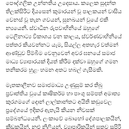
පෞද්ගලික උන්නතිය උදෙසාය. කලෙක සුදන්ත
තිලක්සිරිට දියසෙන් කුමාරයන් වූ පාලකයන් වාසිය
වෙනස් වූ තැන ගවයන්, සුනඛයන් වුයේ එකී
න්‍යයෙනි. ස්වාධීන රුපවාහිනියේ ඔහුගේ
ටෙලිනාට්‍ය විකාශය වන කාලය, ස්වර්ණවාහිනියේ
පත්තර කියවන්නට යෑම, සියල්ල අතහැර වත්මන්
ආණ්ඩුව පිම්බීම වෙනුවෙන් අවර ඝනයේ සමාජ
මාධ්‍ය ව්‍යාපාරයක් දියත් කිරීම දක්වා ඔහුගේ ගමන
තනිකරම හුළං හමන අතට හබල් ගැසීමකි.
මෑතකාලීනව සමාජමාධ්‍ය උණුසුම් කර තිබු
ප්‍රවෘත්තිය වුයේ කෘෂිකර්ම හා පාංශු සම්පත් අමාත්‍ය
කුරගමගේ දොන් ලාල්කාන්තට අයිති කඩුවෙල
ප්‍රදේශයේ ඉදිකර ඇතැයි කියන නිවසක්
සම්බන්ධයෙනි. ලංකාවේ බොහෝ දේශපාලකයින්,
ක්‍රීඩකයින්, නළු නිලියන්, ව්‍යාපාරිකයින් සතුව සුපිරි