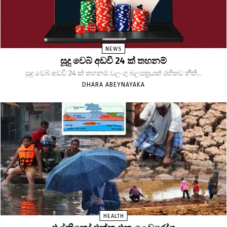
NEWS
සූදු වෙබ් අඩවි 24 ක් තහනම්
සූදු වෙබ් අඩවි 24 ක් තහනම් වලංගු බලපත්‍රයක් රහිතව නීති...
DHARA ABEYNAYAKA
HEALTH