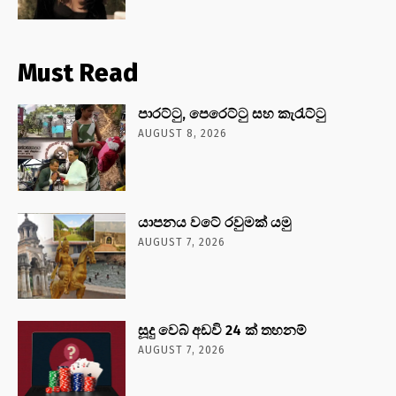
Must Read
පාරට්ටු, පෙරෙට්ටු සහ කැරැට්ටු
AUGUST 8, 2026
යාපනය වටේ රවුමක් යමු
AUGUST 7, 2026
සූදු වෙබ් අඩවි 24 ක් තහනම්
AUGUST 7, 2026