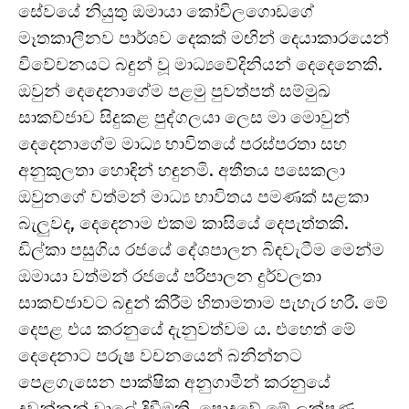
සේවයේ නියුතු ඔමායා කෝවිලගොඩගේ
මෑතකාලීනව පාර්ශව දෙකක් මඟින් දෙයාකාරයෙන්
විවේචනයට බඳුන් වූ මාධ්‍යවේදිනියන් දෙදෙනෙකි.
ඔවුන් දෙදෙනාගේම පළමු පුවත්පත් සම්මුඛ
සාකච්ජාව සිදුකළ පුද්ගලයා ලෙස මා මොවුන්
දෙදෙනාගේම මාධ්‍ය භාවිතයේ පරස්පරතා සහ
අනුකුලතා හොඳින් හඳුනමි. අතීතය පසෙකලා
ඔවුනගේ වත්මන් මාධ්‍ය භාවිතය පමණක් සළකා
බැලුවද, දෙදෙනාම එකම කාසියේ දෙපැත්තකි.
ඩිල්කා පසුගිය රජයේ දේශපාලන බිඳවැටීම මෙන්ම
ඔමායා වත්මන් රජයේ පරිපාලන දුර්වලතා
සාකච්ජාවට බඳුන් කිරීම හිතාමතාම පැහැර හරී. මේ
දෙපළ එය කරනුයේ දැනුවත්වම ය. එහෙත් මේ
දෙදෙනාට පරුෂ වචනයෙන් බනින්නට
පෙළගැසෙන පාක්ෂික අනුගාමීන් කරනුයේ
දුවන්නන් වාලේ දිවීමකි. පොදුවේ මේ ලක්ෂණ