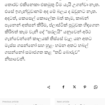
තොරව එකිනෙකා එකමුතු වීම යැයි උගන්වා නැත.
එසේ ඉගැන්වුවානම් අද මේ බලය ද ඔවුනට නැත.
අදටත්, කෙසෙල් කොලේක බත් කෑම, කාබන්
පෑනෙන් අත්සන් කිරීම, ප්ලාස්ටික් පුටුවක හිඳගෙන
කිරිබත් කෑම වැනි දේ “සරලයි” යනුවෙන් අර්ථ
ගැන්වෙන්නේ කාලයක් තිස්සේ වැල යන අතට
මැස්ස ගසන්නෝ සහ හුළං හමන අතට හබල්
ගසන්නෝ සමාජගත කළ “තඩි බොරුව”
නිසාවෙනි.
Previous article
Next article