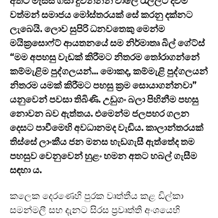
අතට මැස්ස ගසා දුවන්නන් වාලේ රැල්ලට දිවීම
වත්මන් සමාජය මෝස්තරයක් සේ කරනු දක්නට
ලැබෙයි. ලොව සුපිරි ධනවතෙකු මෙන්ම
මයික්‍රසොෆ්ට් ආයතනයේ සම නිර්මාතෘ බිල් ගේට්ස්
“මම අපහසු වැඩක් කිරීමට නිතරම තෝරාගන්නේ
කම්මැළිම පුද්ගලයන්… මොකද, කම්මැළි පුද්ගලයන්
නිතරම යමක් කිරීමට පහසු ක්‍රම සොයාගන්නවා”
යනුවෙන් පවසා තිබිණි. උඩුගං බලා පිහිනීම පහසු
නොවන බව ඇත්තය. එමෙන්ම ජලපහර ගලන
දෙසට පාවීමෙහි අවධානමද වැඩිය. කාලාන්තරයක්
තිස්සේ ලාංකීය ජන මනස හැඩගැසී ඇත්තේද තම
පහසුව වෙනුවෙන් හුළං හමන අතට හබල් ගැසීම
සඳහා ය.
කලෙක දෙරණෙහි පුරක වෘත්තීය කළ ඩිල්කා
සමන්මලී සහ දැනට සිරස ප්‍රවෘත්ති අංශයෙහි