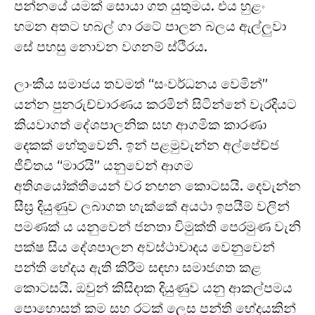
පන්නයේ යමක් සොයා ගත යුතුමය. එය හුළං
හමන අතට හබල් ගා රටේ පාලන බලය ඇල්ලුවා
සේ පහසු නොවන වගනම් ස්ථිරය.
ලාංකීය සමාජය තවමත් “සංවර්ධනය වෙමින්”
යන්න පුනරුච්චාරණය කරමින් සිටින්නේ වැරදියට
කියවාගත් දේශපාලනික සහ ආගමික කාරණා
දෙකක් හේතුවෙනි. ඉන් පළමුවැන්න අල්පේච්ජ
ජීවිතය “මාරයි” යනුවෙන් ආගම
අතිශයෝක්තියෙන් වර නඟන කොටසයි. දෙවැන්න
සීඝ්‍ර දියුණුව ලබාගත හැක්කේ අයථා ඉපයීම් වලින්
පමණක් ය යනුවෙන් ජනතා විමුක්ති පෙරමුණ වැනි
පක්ෂ සිය දේශපාලන අවස්ථාවාදය වෙනුවෙන්
පන්ති භේදය ඇති කිරීම සඳහා සමාජගත කළ
කොටසයි. ඔවුන් කිසිදාක දියුණුව යනු ආකල්පමය
පොහොසත් කම සහ රටක් ලෙස පන්ති භේදයකින්