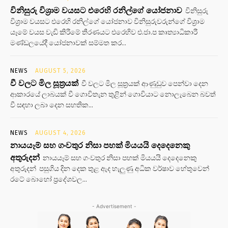
විනිසුරු විශ්‍රාම වයසට එරෙහි රනිල්ගේ යෝජනාව
විනිසුරු
විශ්‍රාම වයසට එරෙහි රනිල්ගේ යෝජනාව විනිසුරුවරුන්ගේ විශ්‍රාම
යෑමේ වයස වැඩි කිරීමේ තීරණයට එරෙහිව එ.ජා.ප කෘත්‍යාධිකාරී
මණ්ඩලයේදී යෝජනාවක් සම්මත කර...
NEWS
AUGUST 5, 2026
වී වලට මිල සූත්‍රයක්
වී වලට මිල සූත්‍රයක් ආණුඩුව පෙන්වා දෙන
ආකාරයේ ලාබයක් වී ගොවිතැන තුළින් ගොවියාට නොලැබෙන බවත්
වී සඳහා ලබා දෙන සහතික...
NEWS
AUGUST 4, 2026
නායයෑම් සහ ගංවතුර නිසා පහක් මියයයි දෙදෙනෙකු
අතුරුදන්
නායයෑම් සහ ගංවතුර නිසා පහක් මියයයි දෙදෙනෙකු
අතුරුදන් පසුගිය දින දෙක තුළ ඇද හැලුණු අධික වර්ෂාව හේතුවෙන්
රටේ බොහෝ ප්‍රදේශවල...
- Advertisement -