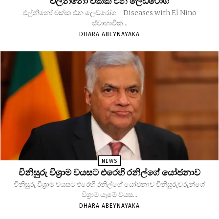
එල්නිනෝ එක්ක එන ලෙඩරෝග
එල්නිනෝ එක්ක එන ලෙඩරෝග - Diseases with El Nino
ස්වාභාවික...
DHARA ABEYNAYAKA
NEWS
විනිසුරු විශ්‍රාම වයසට එරෙහි රනිල්ගේ යෝජනාව
විනිසුරු විශ්‍රාම වයසට එරෙහි රනිල්ගේ යෝජනාව විනිසුරුවරුන්ගේ
විශ්‍රාම යෑමේ වයස...
DHARA ABEYNAYAKA