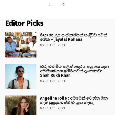
Editor Picks
මහා ගඳ උප සංස්කෘතියක් හැදිච්චි රටක්
මේක – Jayalal Rohana
MARCH 25, 2023
මට, මම මීට කලින් ආදරය කළ අය ගැන
අයිතියක් සහ ඉරිසියාවක් දැනෙනවා –
Shah Rukh Khan
MARCH 25, 2023
Angelina Jolie : අම්මෙක් වෙන්න ඕන
හැම සුදුසුකමක්ම මං ළඟ නැහැ
MARCH 25, 2023