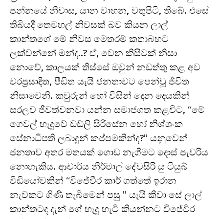
පන්නයේ නිවාස, යාන වාහන, වතුපිටි, තිබේ. එසේ
තිබියදී තෙමහල් නිවසක් බව කියන ලාල්
කාන්තගේ මේ නිවස මෙතරම් කතාබහට
ලක්වන්නේ මන්ද..? ඒ, වෙන කිසිවක් නිසා
නොවේ, කාලයක් තිස්සේ ඔවුන් නඩත්තු කළ අව
වරප්‍රසාදිත, පීඩිත යැයි ජනතාවට පෙන්වූ ජීවිත
නිසාවෙනි. කවුරුන් හෝ විසින් දෙන දෙයකින්
සරලව ජීවත්වනවා යන්න සමාජගත කළවිට, “මේ
ගෙවල් හැදුවේ ඩඩ්ලි සිරිසේන හෝ නිශ්ශංක
සේනාධිපති ලබාදුන් කප්පමකින්ද?” යනුවෙන්
ජනතාව අතර මතයක් ගොඩ නැගීමට දොස් පැවරිය
නොහැකිය. ආචාර්ය නිර්මාල් දේවසිරි යු ටියුබ්
විඩියෝවකින් “විජේවීර කාර් ගත්තේ ඉරාන
නැවකට ගිණි තැබීමෙන් පසු ” යැයි කීවා සේ ලාල්
කාන්තටද දැන් ගේ හැදු හැටි කියන්නට විජේවීර