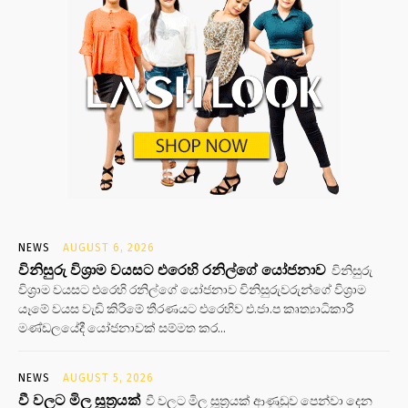
NEWS
AUGUST 6, 2026
විනිසුරු විශ්‍රාම වයසට එරෙහි රනිල්ගේ යෝජනාව
විනිසුරු
විශ්‍රාම වයසට එරෙහි රනිල්ගේ යෝජනාව විනිසුරුවරුන්ගේ විශ්‍රාම
යෑමේ වයස වැඩි කිරීමේ තීරණයට එරෙහිව එ.ජා.ප කෘත්‍යාධිකාරී
මණ්ඩලයේදී යෝජනාවක් සම්මත කර...
NEWS
AUGUST 5, 2026
වී වලට මිල සූත්‍රයක්
වී වලට මිල සූත්‍රයක් ආණුඩුව පෙන්වා දෙන