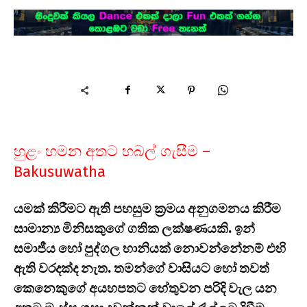
හුළං හමන අතට හබල් ගැසීම –
Bakusuwatha
යමක් කිරීමට ඇති පහසුම ක්‍රමය අනුගමනය කිරීම
සාමාන්‍ය මිනිසකුගේ ගතික ලක්ෂණයකි. ඉන්
සමාජීය හෝ පුද්ගල හානියක් නොවන්නේනම් එහි
ඇති වරදක්ද නැත. තමන්ගේ වාසියට හෝ තවත්
කෙනෙකුගේ අයහපතට හේතුවන පරිදි වැල යන