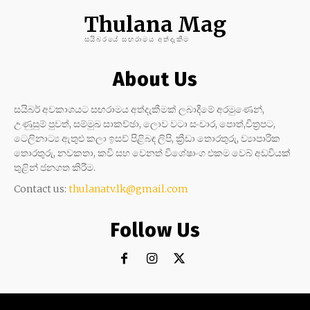
Thulana Mag
සයිබරයේ සඟරාමය අත්දැකීම
About Us
සයිබර් අවකාශයට සඟරාමය අත්දැකීමක් ලබාදීමේ අරමුණෙන්,
උණුසුම් පුවත්, සම්මුඛ සාකච්ඡා, ලොව වටා සංචාර, පොත්,චිත්‍රපට,
ටෙලිනාට්‍ය ඇතුළු කලා ඉසව් පිළිබඳ ලිපි, ක්‍රීඩා තොරතුරු, ව්‍යාපාරික
තොරතුරු, නවකතා, කවි සහ වෙනත් විශේෂාංග එකම වෙබ් අඩවියක්
තුළින් ජනගත කිරීම.
Contact us:
thulanatv.lk@gmail.com
Follow Us