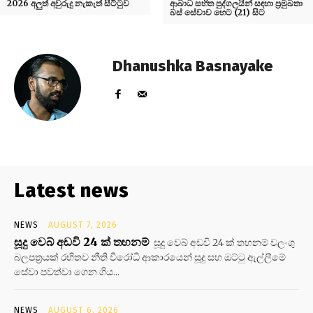
2026 අලුත් අවුරුදු නැකැත් සීට්ටුව
ආබාධ සහිත පුද්ගලයින් සඳහා ප්‍රමුඛතා
බස් සේවාව හෙට (21) සිට
Dhanushka Basnayake
Latest news
NEWS
AUGUST 7, 2026
සූදු වෙබ් අඩවි 24 ක් තහනම්
සූදු වෙබ් අඩවි 24 ක් තහනම් වලංගු
බලපත්‍රයක් රහිතව නීති විරෝධි ආකාරයෙන් සූදු සහ ඔට්ටු ඇල්ලීමේ
සේවා පවත්වා ගෙන ගිය...
NEWS
AUGUST 6, 2026