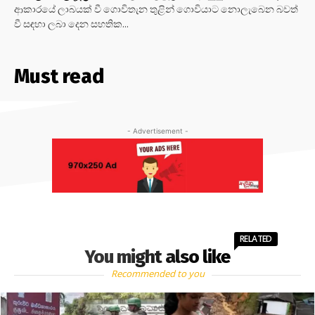
ආකාරයේ ලාබයක් වී ගොවිතැන තුළින් ගොවියාට නොලැබෙන බවත්
වී සඳහා ලබා දෙන සහතික...
Must read
- Advertisement -
RELATED
You might also like
Recommended to you