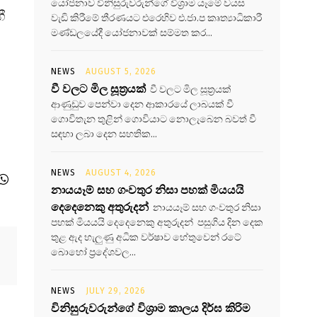
යෝජනාව විනිසුරුවරුන්ගේ විශ්‍රාම යෑමේ වයස
ී
වැඩි කිරීමේ තීරණයට එරෙහිව එ.ජා.ප කෘත්‍යාධිකාරී
මණ්ඩලයේදී යෝජනාවක් සම්මත කර...
NEWS
AUGUST 5, 2026
වී වලට මිල සූත්‍රයක්
වී වලට මිල සූත්‍රයක්
ආණුඩුව පෙන්වා දෙන ආකාරයේ ලාබයක් වී
ගොවිතැන තුළින් ගොවියාට නොලැබෙන බවත් වී
සඳහා ලබා දෙන සහතික...
NEWS
AUGUST 4, 2026
නායයෑම් සහ ගංවතුර නිසා පහක් මියයයි
දෙදෙනෙකු අතුරුදන්
නායයෑම් සහ ගංවතුර නිසා
පහක් මියයයි දෙදෙනෙකු අතුරුදන් පසුගිය දින දෙක
තුළ ඇද හැලුණු අධික වර්ෂාව හේතුවෙන් රටේ
බොහෝ ප්‍රදේශවල...
NEWS
JULY 29, 2026
විනිසුරුවරුන්ගේ විශ්‍රාම කාලය දිර්ඝ කිරිම