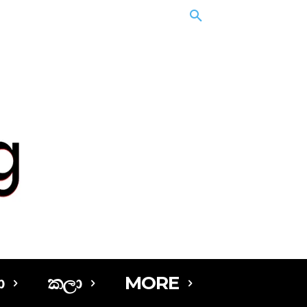
ා
කලා
MORE