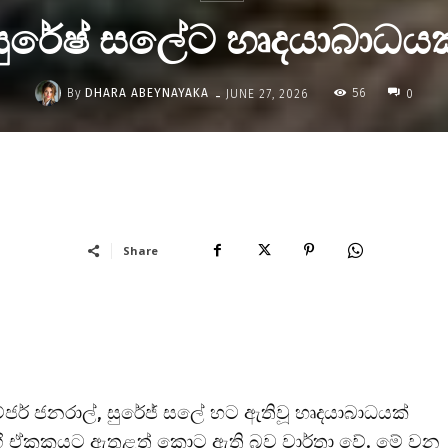
සුරේෂ් සලේට හෘදයාබාධයක
-
By
DHARA ABEYNAYAKA
56
JUNE 27, 2026
0
Share
ික මේජර් ජනරාල්, සුරේජ් සලේ හට ඇතිවූ හෘදයාබාධයක්
 ඒකකයට ඇතුළත් කොට ඇති බව වාර්තා වේ. මේ වන