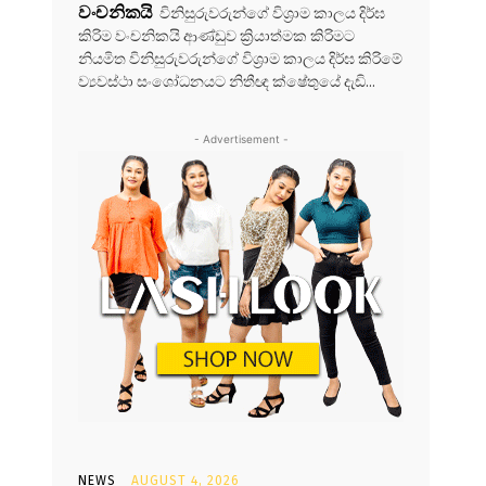
වංචනිකයි
විනිසුරුවරුන්ගේ විශ්‍රාම කාලය දිර්ඝ
කිරිම වංචනිකයි ආණ්ඩුව ක්‍රියාත්මක කිරිමට
නියමිත විනිසුරුවරුන්ගේ විශ්‍රාම කාලය දිර්ඝ කිරිමේ
ව්‍යවස්ථා සංශෝධනයට නිතීඥ ක්ෂේතුයේ දැඩි...
- Advertisement -
NEWS
AUGUST 4, 2026