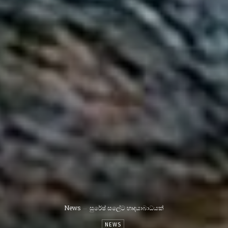
News
සුරේෂ් සලේට හෘදයාබාධයක්
NEWS