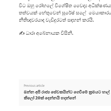
විට ඔහු රෝහලේ විශේෂිත වෛද්‍ය අධීක්ෂණය ය
තත්වයක් හේතුවෙන් සුරේෂ් සලේ මෙයාකාර
නීතිඥවරයාද වැඩිදුරටත් සඳහන් කරයි.
✍️ ධාරා අබේනායක විසිනි.
Previous article
ඔන්න අපි රාජ්‍ය සේවකයින්ට ගෙවීමේ ක්‍රමයට හාල්
කිලෝ 20ක් දෙන්නයි හදන්නේ