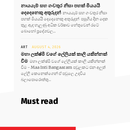
නායයෑම් සහ ගංවතුර නිසා පහක් මියයයි
දෙදෙනෙකු අතුරුදන්
නායයෑම් සහ ගංවතුර නිසා
පහක් මියයයි දෙදෙනෙකු අතුරුදන් පසුගිය දින දෙක
තුළ ඇද හැලුණු අධික වර්ෂාව හේතුවෙන් රටේ
බොහෝ ප්‍රදේශවල...
ART
AUGUST 4, 2026
මහා ලක්ෂ්මි වගේ ලේලියක් කාලි යකින්නක්
වීම
මහා ලක්ෂ්මි වගේ ලේලියක් කාලි යකින්නක්
වීම - Maa Inti Bangaaram පවුලකට එන අලුත්
ලේලි කෙනෙක්ගෙන් ඒ පවුලෙ උදවිය
බලාපොරොත්තු...
Must read