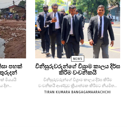
NEWS
ිසා පහක්
විනිසුරුවරුන්ගේ විශ්‍රාම කාලය දිර්ඝ
තුරුදන්
කිරිම වංචනිකයි
ක් මියයයි
විනිසුරුවරුන්ගේ විශ්‍රාම කාලය දිර්ඝ කිරිම
 දින...
වංචනිකයි ආණ්ඩුව ක්‍රියාත්මක කිරිමට නියමිත...
TIRAN KUMARA BANGAGAMAARACHCHI