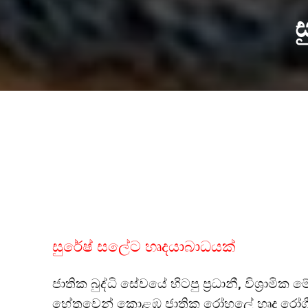
සුරේෂ් සලේට හෘදයාබාධයක්
ජාතික බුද්ධි සේවයේ හිටපු ප්‍රධානී, විශ්‍රාම
හේතුවෙන් කොළඹ ජාතික රෝහලේ හෘද රෝගී