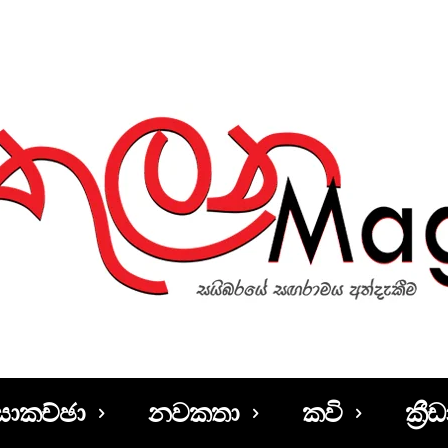
සාකච්ඡා
නවකතා
කවි
ක්‍රීඩ