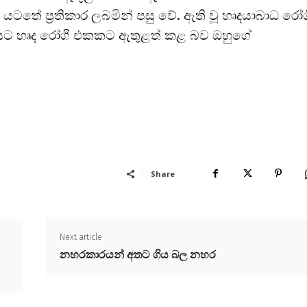
ටතේ ප්‍රතිකාර ලබමින් පසු වේ. ඇති වූ හෘදයාබාධ රෝග
යට හෘද රෝගී එකකට ඇතුළත් කළ බව ඔහුගේ
Share
Next article
නහරකාරයන් අතට ගිය බල නහර