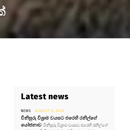
්
Latest news
NEWS
AUGUST 6, 2026
විනිසුරු විශ්‍රාම වයසට එරෙහි රනිල්ගේ
යෝජනාව
විනිසුරු විශ්‍රාම වයසට එරෙහි රනිල්ගේ