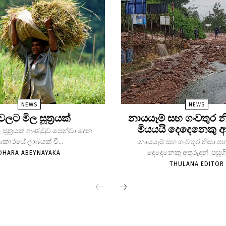
NEWS
NEWS
 වලට මිල සූත්‍රයක්
නායයෑම් සහ ගංවතුර න
මියයයි දෙදෙනෙකු අ
 සූත්‍රයක් ආණුඩුව පෙන්වා දෙන
කාරයේ ලාබයක් වී...
නායයෑම් සහ ගංවතුර නිසා පහ
දෙදෙනෙකු අතුරුදන් පසුගිය
DHARA ABEYNAYAKA
THULANA EDITOR