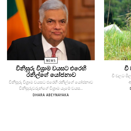
NEWS
විනිසුරු විශ්‍රාම වයසට එරෙහි
වී
රනිල්ගේ යෝජනාව
වී වලට මිල
ආ
විනිසුරු විශ්‍රාම වයසට එරෙහි රනිල්ගේ යෝජනාව
විනිසුරුවරුන්ගේ විශ්‍රාම යෑමේ වයස...
DHARA ABEYNAYAKA