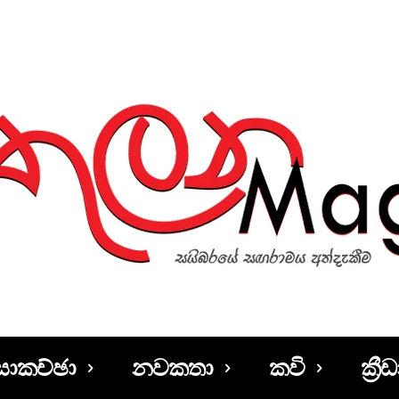
සාකච්ඡා
නවකතා
කවි
ක්‍රීඩ