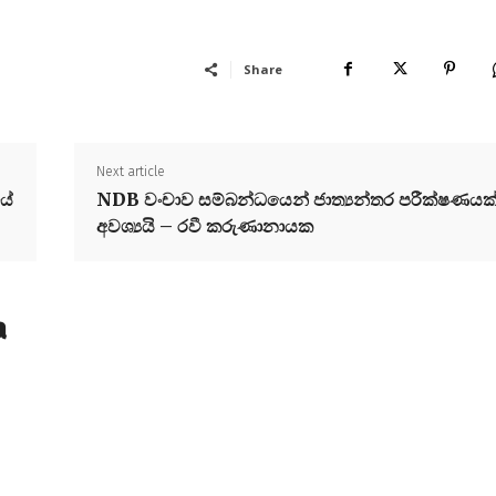
Share
Next article
යේ
NDB වංචාව සම්බන්ධයෙන් ජාත්‍යන්තර පරීක්ෂණයක
අවශ්‍යයි – රවී කරුණානායක
a