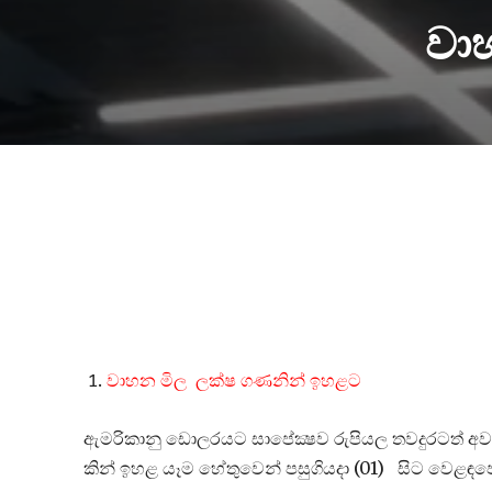
වා
වාහන මිල ලක්ෂ ගණනින් ඉහළට
ඇමරිකානු ඩොලරයට සාපේක්‍ෂව රුපියල තවදුරටත් අවප
කින් ඉහළ යෑම හේතුවෙන් පසුගියදා (01) සිට වෙ