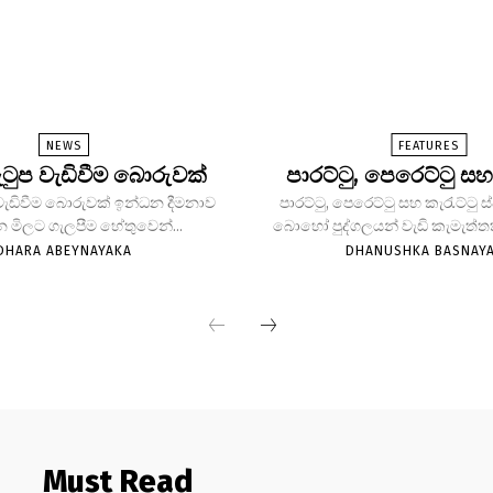
NEWS
FEATURES
 වැටුප වැඩිවීම බොරුවක්
පාරට්ටු, පෙරෙට්ටු සහ
ුප වැඩිවීම බොරුවක් ඉන්ධන දීමනාව
පාරට්ටු, පෙරෙට්ටු සහ කැරැට්ටු
 මිලට ගැලපීම හේතුවෙන්...
බොහෝ පුද්ගලයන් වැඩි කැමැත්තක
DHARA ABEYNAYAKA
DHANUSHKA BASNAY
Must Read