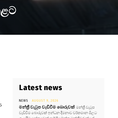
හළට
Latest news
NEWS
AUGUST 9, 2026
5
මන්ත්‍රී වැටුප වැඩිවීම බොරුවක්
මන්ත්‍රී වැටුප
වැඩිවීම බොරුවක් ඉන්ධන දීමනාව වර්තමාන මිලට