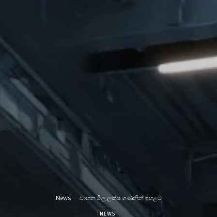
News
වාහන මිල ලක්ෂ ගණනින් ඉහළට
NEWS