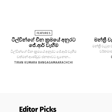
FEATURES
ටිල්වින්ගේ චීන ක්‍රමයේ අනුරට
මන්ත්‍රී
ජේ.ආර් වැහීම
මන්ත්‍රී වැට
වර්තමාන
ටිල්වින්ගේ චීන ක්‍රමයේ අනුරට ජේ.ආර් වැහීම
වත්මන් ආණ්ඩුව ජනතාවට දැනෙන...
TIRAN KUMARA BANGAGAMAARACHCHI
Editor Picks