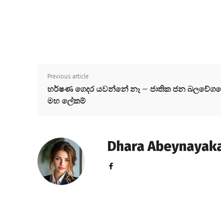
Previous article
හර්ෂණ ගෙදර යවන්නේ නෑ – ජාතික ජන බලවේග
මහ ලේකම්
Dhara Abeynayak