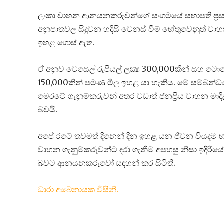
ලංකා වාහන ආනයනකරුවන්ගේ සංගමයේ සභාපති ප්‍රසාද්
අනුපාතවල සිදුවන හදිසි වෙනස් වීම් හේතුවෙනුත් වා
ඉහළ ගොස් ඇත.
ඒ අනුව වෙසෙල් රුපියල් ලක්‍ෂ 300,000කින් සහ ටොයොට
150,000කින් පමණ මිල ඉහළ යා හැකිය. මේ සම්බන්ධයෙ
මෙරටේ ගැනුම්කරුවන් අතර වඩාත් ජනප්‍රිය වාහන ම
බවයි.
අපේ රටේ තවමත් දිනෙන් දින ඉහළ යන ජීවන වියද
වාහන ගැනුම්කරුවන්ට දරා ගැනීම අපහසු නිසා ඉදිරි
බවට ආනයනකරුවෝ සඳහන් කර සිටිති.
ධාරා අබේනායක විසිනි.