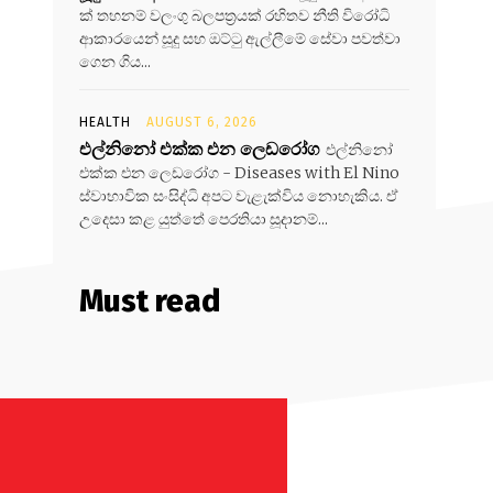
ක් තහනම් වලංගු බලපත්‍රයක් රහිතව නීති විරෝධි
ආකාරයෙන් සූදු සහ ඔට්ටු ඇල්ලීමේ සේවා පවත්වා
ගෙන ගිය...
HEALTH
AUGUST 6, 2026
එල්නිනෝ එක්ක එන ලෙඩරෝග
එල්නිනෝ
එක්ක එන ලෙඩරෝග - Diseases with El Nino
ස්වාභාවික සංසිද්ධි අපට වැළැක්විය නොහැකිය. ඒ
උදෙසා කළ යුත්තේ පෙරතියා සූදානම්...
Must read