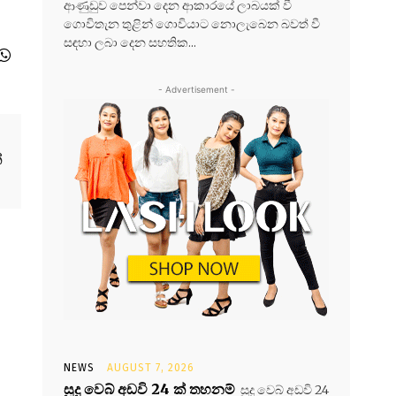
ආණුඩුව පෙන්වා දෙන ආකාරයේ ලාබයක් වී
ගොවිතැන තුළින් ගොවියාට නොලැබෙන බවත් වී
සඳහා ලබා දෙන සහතික...
- Advertisement -
්
NEWS
AUGUST 7, 2026
සූදු වෙබ් අඩවි 24 ක් තහනම්
සූදු වෙබ් අඩවි 24