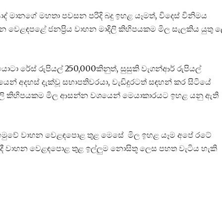
 මානගේ මහතා පවසන පරිදි බදු ඉහළ යෑමත්, විදෙස් විනිමය
හන වෙළඳපළේ ජනප්‍රිය වාහන මාදිලි කිහිපයකම මිල සැලකිය යුතු 
ා රේස් රුපියල් 250,000කිනුත්, සුසුකි වැගන්ආර් රුපියල්
න් අදහස් දැක්වූ සභාපතිවරයා, වැඩිදුරටත් සඳහන් කර සිටියේ
ාදිලි කිහිපයකම මිල ආසන්න වශයෙන් මෙයාකාරයට ඉහළ යනු ඇති
ම හමුවේ වාහන වෙළඳපොළ තුළ මෙසේ මිල ඉහළ යෑම අපේ රටේ
යේදී වාහන වෙළඳපොළ තුළ ඉල්ලුම නොසිතූ ලෙස පහත වැටිය හැකි