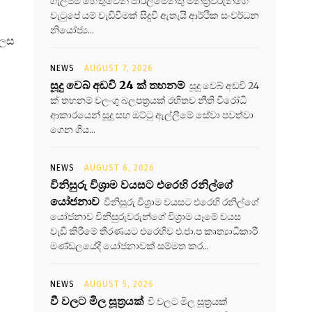
ගැලපීම හේතුවෙන් පාර්ලිමේන්තු මන්ත්‍රීවරුන්ගේ
වැටුපේ යම් වැඩිවීමක් සිදුවී ඇතැයි ආර්ථික සංවර්ධන
නියෝජ්‍ය...
ලෙස
NEWS
AUGUST 7, 2026
සූදු වෙබ් අඩවි 24 ක් තහනම්
සූදු වෙබ් අඩවි 24
ක් තහනම් වලංගු බලපත්‍රයක් රහිතව නීති විරෝධි
ආකාරයෙන් සූදු සහ ඔට්ටු ඇල්ලීමේ සේවා පවත්වා
ගෙන ගිය...
NEWS
AUGUST 6, 2026
විනිසුරු විශ්‍රාම වයසට එරෙහි රනිල්ගේ
යෝජනාව
විනිසුරු විශ්‍රාම වයසට එරෙහි රනිල්ගේ
යෝජනාව විනිසුරුවරුන්ගේ විශ්‍රාම යෑමේ වයස
වැඩි කිරීමේ තීරණයට එරෙහිව එ.ජා.ප කෘත්‍යාධිකාරී
මණ්ඩලයේදී යෝජනාවක් සම්මත කර...
NEWS
AUGUST 5, 2026
වී වලට මිල සූත්‍රයක්
වී වලට මිල සූත්‍රයක්