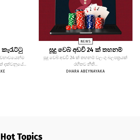
NEWS
 කැරැට්ටු
සූදු වෙබ් අඩවි 24 ක් තහනම්
 ස්වභාවයෙන්ම
සූදු වෙබ් අඩවි 24 ක් තහනම් වලංගු බලපත්‍රයක්
් දක්වනුයේ...
රහිතව නීති...
AKE
DHARA ABEYNAYAKA
Hot Topics