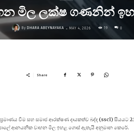
හන මිල ලක්ෂ ගණනින් ඉ
-
By
DHARA ABEYNAYAKA
19
MAY 4, 2026
0
Share
්‍රමාණය වීම සහ සමාජ ආරක්ෂණ දායකත්ව බද්ද (sscl) සියයට 2.
ළඳපොලේ ආනයනික වාහන මිල ඉහළ ගොස් ඇතැයි අනුමාන කෙරේ.