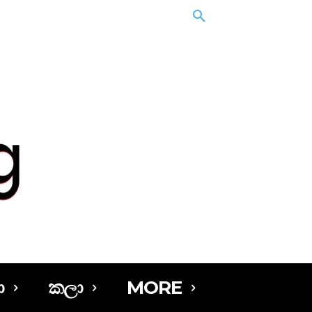
ා
කලා
MORE