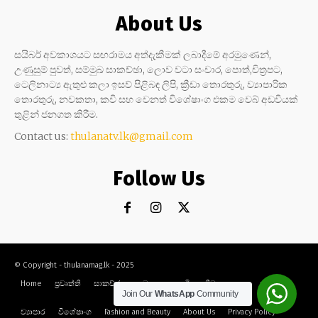
About Us
සයිබර් අවකාශයට සඟරාමය අත්දැකීමක් ලබාදීමේ අරමුණෙන්,
උණුසුම් පුවත්, සම්මුඛ සාකච්ඡා, ලොව වටා සංචාර, පොත්,චිත්‍රපට,
ටෙලිනාට්‍ය ඇතුළු කලා ඉසව් පිළිබඳ ලිපි, ක්‍රීඩා තොරතුරු, ව්‍යාපාරික
තොරතුරු, නවකතා, කවි සහ වෙනත් විශේෂාංග එකම වෙබ් අඩවියක්
තුළින් ජනගත කිරීම.
Contact us:
thulanatv.lk@gmail.com
Follow Us
© Copyright - thulanamag.lk - 2025
Home
ප්‍රවෘත්ති
සාකච්ඡා
නවකතා
කවි
ක්‍රීඩා
කලා
සංචාර
Join Our
WhatsApp
Community
ව්‍යාපාර
විශේෂාංග
Fashion and Beauty
About Us
Privacy Policy