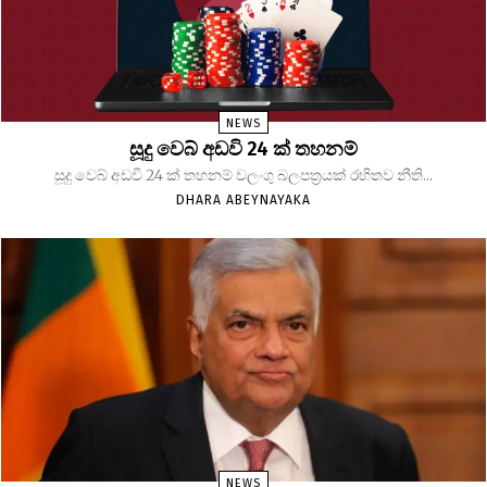
NEWS
සූදු වෙබ් අඩවි 24 ක් තහනම්
සූදු වෙබ් අඩවි 24 ක් තහනම් වලංගු බලපත්‍රයක් රහිතව නීති...
DHARA ABEYNAYAKA
NEWS