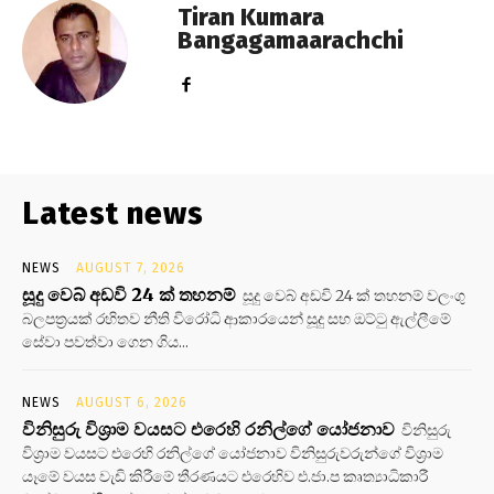
Tiran Kumara
Bangagamaarachchi
Latest news
NEWS
AUGUST 7, 2026
සූදු වෙබ් අඩවි 24 ක් තහනම්
සූදු වෙබ් අඩවි 24 ක් තහනම් වලංගු
බලපත්‍රයක් රහිතව නීති විරෝධි ආකාරයෙන් සූදු සහ ඔට්ටු ඇල්ලීමේ
සේවා පවත්වා ගෙන ගිය...
NEWS
AUGUST 6, 2026
විනිසුරු විශ්‍රාම වයසට එරෙහි රනිල්ගේ යෝජනාව
විනිසුරු
විශ්‍රාම වයසට එරෙහි රනිල්ගේ යෝජනාව විනිසුරුවරුන්ගේ විශ්‍රාම
යෑමේ වයස වැඩි කිරීමේ තීරණයට එරෙහිව එ.ජා.ප කෘත්‍යාධිකාරී