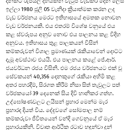
දිනකට රුපියල් දහයකින් වැටුප් වැඩිකර දෙන ලෙස
ඉල්ලා 1980 ජූලි 05 වැනිදා ක්‍රියාත්මක කරන ලද
වැඩ වර්ජනය මෙරට ඉතිහාසයේ අමතක නොවන
වැඩ වර්ජනයකි. එය එතරම් විශේෂ වනුයේ එය
කළ ස්වරූපය අනුව නොව එය පාලනය කළ විදිහ
අනුවය. ඉතිහාසය තුළ පාලකයන් විසින්
කම්කරුවන් විශාල ප්‍රමාණයක් රැකියාවෙන් දොට්ට
දැමූ අවස්ථාව එයයි. එය පාලනය කළේ ජේ.ආර්.
ජයවර්ධන රජය විසිනි. එම රජය වර්ජනයට එක් වූ
සේවකයන් 40,356 දෙනකුගේ රැකියා අහිමි කළ
අතර පහරදීම්, සිරගත කිරීම් නිසා සිත් තැවුලට පත්
වර්ජකයෝ 39 දෙනෙක් සිය දිවි හානිකර ගත්හ.
උද්ඝෝෂණවලට ලයිසන් ප්‍රහාර මෙන්ම මැර
ප්‍රහාරද දියත් විය. දේදුවගේ සෝමපාල නම්
කම්කරුවා ජීවිතයෙන් වන්දි ගෙවනුයේ ඒ මැර
ප්‍රහාරයකිනි. විවෘත ආර්ථික රටාව හඳුන්වා දුන්