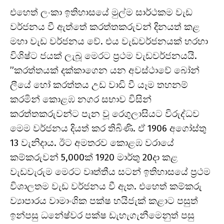
එහෙත් ලංකා ඉතිහාසයේ මුල්ම සාර්ථකම වැඩ
වර්ජනය වී ඇත්තේ කරත්තකරුවන් දිනයත් කළ
මහා වැඩ වර්ජනය වේ. එය වැඩවර්ජනයක් හරහා
විශිෂ්ට ජයක් ලැබූ මෙරට ප්‍රථම වැඩවර්ජනයයි.
”කරත්තයක් දක්කාගෙන යන අවස්ථාවේ බෝන්
ලීයේ හෝ කරත්තය උඩ වාඩි වී යෑම තහනම්
කරමින් කොළඹ නගර සභාව විසින්
කරත්තකරුවන්ට පැන වූ රෙගුලාසියට විරුද්ධව
මෙම වර්ජනය දියත් කර තිබිණි. ඒ 1906 අගෝස්තු
13 වැනිදාය. ඊට අමතරව කොළඹ වරායේ
කම්කරුවන් 5,000ක් 1920 මාර්තු 20දා කළ
වැඩවැරුම මෙරට වෘත්තීය සටන් ඉතිහාසයේ ප්‍රථම
විශාලතම වැඩ වර්ජනය වී ඇත. එහෙත් කම්කරු
ව්‍යාපාරය වාමාංශික පක්ෂ හයිජැක් කළාට පසුත්
ඉන්පසු ධනේෂ්වර පක්ෂ ඩැහැගැනීමෙනුත් පසු