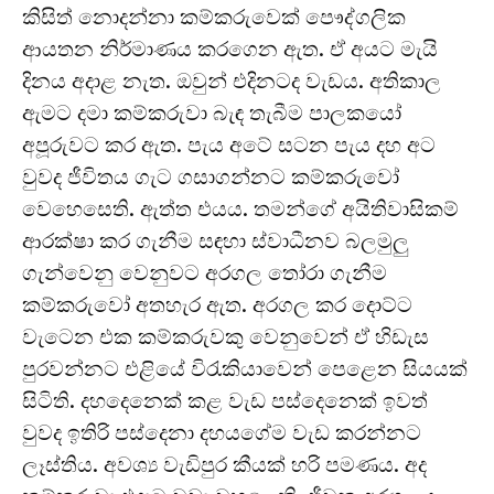
කිසිත් නොදන්නා කම්කරුවෙක් පෞද්ගලික
ආයතන නිර්මාණය කරගෙන ඇත. ඒ අයට මැයි
දිනය අදාළ නැත. ඔවුන් එදිනටද වැඩය. අතිකාල
ඇමට දමා කම්කරුවා බැඳ තැබීම පාලකයෝ
අපූරුවට කර ඇත. පැය අටේ සටන පැය දහ අට
වුවද ජීවිතය ගැට ගසාගන්නට කම්කරුවෝ
වෙහෙසෙති. ඇත්ත එයය. තමන්ගේ අයිතිවාසිකම්
ආරක්ෂා කර ගැනීම සඳහා ස්වාධීනව බලමුලු
ගැන්වෙනු වෙනුවට අරගල තෝරා ගැනීම
කම්කරුවෝ අතහැර ඇත. අරගල කර දොට්ට
වැටෙන එක කම්කරුවකු වෙනුවෙන් ඒ හිඩැස
පුරවන්නට එළියේ විරැකියාවෙන් පෙළෙන සියයක්
සිටිති. දහදෙනෙක් කළ වැඩ පස්දෙනෙක් ඉවත්
වුවද ඉතිරි පස්දෙනා දහයගේම වැඩ කරන්නට
ලෑස්තිය. අවශ්‍ය වැඩිපුර කීයක් හරි පමණය. අද