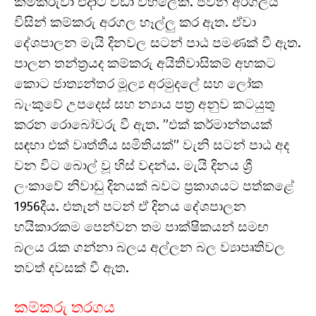
කම්කරුවා එදාට වඩා වහලෙකි. ජීවන අරගලය
විසින් කම්කරු අරගල හෑල්ලු කර ඇත. ඒවා
දේශපාලන මැයි දිනවල සටන් පාඨ පමණක් වී ඇත.
පාලන තන්ත්‍රයද කම්කරු අයිතිවාසිකම් අහකට
කොට ජාත්‍යන්තර මූල්‍ය අරමුදලේ සහ ලෝක
බැංකුවේ උපදෙස් සහ න්‍යාය පත්‍ර අනුව කටයුතු
කරන රොබෝවරු වී ඇත. ”එක් කර්මාන්තයක්
සඳහා එක් වෘත්තීය සමිතියක්” වැනි සටන් පාඨ අද
වන විට බොල් වූ හිස් වදන්ය. මැයි දිනය ශ්‍රී
ලංකාවේ නිවාඩු දිනයක් බවට ප්‍රකාශයට පත්කළේ
1956දීය. එතැන් පටන් ඒ දිනය දේශපාලන
හයිකාරකම පෙන්වන තම පාක්ෂිකයන් සමඟ
බලය රැක ගන්නා බලය අල්ලන බල ව්‍යාපෘතිවල
තවත් දවසක් වී ඇත.
කම්කරු තරගය