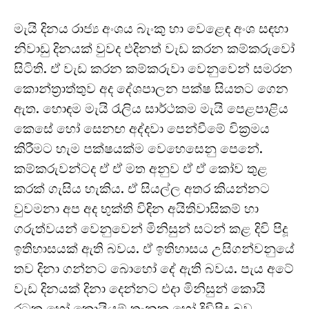
මැයි දිනය රාජ්‍ය අංශය බැංකු හා වෙළෙඳ අංශ සඳහා
නිවාඩු දිනයක් වුවද එදිනත් වැඩ කරන කම්කරුවෝ
සිටිති. ඒ වැඩ කරන කම්කරුවා වෙනුවෙන් සමරන
කොන්ත්‍රාත්තුව අද දේශපාලන පක්ෂ සියතට ගෙන
ඇත. හොඳම මැයි රැලිය සාර්ථකම මැයි පෙළපාළිය
කෙසේ හෝ සෙනඟ අද්දවා පෙන්වීමේ වික්‍රමය
කිරීමට හැම පක්ෂයක්ම වෙහෙසෙනු පෙනේ.
කම්කරුවන්ටද ඒ ඒ මත අනුව ඒ ඒ කෝව තුළ
කරක් ගැසිය හැකිය. ඒ සියල්ල අතර කියන්නට
වුවමනා අප අද භුක්ති විඳින අයිතිවාසිකම් හා
ගරුත්වයන් වෙනුවෙන් මිනිසුන් සටන් කළ දිවි පිදූ
ඉතිහාසයක් ඇති බවය. ඒ ඉතිහාසය උසිගන්වනුයේ
තව දිනා ගන්නට බොහෝ දේ ඇති බවය. පැය අටේ
වැඩ දිනයක් දිනා දෙන්නට එදා මිනිසුන් කොයි
රටක හෝ කොයියම් තැනක හෝ දිවිපිදූ බව