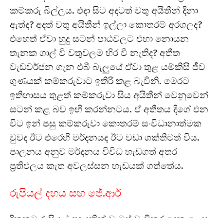
කම්කරු බිල්ලය. එදා සිට අදටත් වතු අයිතීන් දිනා
ඇත්ද? අදත් වතු අයිතීන් ඉල්ලා කොතරම් අරගලද?
එහෙත් ඒවා හුදු සටන් පාඨවලට එහා නොයන
තැනක ගාල් වී වතුවලම හිර වී නැතිද? අතීත
වැඩවර්ජන ගැන එබී බැලුයේ ඒවා තුළ යම්කිසි ජීව
ගුණයක් කම්කරුවාට ඉතිරි කළ බැවිනි. මෙරට
ඉතිහාසය තුළත් කම්කරුවා සිය අයිතීන් වෙනුවෙන්
සටන් කළ බව ඉඟි කරන්නටය. ඒ අතීතය දිගේ එන
විට ඉන් පසු කම්කරුවා කොතරම් සංවිධානාත්මක
වුවද ඊට එරෙහි මර්දනයද ඊට වඩා ශක්තිමත් විය.
පාලනය අනුව මර්දනය විවිධ හැඩගත් අතර
ප්‍රතිඵලය කැත අවලස්සන හැඩයක් ගත්තේය.
රුපියල් දහය සහ ජේ.ආර්