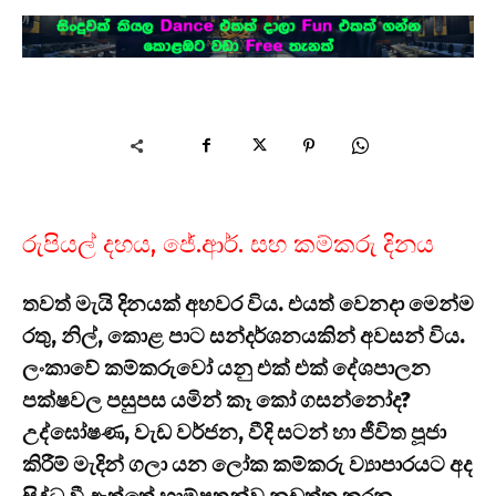
රුපියල් දහය, ජේ.ආර්. සහ කම්කරු දිනය
තවත් මැයි දිනයක් අහවර විය. එයත් වෙනදා මෙන්ම
රතු, නිල්, කොළ පාට සන්දර්ශනයකින් අවසන් විය.
ලංකාවේ කම්කරුවෝ යනු එක් එක් දේශපාලන
පක්ෂවල පසුපස යමින් කෑ කෝ ගසන්නෝද?
උද්ඝෝෂණ, වැඩ වර්ජන, වීදි සටන් හා ජීවිත පූජා
කිරීම් මැදින් ගලා යන ලෝක කම්කරු ව්‍යාපාරයට අද