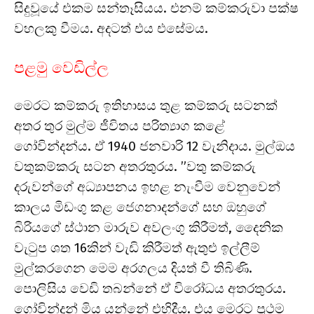
සිදුවූයේ එකම සන්තෑසියය. එනම් කම්කරුවා පක්ෂ
වහලකු වීමය. අදටත් එය එසේමය.
පළමු වෙඩිල්ල
මෙරට කම්කරු ඉතිහාසය තුළ කම්කරු සටනක්
අතර තුර මුල්ම ජීවිතය පරිත්‍යාග කළේ
ගෝවින්දන්ය. ඒ 1940 ජනවාරි 12 වැනිදාය. මුල්ඔය
වතුකම්කරු සටන අතරතුරය. ”වතු කම්කරු
දරුවන්ගේ අධ්‍යාපනය ඉහළ නැංවීම වෙනුවෙන්
කාලය මිඩංගු කළ ජෙගනාදන්ගේ සහ ඔහුගේ
බිරියගේ ස්ථාන මාරුව අවලංගු කිරීමත්, දෛනික
වැටුප ශත 16කින් වැඩි කිරීමත් ඇතුළු ඉල්ලීම්
මුල්කරගෙන මෙම අරගලය දියත් වී තිබිණි.
පොලිසිය වෙඩි තබන්නේ ඒ විරෝධය අතරතුරය.
ගෝවින්දන් මිය යන්නේ එහිදීය. එය මෙරට ප්‍රථම