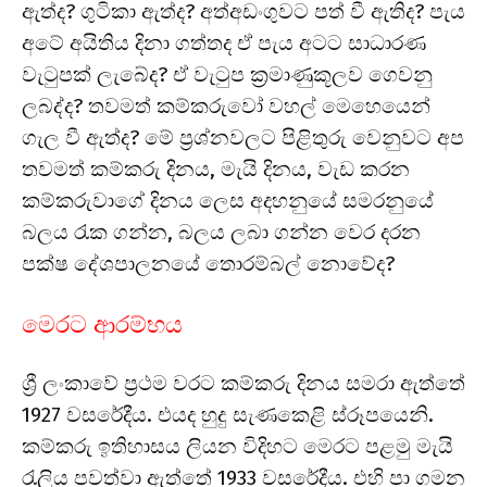
ඇත්ද? ගුටිකා ඇත්ද? අත්අඩංගුවට පත් වී ඇතිද? පැය
අටේ අයිතිය දිනා ගත්තද ඒ පැය අටට සාධාරණ
වැටුපක් ලැබේද? ඒ වැටුප ක්‍රමාණුකූලව ගෙවනු
ලබද්ද? තවමත් කම්කරුවෝ වහල් මෙහෙයෙන්
ගැල වී ඇත්ද? මේ ප්‍රශ්නවලට පිළිතුරු වෙනුවට අප
තවමත් කම්කරු දිනය, මැයි දිනය, වැඩ කරන
කම්කරුවාගේ දිනය ලෙස අදහනුයේ සමරනුයේ
බලය රැක ගන්න, බලය ලබා ගන්න වෙර දරන
පක්ෂ දේශපාලනයේ තොරම්බල් නොවේද?
මෙරට ආරම්භය
ශ්‍රී ලංකාවේ ප්‍රථම වරට කම්කරු දිනය සමරා ඇත්තේ
1927 වසරේදීය. එයද හුදු සැණකෙළි ස්රූපයෙනි.
කම්කරු ඉතිහාසය ලියන විදිහට මෙරට පළමු මැයි
රැලිය පවත්වා ඇත්තේ 1933 වසරේදීය. එහි පා ගමන