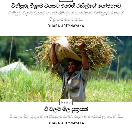
විනිසුරු විශ්‍රාම වයසට එරෙහි රනිල්ගේ යෝජනාව
විනිසුරු විශ්‍රාම වයසට එරෙහි රනිල්ගේ යෝජනාව විනිසුරුවරුන්ගේ
විශ්‍රාම යෑමේ වයස...
DHARA ABEYNAYAKA
NEWS
වී වලට මිල සූත්‍රයක්
වී වලට මිල සූත්‍රයක් ආණුඩුව පෙන්වා දෙන ආකාරයේ ලාබයක් වී...
DHARA ABEYNAYAKA