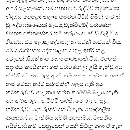
අතර සලකුණකි. එම පනතට විරුද්ධව කටුනායක
නිදහස් වෙළෙඳ කලාප සේවක පිරිස් විසින් පැවැත්
වූ උද්ඝෝෂණයක් මැඬපැවැත්වීමේදී රොෂේන්
චානක රත්නසේකර නම් තරුණයා වෙඩි වැදී මිය
ගියේය. එය ලොකු දේශපාලන සටන් පාඨයක් විය.
මෙය රාජපක්ෂ දේශපාලනය තුළ ඉතිරි කළ
අවැඩක් කියන්නට හොඳ සාධකයක් විය. එහෙත්
එදා එය කරපින්නා ගත් රොෂේන්ලා උසි ගැන්වූ අය
ඒ මිනියට කර ගැසූ අයම එම පනත නැවත ගෙන ඒ
නම් මොන තරම් සරදමක්ද? බලය ඇති අය
කම්කරුවාව පාලනය කරන තරමටම බලය නැති
අය කම්කරුවා පාවිච්චි කරති. මේ රාමුව තුළ
කම්කරුවා යනු රූකඩයක් වී ඇත. පෞද්ගලික
ආයතනවල වෘත්තීය සමිති තහනම්ය. වෘත්තීය
අයිතිවාසිකම් වෙනුවෙන් පෙනී සිටිනු තබා ඒ ගැන