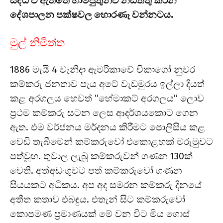
සිද්ධ වී ඇත්තේ හාම්පුතුන්ව නඩත්තු කරන
දේශපාලන පක්ෂවල හොරණෑ වන්නටය.
මුල් නිමිත්ත
1886 මැයි 4 වැනිදා ඇමරිකාවේ චිකාගෝ නුවර
කම්කරු ජනතාව පැය අටේ වැඩමුරය ඉල්ලා දියත්
කළ අරගලය හෙවත් ”හේමාකට් අරගලය” ලොව
ප්‍රථම කම්කරු සටන ලෙස ආදර්ශයකොට ගෙන
ඇත. එම වර්ජනය මර්දනය කිරීමට පොලිසිය කළ
වෙඩි තැබීමෙන් කම්කරුවෝ එකොළහක් මරුමුවට
පත්වූහ. තුවාල ලැබූ කම්කරුවන් ගණන 130ක්
වෙති. අත්අඩංගුවට පත් කම්කරුවෝ ගණන
සියයකට අධිකය. අප අද සමරන කම්කරු දිනයේ
අතීත කතාව එබඳුය. එතැන් සිට කම්කරුවෝ
කොපමණ ප්‍රමාණයක් මේ වන විට මිය ගොස්