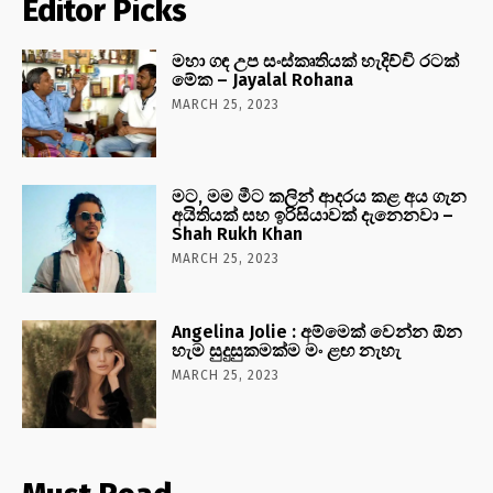
Editor Picks
මහා ගඳ උප සංස්කෘතියක් හැදිච්චි රටක්
මේක – Jayalal Rohana
MARCH 25, 2023
මට, මම මීට කලින් ආදරය කළ අය ගැන
අයිතියක් සහ ඉරිසියාවක් දැනෙනවා –
Shah Rukh Khan
MARCH 25, 2023
Angelina Jolie : අම්මෙක් වෙන්න ඕන
හැම සුදුසුකමක්ම මං ළඟ නැහැ
MARCH 25, 2023