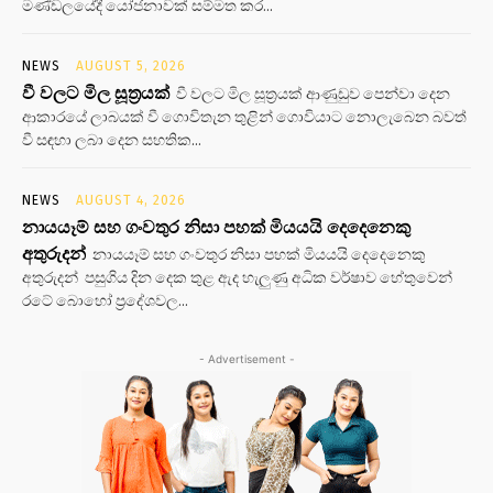
මණ්ඩලයේදී යෝජනාවක් සම්මත කර...
NEWS
AUGUST 5, 2026
වී වලට මිල සූත්‍රයක්
වී වලට මිල සූත්‍රයක් ආණුඩුව පෙන්වා දෙන
ආකාරයේ ලාබයක් වී ගොවිතැන තුළින් ගොවියාට නොලැබෙන බවත්
වී සඳහා ලබා දෙන සහතික...
NEWS
AUGUST 4, 2026
නායයෑම් සහ ගංවතුර නිසා පහක් මියයයි දෙදෙනෙකු
අතුරුදන්
නායයෑම් සහ ගංවතුර නිසා පහක් මියයයි දෙදෙනෙකු
අතුරුදන් පසුගිය දින දෙක තුළ ඇද හැලුණු අධික වර්ෂාව හේතුවෙන්
රටේ බොහෝ ප්‍රදේශවල...
- Advertisement -