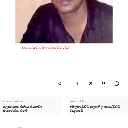
✍️
ටිරන් කුමාර බංගගමආරච්චි විසිනි.
Previous article
Next article
පළාත් සභා ඡන්දය තියනවා
තමිල්නාඩුවට තලපති ලංකාණ්ඩුවට
බයවෙන්න එපා!
වැළපෙති