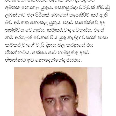
අමතක නොකළ යුතුය. සෙනසුරාදා වරුවක් නිවාඩු
ලබන්නට එදා පිරිසක් බොහෝ කැපකිරීම් කර ඇති
බව අමතක නොකළ යුතුය. එදාට සාපේක්ෂව අද
තත්ත්වය වෙනස්ය. කම්කරුවාද වෙනස්ය. එසේ
නම් අරගලත් වෙනස් විය යුතු නැද්ද? වසරක් පාසා
කම්කරුවාගේ මැයි දිනය බල කරනුයේ එය
හිතන්නටය. පක්ෂය පාට හාම්පුත්තු අපට
හිතන්නට ඉඩ නොදෙන්නේද එයමය.