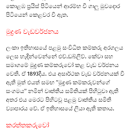
කොළඹ ප්‍රයිස් පිටියෙන් ආරම්භ වී ගාලු මුවදොර
පිටියෙන් කෙළවර වී ඇත.
මුද්‍රණ වැඩවර්ජනය
ලංකා ඉතිහාසයේ පළමු සංවිධිත කම්කරු අරගලය
ලෙස හැඳින්වෙන්නේ එච්.ඩබ්ලිව්. කේවා සහ
සමාගමේ මුද්‍රණ කම්කරුවෝ කළ වැඩ වර්ජනය
වෙති. ඒ 1893දීය. එය අසාර්ථක වැඩ වර්ජනයක් වී
ඇති මුත් එයත් සමඟ ”මුද්‍රණ කම්කරුවන්ගේ
සංගමය” නමින් වෘත්තීය සමිතියක් පිහිටුවා ඇති
අතර එය මෙරට පිහිටවූ පළමු වෘත්තීය සමිති
ව්‍යාපාරය වේ. ඒ ඉතිහාසයේ ලියා ඇති කතාය.
කරත්තකරුවෝ