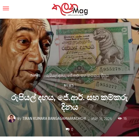
News
රුපියල් දහය, ජේ.ආර්. සහ කම්කරු දිනය
NEWS
රුපියල් දහය, ජේ.ආර්. සහ කම්කරු
දිනය
-
By
TIRAN KUMARA BANGAGAMAARACHCHI
16
MAY 16, 2026
0