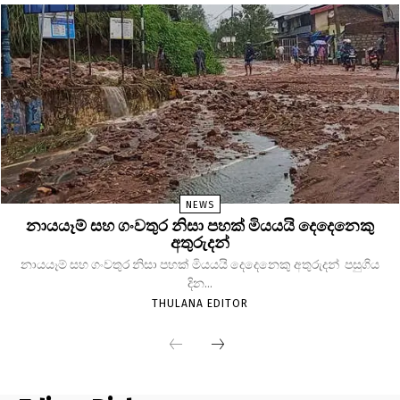
NEWS
නායයෑම් සහ ගංවතුර නිසා පහක් මියයයි දෙදෙනෙකු
අතුරුදන්
නායයෑම් සහ ගංවතුර නිසා පහක් මියයයි දෙදෙනෙකු අතුරුදන් පසුගිය
දින...
THULANA EDITOR