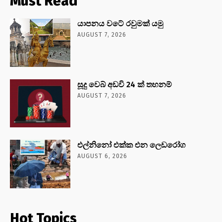
Must Read
යාපනය වටේ රවුමක් යමු
AUGUST 7, 2026
සූදු වෙබ් අඩවි 24 ක් තහනම්
AUGUST 7, 2026
එල්නිනෝ එක්ක එන ලෙඩරෝග
AUGUST 6, 2026
Hot Topics