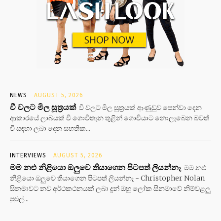
NEWS
AUGUST 5, 2026
වී වලට මිල සූත්‍රයක්
වී වලට මිල සූත්‍රයක් ආණුඩුව පෙන්වා දෙන
ආකාරයේ ලාබයක් වී ගොවිතැන තුළින් ගොවියාට නොලැබෙන බවත්
වී සඳහා ලබා දෙන සහතික...
INTERVIEWS
AUGUST 5, 2026
මම නළු නිළියො ඔලුවෙ තියාගෙන පිටපත් ලියන්නෑ
මම නළු
නිළියො ඔලුවෙ තියාගෙන පිටපත් ලියන්නෑ - Christopher Nolan
සිනමාවට නව අර්ථකථනයක් ලබා දුන් ඔහු ලෝක සිනමාවේ නිම්වළලු
පුළුල්...