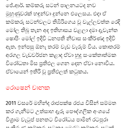
ජේ.ආර්. කම්කරු සටන් පාලනයටද නව
මුහුණුවරක් හඳුන්වා දුන්නෙ එලෙසය. එදා ඒ
කම්කරු සටන්වලට තිඹිරිගෙය වූ වැල්ලවත්ත රෙදි
මෝල තිබූ තැන අද ඉතිහාසය වළලා දමා දැවැන්ත
ෂොපිං මෝල් ඉදිවී ධනපති නිවාස සංකීර්ණද ඉදිවී
ඇත. ඉන්පසු ඕනෑ තරම් වැඩ වැරුම් විය. කොතරම්
අරගල වැඩවර්ජන කළාද ඒවා හුදු සංකේතාත්මක
විරෝධතා මිස ප්‍රතිඵල ගෙන දෙන ඒවා නොවීය.
ඒවායෙන් ඉතිරි වූ ප්‍රතිඵලත් කටුකය.
රොෂෙන් චානක
2011 වසරේ මහින්ද රාජපක්ෂ රජය විසින් සම්මත
කර ගැනීමට උත්සාහ දැරූ පෞද්ගලික අංශයේ
විශ්‍රාම වැටුප් පනතට විරෝධය පාමින් රටපුරා
පැතිරුණු කම්කරු සටනද මෙරට කම්කරු සටන්