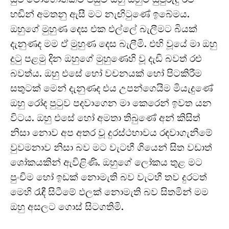
හඬින් අමතනු ඇසී මට නැඟිටුණේ ඉබේමය.
ඔහුගේ මුහුණ දෙස එක එල්ලේ බැලීමට බියක්
දැනුණද මම ඒ මුහුණ දෙස බැලීමි. එහි වූයේ මා ඔහු
දුටු පළමු දින ඔහුගේ මුහුණෙහි වූ දැඩි බවත් රළු
බවත්ය. ඔහු එසේ හෝ වචනයක් හෝ පිටකිරීම
සතුටක් මෙන් දැනුණද එය උපන්ගෙයිම මියැදුණේ
ඔහු රෝද පුටුව පදවාගෙන මා කෙරෙන් ඉවත යන
විටය. ඔහු එසේ හෝ අමතා තිබුණේ අන් කිසිත්
නිසා නොව අප අතර වූ දුරස්ථභාවය රඳවාගැනීමේ
වුවමනාව නිසා බව මට වැටහී ගියෙන් සිත වඩාත්
ශෝකයකින් ඇවිළිණි. ඔහුගේ ලෝකය තුළ මට
පුංචිම හෝ ඉඩක් නොමැති බව වැටහී තව දුරටත්
මෙහි රැඳී සිටීමේ ඵලක් නොමැති බව සිතමින් මම
ඔහු අසලට ගොස් සිටගතිමි.