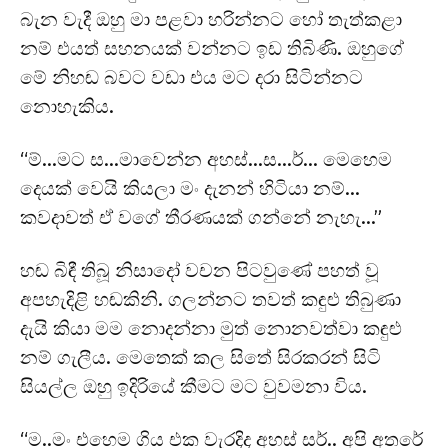
බැන වැදී ඔහු මා පළවා හරින්නට හෝ තැත්කළා
නම් එයත් සහනයක් වන්නට ඉඩ තිබිණි. ඔහුගේ
මේ නිහඬ බවට වඩා එය මට දරා සිටින්නට
නොහැකිය.
“ම්…මට ස…මාවෙන්න අහස්…ස…ර්… මෙහෙම
දෙයක් වෙයි කියලා මං දැනන් හිටියා නම්…
කවදාවත් ඒ වගේ තීරණයක් ගන්නේ නැහැ…”
හඬ බිඳී තිබූ නිසාදෝ වචන පිටවුණේ පහත් වූ
අපහැදිළි හඬකිනි. ගලන්නට තවත් කඳුළු තිබුණා
දැයි කියා මම නොදන්නා මුත් නොනවත්වා කඳුළු
නම් ගැලීය. මෙතෙක් කල සිතේ සිරකරන් සිටි
සියල්ල ඔහු ඉදිරියේ කීමට මට වුවමනා විය.
“ම..මං එහෙම ගිය එක වැරදිද අහස් සර්.. අපි අතරේ