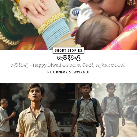
SHORT STORIES
හැපි දිවාලි
හැපි දිවාලි - Happy Diwali ඔබ තරුණ වියේදී, ලෝකය තවමත්...
POORNIMA SEWWANDI