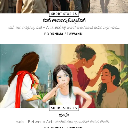
SHORT STORIES
එක් අඟහරුවාදාවක්
එක් අඟහරුවාදාවක් - A Tuesday මගේ කෝපයේ තරම ගැන මම...
POORNIMA SEWWANDI
SHORT STORIES
සාරා
සාරා - Between Acts සින්ක් එක ආයෙමත් හිර වී තිබේ....