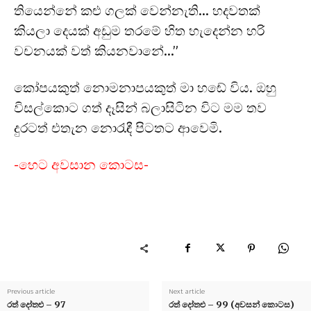
තියෙන්නේ කළු ගලක් වෙන්නැති… හදවතක්
කියලා දෙයක් අඩුම තරමේ හිත හැදෙන්න හරි
වචනයක් වත් කියනවානේ…”
කෝපයකුත් නොමනාපයකුත් මා හඬේ විය. ඔහු
විසල්කොට ගත් දෑසින් බලාසිටින විට මම තව
දුරටත් එතැන නොරැඳී පිටතට ආවෙමි.
-හෙට අවසාන කොටස-
Previous article
Next article
රත් දෝතළු – 97
රත් දෝතළු – 99 (අවසන් කොටස)