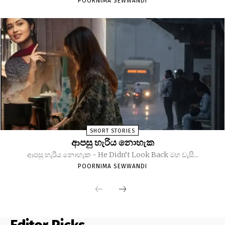
POORNIMA SEWWANDI
SHORT STORIES
ආපසු හැරිය නොහැක
ආපසු හැරිය නොහැක - He Didn’t Look Back මහ වැසි...
POORNIMA SEWWANDI