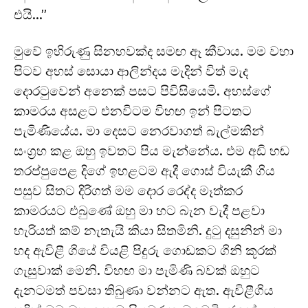
එයි…”
මුවේ ඉහිරුණු සිනහවක්ද සමඟ ඈ කීවාය. මම වහා
පිටව අහස් සොයා ආලින්දය මැදින් විත් මැද
දොරටුවෙන් අනෙක් පසට පිවිසියෙමි. අහස්ගේ
කාමරය අසළට එනවිටම විහඟ ඉන් පිටතට
පැමිණියේය. මා දෙසට නෙරවාගත් බැල්මකින්
සංග්‍රහ කළ ඔහු ඉවතට පිය මැන්නේය. එම අඩි හඬ
තරප්පුපෙළ දිගේ ඉහළටම ඇදී ගොස් වියැකී ගිය
පසුව සිතට දිරිගත් මම දොර රෙද්ද මෑත්කර
කාමරයට එබුණේ ඔහු මා හට බැන වැදී පළවා
හැරියත් කම් නැතැයි කියා සිතමිනි. දුටු දසුනින් මා
හද ඇවිළී ගියේ වියළි පිදුරු ගොඩකට ගිනි කූරක්
ගැසුවාක් මෙනි. විහඟ මා පැමිණි බවක් ඔහුට
දැනටමත් පවසා තිබුණා වන්නට ඇත. ඇවිළීගිය