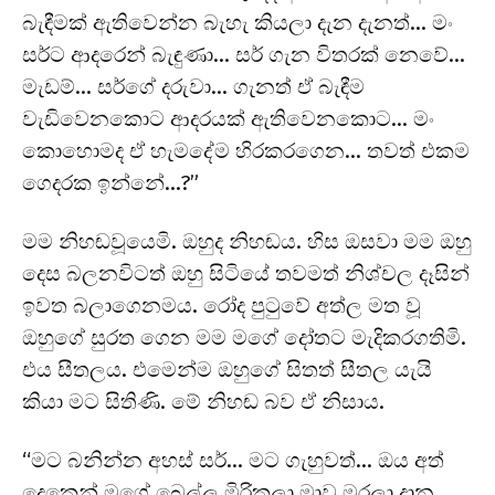
බැඳීමක් ඇතිවෙන්න බැහැ කියලා දැන දැනත්… මං
සර්ට ආදරෙන් බැඳුණා… සර් ගැන විතරක් නෙවේ…
මැඩම්… සර්ගේ දරුවා… ගැනත් ඒ බැඳීම
වැඩිවෙනකොට ආදරයක් ඇතිවෙනකොට… මං
කොහොමද ඒ හැමදේම හිරකරගෙන… තවත් එකම
ගෙදරක ඉන්නේ…?”
මම නිහඬවූයෙමි. ඔහුද නිහඬය. හිස ඔසවා මම ඔහු
දෙස බලනවිටත් ඔහු සිටියේ තවමත් නිශ්චල දෑසින්
ඉවත බලාගෙනමය. රෝද පුටුවේ අත්ල මත වූ
ඔහුගේ සුරත ගෙන මම මගේ දෝතට මැදිකරගතිමි.
එය සීතලය. එමෙන්ම ඔහුගේ සිතත් සීතල යැයි
කියා මට සිතිණි. මේ නිහඬ බව ඒ නිසාය.
“මට බනින්න අහස් සර්… මට ගැහුවත්… ඔය අත්
දෙකෙන් මගේ බෙල්ල මිරිකලා මාව මරලා දාන