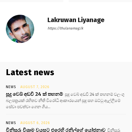
Lakruwan Liyanage
https://thulanamag.lk
Latest news
NEWS
AUGUST 7, 2026
සූදු වෙබ් අඩවි 24 ක් තහනම්
සූදු වෙබ් අඩවි 24 ක් තහනම් වලංගු
බලපත්‍රයක් රහිතව නීති විරෝධි ආකාරයෙන් සූදු සහ ඔට්ටු ඇල්ලීමේ
සේවා පවත්වා ගෙන ගිය...
NEWS
AUGUST 6, 2026
විනිසුරු විශ්‍රාම වයසට එරෙහි රනිල්ගේ යෝජනාව
විනිසුරු