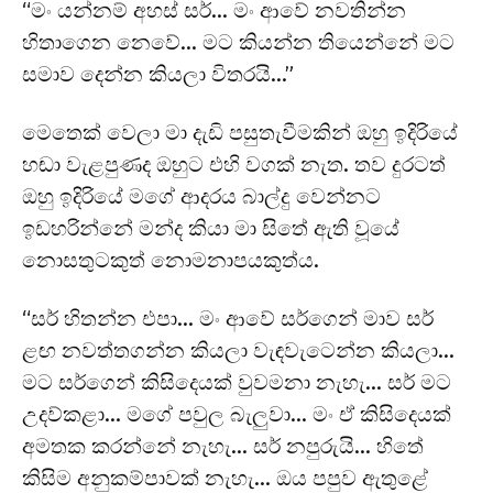
“මං යන්නම් අහස් සර්… මං ආවේ නවතින්න
හිතාගෙන නෙවේ… මට කියන්න තියෙන්නේ මට
සමාව දෙන්න කියලා විතරයි…”
මෙතෙක් වෙලා මා දැඩි පසුතැවීමකින් ඔහු ඉදිරියේ
හඬා වැළපුණද ඔහුට එහි වගක් නැත. තව දුරටත්
ඔහු ඉදිරියේ මගේ ආදරය බාල්දු වෙන්නට
ඉඩහරින්නේ මන්ද කියා මා සිතේ ඇති වූයේ
නොසතුටකුත් නොමනාපයකුත්ය.
“සර් හිතන්න එපා… මං ආවේ සර්ගෙන් මාව සර්
ළඟ නවත්තගන්න කියලා වැඳවැටෙන්න කියලා…
මට සර්ගෙන් කිසිදෙයක් වුවමනා නැහැ… සර් මට
උදව්කළා… මගේ පවුල බැලුවා… මං ඒ කිසිදෙයක්
අමතක කරන්නේ නැහැ… සර් නපුරුයි… හිතේ
කිසිම අනුකම්පාවක් නැහැ… ඔය පපුව ඇතුළේ