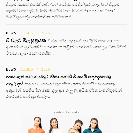
විශ්‍රාම වයසට එරෙහි රනිල්ගේ යෝජනාව විනිසුරුවරුන්ගේ විශ්‍රාම
යෑමේ වයස වැඩි කිරීමේ තීරණයට එරෙහිව එ.ජා.ප කෘත්‍යාධිකාරී
මණ්ඩලයේදී යෝජනාවක් සම්මත කර...
NEWS
AUGUST 5, 2026
වී වලට මිල සූත්‍රයක්
වී වලට මිල සූත්‍රයක් ආණුඩුව පෙන්වා දෙන
ආකාරයේ ලාබයක් වී ගොවිතැන තුළින් ගොවියාට නොලැබෙන බවත්
වී සඳහා ලබා දෙන සහතික...
NEWS
AUGUST 4, 2026
නායයෑම් සහ ගංවතුර නිසා පහක් මියයයි දෙදෙනෙකු
අතුරුදන්
නායයෑම් සහ ගංවතුර නිසා පහක් මියයයි දෙදෙනෙකු
අතුරුදන් පසුගිය දින දෙක තුළ ඇද හැලුණු අධික වර්ෂාව හේතුවෙන්
රටේ බොහෝ ප්‍රදේශවල...
- Advertisement -