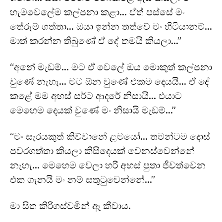
හැමවෙලේම කල්පනා කළා… ඒත් පස්සේ මං
තේරුම් ගත්තා… ඔයා ඉන්න තත්වේ මං හිටියානම්…
මාත් කරන්න තිබුණේ ඒ දේ තමයි කියලා…”
“අනේ මැඩම්… මට ඒ වෙලේ ඔය මොකුත් කල්පනා
වුණේ නැහැ… මට ඕන වුණේ එකම දෙයයි… ඒ දේ
කළේ මම අහස් සර්ට ආදරේ නිසායි… එයාට
මෙහෙම දෙයක් වුණේ මං නිසායි මැඩම්…”
“මං සැරයකුත් කිව්වානේ ළමයෝ… තමන්ටම දොස්
පවරගත්තා කියලා කිසිදෙයක් වෙනස්වෙන්නේ
නැහැ… මෙහෙම වෙලා හරි අහස් පුතා ජීවත්වෙන
එක ගැනයි මං නම් සතුටුවෙන්නේ…”
මා සිත කිරිගස්වමින් ඈ කීවාය.