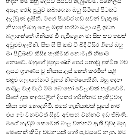
හදින් මම ඔහු දෙසට පියවර තැබුවෙමි. ජනේලය
අසළ රෝද පුටුව තබාගෙන ඔහු සිටියේ පිටතට
දැල්වුණු දෑසිනි. මගේ පියවර හඬ සවන් වැකුණ
නිසාදෝ ඔහු ගෙළ මඳක් හරවා බලා යළි ඉවත
බලාගත්තේ ගිනියම් වී ඇවිළෙන මා සිත තව තවත්
අවුළුවාලමිනි. සිත සී සී කඩ වී බිඳී විසිර ගියේ ඔහු
මා පිළිබඳව කිසිදු තැකීමක් නොමැති නිසාම
නොවේ. ඔහුගේ මුහුණෙහි පෙර නොවූ දුක්ඛිත බව
දෑසට ග්‍රහණය වූ නිසාය.දෑස් තෙත් කරමින් යළි
කඳුළු ගලායන්නට වූයේ නිමේෂයකිනි. ඔහු දෙපා
පාමුළ වැඳ වැටී මම බොහෝ වේලාවක් හැඬුවෙමි.
සිතේ දුක කඳුළුවලින් දියකර හරින්නට හැකිවූවාද
කියා මම නොදනිමි. එසේ හැකියාවක් වූයේ නම්
එය මේ වනවිටත් සිදුව අවසන් වන්නට ඉඩ තිබිණි.
මගේ හැඬුම කෙමෙන් බාල වන්නට ඇති වුවද ඔහු
මෙතෙක් කිසිදු වචනයක් හෝ පැවසුවේ නැත. මට