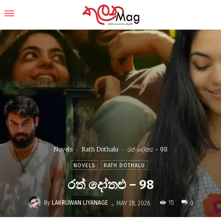
Novels
Rath Dothalu
රත් දෝතළු - 98
NOVELS
RATH DOTHALU
රත් දෝතළු – 98
-
By
LAKRUWAN LIYANAGE
15
MAY 28, 2026
0