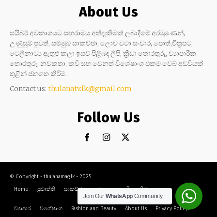
About Us
සයිබර් අවකාශයට සඟරාමය අත්දැකීමක් ලබාදීමේ අරමුණෙන්,
උණුසුම් පුවත්, සම්මුඛ සාකච්ඡා, ලොව වටා සංචාර, පොත්,චිත්‍රපට,
ටෙලිනාට්‍ය ඇතුළු කලා ඉසව් පිළිබඳ ලිපි, ක්‍රීඩා තොරතුරු, ව්‍යාපාරික
තොරතුරු, නවකතා, කවි සහ වෙනත් විශේෂාංග එකම වෙබ් අඩවියක්
තුළින් ජනගත කිරීම.
Contact us:
thulanatv.lk@gmail.com
Follow Us
© Copyright - thulanamag.lk - 2025
Home
ප්‍රවෘත්ති
සාකච්ඡා
නවකතා
කවි
ක්‍රීඩා
කලා
සංචාර
Join Our
WhatsApp
Community
ව්‍යාපාර
විශේෂාංග
Fashion and Beauty
About Us
Privacy Policy