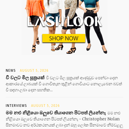
NEWS
AUGUST 5, 2026
වී වලට මිල සූත්‍රයක්
වී වලට මිල සූත්‍රයක් ආණුඩුව පෙන්වා දෙන
ආකාරයේ ලාබයක් වී ගොවිතැන තුළින් ගොවියාට නොලැබෙන බවත්
වී සඳහා ලබා දෙන සහතික...
INTERVIEWS
AUGUST 5, 2026
මම නළු නිළියො ඔලුවෙ තියාගෙන පිටපත් ලියන්නෑ
මම නළු
නිළියො ඔලුවෙ තියාගෙන පිටපත් ලියන්නෑ - Christopher Nolan
සිනමාවට නව අර්ථකථනයක් ලබා දුන් ඔහු ලෝක සිනමාවේ නිම්වළලු