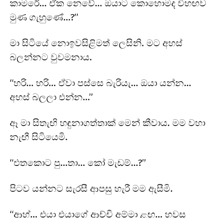
කාමරේ… ඒක නෙවේ… ඔයාට කොහොමද විහඟව
මුණ ගැහුණේ…?”
මා සිටියේ නොඉවසිළිමත් ලෙසිනි. මට අහස්
බලන්නට වුවමනාය.
“හරි… හරි… ඒවා පස්සෙ බැරියැ… ඔයා යන්න…
අහස් බලලා එන්න…”
ඈ මා සිතැඟි හඳුනාගත්තාක් මෙන් කීවාය. මම වහා
නැඟී සිටියෙමි.
“එතකොට පු…තා… කෝ මැඩම්…?”
පිටව යන්නට සැරසී ආපසු හැරී මම ඇසීමි.
“ආහ්… එයා එයාගේ ආච්චි අම්මා ළඟ… හවස