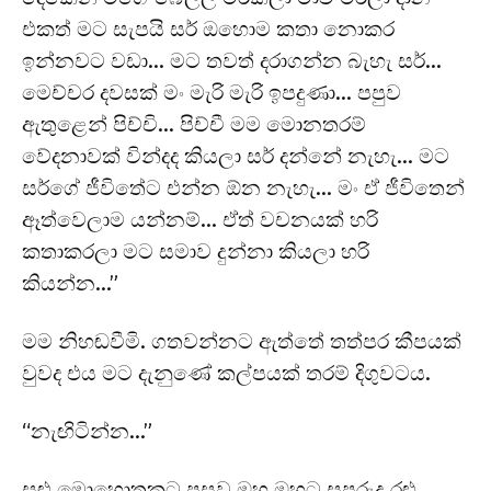
එකත් මට සැපයි සර් ඔහොම කතා නොකර
ඉන්නවට වඩා… මට තවත් දරාගන්න බැහැ සර්…
මෙච්චර දවසක් මං මැරි මැරි ඉපදුණා… පපුව
ඇතුළෙන් පිච්චි… පිච්චී මම මොනතරම්
වේදනාවක් වින්දද කියලා සර් දන්නේ නැහැ… මට
සර්ගේ ජීවිතේට එන්න ඕන නැහැ… මං ඒ ජීවිතෙන්
ඈත්වෙලාම යන්නම්… ඒත් වචනයක් හරි
කතාකරලා මට සමාව දුන්නා කියලා හරි
කියන්න…”
මම නිහඬවීමි. ගතවන්නට ඇත්තේ තත්පර කීපයක්
වුවද එය මට දැනුණේ කල්පයක් තරම් දිගුවටය.
“නැඟිටින්න…”
සුළු මොහොතකට පසුව ඔහු ඔහුට සුපුරුදු රළු