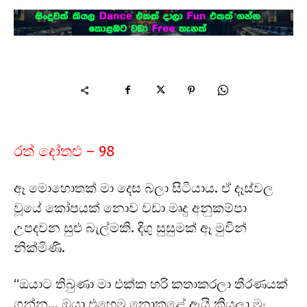
රත් දෝතළු – 98
ඈ මොහොතක් මා දෙස බලා සිටියාය. ඒ දෑස්වල
වූයේ කෝපයක් නොව වඩා මෘදු අනුකම්පා
උපදවන සුළු බැල්මකි. දිගු සුසුමක් ඈ මුවින්
නික්මිණි.
“ඔයාට තිබුණා මා එක්ක හරි කතාකරලා තීරණයක්
ගන්න… ඔයා එහෙම නොකළේ ඇයි කියලා මං