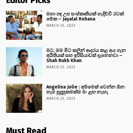
Editor Picks
මහා ගඳ උප සංස්කෘතියක් හැදිච්චි රටක්
මේක – Jayalal Rohana
MARCH 25, 2023
මට, මම මීට කලින් ආදරය කළ අය ගැන
අයිතියක් සහ ඉරිසියාවක් දැනෙනවා –
Shah Rukh Khan
MARCH 25, 2023
Angelina Jolie : අම්මෙක් වෙන්න ඕන
හැම සුදුසුකමක්ම මං ළඟ නැහැ
MARCH 25, 2023
Must Read