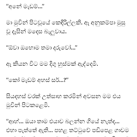
“අනේ මැඩම්…”
මා මුවින් පිටවූයේ කෙඳිරිල්ලකි. ඈ අනුකම්පා මුසු
වූ දෑසින් මදෙස බැලුවාය.
“ඕවා ඔහොම තමා දරුවෝ…”
ඈ කියන විට මම දිගු හුස්මක් ඇද්දෙමි.
“කෝ මැඩම් අහස් සර්…?”
සියදහස් වරක් උත්සාහ කරමින් අවසන මම එය
මුවින් පිටකළෙමි.
“ආහ්… ඔයා තාම එයාව බලන්න ගියේ නැත්ද…
එහා පැත්තේ ඇති… පහළ තට්ටුවේ පඩිපෙළ ගාවම