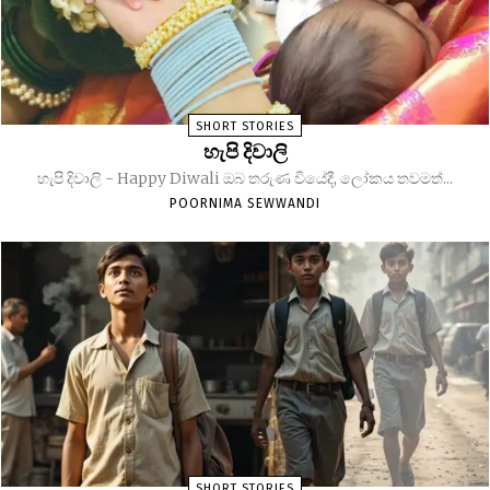
SHORT STORIES
හැපි දිවාලි
හැපි දිවාලි - Happy Diwali ඔබ තරුණ වියේදී, ලෝකය තවමත්...
POORNIMA SEWWANDI
SHORT STORIES