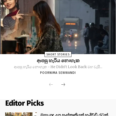
SHORT STORIES
ආපසු හැරිය නොහැක
ආපසු හැරිය නොහැක - He Didn’t Look Back මහ වැසි...
POORNIMA SEWWANDI
Editor Picks
මහා ගඳ උප සංස්කෘතියක් හැදිච්චි රටක්