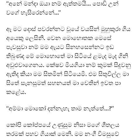
“අනේ මන්දා ඔයා නම් ඇත්තමයි… පොඩි උන්
වගේ හැසිරෙන්නේ…”
ඈ මට දොස් පවරන්නට වූයේ වයසින් මුහුකුරා ගිය
අයෙකු ලෙසිනි. වෙන මොහොතක මෙසේ
පැවසුවා නම් මම ඇයට සිනහසෙන්නට ඉඩ
තිබුණද මේ මොහොතේ මා සිටියේ ළමැද මැද ගිනි
අවුළුවාගෙනය. කේෂව මියගියා නම් කුමක් සිදුවනු
ඇතිද කියා මම සිතමින් සිටියෙමි. එම සිතුවිල්ල මා
සිතේ සැනසුමත් සහනයත් මා වෙතින් ඉවත පා
කළේය.
“අම්මා මොකෝ දන්නැහැ තාම නැත්තේ…?”
කෝපි කෝප්පයේ උණුසුම නිසා මගේ ශීතලය
තරමක් පහව ගියාක් මෙනි. මම නංගී විමසුවේ