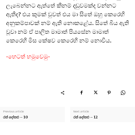
ලැබෙන්නට ඇත්තේ කිනම් දඬුවමක්ද වන්නට
ඇතිද? එය කුමක් වුවත් එය මා සිතේ ඔහු කෙරෙහි
අනුකම්පාවක් නම් ඇති නොකළේය. සිතේ බිය ඇති
වූවා නම් ඒ පාලිත මාමාත් පියසේන මාමාත්
කෙරෙහි මිස කේෂව කෙරෙහි නම් නොවීය.
-හෙටත් හමුවෙමු-
Previous article
Next article
රත් දෝතළු – 10
රත් දෝතළු – 12