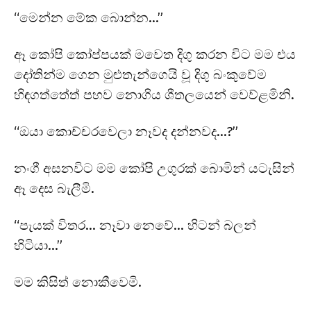
“මෙන්න මේක බොන්න…”
ඈ කෝපි කෝප්පයක් මවෙත දිගු කරන විට මම එය
දෝතින්ම ගෙන මුළුතැන්ගෙයි වූ දිගු බංකුවේම
හිඳගත්තේත් පහව නොගිය ශීතලයෙන් වෙව්ළමිනි.
“ඔයා කොච්චරවෙලා නෑවද දන්නවද…?”
නංගී අසනවිට මම කෝපි උගුරක් බොමින් යටැසින්
ඈ දෙස බැලීමි.
“පැයක් විතර… නෑවා නෙවේ… හිටන් බලන්
හිටියා…”
මම කිසිත් නොකීවෙමි.