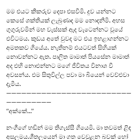
මම එයට කීකරුව දෙපා එසවීමි. දුව යන්නට
කෙසේ ශක්තියක් ලැබුණාද මම නොදනිමි. අහස
ගුගුරුවමින් මහ වැස්සක් ඇද වැටෙන්නට වූයේ
එවිටමය. කුඩය අතේ වුවද මට එය ඉහළාගන්නට
අමතකව ගියේය. නැතිනම් එයටවත් සිහියක්
නොවන්නට ඇත. පාලිත මාමාත් පියසේන මාමාත්
අද එහි නොඑන්නට මගේ ජීවිතය විනාශ වී
අවසන්ය. එම සිතුවිල්ල පවා මා බියෙන් වෙව්ළුවා
දැමීය.
—————————————————————————
—————————
“අක්කේ…”
නංගීගේ හඬින් මම තිගැස්සී ගියෙමි. මා තවමත් ළිඳ
අසලමය.ශීතලයෙන් මා ගත වෙවුළන බවක් හෝ