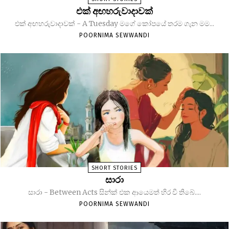
එක් අඟහරුවාදාවක්
එක් අඟහරුවාදාවක් - A Tuesday මගේ කෝපයේ තරම ගැන මම...
POORNIMA SEWWANDI
SHORT STORIES
සාරා
සාරා - Between Acts සින්ක් එක ආයෙමත් හිර වී තිබේ....
POORNIMA SEWWANDI