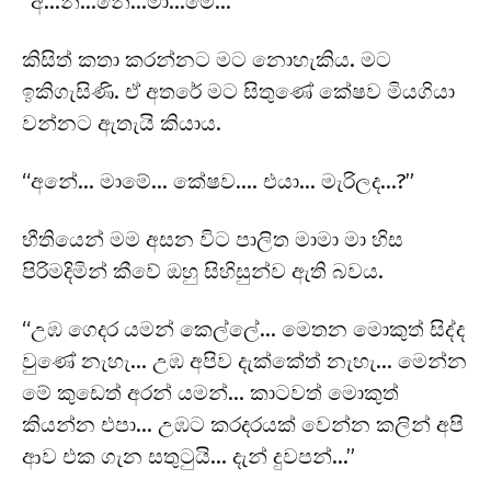
“අ…න්…නේ…මා…මේ…”
කිසිත් කතා කරන්නට මට නොහැකිය. මට
ඉකිගැසිණි. ඒ අතරේ මට සිතුණේ කේෂව මියගියා
වන්නට ඇතැයි කියාය.
“අනේ… මාමේ… කේෂව…. එයා… මැරිලද…?”
භීතියෙන් මම අසන විට පාලිත මාමා මා හිස
පිරිමදිමින් කීවේ ඔහු සිහිසුන්ව ඇති බවය.
“උඹ ගෙදර යමන් කෙල්ලේ… මෙතන මොකුත් සිද්ද
වුණේ නැහැ… උඹ අපිව දැක්කේත් නැහැ… මෙන්න
මේ කුඩෙත් අරන් යමන්… කාටවත් මොකුත්
කියන්න එපා… උඹට කරදරයක් වෙන්න කලින් අපි
ආව එක ගැන සතුටුයි… දැන් දුවපන්…”