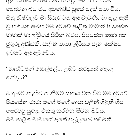
ඇන්නෙමි. කේෂව මර හඬ දුන්නේ ඒ නිසාම
නොවන බව මට අවබෝධ වූයේ මඳක් පමා වීය.
ඔහු නිෂ්චලව මා සිරුර මත ඇද වැටිණි. මා තුළ ඇති
වූ භීතියත් සමඟ මම දුටුවේ පාලිත මාමාත් පියසේන
මාමාත් මා ඉදිරියේ සිටින බවය. පියසේන මාමා අත
මුගුරු දණ්ඩකි. පාලිත මාමා ඉදිරියට පැන කේෂව
ඉවතට ඇද දැමුවේය.
“නැඟිටපන් කෙල්ලේ… උඹට කරදයක් නැහැ
නේද…?”
ඔහු මට නැඟිට ගැනීමට සහාය වන විට මම දුටුවේ
පියසේන මාමා මගේ මගේ දෙපා වලින් ගිළිහී ගිය
සෙරප්පු යුගළ එකතු කරමින් සිටින බවය.
මම පාලිත මාමාගේ දෑතේ එල්ලුණේ හඬමිනි.