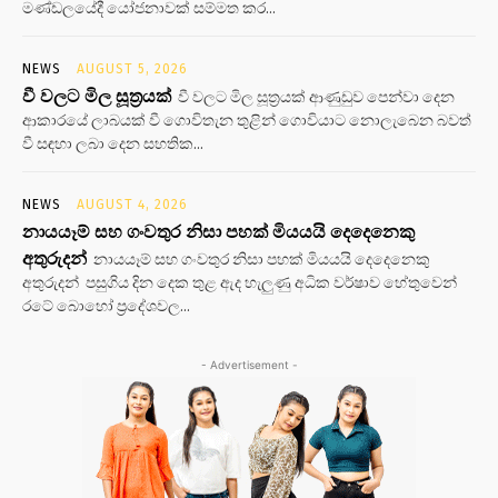
මණ්ඩලයේදී යෝජනාවක් සම්මත කර...
NEWS
AUGUST 5, 2026
වී වලට මිල සූත්‍රයක්
වී වලට මිල සූත්‍රයක් ආණුඩුව පෙන්වා දෙන
ආකාරයේ ලාබයක් වී ගොවිතැන තුළින් ගොවියාට නොලැබෙන බවත්
වී සඳහා ලබා දෙන සහතික...
NEWS
AUGUST 4, 2026
නායයෑම් සහ ගංවතුර නිසා පහක් මියයයි දෙදෙනෙකු
අතුරුදන්
නායයෑම් සහ ගංවතුර නිසා පහක් මියයයි දෙදෙනෙකු
අතුරුදන් පසුගිය දින දෙක තුළ ඇද හැලුණු අධික වර්ෂාව හේතුවෙන්
රටේ බොහෝ ප්‍රදේශවල...
- Advertisement -