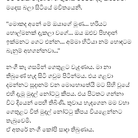
මදෙස බලා සිටියේ මවිතයෙනි.
“මොකද අනේ මේ ඔයාගේ මූණ… හරියට
හොල්මනක් දැකලා වගේ… ඔය ඔළුව පිහදාන්
ඉක්මනට ගෙට එන්න… අම්මා හිටියා නම් හොඳටම
බැනුම් අහගන්නවා…”
නංගී කෑ ගසමින් ගෙතුළට වැදුණාය. මා නා
තිබුණේ හැඳ සිටි ගවුම පිටින්මය. එය ගළවා
දමන්නට සූදානම් වන මොහොතේයි මට සිහි වූයේ
එහි දැමූ මුදල් නෝට්ටු කීපය. එය පිටතට ගන්නා
විට දියෙන් පෙඟී තිබිණි. තුවාය හැඳගෙන මම වහා
ගෙතුළට විත් මුදල් නෝට්ටු කීපය වියළෙන්නට
තැබුවෙමි.
ඒ අතරේ නංගී කෝපි සාදා තිබුණාය.