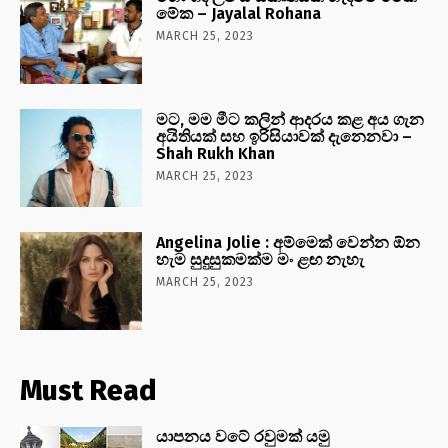
මේක – Jayalal Rohana
MARCH 25, 2023
මට, මම මීට කලින් ආදරය කළ අය ගැන
අයිතියක් සහ ඉරිසියාවක් දැනෙනවා –
Shah Rukh Khan
MARCH 25, 2023
Angelina Jolie : අම්මෙක් වෙන්න ඕන
හැම සුදුසුකමක්ම මං ළඟ නැහැ
MARCH 25, 2023
Must Read
යාපනය වටේ රවුමක් යමු