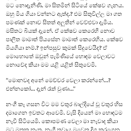
මට නොදැනිණි. මා සිතමින් සිටියේ කේෂව ගැනය.
ඔහු මිය ගියා වන්නට ඇත්ද.? එම සිතුවිල්ල මා ගත
පමණක් නොව සිතත් අලුතින් වෙව්ළුවා දැමීය.
මසිතට බියක් දැනේ. ඒ කේෂව කෙරෙහි නොව
පාලිත මාමාත් පියසේන මාමාත් කෙරෙහිය. කේෂව
මියගියා නම්.? ඉන්පසුව කුමක් සිදුවෙයිද? ඒ
මොහොතේ ඔවුන් පැමිණියේ හොඳම වෙලාවට
නොවේද කියා මම යළි යළිත් සිතුවෙමි.
“මොනවද අනේ මෙච්චර වෙලා කරන්නේ…?
එන්නකෝ… දැන් රෑත් වුණා…”
නංගී කෑ ගසන විට මම වතුර බාල්දියේ වූ වතුර හිස
දමාගෙන ඉවතට ආවෙමි. වැසි දියෙන් මා හොඳටම
නෑවී සිටියෙමි. කොපමණ වෙලා මා නෑවාද කියා
මට මතක නැත. නංගී තුවාය මවෙත දිගු කරගෙන