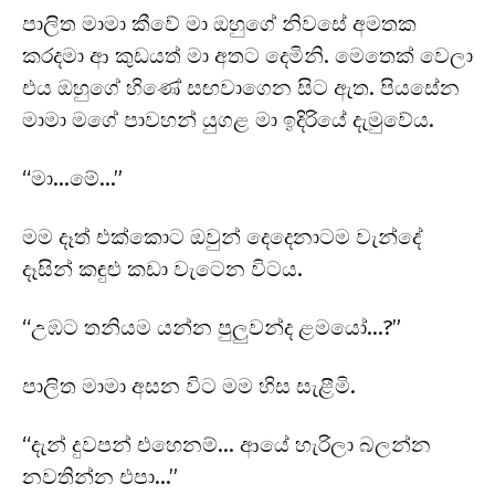
පාලිත මාමා කීවේ මා ඔහුගේ නිවසේ අමතක
කරදමා ආ කුඩයත් මා අතට දෙමිනි. මෙතෙක් වෙලා
එය ඔහුගේ හිණේ සඟවාගෙන සිට ඇත. පියසේන
මාමා මගේ පාවහන් යුගළ මා ඉදිරියේ දැමුවේය.
“මා…මේ…”
මම දෑත් එක්කොට ඔවුන් දෙදෙනාටම වැන්දේ
දෑසින් කඳුළු කඩා වැටෙන විටය.
“උඹට තනියම යන්න පුලුවන්ද ළමයෝ…?”
පාලිත මාමා අසන විට මම හිස සැළීමි.
“දැන් දුවපන් එහෙනම්… ආයේ හැරිලා බලන්න
නවතින්න එපා…”