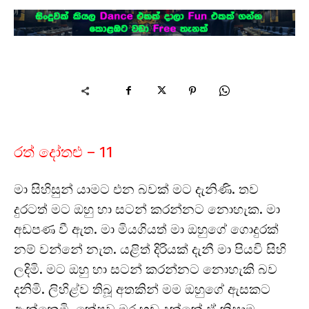
රත් දෝතළු – 11
මා සිහිසුන් යාමට එන බවක් මට දැනිණි. තව
දුරටත් මට ඔහු හා සටන් කරන්නට නොහැක. මා
අඩපණ වී ඇත. මා මියගියත් මා ඔහුගේ ගොදුරක්
නම් වන්නේ නැත. යළිත් දිරියක් දැනී මා පියවි සිහි
ලදිමි. මට ඔහු හා සටන් කරන්නට නොහැකි බව
දනිමි. ලිහිළ්ව තිබූ අතකින් මම ඔහුගේ ඇසකට