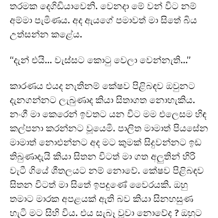
තරමක දෙගිඩියාවෙනි. වෙනදා මේ වන් විට නම්
අම්මා පැමිණය. අද ඇයගේ පමාවත් මා සිතේ බිය
උත්සන්න කළේය.
“දැන් එයි… වැස්සට කොටු වෙලා වෙන්නැති…”
කාරණය එයද නැතිනම් කේෂව පිළිබඳව ඔවුනට
දැනගන්නට ලැබුණාද කියා සිතාගත නොහැකිය.
නංගී මා කෙරෙන් ඉවතට යන විට මම එලෙසම හිඳ
කල්පනා කරන්නට වූයෙමි. පාලිත මාමාත් පියසේන
මාමාත් නොඑන්නට අද මට කුමක් සිදුවන්නට ඉඩ
තිබුණාදැයි කියා සිතන විටත් මා ගත අලුතින් හිරි
වැටී ගියේ ශීතලයට නම් නොවේ. කේෂව පිළිබඳව
සිතන විටත් මා සිතේ ඉපදුණේ වෛරයකි. ඔහු
තමාට මාරක අපළයක් ඇති බව කියා සිනහසුණ
හැටි මට සිහි විය. එය සැබෑ වූවා නොවේද ? ඔහුට