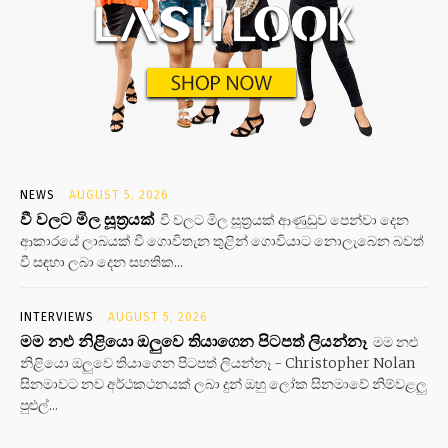
NEWS
AUGUST 5, 2026
වී වලට මිල සූත්‍රයක්
වී වලට මිල සූත්‍රයක් ආණුඩුව පෙන්වා දෙන
ආකාරයේ ලාබයක් වී ගොවිතැන තුළින් ගොවියාට නොලැබෙන බවත්
වී සඳහා ලබා දෙන සහතික...
INTERVIEWS
AUGUST 5, 2026
මම නළු නිළියො ඔලුවෙ තියාගෙන පිටපත් ලියන්නෑ
මම නළු
නිළියො ඔලුවෙ තියාගෙන පිටපත් ලියන්නෑ - Christopher Nolan
සිනමාවට නව අර්ථකථනයක් ලබා දුන් ඔහු ලෝක සිනමාවේ නිම්වළලු
පුළුල්...