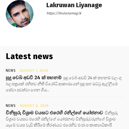
Lakruwan Liyanage
https://thulanamag.lk
Latest news
NEWS
AUGUST 7, 2026
සූදු වෙබ් අඩවි 24 ක් තහනම්
සූදු වෙබ් අඩවි 24 ක් තහනම් වලංගු
බලපත්‍රයක් රහිතව නීති විරෝධි ආකාරයෙන් සූදු සහ ඔට්ටු ඇල්ලීමේ
සේවා පවත්වා ගෙන ගිය...
NEWS
AUGUST 6, 2026
විනිසුරු විශ්‍රාම වයසට එරෙහි රනිල්ගේ යෝජනාව
විනිසුරු
විශ්‍රාම වයසට එරෙහි රනිල්ගේ යෝජනාව විනිසුරුවරුන්ගේ විශ්‍රාම
යෑමේ වයස වැඩි කිරීමේ තීරණයට එරෙහිව එ.ජා.ප කෘත්‍යාධිකාරී