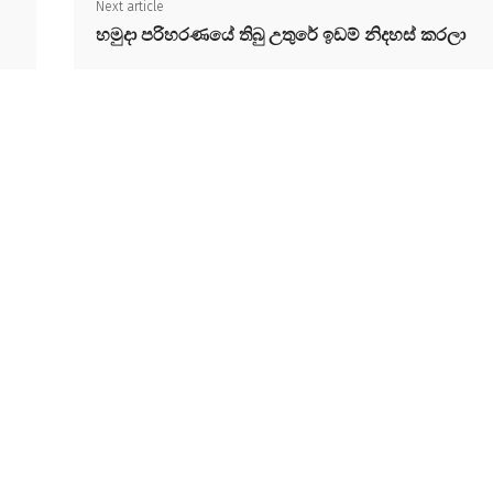
Next article
හමුදා පරිහරණයේ තිබු උතුරේ ඉඩම් නිදහස් කරලා
a