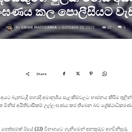
ංඝණය කල පොලීසියට වැඩ
-
By
GAYAN MADUSANKA
22
OCTOBER 23, 2025
0
Share
අයට බැනවැදි පහරදි අමානුශිය සැලකිම්වලට භාජනය කිරිම තුලින්
ක මිනිස් අයිතිවාසිකම් උල්ලංඝණය කර තිබෙන බව ශ්‍රේෂ්ඨාධිකර
ම් පෙත්සමක් ඊයේ (22) විභාගයට ගැනිමෙන් අනතුරුව අගවිනිසුරු