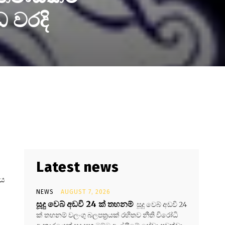
 වරදි
Latest news
ණය
NEWS
AUGUST 7, 2026
සූදු වෙබ් අඩවි 24 ක් තහනම්
සූදු වෙබ් අඩවි 24
ක් තහනම් වලංගු බලපත්‍රයක් රහිතව නීති විරෝධි