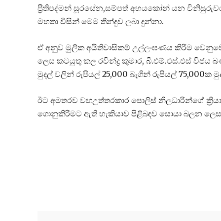
ප්‍රීතිපද්මන් සූරසේන,සම්පත් අභයකෝන් යන විනිසුරුවරු
මහතා විසින් මෙම තීන්දුව ලබා දුන්නා.
ඒ අනුව මුලික අයිතිවාසිකම් උල්ලංඝණය කිරිම වෙන
ලෙස කටයුතු කල රවින්ද්‍ර කුමාර, බී.එම්.එස්.එස් විජ
මුදල් වලින් රුපියල් 25,000 බැගින් රුපියල් 75,000
ඊට අමතරව වඟඋත්තරකාර පොලිස් නිලධාරින්ගේ ක්‍ර
ගොනුකිරිමට ඇති හැකියාව පිළිබඳව සොයා බලන ලෙසත් 