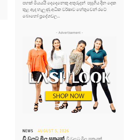
පහක් මියයයි දෙදෙනෙකු අතුරුදන් පසුගිය දින දෙක
තුළ ඇද හැලුණු අධික වර්ෂාව හේතුවෙන් රටේ
බොහෝ ප්‍රදේශවල...
- Advertisement -
NEWS
AUGUST 5, 2026
වී වලට මිල සූත්‍රයක්
වී වලට මිල සූත්‍රයක්