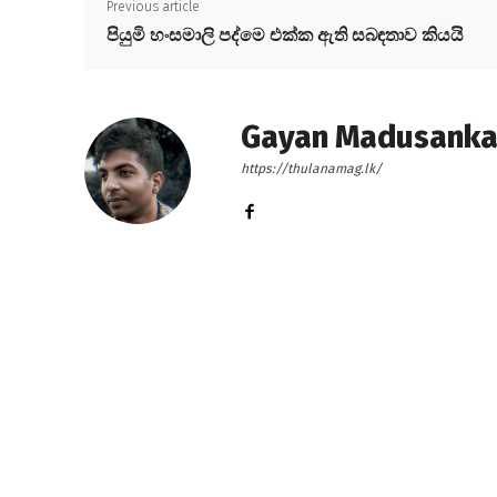
Previous article
පියුමි හංසමාලි පද්මෙ එක්ක ඇති සබඳතාව කියයි
Gayan Madusank
https://thulanamag.lk/