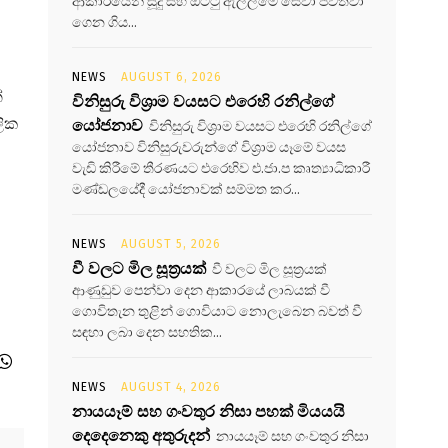
ආකාරයෙන් සූදු සහ ඔට්ටු ඇල්ලීමේ සේවා පවත්වා
ගෙන ගිය...
NEWS
AUGUST 6, 2026
්
විනිසුරු විශ්‍රාම වයසට එරෙහි රනිල්ගේ
ලික
යෝජනාව
විනිසුරු විශ්‍රාම වයසට එරෙහි රනිල්ගේ
යෝජනාව විනිසුරුවරුන්ගේ විශ්‍රාම යෑමේ වයස
වැඩි කිරීමේ තීරණයට එරෙහිව එ.ජා.ප කෘත්‍යාධිකාරී
මණ්ඩලයේදී යෝජනාවක් සම්මත කර...
NEWS
AUGUST 5, 2026
වී වලට මිල සූත්‍රයක්
වී වලට මිල සූත්‍රයක්
ආණුඩුව පෙන්වා දෙන ආකාරයේ ලාබයක් වී
ගොවිතැන තුළින් ගොවියාට නොලැබෙන බවත් වී
සඳහා ලබා දෙන සහතික...
NEWS
AUGUST 4, 2026
නායයෑම් සහ ගංවතුර නිසා පහක් මියයයි
දෙදෙනෙකු අතුරුදන්
නායයෑම් සහ ගංවතුර නිසා