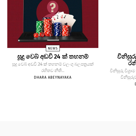
NEWS
සූදු වෙබ් අඩවි 24 ක් තහනම්
විනිසුර
රන
සූදු වෙබ් අඩවි 24 ක් තහනම් වලංගු බලපත්‍රයක්
රහිතව නීති...
විනිසුරු විශ
විනිසුරු
DHARA ABEYNAYAKA