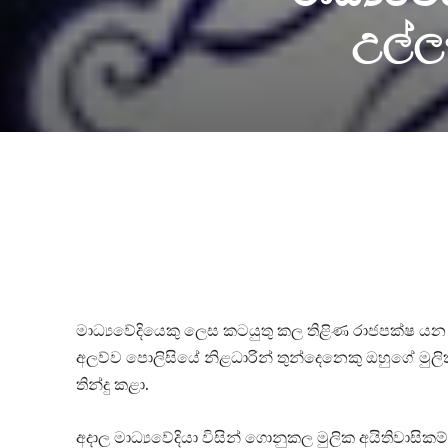
උල්ල
මාධ්‍යවේදියෙකු ලෙස කටයුතු කල තිළිණ රාජපක්ෂ යන 
අලව්ව පොලිසියේ නිළධාරින් තුන්දෙනෙකු ඔහුගේ මුලි
තින්දු කළා.
අදාල මාධ්‍යවේදියා විසින් ගොනුකල මුලික අයිතිවාසික