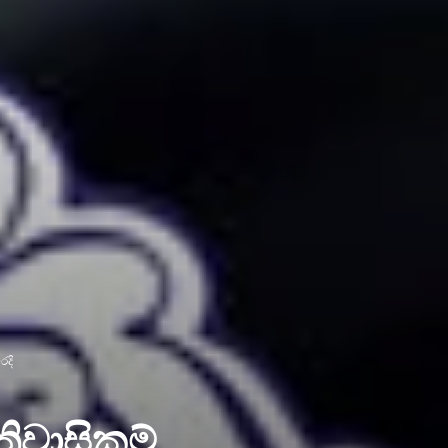
රදි
තිවාසිකම්