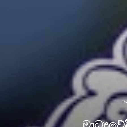
N
මාධ්‍යවේ