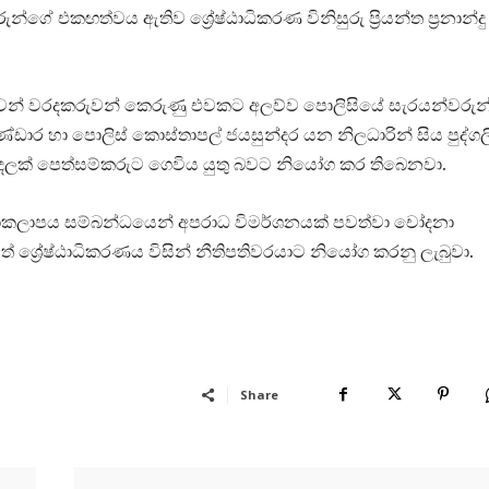
න්ගේ එකඟත්වය ඇතිව ශ්‍රේෂ්ඨාධිකරණ විනිසුරු ප්‍රියන්ත ප්‍රනාන්දු
ුවෙන් වරදකරුවන් කෙරුණු එවකට අලව්ව පොලිසියේ සැරයන්වරුන
ය බණ්ඩාර හා පොලිස් කොස්තාපල් ජයසුන්දර යන නිලධාරින් සිය පුද්ග
ක මුදලක් පෙත්සම්කරුට ගෙවිය යුතු බවට නියෝග කර තිබෙනවා.
ියාකලාපය සම්බන්ධයෙන් අපරාධ විමර්ශනයක් පවත්වා චෝදනා
ශ්‍රේෂ්ඨාධිකරණය විසින් නීතිපතිවරයාට නියෝග කරනු ලැබුවා.
Share