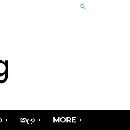
ා
කලා
MORE