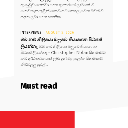
ආණුඩුව පෙන්වා දෙන ආකාරයේ ලාබයක් වී
ගොවිතැන තුළින් ගොවියාට නොලැබෙන බවත් වී
සඳහා ලබා දෙන සහතික...
INTERVIEWS
AUGUST 5, 2026
මම නළු නිළියො ඔලුවෙ තියාගෙන පිටපත්
ලියන්නෑ
මම නළු නිළියො ඔලුවෙ තියාගෙන
පිටපත් ලියන්නෑ - Christopher Nolan සිනමාවට
නව අර්ථකථනයක් ලබා දුන් ඔහු ලෝක සිනමාවේ
නිම්වළලු පුළුල්...
Must read