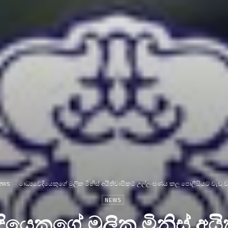
ews
මාධ්‍යවේදියෙකුගේ මුලික මිනිස් අයිතිවාසිකම් උල්ලංඝණය කල පොලීසියට වැඩ ව
NEWS
දියෙකුගේ මුලික මිනිස් අයි