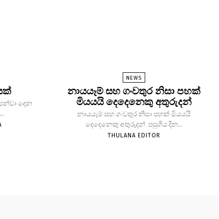
NEWS
යක්
නායයෑම් සහ ගංවතුර නිසා පහක්
මියයයි දෙදෙනෙකු අතුරුදන්
 පෙන්වා දෙන
..
නායයෑම් සහ ගංවතුර නිසා පහක් මියයයි
දෙදෙනෙකු අතුරුදන් පසුගිය දින...
A
THULANA EDITOR