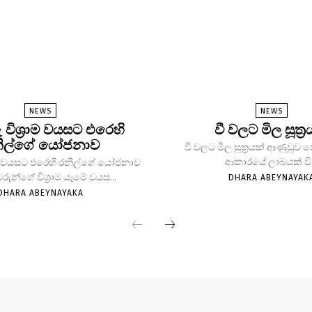
NEWS
NEWS
ු විශ්‍රාම වයසට එරෙහි
වී වලට මිල සූත්‍ර
ිල්ගේ යෝජනාව
වී වලට මිල සූත්‍රයක් ආණුඩුව
ආකාරයේ ලාබයක් වී.
්‍රාම වයසට එරෙහි රනිල්ගේ යෝජනාව
වරුන්ගේ විශ්‍රාම යෑමේ වයස...
DHARA ABEYNAYAK
DHARA ABEYNAYAKA