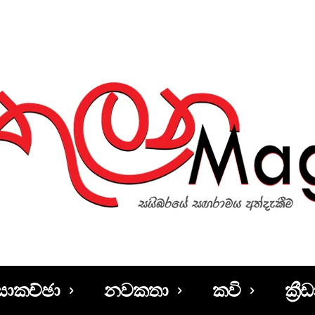
සාකච්ඡා
නවකතා
කවි
ක්‍රීඩ