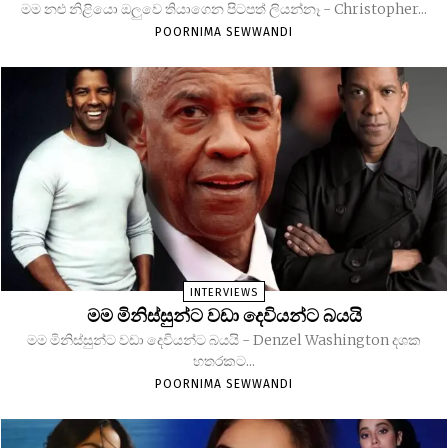
මම නළු නිළියො ඔලුවෙ තියාගෙන පිටපත් ලියන්නෑ - Christopher...
POORNIMA SEWWANDI
INTERVIEWS
මම මිනිස්සුන්ට වඩා දෙවියන්ට බයයි
මම මිනිස්සුන්ට වඩා දෙවියන්ට බයයි - Denzel Washington දශක
හතරකට...
POORNIMA SEWWANDI