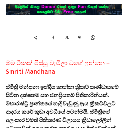
මම ටිකක් පිස්සු වැටිලා වගේ ඉන්නෙ –
Smriti Mandhana
ස්මිත්‍රි මන්දානා ඉන්දීය කාන්තා ක්‍රිකට් කණ්ඩායමේ
සිටින දක්ෂතම සහ ජනප්‍රියතම පිතිකාරිනියක්.
මහාරාෂ්ට්‍ර ප්‍රාන්තයේ හැදී වැඩුණු ඇය ක්‍රිකට්වලට
ආදරය කරේ කුඩා අවධියේ පටන්මයි. ස්මිත්‍රිගේ
අලංකාර වමත් පිතිකරණ විලාසය ක්‍රීඩාලෝලීන්