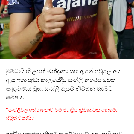
මුම්බායි හි උපන් මන්දානා සහ ඇගේ පවුලේ අය
ඇය ඉතා කුඩා කාලයේදීම සංග්ලි නගරය වෙත
සංක්‍රමණය වූහ. සංග්ලි ඇයට නිවහන තරමට
සමීපය.
“සංග්ලිවල ඉන්නකොට මම ජනප්‍රිය ක්‍රීඩිකාවක් නෙමේ.
ස්ම්‍රිති විතරයි.”