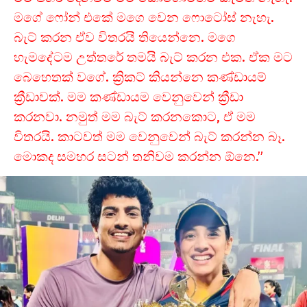
මගේ ෆෝන් එකේ මගෙ වෙන ෆොටෝස් නැහැ.
බැට් කරන ඒව විතරයි තියෙන්නෙ. මගෙ
හැමදේටම උත්තරේ තමයි බැට් කරන එක. ඒක මට
බෙහෙතක් වගේ. ක්‍රිකට් කියන්නෙ කණ්ඩායම්
ක්‍රීඩාවක්. මම කණ්ඩායම වෙනුවෙන් ක්‍රීඩා
කරනවා. නමුත් මම බැට් කරනකොට, ඒ මම
විතරයි. කාටවත් මම වෙනුවෙන් බැට් කරන්න බෑ.
මොකද සමහර සටන් තනිවම කරන්න ඕනෙ.”