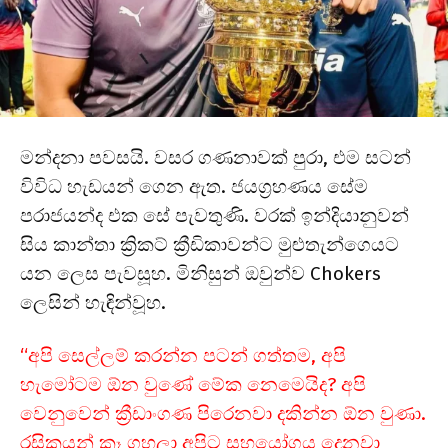
මන්දනා පවසයි. වසර ගණනාවක් පුරා, එම සටන්
විවිධ හැඩයන් ගෙන ඇත. ජයග්‍රහණය සේම
පරාජයන්ද එක සේ පැවතුණි. වරක් ඉන්දියානුවන්
සිය කාන්තා ක්‍රිකට් ක්‍රීඩිකාවන්ට මුළුතැන්ගෙයට
යන ලෙස පැවසූහ. මිනිසුන් ඔවුන්ව Chokers
ලෙසින් හැඳින්වූහ.
“අපි සෙල්ලම් කරන්න පටන් ගත්තම, අපි
හැමෝටම ඕන වුණේ මේක නෙමෙයිද? අපි
වෙනුවෙන් ක්‍රීඩාංගණ පිරෙනවා දකින්න ඕන වුණා.
රසිකයන් කෑ ගහලා අපිට සහයෝගය දෙනවා