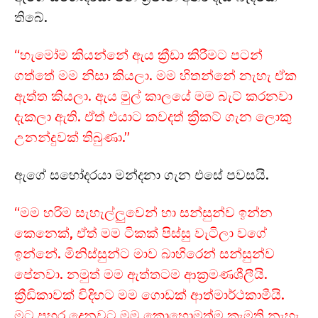
තිබේ.
“හැමෝම කියන්නේ ඇය ක්‍රීඩා කිරීමට පටන්
ගත්තේ මම නිසා කියලා. මම හිතන්නේ නැහැ ඒක
ඇත්ත කියලා. ඇය මුල් කාලයේ මම බැට් කරනවා
දැකලා ඇති. ඒත් එයාට කවදත් ක්‍රිකට් ගැන ලොකු
උනන්දුවක් තිබුණා.”
ඇගේ සහෝදරයා මන්දනා ගැන එසේ පවසයි.
“මම හරිම සැහැල්ලුවෙන් හා සන්සුන්ව ඉන්න
කෙනෙක්, ඒත් මම ටිකක් පිස්සු වැටිලා වගේ
ඉන්නේ. මිනිස්සුන්ට මාව බාහිරෙන් සන්සුන්ව
පේනවා. නමුත් මම ඇත්තටම ආක්‍රමණශීලීයි.
ක්‍රීඩිකාවක් විදිහට මම ගොඩක් ආත්මාර්ථකාමීයි.
මට පහර දෙනවට මම කොහොමත්ම කැමති නැහැ.