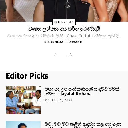
INTERVIEWS
වෘෂභ ලග්නෙ අය හරිම මුරණ්ඩුයි
වෘෂභ ලග්නෙ අය හරිම මුරණ්ඩුයි - Chase Infiniti විසිහය හැවිරිදි...
POORNIMA SEWWANDI
Editor Picks
මහා ගඳ උප සංස්කෘතියක් හැදිච්චි රටක්
මේක – Jayalal Rohana
MARCH 25, 2023
මට, මම මීට කලින් ආදරය කළ අය ගැන