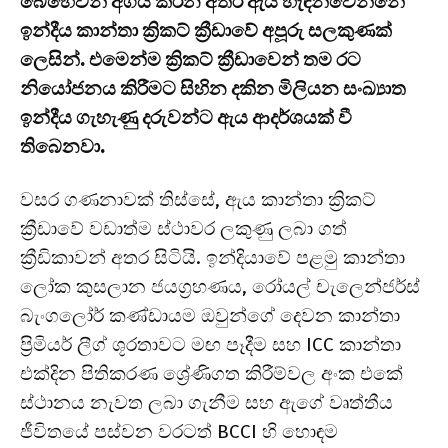
බෙහෙවින් අගය කරන අතර ඇය හැඳින්වෙන්නේ
ඉන්දීය කාන්තා ක්‍රිකට් ක්‍රීඩාවේ අපූරු සලකුණක්
ලෙසින්. එමෙන්ම ක්‍රිකට් ක්‍රීඩාවෙන් තම රට
නියෝජනය කිරීමට සිහින දකින මිලියන සංඛ්‍යාත
ඉන්දීය ගැහැණු දරුවන්ට ඇය ආදර්ශයක් වී
තිබෙනවා.
වසර ගණනාවක් තිස්සේ, ඇය කාන්තා ක්‍රිකට්
ක්‍රීඩාවේ වඩාත්ම ස්ථාවර ලකුණු ලබා ගත්
ක්‍රීඩිකාවන් අතර සිටියි. ඉන්දියාවේ පළමු කාන්තා
ලෝක කුසලාන ජයග්‍රහණය, රෝයල් චැලෙන්ජර්ස්
බැංගලෝර් කණ්ඩායම ඔවුන්ගේ දෙවන කාන්තා
ප්‍රිමියර් ලීග් ශූරතාවට මඟ පෑදීම සහ ICC කාන්තා
එක්දින පිතිකරණ ශ්‍රේණිගත කිරීම්වල අංක එකේ
ස්ථානය නැවත ලබා ගැනීම සහ ඇගේ වෘත්තීය
ජීවිතයේ පස්වන වරටත් BCCI හි හොඳම