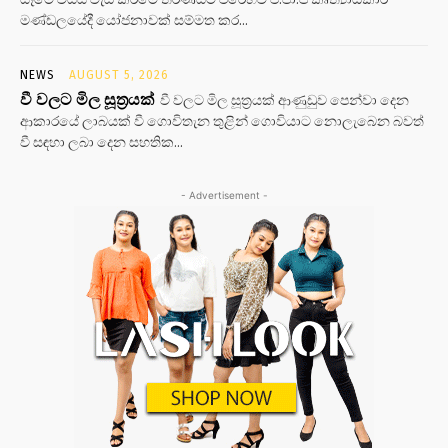
මණ්ඩලයේදී යෝජනාවක් සම්මත කර...
NEWS
AUGUST 5, 2026
වී වලට මිල සූත්‍රයක්
වී වලට මිල සූත්‍රයක් ආණුඩුව පෙන්වා දෙන
ආකාරයේ ලාබයක් වී ගොවිතැන තුළින් ගොවියාට නොලැබෙන බවත්
වී සඳහා ලබා දෙන සහතික...
- Advertisement -