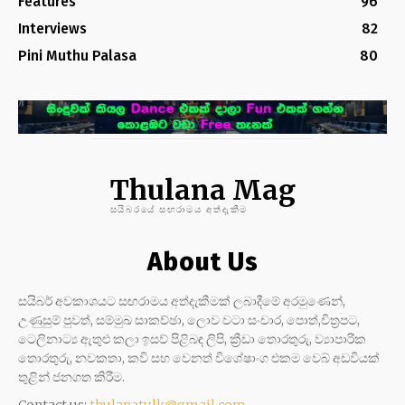
Features
96
Interviews
82
Pini Muthu Palasa
80
Thulana Mag
සයිබරයේ සඟරාමය අත්දැකීම
About Us
සයිබර් අවකාශයට සඟරාමය අත්දැකීමක් ලබාදීමේ අරමුණෙන්,
උණුසුම් පුවත්, සම්මුඛ සාකච්ඡා, ලොව වටා සංචාර, පොත්,චිත්‍රපට,
ටෙලිනාට්‍ය ඇතුළු කලා ඉසව් පිළිබඳ ලිපි, ක්‍රීඩා තොරතුරු, ව්‍යාපාරික
තොරතුරු, නවකතා, කවි සහ වෙනත් විශේෂාංග එකම වෙබ් අඩවියක්
තුළින් ජනගත කිරීම.