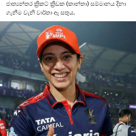
ජාත්‍යන්තර ක්‍රිකට් ක්‍රීඩක (කාන්තා) සම්මානය දිනා
ගැනීම වැනි වාර්තා ඈ සතුය.