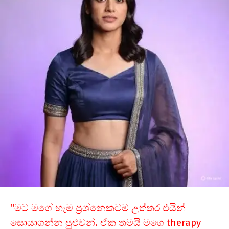
“මට මගේ හැම ප්‍රශ්නෙකටම උත්තර එයින්
සොයාගන්න පුළුවන්. ඒක තමයි මගෙ therapy