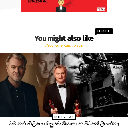
RELATED
You might also like
Recommended to you
INTERVIEWS
මම නළු නිළියො ඔලුවෙ තියාගෙන පිටපත් ලියන්නෑ