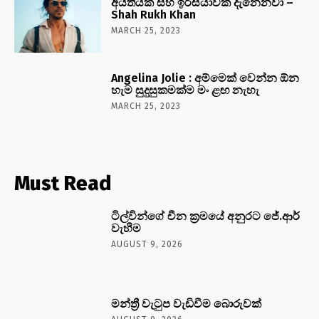
අයිතියක් සහ ඉරිසියාවක් දැනෙනවා –
Shah Rukh Khan
MARCH 25, 2023
Angelina Jolie : අම්මෙක් වෙන්න ඕන
හැම සුදුසුකමක්ම මං ළඟ නැහැ
MARCH 25, 2023
Must Read
ටිල්වින්ගේ චීන ක්‍රමයේ අනුරට ජේ.ආර්
වැහීම
AUGUST 9, 2026
මන්ත්‍රී වැටුප වැඩිවීම බොරුවක්