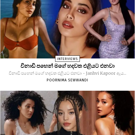
INTERVIEWS
විනාඩි පහෙන් මගේ හදවත එළියට එනවා
විනාඩි පහෙන් මගේ හදවත එළියට එනවා - Janhvi Kapoor ඇය...
POORNIMA SEWWANDI