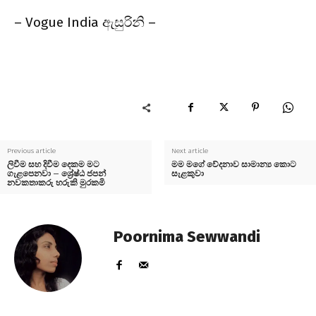
–
Vogue India
ඇසුරිනි –
Previous article
Next article
ලිවීම සහ දිවීම දෙකම මට
මම මගේ වේදනාව සාමාන්‍ය කොට
ගැළපෙනවා – ශ්‍රේෂ්ඨ ජපන්
සැළකුවා
නවකතාකරු හරුකි මුරකමි
Poornima Sewwandi