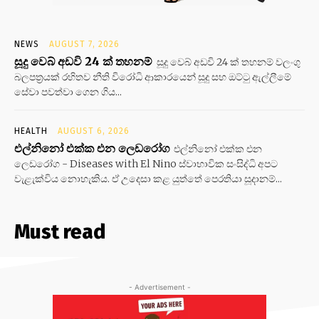
NEWS
AUGUST 7, 2026
සූදු වෙබ් අඩවි 24 ක් තහනම්
සූදු වෙබ් අඩවි 24 ක් තහනම් වලංගු
බලපත්‍රයක් රහිතව නීති විරෝධි ආකාරයෙන් සූදු සහ ඔට්ටු ඇල්ලීමේ
සේවා පවත්වා ගෙන ගිය...
HEALTH
AUGUST 6, 2026
එල්නිනෝ එක්ක එන ලෙඩරෝග
එල්නිනෝ එක්ක එන
ලෙඩරෝග - Diseases with El Nino ස්වාභාවික සංසිද්ධි අපට
වැළැක්විය නොහැකිය. ඒ උදෙසා කළ යුත්තේ පෙරතියා සූදානම්...
Must read
- Advertisement -