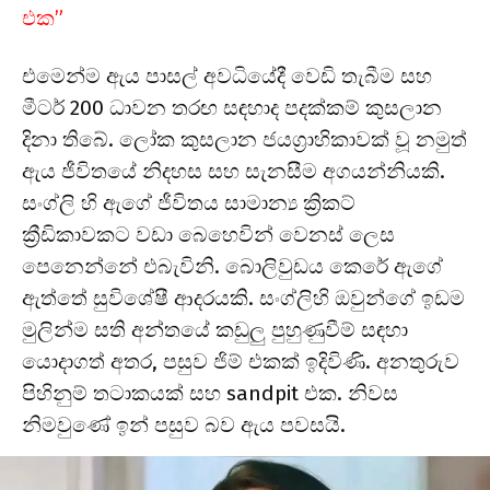
එක”
එමෙන්ම ඇය පාසල් අවධියේදී වෙඩි තැබීම සහ
මීටර් 200 ධාවන තරඟ සඳහාද පදක්කම් කුසලාන
දිනා තිබේ. ලෝක කුසලාන ජයග්‍රාහිකාවක් වූ නමුත්
ඇය ජීවිතයේ නිදහස සහ සැනසීම අගයන්නියකි.
සංග්ලි හි ඇගේ ජීවිතය සාමාන්‍ය ක්‍රිකට්
ක්‍රීඩිකාවකට වඩා බෙහෙවින් වෙනස් ලෙස
පෙනෙන්නේ එබැවිනි. බොලිවුඩය කෙරේ ඇගේ
ඇත්තේ සුවිශේෂී ආදරයකි. සංග්ලිහි ඔවුන්ගේ ඉඩම
මුලින්ම සති අන්තයේ කඩුලු පුහුණුවීම් සඳහා
යොදාගත් අතර, පසුව ජිම් එකක් ඉදිවිණි. අනතුරුව
පිහිනුම් තටාකයක් සහ sandpit එක. නිවස
නිමවුණේ ඉන් පසුව බව ඇය පවසයි.