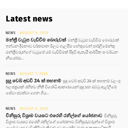
Latest news
NEWS
AUGUST 9, 2026
මන්ත්‍රී වැටුප වැඩිවීම බොරුවක්
මන්ත්‍රී වැටුප වැඩිවීම බොරුවක්
ඉන්ධන දීමනාව වර්තමාන මිලට ගැලපීම හේතුවෙන් පාර්ලිමේන්තු
මන්ත්‍රීවරුන්ගේ වැටුපේ යම් වැඩිවීමක් සිදුවී ඇතැයි ආර්ථික සංවර්ධන
නියෝජ්‍ය...
NEWS
AUGUST 7, 2026
සූදු වෙබ් අඩවි 24 ක් තහනම්
සූදු වෙබ් අඩවි 24 ක් තහනම් වලංගු
බලපත්‍රයක් රහිතව නීති විරෝධි ආකාරයෙන් සූදු සහ ඔට්ටු ඇල්ලීමේ
සේවා පවත්වා ගෙන ගිය...
NEWS
AUGUST 6, 2026
විනිසුරු විශ්‍රාම වයසට එරෙහි රනිල්ගේ යෝජනාව
විනිසුරු
විශ්‍රාම වයසට එරෙහි රනිල්ගේ යෝජනාව විනිසුරුවරුන්ගේ විශ්‍රාම
යෑමේ වයස වැඩි කිරීමේ තීරණයට එරෙහිව එ.ජා.ප කෘත්‍යාධිකාරී