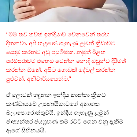
“මම තව තවත් ඉන්දියාව වෙනුවෙන් තරඟ
දිනනවා. අපි හැදුණෙ ගැහැණු ළමුන් ක්‍රීඩාවට
යොමු කරනව අඩු පසුබිමක. නමුත් ඊළඟ
පරම්පරාවට එහෙම වෙන්න නොදී ඔවුන්ව දිරිමත්
කරන්න ඕනේ. අපිට ගොඩක් දේවල් කරන්න
පුළුවන්. අනිවාර්යයෙන්ම.”
ඒ ලොවක් හඳුනන ඉන්දීය කාන්තා ක්‍රිකට්
කණ්ඩායමේ උපනායිකාවගේ අනාගත
බලාපොරොත්තුවයි. ඉන්දීය ගැහැණු ළමුන්
ජාත්‍යන්තර ජයග්‍රහණ තම රටට ගෙන එනු දැකීම
ඇගේ සිහිනයයි.