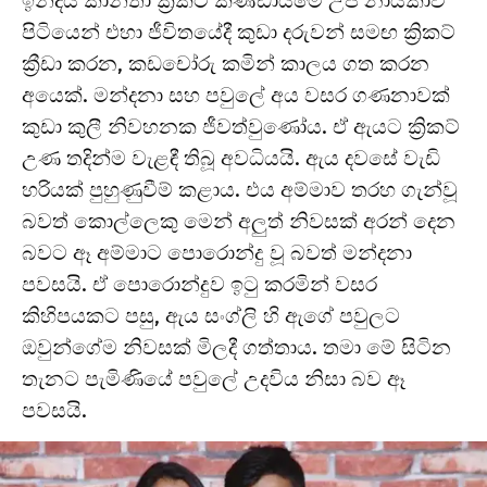
ඉන්දීය කාන්තා ක්‍රිකට් කණ්ඩායමේ උප නායිකාව
පිටියෙන් එහා ජීවිතයේදී කුඩා දරුවන් සමඟ ක්‍රිකට්
ක්‍රීඩා කරන, කඩචෝරු කමින් කාලය ගත කරන
අයෙක්. මන්දනා සහ පවුලේ අය වසර ගණනාවක්
කුඩා කුලී නිවහනක ජීවත්වුණෝය. ඒ ඇයට ක්‍රිකට්
උණ තදින්ම වැළඳී තිබූ අවධියයි. ඇය දවසේ වැඩි
හරියක් පුහුණුවීම් කළාය. එය අම්මාව තරහ ගැන්වූ
බවත් කොල්ලෙකු මෙන් අලුත් නිවසක් අරන් දෙන
බවට ඈ අම්මාට පොරොන්දු වූ බවත් මන්දනා
පවසයි. ඒ පොරොන්දුව ඉටු කරමින් වසර
කිහිපයකට පසු, ඇය සංග්ලි හි ඇගේ පවුලට
ඔවුන්ගේම නිවසක් මිලදී ගත්තාය. තමා මේ සිටින
තැනට පැමිණියේ පවුලේ උදවිය නිසා බව ඈ
පවසයි.