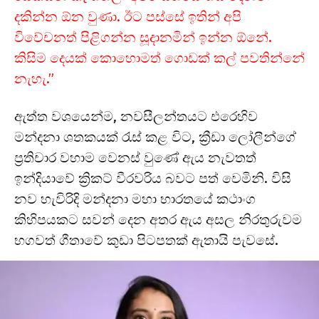
දකින්න ඕන වුණා. ඊට පස්සේ ඉතින් අපි
විවේචනත් පිළිගන්න සූදානමින් ඉන්න ඕනේ.
කිසිම දෙයක් කොහොමත් ගොඩක් කල් පවතින්නේ
නැහැ.”
ඇත්ත වශයෙන්ම, නවසීලන්තයට එරෙහිව
මන්දනා ශතකයක් රැස් කළ විට, ක්‍රීඩා ලෝලීන්ගේ
ප්‍රතිචාර වහාම වෙනස් වුණේ ඇය නැවතත්
ඉන්දියාවේ ක්‍රිකට් වීරවරිය බවට පත් වෙමිනි. විසි
නව හැවිරිදි මන්දනා මහා භාරතයේ කථාංග
කිහිපයකට සවන් දෙන අතර ඇය අසල නිරතුරුවම
භගවත් ගීතාවේ කුඩා පිටපතක් ඇතායි පැවසේ.