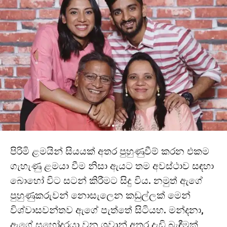
පිරිමි ළමයින් සියයක් අතර පුහුණුවීම් කරන එකම
ගැහැණු ළමයා වීම නිසා ඇයට තම අවස්ථාව සඳහා
බොහෝ විට සටන් කිරීමට සිදු විය. නමුත් ඇගේ
පුහුණුකරුවන් නොසැලෙන කඩුල්ලක් මෙන්
විශ්වාසවන්තව ඇගේ පැත්තේ සිටියහ. මන්දනා,
ඇගේ සහෝදරයා වන ශ්‍රවාන් අතර දැඩි බැඳීමක්