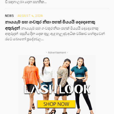
වී සඳහා ලබා දෙන සහතික...
NEWS
AUGUST 4, 2026
නායයෑම් සහ ගංවතුර නිසා පහක් මියයයි දෙදෙනෙකු
අතුරුදන්
නායයෑම් සහ ගංවතුර නිසා පහක් මියයයි දෙදෙනෙකු
අතුරුදන් පසුගිය දින දෙක තුළ ඇද හැලුණු අධික වර්ෂාව හේතුවෙන්
රටේ බොහෝ ප්‍රදේශවල...
- Advertisement -