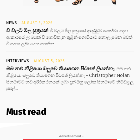
NEWS
AUGUST 5, 2026
වී වලට මිල සූත්‍රයක්
වී වලට මිල සූත්‍රයක් ආණුඩුව පෙන්වා දෙන
ආකාරයේ ලාබයක් වී ගොවිතැන තුළින් ගොවියාට නොලැබෙන බවත්
වී සඳහා ලබා දෙන සහතික...
INTERVIEWS
AUGUST 5, 2026
මම නළු නිළියො ඔලුවෙ තියාගෙන පිටපත් ලියන්නෑ
මම නළු
නිළියො ඔලුවෙ තියාගෙන පිටපත් ලියන්නෑ - Christopher Nolan
සිනමාවට නව අර්ථකථනයක් ලබා දුන් ඔහු ලෝක සිනමාවේ නිම්වළලු
පුළුල්...
Must read
- Advertisement -