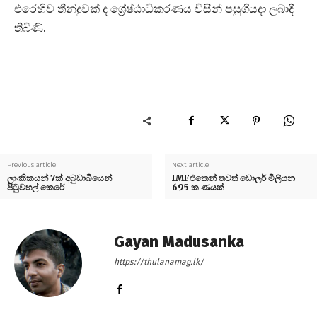
එරෙහිව තීන්දුවක් ද ශ්‍රේෂ්ඨාධිකරණය විසින් පසුගියදා ලබාදී
තිබිණි.
Previous article
Next article
ලාංකිකයන් 7ක් අබුඩාබියෙන්
IMFඑකෙන් තවත් ඩොලර් මිලියන
පිටුවහල් කෙරේ
695 ක ණයක්
Gayan Madusanka
https://thulanamag.lk/