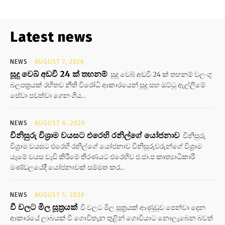
Latest news
NEWS
AUGUST 7, 2026
සූදු වෙබ් අඩවි 24 ක් තහනම්
සූදු වෙබ් අඩවි 24 ක් තහනම් වලංගු
බලපත්‍රයක් රහිතව නීති විරෝධි ආකාරයෙන් සූදු සහ ඔට්ටු ඇල්ලීමේ
සේවා පවත්වා ගෙන ගිය...
NEWS
AUGUST 6, 2026
විනිසුරු විශ්‍රාම වයසට එරෙහි රනිල්ගේ යෝජනාව
විනිසුරු
විශ්‍රාම වයසට එරෙහි රනිල්ගේ යෝජනාව විනිසුරුවරුන්ගේ විශ්‍රාම
යෑමේ වයස වැඩි කිරීමේ තීරණයට එරෙහිව එ.ජා.ප කෘත්‍යාධිකාරී
මණ්ඩලයේදී යෝජනාවක් සම්මත කර...
NEWS
AUGUST 5, 2026
වී වලට මිල සූත්‍රයක්
වී වලට මිල සූත්‍රයක් ආණුඩුව පෙන්වා දෙන
ආකාරයේ ලාබයක් වී ගොවිතැන තුළින් ගොවියාට නොලැබෙන බවත්