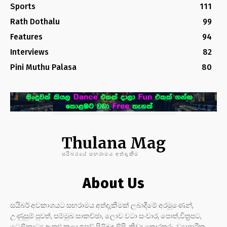
Sports
111
Rath Dothalu
99
Features
94
Interviews
82
Pini Muthu Palasa
80
Thulana Mag
සයිබරයේ සඟරාමය අත්දැකීම
About Us
සයිබර් අවකාශයට සඟරාමය අත්දැකීමක් ලබාදීමේ අරමුණෙන්,
උණුසුම් පුවත්, සම්මුඛ සාකච්ඡා, ලොව වටා සංචාර, පොත්,චිත්‍රපට,
ටෙලිනාට්‍ය ඇතුළු කලා ඉසව් පිළිබඳ ලිපි, ක්‍රීඩා තොරතුරු, ව්‍යාපාරික