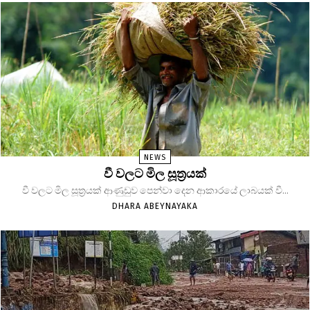
NEWS
වී වලට මිල සූත්‍රයක්
වී වලට මිල සූත්‍රයක් ආණුඩුව පෙන්වා දෙන ආකාරයේ ලාබයක් වී...
DHARA ABEYNAYAKA