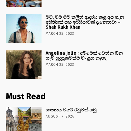
මට, මම මීට කලින් ආදරය කළ අය ගැන
අයිතියක් සහ ඉරිසියාවක් දැනෙනවා –
Shah Rukh Khan
MARCH 25, 2023
Angelina Jolie : අම්මෙක් වෙන්න ඕන
හැම සුදුසුකමක්ම මං ළඟ නැහැ
MARCH 25, 2023
Must Read
යාපනය වටේ රවුමක් යමු
AUGUST 7, 2026