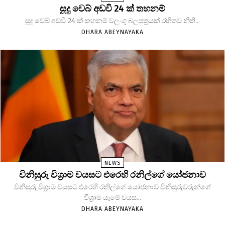
සූදු වෙබ් අඩවි 24 ක් තහනම්
සූදු වෙබ් අඩවි 24 ක් තහනම් වලංගු බලපත්‍රයක් රහිතව නීති...
DHARA ABEYNAYAKA
NEWS
විනිසුරු විශ්‍රාම වයසට එරෙහි රනිල්ගේ යෝජනාව
විනිසුරු විශ්‍රාම වයසට එරෙහි රනිල්ගේ යෝජනාව විනිසුරුවරුන්ගේ
විශ්‍රාම යෑමේ වයස...
DHARA ABEYNAYAKA