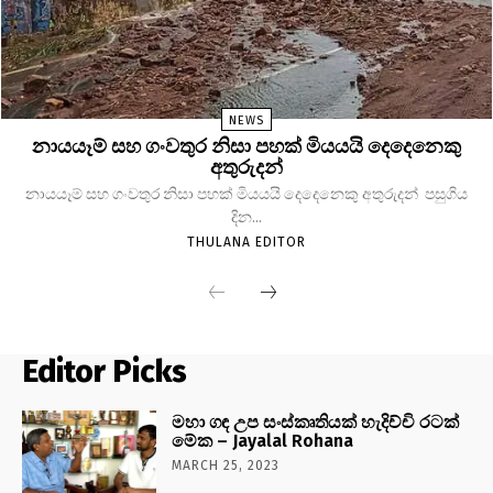
NEWS
නායයෑම් සහ ගංවතුර නිසා පහක් මියයයි දෙදෙනෙකු
අතුරුදන්
නායයෑම් සහ ගංවතුර නිසා පහක් මියයයි දෙදෙනෙකු අතුරුදන් පසුගිය
දින...
THULANA EDITOR
Editor Picks
මහා ගඳ උප සංස්කෘතියක් හැදිච්චි රටක්
මේක – Jayalal Rohana
MARCH 25, 2023