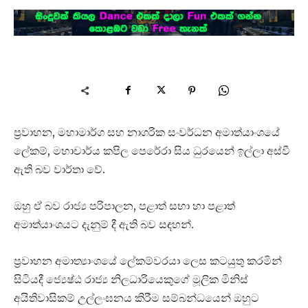
ප්‍රවාහන, මහාමාර්ග සහ නාගරික සංවර්ධන අමාත්යාංශයේ
ලේකම්, මහාචාර්ය කපිල පෙරේරා සිය ධුරයෙන් ඉල්ලා අස්වී
ඇති බව වාර්තා වේ.
ඔහු ඒ බව රාජ්‍ය පරිපාලන, පළාත් සභා හා පළාත්
අමාත්යාංශයට දැනුම් දී ඇති බව සඳහන්.
ප්‍රවාහන අමාත්‍යාංශයේ ලේකම්වරයා ලෙස කටයුතු කරමින්
සිටියදී ජ්‍යෙෂ්ඨ රාජ්‍ය නිලධාරියෙකුගේ මූලික මිනිස්
අයිතිවාසිකම් උල්ලංඝනය කිරීම සම්බන්ධයෙන් ඔහුට