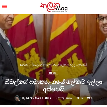
News
බිමල්ගේ අමාත්‍යාංශයේ ලේකම් ඉල්ලා අස්වෙයි
NEWS
බිමල්ගේ අමාත්‍යාංශයේ ලේකම් ඉල්ලා
අස්වෙයි
-
By
GAYAN MADUSANKA
14
MAY 29, 2026
0