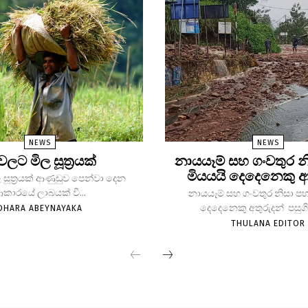
NEWS
NEWS
 වලට මිල සූත්‍රයක්
නායයෑම් සහ ගංවතුර න
මියයයි දෙදෙනෙකු අ
 සූත්‍රයක් ආණුඩුව පෙන්වා දෙන
කාරයේ ලාබයක් වී...
නායයෑම් සහ ගංවතුර නිසා පහ
දෙදෙනෙකු අතුරුදන් පසුගිය
DHARA ABEYNAYAKA
THULANA EDITOR