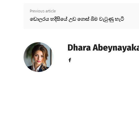
Previous article
ඩොලරය හදිසියේ උඩ ගොස් බිම වැටුණු හැටි
Dhara Abeynayak