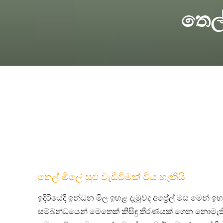
තෙල්
තෙල් මිලේ සුළු වැඩිවීමක් විය හැකියි
ඉදිරියේදී ඉන්ධන මිල ඉහළ දැමුවද අප්‍රේල් මස මෙන් 
සම්බන්ධයෙන් මෙතෙක් කිසිඳු තීරණයක් ගෙන නොමැති