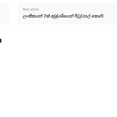
Next article
ලාංකිකයන් 7ක් අබුඩාබියෙන් පිටුවහල් කෙරේ
a