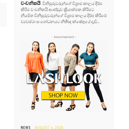
වංචනිකයි
විනිසුරුවරුන්ගේ විශ්‍රාම කාලය දිර්ඝ
කිරිම වංචනිකයි ආණ්ඩුව ක්‍රියාත්මක කිරිමට
නියමිත විනිසුරුවරුන්ගේ විශ්‍රාම කාලය දිර්ඝ කිරිමේ
ව්‍යවස්ථා සංශෝධනයට නිතීඥ ක්ෂේතුයේ දැඩි...
- Advertisement -
NEWS
AUGUST 4, 2026