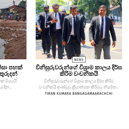
NEWS
ිසා පහක්
විනිසුරුවරුන්ගේ විශ්‍රාම කාලය දිර්ඝ
තුරුදන්
කිරිම වංචනිකයි
ක් මියයයි
විනිසුරුවරුන්ගේ විශ්‍රාම කාලය දිර්ඝ කිරිම
 දින...
වංචනිකයි ආණ්ඩුව ක්‍රියාත්මක කිරිමට නියමිත...
TIRAN KUMARA BANGAGAMAARACHCHI