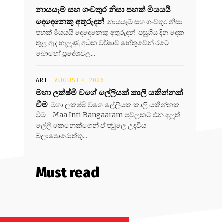
නායයෑම් සහ ගංවතුර නිසා පහක් මියයයි
දෙදෙනෙකු අතුරුදන්
නායයෑම් සහ ගංවතුර නිසා
පහක් මියයයි දෙදෙනෙකු අතුරුදන් පසුගිය දින දෙක
තුළ ඇද හැලුණු අධික වර්ෂාව හේතුවෙන් රටේ
බොහෝ ප්‍රදේශවල...
ART
AUGUST 4, 2026
මහා ලක්ෂ්මි වගේ ලේලියක් කාලි යකින්නක්
වීම
මහා ලක්ෂ්මි වගේ ලේලියක් කාලි යකින්නක්
වීම - Maa Inti Bangaaram පවුලකට එන අලුත්
ලේලි කෙනෙක්ගෙන් ඒ පවුලෙ උදවිය
බලාපොරොත්තු...
Must read