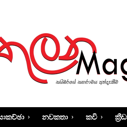
සාකච්ඡා
නවකතා
කවි
ක්‍රීඩ