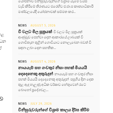
යෝජනාව විනිසුරුවරුන්ගේ විශ්‍රාම යෑමේ වයස
වැඩි කිරීමේ තීරණයට එරෙහිව එ.ජා.ප කෘත්‍යාධිකාරී
මණ්ඩලයේදී යෝජනාවක් සම්මත කර...
NEWS
AUGUST 5, 2026
වී වලට මිල සූත්‍රයක්
වී වලට මිල සූත්‍රයක්
හළ
ආණුඩුව පෙන්වා දෙන ආකාරයේ ලාබයක් වී
න්ධන
ගොවිතැන තුළින් ගොවියාට නොලැබෙන බවත් වී
ඒ
සඳහා ලබා දෙන සහතික...
NEWS
AUGUST 4, 2026
නායයෑම් සහ ගංවතුර නිසා පහක් මියයයි
දෙදෙනෙකු අතුරුදන්
නායයෑම් සහ ගංවතුර නිසා
පහක් මියයයි දෙදෙනෙකු අතුරුදන් පසුගිය දින දෙක
තුළ ඇද හැලුණු අධික වර්ෂාව හේතුවෙන් රටේ
බොහෝ ප්‍රදේශවල...
NEWS
JULY 29, 2026
විනිසුරුවරුන්ගේ විශ්‍රාම කාලය දිර්ඝ කිරිම