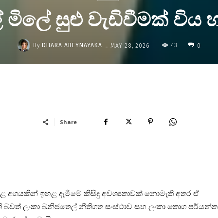
 මිලේ සුළු වැඩිවීමක් විය හ
-
By
DHARA ABEYNAYAKA
43
MAY 28, 2026
0
Share
ඉහළ අගයකින් ඉහළ දැමීමේ කිසිදු අවශ්‍යතාවක් නොමැති අතර ඒ
 බවත් ලංකා ඛනිජතෙල් නීතිගත සංස්ථාව සහ ලංකා තොග පර්යන්ත