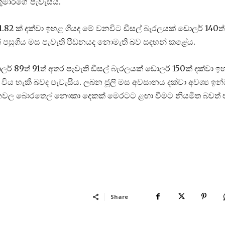
ුමාරගේ පැවැසීය.
91.82 ක් දක්වා ඉහළ ගියද මේ වනවිට ඩීසල් බැරලයක් ඩොලර් 140ත්
න් පසුගිය මස පැවැති පීඩනයද නොමැති බව සඳහන් කළේය.
් 89ත් 91ත් අතර පැවැති ඩීසල් බැරලයක් ඩොලර් 150ක් දක්වා ඉ
ු විය හැකි බවද පැවැසීය. ලබන ජූලි මස අවසානය දක්වා අවශ්‍ය ඉ
ිනවල බොරතෙල් නෞකා දෙකක් මෙරටට ළඟා වීමට නියමිත බවත් 
Share