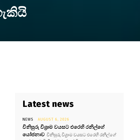
ැකියි
Latest news
NEWS
AUGUST 6, 2026
විනිසුරු විශ්‍රාම වයසට එරෙහි රනිල්ගේ
යෝජනාව
විනිසුරු විශ්‍රාම වයසට එරෙහි රනිල්ගේ