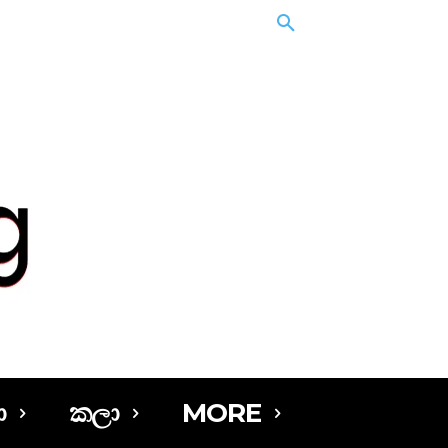
ා
කලා
MORE