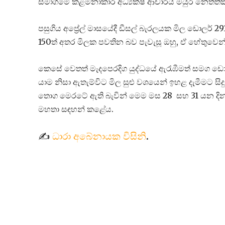
සමාගමේ කළමනාකාර අධ්‍යක්ෂ ආචාර්ය මයුර නෙත්තික
පසුගිය අප්‍රේල් මාසයේදී ඩීසල් බැරලයක මිල ඩොලර් 2
150ත් අතර මිලක පවතින බව පැවැසූ ඔහු, ඒ හේතුවෙ
කෙසේ වෙතත් මැදපෙරදිග යුද්ධයේ ඇරැඹීමත් සමග ඩොලර
යාම නිසා ඇතැම්විට මිල සුළු වශයෙන් ඉහළ දැමීමට සිද
තොග මෙරටේ ඇති බැවින් මෙම මස 28 සහ 31 යන ද
මහතා සඳහන් කළේය.
✍️
ධාරා අබේනායක විසිනි
.