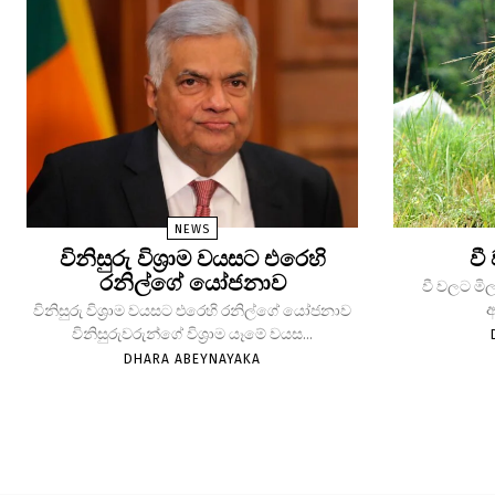
NEWS
විනිසුරු විශ්‍රාම වයසට එරෙහි
වී
රනිල්ගේ යෝජනාව
වී වලට මිල
ආ
විනිසුරු විශ්‍රාම වයසට එරෙහි රනිල්ගේ යෝජනාව
විනිසුරුවරුන්ගේ විශ්‍රාම යෑමේ වයස...
DHARA ABEYNAYAKA