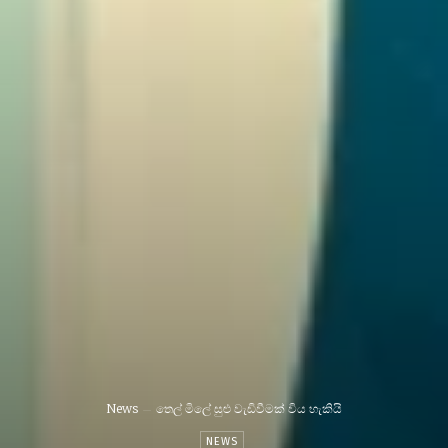
News
තෙල් මිලේ සුළු වැඩිවීමක් විය හැකියි
NEWS