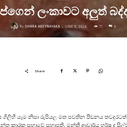
රම්ප්ගෙන් ලංකාවට අලුත් බද්
-
By
DHARA ABEYNAYAKA
71
JUNE 8, 2026
0
Share
ිලිහී යෑම නිසා රුපියල මත පවතින පීඩනය තවදුරටත්
න්තු කාරක සභාවේ සභාපති, මන්ත්‍රී ආචාර්ය හර්ෂ ද සිල්