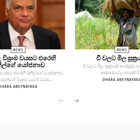
NEWS
NEWS
ු විශ්‍රාම වයසට එරෙහි
වී වලට මිල සූත්‍ර
ිල්ගේ යෝජනාව
වී වලට මිල සූත්‍රයක් ආණුඩුව
ආකාරයේ ලාබයක් වී.
්‍රාම වයසට එරෙහි රනිල්ගේ යෝජනාව
වරුන්ගේ විශ්‍රාම යෑමේ වයස...
DHARA ABEYNAYAK
DHARA ABEYNAYAKA