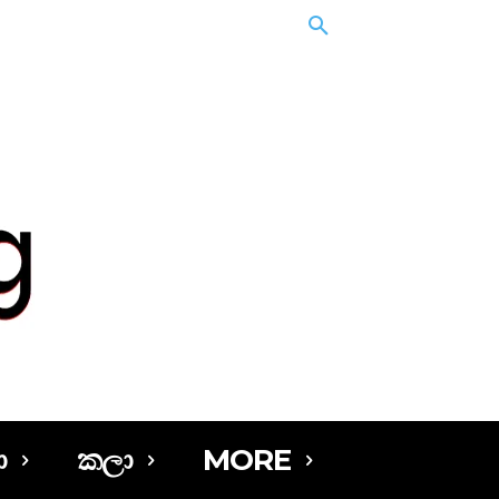
ා
කලා
MORE