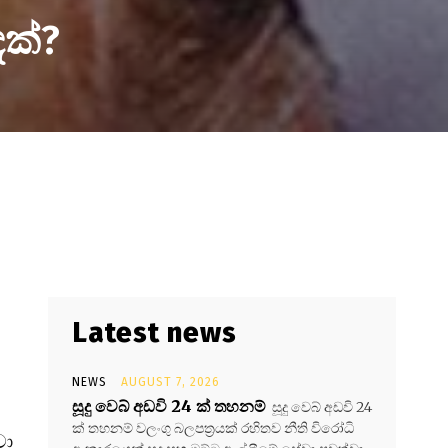
දක්?
Latest news
NEWS
AUGUST 7, 2026
සූදු වෙබ් අඩවි 24 ක් තහනම්
සූදු වෙබ් අඩවි 24
ක් තහනම් වලංගු බලපත්‍රයක් රහිතව නීති විරෝධි
වා