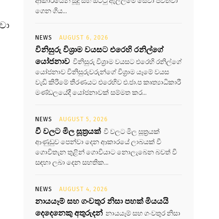
ආකාරයෙන් සූදු සහ ඔට්ටු ඇල්ලීමේ සේවා පවත්වා
ට
ගෙන ගිය...
්වා
NEWS
AUGUST 6, 2026
විනිසුරු විශ්‍රාම වයසට එරෙහි රනිල්ගේ
යෝජනාව
විනිසුරු විශ්‍රාම වයසට එරෙහි රනිල්ගේ
යෝජනාව විනිසුරුවරුන්ගේ විශ්‍රාම යෑමේ වයස
වැඩි කිරීමේ තීරණයට එරෙහිව එ.ජා.ප කෘත්‍යාධිකාරී
මණ්ඩලයේදී යෝජනාවක් සම්මත කර...
NEWS
AUGUST 5, 2026
වී වලට මිල සූත්‍රයක්
වී වලට මිල සූත්‍රයක්
ආණුඩුව පෙන්වා දෙන ආකාරයේ ලාබයක් වී
ගොවිතැන තුළින් ගොවියාට නොලැබෙන බවත් වී
සඳහා ලබා දෙන සහතික...
NEWS
AUGUST 4, 2026
නායයෑම් සහ ගංවතුර නිසා පහක් මියයයි
දෙදෙනෙකු අතුරුදන්
නායයෑම් සහ ගංවතුර නිසා