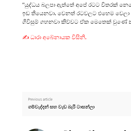
“යුද්ධය බලපා ඇත්තේ අපේ රටට විතරක් නෙවෙයි
ඉඩ තියෙනවා. වෙනත් රටවලට එහෙම වෙලා නැත
ගිවිසුම් ගහනවා කිව්වට ඒක මෙතෙක් වුණේ න
✍️ ධාරා අබේනායක විසිනි.
Previous article
ගම්වැද්දන් සහ වැඩ බැරි ටාසන්ලා