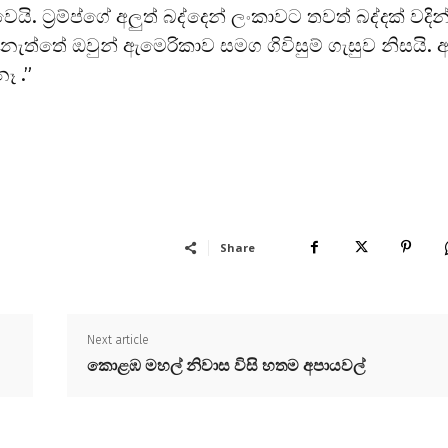
. ට්‍රම්ප්ගේ අලුත් බද්දෙන් ලංකාවට තවත් බද්දක් වදි
්තේ ඔවුන් ඇමෙරිකාව සමග ගිවිසුම් ගැසුව නිසයි. අ
ෑ .”
Share
Next article
කොළඹ මහල් නිවාස විසි හතම අපායවල්