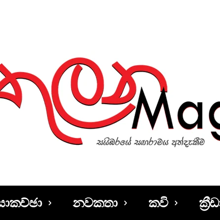
සාකච්ඡා
නවකතා
කවි
ක්‍රීඩ