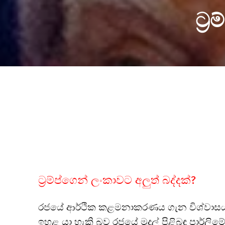
ට්‍
ට්‍රම්ප්ගෙන් ලංකාවට අලුත් බද්දක්?
රජයේ ආර්ථික කළමනාකරණය ගැන විශ්වාසය ග
ඉහළ යා හැකි බව රජයේ මුදල් පිළිබඳ පාර්ලිමේ