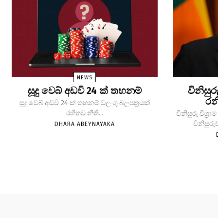
NEWS
සූදු වෙබ් අඩවි 24 ක් තහනම්
විනිසුර
රන
සූදු වෙබ් අඩවි 24 ක් තහනම් වලංගු බලපත්‍රයක්
රහිතව නීති...
විනිසුරු විශ
විනිසුරු
DHARA ABEYNAYAKA