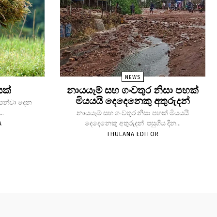
NEWS
යක්
නායයෑම් සහ ගංවතුර නිසා පහක්
මියයයි දෙදෙනෙකු අතුරුදන්
 පෙන්වා දෙන
..
නායයෑම් සහ ගංවතුර නිසා පහක් මියයයි
දෙදෙනෙකු අතුරුදන් පසුගිය දින...
A
THULANA EDITOR