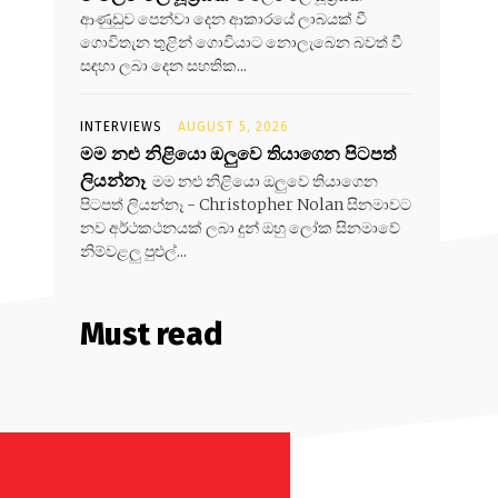
ආණුඩුව පෙන්වා දෙන ආකාරයේ ලාබයක් වී
ගොවිතැන තුළින් ගොවියාට නොලැබෙන බවත් වී
සඳහා ලබා දෙන සහතික...
INTERVIEWS
AUGUST 5, 2026
මම නළු නිළියො ඔලුවෙ තියාගෙන පිටපත්
ලියන්නෑ
මම නළු නිළියො ඔලුවෙ තියාගෙන
පිටපත් ලියන්නෑ - Christopher Nolan සිනමාවට
නව අර්ථකථනයක් ලබා දුන් ඔහු ලෝක සිනමාවේ
නිම්වළලු පුළුල්...
Must read