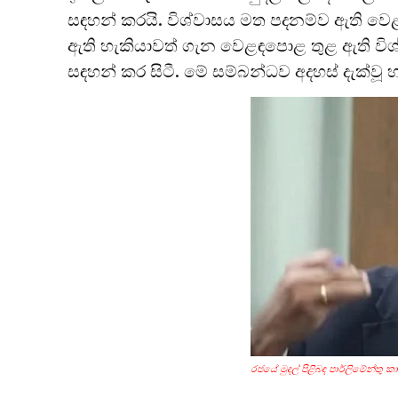
සඳහන් කරයි. විශ්වාසය මත පදනම්ව ඇති වෙ
ඇති හැකියාවත් ගැන වෙළඳපොළ තුළ ඇති විශ්ව
සඳහන් කර සිටී. මේ සම්බන්ධව අදහස් දැක්වූ හ
රජයේ මුදල් පිළිබඳ පාර්ලිමේන්තු 