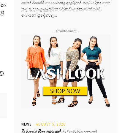
පහක් මියයයි දෙදෙනෙකු අතුරුදන් පසුගිය දින දෙක
න්න
තුළ ඇද හැලුණු අධික වර්ෂාව හේතුවෙන් රටේ
පි
බොහෝ ප්‍රදේශවල...
- Advertisement -
NEWS
AUGUST 5, 2026
වී වලට මිල සූත්‍රයක්
වී වලට මිල සූත්‍රයක්