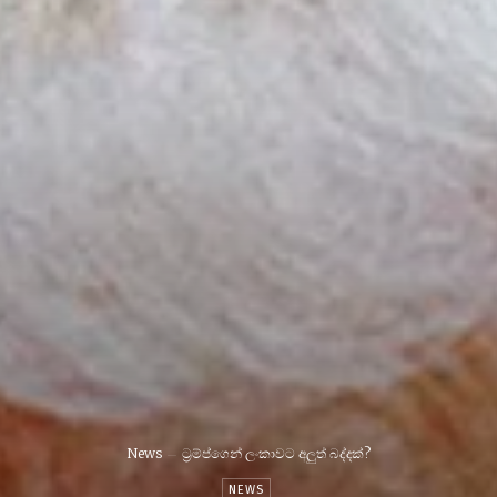
News
ට්‍රම්ප්ගෙන් ලංකාවට අලුත් බද්දක්?
NEWS