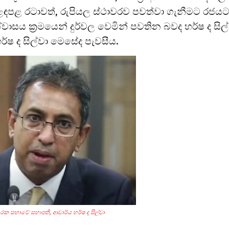
ළඳපළ රටාවත්, රුපියල ස්ථාවරව පවත්වා ගැනීමට රජය
ාසය ක්‍රමයෙන් දුර්වල වෙමින් පවතින බවද හර්ෂ ද සිල
ර්ෂ ද සිල්වා මෙසේද පැවසීය.
කාරක සභාවේ සභාපති, ආචාර්ය හර්ෂ ද සිල්වා