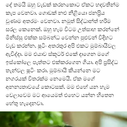
දේ තමයි ඔහු වැඩක් කරනකොට ඒකට හදවතින්ම
කැප වෙනවා. ගොඩක් නළු නිළියො ජනප්‍රිය
වුණාම අතරමං වෙනවා. නමුත් සිද්ධාන්ත් හරිම
සරල කෙනෙක්. ඔහු හැම විටම උත්සාහ කරන්නේ
මිනිස්සු එක්ක සම්බන්ධ වෙන්න පුළුවන් විදිහට
වැඩ කරන්න. ෂූටිං අතරතුර අපි එකට මුම්බායිවල
ඇවිද්දා. මම එයාව ස්කූටර් එකේ දාගෙන මගේ
ඉස්කෝලෙ පැත්තට එක්කරගෙන ගියා. අපි ප්‍රසිද්ධ
තැන්වල ෂූටිං කරා. මුම්බායි කියන්නෙ මට
නගරයක් විතරක්ම නෙමෙයි. ඒක මගේ
අනන්‍යතාවයේ කොටසක්. මම එහේ යන හැම
වෙලාවෙම මට ආයෙමත් එහෙට යන්න හිතෙන
හේතු හැදෙනවා.