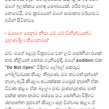
මගේ ඉලක්කය හොඳ සෞඛ්‍යයක්. ශරීර හැඩය
නෙමෙයි. මම ක්‍රමයෙන් මගේ සාමාන්‍ය චර්යාවට
එමින් සිටිනවා.
• ඔයාගෙ පෙනුම නිසා යම් යම් විනිශ්චයන්ට
මුහුණ දීලා තියෙනවද?
ඔව්. මගේ පළමු චිත්‍රපටය වන ලව් සෝනියා එකේ
නළු නිළියන් තෝරා ගැනීමේදී, මගේ audition එක
“Do Not Open” විදිහට ලේබල් කෙරුව
ෆෝල්ඩරයක තියල තිබුණෙ. මම තවමත් දන්නේ
නැහැ ඇයි කියලා. අධ්‍යක්ෂක ටබ්‍රෙස් නූරානි ඒක
විවෘත කළා. ඒක බලලා මාව මුණගැහුණා. මාත්
එක්ක කතා කරාට පස්සෙ මට සෝනියා විදිහට
රඟපාන්න පුළුවන් කියලා ඔහු විශ්වාස කළා. ඒ