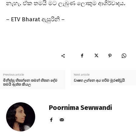
නැහැ. ඒක තමයි මට ලැබුණ ලොකුම ආශිර්වාදය.
–
ETV Bharat
ඇසුරිනි –
Previous article
Next article
මිනිස්සු හිතන්නෙ තමන් හිතන දේම
වෘෂභ ලග්නෙ අය හරිම මුරණ්ඩුයි
තමයි ඇත්ත කියල
Poornima Sewwandi