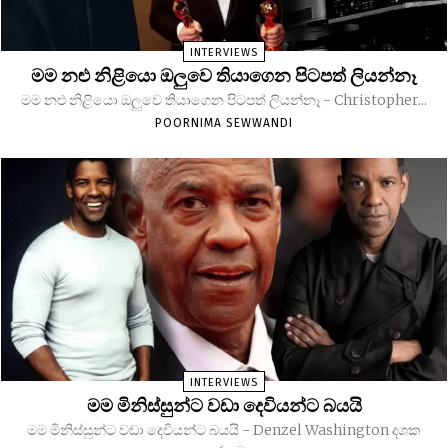
INTERVIEWS
මම නළු නිළියො ඔලුවෙ තියාගෙන පිටපත් ලියන්නෑ
මම නළු නිළියො ඔලුවෙ තියාගෙන පිටපත් ලියන්නෑ - Christopher...
POORNIMA SEWWANDI
INTERVIEWS
මම මිනිස්සුන්ට වඩා දෙවියන්ට බයයි
මම මිනිස්සුන්ට වඩා දෙවියන්ට බයයි - Denzel Washington දශක