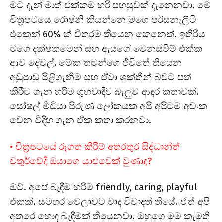
මට දැන් මාත් එක්කම හරි පහසුවක් දැනෙනවා. මේ
චිත්‍රපටයෙ රොෂ්නි කියන්නෙ මගෙ පර්සනැලිටි
එකෙන් 60% ක් විතරම තියෙන කෙනෙක්. ඉතිරිය
මගෙ දක්ෂකමෙන් සහ ඇයගේ වෙනස්වීම් එක්ක
ආව දේවල්. මේක තමන්ගෙ ජීවිතේ තියෙන
අඩුපාඩු පිළිගැනීම සහ ඒවා ශක්තීන් බවට පත්
කිරීම ගැන හරිම ශුභවාදීව බැලුව ආදර කතාවක්.
සෝෂල් මීඩියා පිරුණ ලෝකයක අපි අපිටම අවංක
වෙන විදිහ ගැන ඒක කතා කරනවා.
• චිත්‍රපටයේ රූගත කිරීම් අතරතුර සිද්ධාන්ත්
චතුර්වේදි ඔයාගෙ යාළුවෙක් වුණාද?
ඔව්. අපේ බැඳීම හරිම friendly, caring, playful
එකක්. සමහර වෙලාවට වාද විවාදත් තියේ. ඒත් අපි
අතරෙ හොඳ බැඳීමක් තියෙනවා. ඔහුගෙ මම කැමති