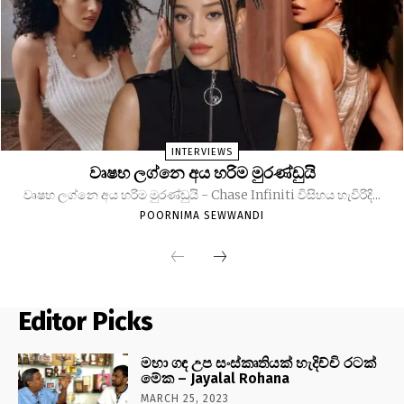
INTERVIEWS
වෘෂභ ලග්නෙ අය හරිම මුරණ්ඩුයි
වෘෂභ ලග්නෙ අය හරිම මුරණ්ඩුයි - Chase Infiniti විසිහය හැවිරිදි...
POORNIMA SEWWANDI
Editor Picks
මහා ගඳ උප සංස්කෘතියක් හැදිච්චි රටක්
මේක – Jayalal Rohana
MARCH 25, 2023