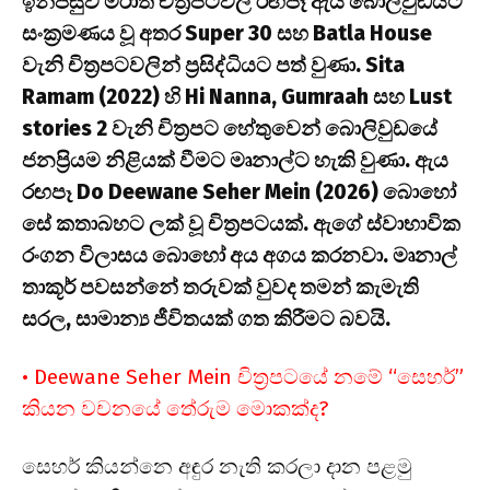
ඉන්පසුව මරාති චිත්‍රපටවල රඟපෑ ඇය බොලිවුඩයට
සංක්‍රමණය වූ අතර Super 30 සහ Batla House
වැනි චිත්‍රපටවලින් ප්‍රසිද්ධියට පත් වුණා. Sita
Ramam (2022) හි Hi Nanna, Gumraah සහ Lust
stories 2 වැනි චිත්‍රපට හේතුවෙන් බොලිවුඩයේ
ජනප්‍රියම නිළියක් වීමට මෘනාල්ට හැකි වුණා. ඇය
රඟපෑ Do Deewane Seher Mein (2026) බොහෝ
සේ කතාබහට ලක් වූ චිත්‍රපටයක්. ඇගේ ස්වාභාවික
රංගන විලාසය බොහෝ අය අගය කරනවා. මෘනාල්
තාකූර් පවසන්නේ තරුවක් වුවද තමන් කැමැති
සරල, සාමාන්‍ය ජීවිතයක් ගත කිරීමට බවයි.
• Deewane Seher Mein චිත්‍රපටයේ නමේ “සෙහර්”
කියන වචනයේ තේරුම මොකක්ද?
සෙහර් කියන්නෙ අඳුර නැති කරලා දාන පළමු