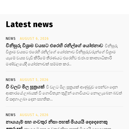
Latest news
NEWS
AUGUST 6, 2026
විනිසුරු විශ්‍රාම වයසට එරෙහි රනිල්ගේ යෝජනාව
විනිසුරු
විශ්‍රාම වයසට එරෙහි රනිල්ගේ යෝජනාව විනිසුරුවරුන්ගේ විශ්‍රාම
යෑමේ වයස වැඩි කිරීමේ තීරණයට එරෙහිව එ.ජා.ප කෘත්‍යාධිකාරී
මණ්ඩලයේදී යෝජනාවක් සම්මත කර...
NEWS
AUGUST 5, 2026
වී වලට මිල සූත්‍රයක්
වී වලට මිල සූත්‍රයක් ආණුඩුව පෙන්වා දෙන
ආකාරයේ ලාබයක් වී ගොවිතැන තුළින් ගොවියාට නොලැබෙන බවත්
වී සඳහා ලබා දෙන සහතික...
NEWS
AUGUST 4, 2026
නායයෑම් සහ ගංවතුර නිසා පහක් මියයයි දෙදෙනෙකු
අතුරුදන්
නායයෑම් සහ ගංවතුර නිසා පහක් මියයයි දෙදෙනෙකු