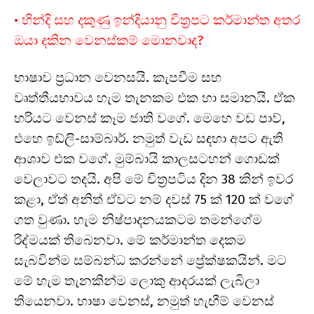
• හින්දි සහ දකුණු ඉන්දියානු චිත්‍රපට කර්මාන්ත අතර
ඔයා දකින වෙනස්කම් මොනවාද?
භාෂාව ප්‍රධාන වෙනසයි. කැපවීම සහ
වෘත්තීයභාවය හැම තැනකම එක හා සමානයි. ඒක
හරියට වෙනස් කෑම ජාති වගේ. මෙහෙ වඩ පාව්,
එහෙ ඉඩ්ලි-සාම්බාර්. නමුත් වැඩ සඳහා අපට ඇති
ආශාව එක වගේ. මුම්බායි කාලසටහන් ගොඩක්
වෙලාවට තදයි. අපි මේ චිත්‍රපටිය දින 38 කින් ඉවර
කළා, ඒත් අනිත් ඒවට නම් දවස් 75 ක් 120 ක් වගේ
ගත වුණා. හැම නිෂ්පාදනයකටම තමන්ගේම
රිද්මයක් තිබෙනවා. මේ කර්මාන්ත දෙකම
සැබවින්ම සම්බන්ධ කරන්නේ ප්‍රේක්ෂකයින්. මට
මේ හැම තැනකින්ම ලොකු ආදරයක් ලැබිලා
තියෙනවා. භාෂා වෙනස්, නමුත් හැඟීම් වෙනස්