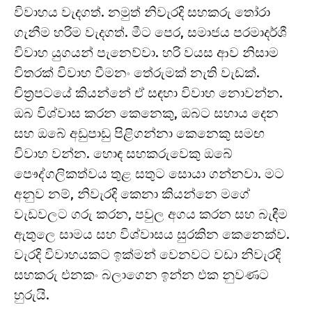
විවාහය වැදගත්. නමුත් නිවැරදි සහකරු තෝරා
ගැනීම හරිම වැදගත්. මීට පෙර, සමාජය පරමාදර්ශී
විවාහ යුගයන් පැනෙව්වා. හරි වයස ආව නිසාම
විතරක් විවාහ වීමනං තේරුමක් නැති වැඩක්.
චිත්‍රපටයේ කියන්නේ ඒ සඳහා විවාහ නොවන්න.
ඔබ විශ්වාස කරන කෙනෙකු, ඔබට සහාය දෙන
සහ ඔබේ අඩුපාඩු පිළිගන්නා කෙනෙකු සමඟ
විවාහ වන්න. හොඳ සහකරුවෙකු ඔබේ
පෞද්ගලිකත්වය තුළ සතුට සොයා ගන්නවා. මට
අනුව නම්, නිවැරදි කෙනා කියන්නෙ මගේ
වැඩවලට ගරු කරන, පවුල අගය කරන සහ බැඳීම
ඇතුලෙ සාමය සහ විශ්වාසය සුරකින කෙනෙක්ව.
වැරදි විවාහයකට ඉක්මන් වෙනවට වඩා නිවැරදි
සහකරු එනකං බලාගෙන ඉන්න එක නුවණට
හුරුයි.