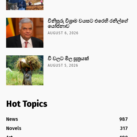
විනිසුරු විශ්‍රාම වයසට එරෙහි රනිල්ගේ
යෝජනාව
AUGUST 6, 2026
වී වලට මිල සූත්‍රයක්
AUGUST 5, 2026
Hot Topics
News
987
Novels
317