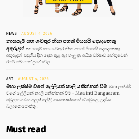
NEWS
AUGUST 4, 2026
නායයෑම් සහ ගංවතුර නිසා පහක් මියයයි දෙදෙනෙකු
අතුරුදන්
නායයෑම් සහ ගංවතුර නිසා පහක් මියයයි දෙදෙනෙකු
අතුරුදන් පසුගිය දින දෙක තුළ ඇද හැලුණු අධික වර්ෂාව හේතුවෙන්
රටේ බොහෝ ප්‍රදේශවල...
ART
AUGUST 4, 2026
මහා ලක්ෂ්මි වගේ ලේලියක් කාලි යකින්නක් වීම
මහා ලක්ෂ්මි
වගේ ලේලියක් කාලි යකින්නක් වීම - Maa Inti Bangaaram
පවුලකට එන අලුත් ලේලි කෙනෙක්ගෙන් ඒ පවුලෙ උදවිය
බලාපොරොත්තු...
Must read