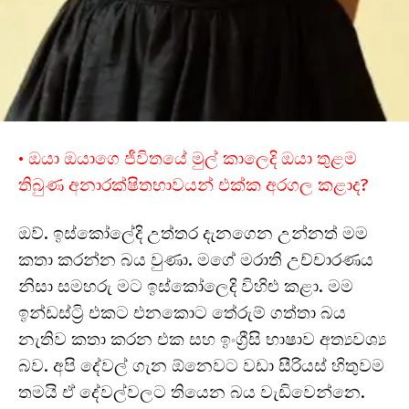
• ඔයා ඔයාගෙ ජීවිතයේ මුල් කාලෙදි ඔයා තුළම
තිබුණ අනාරක්ෂිතභාවයන් එක්ක අරගල කළාද?
ඔව්. ඉස්කෝලේදි උත්තර දැනගෙන උන්නත් මම
කතා කරන්න බය වුණා. මගේ මරාති උච්චාරණය
නිසා සමහරු මට ඉස්කෝලෙදි විහිළු කළා. මම
ඉන්ඩස්ට්‍රි එකට එනකොට තේරුම් ගත්තා බය
නැතිව කතා කරන එක සහ ඉංග්‍රීසි භාෂාව අත්‍යවශ්‍ය
බව. අපි දේවල් ගැන ඕනෙවට වඩා සීරියස් හිතුවම
තමයි ඒ දේවල්වලට තියෙන බය වැඩිවෙන්නෙ.