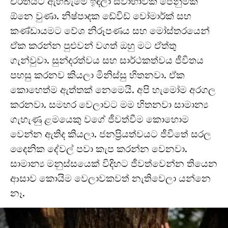
චරිතයට ඇහිබැමේ ඉඳලා ස්වාභාවික පෙනුමක්
ඕනෙ වුණා. නිෂ්පාදක ඩේවිඩ් වෝමාර්ක් සහ
කණ්ඩායමට වේශ නිරූපණය සහ මෝස්තරයෙන්
ඒක කරන්න පුළුවන් වගත් ඔහු මට ඒත්තු
ගැන්වුවා. සුන්දරත්වය සහ සාර්ථකත්වය ජීවිතය
පහසු කරනව කියලා මිනිස්සු හිතනවා. ඒක
කොහෙත්ම ඇත්තක් නෙමෙයි. අපි හැමෝම අරගල
කරනවා. සමහර වෙලාවට මම හිතනවා සාමාන්‍ය
ගැහැණු ළමයෙකු වගේ ජීවත්වීම කොහොම
වෙන්න ඇතිද කියලා. ජනප්‍රියත්වයට ජීවිතේ සරල
දෛනික දේවල් පවා කැප කරන්න වෙනවා.
සාමාන්‍ය මනුස්සයෙක් විදිහට ජීවත්වෙන්න තියෙන
ආසාව කොයිම වෙලාවකවත් නැතිවෙලා යන්නෙ
නෑ.