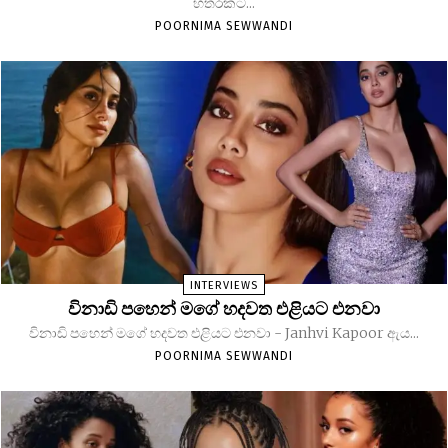
හතරකට...
POORNIMA SEWWANDI
INTERVIEWS
විනාඩි පහෙන් මගේ හදවත එළියට එනවා
විනාඩි පහෙන් මගේ හදවත එළියට එනවා - Janhvi Kapoor ඇය...
POORNIMA SEWWANDI