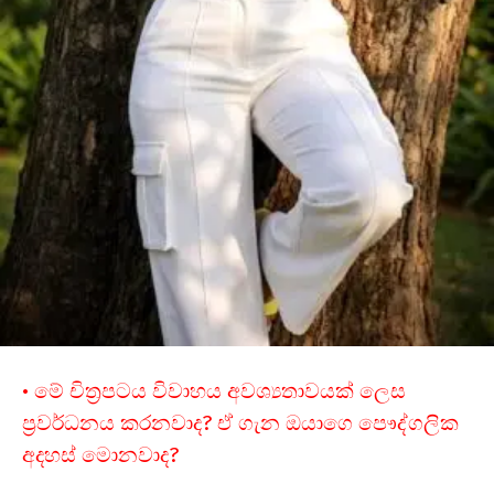
• මේ චිත්‍රපටය විවාහය අවශ්‍යතාවයක් ලෙස
ප්‍රවර්ධනය කරනවාද? ඒ ගැන ඔයාගෙ පෞද්ගලික
අදහස් මොනවාද?