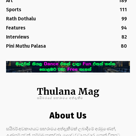
Art
189
Sports
111
Rath Dothalu
99
Features
94
Interviews
82
Pini Muthu Palasa
80
Thulana Mag
සයිබරයේ සඟරාමය අත්දැකීම
About Us
සයිබර් අවකාශයට සඟරාමය අත්දැකීමක් ලබාදීමේ අරමුණෙන්,
උණුසුම් පුවත්, සම්මුඛ සාකච්ඡා, ලොව වටා සංචාර, පොත්,චිත්‍රපට,