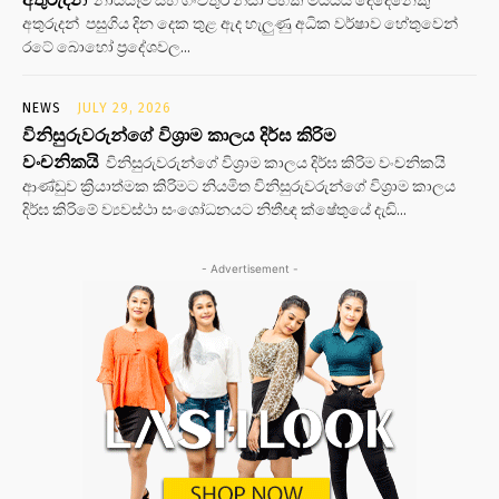
අතුරුදන් පසුගිය දින දෙක තුළ ඇද හැලුණු අධික වර්ෂාව හේතුවෙන්
රටේ බොහෝ ප්‍රදේශවල...
NEWS
JULY 29, 2026
විනිසුරුවරුන්ගේ විශ්‍රාම කාලය දිර්ඝ කිරිම
වංචනිකයි
විනිසුරුවරුන්ගේ විශ්‍රාම කාලය දිර්ඝ කිරිම වංචනිකයි
ආණ්ඩුව ක්‍රියාත්මක කිරිමට නියමිත විනිසුරුවරුන්ගේ විශ්‍රාම කාලය
දිර්ඝ කිරිමේ ව්‍යවස්ථා සංශෝධනයට නිතීඥ ක්ෂේතුයේ දැඩි...
- Advertisement -