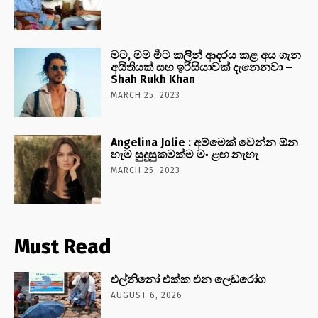
මට, මම මීට කලින් ආදරය කළ අය ගැන
අයිතියක් සහ ඉරිසියාවක් දැනෙනවා –
Shah Rukh Khan
MARCH 25, 2023
Angelina Jolie : අම්මෙක් වෙන්න ඕන
හැම සුදුසුකමක්ම මං ළඟ නැහැ
MARCH 25, 2023
Must Read
එල්නිනෝ එක්ක එන ලෙඩරෝග
AUGUST 6, 2026