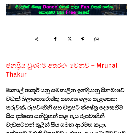
ජනප්‍රිය වුණාම අතරමං වෙනව – Mrunal
Thakur
මෘනාල් තාකූර් යනු සමකාලීන ඉන්දියානු සිනමාවේ
වඩාත් බලාපොරොත්තු සහගත ලෙස සැළකෙන
තරුවක්. රූපවාහිනී සහ චිත්‍රපට ක්ෂේත්‍ර දෙකෙහිම
සිය දක්ෂතා සනිටුහන් කළ ඇය රූපවාහිනී
වැඩසටහන් තුළින් සිය ගමන ආරම්භ කළා.