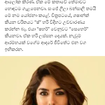
ආලෝක කිරණ. ඒක මේ කතාවේ තේමාවට
හොඳටම ගැළපෙනවා. සංජේ ලීලා බන්සාලි තමයි
මේ නම යෝජනා කළේ. චිත්‍රපටයේ, ශෂාන්ක්
කියන චරිතයට “ෂ්” හරි විදිහට උච්චාරණය
කරන්න බෑ. එයා “ෂහර්” වෙනුවට “සෙහෙර්”
කියනවා. ඒක හරි ලස්සන දෙයක්. නැවුම්
ආරම්භයක් වගේම ආදරේ ජීවිතේට එන වග
ඉඟිකරන.