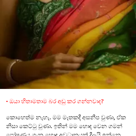
• ඔයා හිතාමතාම බර අඩු කර ගන්නවාද?
කොහෙත්ම නැහැ. මම මෑතකදී අසනීප වුණා, ඒක
නිසා කෙට්ටු වුණා. ඉතින් මම හොඳ වෙන ගමන්
පෝෂණය ගැන හොඳ අවධානයක් දීලයි ඉන්නෙ.