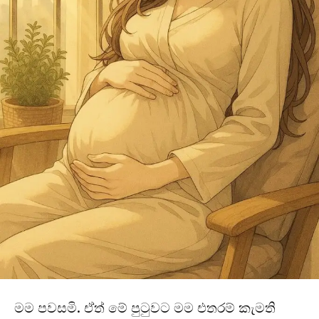
මම පවසමි. ඒත් මේ පුටුවට මම එතරම් කැමති