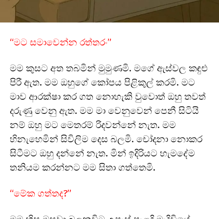
“මට සමාවෙන්න රත්තරං”
මම කුසට අත තබමින් මුමුණමි. මගේ ඇස්වල කඳුළු
පිරී ඇත. මම ඔහුගේ කෝපය පිළිකුල් කරමි. මට
මාව ආරක්ෂා කර ගත නොහැකි වුවොත් ඔහු තවත්
දරුණු වෙනු ඇත. මම මා වෙනුවෙන් පෙනී සිටියි
නම් ඔහු මට මෙතරම් රිදවන්නේ නැත. මම
හිනැහෙමින් සිවිලිම දෙස බලමි. චෝදනා නොකර
සිටීමට ඔහු දන්නේ නැත. මින් ඉදිරියට හැමදේම
තනියම කරන්නට මම සිතා ගත්තෙමි.
“මේක ගත්තද?”