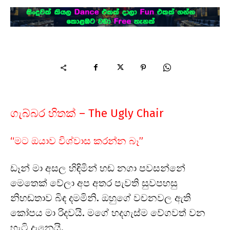
ගැබ්බර හිතක් – The Ugly Chair
“මට ඔයාව විශ්වාස කරන්න බෑ”
ඩෑන් මා අසල හිඳිමින් හඬ නගා පවසන්නේ
මෙතෙක් වේලා අප අතර පැවති සුවපහසු
නිහඬතාව බිඳ දමමිනි. ඔහුගේ වචනවල ඇති
කෝපය මා රිදවයි. මගේ හදගැස්ම වේගවත් වන
හැටි දැනෙයි.