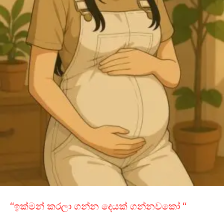
“ඉක්මන් කරලා ගන්න දෙයක් ගන්නවකෝ “