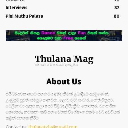
Interviews
82
Pini Muthu Palasa
80
Thulana Mag
සයිබරයේ සඟරාමය අත්දැකීම
About Us
සයිබර් අවකාශයට සඟරාමය අත්දැකීමක් ලබාදීමේ අරමුණෙන්,
උණුසුම් පුවත්, සම්මුඛ සාකච්ඡා, ලොව වටා සංචාර, පොත්,චිත්‍රපට,
ටෙලිනාට්‍ය ඇතුළු කලා ඉසව් පිළිබඳ ලිපි, ක්‍රීඩා තොරතුරු, ව්‍යාපාරික
තොරතුරු, නවකතා, කවි සහ වෙනත් විශේෂාංග එකම වෙබ් අඩවියක්
තුළින් ජනගත කිරීම.
Contact us:
thulanatv.lk@gmail.com