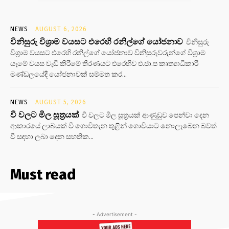
NEWS
AUGUST 6, 2026
විනිසුරු විශ්‍රාම වයසට එරෙහි රනිල්ගේ යෝජනාව
විනිසුරු
විශ්‍රාම වයසට එරෙහි රනිල්ගේ යෝජනාව විනිසුරුවරුන්ගේ විශ්‍රාම
යෑමේ වයස වැඩි කිරීමේ තීරණයට එරෙහිව එ.ජා.ප කෘත්‍යාධිකාරී
මණ්ඩලයේදී යෝජනාවක් සම්මත කර...
NEWS
AUGUST 5, 2026
වී වලට මිල සූත්‍රයක්
වී වලට මිල සූත්‍රයක් ආණුඩුව පෙන්වා දෙන
ආකාරයේ ලාබයක් වී ගොවිතැන තුළින් ගොවියාට නොලැබෙන බවත්
වී සඳහා ලබා දෙන සහතික...
Must read
- Advertisement -