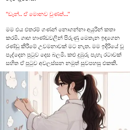
“ඩෑන්.. ඒ මොනව වුණත්…”
මම එය එතරම් ගණන් නොගන්නා අයුරින් කතා
කරමි. ගෘහ භාණ්ඩවලින් පිරුණු මෙතැන ඉඳගෙන
රණ්ඩු කිරීමේ උවමනාවක් මට නැත. මම ඉදිරියේ වූ
පැද්දෙන පුටුව දෙස බලමි. කළු දුඹුරු පැහැ රටාවක්
සහිත ඒ පුටුව අවලස්සන නමුත් සුවපහසු එකකි.