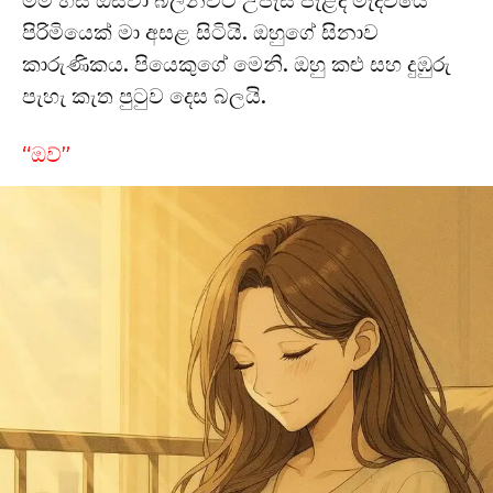
මම හිස ඔසවා බලනවිට උපැස් පැළඳි මැදිවියේ
පිරිමියෙක් මා අසළ සිටියි. ඔහුගේ සිනාව
කාරුණිකය. පියෙකුගේ මෙනි. ඔහු කළු සහ දුඹුරු
පැහැ කැත පුටුව දෙස බලයි.
“ඔව්”