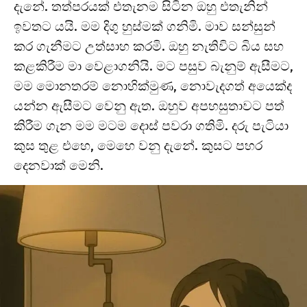
දැනේ. තත්පරයක් එතැනම සිටින ඔහු එතැනින්
ඉවතට යයි. මම දිගු හුස්මක් ගනිමි. මාව සන්සුන්
කර ගැනීමට උත්සාහ කරමි. ඔහු නැතිවිට බිය සහ
කළකිරීම මා වෙළාගනියි. මට පසුව බැනුම් ඇසීමට,
මම මොනතරම් නොහික්මුණ, නොවැදගත් අයෙක්ද
යන්න ඇසීමට වෙනු ඇත. ඔහුව අපහසුතාවට පත්
කිරීම ගැන මම මටම දොස් පවරා ගතිමි. දරු පැටියා
කුස තුළ එහෙ, මෙහෙ වනු දැනේ. කුසට පහර
දෙනවාක් මෙනි.