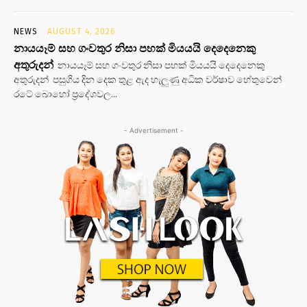
NEWS
AUGUST 4, 2026
නායයෑම් සහ ගංවතුර නිසා පහක් මියයයි දෙදෙනෙකු
අතුරුදන්
නායයෑම් සහ ගංවතුර නිසා පහක් මියයයි දෙදෙනෙකු
අතුරුදන් පසුගිය දින දෙක තුළ ඇද හැලුණු අධික වර්ෂාව හේතුවෙන්
රටේ බොහෝ ප්‍රදේශවල...
- Advertisement -