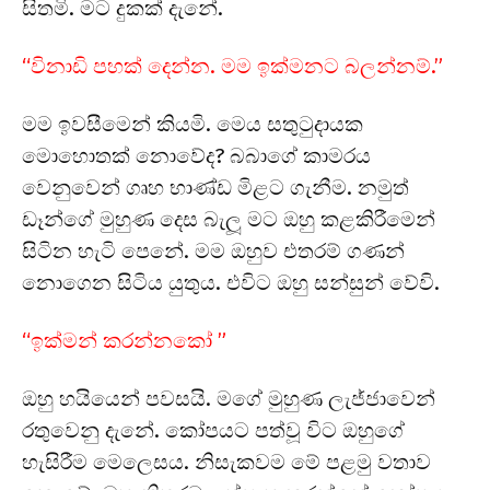
සිතමි. මට දුකක් දැනේ.
“විනාඩි පහක් දෙන්න. මම ඉක්මනට බලන්නම්.”
මම ඉවසීමෙන් කියමි. මෙය සතුටුදායක
මොහොතක් නොවේද? බබාගේ කාමරය
වෙනුවෙන් ගෘහ භාණ්ඩ මිළට ගැනීම. නමුත්
ඩෑන්ගේ මුහුණ දෙස බැලූ මට ඔහු කළකිරීමෙන්
සිටින හැටි පෙනේ. මම ඔහුව එතරම් ගණන්
නොගෙන සිටිය යුතුය. එවිට ඔහු සන්සුන් වේවි.
“ඉක්මන් කරන්නකෝ ”
ඔහු හයියෙන් පවසයි. මගේ මුහුණ ලැජ්ජාවෙන්
රතුවෙනු දැනේ. කෝපයට පත්වූ විට ඔහුගේ
හැසිරීම මෙලෙසය. නිසැකවම මේ පළමු වතාව