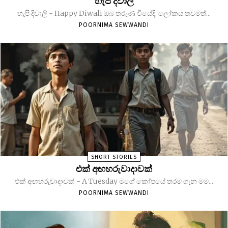
හැපි දිවාලි
හැපි දිවාලි - Happy Diwali ඔබ තරුණ වියේදී, ලෝකය තවමත්...
POORNIMA SEWWANDI
SHORT STORIES
එක් අඟහරුවාදාවක්
එක් අඟහරුවාදාවක් - A Tuesday මගේ කෝපයේ තරම ගැන මම...
POORNIMA SEWWANDI