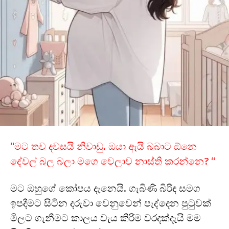
“මට තව දවසයි නිවාඩු. ඔයා ඇයි බබාට ඕනෙ
දේවල් බල බලා මගෙ වෙලාව නාස්ති කරන්නෙ? “
මට ඔහුගේ කෝපය දැනෙයි. ගැබිණි බිරිඳ සමග
ඉපදීමට සිටින දරුවා වෙනුවෙන් පැද්දෙන පුටුවක්
මිලට ගැනීමට කාලය වැය කිරීම වරදක්දැයි මම