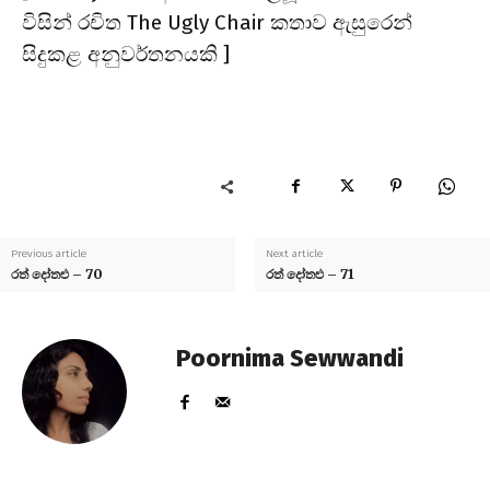
විසින් රචිත The Ugly Chair කතාව ඇසුරෙන්
සිදුකළ අනුවර්තනයකි ]
Previous article
Next article
රත් දෝතළු – 70
රත් දෝතළු – 71
Poornima Sewwandi