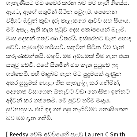
ගැහැණියට මම වෛර කරන බව මට හැඟී ගියේය.
ඇයට, ඇගේ සතුටින් සිටින පවුලට. පෙනෙන
විදිහට ඔවුන් කුඩා දරු කැලකගේ ආච්ච් සහ සීයාය.
මම අසල ඇති කැත පුටුව දෙස කෝපයෙන් බලමි.
මාස දෙකක් ගතවුණා විතරයි. ඉස්සරහට ඩෑන් හොඳ
වේවි. හැමදේම හරියාවි. සතුටින් සිටින විට ඩෑන්
කරුණාවන්තයි. මෘදුයි. මම අම්මෙක් වීම ගැන එයා
සතුටු වේවි. එසේ සිතමින් මම කැත පුටුවේ ඉඳ
ගත්තෙමි. එහි මෘදුබව ගැන මට පුදුමයක් දැණුන
අතර සුසුමක් හෙළා හිත සැහැල්ලු කර ගනිමින්,
දෙනෙත් වසාගෙන ඕනෑවට වඩා නොසිතා ඉන්නට
අදිටන් කර ගත්තෙමි. මේ පුටුව හරිම මෘදුය.
සුවපහසුය. එහි ඉඳ ගත් පසු නැගිටීමට නොසිතෙන
බව මම දැන ගතිමි.
[
Reedsy
වෙබ් අඩවියෙහි පළවූ Lauren C Smith