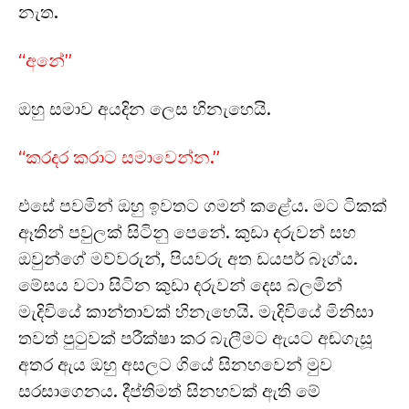
නැත.
“අනේ”
ඔහු සමාව අයදින ලෙස හිනැහෙයි.
“කරදර කරාට සමාවෙන්න.”
එසේ පවමින් ඔහු ඉවතට ගමන් කළේය. මට ටිකක්
ඈතින් පවුලක් සිටිනු පෙනේ. කුඩා දරුවන් සහ
ඔවුන්ගේ මව්වරුන්, පියවරු අත ඩයපර් බෑග්ය.
මේසය වටා සිටින කුඩා දරුවන් දෙස බලමින්
මැදිවියේ කාන්තාවක් හිනැහෙයි. මැදිවියේ මිනිසා
තවත් පුටුවක් පරීක්ෂා කර බැලීමට ඇයට අඬගැසූ
අතර ඇය ඔහු අසලට ගියේ සිනහවෙන් මුව
සරසාගෙනය. දීප්තිමත් සිනහවක් ඇති මේ