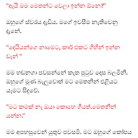
“ඇයි මම මෙතන්ට වෙලා ඉන්න ඕනෙ?”
ඔහුගේ ස්වරය දැඩිය. මගේ ඉවසීම නැතිවෙනු
දැනේ.
“දෙයියන්ගෙ නාමෙට, කාර් එකට ගිහින් ඉන්න
ඩෑන් “
මම හඬනගා පවසන්නේ කැත පුටුව දෙස බලමිනි.
ඔහුගේ මූණ බැලුවොත් මට මෙතනින් එළියට
යෑමට සිදුවේ.
“මට කමක් නෑ ඔයා කොහෙ ගියත්.මෙතනින්
යන්න.”
මම අපහසුවෙන් යුතුව පවසමි. මට ඔහුගේ කෝපය