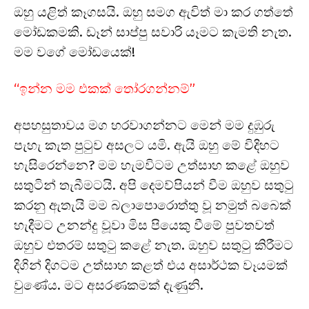
ඔහු යළිත් කෑගසයි. ඔහු සමග ඇවිත් මා කර ගත්තේ
මෝඩකමකි. ඩෑන් සාප්පු සවාරි යෑමට කැමති නැත.
මම වගේ මෝඩයෙක්!
“ඉන්න මම එකක් තෝරගන්නම්”
අපහසුතාවය මග හරවාගන්නට මෙන් මම දුඹුරු
පැහැ කැත පුටුව අසලට යමි. ඇයි ඔහු මේ විදිහට
හැසිරෙන්නෙ? මම හැමවිටම උත්සාහ කළේ ඔහුව
සතුටින් තැබීමටයි. අපි දෙමව්පියන් වීම ඔහුව සතුටු
කරනු ඇතැයි මම බලාපොරොත්තු වූ නමුත් බබෙක්
හැදීමට උනන්දු වූවා මිස පියෙකු වීමේ පුවතවත්
ඔහුව එතරම් සතුටු කළේ නැත. ඔහුව සතුටු කිරීමට
දිගින් දිගටම උත්සාහ කළත් එය අසාර්ථක වෑයමක්
වුණේය. මට අසරණකමක් දැණුනි.