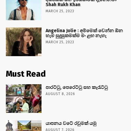
Shah Rukh Khan
MARCH 25, 2023
Angelina Jolie : අම්මෙක් වෙන්න ඕන
හැම සුදුසුකමක්ම මං ළඟ නැහැ
MARCH 25, 2023
Must Read
පාරට්ටු, පෙරෙට්ටු සහ කැරැට්ටු
AUGUST 8, 2026
යාපනය වටේ රවුමක් යමු
AUGUST 7, 2026