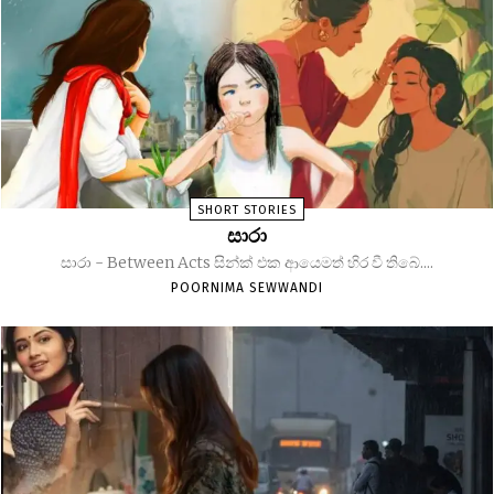
SHORT STORIES
සාරා
සාරා - Between Acts සින්ක් එක ආයෙමත් හිර වී තිබේ....
POORNIMA SEWWANDI