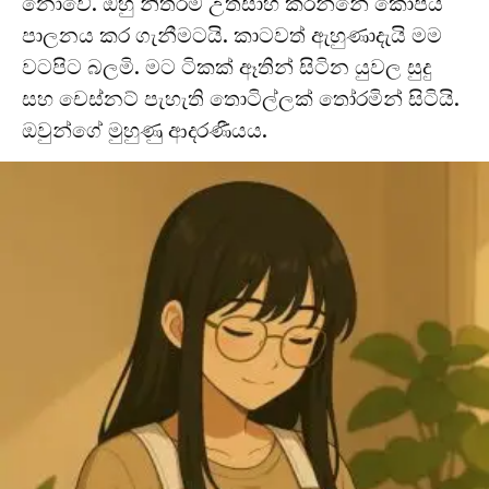
නොවේ. ඔහු නිතරම උත්සාහ කරන්නේ කෝපය
පාලනය කර ගැනීමටයි. කාටවත් ඇහුණාදැයි මම
වටපිට බලමි. මට ටිකක් ඈතින් සිටින යුවල සුදු
සහ චෙස්නට් පැහැති තොටිල්ලක් තෝරමින් සිටියි.
ඔවුන්ගේ මුහුණු ආදරණීයය.