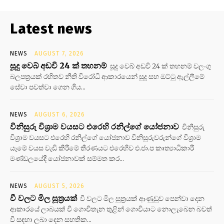
Latest news
NEWS
AUGUST 7, 2026
සූදු වෙබ් අඩවි 24 ක් තහනම්
සූදු වෙබ් අඩවි 24 ක් තහනම් වලංගු
බලපත්‍රයක් රහිතව නීති විරෝධි ආකාරයෙන් සූදු සහ ඔට්ටු ඇල්ලීමේ
සේවා පවත්වා ගෙන ගිය...
NEWS
AUGUST 6, 2026
විනිසුරු විශ්‍රාම වයසට එරෙහි රනිල්ගේ යෝජනාව
විනිසුරු
විශ්‍රාම වයසට එරෙහි රනිල්ගේ යෝජනාව විනිසුරුවරුන්ගේ විශ්‍රාම
යෑමේ වයස වැඩි කිරීමේ තීරණයට එරෙහිව එ.ජා.ප කෘත්‍යාධිකාරී
මණ්ඩලයේදී යෝජනාවක් සම්මත කර...
NEWS
AUGUST 5, 2026
වී වලට මිල සූත්‍රයක්
වී වලට මිල සූත්‍රයක් ආණුඩුව පෙන්වා දෙන
ආකාරයේ ලාබයක් වී ගොවිතැන තුළින් ගොවියාට නොලැබෙන බවත්
වී සඳහා ලබා දෙන සහතික...