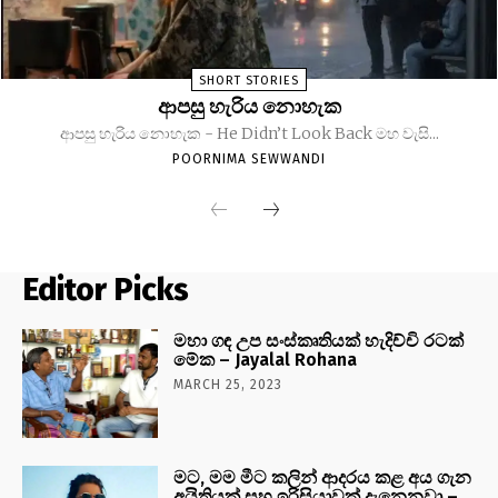
SHORT STORIES
ආපසු හැරිය නොහැක
ආපසු හැරිය නොහැක - He Didn’t Look Back මහ වැසි...
POORNIMA SEWWANDI
Editor Picks
මහා ගඳ උප සංස්කෘතියක් හැදිච්චි රටක්
මේක – Jayalal Rohana
MARCH 25, 2023
මට, මම මීට කලින් ආදරය කළ අය ගැන
අයිතියක් සහ ඉරිසියාවක් දැනෙනවා –