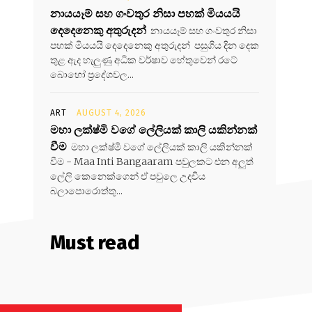
නායයෑම් සහ ගංවතුර නිසා පහක් මියයයි
දෙදෙනෙකු අතුරුදන්
නායයෑම් සහ ගංවතුර නිසා
පහක් මියයයි දෙදෙනෙකු අතුරුදන් පසුගිය දින දෙක
තුළ ඇද හැලුණු අධික වර්ෂාව හේතුවෙන් රටේ
බොහෝ ප්‍රදේශවල...
ART
AUGUST 4, 2026
මහා ලක්ෂ්මි වගේ ලේලියක් කාලි යකින්නක්
වීම
මහා ලක්ෂ්මි වගේ ලේලියක් කාලි යකින්නක්
වීම - Maa Inti Bangaaram පවුලකට එන අලුත්
ලේලි කෙනෙක්ගෙන් ඒ පවුලෙ උදවිය
බලාපොරොත්තු...
Must read