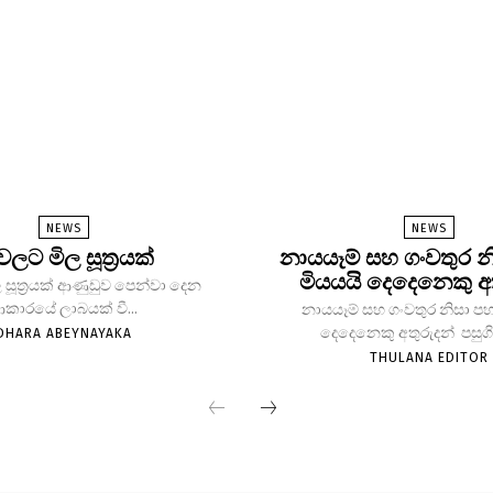
NEWS
NEWS
 වලට මිල සූත්‍රයක්
නායයෑම් සහ ගංවතුර න
මියයයි දෙදෙනෙකු අ
 සූත්‍රයක් ආණුඩුව පෙන්වා දෙන
කාරයේ ලාබයක් වී...
නායයෑම් සහ ගංවතුර නිසා පහ
දෙදෙනෙකු අතුරුදන් පසුගිය
DHARA ABEYNAYAKA
THULANA EDITOR