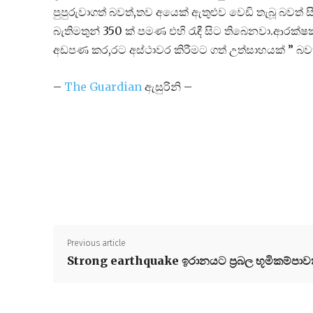
පුපුරුවාගත් බවත්,තව අයෙක් ඇතුළුව වෙඩි තැබූ බවත් ස
බැතිමතුන් 350 ක් පමණ එහි රැඳී සිට තිබෙනවා.ආරක
අඩපණ කර,රට අස්ථාවර කිරීමට ගත් උත්සාහයක් ” බවත්
–
The Guardian
ඇසුරිනි –
Previous article
Strong earthquake ඉරානයට ප්‍රබල භූමිකම්පාව