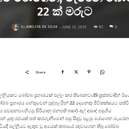
22 ක් මරුට
-
By
AMELIYA DE SILVA
82
JUNE 23, 2025
0
Share
ියකට බෝම්බ ප්‍රහාරයක් එල්ල කර තිබෙනවා.IS ත්‍රස්තවාදීන් ඊය
ම්බ ප්‍රහාරය හේතුවෙන් පුද්ගලයින් 22 දෙනෙකු ජීවිතක්ෂයට පත්වී
ය පවසනවා.හිටපු සිරියානු ජනපති බෂාර් අල් අසාද් පසුගිය
 යුතු රජයක් පත් කරගැනීමෙන් පසු සිදුවූ පළමු මරාගෙන මැරෙන
සිටියදී පල්ලියට ඇතුළු වූ අයෙක් කබායේ රඳවාගෙන තිබූ බෝම්බ