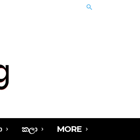
ා
කලා
MORE