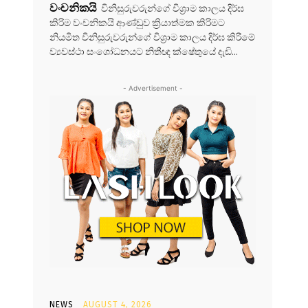
වංචනිකයි
විනිසුරුවරුන්ගේ විශ්‍රාම කාලය දිර්ඝ
කිරිම වංචනිකයි ආණ්ඩුව ක්‍රියාත්මක කිරිමට
නියමිත විනිසුරුවරුන්ගේ විශ්‍රාම කාලය දිර්ඝ කිරිමේ
ව්‍යවස්ථා සංශෝධනයට නිතීඥ ක්ෂේතුයේ දැඩි...
- Advertisement -
NEWS
AUGUST 4, 2026