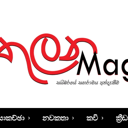
සාකච්ඡා
නවකතා
කවි
ක්‍රීඩ