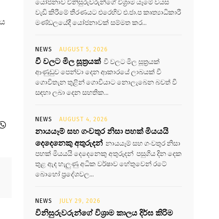
යෝජනාව විනිසුරුවරුන්ගේ විශ්‍රාම යෑමේ වයස
වැඩි කිරීමේ තීරණයට එරෙහිව එ.ජා.ප කෘත්‍යාධිකාරී
නය
මණ්ඩලයේදී යෝජනාවක් සම්මත කර...
NEWS
AUGUST 5, 2026
වී වලට මිල සූත්‍රයක්
වී වලට මිල සූත්‍රයක්
ආණුඩුව පෙන්වා දෙන ආකාරයේ ලාබයක් වී
ගොවිතැන තුළින් ගොවියාට නොලැබෙන බවත් වී
සඳහා ලබා දෙන සහතික...
NEWS
AUGUST 4, 2026
නායයෑම් සහ ගංවතුර නිසා පහක් මියයයි
දෙදෙනෙකු අතුරුදන්
නායයෑම් සහ ගංවතුර නිසා
පහක් මියයයි දෙදෙනෙකු අතුරුදන් පසුගිය දින දෙක
තුළ ඇද හැලුණු අධික වර්ෂාව හේතුවෙන් රටේ
බොහෝ ප්‍රදේශවල...
NEWS
JULY 29, 2026
විනිසුරුවරුන්ගේ විශ්‍රාම කාලය දිර්ඝ කිරිම