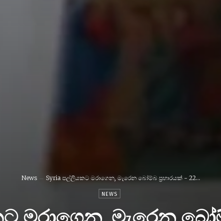
News
Syria පල්ලියකට මරාගෙන, මැරෙන බෝම්බ ප්‍රහාරයක් - 22...
NEWS
කට මරාගෙන, මැරෙන බෝම්බ