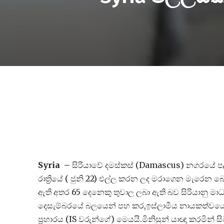
Syria –
සිරියාවේ දමස්කස් (Damascus) නගරයේ පල්ල
රාත්‍රියේ ( ජුනි 22) එල්ල කරන ලද මරාගෙන මැරෙන බෝ
ඇති අතර 65 දෙනෙකු තුවාල ලබා ඇති බව සිරියානු මාධ්‍
දෙසැම්බරයේ බලයෙන් පහ කර,ඉස්ලාමීය නායකත්වයෙන්
ප්‍රහාරය (IS වරුන්ගේ) මෙයයි.මිනිසුන් යාඥා කරමින් 