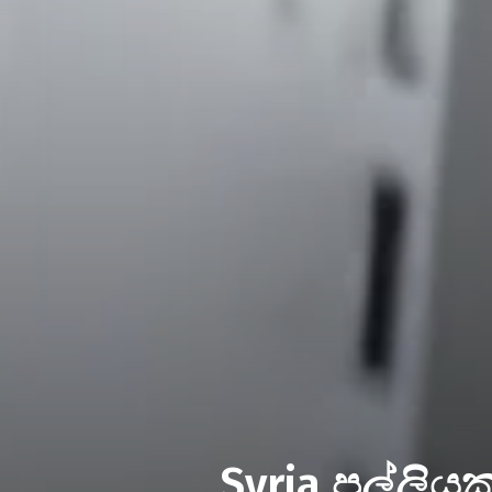
Syria පල්ලිය