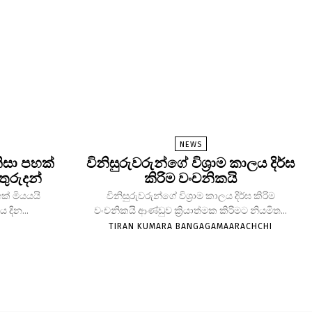
NEWS
ිසා පහක්
විනිසුරුවරුන්ගේ විශ්‍රාම කාලය දිර්ඝ
තුරුදන්
කිරිම වංචනිකයි
ක් මියයයි
විනිසුරුවරුන්ගේ විශ්‍රාම කාලය දිර්ඝ කිරිම
 දින...
වංචනිකයි ආණ්ඩුව ක්‍රියාත්මක කිරිමට නියමිත...
TIRAN KUMARA BANGAGAMAARACHCHI