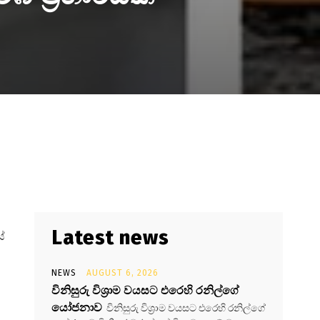
Latest news
ේ
NEWS
AUGUST 6, 2026
විනිසුරු විශ්‍රාම වයසට එරෙහි රනිල්ගේ
යෝජනාව
විනිසුරු විශ්‍රාම වයසට එරෙහි රනිල්ගේ