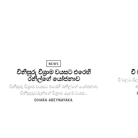
NEWS
විනිසුරු විශ්‍රාම වයසට එරෙහි
වී
රනිල්ගේ යෝජනාව
වී වලට මිල
ආ
විනිසුරු විශ්‍රාම වයසට එරෙහි රනිල්ගේ යෝජනාව
විනිසුරුවරුන්ගේ විශ්‍රාම යෑමේ වයස...
DHARA ABEYNAYAKA