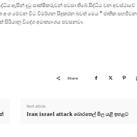
ිද්ධිය ඇසින් දුටු සාක්ෂිකරුවන් පවසා තිබේ.සිද්ධිය වන අවස්ථාවේ
්ෂක අංශ මේවන විට විමර්ශන සිදුකරන බවත් මෙය ” ජාතික සහජීව
 සිරියානු විදේශ අමාත්‍යාංශය පවසනවා.
Share
Next article
ක්
Iran israel attack බොරතෙල් මිල යළි ඉහළට