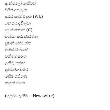
ඇන්ජලෝ මැතිව්ස්
චරිත් අසලංක
සධීර සමරවික්‍රම (Wk)
ධනජය ද සිල්වා
දසුන් ශානක (C)
චාමික කරුණාරත්න
දුෂාන් හේමන්ත
මහීෂ් තීක්ෂණ
වනිඳු හසරංග
ලහිරු කුමාර
දුෂ්මන්ත චමීර
මතීෂ පතිරණ
කසුන් රාජිත
(උපුටා ගැනීම – Newswire)