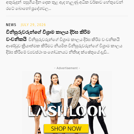
අතුරුදන් පසුගිය දින දෙක තුළ ඇද හැලුණු අධික වර්ෂාව හේතුවෙන්
රටේ බොහෝ ප්‍රදේශවල...
NEWS
JULY 29, 2026
විනිසුරුවරුන්ගේ විශ්‍රාම කාලය දිර්ඝ කිරිම
වංචනිකයි
විනිසුරුවරුන්ගේ විශ්‍රාම කාලය දිර්ඝ කිරිම වංචනිකයි
ආණ්ඩුව ක්‍රියාත්මක කිරිමට නියමිත විනිසුරුවරුන්ගේ විශ්‍රාම කාලය
දිර්ඝ කිරිමේ ව්‍යවස්ථා සංශෝධනයට නිතීඥ ක්ෂේතුයේ දැඩි...
- Advertisement -