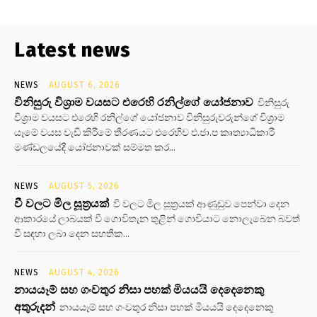
Latest news
NEWS
AUGUST 6, 2026
විනිසුරු විශ්‍රාම වයසට එරෙහි රනිල්ගේ යෝජනාව
විනිසුරු
විශ්‍රාම වයසට එරෙහි රනිල්ගේ යෝජනාව විනිසුරුවරුන්ගේ විශ්‍රාම
යෑමේ වයස වැඩි කිරීමේ තීරණයට එරෙහිව එ.ජා.ප කෘත්‍යාධිකාරී
මණ්ඩලයේදී යෝජනාවක් සම්මත කර...
NEWS
AUGUST 5, 2026
වී වලට මිල සූත්‍රයක්
වී වලට මිල සූත්‍රයක් ආණුඩුව පෙන්වා දෙන
ආකාරයේ ලාබයක් වී ගොවිතැන තුළින් ගොවියාට නොලැබෙන බවත්
වී සඳහා ලබා දෙන සහතික...
NEWS
AUGUST 4, 2026
නායයෑම් සහ ගංවතුර නිසා පහක් මියයයි දෙදෙනෙකු
අතුරුදන්
නායයෑම් සහ ගංවතුර නිසා පහක් මියයයි දෙදෙනෙකු