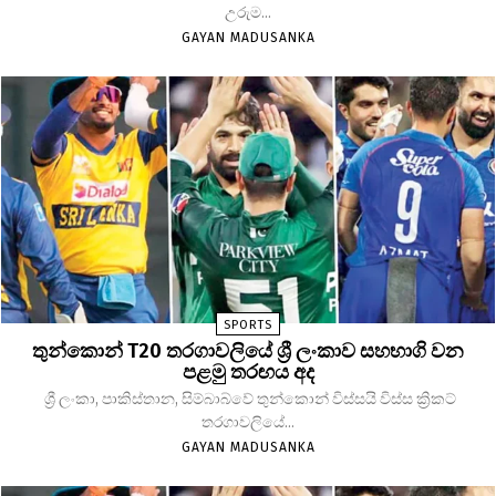
උරුම...
GAYAN MADUSANKA
SPORTS
තුන්කොන් T20 තරගාවලියේ ශ්‍රී ලංකාව සහභාගි වන
පළමු තරඟය අද
ශ්‍රී ලංකා, පාකිස්තාන, සිම්බාබ්වේ තුන්කොන් විස්සයි විස්ස ක්‍රිකට්
තරගාවලියේ...
GAYAN MADUSANKA