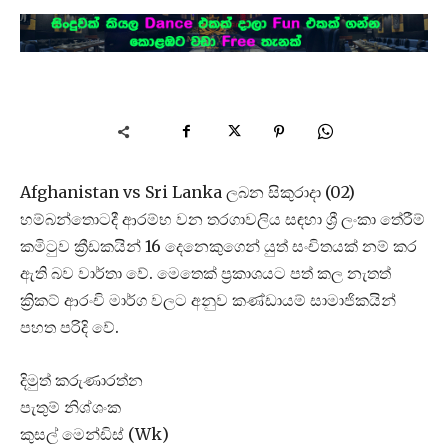
Afghanistan vs Sri Lanka ලබන සිකුරාදා (02)
හම්බන්තොටදී ආරම්භ වන තරගාවලිය සඳහා ශ්‍රී ලංකා තේරීම්
කමිටුව ක්‍රීඩකයින් 16 දෙනෙකුගෙන් යුත් සංචිතයක් නම් කර
ඇති බව වාර්තා වේ. මෙතෙක් ප්‍රකාශයට පත් කල නැතත්
ක්‍රිකට් ආරංචි මාර්ග වලට අනුව කණ්ඩායම් සාමාජිකයින්
පහත පරිදි වේ.
දිමුත් කරුණාරත්න
පැතුම් නිශ්ශංක
කුසල් මෙන්ඩිස් (Wk)