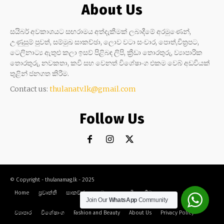
About Us
සයිබර් අවකාශයට සඟරාමය අත්දැකීමක් ලබාදීමේ අරමුණෙන්,
උණුසුම් පුවත්, සම්මුඛ සාකච්ඡා, ලොව වටා සංචාර, පොත්,චිත්‍රපට,
ටෙලිනාට්‍ය ඇතුළු කලා ඉසව් පිළිබඳ ලිපි, ක්‍රීඩා තොරතුරු, ව්‍යාපාරික
තොරතුරු, නවකතා, කවි සහ වෙනත් විශේෂාංග එකම වෙබ් අඩවියක්
තුළින් ජනගත කිරීම.
Contact us:
thulanatv.lk@gmail.com
Follow Us
© Copyright - thulanamag.lk - 2025
Home
ප්‍රවෘත්ති
සාකච්ඡා
නවකතා
කවි
ක්‍රීඩා
කලා
සංචාර
Join Our
WhatsApp
Community
ව්‍යාපාර
විශේෂාංග
Fashion and Beauty
About Us
Privacy Policy