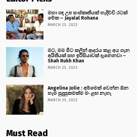
මහා ගඳ උප සංස්කෘතියක් හැදිච්චි රටක්
මේක – Jayalal Rohana
MARCH 25, 2023
මට, මම මීට කලින් ආදරය කළ අය ගැන
අයිතියක් සහ ඉරිසියාවක් දැනෙනවා –
Shah Rukh Khan
MARCH 25, 2023
Angelina Jolie : අම්මෙක් වෙන්න ඕන
හැම සුදුසුකමක්ම මං ළඟ නැහැ
MARCH 25, 2023
Must Read