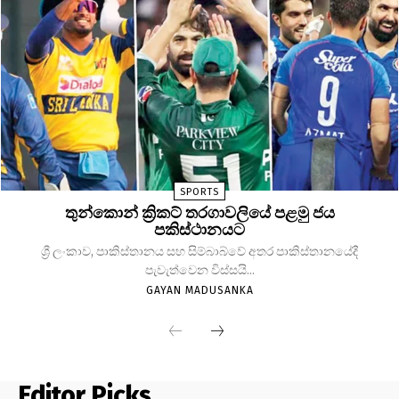
SPORTS
තුන්කොන් ක්‍රිකට් තරගාවලියේ පළමු ජය
පකිස්ථානයට
ශ්‍රී ලංකාව, පාකිස්තානය සහ සිම්බාබ්වේ අතර පාකිස්තානයේදී
පැවැත්වෙන විස්සයි...
GAYAN MADUSANKA
Editor Picks