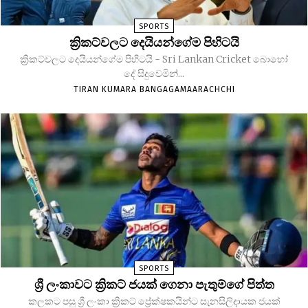
SPORTS
ක්‍රිකට්වලට දෙයියන්ගේම පිහිටයි
ක්‍රිකට්වලට දෙයියන්ගේම පිහිටයි - Sri Lankan Cricket බොහෝ
දේ සිදුවෙමින්...
TIRAN KUMARA BANGAGAMAARACHCHI
SPORTS
ශ්‍රී ලංකාවට ක්‍රිකට් ජයක් ගෙනා පැතුම්ගේ පිත්ත
කලකට පසු ශ්‍රී ලංකා ක්‍රිකට් ප්‍රේක්ෂකයින්ට සැනසිලිදායක ජයක්