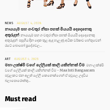
NEWS
AUGUST 4, 2026
නායයෑම් සහ ගංවතුර නිසා පහක් මියයයි දෙදෙනෙකු
අතුරුදන්
නායයෑම් සහ ගංවතුර නිසා පහක් මියයයි දෙදෙනෙකු
අතුරුදන් පසුගිය දින දෙක තුළ ඇද හැලුණු අධික වර්ෂාව හේතුවෙන්
රටේ බොහෝ ප්‍රදේශවල...
ART
AUGUST 4, 2026
මහා ලක්ෂ්මි වගේ ලේලියක් කාලි යකින්නක් වීම
මහා ලක්ෂ්මි
වගේ ලේලියක් කාලි යකින්නක් වීම - Maa Inti Bangaaram
පවුලකට එන අලුත් ලේලි කෙනෙක්ගෙන් ඒ පවුලෙ උදවිය
බලාපොරොත්තු...
Must read