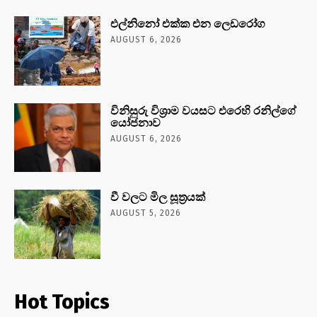
එල්නිනෝ එක්ක එන ලෙඩරෝග
AUGUST 6, 2026
විනිසුරු විශ්‍රාම වයසට එරෙහි රනිල්ගේ
යෝජනාව
AUGUST 6, 2026
වී වලට මිල සූත්‍රයක්
AUGUST 5, 2026
Hot Topics