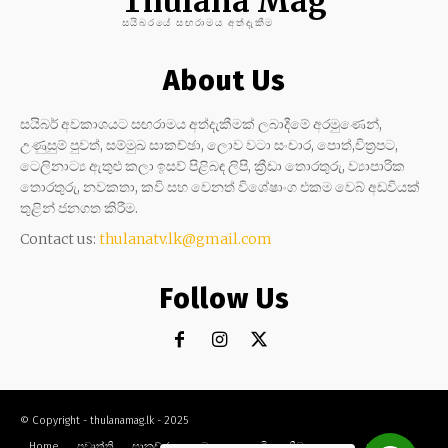
Thulana Mag
සයිබරයේ සඟරාමය අත්දැකීම
About Us
සයිබර් අවකාශයට සඟරාමය අත්දැකීමක් ලබාදීමේ අරමුණෙන්,
උණුසුම් පුවත්, සම්මුඛ සාකච්ඡා, ලොව වටා සංචාර, පොත්,චිත්‍රපට,
ටෙලිනාට්‍ය ඇතුළු කලා ඉසව් පිළිබඳ ලිපි, ක්‍රීඩා තොරතුරු, ව්‍යාපාරික
තොරතුරු, නවකතා, කවි සහ වෙනත් විශේෂාංග එකම වෙබ් අඩවියක්
තුළින් ජනගත කිරීම.
Contact us:
thulanatv.lk@gmail.com
Follow Us
© Copyright - thulanamag.lk - 2025
Home
ප්‍රවෘත්ති
සාකච්ඡා
නවකතා
කවි
ක්‍රීඩා
කලා
සංචාර