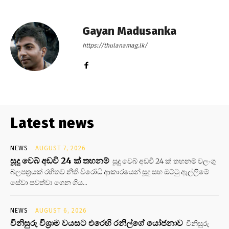
Gayan Madusanka
https://thulanamag.lk/
Latest news
NEWS
AUGUST 7, 2026
සූදු වෙබ් අඩවි 24 ක් තහනම්
සූදු වෙබ් අඩවි 24 ක් තහනම් වලංගු
බලපත්‍රයක් රහිතව නීති විරෝධි ආකාරයෙන් සූදු සහ ඔට්ටු ඇල්ලීමේ
සේවා පවත්වා ගෙන ගිය...
NEWS
AUGUST 6, 2026
විනිසුරු විශ්‍රාම වයසට එරෙහි රනිල්ගේ යෝජනාව
විනිසුරු