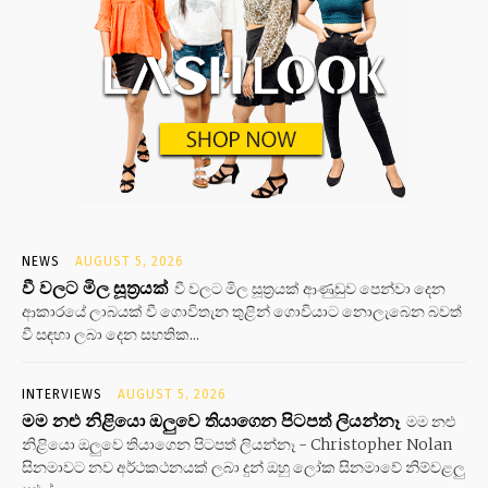
NEWS
AUGUST 5, 2026
වී වලට මිල සූත්‍රයක්
වී වලට මිල සූත්‍රයක් ආණුඩුව පෙන්වා දෙන
ආකාරයේ ලාබයක් වී ගොවිතැන තුළින් ගොවියාට නොලැබෙන බවත්
වී සඳහා ලබා දෙන සහතික...
INTERVIEWS
AUGUST 5, 2026
මම නළු නිළියො ඔලුවෙ තියාගෙන පිටපත් ලියන්නෑ
මම නළු
නිළියො ඔලුවෙ තියාගෙන පිටපත් ලියන්නෑ - Christopher Nolan
සිනමාවට නව අර්ථකථනයක් ලබා දුන් ඔහු ලෝක සිනමාවේ නිම්වළලු