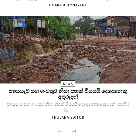
DHARA ABEYNAYAKA
NEWS
නායයෑම් සහ ගංවතුර නිසා පහක් මියයයි දෙදෙනෙකු
අතුරුදන්
නායයෑම් සහ ගංවතුර නිසා පහක් මියයයි දෙදෙනෙකු අතුරුදන් පසුගිය
දින...
THULANA EDITOR