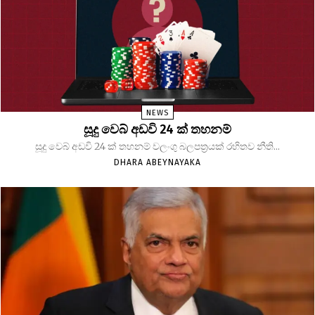
NEWS
සූදු වෙබ් අඩවි 24 ක් තහනම්
සූදු වෙබ් අඩවි 24 ක් තහනම් වලංගු බලපත්‍රයක් රහිතව නීති...
DHARA ABEYNAYAKA