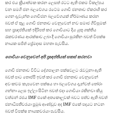
කර එය ක්‍රියාත්මක කරන ලෙසත් රටට ඇති එකම විකල්පය
වන සමගි ජන බලවේගය රටේම ගොවි ජනතාව ඒකරාශි කර
ගෙන දැවැන්ත ගොවිජන බලවේගයක් නිර්මාණය කරන
බවත් ඒ තුළ ගොවි ජනතාව වෙනුවෙන් නව සමාජ ගිවිසුමක්
සහ ප්‍රඥප්තියක් ඉදිරිපත් කර ගොවියාට දිය යුතු ශක්තිය
රැකවරණය ආරක්ෂාව ලබා දී ගොවියා සුරකින බවත් විපක්ෂ
නායක සජිත් ප්‍රේමදාස මහතා පැවසීය.
ගොවියා වෙනුවෙන් අපි ප්‍රඥප්තියක් සකස් කරනවා
ගොවි ජනතාව විවිධ දේශපාලන පක්ෂවලට රැවටුනා ඇති
බවත් පාට තොප්පි ඉවත් කර ගොවි ජනතාව වෙනුවෙන්
අවංකවම කැපවෙන පක්ෂය හා බලවේගය දැන්වත් තෝරා
ගන්නා ලෙස ඉල්ලා සිටින බවත් එදා ගොවියා රකිනවා කියු
වත්මන් රජය IMF එකේ අතකොලුවක් බවට පත්ව ඇති බවත්
ජනාධිපතිවරයා ප්‍රමුඛ ආණ්ඩුව අද IMF එකේ පදයට නටන
බවත් විපක්ෂ නායකවරයා පැවසීය.