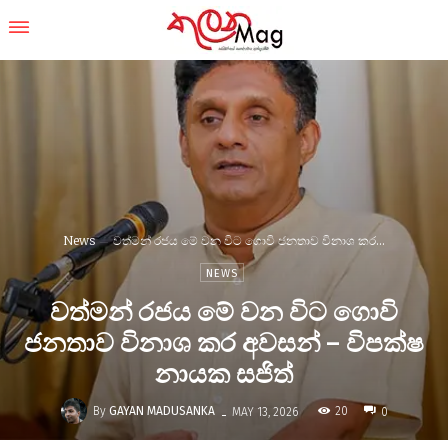
News
වත්මන් රජය මේ වන විට ගොවි ජනතාව විනාශ කර...
NEWS
වත්මන් රජය මේ වන විට ගොවි
ජනතාව විනාශ කර අවසන් – විපක්ෂ
නායක සජිත්
-
By
GAYAN MADUSANKA
20
MAY 13, 2026
0