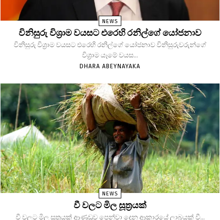
NEWS
විනිසුරු විශ්‍රාම වයසට එරෙහි රනිල්ගේ යෝජනාව
විනිසුරු විශ්‍රාම වයසට එරෙහි රනිල්ගේ යෝජනාව විනිසුරුවරුන්ගේ
විශ්‍රාම යෑමේ වයස...
DHARA ABEYNAYAKA
NEWS
වී වලට මිල සූත්‍රයක්
වී වලට මිල සූත්‍රයක් ආණුඩුව පෙන්වා දෙන ආකාරයේ ලාබයක් වී...