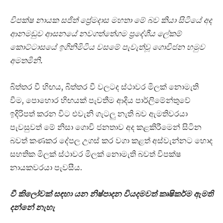
විපක්ෂ නායක සජිත් ප්‍රේමදාස මහතා මේ බව කියා සිටියේ අද
ආනමඩුව ආසනයේ නවගත්තේගම ප්‍රදේශීය ලේකම්
කොට්ටාසයේ ඉගිනිමිටිය වසමේ පැවැත්වූ ගොවිජන හමුව
අමතමිනි.
බිත්තර වී හිඟය, බිත්තර වී වලටද ස්ථාවර මිලක් නොමැති
වීම, පොහොර හිඟයක් පැවතීම ආදිය පාර්ලිමේන්තුවේ
ඉදිරිපත් කරන විට එවැනි ගැටලු නැති බව ඇමතිවරයා
පැවසුවත් මේ නිසා ගොවි ජනතාව අද කළකිරීමෙන් සිටින
බවත් කණකර දේපල උගස් කර වගා කළත් අස්වැන්නට හොද
සහතික මිලක් ස්ථාවර මිලක් නොමැති බවත් විපක්ෂ
නායකවරයා පැවසීය.
වී කිලෝවක් සඳහා යන නිෂ්පාදන වියදමවත් කෘෂිකර්ම ඇමති
දන්නේ නැහැ