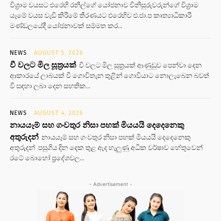
විශ්‍රාම වයසට එරෙහි රනිල්ගේ යෝජනාව විනිසුරුවරුන්ගේ විශ්‍රාම
යෑමේ වයස වැඩි කිරීමේ තීරණයට එරෙහිව එ.ජා.ප කෘත්‍යාධිකාරී
මණ්ඩලයේදී යෝජනාවක් සම්මත කර...
NEWS
AUGUST 5, 2026
වී වලට මිල සූත්‍රයක්
වී වලට මිල සූත්‍රයක් ආණුඩුව පෙන්වා දෙන
ආකාරයේ ලාබයක් වී ගොවිතැන තුළින් ගොවියාට නොලැබෙන බවත්
වී සඳහා ලබා දෙන සහතික...
NEWS
AUGUST 4, 2026
නායයෑම් සහ ගංවතුර නිසා පහක් මියයයි දෙදෙනෙකු
අතුරුදන්
නායයෑම් සහ ගංවතුර නිසා පහක් මියයයි දෙදෙනෙකු
අතුරුදන් පසුගිය දින දෙක තුළ ඇද හැලුණු අධික වර්ෂාව හේතුවෙන්
රටේ බොහෝ ප්‍රදේශවල...
- Advertisement -