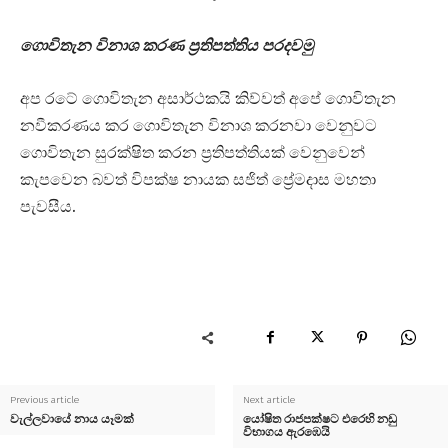
ගොවිතැන විනාශ කරණ ප්‍රතිපත්තිය පරදවමු
අප රටේ ගොවිතැන අසාර්ථකයි කිව්වත් අපේ ගොවිතැන
නවීකරණය කර ගොවිතැන විනාශ කරනවා වෙනුවට
ගොවිතැන සුරක්ෂිත කරන ප්‍රතිපත්තියක් වෙනුවෙන්
කැපවෙන බවත් විපක්ෂ නායක සජිත් ප්‍රේමදාස මහතා
පැවසීය.
Previous article
Next article
වැල්ලවායේ නාය යෑමක්
යෝෂිත රාජපක්ෂට එරෙහි නඩු
විභාගය ඇරඹෙයි