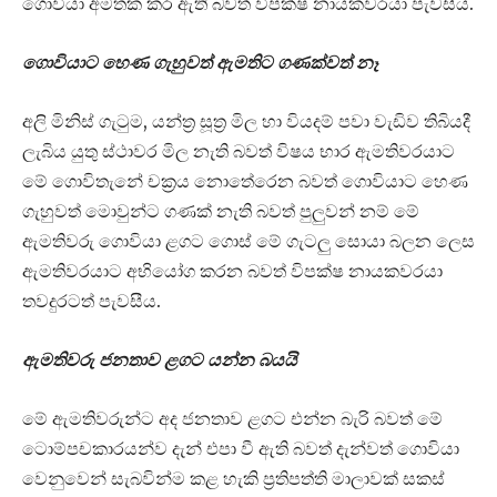
ගොවියා අමතක කර ඇති බවත් විපක්ෂ නායකවරයා පැවසීය.
ගොවියාට හෙණ ගැහුවත් ඇමතිට ගණක්වත් නෑ
අලි මිනිස් ගැටුම, යන්ත්‍ර සූත්‍ර මිල හා වියදම් පවා වැඩිව තිබියදී
ලැබිය යුතු ස්ථාවර මිල නැති බවත් විෂය භාර ඇමතිවරයාට
මේ ගොවිතැනේ චක්‍රය නොතේරෙන බවත් ගොවියාට හෙණ
ගැහුවත් මොවුන්ට ගණක් නැති බවත් පුලුවන් නම් මේ
ඇමතිවරු ⁣ගොවියා ළගට ගොස් මේ ගැටලු සොයා බලන ලෙස
ඇමතිවරයාට අභියෝග කරන බවත් විපක්ෂ නායකවරයා
තවදුරටත් පැවසීය.
ඇමතිවරු ජනතාව ළගට යන්න බයයි
මේ ඇමතිවරුන්ට අද ජනතාව ළගට එන්න බැරි බවත් මේ
ටොම්පචකාරයන්ව දැන් එපා වී ඇති බවත් දැන්වත් ගොවියා
වෙනුවෙන් සැබවින්ම කළ හැකි ප්‍රතිපත්ති මාලාවක් සකස්