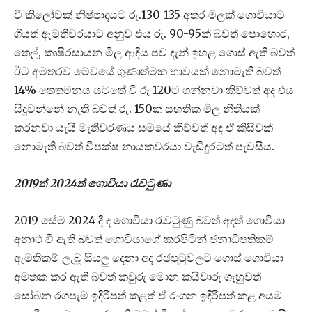
වී කිලෝවක් නිෂ්පාදයට රු.130-135 අතර මිලක් ගොවියාට
ගියත් ඇමතිවරයාට අනුව එය රු. 90-95ක් බවත් පොහොර,
තෙල්, කෘෂිරසායන මිල ආදිය පව දැන් ඉහළ ගොස් ඇති බවත්
ඊට අමතරව මේවයේ ගුණාත්මක භාවයක් නොමැති බවත්
14% තෙතමනය යටතේ වී රු 120ට ගන්නවා කිව්වත් අද එය
සිදුවන්නේ නැති බවත් රු. 150ක සහතික මිල නීතියක්
කරනවා යැයි මැතිවරණය සමයේ කිව්වත් අද ඒ කිසිවක්
නොමැති බවත් විපක්ෂ නායකවරයා වැඩිදුරටත් පැවසීය.
2019ත් 2024ත් ගොවියා රැවටුණා
2019 සේම 2024 දී ද ගොවියා රැවටුණු බවත් අදත් ගොවියා
අනාථ වී ඇති බවත් ගොවියාගේ කරපිටින් ජනාධිපතිකම්
ඇමතිකම් ලැබූ සියලු දෙනා අද රජපුටුවලට ගොස් ගොවියා
අමතක කර ඇති බවත් කවුරු මොන කයිවාරු ගැහුවත්
සෝබන රගපැම් ඉදිරිපත් කළත් ඒ රංගන ඉදිරිපත් කළ අයම