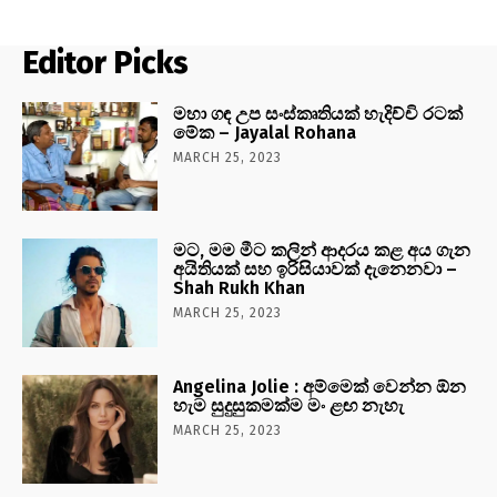
Editor Picks
මහා ගඳ උප සංස්කෘතියක් හැදිච්චි රටක්
මේක – Jayalal Rohana
MARCH 25, 2023
මට, මම මීට කලින් ආදරය කළ අය ගැන
අයිතියක් සහ ඉරිසියාවක් දැනෙනවා –
Shah Rukh Khan
MARCH 25, 2023
Angelina Jolie : අම්මෙක් වෙන්න ඕන
හැම සුදුසුකමක්ම මං ළඟ නැහැ
MARCH 25, 2023