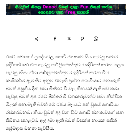
රටේ බොහෝ ප්‍රදේශවල ගොවි ජනතාව සිය ගැටලු තමාට
ඉදිරිපත් කර එම ගැටලු පාර්ලිමේන්තුවට ඉදිරිපත් කරන ලෙස
පැවසු නිසා ඒවා පාර්ලිමේන්තුවට ඉදිරිපත් කරන විට
කෘෂිකර්ම ඇමතිට අනුව එවැනි ප්‍රශ්න ගොවියාට නොමැති
බවත් පසුගිය දින පවා බිත්තර වී වල හිඟයක් ඇති බව තමා
පැවසූ බවත් අප රටේ බිත්තර වී වගාකරුවන්ට පවා නිශ්චිත
මිලක් නොමැති බවත් මේ රජය බලය⁣ට පත් වූයේ ගොවියා
රජකරවනවා කියා වුවත් අද වන විට ගොවි ජනතාවගේ ජන
ජීවිතය පහළටම ඇද දමා ඇති බවත් විපක්ෂ නායක සජිත්
ප්‍රේමදාස මහතා පැවසීය.