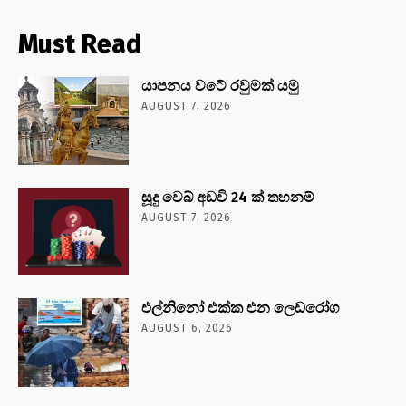
Must Read
යාපනය වටේ රවුමක් යමු
AUGUST 7, 2026
සූදු වෙබ් අඩවි 24 ක් තහනම්
AUGUST 7, 2026
එල්නිනෝ එක්ක එන ලෙඩරෝග
AUGUST 6, 2026