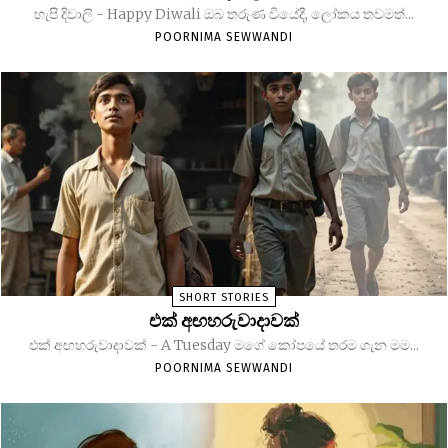
හැපි දිවාලි - Happy Diwali ඔබ තරුණ වියේදී, ලෝකය තවමත්...
POORNIMA SEWWANDI
SHORT STORIES
එක් අඟහරුවාදාවක්
එක් අඟහරුවාදාවක් - A Tuesday මගේ කෝපයේ තරම ගැන මම...
POORNIMA SEWWANDI