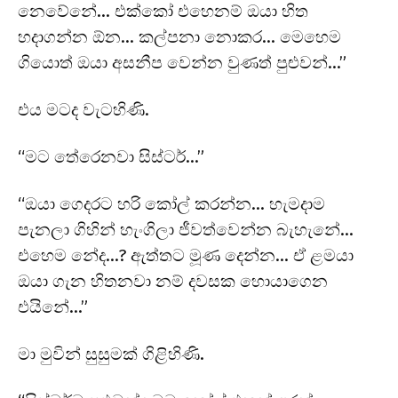
නෙවේනේ… එක්කෝ එහෙනම් ඔයා හිත
හදාගන්න ඕන… කල්පනා නොකර… මෙහෙම
ගියොත් ඔයා අසනීප වෙන්න වුණත් පුළුවන්…”
එය මටද වැටහිණි.
“මට තේරෙනවා සිස්ටර්…”
“ඔයා ගෙදරට හරි කෝල් කරන්න… හැමදාම
පැනලා ගිහින් හැංගිලා ජීවත්වෙන්න බැහැනේ…
එහෙම නේද…? ඇත්තට මූණ දෙන්න… ඒ ළමයා
ඔයා ගැන හිතනවා නම් දවසක හොයාගෙන
එයිනේ…”
මා මුවින් සුසුමක් ගිළිහිණි.