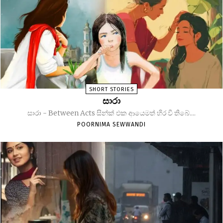
SHORT STORIES
සාරා
සාරා - Between Acts සින්ක් එක ආයෙමත් හිර වී තිබේ....
POORNIMA SEWWANDI