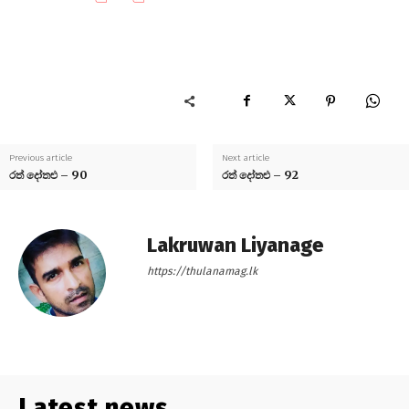
Previous article
Next article
රත් දෝතළු – 90
රත් දෝතළු – 92
Lakruwan Liyanage
https://thulanamag.lk
Latest news