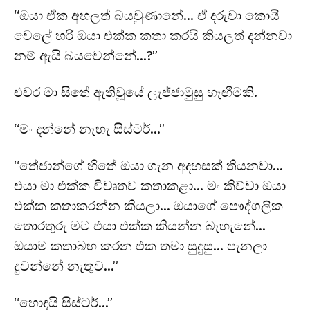
“ඔයා ඒක අහලත් බයවුණානේ… ඒ දරුවා කොයි
වෙලේ හරි ඔයා එක්ක කතා කරයි කියලත් දන්නවා
නම් ඇයි බයවෙන්නේ…?”
එවර මා සිතේ ඇතිවූයේ ලැජ්ජාමුසු හැඟීමකි.
“මං දන්නේ නැහැ සිස්ටර්…”
“තේජාන්ගේ හිතේ ඔයා ගැන අදහසක් තියනවා…
එයා මා එක්ක විවෘතව කතාකළා… මං කිව්වා ඔයා
එක්ක කතාකරන්න කියලා… ඔයාගේ පෞද්ගලික
තොරතුරු මට එයා එක්ක කියන්න බැහැනේ…
ඔයාම කතාබහ කරන එක තමා සුදුසු… පැනලා
දුවන්නේ නැතුව…”
“හොඳයි සිස්ටර්…”