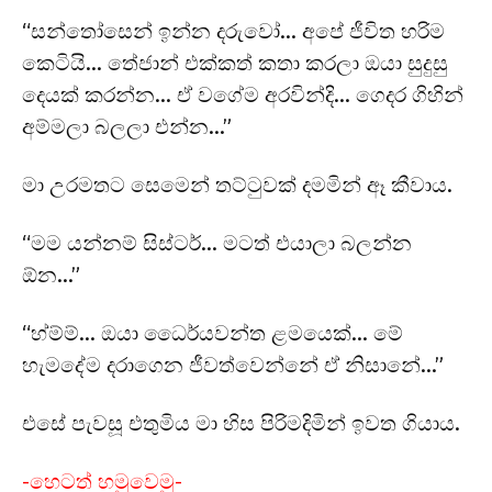
“සන්තෝසෙන් ඉන්න දරුවෝ… අපේ ජීවිත හරිම
කෙටියි… තේජාන් එක්කත් කතා කරලා ඔයා සුදුසු
දෙයක් කරන්න… ඒ වගේම අරවින්දි… ගෙදර ගිහින්
අම්මලා බලලා එන්න…”
මා උරමතට සෙමෙන් තට්ටුවක් දමමින් ඈ කීවාය.
“මම යන්නම් සිස්ටර්… මටත් එයාලා බලන්න
ඕන…”
“හ්ම්ම්… ඔයා ධෛර්යවන්ත ළමයෙක්… මේ
හැමදේම දරාගෙන ජීවත්වෙන්නේ ඒ නිසානේ…”
එසේ පැවසූ එතුමිය මා හිස පිරිමදිමින් ඉවත ගියාය.
-හෙටත් හමුවෙමු-