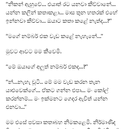
“නිකන් ඇහුවේ… එයාත් රට යනවා කිව්වානේ…
යන්න කලින් කතාකළා… මාස තුන හතරක් එහේ
ඉන්නවා කිව්වා… ඔයාට කතා කළේ නැත්ද…?”
“මගේ නම්බර් එක වැඩ කළේ නැහැනේ…”
මුවට ආවට මම කීවෙමි.
“මේ ඔයාගේ අලුත් නම්බර් එකද…?”
“න්…නැහැ චූටි.. මේ මම වැඩ කරන තැන
යාළුවෙක්ගේ… ඒකට ගන්න එපා… මං කෝල්
කරන්නම්… මං ඉක්මනට ගෙදර ඇවිත් යන්න
එනවා…”
මම එසේ පවසා කතාබහ නිමකළෙමි. නිර්මාණිද