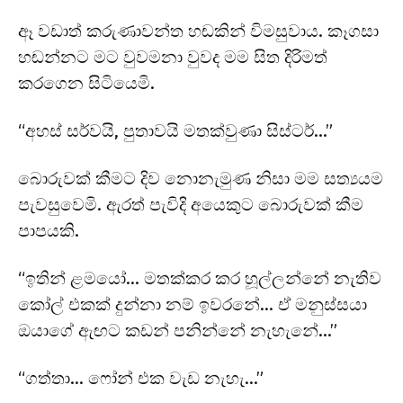
ඈ වඩාත් කරුණාවන්ත හඬකින් විමසුවාය. කෑගසා
හඬන්නට මට වුවමනා වුවද මම සිත දිරිමත්
කරගෙන සිටියෙමි.
“අහස් සර්වයි, පුතාවයි මතක්වුණා සිස්ටර්…”
බොරුවක් කීමට දිව නොනැමුණ නිසා මම සත්‍යයම
පැවසුවෙමි. ඇරත් පැවිදි අයෙකුට බොරුවක් කීම
පාපයකි.
“ඉතින් ළමයෝ… මතක්කර කර හූල්ලන්නේ නැතිව
කෝල් එකක් දුන්නා නම් ඉවරනේ… ඒ මනුස්සයා
ඔයාගේ ඇඟට කඩන් පනින්නේ නැහැනේ…”
“ගත්තා… ෆෝන් එක වැඩ නැහැ…”