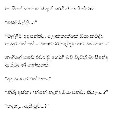
මා සිතේ සහනයක් ඇතිකරමින් නංගී කීවාය.
“කෝ මල්ලි…?”
“මල්ලිට අද පන්ති… ලොක්කාක්කේ ඔයා කවද්ද
ගෙදර එන්නේ… කොච්චර කල්ද ඔයාව නොදැක…”
නංගීගේ හඬේ එවර වූ ශෝකී බව වැටහී මා සිතේද
ඇතිවුණේ ශෝකයකි.
“අද හෙටම එන්නම්…”
“නිරූ අක්කා දන්නේ නැත්ද ඔයා එනවා කියලා…?”
“නැහැ… ඇයි චූටි…?”