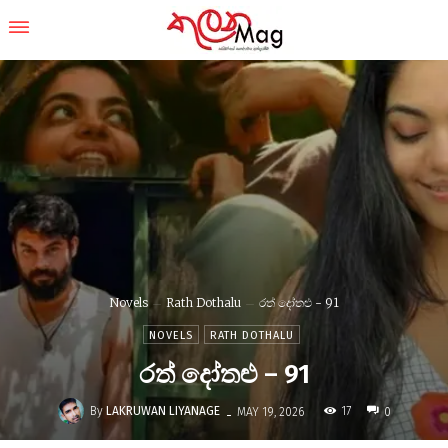
Novels
Rath Dothalu
රත් දෝතළු - 91
NOVELS
RATH DOTHALU
රත් දෝතළු – 91
-
By
LAKRUWAN LIYANAGE
17
MAY 19, 2026
0