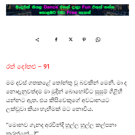
රත් දෝතළු – 91
මම දවස් ගතකළේ තෝන්තු වූ බවකින් මෙනි. මා ද
නොදැනුවත්දම මා මුදින් බොහෝවිට සුසුම් ගිළිහී
යන්නට ඇත. එය කිසිවෙකුගේ අවධානයට
ලක්වූවා කියා හැඟීමක් මට නොවීය.
“මොනව ගැනද අරවින්දි හූල්ල හූල්ල කල්පනා
කරන්නේ…?”