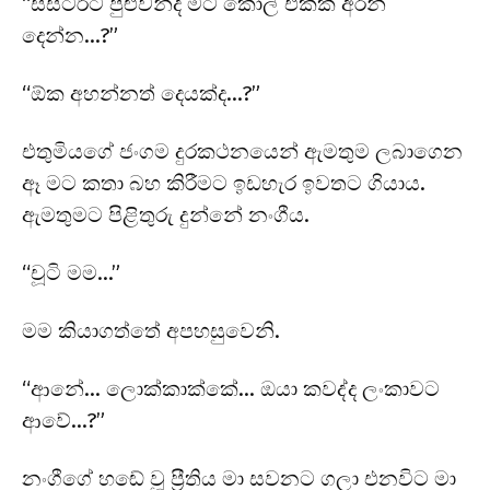
“සිස්ටර්ට පුළුවන්ද මට කෝල් එකක් අරන්
දෙන්න…?”
“ඕක අහන්නත් දෙයක්ද…?”
එතුමියගේ ජංගම දුරකථනයෙන් ඇමතුම ලබාගෙන
ඈ මට කතා බහ කිරීමට ඉඩහැර ඉවතට ගියාය.
ඇමතුමට පිළිතුරු දුන්නේ නංගීය.
“චූටි මම…”
මම කියාගත්තේ අපහසුවෙනි.
“ආනේ… ලොක්කාක්කේ… ඔයා කවද්ද ලංකාවට
ආවේ…?”
නංගීගේ හඬේ වූ ප්‍රීතිය මා සවනට ගලා එනවිට මා