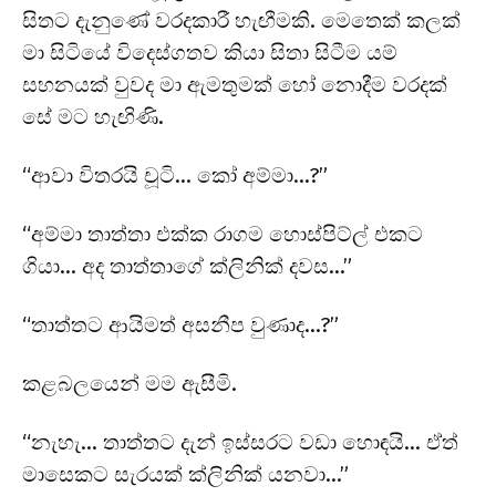
සිතට දැනුණේ වරදකාරී හැඟීමකි. මෙතෙක් කලක්
මා සිටියේ විදෙස්ගතව කියා සිතා සිටීම යම්
සහනයක් වුවද මා ඇමතුමක් හෝ නොදීම වරදක්
සේ මට හැඟිණි.
“ආවා විතරයි චූටි… කෝ අම්මා…?”
“අම්මා තාත්තා එක්ක රාගම හොස්පිට්ල් එකට
ගියා… අද තාත්තාගේ ක්ලිනික් දවස…”
“තාත්තට ආයිමත් අසනීප වුණාද…?”
කළබලයෙන් මම ඇසීමි.
“නැහැ… තාත්තට දැන් ඉස්සරට වඩා හොඳයි… ඒත්
මාසෙකට සැරයක් ක්ලිනික් යනවා…”