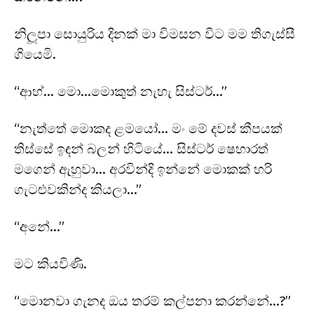
නිලූපා සොයුරිය දිනක් මා විමසන විට මම තිගැස්සී
ගියෙමි.
“ආහ්… මො…මොකුත් නැහැ සිස්ටර්…”
“නැත්තේ මොකද ළමයෝ… මං මේ දවස් කීපයක්
තිස්සේ ඉඳන් බලන් හිටියේ… සිස්ටර් ෂෙහාරත්
මගෙන් ඇහුවා… අරවින්දි ඉන්නේ මොකක් හරි
ගැටළුවකින්ද කියලා…”
“අනේ…”
මට කියවිණි.
“මොනවා ගැනද ඔය තරම් කල්පනා කරන්නේ…?”