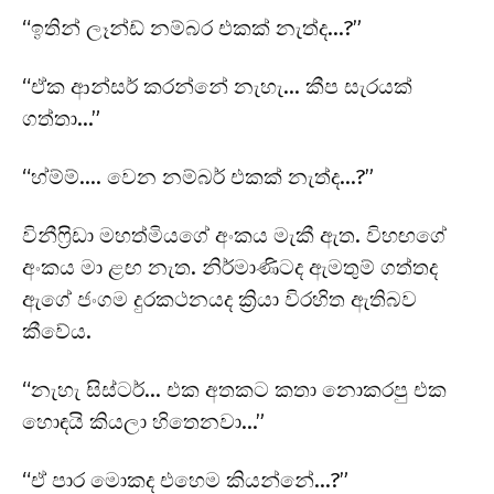
“ඉතින් ලෑන්ඩ් නම්බර එකක් නැත්ද…?”
“ඒක ආන්සර් කරන්නේ නැහැ… කීප සැරයක්
ගත්තා…”
“හ්ම්ම්…. වෙන නම්බර් එකක් නැත්ද…?”
විනීෆ්‍රිඩා මහත්මියගේ අංකය මැකී ඇත. විහඟගේ
අංකය මා ළඟ නැත. නිර්මාණිටද ඇමතුම් ගත්තද
ඇගේ ජංගම දුරකථනයද ක්‍රියා විරහිත ඇතිබව
කීවේය.
“නැහැ සිස්ටර්… එක අතකට කතා නොකරපු එක
හොඳයි කියලා හිතෙනවා…”
“ඒ පාර මොකද එහෙම කියන්නේ…?”