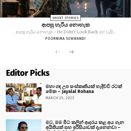
SHORT STORIES
ආපසු හැරිය නොහැක
ආපසු හැරිය නොහැක - He Didn’t Look Back මහ වැසි...
POORNIMA SEWWANDI
Editor Picks
මහා ගඳ උප සංස්කෘතියක් හැදිච්චි රටක්
මේක – Jayalal Rohana
MARCH 25, 2023
මට, මම මීට කලින් ආදරය කළ අය ගැන
අයිතියක් සහ ඉරිසියාවක් දැනෙනවා –