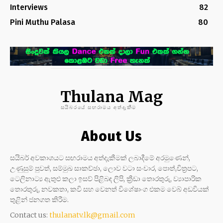
Interviews
82
Pini Muthu Palasa
80
Thulana Mag
සයිබරයේ සඟරාමය අත්දැකීම
About Us
සයිබර් අවකාශයට සඟරාමය අත්දැකීමක් ලබාදීමේ අරමුණෙන්,
උණුසුම් පුවත්, සම්මුඛ සාකච්ඡා, ලොව වටා සංචාර, පොත්,චිත්‍රපට,
ටෙලිනාට්‍ය ඇතුළු කලා ඉසව් පිළිබඳ ලිපි, ක්‍රීඩා තොරතුරු, ව්‍යාපාරික
තොරතුරු, නවකතා, කවි සහ වෙනත් විශේෂාංග එකම වෙබ් අඩවියක්
තුළින් ජනගත කිරීම.
Contact us:
thulanatv.lk@gmail.com