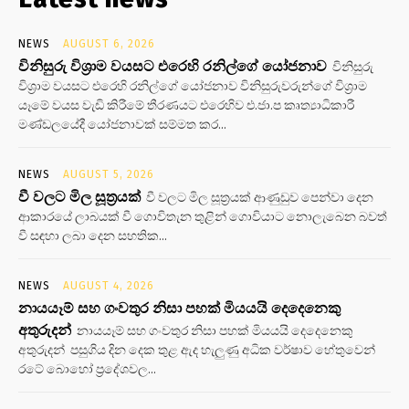
NEWS
AUGUST 6, 2026
විනිසුරු විශ්‍රාම වයසට එරෙහි රනිල්ගේ යෝජනාව
විනිසුරු
විශ්‍රාම වයසට එරෙහි රනිල්ගේ යෝජනාව විනිසුරුවරුන්ගේ විශ්‍රාම
යෑමේ වයස වැඩි කිරීමේ තීරණයට එරෙහිව එ.ජා.ප කෘත්‍යාධිකාරී
මණ්ඩලයේදී යෝජනාවක් සම්මත කර...
NEWS
AUGUST 5, 2026
වී වලට මිල සූත්‍රයක්
වී වලට මිල සූත්‍රයක් ආණුඩුව පෙන්වා දෙන
ආකාරයේ ලාබයක් වී ගොවිතැන තුළින් ගොවියාට නොලැබෙන බවත්
වී සඳහා ලබා දෙන සහතික...
NEWS
AUGUST 4, 2026
නායයෑම් සහ ගංවතුර නිසා පහක් මියයයි දෙදෙනෙකු
අතුරුදන්
නායයෑම් සහ ගංවතුර නිසා පහක් මියයයි දෙදෙනෙකු
අතුරුදන් පසුගිය දින දෙක තුළ ඇද හැලුණු අධික වර්ෂාව හේතුවෙන්
රටේ බොහෝ ප්‍රදේශවල...