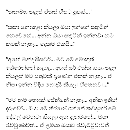
“කතාබහ කළත් ඒකත් හිතට දුකක්…”
“කතා නොකළා කියලා ඔයා ඉන්නේ සතුටින්
නෙවේනේ… අන්න ඔයා සතුටින් ඉන්නවා නම්
කමක් නැහැ… දෙකම එකයි…”
“අනේ මන්ද සිස්ටර්… මට මේ මොකුත්
තේරෙන්නේ නැහැ… අහස් සර් එක්ක කතා කළා
කියලත් මට සතුටක් දැණෙන එකක් නැහැ… ඒ
නිසා ඉන්න විදිය හොඳයි කියලා හිතෙනවා…”
“මට නම් හොඳක් පේන්නේ නැහැ… අනික ඉතින්
දරුවෝ… ඔයා මේ තිරණේ ගත්තේ කවදාහරි මේ
දේවල් වෙනවා කියලා දැන දැනමනේ… ඔයා
රැවටුණාවත්… ඒ ළමයා ඔයාව රැවැට්ටුවාවත්