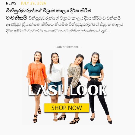
NEWS
JULY 29, 2026
විනිසුරුවරුන්ගේ විශ්‍රාම කාලය දිර්ඝ කිරිම
වංචනිකයි
විනිසුරුවරුන්ගේ විශ්‍රාම කාලය දිර්ඝ කිරිම වංචනිකයි
ආණ්ඩුව ක්‍රියාත්මක කිරිමට නියමිත විනිසුරුවරුන්ගේ විශ්‍රාම කාලය
දිර්ඝ කිරිමේ ව්‍යවස්ථා සංශෝධනයට නිතීඥ ක්ෂේතුයේ දැඩි...
- Advertisement -