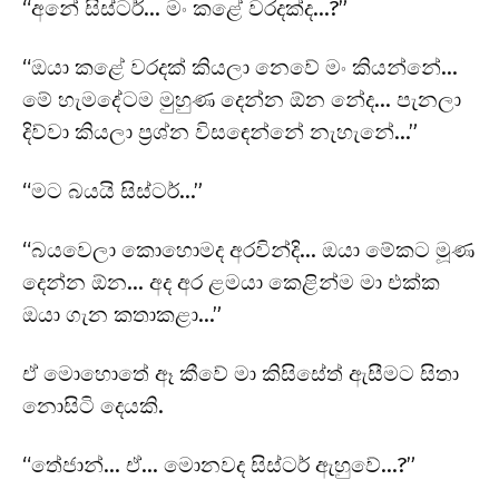
“අනේ සිස්ටර්… මං කළේ වරදක්ද…?”
“ඔයා කළේ වරදක් කියලා නෙවේ මං කියන්නේ…
මේ හැමදේටම මුහුණ දෙන්න ඕන නේද… පැනලා
දිව්වා කියලා ප්‍රශ්න විසඳෙන්නේ නැහැනේ…”
“මට බයයි සිස්ටර්…”
“බයවෙලා කොහොමද අරවින්දි… ඔයා මේකට මූණ
දෙන්න ඕන… අද අර ළමයා කෙළින්ම මා එක්ක
ඔයා ගැන කතාකළා…”
ඒ මොහොතේ ඈ කීවේ මා කිසිසේත් ඇසීමට සිතා
නොසිටි දෙයකි.
“තේජාන්… ඒ… මොනවද සිස්ටර් ඇහුවේ…?”