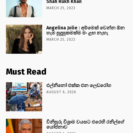
Shah Rukh Khan
MARCH 25, 2023
Angelina Jolie : අම්මෙක් වෙන්න ඕන
හැම සුදුසුකමක්ම මං ළඟ නැහැ
MARCH 25, 2023
Must Read
එල්නිනෝ එක්ක එන ලෙඩරෝග
AUGUST 6, 2026
විනිසුරු විශ්‍රාම වයසට එරෙහි රනිල්ගේ
යෝජනාව