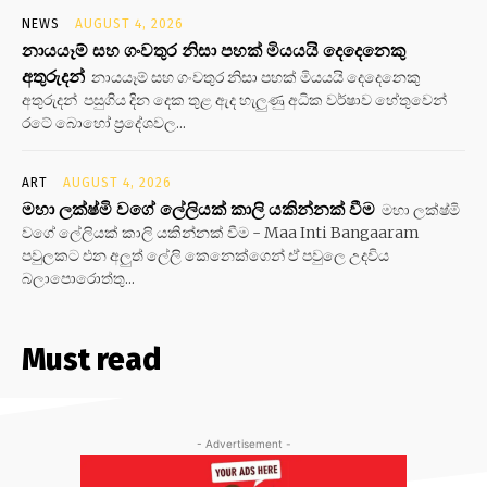
NEWS
AUGUST 4, 2026
නායයෑම් සහ ගංවතුර නිසා පහක් මියයයි දෙදෙනෙකු
අතුරුදන්
නායයෑම් සහ ගංවතුර නිසා පහක් මියයයි දෙදෙනෙකු
අතුරුදන් පසුගිය දින දෙක තුළ ඇද හැලුණු අධික වර්ෂාව හේතුවෙන්
රටේ බොහෝ ප්‍රදේශවල...
ART
AUGUST 4, 2026
මහා ලක්ෂ්මි වගේ ලේලියක් කාලි යකින්නක් වීම
මහා ලක්ෂ්මි
වගේ ලේලියක් කාලි යකින්නක් වීම - Maa Inti Bangaaram
පවුලකට එන අලුත් ලේලි කෙනෙක්ගෙන් ඒ පවුලෙ උදවිය
බලාපොරොත්තු...
Must read
- Advertisement -