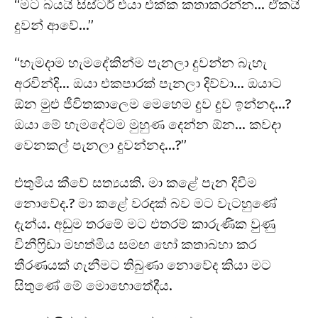
“මට බයයි සිස්ටර් එයා එක්ක කතාකරන්න… ඒකයි
දුවන් ආවේ…”
“හැමදාම හැමදේකින්ම පැනලා දුවන්න බැහැ
අරවින්දි… ඔයා එකපාරක් පැනලා දිව්වා… ඔයාට
ඕන මුළු ජීවිතකාලෙම මෙහෙම දුව දුව ඉන්නද…?
ඔයා මේ හැමදේටම මුහුණ දෙන්න ඕන… කවදා
වෙනකල් පැනලා දුවන්නද…?”
එතුමිය කීවේ සත්‍යයකි. මා කළේ පැන දිවීම
නොවේද.? මා කළේ වරදක් බව මට වැටහුණේ
දැන්ය. අඩුම තරමේ මට එතරම් කාරුණික වුණු
විනීෆ්‍රිඩා මහත්මිය සමඟ හෝ කතාබහා කර
තීරණයක් ගැනීමට තිබුණා නොවේද කියා මට
සිතුණේ මේ මොහොතේදීය.