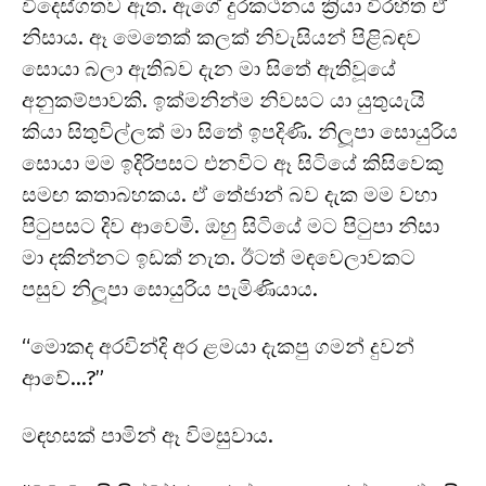
විදෙස්ගතව ඇත. ඇගේ දුරකථනය ක්‍රියා විරහිත ඒ
නිසාය. ඈ මෙතෙක් කලක් නිවැසියන් පිළිබඳව
සොයා බලා ඇතිබව දැන මා සිතේ ඇතිවූයේ
අනුකම්පාවකි. ඉක්මනින්ම නිවසට යා යුතුයැයි
කියා සිතුවිල්ලක් මා සිතේ ඉපදිණි. නිලූපා සොයුරිය
සොයා මම ඉදිරිපසට එනවිට ඈ සිටියේ කිසිවෙකු
සමඟ කතාබහකය. ඒ තේජාන් බව දැක මම වහා
පිටුපසට දිව ආවෙමි. ඔහු සිටියේ මට පිටුපා නිසා
මා දකින්නට ඉඩක් නැත. ඊටත් මඳවෙලාවකට
පසුව නිලූපා සොයුරිය පැමිණියාය.
“මොකද අරවින්දි අර ළමයා දැකපු ගමන් දුවන්
ආවේ…?”
මඳහසක් පාමින් ඈ විමසුවාය.