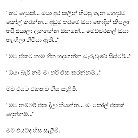
“තව දෙයක්… ඔයා අර කලින් හිටපු තැන ගෙදරට
කෝල් කරන්න… අඩුම තරමේ ඔයා හොඳින් කියලා
හරි එයාලා දැනගන්න ඕනනේ… මෙච්චරකල් ඔයා
හැංගිලා හිටියා ඇති…”
“මට ඒකට තාම හිත හදාගන්න බැරුවුණා සිස්ටර්…”
“ඔයා බැරි නම් මං හරි ඒක කරන්නම්…”
මම එයට එකඟව හිස සැළීමි.
“මට නම්බර් එක දීලා තියන්න… මං කෝල් එකක්
දෙන්නම්…”
මම එයටද හිස සැළීමි.