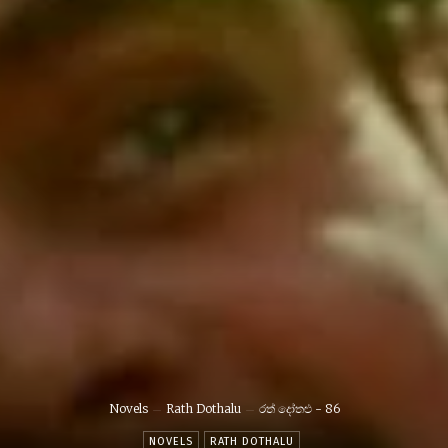
Novels
Rath Dothalu
රත් දෝතළු - 86
NOVELS
RATH DOTHALU