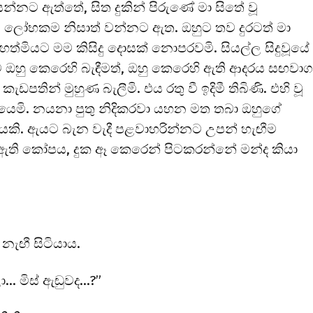
න්නට ඇත්තේ, සිත දුකින් පිරුණේ මා සිතේ වූ
වූ ලෝභකම නිසාත් වන්නට ඇත. ඔහුට තව දුරටත් මා
මහත්මියට මම කිසිදු දොසක් නොපරවමි. සියල්ල සිදුවූයේ
 ඔහු කෙරෙහි බැඳීමත්, ඔහු කෙරෙහි ඇති ආදරය සඟවා
තින් මුහුණ බැලීමි. එය රතු වී ඉදිමී තිබිණි. එහි වූ
ියෙමි. නයනා පුතු නිදිකරවා යහන මත තබා ඔහුගේ
යකි. ඇයට බැන වැදී පළවාහරින්නට උපන් හැඟීම
ති කෝපය, දුක ඈ කෙරෙන් පිටකරන්නේ මන්ද කියා
නැඟී සිටියාය.
ා… මිස් ඇඬුවද…?”