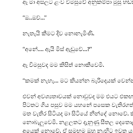
ඈ මා අසලට ළංව විමසුවේ අනුකම්පා මුසු හඬක
“ඔ..ඔව්…”
නැතැයි කීමට දිව නොනැමිණි.
“අනේ…. ඇයි මිස් ඇඬුවේ…?”
ඈ විමසුවද මම කිසිත් නොකීවෙමි.
“කමක් නැහැ… මට කියන්න බැරිදෙයක් වෙන්න
එවන් අවශ්‍යතාවයක් නොවුවද මම එයට එකඟ 
පිටතට ගිය පසුව මම යහනේ පසෙක වැතිරගත්ත
මත වැතිර සිටියද මා සිටියේ නින්දේ නොවේ. 
නොබැලුවෙමි. නළලතට දැනුණු සීතල දෙතොලක
අයෙක් නොවේ. ඒ සමඟම ඔහු නැඟිට ඉවත යන 