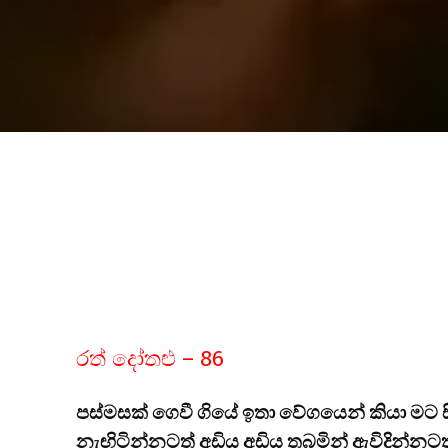
රත් දෝතළු – 86
පස්මසක් ගෙවී ගියේ ඉතා වේගයෙන් කියා මට ස
නැඟිටින්නටත් අඩිය අඩිය තබමින් ඇවිදින්නට