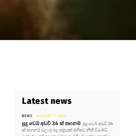
Latest news
NEWS
AUGUST 7, 2026
සූදු වෙබ් අඩවි 24 ක් තහනම්
සූදු වෙබ් අඩවි 24
ක් තහනම් වලංගු බලපත්‍රයක් රහිතව නීති විරෝධි