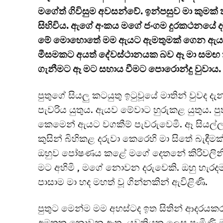
මගේත් ගිවිසුම අවසන්වේ. ඉන්පසුව මා කුමක් ක
සිහිවිය. ඇගේ අංකය මගේ ජංගම දුරකථනයේ ද
මේ මොහොතේ මම ඇයට ඇමතුමක් ගෙන ඇයත් ස
මීසමකට අයත් දේවස්ථානයක බව ඈ මා සමඟ කී
ගැනීමට ඈ මට සහාය වීමට පොරොන්දු වුවාය. 
පුතුගේ සියලු කටයුතු ඉටුවූයේ මාතින් වුවද ද
පැවරිය යුතුය. ඇයව මේවාට හුරුකළ යුතුය.
කෙමෙන් ඇයට වගකීම් පැවරුවෙමි. ඈ සියල්ල
කුසින් බිහිකළ දරුවා කෙරෙහි මා සිතේ බැඳීම
ඔහුව පෝෂණය කළේ මගේ දෙතනේ කිරිවලිනි. ඔහ
මට අහිමි , මගේ නොවන දරුවෙකි. ඔහු හැ
පාසාම මා හද මහත් වූ ගින්නකින් ඇවිළිණි.
පුතුට මෙන්ම මම අහස්ටද ඉත සිතින් ආදරයක
අමතක නොවනු ඇත. යුවතියක ලෙස පැමිණි ම