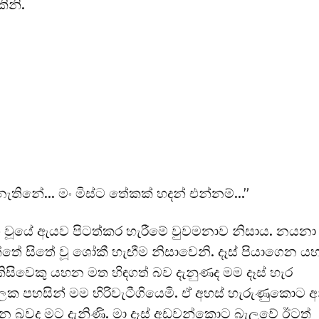
ිනි.
ැතිනේ… මං මිස්ට තේකක් හදන් එන්නම්…”
වූයේ ඇයව පිටත්කර හැරීමේ වුවමනාව නිසාය. නයනා
ේ සිතේ වූ ශෝකී හැඟීම නිසාවෙනි. දෑස් පියාගෙන 
කිසිවෙකු යහන මත හිඳගත් බව දැනුණද මම දෑස් හැර
 පහසින් මම හිරිවැටීගියෙමි. ඒ අහස් හැරුණුකොට අ
බවද මට දැනිණි. මා දෑස් අඩවන්කොට බැලුවේ ඊටත්