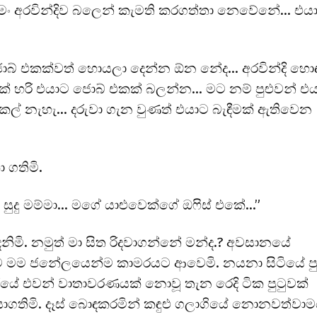
 මං අරවින්දිව බලෙන් කැමති කරගත්තා නෙවේනේ… එය
ජොබ් එකක්වත් හොයලා දෙන්න ඕන නේද… අරවින්දි හො
හරි එයාට ජොබ් එකක් බලන්න… මට නම් පුළුවන් එ
ටිකල් නැහැ… දරුවා ගැන වුණත් එයාට බැඳීමක් ඇතිවෙන
 ගතිමි.
සුදු මම්මා… මගේ යාළුවෙක්ගේ ඔෆිස් එකේ…”
නිමි. නමුත් මා සිත රිදවාගන්නේ මන්ද.? අවසානයේ
ත්ව මම ජනේලයෙන්ම කාමරයට ආවෙමි. නයනා සිටියේ පු
රයේ එවන් වාතාවරණයක් නොවූ තැන රෙදි ටික පුටුවක්
ගතිමි. දෑස් බොඳකරමින් කඳුළු ගලාගියේ නොනවත්වාම