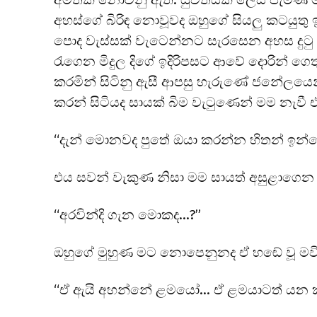
අහස්ගේ බිරිඳ නොවූවද ඔහුගේ සියලු කටයුතු ඉ
පොද වැස්සක් වැටෙන්නට සැරසෙන අහස දුටු 
රැගෙන මිදුල දිගේ ඉදිරිපසට ආවේ දොරින් ගෙතු
කරමින් සිටිනු ඇසී ආපසු හැරුණේ ජනේලයෙන
කරන් සිටියද සායක් බිම වැටුණෙන් මම නැවී එ
“දැන් මොනවද පුතේ ඔයා කරන්න හිතන් ඉන්න
එය සවන් වැකුණ නිසා මම සායත් අසුළාගෙන
“අරවින්දි ගැන මොකද…?”
ඔහුගේ මුහුණ මට නොපෙනුනද ඒ හඬේ වූ මවිත
“ඒ ඇයි අහන්නේ ළමයෝ… ඒ ළමයාටත් යන ක