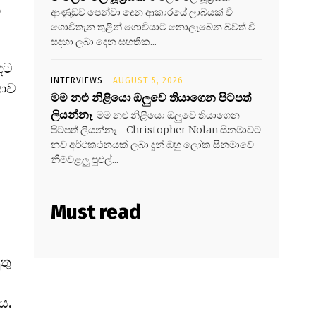
ා
ආණුඩුව පෙන්වා දෙන ආකාරයේ ලාබයක් වී
ගොවිතැන තුළින් ගොවියාට නොලැබෙන බවත් වී
සඳහා ලබා දෙන සහතික...
ඳට
INTERVIEWS
AUGUST 5, 2026
යාව
මම නළු නිළියො ඔලුවෙ තියාගෙන පිටපත්
ලියන්නෑ
මම නළු නිළියො ඔලුවෙ තියාගෙන
පිටපත් ලියන්නෑ - Christopher Nolan සිනමාවට
නව අර්ථකථනයක් ලබා දුන් ඔහු ලෝක සිනමාවේ
නිම්වළලු පුළුල්...
Must read
තු
ය.