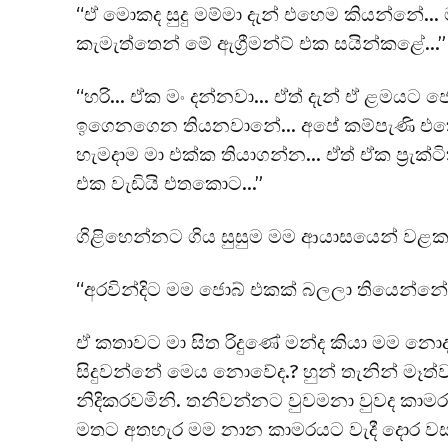
“ඒ මොකද සුදු මම්මා දැන් එහෙම කියන්නේ…
කැමැත්තෙන් මේ ඇග්‍රීමන්ට් එක සයින්කළේ…”
“හරි… ඒක මං දන්නවා… ඒත් දැන් ඒ ළමයට 
ඉගෙනගෙන තියනවානේ… අපේ කම්පැණි එකේ 
හැමදාම මා එක්ක තියාගන්න… ඒත් ඒක ප්‍රැක්
එක වැඩියි එතකොට…”
ගිළිහෙන්නට ගිය සුසුම මම ආයාසයෙන් වළකා
“අරවින්දිට මම ජොබ් එකක් බලලා තියෙන්නේ 
ඒ කතාවට මා සිත රිදුණේ මන්ද කියා මම නොද
සිදුවන්නේ මෙය නොවේද.? හුන් තැනින් මෑ
නිදිකරවමිනි. තනිවන්නට වුවමනා වුවද කාම
මතට අතහැර මම නාන කාමරයට වැදී දොර වසා