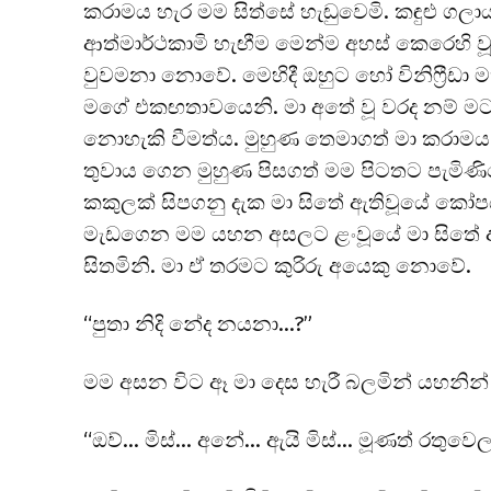
කරාමය හැර මම සිත්සේ හැඬුවෙමි. කඳුළු ගලාය
ආත්මාර්ථකාමි හැඟීම මෙන්ම අහස් කෙරෙහි 
වුවමනා නොවේ. මෙහිදී ඔහුට හෝ විනිෆ්‍රීඩා 
මගේ එකඟතාවයෙනි. මා අතේ වූ වරද නම් මට
නොහැකි වීමත්ය. මුහුණ තෙමාගත් මා කරාමය කැඩප
තුවාය ගෙන මුහුණ පිසගත් මම පිටතට පැමිණ
කකුලක් සිපගනු දැක මා සිතේ ඇතිවූයේ කෝප
මැඩගෙන මම යහන අසලට ළංවූයේ මා සිතේ ඇ
සිතමිනි. මා ඒ තරමට කුරිරු අයෙකු නොවේ.
“පුතා නිදි නේද නයනා…?”
මම අසන විට ඈ මා දෙස හැරී බලමින් යහනින් 
“ඔව්… මිස්… අනේ… ඇයි මිස්… මූණත් රතුවෙල