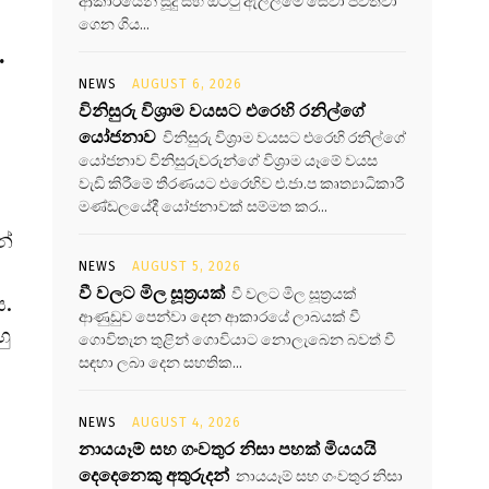
ආකාරයෙන් සූදු සහ ඔට්ටු ඇල්ලීමේ සේවා පවත්වා
ගෙන ගිය...
.
NEWS
AUGUST 6, 2026
විනිසුරු විශ්‍රාම වයසට එරෙහි රනිල්ගේ
යෝජනාව
විනිසුරු විශ්‍රාම වයසට එරෙහි රනිල්ගේ
යෝජනාව විනිසුරුවරුන්ගේ විශ්‍රාම යෑමේ වයස
වැඩි කිරීමේ තීරණයට එරෙහිව එ.ජා.ප කෘත්‍යාධිකාරී
මණ්ඩලයේදී යෝජනාවක් සම්මත කර...
න්
NEWS
AUGUST 5, 2026
වී වලට මිල සූත්‍රයක්
වී වලට මිල සූත්‍රයක්
ය.
ආණුඩුව පෙන්වා දෙන ආකාරයේ ලාබයක් වී
හු
ගොවිතැන තුළින් ගොවියාට නොලැබෙන බවත් වී
සඳහා ලබා දෙන සහතික...
NEWS
AUGUST 4, 2026
නායයෑම් සහ ගංවතුර නිසා පහක් මියයයි
දෙදෙනෙකු අතුරුදන්
නායයෑම් සහ ගංවතුර නිසා