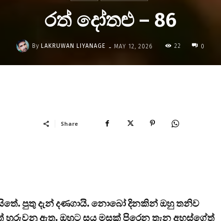
රත් දෝතළු – 86
-
By
LAKRUWAN LIYANAGE
22
MAY 12, 2026
0
Share
ිතේ. පුතු දැන් දණගායි. නොබෝ දිනකින් ඔහු තනිව
ත් හුරුවනු ඇත. ඔහුට සය මසක් පිරෙන තැන අහස්ගේත්