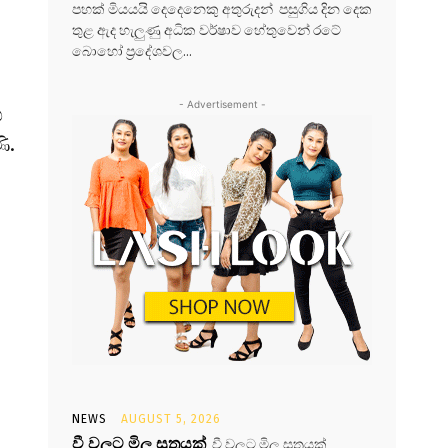
පහක් මියයයි දෙදෙනෙකු අතුරුදන් පසුගිය දින දෙක
තුළ ඇද හැලුණු අධික වර්ෂාව හේතුවෙන් රටේ
බොහෝ ප්‍රදේශවල...
- Advertisement -
ු
ි.
NEWS
AUGUST 5, 2026
වී වලට මිල සූත්‍රයක්
වී වලට මිල සූත්‍රයක්