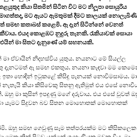
ළයුතුද කියා සිතමින් සිටින විට මට නිලූපා සොයුරිය
මාගත්තද, මට ඇයට ඇමතුමක් දීමට කාලයක් නොලැබිණි
මඟ කතාබස් කළෙමි. ඈ දැන් සිටින්නේ වෙනත්
වාය. එයද කොළඹට නුදුරු තැනකි. රැකියාවක් සොයා
එයින් මා සිතට දැනුණේ යම් සහනයකි.
ැන් මා ඒවායින් නිදහස්විය යුතුය. නයනාට මේ සියල්ල
 පුතු දැනටමත් ඈ සමඟ එකතුය. නයනා කැඳවා මම කෙමෙ
 ඉතා හොඳින් ඉටුකළේ කිසිදු පැනයක් නොවිමසාමය. මා
ක් නැතැයි කියා කිසිවෙකු සිතනු ඇතිමුත් එය එසේ නොවී
ු මා කුසින් ඉපදුණු මගේ දරුවාය. එය එසේ වුවත් ඔ
රදමා යෑමට සිදුවන බව සිතන මොහොතක් මොහොතක්
රමි. ඔහු සමඟ ගෙවුණු සෑම තත්පරයක්ම මට කිසිකලෙක
ා මෙතැනින් පිටව යන්නේ ගැහැණියක මවක වීය. මා