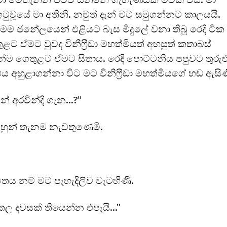
ටුවූයේ මා අතිනි. නමුත් දැන් මට සමුගන්නට කාලයයි.
මම ජනේලයෙන් එළියට බැස මිදුලේ වනා තිබූ රෙදි ටික
ළට ඒමට වුවද විනීෆ්‍රීඩා මහත්මියත් අහසුත් කතාබස්
්ම ගෙතුළට ඒමට සිතාය. රෙදි පොට්ටනිය පපුවට තුරුළ
ය අහුළාගන්නා විට මට විනිෆ්‍රීඩා මහත්මියගේ හඬ ඇසිණ
ේ අරවින්දි ගැන…?”
 හුන් තැනම නැවතුණෙමි.
ය නම් මට පැහැදිලිව වැටහිණි.
ල දවසක් තියෙන්න එපැයි…”