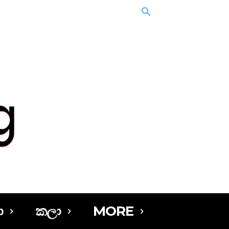
ා
කලා
MORE