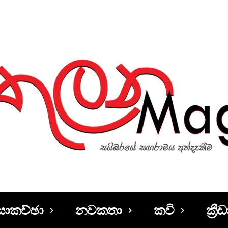
සාකච්ඡා
නවකතා
කවි
ක්‍රීඩ