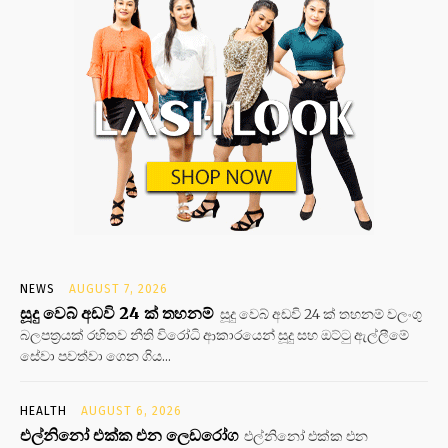
NEWS
AUGUST 7, 2026
සූදු වෙබ් අඩවි 24 ක් තහනම්
සූදු වෙබ් අඩවි 24 ක් තහනම් වලංගු
බලපත්‍රයක් රහිතව නීති විරෝධි ආකාරයෙන් සූදු සහ ඔට්ටු ඇල්ලීමේ
සේවා පවත්වා ගෙන ගිය...
HEALTH
AUGUST 6, 2026
එල්නිනෝ එක්ක එන ලෙඩරෝග
එල්නිනෝ එක්ක එන