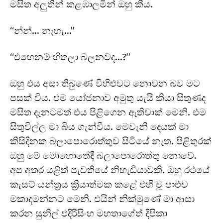
මසිත අලුතින් කළඹාලමින් ඔහු කීය.
“න්න්… නැහැ…”
“එහෙනම් හිතලා බලනවද…?”
ඔහු එය අසා තිබුණේ විහිළුවට නොවන බව මට
පසක් විය. එම යෝජනාව අමුතු යැයි කියා සිතුණද
මසිත දැනටමත් එය පිළිගෙන ඇතිවාක් මෙනි. එම
සිතුවිල්ල මා බිය ගැන්වීය. මෙවැනි දෙයක් මා
කිසිදිනක බලාපොරොත්තුව සිටියේ නැත. පිළිතුරක්
ඔහු මේ මොහොතේදී බලාපොරොත්තු නොවේ.
අප අතර යළිත් පැවතියේ නිහැඬියාවකි. ඔහු රථයේ
කැසට් යන්ත්‍රය ක්‍රියාත්මක කළේ එහි වූ පාළුව
මකාදමන්නට මෙනි. එයින් නික්මුණේ මා ආසා
කරන සුනිල් එදිරිසිංහ මහතාගේත් දීපිකා