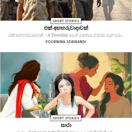
SHORT STORIES
එක් අඟහරුවාදාවක්
එක් අඟහරුවාදාවක් - A Tuesday මගේ කෝපයේ තරම ගැන මම...
POORNIMA SEWWANDI
SHORT STORIES
සාරා