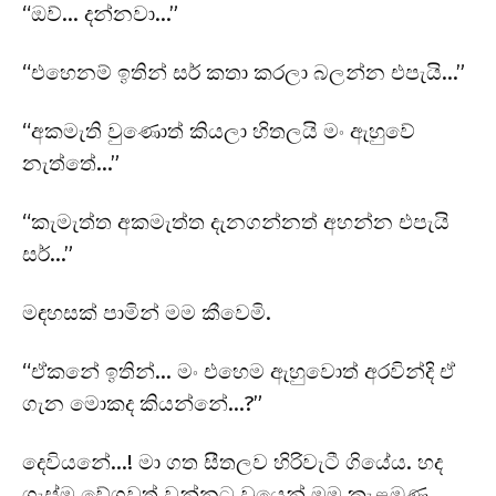
“ඔව්… දන්නවා…”
“එහෙනම් ඉතින් සර් කතා කරලා බලන්න එපැයි…”
“අකමැති වුණොත් කියලා හිතලයි මං ඇහුවේ
නැත්තේ…”
“කැමැත්ත අකමැත්ත දැනගන්නත් අහන්න එපැයි
සර්…”
මඳහසක් පාමින් මම කීවෙමි.
“ඒකනේ ඉතින්… මං එහෙම ඇහුවොත් අරවින්දි ඒ
ගැන මොකද කියන්නේ…?”
දෙවියනේ…! මා ගත සීතලව හිරිවැටී ගියේය. හද
ගැස්ම වේගවත් වන්නට වූයෙන් මම කැළඹුණු