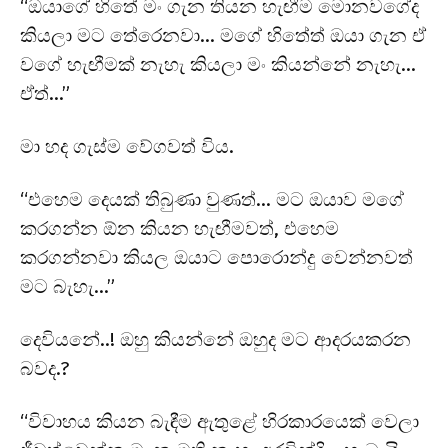
“ඔයාගේ හිතේ මං ගැන තියන හැඟීම මොනවගේද
කියලා මට තේරෙනවා… මගේ හිතේත් ඔයා ගැන ඒ
වගේ හැඟීමක් නැහැ කියලා මං කියන්නේ නැහැ…
ඒත්…”
මා හද ගැස්ම වේගවත් විය.
“එහෙම දෙයක් තිබුණා වුණත්… මට ඔයාව මගේ
කරගන්න ඕන කියන හැඟීමවත්, එහෙම
කරගන්නවා කියල ඔයාට පොරොන්දු වෙන්නවත්
මට බැහැ…”
දෙවියනේ..! ඔහු කියන්නේ ඔහුද මට ආදරයකරන
බවද.?
“විවාහය කියන බැඳීම ඇතුළේ හිරකාරයෙක් වෙලා