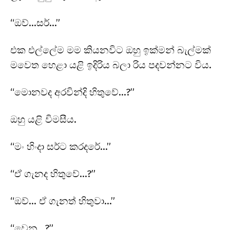
“ඔව්…සර්…”
එක එල්ලේම මම කියනවිට ඔහු ඉක්මන් බැල්මක්
මවෙත හෙළා යළි ඉදිරිය බලා රිය පදවන්නට විය.
“මොනවද අරවින්දි හිතුවේ…?”
ඔහු යළි විමසීය.
“මං හිංදා සර්ට කරදරේ…”
“ඒ ගැනද හිතුවේ…?”
“ඔව්… ඒ ගැනත් හිතුවා…”
“වෙන…?”