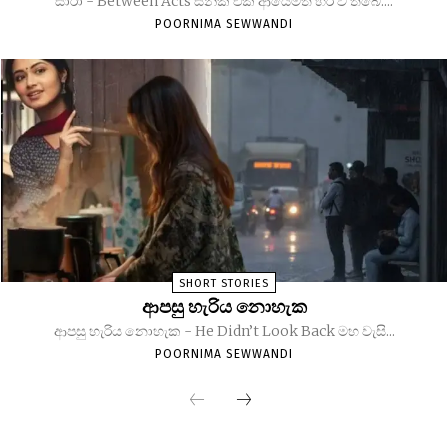
සාරා - Between Acts සින්ක් එක ආයෙමත් හිර වී තිබේ....
POORNIMA SEWWANDI
SHORT STORIES
ආපසු හැරිය නොහැක
ආපසු හැරිය නොහැක - He Didn’t Look Back මහ වැසි...
POORNIMA SEWWANDI