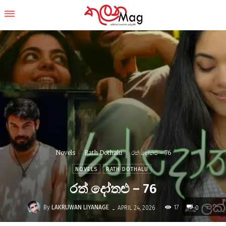
Novels
Rath Dothalu
රත් දෝතළු - 76
NOVELS
RATH DOTHALU
රත් දෝතළු – 76
-
By
LAKRUWAN LIYANAGE
17
APRIL 24, 2026
0