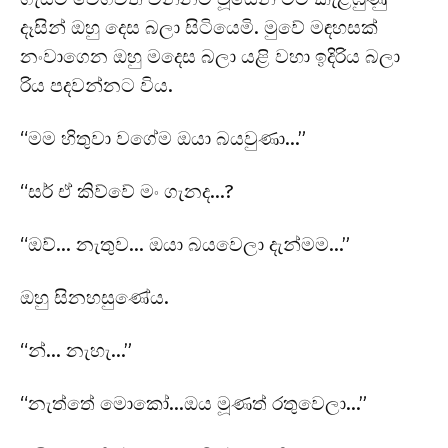
දෑසින් ඔහු දෙස බලා සිටියෙමි. මුවේ මඳහසක්
නංවාගෙන ඔහු මදෙස බලා යළි වහා ඉදිරිය බලා
රිය පදවන්නට විය.
“මම හිතුවා වගේම ඔයා බයවුණා…”
“සර් ඒ කිව්වේ මං ගැනද…?
“ඔව්… නැතුව… ඔයා බයවෙලා දැන්මම…”
ඔහු සිනහසුණේය.
“න්… නැහැ…”
“නැත්තේ මොකෝ…ඔය මූණත් රතුවෙලා…”