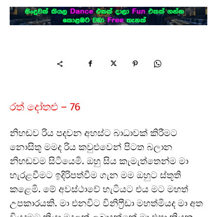
රත් දෝතළු – 76
නිහඬව රිය පදවන අහස්ට බාධාවක් කිරීමට
නොසිතූ මමද රිය කවුළුවෙන් පිටත බලාන
නිහඬවම සිටියෙමි. ඔහු සිය කැමැත්තෙන්ම මා
හැරළවීමට ඉදිරිපත්වීම ගැන මම ඔහුට ස්තූති
කළෙමි. මේ අවස්ථාවේ හැටියට එය මට මහත්
උපකාරයකි. මා එනවිට විනිෆ්‍රීඩා මහත්මියද මා අත