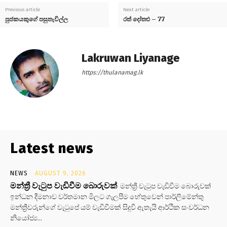
Previous article
Next article
පුජකයකුගේ පසුතැවිල්ල
රත් දෝතළු – 77
Lakruwan Liyanage
https://thulanamag.lk
Latest news
NEWS
AUGUST 9, 2026
මන්ත්‍රී වැටුප වැඩිවීම බොරුවක්
මන්ත්‍රී වැටුප වැඩිවීම බොරුවක්
ඉන්ධන දීමනාව වර්තමාන මිලට ගැලපීම හේතුවෙන් පාර්ලිමේන්තු
මන්ත්‍රීවරුන්ගේ වැටුපේ යම් වැඩිවීමක් සිදුවී ඇතැයි ආර්ථික සංවර්ධන
නියෝජ්‍ය...