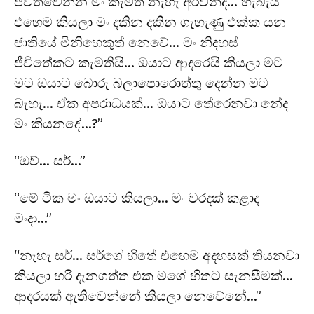
ජීවත්වෙන්න මං කැමති නැහැ අරවින්දි… හැබැයි
එහෙම කියලා මං දකින දකින ගැහැණු එක්ක යන
ජාතියේ මිනිහෙකුත් නෙවේ… මං නිදහස්
ජීවිතේකට කැමතියි… ඔයාට ආදරෙයි කියලා මට
මට ඔයාට බොරු බලාපොරොත්තු දෙන්න මට
බැහැ… ඒක අපරාධයක්… ඔයාට තේරෙනවා නේද
මං කියනදේ…?”
“ඔව්… සර්…”
“මේ ටික මං ඔයාට කියලා… මං වරදක් කළාද
මංදා…”
“නැහැ සර්… සර්ගේ හිතේ එහෙම අදහසක් තියනවා
කියලා හරි දැනගත්ත එක මගේ හිතට සැනසීමක්…
ආදරයක් ඇතිවෙන්නේ කියලා නෙවේනේ…”