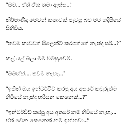
“ඔව්… ඒත් ඒක තමා ඇත්ත…”
නිර්මාණිද මෙවන් කතාවක් පැවසූ බව මට හදිසියේ
සිහිවිය.
“තවම කාවවත් සිලෙක්ට් කරගත්තේ නැත්ද සර්…?”
කල් යල් බලා මම විමසුවෙමි.
“ම්ම්හ්හ්…. තවම නැහැ…”
“ඉතින් ඔය ඉන්ටර්වීව් කරපු අය අතරේ කවුරුත්ම
හිටියේ නැත්ද හරියන කෙනෙක්…?”
“ඉන්ටර්වීව් කරපු අය අතරේ නම් හිටියේ නැහැ…
ඒත් වෙන කෙනෙක් නම් ඉන්නවා…”