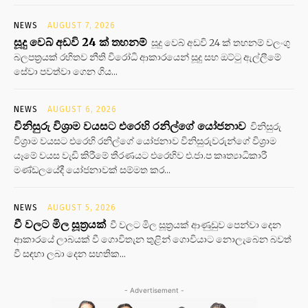
NEWS
AUGUST 7, 2026
සූදු වෙබ් අඩවි 24 ක් තහනම්
සූදු වෙබ් අඩවි 24 ක් තහනම් වලංගු
බලපත්‍රයක් රහිතව නීති විරෝධි ආකාරයෙන් සූදු සහ ඔට්ටු ඇල්ලීමේ
සේවා පවත්වා ගෙන ගිය...
NEWS
AUGUST 6, 2026
විනිසුරු විශ්‍රාම වයසට එරෙහි රනිල්ගේ යෝජනාව
විනිසුරු
විශ්‍රාම වයසට එරෙහි රනිල්ගේ යෝජනාව විනිසුරුවරුන්ගේ විශ්‍රාම
යෑමේ වයස වැඩි කිරීමේ තීරණයට එරෙහිව එ.ජා.ප කෘත්‍යාධිකාරී
මණ්ඩලයේදී යෝජනාවක් සම්මත කර...
NEWS
AUGUST 5, 2026
වී වලට මිල සූත්‍රයක්
වී වලට මිල සූත්‍රයක් ආණුඩුව පෙන්වා දෙන
ආකාරයේ ලාබයක් වී ගොවිතැන තුළින් ගොවියාට නොලැබෙන බවත්
වී සඳහා ලබා දෙන සහතික...
- Advertisement -