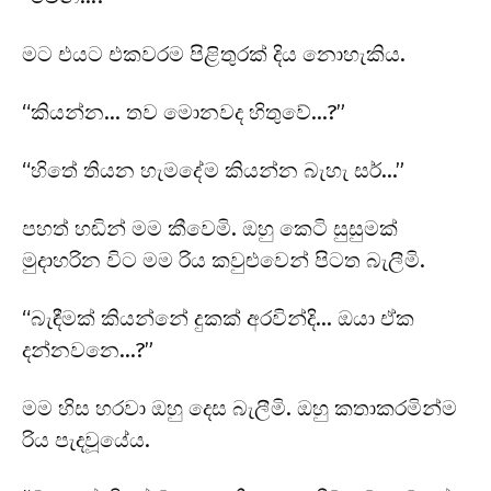
මට එයට එකවරම පිළිතුරක් දිය නොහැකිය.
“කියන්න… තව මොනවද හිතුවේ…?”
“හිතේ තියන හැමදේම කියන්න බැහැ සර්…”
පහත් හඬින් මම කීවෙමි. ඔහු කෙටි සුසුමක්
මුදාහරින විට මම රිය කවුළුවෙන් පිටත බැලීමි.
“බැඳීමක් කියන්නේ දුකක් අරවින්දි… ඔයා ඒක
දන්නවනෙ…?”
මම හිස හරවා ඔහු දෙස බැලීමි. ඔහු කතාකරමින්ම
රිය පැදවූයේය.