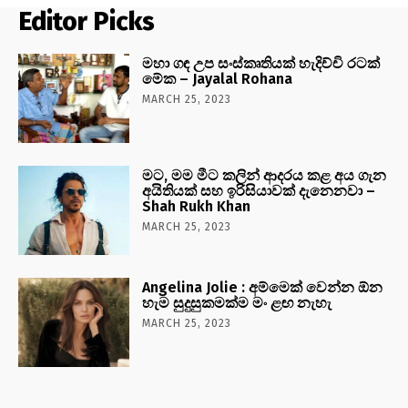
Editor Picks
මහා ගඳ උප සංස්කෘතියක් හැදිච්චි රටක්
මේක – Jayalal Rohana
MARCH 25, 2023
මට, මම මීට කලින් ආදරය කළ අය ගැන
අයිතියක් සහ ඉරිසියාවක් දැනෙනවා –
Shah Rukh Khan
MARCH 25, 2023
Angelina Jolie : අම්මෙක් වෙන්න ඕන
හැම සුදුසුකමක්ම මං ළඟ නැහැ
MARCH 25, 2023