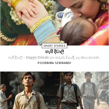
SHORT STORIES
හැපි දිවාලි
හැපි දිවාලි - Happy Diwali ඔබ තරුණ වියේදී, ලෝකය තවමත්...
POORNIMA SEWWANDI