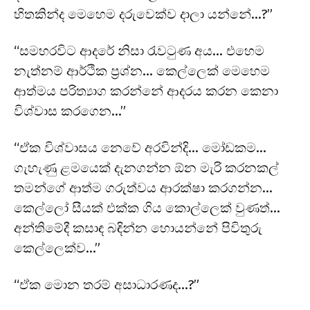
හිතකින්ද මෙහෙම දරුවෙක්ව දාලා යන්නේ…?”
“සමහරවිට ආදරේ නිසා රැවටුණ අය… එහෙම
නැත්නම් ආර්ථික ප්‍රශ්න… කෙල්ලෙක් මෙහෙම
ආත්මය පරිත්‍යාග කරන්නේ ආදරය කරන කෙනා
විශ්වාස කරගෙන…”
“ඒක විශ්වාසය නෙවේ අරවින්දි… මෝඩකම…
ගැහැණු ළමයෙක් දැනගන්න ඕන මැරි කරනකල්
තමන්ගේ ආත්ම ගරුත්වය ආරක්ෂා කරගන්න…
කෙල්ලෝ සීයක් එක්ක ගිය කොල්ලෙක් වුණත්…
අන්තිමේදී කසාඳ බඳින්න හොයන්නේ පිවිතුරු
කෙල්ලෙක්ව…”
“ඒක මොන තරම් අසාධාරණද…?”