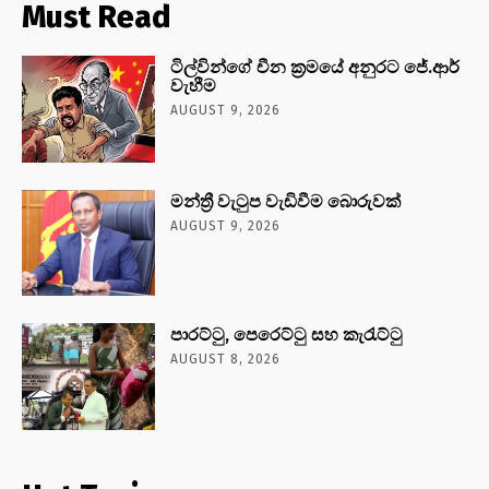
Must Read
ටිල්වින්ගේ චීන ක්‍රමයේ අනුරට ජේ.ආර්
වැහීම
AUGUST 9, 2026
මන්ත්‍රී වැටුප වැඩිවීම බොරුවක්
AUGUST 9, 2026
පාරට්ටු, පෙරෙට්ටු සහ කැරැට්ටු
AUGUST 8, 2026