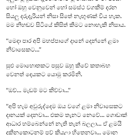
හෝ ඔහු වෙනුවෙන් හෝ සමස්ථ වගකීම් දරන
සියලු දරුදැරියන් නිසා සිතේ නැඟුණක් විය හැක.
මම නිහඬව සිටියේ කිසිත් කීමට නොහැකි නිසාය.
“මෙදා පාර අපි මහප්පාගේ දානේ දෙන්නේ ළමා
නිවාසෙකට…”
සුළු මොහොතකට පසුව ඔහු කීවේ කතාබහ
වෙනත් දෙයකට යොමු කරමිනි.
“ඔව්… මැඩම් මට කිව්වා…”
“අපි හැම අවුරුද්දෙම ඔය වගේ ළමා නිවාසෙකට
දානයක් දෙනවා… එකම තැනට නෙවේ… ගොඩාක්
ආධාර හම්බෙන්නේ නැති තැන් බලලා… ඒ ළමයි
දකිනකොටනම් පව් කියලා හිතෙනවා… මොන