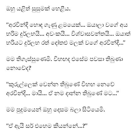
ඔහු යළිත් සුසුමක් හෙළීය.
“අරවින්දි හොඳ ගැණු ළමයෙක්… ඔයාලා වගේ අය
හරිම දුර්ලභයි… අවංකයි… විශ්වාසවන්තයි… ඔයාත්
හරියට දුර්ලභ රත් දෝතළු මලක් වගේ අරවින්දි…”
මම තිගැස්සුණෙමි. විහඟද එසේම පවසා තිබුණා
නොවේද?
“කුරුල්ලෙක් වෙන්න තිබුණේ විහඟ නෙවේ
අරවින්දි… මායි… ඒ නම දාන්න තිබුණේ මට…”
මම පුදුමයෙන් ඔහු දෙසම බලා සිටියෙමි.
“ඒ ඇයි සර් එහෙම කියන්නේ…?”