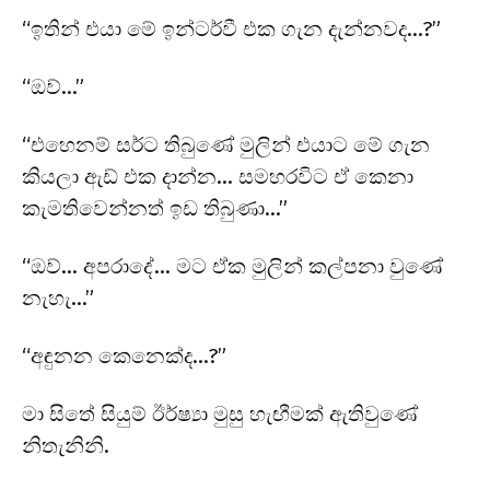
“ඉතින් එයා මේ ඉන්ටර්වී එක ගැන දැන්නවද…?”
“ඔව්…”
“එහෙනම් සර්ට තිබුණේ මුලින් එයාට මේ ගැන
කියලා ඇඩ් එක දාන්න… සමහරවිට ඒ කෙනා
කැමතිවෙන්නත් ඉඩ තිබුණා…”
“ඔව්… අපරාදේ… මට ඒක මුලින් කල්පනා වුණේ
නැහැ…”
“අඳුනන කෙනෙක්ද…?”
මා සිතේ සියුම් ඊර්ෂ්‍යා මුසු හැඟීමක් ඇතිවුණේ
නිතැනිනි.