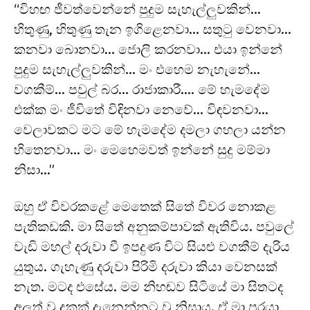
“විහඟ ජීවත්වෙන්නේ පුදුම සැහැල්ලුවකින්…
හිතුණු, හිතුණු තැන ඉගිළෙනවා… සතුටු වෙනවා…
කනවා බොනවා… ජොලි කරනවා… එයා ඉන්නේ
පුදුම සැහැල්ලුවකින්… මං එහෙම නැහැනේ…
වගකීම්… පවුල් බර… රාජාකාරී…. මේ හැමදේම
එක්ක මං ජීවිතේ විඳිනවා නෙවේ… විඳවනවා…
වෙලාවකට මට මේ හැමදේම දමලා ගහලා යන්න
හිතෙනවා… මං මෙහෙමවත් ඉන්නේ සුදු මම්මා
නිසා…”
ඔහු ඒ විවරකළේ මෙතෙක් සිතේ විවර නොකළ
පැතිකඩකි. මා සිතේ අනුකම්පාවක් ඇතිවිය. පවුලේ
වැඩි මහල් දරුවා වී ඉපදුණ විට සියළු වගකීම් දැරිය
යුතුය. ගැහැණු දරුවා පිරිමි දරුවා කියා වෙනසක්
නැත. මටද එසේය. මම නිහඬව සිටියේ මා සිතටද
අලුත් වූ දුකක් දැනෙන්නට වූ නිසාය. ඒ මා පරයා