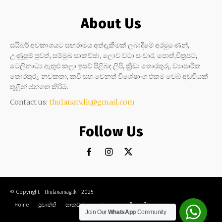
About Us
සයිබර් අවකාශයට සඟරාමය අත්දැකීමක් ලබාදීමේ අරමුණෙන්,
උණුසුම් පුවත්, සම්මුඛ සාකච්ඡා, ලොව වටා සංචාර, පොත්,චිත්‍රපට,
ටෙලිනාට්‍ය ඇතුළු කලා ඉසව් පිළිබඳ ලිපි, ක්‍රීඩා තොරතුරු, ව්‍යාපාරික
තොරතුරු, නවකතා, කවි සහ වෙනත් විශේෂාංග එකම වෙබ් අඩවියක්
තුළින් ජනගත කිරීම.
Contact us:
thulanatv.lk@gmail.com
Follow Us
© Copyright - thulanamag.lk - 2025
Home
ප්‍රවෘත්ති
සාකච්ඡා
නවකතා
කවි
ක්‍රීඩා
කලා
සංචාර
Join Our
WhatsApp
Community