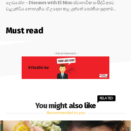
ලෙඩරෝග - Diseases with El Nino ස්වාභාවික සංසිද්ධි අපට
වැළැක්විය නොහැකිය. ඒ උදෙසා කළ යුත්තේ පෙරතියා සූදානම්...
Must read
- Advertisement -
RELATED
You might also like
Recommended to you