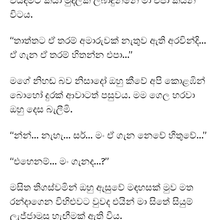
වියදමට කියා මුදලක් ලබාදුන්නේ මා එපා කියන
විටය.
“තාත්තට ඒ තරම් අමාරුවක් නැතුව ඇති අරවින්දි…
ඒ ගැන ඒ තරම් හිතන්න එපා…”
මගේ නිහඬ බව නිසාදෝ ඔහු කීවේ අපි කොළඹින්
බොහෝ දුරක් ආවාටත් පසුවය. මම ගෙල හරවා
ඔහු දෙස බැලීමි.
“න්න්… නැහැ… සර්… මං ඒ ගැන නෙවේ හිතුවේ…”
“එහෙනම්… මං ගැනද…?”
මසිත තිගස්වමින් ඔහු ඇසුවේ මඳහසක් මුව මත
රන්දාගෙන විහිළුවට වුවද එයින් මා සිතේ සියුම්
ලැජ්ජාමුසු හැඟීමක් ඇති විය.