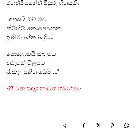
මහත්මියගේත් මියුරු ගීතයකි.
“අහසයි ඔබ මට
නිම්හිම් නොපෙනෙන
ඉණිමං බඳිනු බැරී….
පොළොවයි ඔබ මට
තරුවක් විලසට
රෑ කල පතිත වෙමි….”
-27 වන සඳුදා නැවත හමුවෙමු-