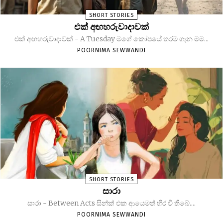
SHORT STORIES
එක් අඟහරුවාදාවක්
එක් අඟහරුවාදාවක් - A Tuesday මගේ කෝපයේ තරම ගැන මම...
POORNIMA SEWWANDI
SHORT STORIES
සාරා
සාරා - Between Acts සින්ක් එක ආයෙමත් හිර වී තිබේ....
POORNIMA SEWWANDI