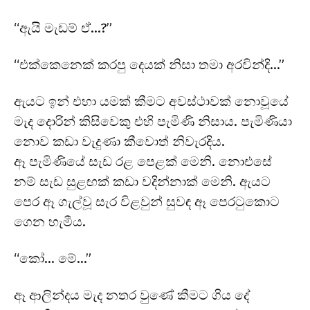
“ඇයි මැඩම් ඒ…?”
“එක්කෙනෙක් කරපු දෙයක් නිසා තමා අරවින්දි…”
ඇයට ඉන් එහා යමක් කීමට අවස්ථාවක් නොවූයේ
මැද දොරින් කිසිවෙකු එහි පැමිණි නිසාය. පැමිණියා
නොව කඩා වැදුණා කීවොත් නිවැරදිය.
ඈ පැමිණියේ සැඩ රළ පෙළක් මෙනි. නොඑසේ
නම් සැඩ සුළඟක් කඩා වදින්නාක් මෙනි. ඇයට
පෙර ඈ ගැල්වූ සැර විළවුන් සුවඳ ඈ පෙරටුකොට
ගෙන හැමීය.
“කෝ… මේ…”
ඈ ආලින්දය මැද නතර වුණේ කීමට ගිය දේ