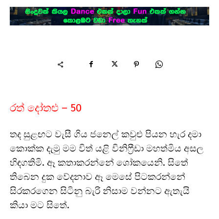
රත් දෝතළු – 50
තද සුළඟට වැසී ගිය ජනෙල් කවුළු පියන හැර දමා
කොක්ක දැමු මම විත් යළි විනිෆ්‍රීඩා මහත්මිය අසල
හිඳගතිමි. ඈ කතාකරන්නේ ශෝකයෙනි. සිතේ
තිබෙන දුක වේදනාව ඈ මෙසේ පිටකරන්නේ
සිරකරගෙන සිටිනු බැරි නිසාම වන්නට ඇතැයි
කියා මට සිතේ.