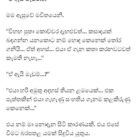
මම ඇසුවේ මවිතයෙනි.
“විහඟ පුතා කොච්චර දැඟළුවත්… කසාදයක්
බඳගන්න යනකොට නම් හොඳ කෙනෙක් තෝර
ගනියි… ඒත් අහස්… එයා ඒ ගැන කතා කරනවටවත්
කැමති නැහැ…”
“ඒ ඇයි මැඩම්…?”
“එයා හරි අමුතු අදහස් තියන ළමයෙක්… එක
පැත්තකින් එයා ගැහැණු සංහතිය ගැනම කළකිරුණු
කෙනෙක්…”
එය නම් මා නොදැන සිටි කාරණයකි. එය එසේ
වීමට බරපතළ යමක් සිදුවිය යුතුය.