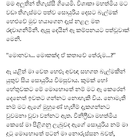
මම අලුතින් තිගැස්සී ගියෙමි. විශාකා මහත්මිය මට
වඩා තිගැස්මට පත්ව සොයුරිය දෙසට බැල්මක්
හෙළුවේ මුව හයාගෙන දෑස් නළල මත
රඳවාගනිමිනි. ඇසූ දෙයින් ඈ කම්පනයට පත්වූවාක්
මෙනි.
“මොනවා… මොකක්ද ඒ කතාවේ තේරුම…?”
ඈ යළිත් මා වෙත හෙළූ අවඥා සහගත බැල්මකින්
යුතුව සිය සොයුරිය විමසුවාය. කුමක් හෝ
හේතුවකට මේ මොහොතේ නම් මට ඈ කෙරෙන්
දෙනෙත් ඉවතට ගන්නට නොහැකි විය. නොමැති
නම් මට ඇගේ මුහුණේ හැඟීම් දැකගන්නට
වුවමනා වූවා වන්නට ඇත. විනිෆ්‍රීඩා මහත්මිය
කෙසේ මා පිළිගනු ලැබුවද ඇගේ සොයුරිය නම් මා
දුටු මොහොතේ පටන් මා නොරුස්සන බවත්,