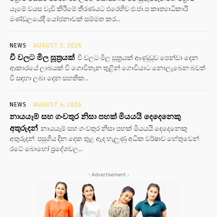
යෑමේ වයස වැඩි කිරීමේ තීරණයට එරෙහිව එ.ජා.ප කෘත්‍යාධිකාරී
මණ්ඩලයේදී යෝජනාවක් සම්මත කර...
NEWS
AUGUST 5, 2026
වී වලට මිල සූත්‍රයක්
වී වලට මිල සූත්‍රයක් ආණුඩුව පෙන්වා දෙන
ආකාරයේ ලාබයක් වී ගොවිතැන තුළින් ගොවියාට නොලැබෙන බවත්
වී සඳහා ලබා දෙන සහතික...
NEWS
AUGUST 4, 2026
නායයෑම් සහ ගංවතුර නිසා පහක් මියයයි දෙදෙනෙකු
අතුරුදන්
නායයෑම් සහ ගංවතුර නිසා පහක් මියයයි දෙදෙනෙකු
අතුරුදන් පසුගිය දින දෙක තුළ ඇද හැලුණු අධික වර්ෂාව හේතුවෙන්
රටේ බොහෝ ප්‍රදේශවල...
- Advertisement -