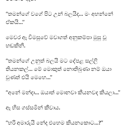
“තමන්ගේ වගේ පිට උන් බලයිද… මං අහන්නේ
ඒකයි…”
මෙවර ඈ විමසුවේ මවාගත් අනුකම්පා මුසු වූ
හඬකිනි.
“තමන්ගේ උනුත් බලයි මට දේපළ සල්ලි
තියනකල්… මේ මොකුත් නොතිබුණා නම් ඔයා
වුණත් එයි මෙහෙ…”
“අනේ මන්දා… ඔයාත් මොනවා කියනවද කියලා…”
ඈ හිස ගස්සමින් කීවාය.
“හරි අමාරුයි නේද එහෙම කියනකොට…?”