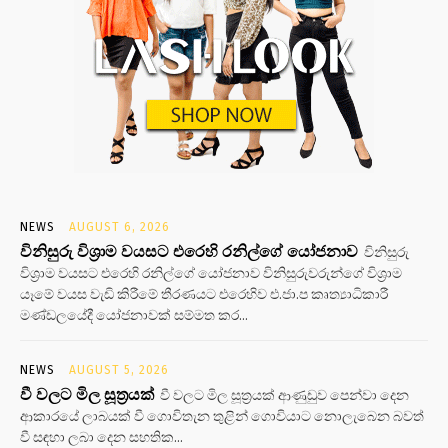
NEWS
AUGUST 6, 2026
විනිසුරු විශ්‍රාම වයසට එරෙහි රනිල්ගේ යෝජනාව
විනිසුරු
විශ්‍රාම වයසට එරෙහි රනිල්ගේ යෝජනාව විනිසුරුවරුන්ගේ විශ්‍රාම
යෑමේ වයස වැඩි කිරීමේ තීරණයට එරෙහිව එ.ජා.ප කෘත්‍යාධිකාරී
මණ්ඩලයේදී යෝජනාවක් සම්මත කර...
NEWS
AUGUST 5, 2026
වී වලට මිල සූත්‍රයක්
වී වලට මිල සූත්‍රයක් ආණුඩුව පෙන්වා දෙන
ආකාරයේ ලාබයක් වී ගොවිතැන තුළින් ගොවියාට නොලැබෙන බවත්
වී සඳහා ලබා දෙන සහතික...