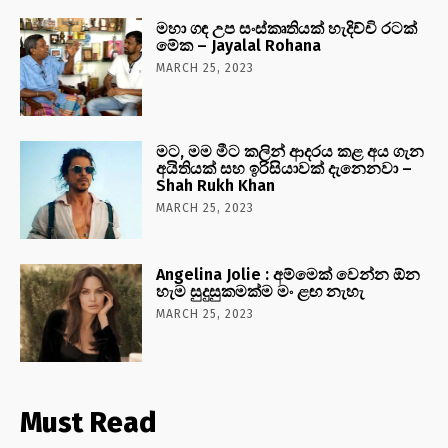
මහා ගඳ උප සංස්කෘතියක් හැදිච්චි රටක්
මේක – Jayalal Rohana
MARCH 25, 2023
මට, මම මීට කලින් ආදරය කළ අය ගැන
අයිතියක් සහ ඉරිසියාවක් දැනෙනවා –
Shah Rukh Khan
MARCH 25, 2023
Angelina Jolie : අම්මෙක් වෙන්න ඕන
හැම සුදුසුකමක්ම මං ළඟ නැහැ
MARCH 25, 2023
Must Read