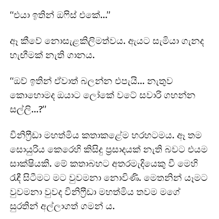
“එයා ඉතින් ඔෆිස් එකේ…”
ඈ කීවේ නොසැළකිලිමත්වය. ඇයට සැමියා ගැනද
හැඟීමක් නැති ගානය.
“ඔව් ඉතින් ඒවාත් බලන්න එපැයි… නැතුව
කොහොමද ඔයාට ලෝකේ වටේ සවාරි ගහන්න
සල්ලි…?”
විනිෆ්‍රීඩා මහත්මිය කතාකළේම හරහටමය. ඈ තම
සොයුරිය කෙරෙහි කිසිදු ප්‍රසාදයක් නැති බවට එයම
සාක්ෂියකි. මේ කතාබහට අතරමැදියෙකු වී මෙහි
රැඳී සිටීමට මට වුවමනා නොවිණි. මෙතනින් යෑමට
වුවමනා වුවද විනිෆ්‍රීඩා මහත්මිය තවම මගේ
සුරතින් අල්ලාගත් ගමන් ය.