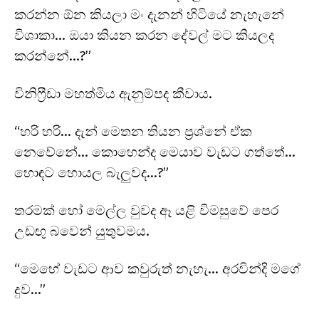
කරන්න ඕන කියලා මං දැනන් හිටියේ නැහැනේ
විශාකා… ඔයා කියන කරන දේවල් මට කියලද
කරන්නේ…?”
විනිෆ්‍රීඩා මහත්මිය ඇනුම්පද කීවාය.
“හරි හරි… දැන් මෙතන තියන ප්‍රශ්නේ ඒක
නෙවේනේ… කොහෙන්ද මෙයාව වැඩට ගත්තේ…
හොඳට හොයල බැලුවද…?”
තරමක් හෝ මෙල්ල වුවද ඈ යළි විමසුවේ පෙර
උඩඟු බවෙන් යුතුවමය.
“මෙහේ වැඩට ආව කවුරුත් නැහැ… අරවින්දි මගේ
දුව…”