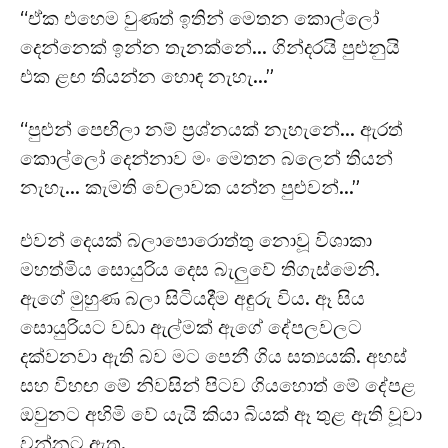
“ඒක එහෙම වුණත් ඉතින් මෙතන කොල්ලෝ
දෙන්නෙක් ඉන්න තැනක්නේ… ගින්දරයි පුළුනුයි
එක ළඟ තියන්න හොඳ නැහැ…”
“පුළුන් පෙඟිලා නම් ප්‍රශ්නයක් නැහැනේ… ඇරත්
කොල්ලෝ දෙන්නාව මං මෙතන බලෙන් තියන්
නැහැ… කැමති වෙලාවක යන්න පුළුවන්…”
එවන් දෙයක් බලාපොරොත්තු නොවූ විශාකා
මහත්මිය සොයුරිය දෙස බැලුවේ තිගැස්මෙනි.
ඇගේ මුහුණ බලා සිටියදීම අඳුරු විය. ඈ සිය
සොයුරියට වඩා ඇල්මක් ඇගේ දේපලවලට
දක්වනවා ඇති බව මට පෙනී ගිය සත්‍යයකි. අහස්
සහ විහඟ මේ නිවසින් පිටව ගියහොත් මේ දේපළ
ඔවුනට අහිමි වේ යැයි කියා බියක් ඈ තුළ ඇති වූවා
වන්නට ඇත.