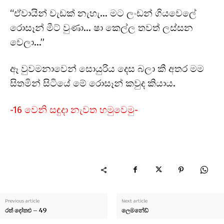
“ඒවායින් වැඩක් නැහැ… මට ලංඩන් ගියවෙලේ
රොසෑන් මීට් වුණා… ෂා කෙල්ල තවත් ලස්සන
වෙලා…”
ඈ වුවමනාවෙන් සොයුරිය දෙස බලා කී අතර මම
සිතමින් සිටියේ මේ රොසෑන් කවුද කියාය.
-16 වෙනි සඳුදා නැවත හමුවෙමු-
Previous article
Next article
රත් දෝතළු – 49
ලෙමනේඩ්