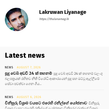
Lakruwan Liyanage
https://thulanamag.lk
Latest news
NEWS
AUGUST 7, 2026
සූදු වෙබ් අඩවි 24 ක් තහනම්
සූදු වෙබ් අඩවි 24 ක් තහනම් වලංගු
බලපත්‍රයක් රහිතව නීති විරෝධි ආකාරයෙන් සූදු සහ ඔට්ටු ඇල්ලීමේ
සේවා පවත්වා ගෙන ගිය...
NEWS
AUGUST 6, 2026
විනිසුරු විශ්‍රාම වයසට එරෙහි රනිල්ගේ යෝජනාව
විනිසුරු
විශ්‍රාම වයසට එරෙහි රනිල්ගේ යෝජනාව විනිසුරුවරුන්ගේ විශ්‍රාම