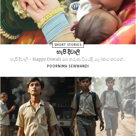
SHORT STORIES
හැපි දිවාලි
හැපි දිවාලි - Happy Diwali ඔබ තරුණ වියේදී, ලෝකය තවමත්...
POORNIMA SEWWANDI