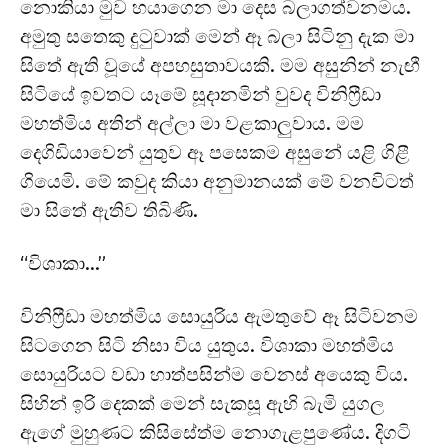
නොකියා මුව හයාගෙන මා දෙස බලාගත්වනමය.
අමුතු සතෙකු දුටුවාක් මෙන් ඈ බලා සිටිනු දැක මා
සිතේ ඇති වූයේ අපහසුතාවයකි. මම අසුනින් නැඟී
සිටියේ ඉවතට යෑමේ සූදානමින් වුවද විනිෆ්‍රීඩා
මහත්මිය අතින් අල්ලා මා වළකාලුවාය. මම
දෙගිඩියාවෙන් යුතුව ඈ පසෙකම අසුනේ යළි ගිළී
ගියෙමි. මේ කවුද කියා අනුමානයක් මේ වනවිටත්
මා සිතේ ඇතිව තිබිණි.
“විශාකා…”
විනිෆ්‍රීඩා මහත්මිය සොයුරිය ඇමතුවේ ඈ සිටිවනම
සිටගෙන සිටි නිසා විය යුතුය. විශාකා මහත්මිය
සොයුරියට වඩා හාත්පසින්ම වෙනස් අයෙකු විය.
සිහින් ඉරි දෙකක් මෙන් සැකසූ ඇහි බැමි යුගල
ඇගේ මුහුණට කිසිසේත්ම නොගැළපුණේය. දිගටි