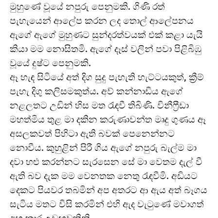
මුහුණේ වූයේ නපුරු පෙනුමකි. ගිණි රත්
පැහැයෙන් ආලේප කරන ලද තොල් ආලේපනය
ඇගේ ඇගේ මුහුණට සුන්දරත්වයක් එක් කළා යැයි
කියා මම නොසිතමි. ඇගේ දෑස් වලින් පවා පිළිබිඹු
වූයේ දුෂ්ට පෙනුමකි.
ඈ හැඳ සිටියේ අත් දිග සුදු පැහැති හැට්ටයකුත්, ක්‍රීම්
පැහැ දිගු කලිසමකුත්ය. අව් කන්නාඩිය ඇගේ
නළලතට උඩින් හිස මත රැඳවී තිබිණි. විනීෆ්‍රීඩා
මහත්මිය තුළ මා දකින කරුණාවන්ත මෘදු ගුණය ඈ
අසලකවත් පිහිටා ඇති බවක් පෙනෙන්නට
නොවීය. කුහුළින් පිරී ගිය ඇගේ නපුරු බැල්ම මා
දවා හළු කරන්නට සැරසෙන සේ මා වෙතම දැල් වී
ඇති බව දැක මම වෙනතක නෙතු රැඳවීමි. අඩියට
දෙකට පියවර තබමින් අප අතරට ආ ඇය අත් බෑගය
සැටිය මතට විසි කරමින් එහි ඇද වැටුණේ මවාගත්