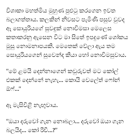
විශාකා මහත්මිය මුහුණ පුළුටු කරගෙන ඉවත
බලාගත්තාය. කලකින් නිවසට පැමිණි පසුව වුවද
ඈ සොයුරියගේ සුවදුක් නොවිමසා මෙලෙස
කතාකරනු ඇසෙන විට මා සිතේ ඉපදුණේ ශෝකය
මුසු නොමනාපයකි. මෙතෙක් වේලා ඇය තම
සොයුරියගෙන් සුවෙන්ද කියා හෝ නොවිමසුවාය.
“මේ ළමයි දෙන්නාගෙන් කවුරුවත් මට කෝල්
එකක් දෙන්නේ නැහැ… කොයි වෙලේත් ෆෝන්
ඕෆ්…”
ඈ මැසිවිළි නැඟුවාය.
“ඔයා දරුවෝ ගැන නොබලා… දරුවෝ ඔයා ගැන
බලයිද… කෝ රිචී…?”