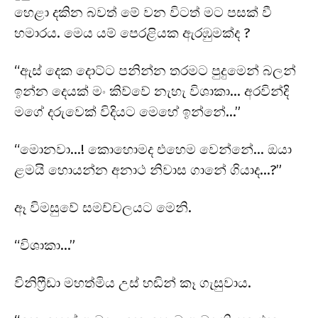
හෙළා දකින බවත් මේ වන විටත් මට පසක් වී
හමාරය. මෙය යම් පෙරළියක ඇරඹුමක්ද ?
“ඇස් දෙක දොට්ට පනින්න තරමට පුදුමෙන් බලන්
ඉන්න දෙයක් මං කිව්වේ නැහැ විශාකා… අරවින්දි
මගේ දරුවෙක් විදියට මෙහේ ඉන්නේ…”
“මොනවා…! කොහොමද එහෙම වෙන්නේ… ඔයා
ළමයි හොයන්න අනාථ නිවාස ගානේ ගියාද…?”
ඈ විමසුවේ සමච්චලයට මෙනි.
“විශාකා…”
විනිෆ්‍රීඩා මහත්මිය උස් හඬින් කෑ ගැසුවාය.