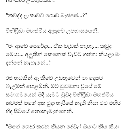
අහංකාර උඩඟුවකිනි.
“කවද්ද ලංකාවට ගොඩ බැස්සේ…?”
විනිෆ්‍රීඩා මහත්මිය ඇසුවේ උපහාසයෙනි.
“මං ආවේ පෙරේදා… ඒක වැඩක් නැහැ…. කවුද
මෙයා… අලුතින් කෙනෙක් වැඩට ගත්තා කියලා මං
දන්නේ නැහැනේ…”
රළු හඬකින් ඈ කීවේ උඩඟුවෙන් මා දෙසට
බැල්මක් හෙළමිනි. මට වුවමනා වුයේ මේ
සමාගමයෙන් මිදී යෑමට වුවද විනිෆ්‍රීඩා මහත්මිය
තවමත් මගේ අත මුදා හැරියේ නැති නිසා මම එහිම
හිඳ සිටියේ නොකැමැත්තෙනි.
“මගේ ගෙදර කරන කියන දේවල් ඔයාට කිය කියා