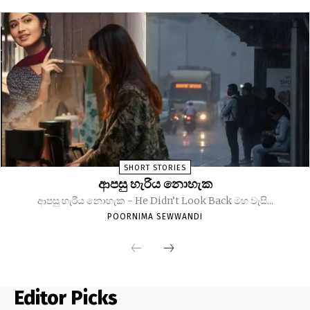
SHORT STORIES
ආපසු හැරිය නොහැක
ආපසු හැරිය නොහැක - He Didn’t Look Back මහ වැසි...
POORNIMA SEWWANDI
Editor Picks