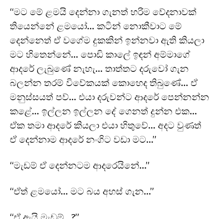
“මට මේ ළමයි දෙන්නා ගැනත් හරිම වේදනාවක්
තියෙන්නේ ළමයෝ… කටින් නොකීවාට මේ
දෙන්නෙත් ඒ වගේම දුකකින් ඉන්නවා ඇති කියලා
මට හිතෙන්නේ… පොඩි කාලේ ඉඳන් අම්මාගේ
ආදරේ ලැබුණේ නැහැ… තාත්තට දරුවෝ ගැන
බලන්න තරම් විවේකයක් කොහෙද තිබුණේ… ඒ
මනුස්සයත් පව්… එයා දරුවන්ට ආදරේ පෙන්නන්න
කළේ… ඉල්ලන ඉල්ලන දේ ගෙනත් දුන්න එක…
ඒක තමා ආදරේ කියලා එයා හිතුවේ… අදට වුණත්
ඒ දෙන්නාම ආදරේ නංගිට වඩා මට…”
“මැඩම් ඒ දෙන්නටම ආදරෙයිනේ…”
“ඒත් ළමයෝ… මට බය අහස් ගැන…”
“ඒ ඇයි මැඩම්…?”