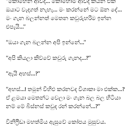
“කොහෙන් ආවද… කොහොම ආවද කියන එක
ඔයාට වැදගත් නැහැ… මං කරන්නේ මට ඕන දේ…
මං ගැන බලන්නත් මෙතන කවුරුහරිම ඉන්න
එපැයි…”
“ඔයා ගැන බලන්න අපි ඉන්නේ…”
“අපි කියලා කිව්වේ කවුරු ගැනද…?”
“ඇයි අහස්…?”
“අහස්…! තමුන් විහිළු කරනවද විශාකා මා එක්ක…?
ඒ ළමයා මෙතන්ට වෙලා මං ගැන බල බල හිටියා
නම් මේ බිස්නස් කවුද රන් කරන්නේ…?”
විනිෆ්‍රීඩා මහත්මිය ඇසුවේ කෝපය මුසුවය.