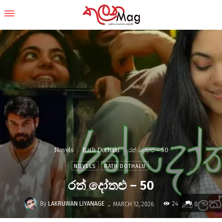
Novels
Rath Dothalu
රත් දෝතළු - 50
NOVELS
RATH DOTHALU
රත් දෝතළු – 50
-
By
LAKRUWAN LIYANAGE
24
MARCH 12, 2026
0