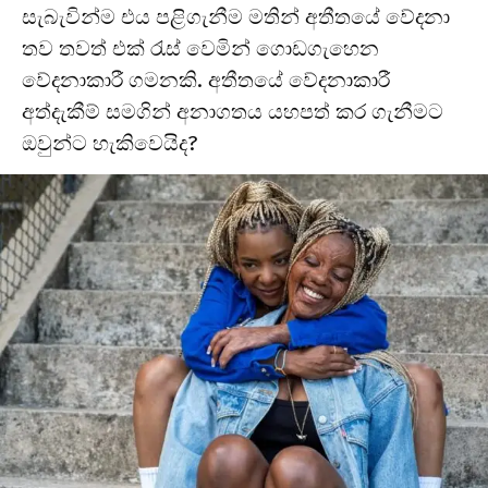
සැබැවින්ම එය පළිගැනීම මතින් අතීතයේ වේදනා
තව තවත් එක් රැස් වෙමින් ගොඩගැහෙන
වේදනාකාරී ගමනකි. අතීතයේ වේදනාකාරී
අත්දැකීම් සමගින් අනාගතය යහපත් කර ගැනීමට
ඔවුන්ට හැකිවෙයිද?