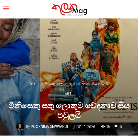
Art
මිනිසෙකු සතු ලොකුම වේදනාව සිය පවුලයි
ART
මිනිසෙකු සතු ලොකුම වේදනාව සිය
පවුලයි
-
By
POORNIMA SEWWANDI
16
JUNE 19, 2026
0