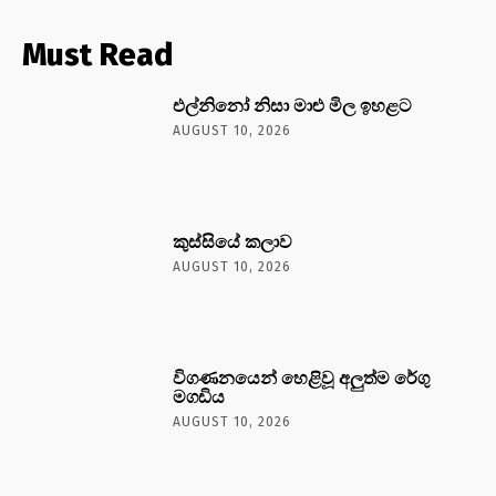
Must Read
එල්නිනෝ නිසා මාළු මිල ඉහළට
AUGUST 10, 2026
කුස්සියේ කලාව
AUGUST 10, 2026
විගණනයෙන් හෙළිවූ අලුත්ම රේගු
මගඩිය
AUGUST 10, 2026