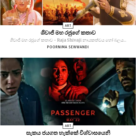
ART
ශිවාජි මහ රජුගේ කතාව
ශිවාජි මහ රජුගේ කතාව - Raja Shivaji නායකත්වය හෝ බලය...
POORNIMA SEWWANDI
ART
සැකය ජයගත හැක්කේ විශ්වාසයෙනි