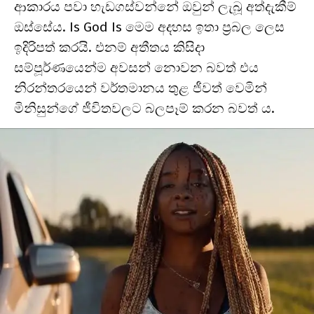
ආකාරය පවා හැඩගස්වන්නේ ඔවුන් ලැබූ අත්දැකීම්
ඔස්සේය. Is God Is මෙම අදහස ඉතා ප්‍රබල ලෙස
ඉදිරිපත් කරයි. එනම් අතීතය කිසිදා
සම්පූර්ණයෙන්ම අවසන් නොවන බවත් එය
නිරන්තරයෙන් වර්තමානය තුළ ජීවත් වෙමින්
මිනිසුන්ගේ ජීවිතවලට බලපෑම් කරන බවත් ය.