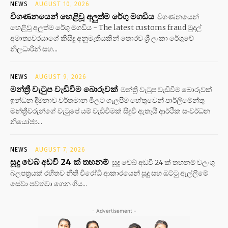
NEWS
AUGUST 10, 2026
විගණනයෙන් හෙළිවූ අලුත්ම රේගු මගඩිය
විගණනයෙන්
හෙළිවූ අලුත්ම රේගු මගඩිය - The latest customs fraud මුදල්
අමාත්‍යවරයාගේ කිසිදු අනුමැතියකින් තොරව ශ්‍රී ලංකා රේගුවේ
නිලධාරීන් සහ...
NEWS
AUGUST 9, 2026
මන්ත්‍රී වැටුප වැඩිවීම බොරුවක්
මන්ත්‍රී වැටුප වැඩිවීම බොරුවක්
ඉන්ධන දීමනාව වර්තමාන මිලට ගැලපීම හේතුවෙන් පාර්ලිමේන්තු
මන්ත්‍රීවරුන්ගේ වැටුපේ යම් වැඩිවීමක් සිදුවී ඇතැයි ආර්ථික සංවර්ධන
නියෝජ්‍ය...
NEWS
AUGUST 7, 2026
සූදු වෙබ් අඩවි 24 ක් තහනම්
සූදු වෙබ් අඩවි 24 ක් තහනම් වලංගු
බලපත්‍රයක් රහිතව නීති විරෝධි ආකාරයෙන් සූදු සහ ඔට්ටු ඇල්ලීමේ
සේවා පවත්වා ගෙන ගිය...
- Advertisement -