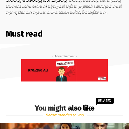
පාරට්ටු, පෙරෙට්ටු සහ කැරැට්ටු
පාරට්ටු, පෙරෙට්ටු සහ කැරැට්ටු
ස්වභාවයෙන්ම බොහෝ පුද්ගලයන් වැඩි කැමැත්තක් දක්වනුයේ තමන්
ගැන ගුණකථන ගැයෙනවාට ය. ඔසවා තැබීම්, පිට කැසීම් සහ...
Must read
- Advertisement -
RELATED
You might also like
Recommended to you