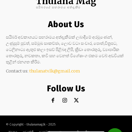
Thulana Mag
සයිබරයේ සඟරාමය අත්දැකීම
About Us
සයිබර් අවකාශයට සඟරාමය අත්දැකීමක් ලබාදීමේ අරමුණෙන්,
උණුසුම් පුවත්, සම්මුඛ සාකච්ඡා, ලොව වටා සංචාර, පොත්,චිත්‍රපට,
ටෙලිනාට්‍ය ඇතුළු කලා ඉසව් පිළිබඳ ලිපි, ක්‍රීඩා තොරතුරු, ව්‍යාපාරික
තොරතුරු, නවකතා, කවි සහ වෙනත් විශේෂාංග එකම වෙබ් අඩවියක්
තුළින් ජනගත කිරීම.
Contact us:
thulanatv.lk@gmail.com
Follow Us
© Copyright - thulanamag.lk - 2025