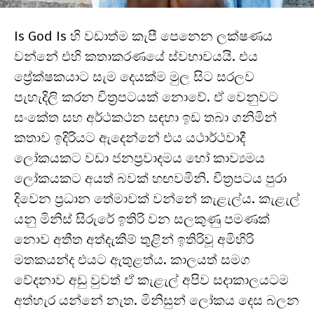
Is God Is හි වඩාත්ම කැපී පෙනෙන ලක්ෂණය
වන්නේ එහි කතාකරණයේ ස්වභාවයයි. එය
ප්‍රේක්ෂකයාට සැම දෙයක්ම මුල සිට සරලව
පැහැදිලි කරන චිත්‍රපටයක් නොවේ. ඒ වෙනුවට
සංකේත සහ අර්ථකථන සඳහා ඉඩ තබා ගනිමින්
කතාව ඉදිරියට ඇදෙන්නේ එය යථාර්ථවාදී
ලෝකයකට වඩා ජනප්‍රවාදමය හෝ කාව්‍යමය
ලෝකයකට අයත් බවක් හඟවමිනි. චිත්‍රපටය පුරා
දිවෙන ප්‍රධාන තේමාවක් වන්නේ කැළැල්ය. කැළැල්
යනු මිනිස් සිරුරේ ඉතිරි වන සලකුණු පමණක්
නොව අතීත අත්දැකීම් තුළින් ඉතිරිවූ අමිහිරි
මතකයන්ද එයට ඇතුළත්ය. කාලයත් සමග
වේදනාව අඩු වුවත් ඒ කැළැල් අපිව සදාකාලයටම
අත්හැර යන්නේ නැත. මිනිසුන් ලෝකය දෙස බලන