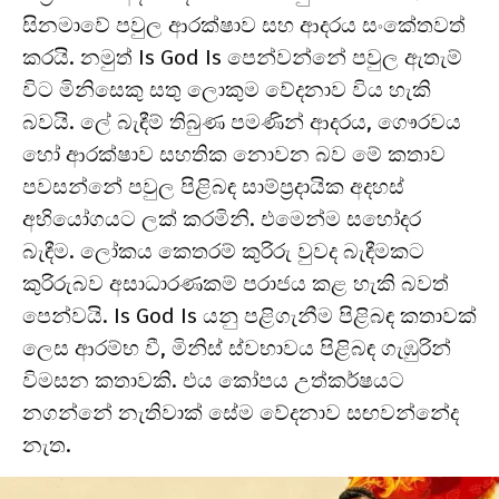
සිනමාවේ පවුල ආරක්ෂාව සහ ආදරය සංකේතවත්
කරයි. නමුත් Is God Is පෙන්වන්නේ පවුල ඇතැම්
විට මිනිසෙකු සතු ලොකුම වේදනාව විය හැකි
බවයි. ලේ බැඳීම් තිබුණ පමණින් ආදරය, ගෞරවය
හෝ ආරක්ෂාව සහතික නොවන බව මේ කතාව
පවසන්නේ පවුල පිළිබඳ සාම්ප්‍රදායික අදහස්
අභියෝගයට ලක් කරමිනි. එමෙන්ම සහෝදර
බැඳීම. ලෝකය කෙතරම් කුරිරු වුවද බැඳීමකට
කුරිරුබව අසාධාරණකම් පරාජය කළ හැකි බවත්
පෙන්වයි. Is God Is යනු පළිගැනීම පිළිබඳ කතාවක්
ලෙස ආරම්භ වී, මිනිස් ස්වභාවය පිළිබඳ ගැඹුරින්
විමසන කතාවකි. එය කෝපය උත්කර්ෂයට
නගන්නේ නැතිවාක් සේම වේදනාව සඟවන්නේද
නැත.