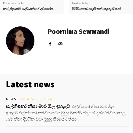
Previous article
Next article
කරුප්පුසාමි දෙවියන්ගේ අවතාරය
පිරිමියෙක් නැති තනි ගැහැණියක්
Poornima Sewwandi
Latest news
NEWS
AUGUST 10, 2026
එල්නිනෝ නිසා මාළු මිල ඉහළට
එල්නිනෝ නිසා මාළු මිල
ඉහළට එල්නිනෝ තත්වය සමග මුහුද මතුපිට ජලයේ උෂ්ණත්වය ඉහළ
යෑම නිසා දිවයින වටා මුහුදු තීරයේ මත්ස්‍ය...