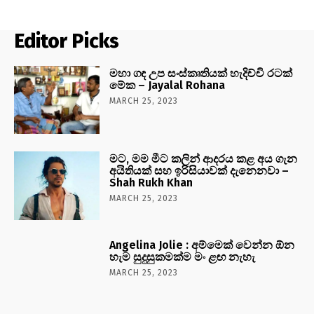
Editor Picks
මහා ගඳ උප සංස්කෘතියක් හැදිච්චි රටක්
මේක – Jayalal Rohana
MARCH 25, 2023
මට, මම මීට කලින් ආදරය කළ අය ගැන
අයිතියක් සහ ඉරිසියාවක් දැනෙනවා –
Shah Rukh Khan
MARCH 25, 2023
Angelina Jolie : අම්මෙක් වෙන්න ඕන
හැම සුදුසුකමක්ම මං ළඟ නැහැ
MARCH 25, 2023