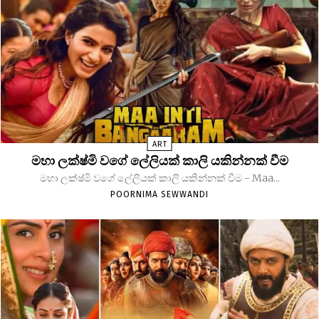
ART
මහා ලක්ෂ්මි වගේ ලේලියක් කාලි යකින්නක් වීම
මහා ලක්ෂ්මි වගේ ලේලියක් කාලි යකින්නක් වීම - Maa...
POORNIMA SEWWANDI