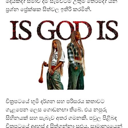
දෙයක්ද? සමාව දීම සැමවිටම උතුම් තේරීමද? යන
ප්‍රශ්න ප්‍රේක්ෂක සිත්වල ඉතිරි කරමිනි.
චිත්‍රපටයේ භූමි දර්ශන සහ පරිසරය කතාවට
ගැළපෙන ලෙස ගොඩනඟා තිබේ. එය නපුරු
සිහිනයක් සහ සැබෑව අතර ගමනකි. පවුල පිළිබඳ
චිත්‍රපටයේ අදහස් ද සිත්ගන්නා සුළුය. සාමාන්‍යයෙන්