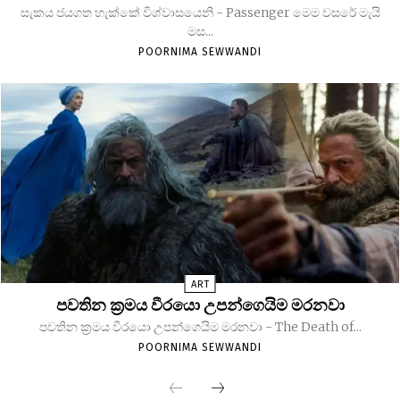
සැකය ජයගත හැක්කේ විශ්වාසයෙනි - Passenger මෙම වසරේ මැයි
මස...
POORNIMA SEWWANDI
ART
පවතින ක්‍රමය වීරයො උපන්ගෙයිම මරනවා
පවතින ක්‍රමය වීරයො උපන්ගෙයිම මරනවා - The Death of...
POORNIMA SEWWANDI