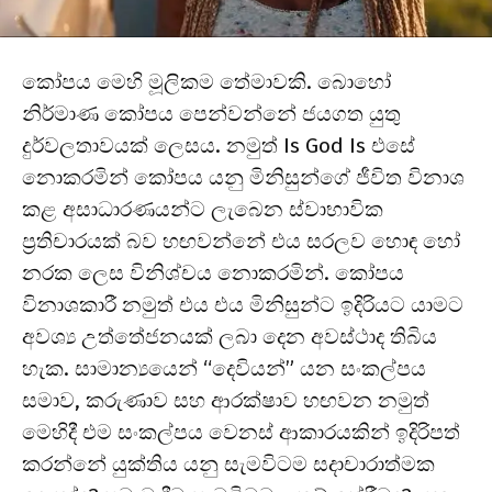
කෝපය මෙහි මූලිකම තේමාවකි. බොහෝ
නිර්මාණ කෝපය පෙන්වන්නේ ජයගත යුතු
දුර්වලතාවයක් ලෙසය. නමුත් Is God Is එසේ
නොකරමින් කෝපය යනු මිනිසුන්ගේ ජීවිත විනාශ
කළ අසාධාරණයන්ට ලැබෙන ස්වාභාවික
ප්‍රතිචාරයක් බව හඟවන්නේ එය සරලව හොඳ හෝ
නරක ලෙස විනිශ්චය නොකරමින්. කෝපය
විනාශකාරී නමුත් එය එය මිනිසුන්ට ඉදිරියට යාමට
අවශ්‍ය උත්තේජනයක් ලබා දෙන අවස්ථාද තිබිය
හැක. සාමාන්‍යයෙන් “දෙවියන්” යන සංකල්පය
සමාව, කරුණාව සහ ආරක්ෂාව හඟවන නමුත්
මෙහිදී එම සංකල්පය වෙනස් ආකාරයකින් ඉදිරිපත්
කරන්නේ යුක්තිය යනු සැමවිටම සදාචාරාත්මක