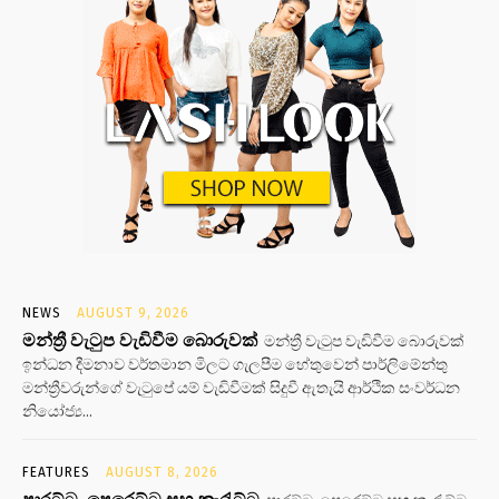
NEWS
AUGUST 9, 2026
මන්ත්‍රී වැටුප වැඩිවීම බොරුවක්
මන්ත්‍රී වැටුප වැඩිවීම බොරුවක්
ඉන්ධන දීමනාව වර්තමාන මිලට ගැලපීම හේතුවෙන් පාර්ලිමේන්තු
මන්ත්‍රීවරුන්ගේ වැටුපේ යම් වැඩිවීමක් සිදුවී ඇතැයි ආර්ථික සංවර්ධන
නියෝජ්‍ය...
FEATURES
AUGUST 8, 2026