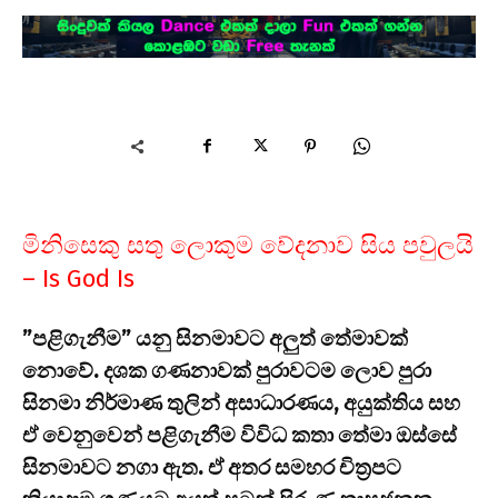
මිනිසෙකු සතු ලොකුම වේදනාව සිය පවුලයි
– Is God Is
”පළිගැනීම” යනු සිනමාවට අලුත් තේමාවක්
නොවේ. දශක ගණනාවක් පුරාවටම ලොව පුරා
සිනමා නිර්මාණ තුලින් අසාධාරණය, අයුක්තිය සහ
ඒ වෙනුවෙන් පළිගැනීම විවිධ කතා තේමා ඔස්සේ
සිනමාවට නගා ඇත. ඒ අතර සමහර චිත්‍රපට