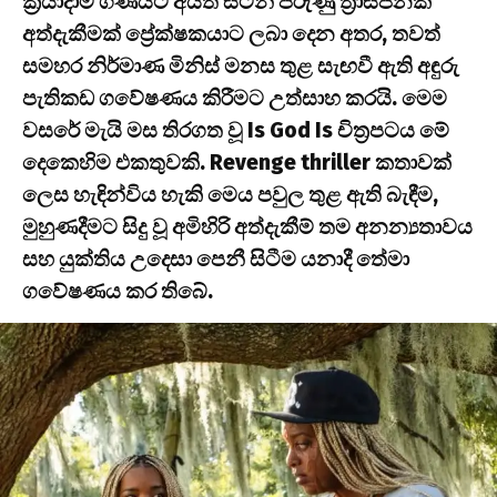
ක්‍රියාදාම ගණයට අයත් සටන් පිරුණු ත්‍රාසජනක
අත්දැකීමක් ප්‍රේක්ෂකයාට ලබා දෙන අතර, තවත්
සමහර නිර්මාණ මිනිස් මනස තුළ සැඟවී ඇති අඳුරු
පැතිකඩ ගවේෂණය කිරීමට උත්සාහ කරයි. මෙම
වසරේ මැයි මස තිරගත වූ Is God Is චිත්‍රපටය මේ
දෙකෙහිම එකතුවකි. Revenge thriller කතාවක්
ලෙස හැඳින්විය හැකි මෙය පවුල තුළ ඇති බැඳීම,
මුහුණදීමට සිදු වූ අමිහිරි අත්දැකීම් තම අනන්‍යතාවය
සහ යුක්තිය උදෙසා පෙනී සිටීම යනාදී තේමා
ගවේෂණය කර තිබේ.