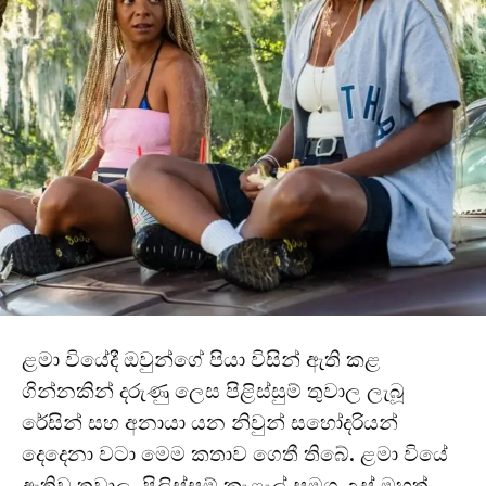
ළමා වියේදී ඔවුන්ගේ පියා විසින් ඇති කළ
ගින්නකින් දරුණු ලෙස පිළිස්සුම් තුවාල ලැබූ
රේසින් සහ අනායා යන නිවුන් සහෝදරියන්
දෙදෙනා වටා මෙම කතාව ගෙතී තිබේ. ළමා වියේ
ඇතිවූ තුවාල, පිලිස්සුම් කැළැල් සමග උස් මහත්