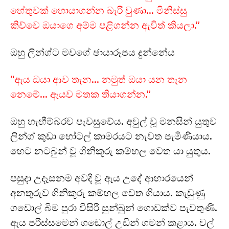
හේතුවක් හොයාගන්න බැරි වුණා… මිනිස්සු
කිව්වෙ ඔයාගෙ අම්ම පළිගන්න ඇවිත් කියලා.”
ඔහු ලින්ග්ට මවගේ ඡායාරූපය දුන්නේය
“ඇය ඔයා ආව තැන… නමුත් ඔයා යන තැන
නෙමේ… ඇයව මතක තියාගන්න.”
ඔහු හැඟීම්බරව පැවසුවේය. අවුල් වූ මනසින් යුතුව
ලින්ග් කුඩා හෝටල් කාමරයට නැවත පැමිණියාය.
හෙට නටබුන් වූ ගිනිකූරු කම්හල වෙත යා යුතුය.
පසුදා උදෑසනම අවදි වූ ඇය උදේ ආහාරයෙන්
අනතුරුව ගිනිකූරු කම්හල වෙත ගියාය. කැඩුණු
ගඩොල් බිම පුරා විසිරී සුන්බුන් ගොඩක්ව පැවතුණි.
ඇය පරිස්සමෙන් ගඩොල් උඩින් ගමන් කළාය. වල්