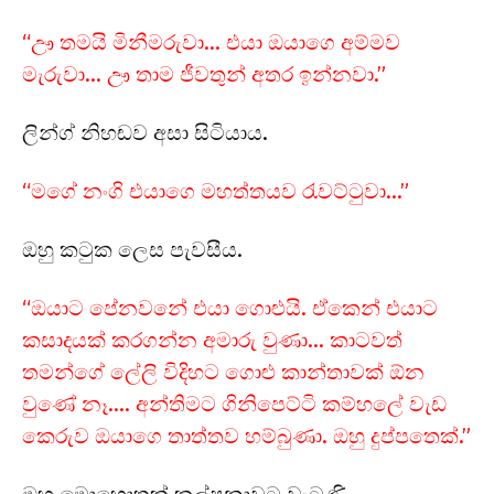
“ඌ තමයි මිනීමරුවා… එයා ඔයාගෙ අම්මව
මැරුවා… ඌ තාම ජීවතුන් අතර ඉන්නවා.”
ලින්ග් නිහඬව අසා සිටියාය.
“මගේ නංගි එයාගෙ මහත්තයව රැවට්ටුවා…”
ඔහු කටුක ලෙස පැවසීය.
“ඔයාට පේනවනේ එයා ගොළුයි. ඒකෙන් එයාට
කසාදයක් කරගන්න අමාරු වුණා… කාටවත්
තමන්ගේ ලේලි විදිහට ගොළු කාන්තාවක් ඕන
වුණේ නෑ…. අන්තිමට ගිනිපෙට්ටි කම්හලේ වැඩ
කෙරුව ඔයාගෙ තාත්තව හම්බුණා. ඔහු දුප්පතෙක්.”