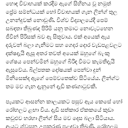
හොඳ විවාහයක් කරදීම ඇගේ සිහිනය වූ නමුත්
ප්‍රේම සම්න්ධයක් හෝ විවාහයක් ගැන ලින්ග් තුල
උනන්දුවක් නොවුණි. විශ්ව විද්‍යාලයේදී පෙම්
සබඳතා තිබුණද පිරිමි යනු තමාට නොවැටහෙන
ජීවීන් පිරිසක් බව ඈ සිතුවාය. එක් අයෙක් ඇය
දරුවන් බලා ගැනීමට සහ ගෙදර දොර වැඩපළවලට
දක්ෂදැයි ඇසූ අතර තවත් අයෙක් ඔහුගේ බැංකු
ශේෂය පෙන්වමින් ඔහුගේ බිරිඳ වීමට කැමතිදැයි
ඇසුවේය. බිල්පතක දෝෂයක් පෙන්වා දුන්
මිනිසෙක්ද ඇගේ පෙම්වතෙක්ව සිටියේය. ලින්ග්ට
තම මව ගැන දැනුනේ දැඩි කණගාටුවකි.
පැයකට ආසන්න කාලයකට පසුව ඇය කෙසේ හෝ
රෝහලට ළඟා විය. දැඩි සත්කාර ඒකකයේ කුඩා
කවුළුව හරහා ලින්ග් සිය මව දෙස බලා සිටියාය.
ඇයට ශ්වසන උපකරණ පළඳවා තිබුණි. රෝහලම