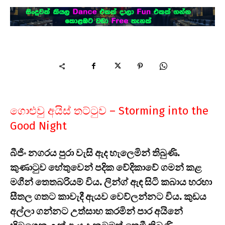
ගොළුවු අයිස් තට්ටුව – Storming into the
Good Night
බීජිං නගරය පුරා වැසි ඇද හැලෙමින් තිබුණි.
කුණාටුව හේතුවෙන් පදික වේදිකාවේ ගමන් කළ
මගීන් තෙතබරියම් විය. ලින්ග් ඇඳ සිටි කබාය හරහා
සීතල ගතට කාවැදී ඇයව වෙව්ලන්නට විය. කුඩය
අල්ලා ගන්නට උත්සාහ කරමින් පාර අයිනේ