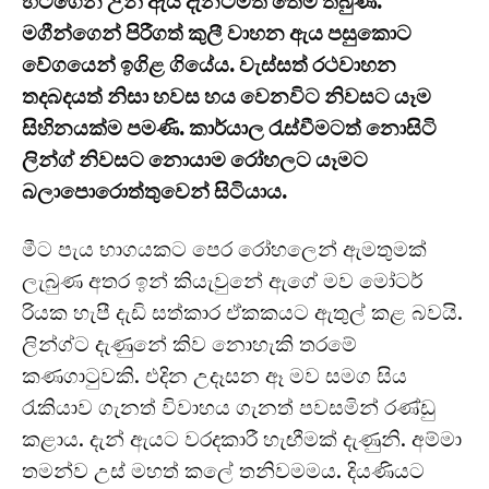
හිටගෙන උන් ඇය දැනටමත් තෙමී තිබුණි.
මගීන්ගෙන් පිරීගත් කුලී වාහන ඇය පසුකොට
වේගයෙන් ඉගිළ ගියේය. වැස්සත් රථවාහන
තදබදයත් නිසා හවස හය වෙනවිට නිවසට යෑම
සිහිනයක්ම පමණි. කාර්යාල රැස්වීමටත් නොසිටි
ලින්ග් නිවසට නොයාම රෝහලට යෑමට
බලාපොරොත්තුවෙන් සිටියාය.
මීට පැය භාගයකට පෙර රෝහලෙන් ඇමතුමක්
ලැබුණ අතර ඉන් කියැවුනේ ඇගේ මව මෝටර්
රියක හැපී දැඩි සත්කාර ඒකකයට ඇතුල් කළ බවයි.
ලින්ග්ට දැණුනේ කිව නොහැකි තරමේ
කණගාටුවකි. එදින උදෑසන ඈ මව සමග සිය
රැකියාව ගැනත් විවාහය ගැනත් පවසමින් රණ්ඩු
කළාය. දැන් ඇයට වරදකාරී හැඟීමක් දැණුනි. අම්මා
තමන්ව උස් මහත් කලේ තනිවමමය. දියණියට