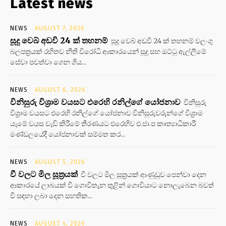
Latest news
NEWS
AUGUST 7, 2026
සූදු වෙබ් අඩවි 24 ක් තහනම්
සූදු වෙබ් අඩවි 24 ක් තහනම් වලංගු
බලපත්‍රයක් රහිතව නීති විරෝධි ආකාරයෙන් සූදු සහ ඔට්ටු ඇල්ලීමේ
සේවා පවත්වා ගෙන ගිය...
NEWS
AUGUST 6, 2026
විනිසුරු විශ්‍රාම වයසට එරෙහි රනිල්ගේ යෝජනාව
විනිසුරු
විශ්‍රාම වයසට එරෙහි රනිල්ගේ යෝජනාව විනිසුරුවරුන්ගේ විශ්‍රාම
යෑමේ වයස වැඩි කිරීමේ තීරණයට එරෙහිව එ.ජා.ප කෘත්‍යාධිකාරී
මණ්ඩලයේදී යෝජනාවක් සම්මත කර...
NEWS
AUGUST 5, 2026
වී වලට මිල සූත්‍රයක්
වී වලට මිල සූත්‍රයක් ආණුඩුව පෙන්වා දෙන
ආකාරයේ ලාබයක් වී ගොවිතැන තුළින් ගොවියාට නොලැබෙන බවත්
වී සඳහා ලබා දෙන සහතික...
NEWS
AUGUST 4, 2026