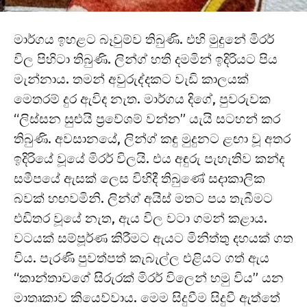
මාර්ගය ඉහළට බෑවුම්ව තිබුණි. එහි මුදුනේ මිරර්
විල පිහිටා තිබුණි. ලින්ග් හති දමමින් ඉදිරියට පිය
මැන්නාය. තමන් අවුරුද්දකට වැඩි කාලයක්
මෙතරම් දුර ඇවිද නැත. මාර්ගය දිගේ, පුවරුවක
“ලිස්සන සුළුයි ප්‍රවේශම් වන්න” යැයි සටහන් කර
තිබුණි. අවසානයේ, ලින්ග් කඳු මුදුනට ළඟා වූ අතර
ඉදිරියේ වූයේ මිරර් විලයි. එය අඳුරු පැහැතිව කන්ද
සමීපයේ ඇසක් ලෙස විහිදී තිබුණේ සදාකාලික
බවක් හඟවමිනි. ලින්ග් අයිස් මතට පය තැබීමට
එඩිතර වූයේ නැත, ඇය විල වටා ගමන් කළාය.
වටයක් සම්පූර්ණ කිරීමට ඇයට මිනිත්තු දහයක් ගත
විය. පැරණි පුවත්පත් කැබැල්ල එළියට ගත් ඇය
“කාන්තාවගේ සිරුරක් මිරර් විලෙන් හමු විය” යන
මාතෘකාව කියෙව්වාය. මෙම සිදුවීම සිදුවී ඇත්තේ