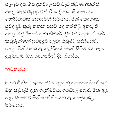
පැලෑටි දණහිස දක්වා උසට වැඩී තිබුණ අතර ඒ
අසල කැඩුණු පුටුවක් විය. ලින්ග් සිය මවගේ
හෝඩුවාවක් සොයමින් සිටියාය. එක් කොනක,
සුවඳ දුම් කූරු තුනක් පසට තද කර තිබූ අතර, ඒ
අසල මල් ටිකක් තබා තිබුණි. ලින්ග්ට පුදුම හිතුණි.
කවුරුන්හෝ සුවඳ දුම් දල්වා තිබුණි. හදිසියේම,
මහලු මිනිසෙක් ඇය ඉදිරියේ පෙනී සිටියේය. ඇය
දුටු වහාම ඔහු කෑගසමින් දිව ගියේය.
“අවතාරය!”
මහළු මිනිසා පැවසුවේය. ඇය ඔහු පසුපස දිව ගියේ
ඔහු කවුදැයි දැන ගැනීමටය. ගඩොල් ගොඩ මත ඇද
වැටුණ මහළු මිනිසා භීතියෙන් ඇය දෙස බලා
සිටියේය.