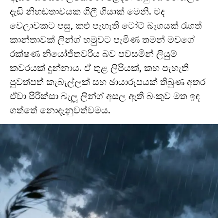
දැඩි නිහඬතාවයක ගිලී ගියාක් මෙනි. මද
වෙලාවකට පසු, කළු පැහැති ටෝට් බෑගයක් රැගත්
කාන්තාවක් ලින්ග් හමුවට පැමිණ තමන් මවගේ
රක්ෂණ නියෝජිතවරිය බව පවසමින් ලියුම්
කවරයක් දුන්නාය. ඒ තුළ ලිපියක්, කහ පැහැති
පුවත්පත් කැබැල්ලක් සහ ඡායාරූපයක් තිබුණ අතර
ඒවා පිරික්සා බැලූ ලින්ග් අසල ඇති බංකුව මත ඉඳ
ගත්තේ නොදැනුවත්වමය.