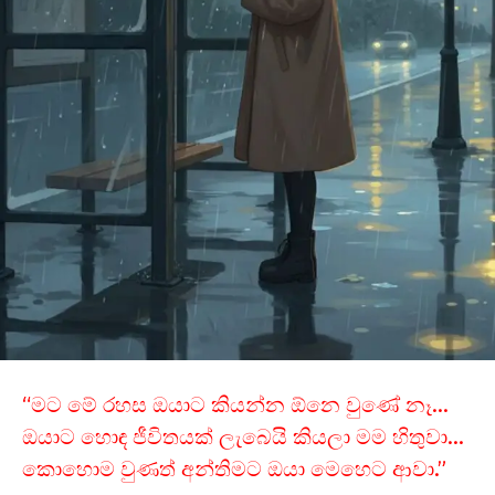
“මට මේ රහස ඔයාට කියන්න ඕනෙ වුණේ නෑ…
ඔයාට හොඳ ජීවිතයක් ලැබෙයි කියලා මම හිතුවා…
කොහොම වුණත් අන්තිමට ඔයා මෙහෙට ආවා.”