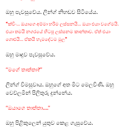
ඔහු පැවසුවේය. ලින්ග් නිහඬව සිටියේය.
“ක්විං… ඔයාගෙ අම්මා හරිම ලස්සනයි… ඔයා එයා වගේමයි.
එයා තමයි නගරයේ හිටපු ලස්සනම කාන්තාව. ඒත් එයා
ගොළුයි… ඒකයි හැමදේටම මුල”
ඔහු මෘදුව පැවසුවේය.
“මගේ තාත්තා?”
ලින්ග් විමසුවාය. ඔහුගේ අත මිට මෙලවිණි. ඔහු
වෙව්ලමින් පිලිතුරු දුන්නේය.
“ඔයාගෙ තාත්තා….”
ඔහු පිළිකුලෙන් යුතුව කෙළ ගැසුවේය.