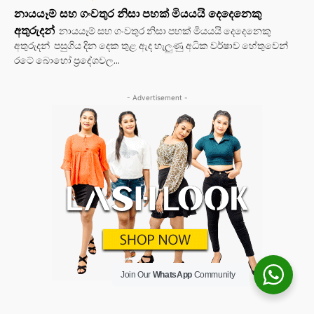
නායයෑම් සහ ගංවතුර නිසා පහක් මියයයි දෙදෙනෙකු
අතුරුදන්
නායයෑම් සහ ගංවතුර නිසා පහක් මියයයි දෙදෙනෙකු
අතුරුදන් පසුගිය දින දෙක තුළ ඇද හැලුණු අධික වර්ෂාව හේතුවෙන්
රටේ බොහෝ ප්‍රදේශවල...
- Advertisement -
Join Our
WhatsApp
Community