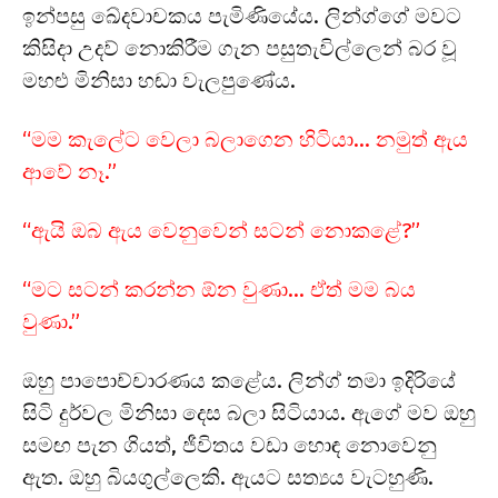
ඉන්පසු ඛේදවාචකය පැමිණියේය. ලින්ග්ගේ මවට
කිසිදා උදව් නොකිරීම ගැන පසුතැවිල්ලෙන් බර වූ
මහළු මිනිසා හඬා වැලපුණේය.
“මම කැලේට වෙලා බලාගෙන හිටියා… නමුත් ඇය
ආවේ නෑ.”
“ඇයි ඔබ ඇය වෙනුවෙන් සටන් නොකළේ?”
“මට සටන් කරන්න ඕන වුණා… ඒත් මම බය
වුණා.”
ඔහු පාපොච්චාරණය කළේය. ලින්ග් තමා ඉදිරියේ
සිටි දුර්වල මිනිසා දෙස බලා සිටියාය. ඇගේ මව ඔහු
සමඟ පැන ගියත්, ජීවිතය වඩා හොඳ නොවෙනු
ඇත. ඔහු බියගුල්ලෙකි. ඇයට සත්‍යය වැටහුණි.