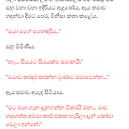
ඔහු වහා වහා ඉදිරියට ඇදුණේය. ඇය තමාව
හඳුන්වා දීමට පෙර, මිනිසා කතා කළේය.
“ඔයා මගේ සහෝදරිය..”
ඔහු මිමිණීය.
“නෑ… සියයට සියයක්ම සමානයි.”
“ඔයාට කරදර කරන්න වුණාට සමාවෙන්න…”
ඇය සමාව අයැද සිටියාය.
“මට එයා ගැන දැනගන්න විතරයි ඕන… මාව
හදාගත්ත අම්මා කාර් එකක හැපිලා දැන් කෝමා
වෙලා ඉන්නේ.”