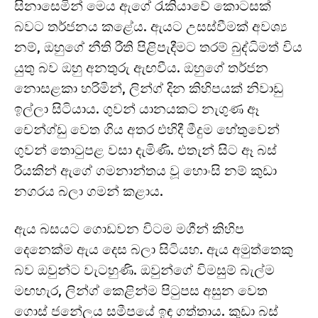
සිනාසෙමින් මෙය ඇගේ රැකියාවේ කොටසක්
බවට තර්ජනය කළේය. ඇයට උසස්වීමක් අවශ්‍ය
නම්, ඔහුගේ නීති රීති පිළිපැදීමට තරම් බුද්ධිමත් විය
යුතු බව ඔහු අනතුරු ඇඟවීය. ඔහුගේ තර්ජන
නොසළකා හරිමින්, ලින්ග් දින කිහිපයක් නිවාඩු
ඉල්ලා සිටියාය. ගුවන් යානයකට නැගුණ ඈ
චෙන්ග්ඩු වෙත ගිය අතර එහිදී මීදුම හේතුවෙන්
ගුවන් තොටුපළ වසා දැමිණි. එතැන් සිට ඈ බස්
රියකින් ඇගේ ගමනාන්තය වූ හොංසි නම් කුඩා
නගරය බලා ගමන් කළාය.
ඇය බසයට ගොඩවන විටම මගීන් කිහිප
දෙනෙක්ම ඇය දෙස බලා සිටියහ. ඇය අමුත්තෙකු
බව ඔවුන්ට වැටහුණි. ඔවුන්ගේ විමසුම් බැල්ම
මඟහැර, ලින්ග් කෙළින්ම පිටුපස අසුන වෙත
ගොස් ජනේලය සමීපයේ ඉඳ ගත්තාය. කුඩා බස්