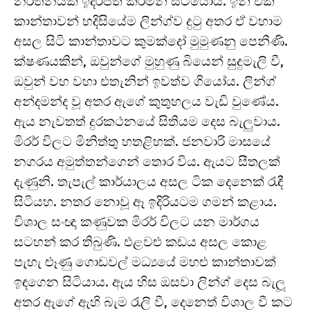
නර්තනයක් ඉදිරිපත් කරමින් සිටියෝය. ඉන් එක
කාන්තාවන් හදිසියේම ලින්ග්ව දුටු අතර ඒ වහාම
අසල සිටි කාන්තාවට කුමක්දෝ මුමුණනු පෙනිණි.
ක්ෂණයකින්, ඔවුන්ගේ මුහුණු බියෙන් සුදුමැලි වී,
ඔවුන් වහ වහා එතැනින් ඉවත්ව ගියෝය. ලින්ග්
අන්දමන්ද වූ අතර ඇගේ කුතුහලය වැඩි වුණේය.
ඇය නැවතත් දුරකථනයේ සිතියම දෙස බැලුවාය.
මිරර් විලට මිනිත්තු හතළිහක්. ජනවාරි මාසයේ
නගරය අමුත්තන්ගෙන් තොර විය. ඇයට සීතලක්
දැණුනි. තැපැල් කාර්යාලය අසල ටික දෙනෙක් රැඳී
සිටියහ. නතර නොවූ ඈ ඉදිරියටම ගමන් කළාය.
විශාල සංඥා කණුවක මිරර් විලට යන මාර්ගය
සටහන් කර තිබුණි. එළවළු කඩය අසල කොළ
පැහැ ළූණු ගොඩවල් මධ්‍යයේ මහළු කාන්තාවක්
ඉඳගෙන සිටියාය. ඇය හිස ඔසවා ලින්ග් දෙස බැලූ
අතර ඇගේ ඇහි බැම රැලි වී, දෙනෙත් විශාල වී කට