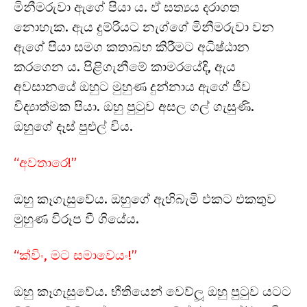
මිනීමරුවා ඇගේ පියා ය. ඒ සත්‍යය දරාගත
නොහැක. ඇය දුම්රියට නැග්ගේ මිනීමරුවා වන
ඇගේ පියා සමග කතාබහ කිරීමට අධිෂ්ඨාන
කරගෙන ය. පිළිගැනීමේ කාමරයේදි, ඇය
අවසානයේ ඔහුට මුහුණ දුන්නාය ඇගේ ජීව
විද්‍යාත්මක පියා. ඔහු පුටුව අසල ගල් ගැසුණි.
ඔහුගේ දෑස් පුළුල් විය.
“අවතාරෙ!”
ඔහු කෑගැසුවේය. ඔහුගේ ඇහිබැමි එකට එකතුව
මුහුණ විරූප වී ගියේය.
“ක්විං, මට සමාවෙයං!”
ඔහු කෑගැසුවේය. භීතියෙන් වෙව්ලූ ඔහු පුටුව යටට