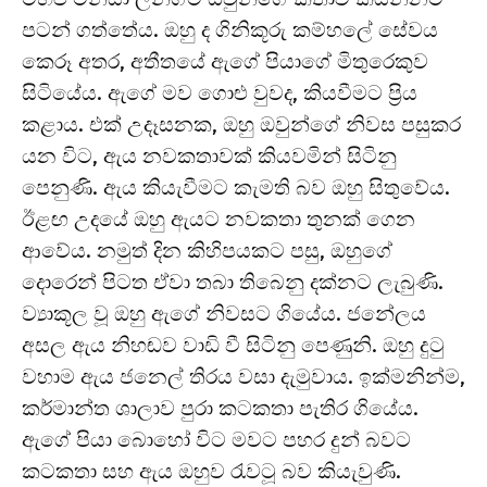
පටන් ගත්තේය. ඔහු ද ගිනිකූරු කම්හලේ සේවය
කෙරූ අතර, අතීතයේ ඇගේ පියාගේ මිතුරෙකුව
සිටියේය. ඇගේ මව ගොළු වුවද, කියවීමට ප්‍රිය
කළාය. එක් උදෑසනක, ඔහු ඔවුන්ගේ නිවස පසුකර
යන විට, ඇය නවකතාවක් කියවමින් සිටිනු
පෙනුණි. ඇය කියැවීමට කැමති බව ඔහු සිතුවේය.
ඊළඟ උදයේ ඔහු ඇයට නවකතා තුනක් ගෙන
ආවේය. නමුත් දින කිහිපයකට පසු, ඔහුගේ
දොරෙන් පිටත ඒවා තබා තිබෙනු දක්නට ලැබුණි.
ව්‍යාකූල වූ ඔහු ඇගේ නිවසට ගියේය. ජනේලය
අසල ඇය නිහඬව වාඩි වී සිටිනු පෙණුනි. ඔහු දුටු
වහාම ඇය ජනෙල් තිරය වසා දැමුවාය. ඉක්මනින්ම,
කර්මාන්ත ශාලාව පුරා කටකතා පැතිර ගියේය.
ඇගේ පියා බොහෝ විට මවට පහර දුන් බවට
කටකතා සහ ඇය ඔහුව රැවටූ බව කියැවුණි.