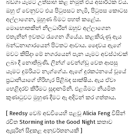
බඩගා යෑමට උත්සාහ කළ නමුත් එය අසාර්ථක විය.
ඔහු ඒ වෙනුවට එය පිටුපසට නැමී, පිටුපස කොටස
අල්ලාගෙන, මුහුණ බිමට පහත් කළේය.
මොහොතකින් නිලධාරීන් ඔහුව අල්ලාගෙන
එතැනින් ඉවතට රැගෙන ගියේය. කළකිරුණු ඇය
බන්ධනාගාරයෙන් පිටතට ආවාය. දෛවය ඇගේ
මවට කිසිදා මේ නගරයෙන් පැන යෑමට අවස්ථාවක්
ලබා දී නොතිබුණි. ලින්ග් චෙන්ග්ඩු වෙත ආපසු
යෑමට දුම්රියට නැග්ගේය. ඇගේ දුරකථනයේ වූයේ
ප්‍රධානියාගේ හිරිහැර පිළිබඳ සාක්ෂිය. ඇය ඒවා
හෙළිදරව් කිරීමට සූදානමිනි. එළඹීමට නියමිත
කුණාටුවට මුහුණ දීමට ඈ අදිටන් කර ගත්තාය.
[
Reedsy
වෙබ් අඩවියෙහි පළවූ Alicia Feng විසින්
රචිත Storming into the Good Night කතාව
ඇසුරින් සිදුකළ අනුවර්තනයකි ]