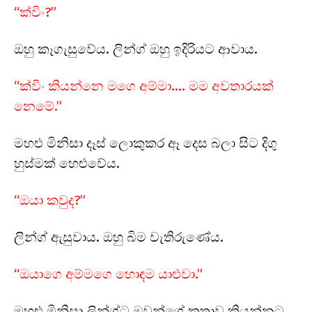
“ක්විං?”
ඔහු කෑගැසුවේය. ලින්ග් ඔහු ඉදිරියට ආවාය.
“ක්විං කියන්නෙ මගෙ අම්මා…. මම අවතාරයක්
නෙමේ.”
මහළු මිනිසා දෑස් ලොකුකර ඈ දෙස බලා සිට දිගු
හුස්මක් හෙළුවේය.
“ඔයා කවුද?”
ලින්ග් ඇසුවාය. ඔහු බිම වැතිරුණේය.
“ඔයාගෙ අම්මගෙ හොඳම යාළුවා.”
මහළු මිනිසා ලින්ග්ට ඔවුන්ගේ කතාව කියන්නට