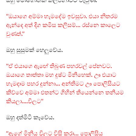
ඔහු මොහොතක් කල්පනාවට වැටුණි.
“ඔයාගෙ අම්මා හැමදේම ඉවසුවා. එයා නිතරම
ඇන්දෙ අත් දිග කමිස කලිසම්… රස්නෙ කාලෙට
වුණත්.”
ඔහු සුසුමක් හෙලුවේය.
“ඒ එයාගෙ ඇඟේ තිබුණ පහරවල් පේනවට.
ඔයාගෙ තාත්තා මහ දුෂ්ට මිනිහෙක්. ඌ එයාට
හැමදාම පහර දුන්නා… අන්තිමට ඌ පොලිසියට
කිව්වෙ අම්මා එතන්ට ගිහින් තියෙන්නෙ තනියම
කියලා….විලට”
ඔහු දත්මිටි කෑවේය.
“ඇගේ මිනිය විලට විසි කරා… පොලිසිය