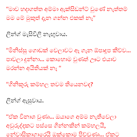
“මාව හදාගත්ත අම්මා ඇක්සිඩන්ට් වුණේ නැත්තම්
මම මේ මුකුත් දැන ගන්න එකක් නෑ”
ලින්ග් මැසිවිලි නැඟුවාය.
“මිනිස්සු ගොඩක් වෙලාවට ඈ ගැන ඕපාදූප කිව්ව…
පාවලා දුන්නා… කොහොම වුණත් ඌට එයාව
මරන්න අයිතියක් නෑ “
“ගිනිකූරු කම්හල තවම තියෙනවද?
ලින්ග් ඇසුවාය.
“ඒක විනාශ වුණා… ඔයාගෙ අම්ම නැතිවෙලා
අවුරුද්දකට පස්සෙ ගින්නකින් කම්හලයි,
නේවාසිකාගාරෙයි ඔක්කොම පිච්චුණා… ඒකට