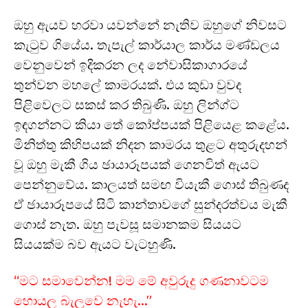
ඔහු ඇයව හරවා යවන්නේ නැතිව ඔහුගේ නිවසට
කැටුව ගියේය. තැපැල් කාර්යාල කාර්ය මණ්ඩලය
වෙනුවෙන් ඉදිකරන ලද නේවාසිකාගාරයේ
තුන්වන මහලේ කාමරයක්. එය කුඩා වුවද
පිළිවෙලට සකස් කර තිබුණි. ඔහු ලින්ග්ට
ඉඳගන්නට කියා තේ කෝප්පයක් පිළියෙළ කළේය.
මිනිත්තු කිහිපයක් නිදන කාමරය තුළට අතුරුදහන්
වූ ඔහු මැකී ගිය ඡායාරූපයක් ගෙනවිත් ඇයට
පෙන්නුවේය. කාලයත් සමඟ වියැකී ගොස් තිබුණද
ඒ ඡායාරූපයේ සිටි කාන්තාවගේ සුන්දරත්වය මැකී
ගොස් නැත. ඔහු පැවසූ සමානකම සියයට
සියයක්ම බව ඇයට වැටහුණි.
“මට සමාවෙන්න! මම මේ අවුරුදු ගණනාවටම
හොයල බැලුවෙ නැහැ…”