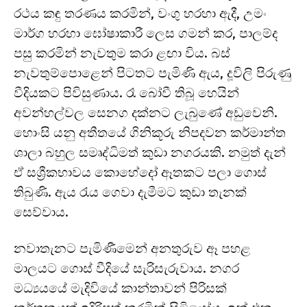
රථය කඳු තරණය කරමින්, වංගු හරහා ඇදී, උමං
මාර්ග හරහා ඝෝෂාකාරී ලෙස ගමන් කර, පාලම්ද
පසු කරමින් නැවතුම කරා ළඟා විය. බස්
නැවතුම්පොළෙන් පිටතට පැමිණි ඇය, දූවිලි පිරුණු
වීදියකට පිවිසුණාය. රෑ බෝවී තිබූ හෙයින්
අවන්හල්වල සෙනග දක්නට ලැබුණේ අඩුවෙනි.
හොංසි යනු අතීතයේ ගිනිකූරු නිපදවන කර්මාන්ත
ශාලා බහුල සමෘද්ධිමත් කුඩා නගරයකි. නමුත් දැන්
ඒ සශ්‍රීකභාවය කොහේදෝ ඈතකට පලා ගොස්
තිබුණි. ඇය රැය ගෙවා දැමීමට කුඩා තැනක්
සෙව්වාය.
නවාතැනට පැමිණීමෙන් අනතුරුව ඈ පහළ
මාලයට ගොස් වීදියේ සැරිසැරුවාය. නගර
මධ්‍යයයේ මැදිවියේ කාන්තාවන් පිරිසක්