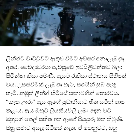
ලින්ග්ට වාට්ටුවට ඇතුළු වීමට අවසර නොලැබුණු
අතර, වෛද්‍යවරයා පැවසුවේ ඉවසිලිවන්තව බලා
සිටින්න කියා පමණි. ඇයට රැකියා ස්ථානය සිහිපත්
විය. උසස්වීමක් ලැබුණ හැටි, සගයින් සුබ පැතූ
හැටි. නමුත් ලින්ග් හිටියේ කතාබහින් තොරවය.
“කැත ඌරා” ඇය ඇගේ ප්‍රධානියාට හිත යටින් ශාප
කළාය. ඇය ඔහුට ලියකියවිලි ලබා දෙන විට
ඔහුගේ තෙල් සහිත අත ඇගේ පියයුරු මත තිබුණි.
ඔහු සමාව අයැද සිටියේ නැත. ඒ වෙනුවට, ඔහු