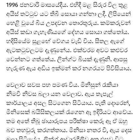
1996 ජනවාරි මාසයේදීය. එහිදී මළ සිරුර විල තුළ
අයිස් තට්ටුව යට තිබී සොයා ගන්නා ලදී. ලිපියෙන්
හෙළි වූයේ බිය උපදවන තොරතුරුය. කම්කරුවන්
අයිස් කඩා ගැහැණියගේ දේහය සොයා ගත්තෝය.
හදිසියේම සුළඟේ වේගය වැඩි විය. සීතල ඇගේ
ඇටකටුවලටම දැණුනේය. එක්වරම අවට කළුවර
වෙන්නට ගත්තේය. ලින්ග්ට බියක් දැණුනි. ආපසු
හැරුණ ඇය අඩිය ඉක්මන් කර නගරයට පිවිසියාය.
වෙලාව සවස පහ පමණ විය. මිනිසුන් රැකියා
නිමවී නිවස බලා යන වෙලාව. ඇය තැපැල්
කාර්යාලය අසල සිටගෙන සිටියාය. පැති දොරෙන්,
මිනිසෙක් බයිසිකලයක් රැගෙන ඈ ඉදිරියට ආවේය.
තම අතේ තිබූ ඡායාරූපය පරීක්ෂා කෙරූ ඈ ඒ ඔහු
බව තහවුරු කරගත්තාය. මිනිසා නතර වී, ඇය දෙස
බලා සිටියේය. ලින්ග් ආචාරශීලීව අත එසවූ විට