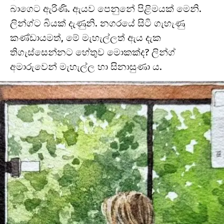
බාගෙට ඇරිණි. ඇයව පෙනුනේ පිළිමයක් මෙනි.
ලින්ග්ට බියක් දැණුනි. නගරයේ සිටි ගැහැණු
කණ්ඩායමත්, මේ මැහැල්ලත් ඇය දැක
තිගැස්සෙන්නට හේතුව මොකක්ද? ලින්ග්
අමාරුවෙන් මැහැල්ල හා සිනාසුණා ය.