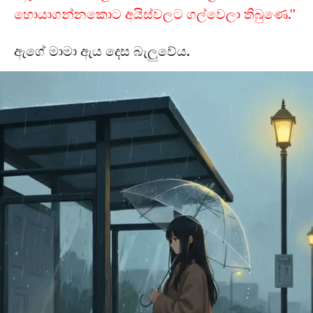
හොයාගන්නකොට අයිස්වලට ගල්වෙලා තිබුණෙ.”
ඇගේ මාමා ඇය දෙස බැලුවේය.