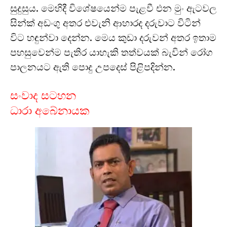
සුදුසුය. මෙහිදී විශේෂයෙන්ම පැළවී එන මුං ඇටවල
සින්ක් අඩංගු අතර එවැනි ආහාරද දරුවාට විටින්
විට හඳුන්වා දෙන්න. මෙය කුඩා දරුවන් අතර ඉතාම
පහසුවෙන්ම පැතිර යාහැකි තත්වයක් බැවින් රෝග
පාලනයට ඇති පොදු උපදෙස් පිළිපදින්න.
සංවාද සටහන
ධාරා අබේනායක