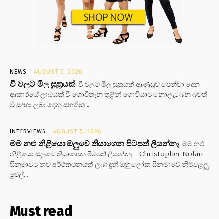
NEWS
AUGUST 5, 2026
වී වලට මිල සූත්‍රයක්
වී වලට මිල සූත්‍රයක් ආණුඩුව පෙන්වා දෙන
ආකාරයේ ලාබයක් වී ගොවිතැන තුළින් ගොවියාට නොලැබෙන බවත්
වී සඳහා ලබා දෙන සහතික...
INTERVIEWS
AUGUST 5, 2026
මම නළු නිළියො ඔලුවෙ තියාගෙන පිටපත් ලියන්නෑ
මම නළු
නිළියො ඔලුවෙ තියාගෙන පිටපත් ලියන්නෑ - Christopher Nolan
සිනමාවට නව අර්ථකථනයක් ලබා දුන් ඔහු ලෝක සිනමාවේ නිම්වළලු
පුළුල්...
Must read