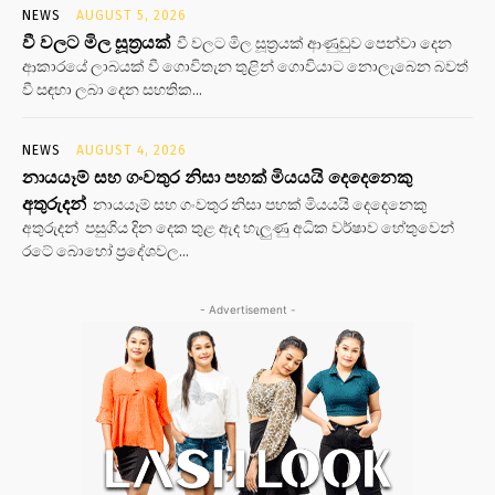
NEWS
AUGUST 5, 2026
වී වලට මිල සූත්‍රයක්
වී වලට මිල සූත්‍රයක් ආණුඩුව පෙන්වා දෙන
ආකාරයේ ලාබයක් වී ගොවිතැන තුළින් ගොවියාට නොලැබෙන බවත්
වී සඳහා ලබා දෙන සහතික...
NEWS
AUGUST 4, 2026
නායයෑම් සහ ගංවතුර නිසා පහක් මියයයි දෙදෙනෙකු
අතුරුදන්
නායයෑම් සහ ගංවතුර නිසා පහක් මියයයි දෙදෙනෙකු
අතුරුදන් පසුගිය දින දෙක තුළ ඇද හැලුණු අධික වර්ෂාව හේතුවෙන්
රටේ බොහෝ ප්‍රදේශවල...
- Advertisement -