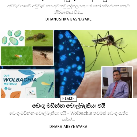
අඬවැඩියාවේ අඩුවැඩි සහ අවනඩු පුද්ගලයකුගේ හෝ සමාජයක සතුට
නිර්මාණය වීම...
DHANUSHKA BASNAYAKE
HEALTH
ඩෙංගු මඩින්න වොල්බැකියා එයි
ඩෙංගු මඩින්න වොල්බැකියා එයි - Wolbachia තවමත් ඩෙංගු පැතිර
යමින්...
DHARA ABEYNAYAKA