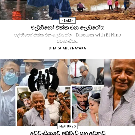
HEALTH
එල්නිනෝ එක්ක එන ලෙඩරෝග
එල්නිනෝ එක්ක එන ලෙඩරෝග - Diseases with El Nino
ස්වාභාවික...
DHARA ABEYNAYAKA
FEATURES
අඬවැඩියාවේ අඩුවැඩි සහ අවනඩු