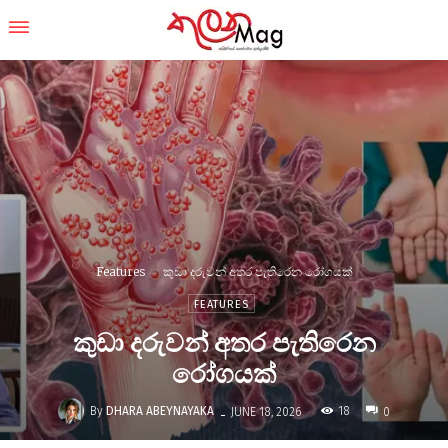
Features
කුඩා දරුවන් අතර පැතිරෙන රෝගයක්
FEATURES
කුඩා දරුවන් අතර පැතිරෙන
රෝගයක්
-
By
DHARA ABEYNAYAKA
18
JUNE 18, 2026
0