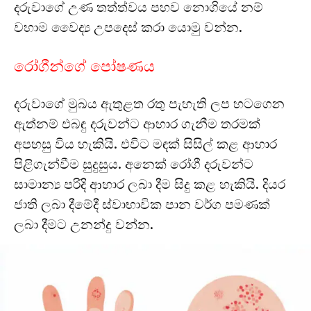
දරුවාගේ උණ තත්ත්වය පහව නොගියේ නම්
වහාම වෛද්‍ය උපදෙස් කරා යොමු වන්න.
රෝගීන්ගේ පෝෂණය
දරුවාගේ මුඛය ඇතුළත රතු පැහැති ලප හටගෙන
ඇත්නම් එබඳු දරුවන්ට ආහාර ගැනීම තරමක්
අපහසු විය හැකියි. එවිට මඳක් සිසිල් කළ ආහාර
පිළිගැන්වීම සුදුසුය. අනෙක් රෝගී දරුවන්ට
සාමාන්‍ය පරිදි ආහාර ලබා දීම සිදු කළ හැකියි. දියර
ජාති ලබා දීමේදී ස්වාභාවික පාන වර්ග පමණක්
ලබා දීමට උනන්දු වන්න.