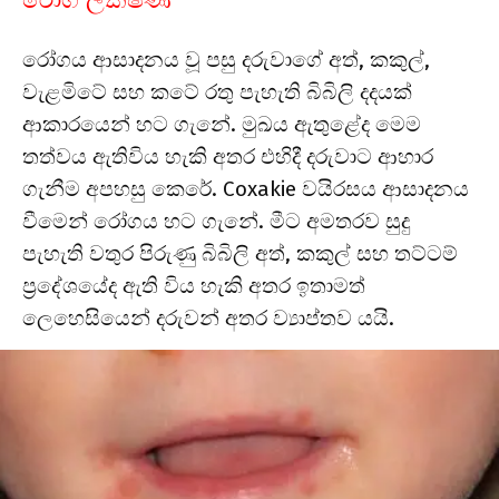
රෝගය ආසාදනය වූ පසු දරුවාගේ අත්, කකුල්,
වැළමිටේ සහ කටේ රතු පැහැති බිබිලි දදයක්
ආකාරයෙන් හට ගැනේ. මුඛය ඇතුළේද මෙම
තත්වය ඇතිවිය හැකි අතර එහිදී දරුවාට ආහාර
ගැනීම අපහසු කෙරේ. Coxakie වයිරසය ආසාදනය
වීමෙන් රෝගය හට ගැනේ. මීට අමතරව සුදු
පැහැති වතුර පිරුණු බිබිලි අත්, කකුල් සහ තට්ටම්
ප්‍රදේශයේද ඇති විය හැකි අතර ඉතාමත්
ලෙහෙසියෙන් දරුවන් අතර ව්‍යාප්තව යයි.