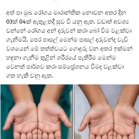
අත් පා මුඛ රෝගය මාරාන්තික නොවන අතර දින
03ක් 04ක් ඇතුළතදී සුව වී යනු ඇත. වඩාත් අවශ්‍ය
වන්නේ රෝගය අන් දරුවන් කරා බෝ වීම වළක්වා
ගැනීමයි. පෙර පාසල් මෙන්ම පාසල් දරුවන්ද වැඩි
වශයෙන් මේ තත්ත්වයට ගොදුරු වන අතර ඉක්මන්
හඳුනා ගැනීම තුළින් ශරීරයේ පැතිරීම මෙන්ම
වෙනත් පාර්ශව කරා සම්ප්‍රේශනය වීමද වළක්වා
ගත හැකි වනු ඇත.