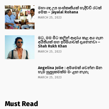
මහා ගඳ උප සංස්කෘතියක් හැදිච්චි රටක්
මේක – Jayalal Rohana
MARCH 25, 2023
මට, මම මීට කලින් ආදරය කළ අය ගැන
අයිතියක් සහ ඉරිසියාවක් දැනෙනවා –
Shah Rukh Khan
MARCH 25, 2023
Angelina Jolie : අම්මෙක් වෙන්න ඕන
හැම සුදුසුකමක්ම මං ළඟ නැහැ
MARCH 25, 2023
Must Read