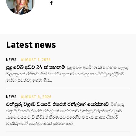
Latest news
NEWS
AUGUST 7, 2026
සූදු වෙබ් අඩවි 24 ක් තහනම්
සූදු වෙබ් අඩවි 24 ක් තහනම් වලංගු
බලපත්‍රයක් රහිතව නීති විරෝධි ආකාරයෙන් සූදු සහ ඔට්ටු ඇල්ලීමේ
සේවා පවත්වා ගෙන ගිය...
NEWS
AUGUST 6, 2026
විනිසුරු විශ්‍රාම වයසට එරෙහි රනිල්ගේ යෝජනාව
විනිසුරු
විශ්‍රාම වයසට එරෙහි රනිල්ගේ යෝජනාව විනිසුරුවරුන්ගේ විශ්‍රාම
යෑමේ වයස වැඩි කිරීමේ තීරණයට එරෙහිව එ.ජා.ප කෘත්‍යාධිකාරී
මණ්ඩලයේදී යෝජනාවක් සම්මත කර...