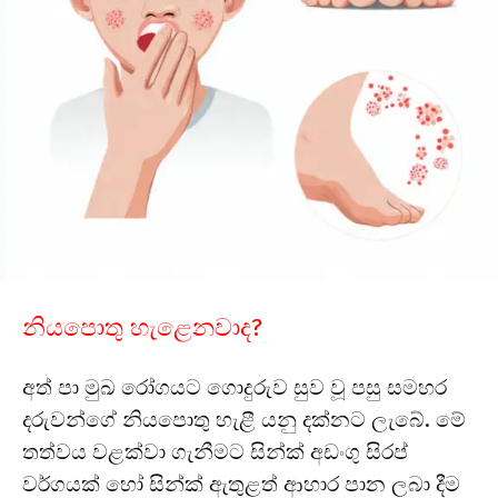
නියපොතු හැළෙනවාද?
අත් පා මුඛ රෝගයට ගොදුරුව සුව වූ පසු සමහර
දරුවන්ගේ නියපොතු හැළී යනු දක්නට ලැබේ. මේ
තත්වය වළක්වා ගැනීමට සින්ක් අඩංගු සිරප්
වර්ගයක් හෝ සින්ක් ඇතුළත් ආහාර පාන ලබා දීම