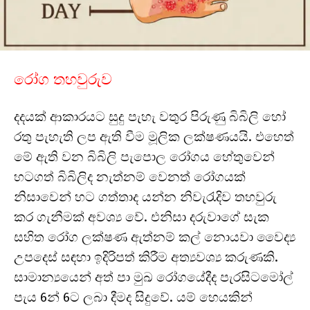
රෝග තහවුරුව
දදයක් ආකාරයට සුදු පැහැ වතුර පිරුණු බිබිලි හෝ
රතු පැහැති ලප ඇති වීම මූලික ලක්ෂණයයි. එහෙත්
මේ ඇති වන බිබිලි පැපොල රෝගය හේතුවෙන්
හටගත් බිබිලිද නැත්නම් වෙනත් රෝගයක්
නිසාවෙන් හට ගත්තාද යන්න නිවැරැදිව තහවුරු
කර ගැනීමක් අවශ්‍ය වේ. එනිසා දරුවාගේ සැක
සහිත රෝග ලක්ෂණ ඇත්නම් කල් නොයවා වෛද්‍ය
උපදෙස් සඳහා ඉදිරිපත් කිරීම අත්‍යවශ්‍ය කරුණකි.
සාමාන්‍යයෙන් අත් පා මුඛ රෝගයේදීද පැරසිටමෝල්
පැය 6න් 6ට ලබා දීමද සිදුවේ. යම් හෙයකින්