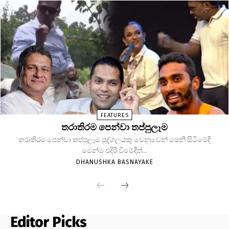
FEATURES
තරාතිරම පෙන්වා තප්පුලෑම
තරාතිරම පෙන්වා තප්පුලෑම පුද්ගලයකු වෙනුවෙන් පෙනී සිටීමේදී
මෙන්ම එදිරි වීමේදීත්...
DHANUSHKA BASNAYAKE
Editor Picks