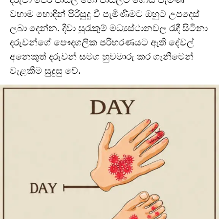
වහාම හොඳින් පිරිසුදු වී පැමිණීමට ඔහුට උපදෙස්
ලබා දෙන්න. දිවා සුරැකුම් මධ්‍යස්ථානවල රැඳී සිටිනා
දරුවන්ගේ පෞදගලික පරිහරණයට ඇති දේවල්
අනෙකුත් දරුවන් සමග හුවමාරු කර ගැනීමෙන්
වැළකීම සුදුසු වේ.