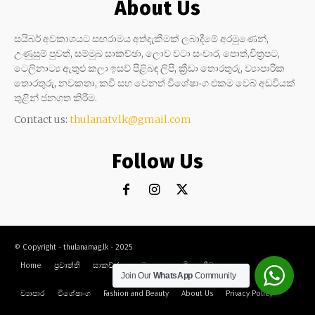
About Us
සයිබර් අවකාශයට සඟරාමය අත්දැකීමක් ලබාදීමේ අරමුණෙන්,
උණුසුම් පුවත්, සම්මුඛ සාකච්ඡා, ලොව වටා සංචාර, පොත්,චිත්‍රපට,
ටෙලිනාට්‍ය ඇතුළු කලා ඉසව් පිළිබඳ ලිපි, ක්‍රීඩා තොරතුරු, ව්‍යාපාරික
තොරතුරු, නවකතා, කවි සහ වෙනත් විශේෂාංග එකම වෙබ් අඩවියක්
තුළින් ජනගත කිරීම.
Contact us:
thulanatv.lk@gmail.com
Follow Us
© Copyright - thulanamag.lk - 2025
Home
ප්‍රවෘත්ති
සාකච්ඡා
නවකතා
කවි
ක්‍රීඩා
කලා
සංචාර
Join Our
WhatsApp
Community
ව්‍යාපාර
විශේෂාංග
Fashion and Beauty
About Us
Privacy Policy