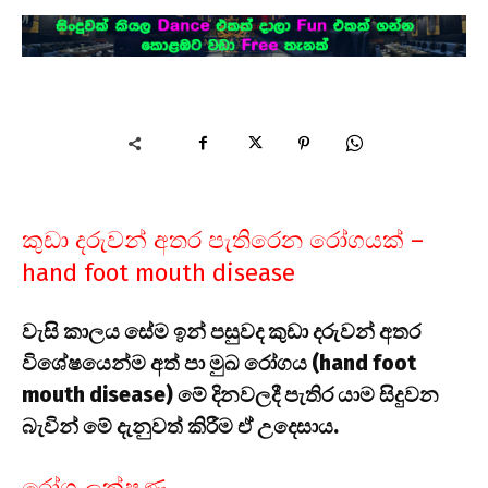
කුඩා දරුවන් අතර පැතිරෙන රෝගයක් –
hand foot mouth disease
වැසි කාලය සේම ඉන් පසුවද කුඩා දරුවන් අතර
විශේෂයෙන්ම අත් පා මුඛ රෝගය (hand foot
mouth disease) මේ දිනවලදී පැතිර යාම සිදුවන
බැවින් මේ දැනුවත් කිරීම ඒ උදෙසාය.
රෝග ලක්ෂණ