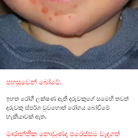
පහසුවෙන් බෝවේ.
ඉහත රෝගී ලක්ෂණ ඇති දරුවකුගේ සමෙහි තවත්
දරුවකු ස්පර්ශ වුවහොත් රෝගය බෝවීමේ
හැකියාවක් ඇත.
මාරාන්තික නොවුණද පරෙස්සම වැදගත්