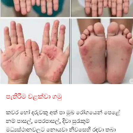
පැතිරීම වළක්වා ගමු
කවර හෝ දරුවකු අත් පා මුඛ රෝගයෙන් පෙළේ
නම් පාසල්, පෙරපාසල්, දිවා සුරැකුම්
මධ්‍යස්ථානවලට නොයවා නිවසෙහි රඳවා තබා