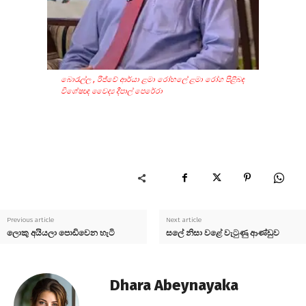
බොරැල්ල , රිජ්වේ ආර්යා ළමා රෝහලේ ළමා රෝග පිළිබඳ
විශේෂඥ වෛද්‍ය දීපාල් පෙරේරා
Previous article
Next article
ලොකු අයියලා පොඩිවෙන හැටි
සලේ නිසා වළේ වැටුණු ආණ්ඩුව
Dhara Abeynayaka