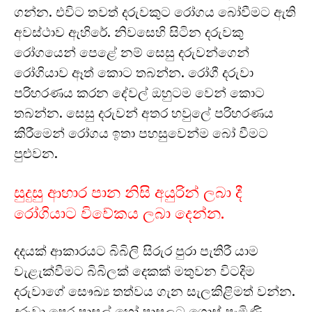
ගන්න. එවිට තවත් දරුවකුට රෝගය බෝවීමට ඇති
අවස්ථාව ඇහිරේ. නිවසෙහි සිටින දරුවකු
රෝගයෙන් පෙළේ නම් සෙසු දරුවන්ගෙන්
රෝගියාව ඈත් කොට තබන්න. රෝගී දරුවා
පරිහරණය කරන දේවල් ඔහුටම වෙන් කොට
තබන්න. සෙසු දරුවන් අතර හවුලේ පරිහරණය
කිරීමෙන් රෝගය ඉතා පහසුවෙන්ම බෝ වීමට
පුළුවන.
සුදුසු ආහාර පාන නිසි අයුරින් ලබා දී
රෝගියාට විවේකය ලබා දෙන්න.
දදයක් ආකාරයට බිබිලි සිරුර පුරා පැතිරී යාම
වැළැක්වීමට බිබිලක් දෙකක් මතුවන විටදිම
දරුවාගේ සෞඛ්‍ය තත්වය ගැන සැලකිළිමත් වන්න.
දරුවා පෙර පාසල් හෝ පාසලට ගොස් පැමිණි