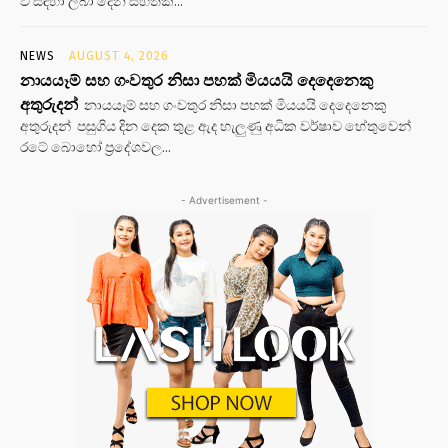
වී සඳහා ලබා දෙන සහතික...
NEWS
AUGUST 4, 2026
නායයෑම් සහ ගංවතුර නිසා පහක් මියයයි දෙදෙනෙකු
අතුරුදන්
නායයෑම් සහ ගංවතුර නිසා පහක් මියයයි දෙදෙනෙකු
අතුරුදන් පසුගිය දින දෙක තුළ ඇද හැලුණු අධික වර්ෂාව හේතුවෙන්
රටේ බොහෝ ප්‍රදේශවල...
- Advertisement -