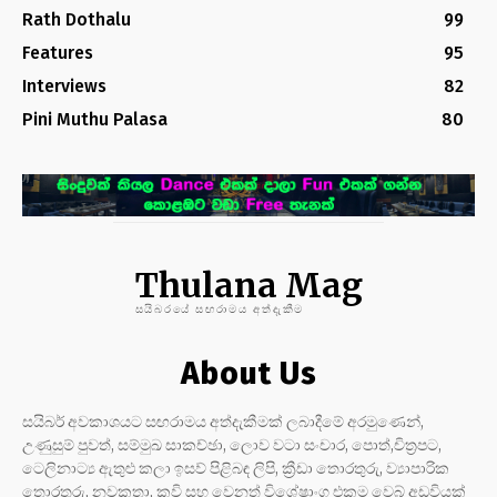
Rath Dothalu
99
Features
95
Interviews
82
Pini Muthu Palasa
80
Thulana Mag
සයිබරයේ සඟරාමය අත්දැකීම
About Us
සයිබර් අවකාශයට සඟරාමය අත්දැකීමක් ලබාදීමේ අරමුණෙන්,
උණුසුම් පුවත්, සම්මුඛ සාකච්ඡා, ලොව වටා සංචාර, පොත්,චිත්‍රපට,
ටෙලිනාට්‍ය ඇතුළු කලා ඉසව් පිළිබඳ ලිපි, ක්‍රීඩා තොරතුරු, ව්‍යාපාරික
තොරතුරු, නවකතා, කවි සහ වෙනත් විශේෂාංග එකම වෙබ් අඩවියක්