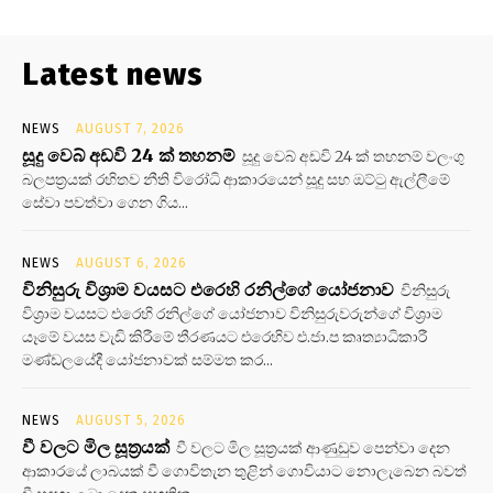
Latest news
NEWS
AUGUST 7, 2026
සූදු වෙබ් අඩවි 24 ක් තහනම්
සූදු වෙබ් අඩවි 24 ක් තහනම් වලංගු
බලපත්‍රයක් රහිතව නීති විරෝධි ආකාරයෙන් සූදු සහ ඔට්ටු ඇල්ලීමේ
සේවා පවත්වා ගෙන ගිය...
NEWS
AUGUST 6, 2026
විනිසුරු විශ්‍රාම වයසට එරෙහි රනිල්ගේ යෝජනාව
විනිසුරු
විශ්‍රාම වයසට එරෙහි රනිල්ගේ යෝජනාව විනිසුරුවරුන්ගේ විශ්‍රාම
යෑමේ වයස වැඩි කිරීමේ තීරණයට එරෙහිව එ.ජා.ප කෘත්‍යාධිකාරී
මණ්ඩලයේදී යෝජනාවක් සම්මත කර...
NEWS
AUGUST 5, 2026
වී වලට මිල සූත්‍රයක්
වී වලට මිල සූත්‍රයක් ආණුඩුව පෙන්වා දෙන
ආකාරයේ ලාබයක් වී ගොවිතැන තුළින් ගොවියාට නොලැබෙන බවත්