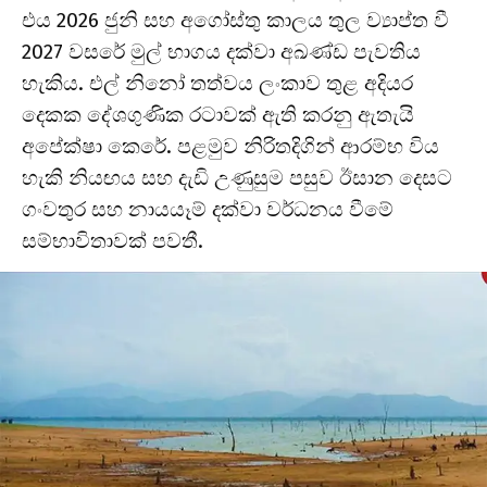
එය 2026 ජුනි සහ අගෝස්තු කාලය තුල ව්‍යාප්ත වී
2027 වසරේ මුල් භාගය දක්වා අඛණ්ඩ පැවතිය
හැකිය. එල් නිනෝ තත්වය ලංකාව තුළ අදියර
දෙකක දේශගුණික රටාවක් ඇති කරනු ඇතැයි
අපේක්ෂා කෙරේ. පළමුව නිරිතදිගින් ආරම්භ විය
හැකි නියඟය සහ දැඩි උණුසුම පසුව ඊසාන දෙසට
ගංවතුර සහ නායයෑම් දක්වා වර්ධනය වීමේ
සම්භාවිතාවක් පවතී.