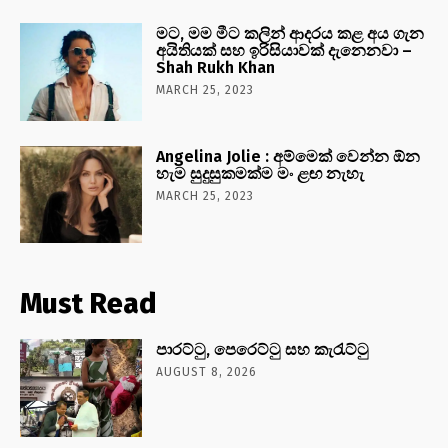
මට, මම මීට කලින් ආදරය කළ අය ගැන
අයිතියක් සහ ඉරිසියාවක් දැනෙනවා –
Shah Rukh Khan
MARCH 25, 2023
Angelina Jolie : අම්මෙක් වෙන්න ඕන
හැම සුදුසුකමක්ම මං ළඟ නැහැ
MARCH 25, 2023
Must Read
පාරට්ටු, පෙරෙට්ටු සහ කැරැට්ටු
AUGUST 8, 2026