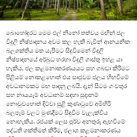
බොහෝදුරට මෙම එල් නිනෝ තත්වය මඟින් ජල
විදුලි නිෂ්පාදනය අවම කල හැකි බැවින් ආනයනික
බලශක්තිය මත යැපීමට සිදුවීමෙන් විදුලි
නිෂ්පාදනයේ අර්බුධ හරහා විදුලි ගාස්තු ඉහළ යා
හැකිය. ජල කළමනාකරණයයට සහ ගබඩා කිරීමට
පිළියම් නොකළහොත් එය සෘජුවම ජලය හිඟවීමේ
අවධානමකට මඟ පාදනු ලබයි. දැන් සිටම ගංවතුර
සහ නායයෑම් අවධානම් සඳහා සුදානම්
නොවුවහොත් දිට්වා සුළි කුණාටුවේ අමිහිරි
බලපෑම් වලට මුණදීමට සිදුවීම වැලැක්විය
නොහැකිය. රජයක් ලෙස පූර්ව අනතුරු ඇඟවීමේ
පද්ධති ශක්තිමත් කිරීම, ජලාශ කළමනාකරණය