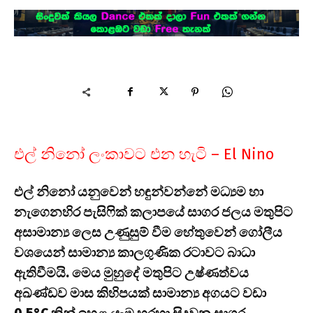
එල් නිනෝ ලංකාවට එන හැටි – El Nino
එල් නිනෝ යනුවෙන් හඳුන්වන්නේ මධ්‍යම හා
නැගෙනහිර පැසිෆික් කලාපයේ සාගර ජලය මතුපිට
අසාමාන්‍ය ලෙස උණුසුම් වීම හේතුවෙන් ගෝලීය
වශයෙන් සාමාන්‍ය කාලගුණික රටාවට බාධා
ඇතිවීමයි. මෙය මුහුදේ මතුපිට උෂ්ණත්වය
අඛණ්ඩව මාස කිහිපයක් සාමාන්‍ය අගයට වඩා