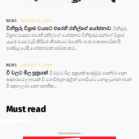
NEWS
AUGUST 6, 2026
විනිසුරු විශ්‍රාම වයසට එරෙහි රනිල්ගේ යෝජනාව
විනිසුරු
විශ්‍රාම වයසට එරෙහි රනිල්ගේ යෝජනාව විනිසුරුවරුන්ගේ විශ්‍රාම
යෑමේ වයස වැඩි කිරීමේ තීරණයට එරෙහිව එ.ජා.ප කෘත්‍යාධිකාරී
මණ්ඩලයේදී යෝජනාවක් සම්මත කර...
NEWS
AUGUST 5, 2026
වී වලට මිල සූත්‍රයක්
වී වලට මිල සූත්‍රයක් ආණුඩුව පෙන්වා දෙන
ආකාරයේ ලාබයක් වී ගොවිතැන තුළින් ගොවියාට නොලැබෙන බවත්
වී සඳහා ලබා දෙන සහතික...
Must read
- Advertisement -