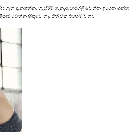
සු ගැන දැනගන්න. හැසිරීම් ගැන,ආචාරශීලී වෙන්න ඉගෙන ගන්න
ියක් වෙන්න හිතුවෙ නෑ. ඒත් ඒක එහෙම වුනා.