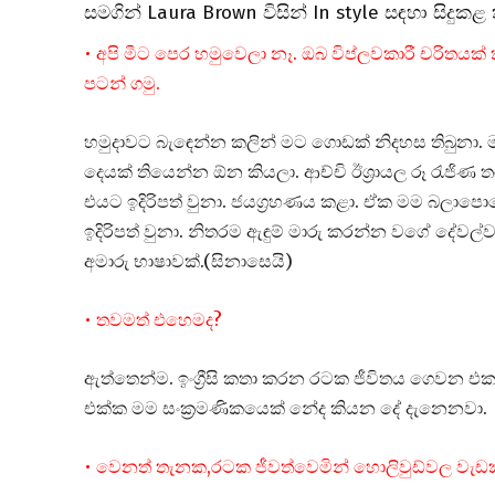
සමගින් Laura Brown විසින් In style සඳහා සිදුක
• අපි මීට පෙර හමුවෙලා නෑ. ඔබ විප්ලවකාරී චරිතයක් 
පටන් ගමු.
හමුදාවට බැඳෙන්න කලින් මට ගොඩක් නිදහස තිබුනා.
දෙයක් තියෙන්න ඕන කියලා. ආච්චි ඊශ්‍රායල රූ රැජිණ ත
එයට ඉදිරිපත් වුනා. ජයග්‍රහණය කළා. ඒක මම බලාප
ඉදිරිපත් වුනා. නිතරම ඇඳුම් මාරු කරන්න වගේ දේවල්ව
අමාරු භාෂාවක්.(සිනාසෙයි)
• තවමත් එහෙමද?
ඇත්තෙන්ම. ඉංග්‍රීසි කතා කරන රටක ජීවිතය ගෙවන 
එක්ක මම සංක්‍රමණිකයෙක් නේද කියන දේ දැනෙනවා.
• වෙනත් තැනක,රටක ජීවත්වෙමින් හොලිවුඩ්වල වැ