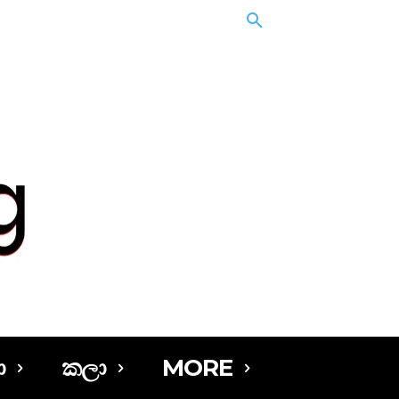
ා
කලා
MORE