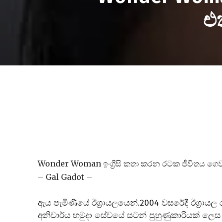
එ
Wonder Woman ඉංග්‍රීසි කතා කරන රටක ජීවිතය ග
– Gal Gadot –
ඇය පැමිණියේ ඊශ්‍රායලයෙන්.2004 වසරේදී ඊශ්‍රායල
අනිවාර්ය හමුදා සේවයේ සටන් පුහුණුකාරියක් 