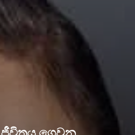
ක ජීවිතය ගෙවන