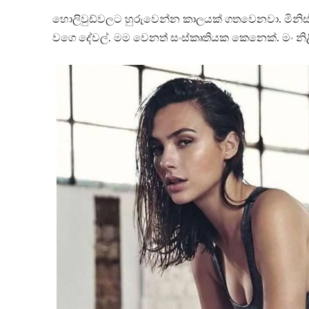
හොලිවුඩ්වලට හුරුවෙන්න කාලයක් ගතවෙනවා. මිනිස්
වගෙ දේවල්. මම වෙනත් සංස්කෘතියක කෙනෙක්. මං නිළ