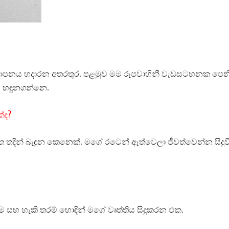
අධ්‍යාපනය හදාරන අතරතුර. පළමුව මම රූපවාහිනී වැඩසටහනක පෙන
ාව හඳුනගන්නෙ.
්ද?
දින් බැඳුන කෙනෙක්. මගේ රටෙන් ඈත්වෙලා ජීවත්වෙන්න සිදුව
 සහ හැකි තරම් හොඳින් මගේ වෘත්තිය සිදුකරන එක.