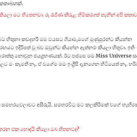
ළ කතාබහක්.
කියලා මට හිතෙනවා. රූ රැජිණ කිරුළ හිමිකරගත් තැනින් අපි කතා
 මට හිතුනා කවදහරි මම වයසට ගියාම,මගේ මුණුපුරන්ට කියන්න
රඟයට ඉදිරිපත් වූ බව ඔවුන්ට කියන්න ඇත්නම් කියලා හිතුවා. ඉතිං 
ොරොත්තු නොවුන ජයග්‍රහණයක්. ඊට පස්සෙ මම Miss Universe ස
ලට මං කැමති නෑ. ඒ වගේම මම ඉංග්‍රීසි දැනගෙන හිටියෙත් නෑ. හර
එක සමහරවෙලාවට අසීරුයි. සමහරවිට මට කලකිරීමක් වගේ හැඟීමක
ඩකරන එක හොඳයි කියලා ඔබ හිතනවද?