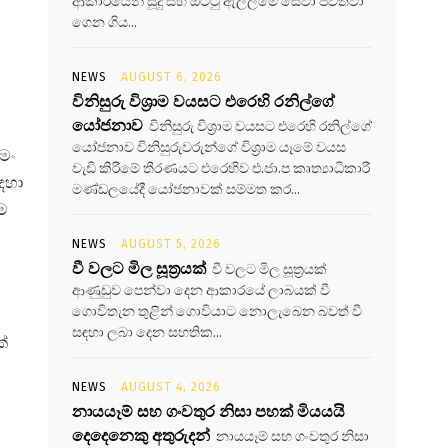
ආකාරයෙන් සූදු සහ ඔට්ටු ඇල්ලීමේ සේවා පවත්වා
ගෙන ගිය...
ව
NEWS
AUGUST 6, 2026
විනිසුරු විශ්‍රාම වයසට එරෙහි රනිල්ගේ
යෝජනාව
විනිසුරු විශ්‍රාම වයසට එරෙහි රනිල්ගේ
යෝජනාව විනිසුරුවරුන්ගේ විශ්‍රාම යෑමේ වයස
මං
වැඩි කිරීමේ තීරණයට එරෙහිව එ.ජා.ප කෘත්‍යාධිකාරී
ඳහා
මණ්ඩලයේදී යෝජනාවක් සම්මත කර...
ිම
NEWS
AUGUST 5, 2026
වී වලට මිල සූත්‍රයක්
වී වලට මිල සූත්‍රයක්
ආණුඩුව පෙන්වා දෙන ආකාරයේ ලාබයක් වී
ගොවිතැන තුළින් ගොවියාට නොලැබෙන බවත් වී
සඳහා ලබා දෙන සහතික...
්
NEWS
AUGUST 4, 2026
නායයෑම් සහ ගංවතුර නිසා පහක් මියයයි
දෙදෙනෙකු අතුරුදන්
නායයෑම් සහ ගංවතුර නිසා