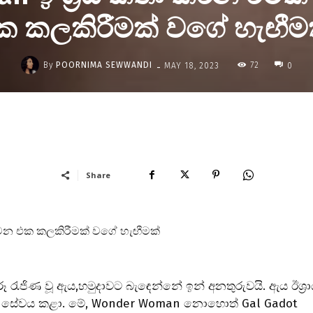
ක කලකිරීමක් වගේ හැඟීමක
-
By
POORNIMA SEWWANDI
72
MAY 18, 2023
0
Share
ෙවන එක කලකිරීමක් වගේ හැඟීමක්
 රූ රැජිණ වූ ඇය,හමුදාවට බැඳෙන්නේ ඉන් අනතුරුවයි. ඇය ඊශ්‍ර
ලෙස සේවය කළා. මේ, Wonder Woman නොහොත් Gal Gadot