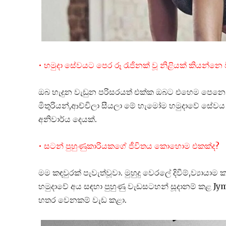
• හමුදා සේවයට පෙර රූ රැජිනක් වූ නිළියක් කියන්නෙ
ඔබ හැදුන වැඩුන පරිසරයත් එක්ක ඔබට එහෙම පෙනෙන්න
මිතුරියන්,ආච්චිලා සීයලා මේ හැමෝම හමුදාවේ සේවය
අනිවාර්ය දෙයක්.
• සටන් පුහුණුකාරියකගේ ජීවිතය කොහොම එකක්ද?
මම කඳවුරක් පැවැත්වූවා. මුහුදු වෙරලේ දිවීම්,ව්‍ය
හමුදාවේ අය සඳහා පුහුණු වැඩසටහන් සූදානම් කළ J
හතර වෙනකම් වැඩ කළා.