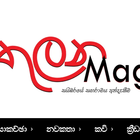
සාකච්ඡා
නවකතා
කවි
ක්‍රීඩ