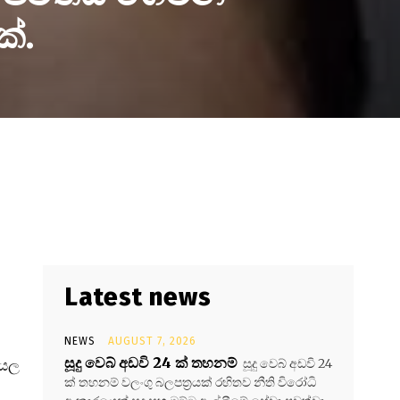
්.
Latest news
NEWS
AUGUST 7, 2026
සූදු වෙබ් අඩවි 24 ක් තහනම්
සූදු වෙබ් අඩවි 24
ායල
ක් තහනම් වලංගු බලපත්‍රයක් රහිතව නීති විරෝධි