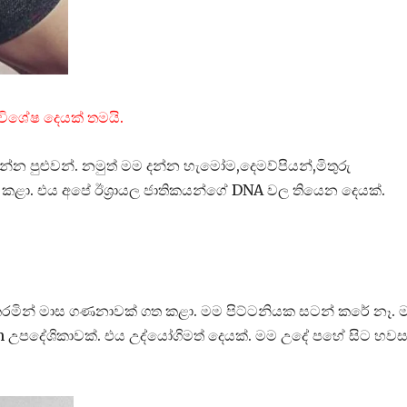
 විශේෂ දෙයක් තමයි.
 පුළුවන්. නමුත් මම දන්න හැමෝම,දෙමව්පියන්,මිතුරු
 කළා. එය අපේ ඊශ්‍රායල ජාතිකයන්ගේ DNA වල තියෙන දෙයක්.
ායාම කරමින් මාස ගණනාවක් ගත කළා. මම පිට්ටනියක සටන් කරේ නෑ. 
ym උපදේශිකාවක්. එය උද්යෝගිමත් දෙයක්. මම උදේ පහේ සිට හව