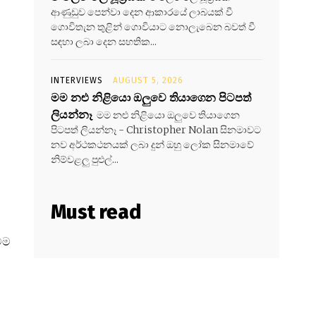
ආණුඩුව පෙන්වා දෙන ආකාරයේ ලාබයක් වී
ගොවිතැන තුළින් ගොවියාට නොලැබෙන බවත් වී
සඳහා ලබා දෙන සහතික...
INTERVIEWS
AUGUST 5, 2026
මම නළු නිළියො ඔලුවෙ තියාගෙන පිටපත්
ලියන්නෑ
මම නළු නිළියො ඔලුවෙ තියාගෙන
පිටපත් ලියන්නෑ - Christopher Nolan සිනමාවට
නව අර්ථකථනයක් ලබා දුන් ඔහු ලෝක සිනමාවේ
නිම්වළලු පුළුල්...
Must read
මම
ස