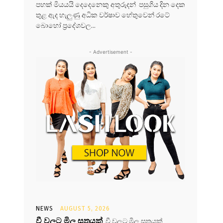
පහක් මියයයි දෙදෙනෙකු අතුරුදන් පසුගිය දින දෙක
තුළ ඇද හැලුණු අධික වර්ෂාව හේතුවෙන් රටේ
බොහෝ ප්‍රදේශවල...
- Advertisement -
NEWS
AUGUST 5, 2026
වී වලට මිල සූත්‍රයක්
වී වලට මිල සූත්‍රයක්