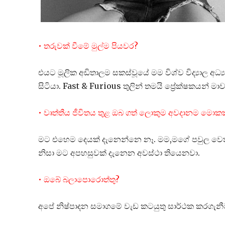
• තරුවක් වීමේ මුල්ම පියවර?
එයට මූලික අඩිතාලම සකස්වූයේ මම විශ්ව විද්‍යාල 
සිටියා. Fast & Furious තුලින් තමයි ප්‍රේක්ෂකයන් ම
• වෘත්තීය ජීවිතය තුළ ඔබ ගත් ලොකුම අවදානම මොකක
මට එහෙම දෙයක් දැනෙන්නෙ නෑ. මම,මගේ පවුල වෙත ත
නිසා මට අපහසුවක් දැනෙන අවස්ථා තියෙනවා.
• ඔබේ බලාපොරොත්තු?
අපේ නිෂ්පාදන සමාගමේ වැඩ කටයුතු සාර්ථක කරගැනීම