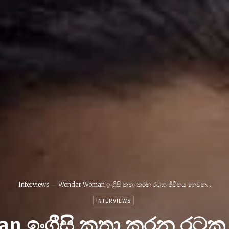
Interviews
Wonder Woman ඉංග්‍රීසි කතා කරන රටක ජීවිතය ගෙවන...
INTERVIEWS
 ඉංග්‍රීසි කතා කරන රට