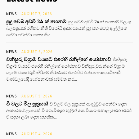
NEWS
AUGUST 7, 2026
සූදු වෙබ් අඩවි 24 ක් තහනම්
සූදු වෙබ් අඩවි 24 ක් තහනම් වලංගු
බලපත්‍රයක් රහිතව නීති විරෝධි ආකාරයෙන් සූදු සහ ඔට්ටු ඇල්ලීමේ
සේවා පවත්වා ගෙන ගිය...
NEWS
AUGUST 6, 2026
විනිසුරු විශ්‍රාම වයසට එරෙහි රනිල්ගේ යෝජනාව
විනිසුරු
විශ්‍රාම වයසට එරෙහි රනිල්ගේ යෝජනාව විනිසුරුවරුන්ගේ විශ්‍රාම
යෑමේ වයස වැඩි කිරීමේ තීරණයට එරෙහිව එ.ජා.ප කෘත්‍යාධිකාරී
මණ්ඩලයේදී යෝජනාවක් සම්මත කර...
NEWS
AUGUST 5, 2026
වී වලට මිල සූත්‍රයක්
වී වලට මිල සූත්‍රයක් ආණුඩුව පෙන්වා දෙන
ආකාරයේ ලාබයක් වී ගොවිතැන තුළින් ගොවියාට නොලැබෙන බවත්
වී සඳහා ලබා දෙන සහතික...
NEWS
AUGUST 4, 2026