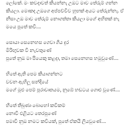
ලෝකේ. මං කවදාවත් කියන්නෑ උඔට මාව තේරුම් ගන්න
කියලා. මොකද උඔගෙ අප්පච්චිව හුඟක් අයට තේරුන්නෑ. ඒ
නිසා උඔ මාව තේරුම් නොගත්තා කියලා මගේ අහිතක් නෑ
මයෙ පුතේ කවී….
සොයා සෙනෙහස ගෙවා ගිය දුර
මිරිඟුවක වී නැවතුණේ
පුතේ නුඔ මා පියෙකු කළදා, තමා සෙනෙහස හමුවුණේ….
හිතේ ඇති පෙම කියාගන්නට
වචන ඇහිලූ සන්දියේ
මගේ මුළු පෙම් පුරාවෘතයම, නුඹේ හඬටය ගොළු වුණේ….
හිතේ තිබුණා බොහෝ කවිකම්
නොවී එළියට තෙරපුණේ
පමාවී නුඔ නමට කවියක්, පුතේ ඒකයි ලියවුණේ….