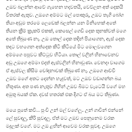
උඔව බලන්න ආවේ ගැහෙන හදවතයි, වෙව්ලන අත් දෙකයි
විතරක් ඇතුව. උඔගෙ අම්මට මල් පොකුරු, උඔට තෑගි බෝග
තියා අඩුම තරමෙ ලෙඩෙක් බලන්න යන මිනිහෙක් අතේ
තියන ක්‍රීම් ක්‍රැකර් එකක්, කෙසෙල් ගෙඩි දෙක තුනක්වත් මගෙ
අතේ තිබුණෙ නෑ. උඔ තොල් දෙක තදින් පියාගෙන, ඇස් දෙක
තදට වහගෙන අත්දෙක කිටි කිටියේ මිට මොලවගෙන
අම්මගෙ පපුවට කිට්ටුව හිටියා. තොල් වලින් හිනාවෙනව
අඩු උඔගෙ අම්මා එදත් ඇස්වලින් හිනාවුණා. වෙනදා වාගෙම
ඒ ඇස්වල කිසිම චෝදනාවක් තිබුණේ නෑ. උඔගෙ ආච්චී
උඔව මගේ අතට දෙන්න හැදුවත්, මට උඔව වඩාගන්න බය
හිතුණා. අත පණ නැතුව ගිහින් උඔව බිමට වැටෙයි වගේ මහ
අමුතු බයක් ඒක. දවස් හතරක් එක දිගට ඒ බය මට තිබුණා.
මයෙ පුතේ කවී… පුංචි උන් මල් වගේලූ.. උන් ගාවින් එන්නේ
ලේ සුවඳලු, කිරි සුවඳලු. ඒත් මට උඔව පෙනුනෙම වරක
මදුලක් වගේ. මට උඔ ළඟින් ආවෙම වරක සුවඳ. උඔගෙ