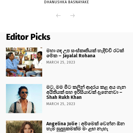
DHANUSHKA BASNAYAKE
Editor Picks
මහා ගඳ උප සංස්කෘතියක් හැදිච්චි රටක්
මේක – Jayalal Rohana
MARCH 25, 2023
මට, මම මීට කලින් ආදරය කළ අය ගැන
අයිතියක් සහ ඉරිසියාවක් දැනෙනවා –
Shah Rukh Khan
MARCH 25, 2023
Angelina Jolie : අම්මෙක් වෙන්න ඕන
හැම සුදුසුකමක්ම මං ළඟ නැහැ