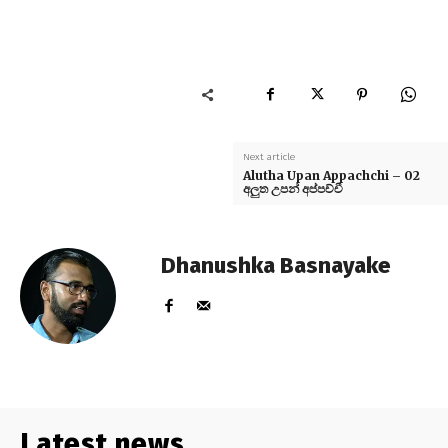
Next article
Alutha Upan Appachchi – 02
අලුත උපන් අප්පච්චී
Dhanushka Basnayake
Latest news