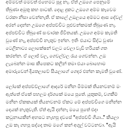
අම්මවත් මමවත් එහෙමට සුදු නෑ. ඒත් උඔගෙ පෙනුමේ
තිබුණා අමුතු කහ පාටක්. දොළ දුකට උඔගෙ අම්ම කෑවෙම
වරකා නිසා වෙන්නැති. ඒ කාලේ උඔලයෙ අම්මට ආස දේවල්
අරන් දෙන්න උඔගෙ අප්පච්චිට පුළුවන්කමක් තිබුණෙ නෑ.
අප්පච්චිට තිබුණේ සංචාරක ජීවිතයක්. උඔගෙ අම්ම කැමති
වුණේ නෑ, අප්පච්චී නැතුව ඉන්න. ඉතිං එයාට සිද්ධ වුණා
ටෙලිනාට්‍ය ලොකේෂන් වලට වෙලා වැඩි හරියක් ගත
කරන්න. ඒ ලොජ් වල, ගෙවල්වල රැය ගෙවන්න. උඔ
ලැබෙන්න මාස කීපෙකට කලින් තමා එයා බොහොම
අමාරුවෙන් දියතලාවේ සීයලාගේ ගෙදර එන්න කැමති වුණේ.
ලෝකේ අප්පච්ව්ලාගේ ආදරේ මනින මිම්මක් තියනවනම් මං
ඇත්තේ ඒකේ පහලම දර්ශකේ මයෙ පුතේ. යුතුකම්, වගකීම්
මනින ඒකකයක් තියනවනම් ඒකට මේ අප්පච්චිගෙ මනින්න
දෙයක් නැතුවැති. ඒත් ඇයි දන්නෑ මයෙ පුතේ එදා
කටුනායකින් අහසට නැඟපු දවසේ “අප්පච්චි ගියා…” කියලා
උඔ කෑ ගහපු සද්දෙ තාම මගේ කන් අගුල් වට්ටනවා. “ඇයි