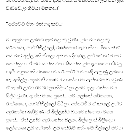
වාඩිවෙලා හිටියා මතකද..?
“අප්පච්ව් ගිහිං එන්නද කවී…”
මං ඇහුවාම උඔගෙ ඇස් ලොකු වුණා. උඔ මට ලොකූ
සර්පයො, ගෝනිබිල්ලෝ, රාක්ෂයෝ ගැන කීවා. ගියොත් ඒ
අය මාව අල්ලගනී කියලා අත පය දිගෑරල උන්ගේ තරම මට
පෙන්නුවා. ඒ මට යන්න එපා කියන්න උඔ දැනගෙන හිටපු
හැටි. පළවෙනි වතාවෙ එයාර්පෝර්ට් එකේදී ඇහුණු උඔගෙ
කෑගැහිල්ල දෙවෙනි වතාවට අහන්න මං ඇත්තටම බයවුණා.
ඒ සැරේ උඔව රවට්ටලා නිදිකරලා උඔව දාලා එන්න මට
සිද්ධ වුණා. ඇත්ත මයෙ පුතේ… මේ ලෝකේ සර්පයො,
රාක්ෂයො, ගෝනිබිල්ලෝ පිරිලා. අප්පච්චිට ඒ කාලේ උන්ව
අඳුරගන්න බැරිවුණා ඒ බිල්ලන්ට බයවෙන්නෙපා මයෙ
පුතේ… ඒත් උන්ව අඳුරාගන්න බලපං. බිල්ලොත් බිලිදෙන
ලෝකෙක උඔ ඉන්නේ. උඔ තේරුම් ගනිං මේ බිල්ලෝ මවන