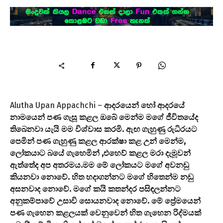
Alutha Upan Appachchi –
ආදරයෙන් හෝ ආදරයේ
නාමයෙන් පණ ගැසූ කළල ඔබේ මෙන්ම මගේ ජීවිතයේද
තිබෙනවා යැයි මම විශ්වාස කරමි. ඇඟ ගැහුණු රුධිරයට
පෙමින් පණ ගැහුණු කළල ආරක්ෂා කළ උන් මෙන්ම,
ලෝකයාට බයේ ගැහෙමින් ,එහෙව් කළල මරා දැමූවන්
ඇත්තේද අප අතරමය.මම මේ ලෝකයට මගේ අවනඩු
කියනවා නොවේ. හිත හදාගන්නට මගේ හිතෙන්ම නඩු
අසනවාද නොවේ. මගේ කයි කතන්දර පසිඳලන්නට
අනුකම්පාවේ උසාවි සොයනවාද නොවේ. මේ ප්‍රේමයෙන්
පණ ගැහෙන කළලයක් වෙනුවෙන් හිත ගැහෙන රිද්මයක්