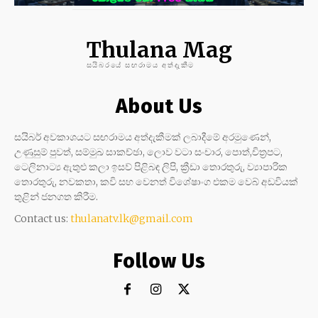
Thulana Mag
සයිබරයේ සඟරාමය අත්දැකීම
About Us
සයිබර් අවකාශයට සඟරාමය අත්දැකීමක් ලබාදීමේ අරමුණෙන්,
උණුසුම් පුවත්, සම්මුඛ සාකච්ඡා, ලොව වටා සංචාර, පොත්,චිත්‍රපට,
ටෙලිනාට්‍ය ඇතුළු කලා ඉසව් පිළිබඳ ලිපි, ක්‍රීඩා තොරතුරු, ව්‍යාපාරික
තොරතුරු, නවකතා, කවි සහ වෙනත් විශේෂාංග එකම වෙබ් අඩවියක්
තුළින් ජනගත කිරීම.
Contact us:
thulanatv.lk@gmail.com
Follow Us