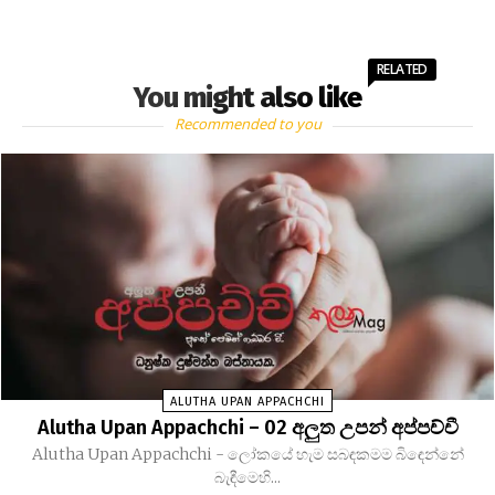
RELATED
You might also like
Recommended to you
ALUTHA UPAN APPACHCHI
Alutha Upan Appachchi – 02 අලුත උපන් අප්පච්චී
Alutha Upan Appachchi - ලෝකයේ හැම සබඳකමම බිඳෙන්නේ
බැඳීමෙහි...