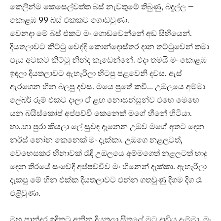
කෙලින්ම කෙසෙල්වත්ත බස් නැවතුමේ තිබුණු, බදුල්ල –
කොළඹ 99 බස් එකකට ගොඩවුණා.
වෙනදා මේ බස් එකට මං ගොඩවෙන්නේ අඩ සිහියෙන්.
දියතලාවට කිට්ටු වෙද්දි කොන්දොස්තර දාන තට්ටුවෙන් තමා
පැය අටකට කිට්ටු නින්ද කැඩෙන්නේ. එදා තමයි මං කොළඹ
ඉඳලා දියතලාවට ඇහැරිලා හිටපු පළවෙනි දවස. ඇස්
ඇරගෙන හීන බලපු දවස. මයෙ පුතේ කවී… උඔලයෙ අම්මා
ලේබර් රූම් එකට දාලා ඒ ළඟ නොසන්සුන්ව එහෙ මෙහෙ
යන බයිස්කෝප් අප්පච්චී කෙනෙක් මගේ හීනේ හිටියා.
හා..හා පුරා කියලා ලේ සුවඳ දැනෙන උඔව මගේ අතට දෙන
නර්ස් නෝන කෙනෙක් මං දැක්කා. උඔගෙ නළලටත්,
වෙහෙසකර හිනාවක් රැඳි උඔලයෙ අම්මගෙත් නළලටත් හාදු
දෙන තිරයේ සංවේදී අප්පච්චිව මං හීනෙන් දැක්කා. ඇහැරිලා
දැකපු මේ හීන එක්ක දියතලාවට එන්න ගතවුණු දිගම දිග රෑ
එළිවුණා.
මහ පාන්දර ඉදිකටු අනින දියතලා සීතලේ මට දාඩිය දැම්මා. මං