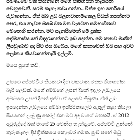
පමණි.මේ ටික කියන්නේ මගේ පෘතග්ජන නෑසියන්
වෙනුවෙනි. සරම් කැහැ කවා ගන්න.. චීත්ත ඉඟ නෙරියේ
රුවාගන්න.. ඒත් ඔබ උඩ බලනවානම්කෙල පිඩක් ගසන්නට
පෙර, එය නැවත ඔබේ වත මත වැටෙන සම්භාවිතාව
මෙනෙහි කරන්න. මට සැනසීමෙන් මේ දුක්ක
දෝමනස්සයන් විඳදරාගන්නට ඉඩ දෙන්න. මේ කතාව මාතින්
ලියවුණාට අද සිට එය ඔබේය. මගේ කතාවෙන් ඔබ සහ අවට
ලෝකය කියවාගන්නැයි ඉල්ලමි.
මයෙ පුතේ කවී,
උඔගෙ අප්පච්චිට තියනවා දින වකවානු මතක තියාගන්න
බැරි ලෙඩක්. මගේ අම්මගේ උපන් දිනේ ඉඳලා උඔලයෙ
අම්මගෙ උපන් දිනේ දක්වා ඒ ලෙඩේ තිබුණා. ඒත් උඔ
ඉපදෙන්න උඔලයෙ අම්මා ඉස්පිරිතාලෙට ඇතුල් කළා කියලා
සීයගෙන් ලැබුණු කෝල් එක මට අද වාගේ මතකයි. ඒ 2012
අවුරුද්දේ බක් මාසේ 25 වෙනිදා හැන්දෑවේ. අප්පච්චී උන්නේ
කුරුණෑගල දිස්ත්‍රික්කයෙ කෙළවර ගමක. පුංචි පහේ මධු