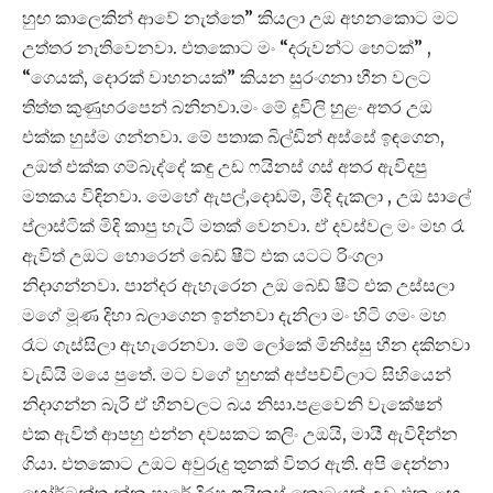
හුඟ කාලෙකින් ආවේ නැත්තෙ” කියලා උඔ අහනකොට මට
උත්තර නැතිවෙනවා. එතකොට මං “දරුවන්ට හෙටක්” ,
“ගෙයක්, දොරක් වාහනයක්” කියන සුරංගනා හීන වලට
තිත්ත කුණුහරපෙන් බනිනවා.මං මේ දූවිලි හුළං අතර උඔ
එක්ක හුස්ම ගන්නවා. මේ පතාක බිල්ඩින් අස්සේ ඉඳගෙන,
උඔත් එක්ක ගම්බැද්දේ කඳු උඩ ෆයිනස් ගස් අතර ඇවිදපු
මතකය විඳිනවා. මෙහේ ඇපල්,දොඩම්, මිදි දැකලා , උඔ සාලේ
ප්ලාස්ටික් මිදි කාපු හැටි මතක් වෙනවා. ඒ දවස්වල මං මහ රෑ
ඇවිත් උඔට හොරෙන් බෙඩ් ෂීට් එක යටට රිංගලා
නිදාගන්නවා. පාන්දර ඇහැරෙන උඔ බෙඩ් ෂීට් එක උස්සලා
මගේ මූණ දිහා බලාගෙන ඉන්නවා දැනිලා මං හිටි ගමං මහ
රෑට ගැස්සිලා ඇහැරෙනවා. මේ ලෝකේ මිනිස්සු හීන දකිනවා
වැඩියි මයෙ පුතේ. මට වගේ හුඟක් අප්පච්චිලාට සිහියෙන්
නිදාගන්න බැරි ඒ හීනවලට බය නිසා.පළවෙනි වැකේෂන්
එක ඇවිත් ආපහු එන්න දවසකට කලිං උඔයි, මායී ඇවිදින්න
ගියා. එතකොට උඔට අවුරුදු තුනක් විතර ඇති. අපි දෙන්නා
හෝර්ටන්තැන්න පාරේ දිරපු ෆයිනස් කොටයක් උඩ එක ළඟ