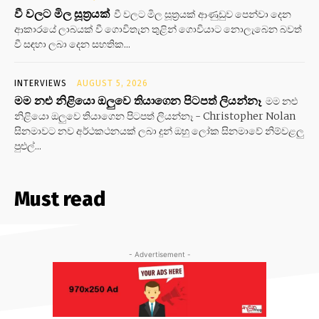
වී වලට මිල සූත්‍රයක්
වී වලට මිල සූත්‍රයක් ආණුඩුව පෙන්වා දෙන
ආකාරයේ ලාබයක් වී ගොවිතැන තුළින් ගොවියාට නොලැබෙන බවත්
වී සඳහා ලබා දෙන සහතික...
INTERVIEWS
AUGUST 5, 2026
මම නළු නිළියො ඔලුවෙ තියාගෙන පිටපත් ලියන්නෑ
මම නළු
නිළියො ඔලුවෙ තියාගෙන පිටපත් ලියන්නෑ - Christopher Nolan
සිනමාවට නව අර්ථකථනයක් ලබා දුන් ඔහු ලෝක සිනමාවේ නිම්වළලු
පුළුල්...
Must read
- Advertisement -