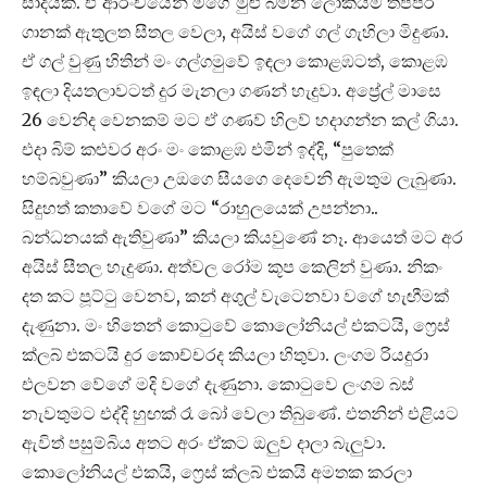
සාදයක. ඒ ආරංචියෙන් මගේ මුළු බමන ලෝකයම තප්පර
ගානක් ඇතුලත සීතල වෙලා, අයිස් වගේ ගල් ගැහිලා මිදුණා.
ඒ ගල් වුණු හිතින් මං ගල්ගමුවේ ඉඳලා කොළඹටත්, කොළඹ
ඉඳලා දියතලාවටත් දුර මැනලා ගණන් හැදුවා. අප්‍රේල් මාසෙ
26 වෙනිද වෙනකම් මට ඒ ගණව් හිලව් හදාගන්න කල් ගියා.
එදා බිම් කළුවර අරං මං කොළඹ එමින් ඉද්දි, “පුතෙක්
හම්බවුණා” කියලා උඔගෙ සීයගෙ දෙවෙනි ඇමතුම ලැබුණා.
සිදුහත් කතාවේ වගේ මට “රාහුලයෙක් උපන්නා..
බන්ධනයක් ඇතිවුණා” කියලා කියවුණේ නෑ. ආයෙත් මට අර
අයිස් සීතල හැදුණා. අත්වල රෝම කූප කෙලින් වුණා. නිකං
දත කට පූට්ටු වෙනව, කන් අගුල් වැටෙනවා වගේ හැඟීමක්
දැණුනා. මං හිතෙන් කොටුවේ කොලෝනියල් එකටයි, ෆ්‍රෙස්
ක්ලබ් එකටයි දුර කොච්චරද කියලා හිතුවා. ලංගම රියදුරා
එලවන වේගේ මදි වගේ දැණුනා. කොටුවෙ ලංගම බස්
නැවතුමට එද්දි හුඟක් රෑ බෝ වෙලා තිබුණේ. එතනින් එළියට
ඇවිත් පසුම්බිය අතට අරං ඒකට ඔලුව දාලා බැලුවා.
කොලෝනියල් එකයි, ෆ්‍රෙස් ක්ලබ් එකයි අමතක කරලා