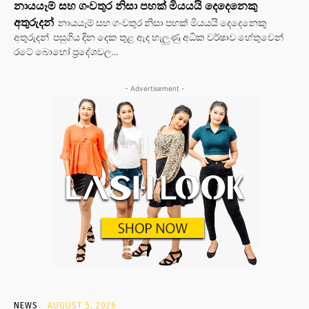
නායයෑම් සහ ගංවතුර නිසා පහක් මියයයි දෙදෙනෙකු
අතුරුදන්
නායයෑම් සහ ගංවතුර නිසා පහක් මියයයි දෙදෙනෙකු
අතුරුදන් පසුගිය දින දෙක තුළ ඇද හැලුණු අධික වර්ෂාව හේතුවෙන්
රටේ බොහෝ ප්‍රදේශවල...
- Advertisement -
NEWS
AUGUST 5, 2026