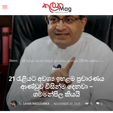
News
21 රැළියට අවශ්‍ය ඉහළම ප්‍රචාරණය ආණ්ඩුව විසින්ම දෙනවා –...
NEWS
21 රැළියට අවශ්‍ය ඉහළම ප්‍රචාරණය
ආණ්ඩුව විසින්ම දෙනවා –
ගම්මන්පිල කියයි
-
By
GAYAN MADUSANKA
16
NOVEMBER 20, 2025
0