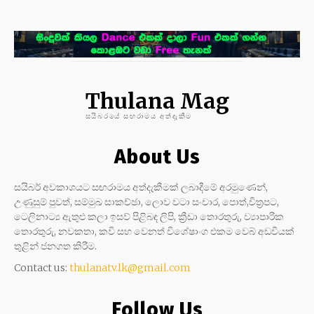
Thulana Mag
සයිබරයේ සඟරාමය අත්දැකීම
About Us
සයිබර් අවකාශයට සඟරාමය අත්දැකීමක් ලබාදීමේ අරමුණෙන්,
උණුසුම් පුවත්, සම්මුඛ සාකච්ඡා, ලොව වටා සංචාර, පොත්,චිත්‍රපට,
ටෙලිනාට්‍ය ඇතුළු කලා ඉසව් පිළිබඳ ලිපි, ක්‍රීඩා තොරතුරු, ව්‍යාපාරික
තොරතුරු, නවකතා, කවි සහ වෙනත් විශේෂාංග එකම වෙබ් අඩවියක්
තුළින් ජනගත කිරීම.
Contact us:
thulanatv.lk@gmail.com
Follow Us