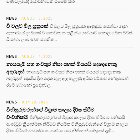
මණ්ඩලයේදී යෝජනාවක් සම්මත කර...
NEWS
AUGUST 5, 2026
වී වලට මිල සූත්‍රයක්
වී වලට මිල සූත්‍රයක් ආණුඩුව පෙන්වා දෙන
ආකාරයේ ලාබයක් වී ගොවිතැන තුළින් ගොවියාට නොලැබෙන බවත්
වී සඳහා ලබා දෙන සහතික...
NEWS
AUGUST 4, 2026
නායයෑම් සහ ගංවතුර නිසා පහක් මියයයි දෙදෙනෙකු
අතුරුදන්
නායයෑම් සහ ගංවතුර නිසා පහක් මියයයි දෙදෙනෙකු
අතුරුදන් පසුගිය දින දෙක තුළ ඇද හැලුණු අධික වර්ෂාව හේතුවෙන්
රටේ බොහෝ ප්‍රදේශවල...
NEWS
JULY 29, 2026
විනිසුරුවරුන්ගේ විශ්‍රාම කාලය දිර්ඝ කිරිම
වංචනිකයි
විනිසුරුවරුන්ගේ විශ්‍රාම කාලය දිර්ඝ කිරිම වංචනිකයි
ආණ්ඩුව ක්‍රියාත්මක කිරිමට නියමිත විනිසුරුවරුන්ගේ විශ්‍රාම කාලය
දිර්ඝ කිරිමේ ව්‍යවස්ථා සංශෝධනයට නිතීඥ ක්ෂේතුයේ දැඩි...