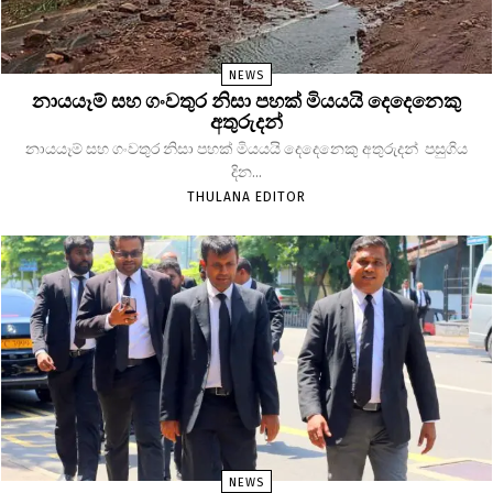
NEWS
නායයෑම් සහ ගංවතුර නිසා පහක් මියයයි දෙදෙනෙකු
අතුරුදන්
නායයෑම් සහ ගංවතුර නිසා පහක් මියයයි දෙදෙනෙකු අතුරුදන් පසුගිය
දින...
THULANA EDITOR
NEWS