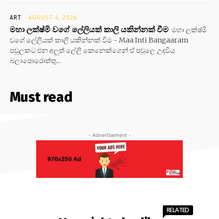
ART
AUGUST 4, 2026
මහා ලක්ෂ්මි වගේ ලේලියක් කාලි යකින්නක් වීම
මහා ලක්ෂ්මි
වගේ ලේලියක් කාලි යකින්නක් වීම - Maa Inti Bangaaram
පවුලකට එන අලුත් ලේලි කෙනෙක්ගෙන් ඒ පවුලෙ උදවිය
බලාපොරොත්තු...
Must read
- Advertisement -
RELATED