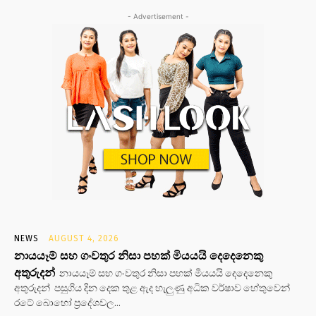
- Advertisement -
NEWS
AUGUST 4, 2026
නායයෑම් සහ ගංවතුර නිසා පහක් මියයයි දෙදෙනෙකු
අතුරුදන්
නායයෑම් සහ ගංවතුර නිසා පහක් මියයයි දෙදෙනෙකු
අතුරුදන් පසුගිය දින දෙක තුළ ඇද හැලුණු අධික වර්ෂාව හේතුවෙන්
රටේ බොහෝ ප්‍රදේශවල...