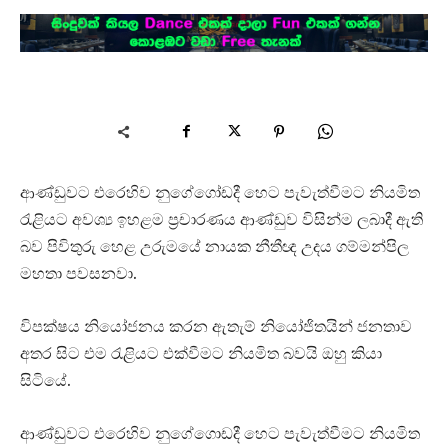
ආණ්ඩුවට එරෙහිව නුගේගෝඩදී හෙට පැවැත්වීමට නියමිත
රැළියට අවශ්‍ය ඉහළම ප්‍රචාරණය ආණ්ඩුව විසින්ම ලබාදී ඇති
බව පිවිතුරු හෙළ උරුමයේ නායක නීතීඥ උදය ගම්මන්පිල
මහතා පවසනවා.
විපක්ෂය නියෝජනය කරන ඇතැම් නියෝජිතයින් ජනතාව
අතර සිට එම රැළියට එක්වීමට නියමිත බවයි ඔහු කියා
සිටියේ.
ආණ්ඩුවට එරෙහිව නුගේගොඩදී හෙට පැවැත්වීමට නියමිත