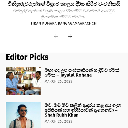
විනිසුරුවරුන්ගේ විශ්‍රාම කාලය දිර්ඝ කිරිම වංචනිකයි
විනිසුරුවරුන්ගේ විශ්‍රාම කාලය දිර්ඝ කිරිම වංචනිකයි ආණ්ඩුව
ක්‍රියාත්මක කිරිමට නියමිත...
TIRAN KUMARA BANGAGAMAARACHCHI
Editor Picks
මහා ගඳ උප සංස්කෘතියක් හැදිච්චි රටක්
මේක – Jayalal Rohana
MARCH 25, 2023
මට, මම මීට කලින් ආදරය කළ අය ගැන
අයිතියක් සහ ඉරිසියාවක් දැනෙනවා –
Shah Rukh Khan
MARCH 25, 2023