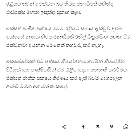
රැළියට තමන් ද එක්වන බව හිටපු ජනාධිපති මහින්ද
රාජපක්ෂ මහතා ඉකුත්දා ප්‍රකාශ කළා.
එක්සත් ජාතික පක්ෂය මෙම රැළියට සහාය දැක්වුව ද එම
පක්ෂයේ නායක හිටපු ජනාධිපති රනිල් වික්‍රමසිංහ මහතා ඊට
එක්වනවා ද යන්න මෙතෙක් තහවුරු කර නැහැ.
කෙසේවෙතත් එම පක්ෂය නියෝජනය කරමින් නියෝජිත
පිරිසක් සහ පාක්ෂිකයින් එම රැළිය සඳහා සහභාගී කරවීමට
එක්සත් ජාතික පක්ෂය තීරණය කර ඇති බවයි දේශපාලන
ආරංචි මාර්ග අනාවරණ කළේ.