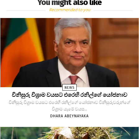
You might also like
Recommended to you
NEWS
විනිසුරු විශ්‍රාම වයසට එරෙහි රනිල්ගේ යෝජනාව
විනිසුරු විශ්‍රාම වයසට එරෙහි රනිල්ගේ යෝජනාව විනිසුරුවරුන්ගේ
විශ්‍රාම යෑමේ වයස...
DHARA ABEYNAYAKA