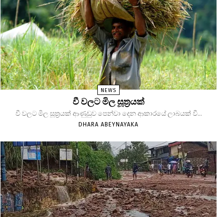
NEWS
වී වලට මිල සූත්‍රයක්
වී වලට මිල සූත්‍රයක් ආණුඩුව පෙන්වා දෙන ආකාරයේ ලාබයක් වී...
DHARA ABEYNAYAKA