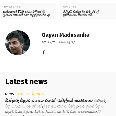
Previous article
Next article
තුන්කොන් T20 තරගාවලියේ ශ්‍රී
රැලියට එන්න බෑ කිව රනිල්
ලංකාව සහභාගි වන පළමු තරඟය අද
ඉන්දියාවට පිටත්ව යයි
Gayan Madusanka
https://thulanamag.lk/
Latest news
NEWS
AUGUST 6, 2026
විනිසුරු විශ්‍රාම වයසට එරෙහි රනිල්ගේ යෝජනාව
විනිසුරු
විශ්‍රාම වයසට එරෙහි රනිල්ගේ යෝජනාව විනිසුරුවරුන්ගේ විශ්‍රාම
යෑමේ වයස වැඩි කිරීමේ තීරණයට එරෙහිව එ.ජා.ප කෘත්‍යාධිකාරී