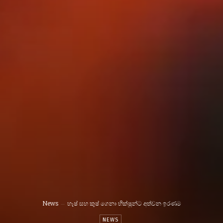
News
හෑෂ් සහ කුෂ් ගෙනා භික්ෂූන්ට අත්වන ඉරණම
NEWS