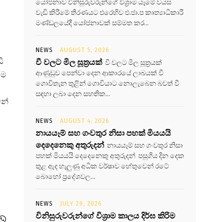
යෝජනාව විනිසුරුවරුන්ගේ විශ්‍රාම යෑමේ වයස
වැඩි කිරීමේ තීරණයට එරෙහිව එ.ජා.ප කෘත්‍යාධිකාරී
මණ්ඩලයේදී යෝජනාවක් සම්මත කර...
NEWS
AUGUST 5, 2026
ී
වී වලට මිල සූත්‍රයක්
වී වලට මිල සූත්‍රයක්
ආණුඩුව පෙන්වා දෙන ආකාරයේ ලාබයක් වී
රම
ගොවිතැන තුළින් ගොවියාට නොලැබෙන බවත් වී
සඳහා ලබා දෙන සහතික...
ෙන්
NEWS
AUGUST 4, 2026
නායයෑම් සහ ගංවතුර නිසා පහක් මියයයි
දෙදෙනෙකු අතුරුදන්
නායයෑම් සහ ගංවතුර නිසා
පහක් මියයයි දෙදෙනෙකු අතුරුදන් පසුගිය දින දෙක
තුළ ඇද හැලුණු අධික වර්ෂාව හේතුවෙන් රටේ
බොහෝ ප්‍රදේශවල...
NEWS
JULY 29, 2026
විනිසුරුවරුන්ගේ විශ්‍රාම කාලය දිර්ඝ කිරිම