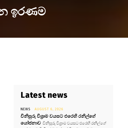
්වන ඉරණම
Latest news
NEWS
AUGUST 6, 2026
විනිසුරු විශ්‍රාම වයසට එරෙහි රනිල්ගේ
යෝජනාව
විනිසුරු විශ්‍රාම වයසට එරෙහි රනිල්ගේ