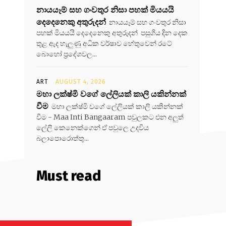
නායයෑම් සහ ගංවතුර නිසා පහක් මියයයි
දෙදෙනෙකු අතුරුදන්
නායයෑම් සහ ගංවතුර නිසා
පහක් මියයයි දෙදෙනෙකු අතුරුදන් පසුගිය දින දෙක
තුළ ඇද හැලුණු අධික වර්ෂාව හේතුවෙන් රටේ
බොහෝ ප්‍රදේශවල...
ART
AUGUST 4, 2026
මහා ලක්ෂ්මි වගේ ලේලියක් කාලි යකින්නක්
වීම
මහා ලක්ෂ්මි වගේ ලේලියක් කාලි යකින්නක්
වීම - Maa Inti Bangaaram පවුලකට එන අලුත්
ලේලි කෙනෙක්ගෙන් ඒ පවුලෙ උදවිය
බලාපොරොත්තු...
Must read