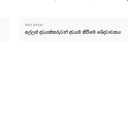
Next article
අල්ලස් දඩයක්කරුවන් දඩයම් කිරීමේ ඛේදවාචකය
a