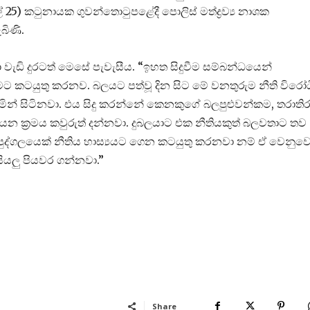
ල් 25) කටුනායක ගුවන්තොටුපළේදී පොලිස් මත්ද්‍රව්‍ය නාශක
බිණි.
යා වැඩි දුරටත් මෙසේ පැවැසීය. “ඉහත සිදුවීම සම්බන්ධයෙන්
නීමට කටයුතු කරනව. බලයට පත්වූ දින සිට මේ වනතුරුම නීති විරෝධ
 ගනිමින් සිටිනවා. එය සිදු කරන්නේ කෙනකුගේ බලපුළුවන්කම, තරාති
යන ක්‍රමය කවුරුත් දන්නවා. දුබලයාට එක නීතියකුත් බලවතාට තව
හෝ පුද්ගලයෙක් නීතිය හාස්‍යයට ගෙන කටයුතු කරනවා නම් ඒ වෙනුව
ියලු පියවර ගන්නවා.”
Share