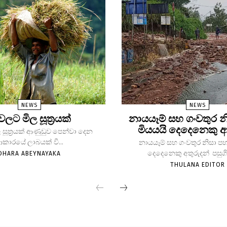
NEWS
NEWS
 වලට මිල සූත්‍රයක්
නායයෑම් සහ ගංවතුර න
මියයයි දෙදෙනෙකු අ
 සූත්‍රයක් ආණුඩුව පෙන්වා දෙන
කාරයේ ලාබයක් වී...
නායයෑම් සහ ගංවතුර නිසා පහ
දෙදෙනෙකු අතුරුදන් පසුගිය
DHARA ABEYNAYAKA
THULANA EDITOR