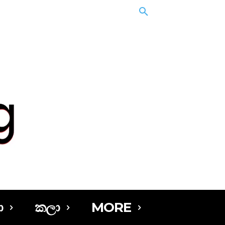
ා
කලා
MORE