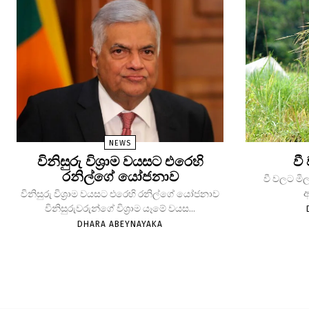
NEWS
විනිසුරු විශ්‍රාම වයසට එරෙහි
වී
රනිල්ගේ යෝජනාව
වී වලට මිල
ආ
විනිසුරු විශ්‍රාම වයසට එරෙහි රනිල්ගේ යෝජනාව
විනිසුරුවරුන්ගේ විශ්‍රාම යෑමේ වයස...
DHARA ABEYNAYAKA