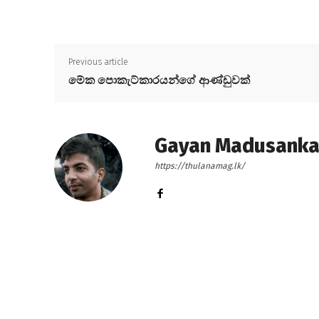
Previous article
මේක පොකැට්කාරයන්ගේ ආණ්ඩුවක්
Gayan Madusank
https://thulanamag.lk/