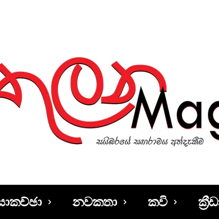
සාකච්ඡා
නවකතා
කවි
ක්‍රීඩ