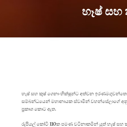
හෑෂ් සහ
හෑෂ් සහ කුෂ් ගෙනා භික්ෂූන්ට අත්වන ඉරණමගුවන්තොට
සම්බන්ධයෙන් මහානායක ස්වාමීන් වහන්සේලාගේ අන
ප්‍රකාශ කොට ඇත.
රුපියල් කෝටි 110ක පමණ වටිනාකමින් යුත් හෑෂ් සහ කුෂ