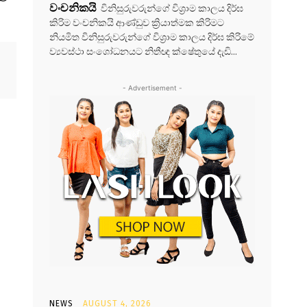
වංචනිකයි
විනිසුරුවරුන්ගේ විශ්‍රාම කාලය දිර්ඝ
කිරිම වංචනිකයි ආණ්ඩුව ක්‍රියාත්මක කිරිමට
නියමිත විනිසුරුවරුන්ගේ විශ්‍රාම කාලය දිර්ඝ කිරිමේ
ව්‍යවස්ථා සංශෝධනයට නිතීඥ ක්ෂේතුයේ දැඩි...
- Advertisement -
NEWS
AUGUST 4, 2026