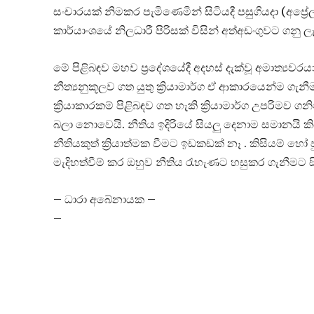
සංචාරයක් නිමකර පැමිණෙමින් සිටියදී පසුගියදා (අප්‍රේ
කාර්යාංශයේ නිලධාරී පිරිසක් විසින් අත්අඩංගුවට ගනු ලැ
මේ පිළිබඳව මහව ප්‍රදේශයේදී අදහස් දැක්වූ අමාත්‍යවර
නීත්‍යනුකූලව ගත යුතු ක්‍රියාමාර්ග ඒ ආකාරයෙන්ම ගැ
ක්‍රියාකාරකම් පිළිබඳව ගත හැකි ක්‍රියාමාර්ග උපරිමව
බලා නොවෙයි. නීතිය ඉදිරියේ සියලු දෙනාම සමානයි කි
නීතියකුත් ක්‍රියාත්මක වීමට ඉඩකඩක් නෑ . කිසියම් 
මැදිහත්වීම් කර ඔහුව නීතිය රැහැණට හසුකර ගැනීමට ස
– ධාරා අබේනායක –
–