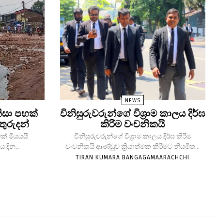
NEWS
ිසා පහක්
විනිසුරුවරුන්ගේ විශ්‍රාම කාලය දිර්ඝ
තුරුදන්
කිරිම වංචනිකයි
ක් මියයයි
විනිසුරුවරුන්ගේ විශ්‍රාම කාලය දිර්ඝ කිරිම
 දින...
වංචනිකයි ආණ්ඩුව ක්‍රියාත්මක කිරිමට නියමිත...
TIRAN KUMARA BANGAGAMAARACHCHI