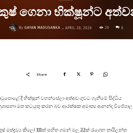
 කුෂ් ගෙනා භික්ෂූන්ට අත
-
By
GAYAN MADUSANKA
20
APRIL 28, 2026
0
Share
ුපොළේ දී භික්ෂූන් වහන්සේලා අත්අඩංගුවට ගැනීමේ සිද්ධිය
ුශාසනා මත කටයුතු කරන බව ආරක්ෂක අමාත්‍ය ආනන්ද විජේපාල
් මත්ද්‍රව්‍ය කිලෝ 111ක් සහිත ගමන් මලු 22ක් රැගෙන තායිලන්ත