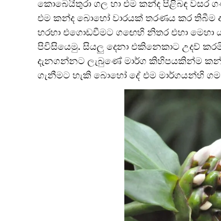
කොබෙයිතුරා ගල හා එම කන්ද පිළිබඳ වසර ගණනා
එම කන්ද බොහෝ වාරයක් තරණය කර තිබීම අ
හරහා එගොඩවීමට ගඟෙහි නිතර එහා මෙහා ය
පිවිසියෙමු. සියලු දෙනා එකිනෙකාට උදව් 
දැනගන්නට ලැබුණේ මාර්ග කිහිපයකින්ම කන්ද 
ගැනීමට හැකි බොහෝ දේ එම මාර්ගයන්හි ගමන් 