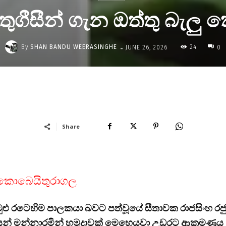
ෘතුගීසීන් ගැන ඔත්තු බැලු
-
By
SHAN BANDU WEERASINGHE
24
JUNE 26, 2026
0
Share
ලු කොබෙයිතුරාගල
ු රටෙහිම පාලකයා බවට පත්වූයේ සීතාවක රාජසිංහ රජ
ෙන් මන්නාරමින් හමුදාවක් මෙහෙයවා උඩරට ආක්‍රමණය