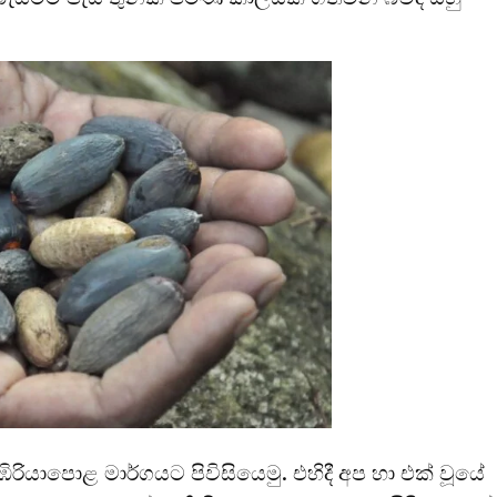
යාපොළ මාර්ගයට පිවිසියෙමු. එහිදී අප හා එක් වූයේ