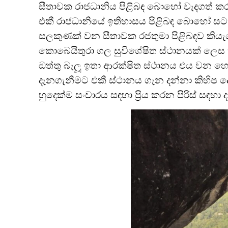
සීතාවක රාජධානිය පිළිබඳ බොහෝ වැදගත් කරු
එකී රාජධානියේ ඉතිහාසය පිළිබඳ බොහෝ සටහ
සලකුණක් වන සීතාවක රජතුමා පිළිබඳව කිය
කොබෙයිතුරා ගල සුවිශේෂිත ස්ථානයක් ලෙස හඳ
ඔත්තු බැලූ ඉතා ආරක්ෂිත ස්ථානය එය වන හෙය
දැනගැනීමට එකී ස්ථානය ගැන දන්නා කිහිප 
හුදෙක්ම සංචාරය සඳහා ප්‍රිය කරන පිරිස් සඳහ