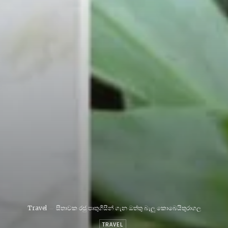
Travel
සීතාවක රජු පෘතුගීසීන් ගැන ඔත්තු බැලු කොබෙයිතුරාගල
TRAVEL