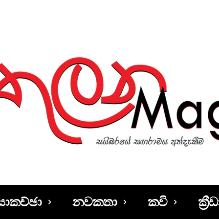
සාකච්ඡා
නවකතා
කවි
ක්‍රීඩ