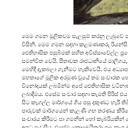
මෙම ගමන මූලිකවම සැලසුම් කරනු ලැබුවේ පර
විසිනි. මෙම ගමන සඳහා කළමණාකරු රියන්සි 
ඓතිහාසික පසුබිමක් සහිත අවිස්සාවේල්ල ප්
සමන්විත වෙයි. සීතාවක රාජධානියේ මාලිගය,
මෙහිදී දැකබලා ගැනීමට හැකිවෙයි. එය අධ්‍යා
මහතාගේ මූලික අරමුණ වූයේ තම සංචාරක 
විනෝදයක් ලබමින්ම අපේ ඓතිහාසික වටිනාකමි
ලබාදීමය. එසේම සංචාර සඳහා කැමති පිරිස් 
සිට කෑගල්ල මාර්ගයේ ගිය පසු දකුණට හැරී 
පාරුවක් මාර්ගයෙන් කැලණි ගඟ තරණය කිරීමෙ
සංචාරය කිරීමට පා ගමනින් හෝ කැබ්රියකින
අපට පැවසීය. එසේම කොබෙයිතුරා ගල නැග