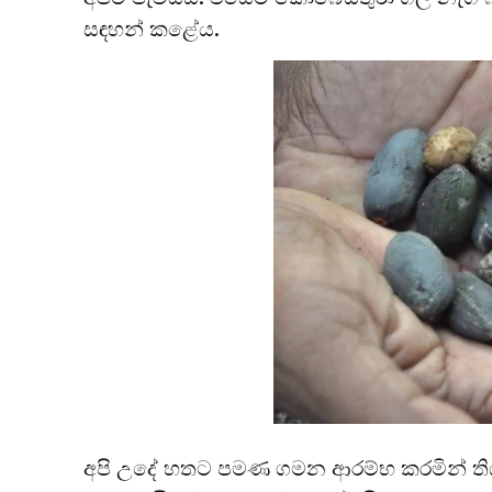
සඳහන් කළේය.
අපි උදේ හතට පමණ ගමන ආරම්භ කරමින් තිඹිරි