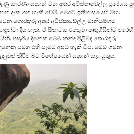
ණු කාරණා සඳහන් වන අතර අවිස්සාවේල්ල ප්‍රදේශය පු
න් දැක ගත හැකි වෙයි. මෙරට ඉතිහාසයෙහි මහා
ැවෙන තොරතුරු අතර අවිස්සාවේල්ල මානියම්ගම
ුන්වා දිය හැක. ඒ සීතාවක රජතුමා පෘතුගීසීන්ට එරෙහ
ිනි. පසුගිය දිනෙක මෙම කන්ද පිළිබඳ තොරතුරු
දෙනෙකු සමග එහි යෑමට අපට හැකි විය. මෙම ගමන
ා දැනුවත් කිරීම බව විශේෂයෙන් සඳහන් කළ යුතුය.