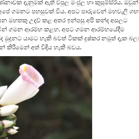
වක දැනුමක් ඇති විපුල මංජුල හා කුසුම්සිරිය. ඔවුන්
පේ ගමනට පහසුවක් විය. අපට පාරුවෙන් මහවැලි ගඟ
න මහතකු උදව් කළ අතර ඉන්පසු අපි කන්ද අසලට
කරමින් ගමන ආරම්භ කළහ. අපට ගමන ආරම්භයේදීම
මුදුනට යාමට හැකි බවත් ටිකක් දුෂ්කර නමුත් දැක බල
කිරීමෙන් අත් විඳිය හැකි බවය.