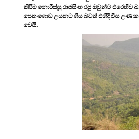
කිරීම නොරිස්සූ රාජසිංහ රජු ඔවුන්ට එරෙහි
පෙතංගොඩ උයනට ගිය බවත් එහිදී විස උණ කට
වෙයි.