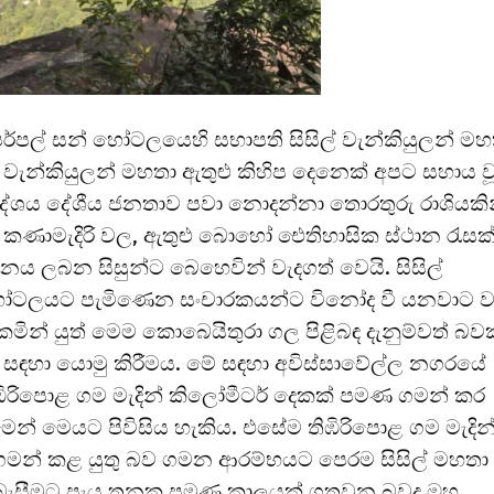
්පල් සන් හෝටලයෙහි සභාපති සිසිල් වැන්කියුලන් මහ
වැන්කියුලන් මහතා ඇතුළු කිහිප දෙනෙක් අපට සහාය ව
‍රදේශය දේශීය ජනතාව පවා නොදන්නා තොරතුරු රාශියකි
 කණාමැදිරි වල, ඇතුළු බොහෝ ඓතිහාසික ස්ථාන රැසක
පනය ලබන සිසුන්ට බෙහෙවින් වැදගත් වෙයි. සිසිල්
හෝටලයට පැමිණෙන සංචාරකයන්ට විනෝද වී යනවාට ව
න් යුත් මෙම කොබෙයිතුරා ගල පිළිබඳ දැනුම්වත් බවක
එය සඳහා යොමු කිරීමය. මේ සඳහා අවිස්සාවේල්ල නගරයේ
තිඹිරිපොළ ගම මැදින් කිලෝමීටර් දෙකක් පමණ ගමන් කර
න් මෙයට පිවිසිය හැකිය. එසේම තිඹිරිපොළ ගම මැදින
් ගමන් කළ යුතු බව ගමන ආරම්භයට පෙරම සිසිල් මහතා
 බැසීමට පැය තුනක පමණ කාලයක් ගතවන බවද ඔහු