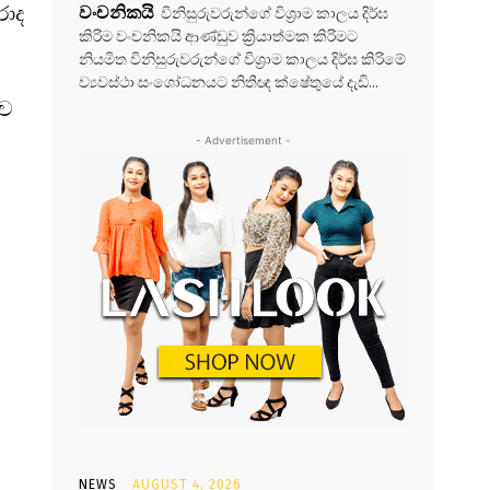
රාද
වංචනිකයි
විනිසුරුවරුන්ගේ විශ්‍රාම කාලය දිර්ඝ
කිරිම වංචනිකයි ආණ්ඩුව ක්‍රියාත්මක කිරිමට
නියමිත විනිසුරුවරුන්ගේ විශ්‍රාම කාලය දිර්ඝ කිරිමේ
ව්‍යවස්ථා සංශෝධනයට නිතීඥ ක්ෂේතුයේ දැඩි...
ිව
- Advertisement -
NEWS
AUGUST 4, 2026