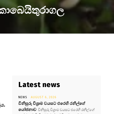
 කොබෙයිතුරාගල
Latest news
NEWS
AUGUST 6, 2026
විනිසුරු විශ්‍රාම වයසට එරෙහි රනිල්ගේ
ුය.
යෝජනාව
විනිසුරු විශ්‍රාම වයසට එරෙහි රනිල්ගේ