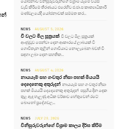
යෝජනාව විනිසුරුවරුන්ගේ විශ්‍රාම යෑමේ වයස
වැඩි කිරීමේ තීරණයට එරෙහිව එ.ජා.ප කෘත්‍යාධිකාරී
මණ්ඩලයේදී යෝජනාවක් සම්මත කර...
හන්
NEWS
AUGUST 5, 2026
වී වලට මිල සූත්‍රයක්
වී වලට මිල සූත්‍රයක්
ආණුඩුව පෙන්වා දෙන ආකාරයේ ලාබයක් වී
ගොවිතැන තුළින් ගොවියාට නොලැබෙන බවත් වී
සඳහා ලබා දෙන සහතික...
NEWS
AUGUST 4, 2026
නායයෑම් සහ ගංවතුර නිසා පහක් මියයයි
දෙදෙනෙකු අතුරුදන්
නායයෑම් සහ ගංවතුර නිසා
පහක් මියයයි දෙදෙනෙකු අතුරුදන් පසුගිය දින දෙක
තුළ ඇද හැලුණු අධික වර්ෂාව හේතුවෙන් රටේ
බොහෝ ප්‍රදේශවල...
NEWS
JULY 29, 2026
විනිසුරුවරුන්ගේ විශ්‍රාම කාලය දිර්ඝ කිරිම