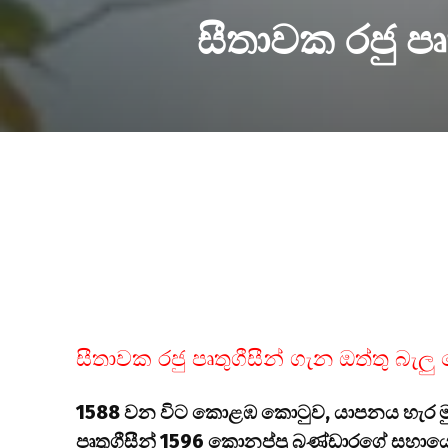
සීතාවක රජු ප
සීතාවක රජු පෘතුගීසීන් ගැන ඔත්තු බැ
1588 වන විට කොළඹ කොටුව, යාපනය හැර මුළ
පෘතුගීසීන් 1596 කොනප්පු බණ්ඩාරගේ සහාය