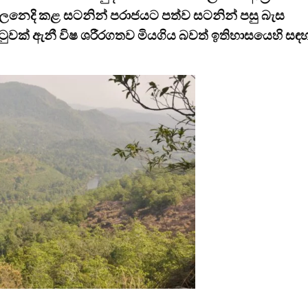
ව බලනෙදි කළ සටනින් පරාජයට පත්ව සටනින් පසු බැස
ුවක් ඇනී විෂ ශරීරගතව මියගිය බවත් ඉතිහාසයෙහි සඳ