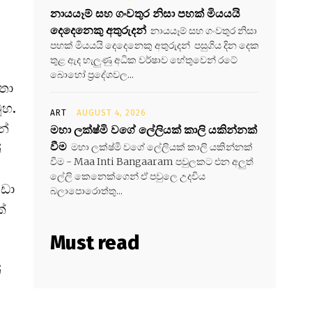
නායයෑම් සහ ගංවතුර නිසා පහක් මියයයි
දෙදෙනෙකු අතුරුදන්
නායයෑම් සහ ගංවතුර නිසා
පහක් මියයයි දෙදෙනෙකු අතුරුදන් පසුගිය දින දෙක
තුළ ඇද හැලුණු අධික වර්ෂාව හේතුවෙන් රටේ
බොහෝ ප්‍රදේශවල...
තා
ූහ.
ART
AUGUST 4, 2026
න්
මහා ලක්ෂ්මි වගේ ලේලියක් කාලි යකින්නක්
වීම
මහා ලක්ෂ්මි වගේ ලේලියක් කාලි යකින්නක්
්
වීම - Maa Inti Bangaaram පවුලකට එන අලුත්
ලේලි කෙනෙක්ගෙන් ඒ පවුලෙ උදවිය
ඩා
බලාපොරොත්තු...
්
Must read
්