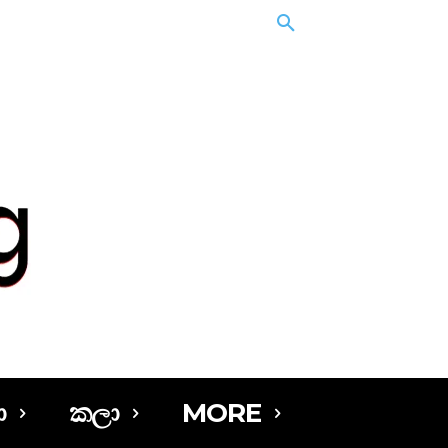
ා
කලා
MORE