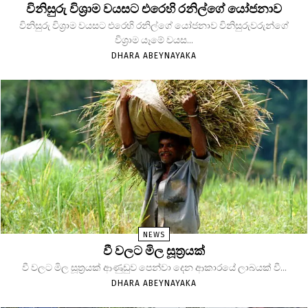
විනිසුරු විශ්‍රාම වයසට එරෙහි රනිල්ගේ යෝජනාව
විනිසුරු විශ්‍රාම වයසට එරෙහි රනිල්ගේ යෝජනාව විනිසුරුවරුන්ගේ
විශ්‍රාම යෑමේ වයස...
DHARA ABEYNAYAKA
NEWS
වී වලට මිල සූත්‍රයක්
වී වලට මිල සූත්‍රයක් ආණුඩුව පෙන්වා දෙන ආකාරයේ ලාබයක් වී...
DHARA ABEYNAYAKA