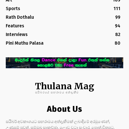
Sports
111
Rath Dothalu
99
Features
94
Interviews
82
Pini Muthu Palasa
80
Thulana Mag
සයිබරයේ සඟරාමය අත්දැකීම
About Us
සයිබර් අවකාශයට සඟරාමය අත්දැකීමක් ලබාදීමේ අරමුණෙන්,
උණුසුම් පුවත්, සම්මුඛ සාකච්ඡා, ලොව වටා සංචාර, පොත්,චිත්‍රපට,