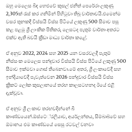
ඔහු මෙලෙස බිඳ හෙළුවේ කුසල් ජනිත් පෙරේරා ලකුණු
2,305ක් රැස් කර ගනිමින් පිහිටුවා තිබූ වාර්තාවයි.එමෙන්ම
වසර තුනකදී විස්සයි විස්ස පිටියේ ලකුණු 500 සීමාව පසු
කළ පළමු ශ්‍රී ලාංකික පිතිකරු ලෙසටද පැතුම් වාර්තා අතරට
එක්ව ඇති බවයි ක්‍රීඩා මාධ්‍ය වාර්තා කළේ.
ඒ අනුව 2022, 2024 සහ 2025 යන වසරවලදී පැතුම්
නිස්සංක මෙලෙස පන්දුවාර විස්සයි විස්ස පිටියේ ලකුණු 500
සීමාව ඉක්මවා ගොස් තිබෙනවා.මේ අතර, ශ්‍රී ලංකාවේදී සහ
ඉන්දියාවේදී පැවැත්වෙන 2026 පන්දුවාර විස්සයි විස්ස
ක්‍රිකට් ලෝක කුසලානයේ තරඟ කාලසටහනද ඊයේ එළි
දැක්වූවා.
ඒ අනුව ශ්‍රී ලංකාව තරඟවදින්නේ බී
කාණ්ඩයෙන්.ඕස්ටේ්‍රලියාව, අයර්ලන්තය, සිම්බාබ්වේ සහ
ඕමානය එම කාණ්ඩයේ සෙසු රටවල් වනවා