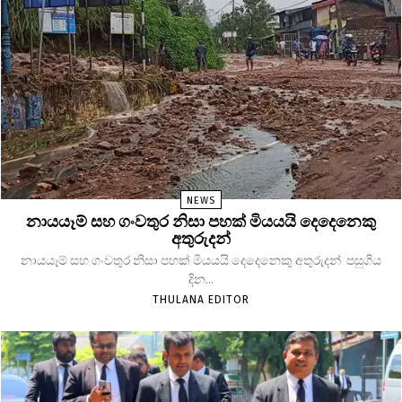
NEWS
නායයෑම් සහ ගංවතුර නිසා පහක් මියයයි දෙදෙනෙකු
අතුරුදන්
නායයෑම් සහ ගංවතුර නිසා පහක් මියයයි දෙදෙනෙකු අතුරුදන් පසුගිය
දින...
THULANA EDITOR