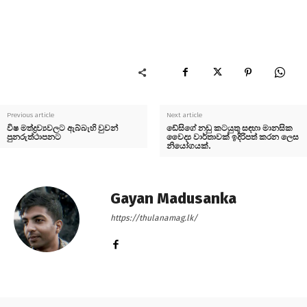
Previous article
Next article
විෂ මත්ද්‍රව්‍යවලට ඇබ්බැහි වුවන්
ඩේසිගේ නඩු කටයුතු සඳහා මානසික
පුනරුත්ථාපනට
වෛද්‍ය වාර්තාවක් ඉදිරිපත් කරන ලෙස
නියෝගයක්.
Gayan Madusanka
https://thulanamag.lk/