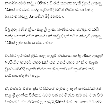
කණ්ඩායමට කඩුලු 05ක් දැවී රැස් කරගත හැකි වූයේ ලකුණු
146ක් පමණයි. පන්දු යැවීමේදී මහීෂ් තීක්ෂණ හා වනිඳු
හසරංග කඩුලු 02බැගින් බිඳි හෙළුවා.
පිළිතුරු ඉනිම ක්‍රීඩා කළ ශ්‍රී ලංකා කණ්ඩායම පන්දුවාර 16යි
පන්දු දෙකක් අවසානයේ එක් කඩුල්ලක් පමණක් දැවී ලකුණු
148ක් ලබා තරඟය ජය ගත්තා.
විශිෂ්ට ඉනිමක් ක්‍රීඩා කළ පැතුම් නිස්සංක පන්දු 58කදී ලකුණු
98යි.ඊට හතරේ පහර 11ක් සහ හයේ පහර 04ක් ඇතුළත්
වුණා.මෙහිදී පැතුම් නිස්සංක ශ්‍රී ලංකාව වෙනුවෙන් නව
වාර්තාවක්ද බිහි කළා.
ඒ, විස්සයි විස්ස ක්‍රිකට් පිටියේ වැඩිම ලකුණු සංඛ්‍යාවක් රැස්
කළ ශ්‍රී ලාංකික පිතිකරු බවට පත් වෙමින්.පැතුම් මේ වන විට
විස්සයි විස්ස පිටියේ ලකුණු 2,326ක් රැස් කරගෙන සිටිනවා.