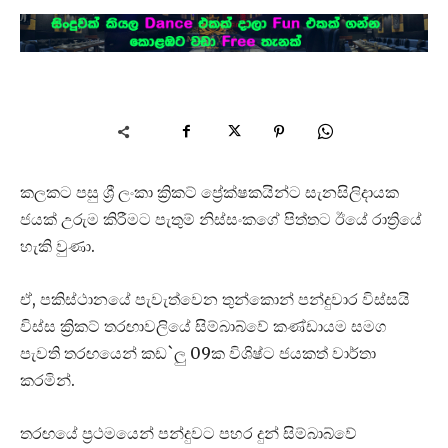
කලකට පසු ශ්‍රී ලංකා ක්‍රිකට් ප්‍රේක්ෂකයින්ට සැනසිලිදායක
ජයක් උරුම කිරීමට පැතුම් නිස්සංකගේ පිත්තට ඊයේ රාත්‍රියේ
හැකි වුණා.
ඒ, පකිස්ථානයේ පැවැත්වෙන තුන්කොන් පන්දුවාර විස්සයි
විස්ස ක්‍රිකට් තරඟාවලියේ සිම්බාබ්වේ කණ්ඩායම සමග
පැවති තරඟයෙන් කඩ`ලු 09ක විශිෂ්ට ජයකත් වාර්තා
කරමින්.
තරඟයේ ප්‍රථමයෙන් පන්දුවට පහර දුන් සිම්බාබ්වේ