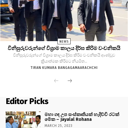
NEWS
විනිසුරුවරුන්ගේ විශ්‍රාම කාලය දිර්ඝ කිරිම වංචනිකයි
විනිසුරුවරුන්ගේ විශ්‍රාම කාලය දිර්ඝ කිරිම වංචනිකයි ආණ්ඩුව
ක්‍රියාත්මක කිරිමට නියමිත...
TIRAN KUMARA BANGAGAMAARACHCHI
Editor Picks
මහා ගඳ උප සංස්කෘතියක් හැදිච්චි රටක්
මේක – Jayalal Rohana
MARCH 25, 2023