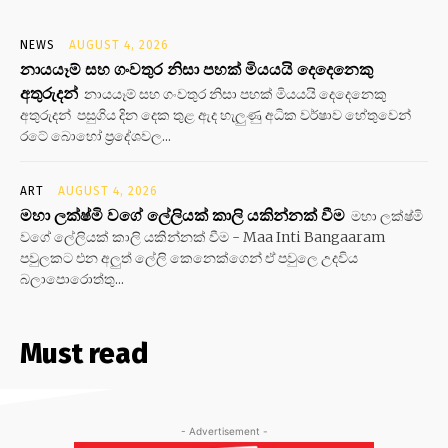
NEWS
AUGUST 4, 2026
නායයෑම් සහ ගංවතුර නිසා පහක් මියයයි දෙදෙනෙකු
අතුරුදන්
නායයෑම් සහ ගංවතුර නිසා පහක් මියයයි දෙදෙනෙකු
අතුරුදන් පසුගිය දින දෙක තුළ ඇද හැලුණු අධික වර්ෂාව හේතුවෙන්
රටේ බොහෝ ප්‍රදේශවල...
ART
AUGUST 4, 2026
මහා ලක්ෂ්මි වගේ ලේලියක් කාලි යකින්නක් වීම
මහා ලක්ෂ්මි
වගේ ලේලියක් කාලි යකින්නක් වීම - Maa Inti Bangaaram
පවුලකට එන අලුත් ලේලි කෙනෙක්ගෙන් ඒ පවුලෙ උදවිය
බලාපොරොත්තු...
Must read
- Advertisement -