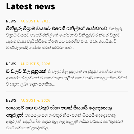
Latest news
NEWS
AUGUST 6, 2026
විනිසුරු විශ්‍රාම වයසට එරෙහි රනිල්ගේ යෝජනාව
විනිසුරු
විශ්‍රාම වයසට එරෙහි රනිල්ගේ යෝජනාව විනිසුරුවරුන්ගේ විශ්‍රාම
යෑමේ වයස වැඩි කිරීමේ තීරණයට එරෙහිව එ.ජා.ප කෘත්‍යාධිකාරී
මණ්ඩලයේදී යෝජනාවක් සම්මත කර...
NEWS
AUGUST 5, 2026
වී වලට මිල සූත්‍රයක්
වී වලට මිල සූත්‍රයක් ආණුඩුව පෙන්වා දෙන
ආකාරයේ ලාබයක් වී ගොවිතැන තුළින් ගොවියාට නොලැබෙන බවත්
වී සඳහා ලබා දෙන සහතික...
NEWS
AUGUST 4, 2026
නායයෑම් සහ ගංවතුර නිසා පහක් මියයයි දෙදෙනෙකු
අතුරුදන්
නායයෑම් සහ ගංවතුර නිසා පහක් මියයයි දෙදෙනෙකු
අතුරුදන් පසුගිය දින දෙක තුළ ඇද හැලුණු අධික වර්ෂාව හේතුවෙන්
රටේ බොහෝ ප්‍රදේශවල...