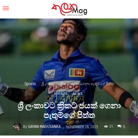
Sports
ශ්‍රී ලංකාවට ක්‍රිකට් ජයක් ගෙනා පැතුම්ගේ පිත්ත
SPORTS
NEWS
ශ්‍රී ලංකාවට ක්‍රිකට් ජයක් ගෙනා
පැතුම්ගේ පිත්ත
-
By
GAYAN MADUSANKA
31
NOVEMBER 26, 2025
0