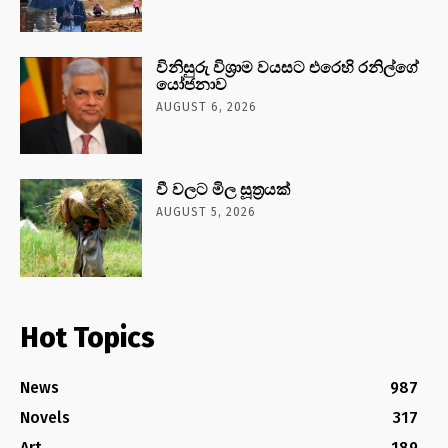
විනිසුරු විශ්‍රාම වයසට එරෙහි රනිල්ගේ
යෝජනාව
AUGUST 6, 2026
වී වලට මිල සූත්‍රයක්
AUGUST 5, 2026
Hot Topics
News
987
Novels
317
Art
189