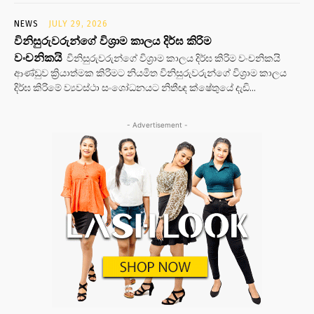
NEWS
JULY 29, 2026
විනිසුරුවරුන්ගේ විශ්‍රාම කාලය දිර්ඝ කිරිම
වංචනිකයි
විනිසුරුවරුන්ගේ විශ්‍රාම කාලය දිර්ඝ කිරිම වංචනිකයි
ආණ්ඩුව ක්‍රියාත්මක කිරිමට නියමිත විනිසුරුවරුන්ගේ විශ්‍රාම කාලය
දිර්ඝ කිරිමේ ව්‍යවස්ථා සංශෝධනයට නිතීඥ ක්ෂේතුයේ දැඩි...
- Advertisement -