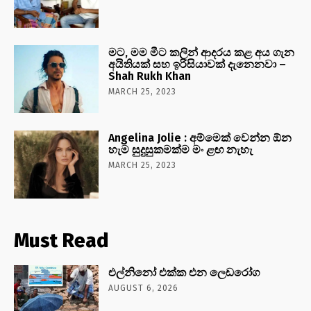
මට, මම මීට කලින් ආදරය කළ අය ගැන
අයිතියක් සහ ඉරිසියාවක් දැනෙනවා –
Shah Rukh Khan
MARCH 25, 2023
Angelina Jolie : අම්මෙක් වෙන්න ඕන
හැම සුදුසුකමක්ම මං ළඟ නැහැ
MARCH 25, 2023
Must Read
එල්නිනෝ එක්ක එන ලෙඩරෝග
AUGUST 6, 2026