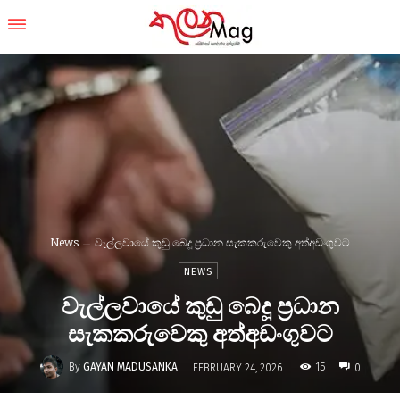
News
වැල්ලවායේ කුඩු බෙදූ ප්‍රධාන සැකකරුවෙකු අත්අඩංගුවට
NEWS
වැල්ලවායේ කුඩු බෙදූ ප්‍රධාන
සැකකරුවෙකු අත්අඩංගුවට
-
By
GAYAN MADUSANKA
15
FEBRUARY 24, 2026
0