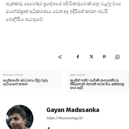
සැකකරු දෙමෝදර ප්‍රදේශයේ පදිංචිකරුවෙක්.ඔහු වැල්ලවාය
මහේස්ත්‍රාත් අධිකරණය වෙත අද ඉදිරිපත් කරන බවයි
පොලීසිය පැවසුවේ
Previous article
Next article
ලෝකයේම අවධානය දිනු වඳුරු
අලුතින් පත්ව පැමිණි තානාපතිවරු
පැටියාගේ කතාව
තිදෙනෙක් ජනපති වෙත සිය අක්තපත්‍ර
භාර දෙයි
Gayan Madusanka
https://thulanamag.lk/