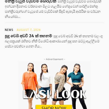
මන්ත්‍රී වැටුප වැඩිවීම බොරුවක්
මන්ත්‍රී වැටුප වැඩිවීම බොරුවක්
ඉන්ධන දීමනාව වර්තමාන මිලට ගැලපීම හේතුවෙන් පාර්ලිමේන්තු
මන්ත්‍රීවරුන්ගේ වැටුපේ යම් වැඩිවීමක් සිදුවී ඇතැයි ආර්ථික සංවර්ධන
නියෝජ්‍ය...
NEWS
AUGUST 7, 2026
සූදු වෙබ් අඩවි 24 ක් තහනම්
සූදු වෙබ් අඩවි 24 ක් තහනම් වලංගු
බලපත්‍රයක් රහිතව නීති විරෝධි ආකාරයෙන් සූදු සහ ඔට්ටු ඇල්ලීමේ
සේවා පවත්වා ගෙන ගිය...
- Advertisement -