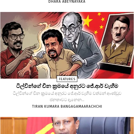
DHARA ABEYNAYAKA
FEATURES
ටිල්වින්ගේ චීන ක්‍රමයේ අනුරට ජේ.ආර් වැහීම
ටිල්වින්ගේ චීන ක්‍රමයේ අනුරට ජේ.ආර් වැහීම වත්මන් ආණ්ඩුව
ජනතාවට දැනෙන...
TIRAN KUMARA BANGAGAMAARACHCHI