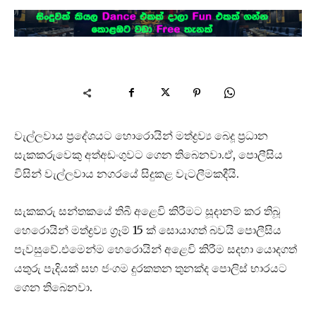
වැල්ලවාය ප්‍රදේශයට හොරොයින් මත්ද්‍රව්‍ය බෙදූ ප්‍රධාන
සැකකරුවෙකු අත්අඩංගුවට ගෙන තිබෙනවා.ඒ, පොලීසිය
විසින් වැල්ලවාය නගරයේ සිදුකළ වැටලීමකදීයි.
සැකකරු සන්තකයේ තිබී අළෙවි කිරීමට සූදානම් කර තිබූ
හෙරොයින් මත්ද්‍රව්‍ය ග්‍රෑම් 15 ක් සොයාගත් බවයි පොලීසිය
පැවසුවේ.එමෙන්ම හෙරොයින් අළෙවි කිරීම සදහා යොදගත්
යතුරු පැදියක් සහ ජංගම දුරකතන තුනක්ද පොලිස් භාරයට
ගෙන තිබෙනවා.