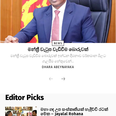
NEWS
මන්ත්‍රී වැටුප වැඩිවීම බොරුවක්
මන්ත්‍රී වැටුප වැඩිවීම බොරුවක් ඉන්ධන දීමනාව වර්තමාන මිලට
ගැලපීම හේතුවෙන්...
DHARA ABEYNAYAKA
Editor Picks
මහා ගඳ උප සංස්කෘතියක් හැදිච්චි රටක්
මේක – Jayalal Rohana