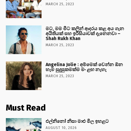
MARCH 25, 2023
මට, මම මීට කලින් ආදරය කළ අය ගැන
අයිතියක් සහ ඉරිසියාවක් දැනෙනවා –
Shah Rukh Khan
MARCH 25, 2023
Angelina Jolie : අම්මෙක් වෙන්න ඕන
හැම සුදුසුකමක්ම මං ළඟ නැහැ
MARCH 25, 2023
Must Read
එල්නිනෝ නිසා මාළු මිල ඉහළට
AUGUST 10, 2026