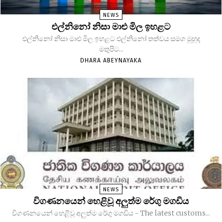
NEWS
එල්නිනෝ නිසා මාළු මිල ඉහළට
එල්නිනෝ නිසා මාළු මිල ඉහළට එල්නිනෝ තත්වය සමග මුහුද
මතුපිට...
DHARA ABEYNAYAKA
NEWS
විගණනයෙන් හෙළිවූ අලුත්ම රේගු මගඩිය
විගණනයෙන් හෙළිවූ අලුත්ම රේගු මගඩිය - The latest customs...