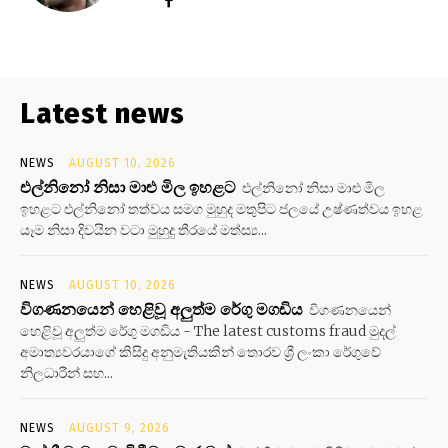
Latest news
NEWS
AUGUST 10, 2026
එල්නිනෝ නිසා මාළු මිල ඉහළට
එල්නිනෝ නිසා මාළු මිල
ඉහළට එල්නිනෝ තත්වය සමග මුහුද මතුපිට ජලයේ උෂ්ණත්වය ඉහළ
යෑම නිසා දිවයින වටා මුහුදු තීරයේ මත්ස්‍ය...
NEWS
AUGUST 10, 2026
විගණනයෙන් හෙළිවූ අලුත්ම රේගු මගඩිය
විගණනයෙන්
හෙළිවූ අලුත්ම රේගු මගඩිය - The latest customs fraud මුදල්
අමාත්‍යවරයාගේ කිසිදු අනුමැතියකින් තොරව ශ්‍රී ලංකා රේගුවේ
නිලධාරීන් සහ...
NEWS
AUGUST 9, 2026