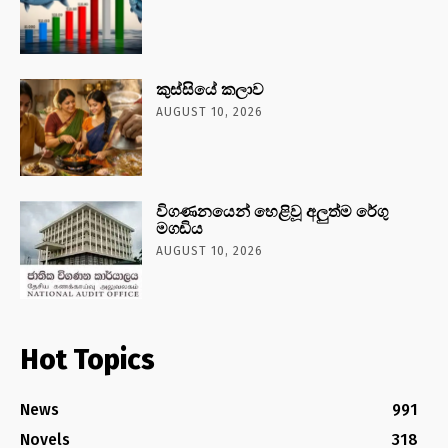
කුස්සියේ කලාව
AUGUST 10, 2026
විගණනයෙන් හෙළිවූ අලුත්ම රේගු
මගඩිය
AUGUST 10, 2026
Hot Topics
News
991
Novels
318