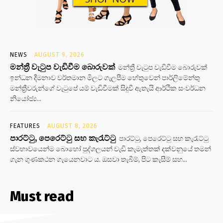
NEWS
AUGUST 9, 2026
මන්ත්‍රී වැටුප වැඩිවීම බොරුවක්
මන්ත්‍රී වැටුප වැඩිවීම බොරුවක්
ඉන්ධන දීමනාව වර්තමාන මිලට ගැලපීම හේතුවෙන් පාර්ලිමේන්තු
මන්ත්‍රීවරුන්ගේ වැටුපේ යම් වැඩිවීමක් සිදුවී ඇතැයි ආර්ථික සංවර්ධන
නියෝජ්‍ය...
FEATURES
AUGUST 8, 2026
පාරට්ටු, පෙරෙට්ටු සහ කැරැට්ටු
පාරට්ටු, පෙරෙට්ටු සහ කැරැට්ටු
ස්වභාවයෙන්ම බොහෝ පුද්ගලයන් වැඩි කැමැත්තක් දක්වනුයේ තමන්
ගැන ගුණකථන ගැයෙනවාට ය. ඔසවා තැබීම්, පිට කැසීම් සහ...
Must read