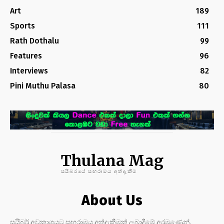
Art
189
Sports
111
Rath Dothalu
99
Features
96
Interviews
82
Pini Muthu Palasa
80
Thulana Mag
සයිබරයේ සඟරාමය අත්දැකීම
About Us
සයිබර් අවකාශයට සඟරාමය අත්දැකීමක් ලබාදීමේ අරමුණෙන්,