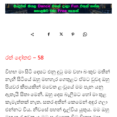
රත් දෝතළු – 58
විහඟ මා සිටි දෙසට එනු දුටු මම වහා බංකුව මතින්
නැඟී සිටියේ ඔහු මඟහැර ගෙතුළට ඒමට වුවද ඔහු
පියවර කීපයකින් මවෙත ළංවූයේ මම පැන යනු
ඇතැයි සිතා මෙනි. ඔහු දෙස බැලීමට හෝ මා තුළ
කැමැත්තක් නැත. සතර අතින් කෙමෙන් අඳුර ගලා
එන්නට විය. නිවසේ පහන් දැල්විය යුතුය. මම ඔහු