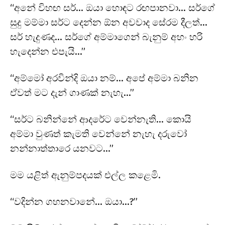
“අනේ විහඟ සර්… ඔයා හොඳට රඟපානවා… සර්ගේ
සුදු මම්මා සර්ට දෙන්න ඕන අවවාද සේරම දීලත්…
සර් හැදුණද… සර්ගේ අම්මාගෙන් බැනුම් අහං හරි
හැදෙන්න එපැයි…”
“අම්මෝ අරවින්දි ඔයා නම්… අපේ අම්මා බනින
ඒවත් මට දැන් ගාණක් නැහැ…”
“සර්ට බනින්නේ ආදරේට වෙන්නැති… කොයි
අම්මා වුණත් කැමති වෙන්නේ නැහැ දරුවෝ
නන්නාත්තාරෙ යනවට…”
මම යළිත් ඇනුම්පදයක් එල්ල කළෙමි.
“වදින්න ගහනවානේ… ඔයා…?”