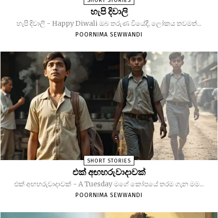
SHORT STORIES
හැපි දිවාලි
හැපි දිවාලි - Happy Diwali ඔබ තරුණ වියේදී, ලෝකය තවමත්...
POORNIMA SEWWANDI
SHORT STORIES
එක් අඟහරුවාදාවක්
එක් අඟහරුවාදාවක් - A Tuesday මගේ කෝපයේ තරම ගැන මම...
POORNIMA SEWWANDI