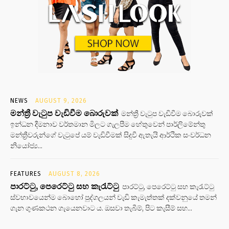
NEWS
AUGUST 9, 2026
මන්ත්‍රී වැටුප වැඩිවීම බොරුවක්
මන්ත්‍රී වැටුප වැඩිවීම බොරුවක්
ඉන්ධන දීමනාව වර්තමාන මිලට ගැලපීම හේතුවෙන් පාර්ලිමේන්තු
මන්ත්‍රීවරුන්ගේ වැටුපේ යම් වැඩිවීමක් සිදුවී ඇතැයි ආර්ථික සංවර්ධන
නියෝජ්‍ය...
FEATURES
AUGUST 8, 2026
පාරට්ටු, පෙරෙට්ටු සහ කැරැට්ටු
පාරට්ටු, පෙරෙට්ටු සහ කැරැට්ටු
ස්වභාවයෙන්ම බොහෝ පුද්ගලයන් වැඩි කැමැත්තක් දක්වනුයේ තමන්
ගැන ගුණකථන ගැයෙනවාට ය. ඔසවා තැබීම්, පිට කැසීම් සහ...