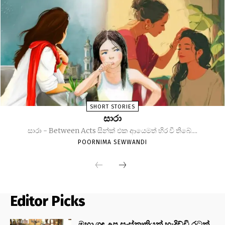
SHORT STORIES
සාරා
සාරා - Between Acts සින්ක් එක ආයෙමත් හිර වී තිබේ....
POORNIMA SEWWANDI
Editor Picks
මහා ගඳ උප සංස්කෘතියක් හැදිච්චි රටක්