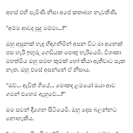
අහස් එහි පැමිණි නිසා අපේ කතාබහ නැවතිණි.
“අම්ම ආවද සුදු මම්මා…?”
ඔහු අසුනක් හැද හිඳගනිමින් අසන විට මා අනෙක්
පස හැරී ඉඟුරු ගෙඩියක පොතු හැරියෙමි. විශාකා
මහත්මිය ඔහු සමඟ කුමක් හෝ කියා ඇතිවාට සැක
නැත. ඔහු එසේ අසන්නේ ඒ නිසාය.
“ඔව්… ඇවිත් ගියේ… මොකද ළමයෝ ඔයා ආව
ගමන් එහෙම ඇහුවේ…?”
මම සවන් දීගෙන සිටියෙමි. ඔහු දෙස බලන්නට
නොහැකිය.