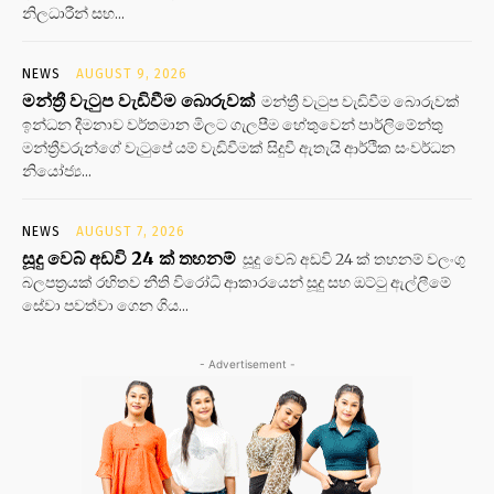
නිලධාරීන් සහ...
NEWS
AUGUST 9, 2026
මන්ත්‍රී වැටුප වැඩිවීම බොරුවක්
මන්ත්‍රී වැටුප වැඩිවීම බොරුවක්
ඉන්ධන දීමනාව වර්තමාන මිලට ගැලපීම හේතුවෙන් පාර්ලිමේන්තු
මන්ත්‍රීවරුන්ගේ වැටුපේ යම් වැඩිවීමක් සිදුවී ඇතැයි ආර්ථික සංවර්ධන
නියෝජ්‍ය...
NEWS
AUGUST 7, 2026
සූදු වෙබ් අඩවි 24 ක් තහනම්
සූදු වෙබ් අඩවි 24 ක් තහනම් වලංගු
බලපත්‍රයක් රහිතව නීති විරෝධි ආකාරයෙන් සූදු සහ ඔට්ටු ඇල්ලීමේ
සේවා පවත්වා ගෙන ගිය...
- Advertisement -