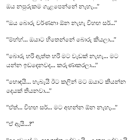
ඔය නපුරුකම ගැළපෙන්නේ නැහැ…”
“ඔය බොරු වර්ණනා ඕන නැහැ විහඟ සර්…”
“ම්හ්හ්… ඔයාට හිතෙන්නේ බොරු කියලා…”
“බොරු හරි ඇත්ත හරි මට වැඩක් නැහැ… මට
යන්න ඉඩදෙනවද… කරුණාකරලා…”
“හොඳයි… හැබැයි ඊට කලින් මට ඔයාට කියන්න
දෙයක් තියනවා…”
“ඒත්… විහඟ සර්… මට අහන්න ඕන නැහැ…”
“ඒ ඇයි…?”