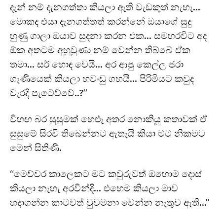
දැන් නම් දැනගත්තා කියලා ඇති වැඩකුත් නැහැ…
මොකද එයා දැනගත්තත් කරන්නේ ඔයාගේ සුදු
හුණු ගාලා ඔයාව සුදනා කරන එක… සමහරවිට අද
ඕක අතටම අහුවුණා නම් වෙන්න තිබ්බේ ඒක
තමා… සර් හොඳ වෙයි… අර ආපු කෙල්ල ජරා
ගෑණියෙක් කියලා හවංඩු ගහයි… පිරිමියට කවුද
වැරදි පැටෙව්වේ..?”
විහඟ බර සුසුමක් හෙළූ අතර නොකියූ කතාවක් ඒ
සුසුමේ සිරවී තිබෙන්නට ඇතැයි කියා මට නිකමට
මෙන් සිතිණි.
“මෙච්චර කාලෙකට මට කවුරුවත් ඔහොම දොස්
කියලා නැහැ අරවින්දි… එහෙම කියලා මාව
හදාගන්න කාටවත් වුවමනා වෙන්න නැතුව ඇති…”