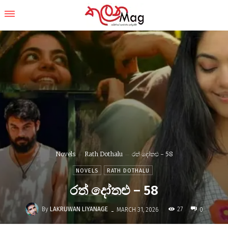
Novels
Rath Dothalu
රත් දෝතළු - 58
NOVELS
RATH DOTHALU
රත් දෝතළු – 58
-
By
LAKRUWAN LIYANAGE
27
MARCH 31, 2026
0