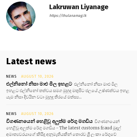
Lakruwan Liyanage
https://thulanamag.lk
Latest news
NEWS
AUGUST 10, 2026
එල්නිනෝ නිසා මාළු මිල ඉහළට
එල්නිනෝ නිසා මාළු මිල
ඉහළට එල්නිනෝ තත්වය සමග මුහුද මතුපිට ජලයේ උෂ්ණත්වය ඉහළ
යෑම නිසා දිවයින වටා මුහුදු තීරයේ මත්ස්‍ය...
NEWS
AUGUST 10, 2026
විගණනයෙන් හෙළිවූ අලුත්ම රේගු මගඩිය
විගණනයෙන්
හෙළිවූ අලුත්ම රේගු මගඩිය - The latest customs fraud මුදල්
අමාත්‍යවරයාගේ කිසිදු අනුමැතියකින් තොරව ශ්‍රී ලංකා රේගුවේ