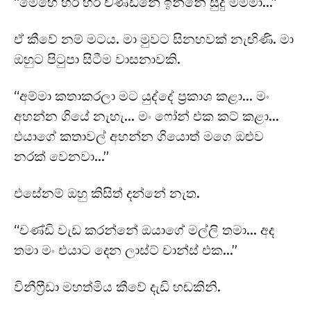
“මෙහෙ හරි හරි චණ්ඩිනේ ඉන්නේ සුදු මම්මා…”
ඒ කීවේ නම් මටය. මා මුවට සිනහවක් නැඟිණි. මා
ඔහුට පිටුපා සිටීම වාසනාවකි.
“අම්මා කතාකරලා මට යුද්දේ ප්‍රකාශ කළා… මං
අහන්න ගියේ නැහැ… මං ෆෝන් එක කට් කළා…
එයාගේ කතාවල් අහන්න ගියොත් මගෙ ඔළුව
නරක් වෙනවා…”
එසේනම් ඔහු කිසිත් දන්නේ නැත.
“චණ්ඩි වැඩ කරන්නේ ඔයාගේ මල්ලි තමා… අද
තමා මං එයාට දෙන ලාස්ට් චාන්ස් එක…”
විනීෆ්‍රීඩා මහත්මිය කීවේ දැඩි හඬකිනි.