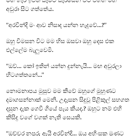
මඟ හැර ඉවත යෑමට සැරසෙන විට විහඟ මඟ
අවුරා සිට ගත්තේය.
“අරවින්දි මං ආව නිසාද යන්න හැදුවේ…?”
ඔහු විමසන විට මම හිස ඔසවා ඔහු දෙස එක
එල්ලේම බැලුවෙමි.
“ඔව්… කෝ ඉතින් යන්න දුන්නැයි… මඟ අවුරලා
හිටගත්තනේ…”
නොමනාපය මුසුව මම කීවේ ඔහුගේ මුහුණට
දමාගසන්නාක් මෙනි. උදෑසන සිදුවූ පිළිකුල් සහගත
දසුන දැක ගෙවී ගියේ පැය කීයද.? ඔහුට නම් එහි
කිසිදු වගේ වගක් නැති සෙයකි.
“ඔච්චර නපුරු ඇයි අරවින්දි… ඔය අහිංසක මූණට