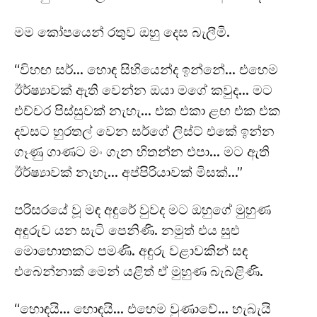
මම කෝපයෙන් රතුව ඔහු දෙස බැලීමි.
“විහඟ සර්… හොඳ සිහියෙන්ද ඉන්නේ… එහෙම
ඊර්ෂ්‍යාවක් ඇති වෙන්න ඔයා මගේ කවුද… මට
එච්චර පිස්සුවක් නැහැ… එක එකා ළඟ එක එක
දවසට හුරතල් වෙන සර්ගේ ලිස්ට් එකේ ඉන්න
ගෑණු ගාණට මං ගැන හිතන්න එපා… මට ඇති
ඊර්ෂ්‍යාවක් නැහැ… අප්පිරියාවක් මිසක්…”
පරිසරයේ වූ මඳ අඳුරේ වුවද මට ඔහුගේ මුහුණ
අඳුරුව යන සැටි පෙනිණි. නමුත් එය සුළු
මොහොතකට පමණි. අඳුරු වළාවකින් සඳ
එබෙන්නාක් මෙන් යළිත් ඒ මුහුණ බැබළිණි.
“හොඳයි… හොඳයි… එහෙම වුණාවේ… හැබැයි