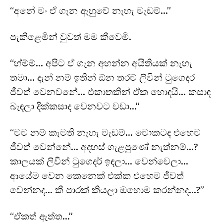
“අනේ මං ඒ ගැන ඇහුවේ නැහැ මැඩම්…”
පැකිළෙමින් වුවත් මම කීවෙමි.
“හ්ම්ම්… අපිට ඒ ගැන අහන්න අයිතියක් නැහැ
තමා… දැන් නම් ඉතින් ඕන තරම් ලිවින් ටුගෙදර
ජීවත් වෙනවනේ… එකාතකින් ඒක හොඳයි… කසාඳ
බැඳලා දික්කසාද වෙනවට වඩා…”
“මම නම් කැමති නැහැ මැඩම්… මොකටද එහෙම
ජීවත් වෙන්නේ… අදහස් ගැළපුණේ නැත්නම්…?
කාලයක් ලිවින් ටුගෙදර් ඉඳලා… වෙන්වෙලා…
ආයේම වෙන කෙනෙක් එක්ක එහෙම ජීවත්
වෙන්නද… කී පාරක් කියලා ඔහොම කරන්නද…?”
“ඒකත් ඇත්ත…”