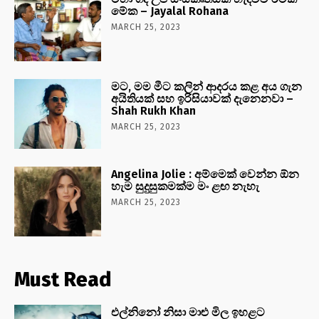
මේක – Jayalal Rohana
MARCH 25, 2023
මට, මම මීට කලින් ආදරය කළ අය ගැන
අයිතියක් සහ ඉරිසියාවක් දැනෙනවා –
Shah Rukh Khan
MARCH 25, 2023
Angelina Jolie : අම්මෙක් වෙන්න ඕන
හැම සුදුසුකමක්ම මං ළඟ නැහැ
MARCH 25, 2023
Must Read
එල්නිනෝ නිසා මාළු මිල ඉහළට