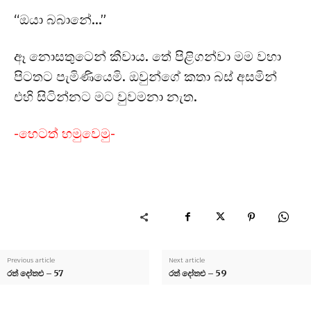
“ඔයා බබානේ…”
ඈ නොසතුටෙන් කීවාය. තේ පිළිගන්වා මම වහා
පිටතට පැමිණියෙමි. ඔවුන්ගේ කතා බස් අසමින්
එහි සිටින්නට මට වුවමනා නැත.
-හෙටත් හමුවෙමු-
Previous article
Next article
රත් දෝතළු – 57
රත් දෝතළු – 59