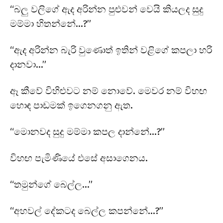
“බලු වලිගේ ඇද අරින්න පුළුවන් වෙයි කියලද සුදු
මම්මා හිතන්නේ…?”
“ඇද අරින්න බැරි වුණොත් ඉතින් වළිගේ කපලා හරි
දානවා…”
ඈ කීවේ විහිළුවට නම් නොවේ. මෙවර නම් විහඟ
හොඳ පාඩමක් ඉගෙනගනු ඇත.
“මොනවද සුදු මම්මා කපල දාන්නේ…?”
විහඟ පැමිණියේ එසේ අසාගෙනය.
“තමුන්ගේ බෙල්ල…”
“අහවල් දේකටද බෙල්ල කපන්නේ…?”