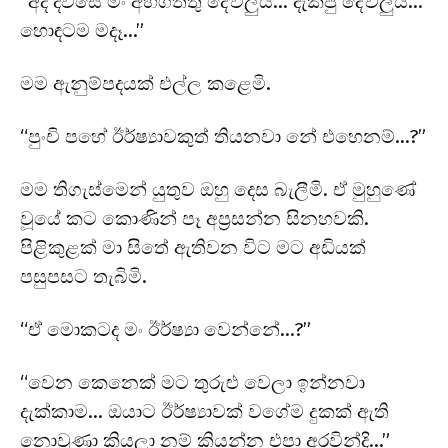
“අද දවසේ මං අහගත්තු දේවලුයි… දැකපු දේවලුයි…
හොඳටම මදෑ…”
මම ඇනුම්පදයක් එල්ල කළෙමි.
“පුංචි පහේ ඊර්ෂ්‍යාවකුත් තියනවා නේ එහෙනම්…?”
මම තිගැස්මෙන් යුතුව ඔහු දෙස බැලීමි. ඒ මුහුණේ
වූයේ කට කොණින් පෑ අප්‍රසන්න සිනහවකි.
පිළිකුළක් මා සිතේ ඇතිවන විට මට අඩියක්
පසුපසට තැබිමි.
“ඒ මොකටද මං ඊර්ෂ්‍යා වෙන්නේ…?”
“වෙන කෙනෙක් මට තුරුළු වෙලා ඉන්නවා
දැක්කාම… ඔයාට ඊර්ෂ්‍යාවක් වගේම දුකක් ඇති
නොවුණා කියලා නම් කියන්න එපා අරවින්දි…”