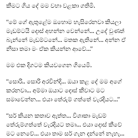
කීමට ගිය දේ මම වහා වළකා ගතිමි.
“මේ ගේ ඇතුළේම ඔහොම හැසිරෙනවා කියලා
මැඩම්ටයි දොස් අහන්න වෙන්නේ… උදේ වුණත්
බැන්නේ මැඩම්ටනේ… මතක ඇතිනේ… අන්න ඒ
නිසා තමා මං ඒක කියන්න ආවේ…”
මම එක දිගටම කියවගෙන ගියෙමි.
“සොරි.. සොරි අරවින්දි… ඔයා කළ දේ මම අගේ
කරනවා… අම්මා ඔයාට දොස් කීවාට මට
සමාවෙන්න… එයා තේරුම් ගත්තේ වැරදියට…”
“සර් කියන කතාව ඇත්ත… විශාකා මැඩම්
තේරුම්ගත්තේ වැරදියට තමා… එයා දොස් කීවේ
මට නෙවේ… එයා තාම සර් ගැන දන්නේ නැහැ…