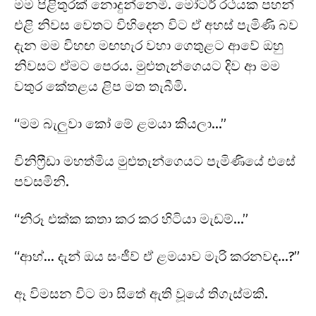
මම පිළිතුරක් නොදුන්නෙමි. මෝටර් රථයක පහන්
එළි නිවස වෙතට විහිදෙන විට ඒ අහස් පැමිණි බව
දැන මම විහඟ මඟහැර වහා ගෙතුළට ආවේ ඔහු
නිවසට ඒමට පෙරය. මුළුතැන්ගෙයට දිව ආ මම
වතුර කේතළය ළිප මත තැබීමි.
“මම බැලුවා කෝ මේ ළමයා කියලා…”
විනිෆ්‍රීඩා මහත්මිය මුළුතැන්ගෙයට පැමිණියේ එසේ
පවසමිනි.
“නිරූ එක්ක කතා කර කර හිටියා මැඩම්…”
“ආහ්… දැන් ඔය සංජීව් ඒ ළමයාව මැරි කරනවද…?”
ඈ විමසන විට මා සිතේ ඇති වූයේ තිගැස්මකි.