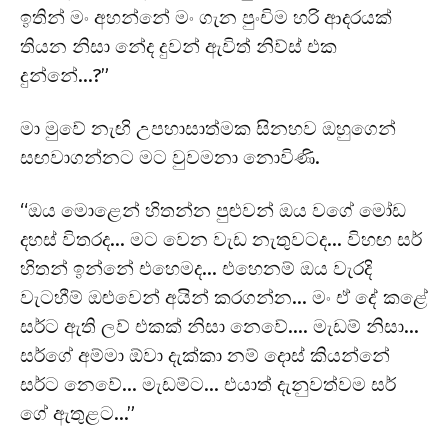
ඉතින් මං අහන්නේ මං ගැන පුංචිම හරි ආදරයක්
තියන නිසා නේද දුවන් ඇවිත් නිව්ස් එක
දුන්නේ…?”
මා මුවේ නැඟි උපහාසාත්මක සිනහව ඔහුගෙන්
සඟවාගන්නට මට වුවමනා නොවිණි.
“ඔය මොළෙන් හිතන්න පුළුවන් ඔය වගේ මෝඩ
දහස් විතරද… මට වෙන වැඩ නැතුවටද… විහඟ සර්
හිතන් ඉන්නේ එහෙමද… එහෙනම් ඔය වැරදි
වැටහීම් ඔළුවෙන් අයින් කරගන්න… මං ඒ දේ කළේ
සර්ට ඇති ලව් එකක් නිසා නෙවේ…. මැඩම් නිසා…
සර්ගේ අම්මා ඕවා දැක්කා නම් දොස් කියන්නේ
සර්ට නෙවේ… මැඩම්ට… එයාත් දැනුවත්වම සර්
ගේ ඇතුළට…”