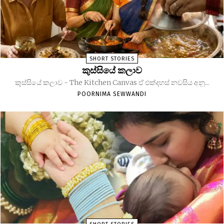
SHORT STORIES
කුස්සියේ කලාව
කුස්සියේ කලාව - The Kitchen Canvas ඒ එක්දහස් නවසිය අනූ...
POORNIMA SEWWANDI