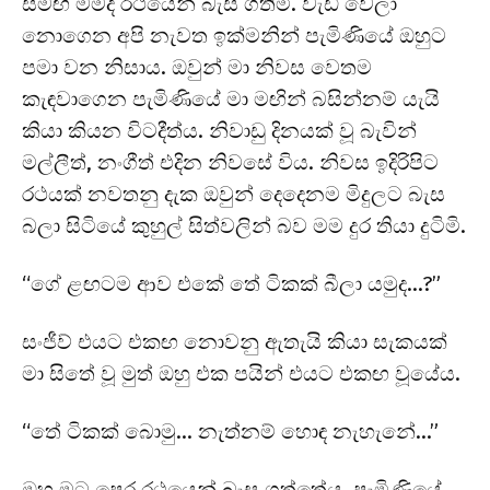
සමඟ මමද රථයෙන් බැස ගතිමි. වැඩි වෙලා
නොගෙන අපි නැවත ඉක්මනින් පැමිණියේ ඔහුට
පමා වන නිසාය. ඔවුන් මා නිවස වෙතම
කැඳවාගෙන පැමිණියේ මා මඟින් බසින්නම් යැයි
කියා කියන විටදීත්ය. නිවාඩු දිනයක් වූ බැවින්
මල්ලීත්, නංගීත් එදින නිවසේ විය. නිවස ඉදිරිපිට
රථයක් නවතනු දැක ඔවුන් දෙදෙනම මිදුලට බැස
බලා සිටියේ කුහුල් සිත්වලින් බව මම දුර තියා දුටිමි.
“ගේ ළඟටම ආව එකේ තේ ටිකක් බීලා යමුද…?”
සංජීව් එයට එකඟ නොවනු ඇතැයි කියා සැකයක්
මා සිතේ වූ මුත් ඔහු එක පයින් එයට එකඟ වූයේය.
“තේ ටිකක් බොමු… නැත්නම් හොඳ නැහැනේ…”
ඔහු මට පෙර රථයෙන් බැස ගත්තේය. පැමිණියේ