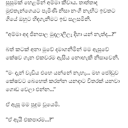
සුසුමක් හෙළමින් අම්මා කීවාය. තාත්තාද
මුළුතැන්ගෙයට පැමිණි නිසා නංගී නැඟිට ඉවතට
ගියේ ඔහුට හිඳගැනීමට ඉඩ සලසමිනි.
“අම්මා අද ජිනපාල මුදලාලිලෑ දිහා යන් නැත්ද…?”
බත් කටක් අනා මුවේ දමාගනිමින් මම ඇසුවේ
කේෂව ගැන එකවරම ඇසිය නොහැකි නිසාවෙනි.
“මං දැන් වැඩිය එහෙ යන්නේ නැහැ… මහ ජෝඩුව
කේෂවට බෙහෙත් කරන්න යනදාට විතරක් යනවා
ගොඩ වෙලා එන්න…”
ඒ ඇසූ මම පුදුම වූයෙමි.
“ඒ ඇයි එකපාරම…?”