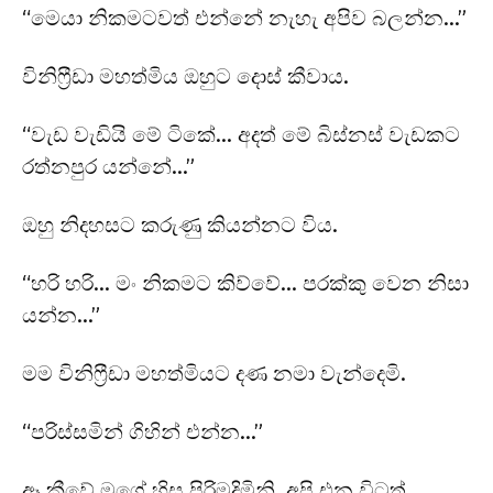
“මෙයා නිකමටවත් එන්නේ නැහැ අපිව බලන්න…”
විනිෆ්‍රීඩා මහත්මිය ඔහුට දොස් කීවාය.
“වැඩ වැඩියි මේ ටිකේ… අදත් මේ බිස්නස් වැඩකට
රත්නපුර යන්නේ…”
ඔහු නිදහසට කරුණු කියන්නට විය.
“හරි හරි… මං නිකමට කිව්වේ… පරක්කු වෙන නිසා
යන්න…”
මම විනිෆ්‍රීඩා මහත්මියට දණ නමා වැන්දෙමි.
“පරිස්සමින් ගිහින් එන්න…”
ඈ කීවේ මගේ හිස පිරිමදිමිනි. අපි එන විටත්