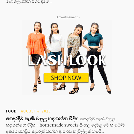
බෝතලයකින් පහර දීමේ...
- Advertisement -
FOOD
AUGUST 4, 2026
ගෙදරදිම පැණි වළලු හදාගන්න විදිහ
ගෙදරදිම පැණි වළලු
හදාගන්නෙ විදිහ - homemade sweets සිංහල දෙමළ මේ හැමෝම
අතරෙ ජනප්‍රිය කවුරුත් කන්න ආස රස කැවිල්ලක් තමයි...