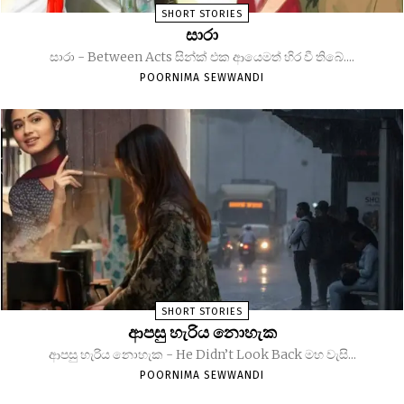
SHORT STORIES
සාරා
සාරා - Between Acts සින්ක් එක ආයෙමත් හිර වී තිබේ....
POORNIMA SEWWANDI
SHORT STORIES
ආපසු හැරිය නොහැක
ආපසු හැරිය නොහැක - He Didn’t Look Back මහ වැසි...
POORNIMA SEWWANDI