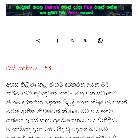
රත් දෝතළු – 53
අහස් තිළිණ කළ ජංගම දුරකථනයෙන් මම
නිර්මාණිට ඇමතුමක් ගතිමි. ඔහු එක සමානම
ජංගම දුරකථන දෙකක් මිලදි ගෙන තිබුණේ එකක්
මටත් අනික නිවසටත් කියාය. මම එය අතට
ගත්තේ දෑසේ කඳුළු පුරෝගෙනය. එය විනිෆ්‍රීඩා
මහත්මියද දැනුවත්ව සිදු වූ දෙයක් බව මම