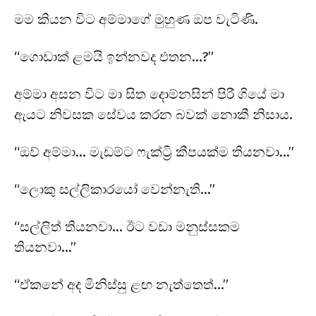
මම කියන විට අම්මාගේ මුහුණ ඔප වැටිණි.
“ගොඩාක් ළමයි ඉන්නවද එතන…?”
අම්මා අසන විට මා සිත දොම්නසින් පිරී ගියේ මා
ඇයට නිවසක සේවය කරන බවක් නොකී නිසාය.
“ඔව් අම්මා… මැඩම්ට ෆැක්ට්‍රි කීපයක්ම තියනවා…”
“ලොකු සල්ලිකාරයෝ වෙන්නැති…”
“සල්ලිත් තියනවා… ඊට වඩා මනුස්සකම
තියනවා…”
“ඒකනේ අද මිනිස්සු ළඟ නැත්තෙත්…”