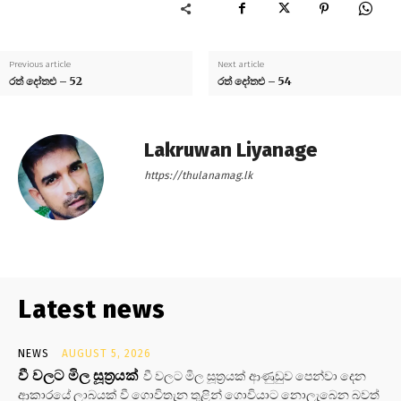
Previous article
Next article
රත් දෝතළු – 52
රත් දෝතළු – 54
Lakruwan Liyanage
https://thulanamag.lk
Latest news
NEWS
AUGUST 5, 2026
වී වලට මිල සූත්‍රයක්
වී වලට මිල සූත්‍රයක් ආණුඩුව පෙන්වා දෙන
ආකාරයේ ලාබයක් වී ගොවිතැන තුළින් ගොවියාට නොලැබෙන බවත්