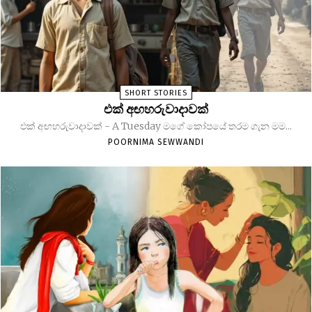
SHORT STORIES
එක් අඟහරුවාදාවක්
එක් අඟහරුවාදාවක් - A Tuesday මගේ කෝපයේ තරම ගැන මම...
POORNIMA SEWWANDI