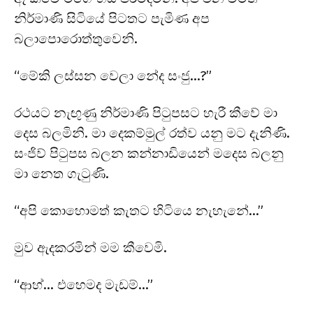
නිර්මාණි සිටියේ පිටතට පැමිණ අප
බලාපොරොත්තුවෙනි.
“මේකි ලස්සන වෙලා නේද සංජු…?”
රථයට නැඟුණු නිර්මාණි පිටුපසට හැරී කීවේ මා
දෙස බලමිනි. මා දෙකම්මුල් රත්ව යනු මට දැනිණි.
සංජිව් පිටුපස බලන කන්නාඩියෙන් මදෙස බලනු
මා නෙත ගැටුණි.
“අපි කොහොමත් කැතට හිටියෙ නැහැනේ…”
මුව ඇදකරමින් මම කීවෙමි.
“ආහ්… එහෙමද මැඩම්…”