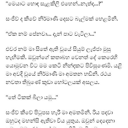
“මෙයාට හොඳ සැළකිලි එහෙන්..නැත්ද…?”
සංජීව් ද කීවේ නිර්මාණි දෙසට බැල්මක් හෙළමිනි.
“ඒක නම් පේනවා… දැන් පාට වැටිලා…”
එවර නම් මා සිතේ ඇති වූයේ සියුම් ලැජ්ජා මුසු
හැඟීමකි. ඔවුන්ගේ කතාබහ වෙනත් දේ කෙරෙහි
යොමුවන විට මම කෙටි නින්දකට පිවිසුණෙමි. යළි
මා අවදි වූයේ නිර්මාණි මා අමතන හඬිනි. රථය
නවතා තිබුණේ කුඩා හෝටලයක් අසලය.
“තේ ටිකක් බීලා යමු…”
සංජීව් කීවේ පිටුපස හැරී මා අමතමිනි. රිය පදවා
ඔහුටද මහන්සි ඇතිවා විය යුතුය. ඔවුන් දෙදෙනා