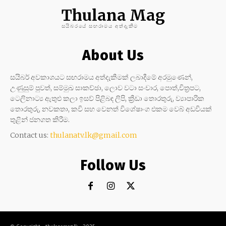
Thulana Mag
සයිබරයේ සඟරාමය අත්දැකීම
About Us
සයිබර් අවකාශයට සඟරාමය අත්දැකීමක් ලබාදීමේ අරමුණෙන්,
උණුසුම් පුවත්, සම්මුඛ සාකච්ඡා, ලොව වටා සංචාර, පොත්,චිත්‍රපට,
ටෙලිනාට්‍ය ඇතුළු කලා ඉසව් පිළිබඳ ලිපි, ක්‍රීඩා තොරතුරු, ව්‍යාපාරික
තොරතුරු, නවකතා, කවි සහ වෙනත් විශේෂාංග එකම වෙබ් අඩවියක්
තුළින් ජනගත කිරීම.
Contact us:
thulanatv.lk@gmail.com
Follow Us