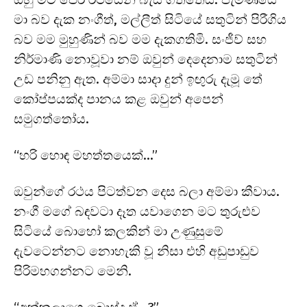
මා බව දැක නංගීත්, මල්ලීත් සිටියේ සතුටින් පිරීගිය
බව මම මුහුණින් බව මම දැකගතිමි. සංජීව් සහ
නිර්මාණි නොවූවා නම් ඔවුන් දෙදෙනාම සතුටින්
උඩ පනිනු ඇත. අම්මා සාදා දුන් ඉඟුරු දැමූ තේ
කෝප්පයක්ද පානය කළ ඔවුන් අපෙන්
සමුගත්තෝය.
“හරි හොඳ මහත්තයෙක්…”
ඔවුන්ගේ රථය පිටත්වන දෙස බලා අම්මා කීවාය.
නංගී මගේ බඳවටා දෑත යවාගෙන මට තුරුළුව
සිටියේ බොහෝ කලකින් මා උණුසුමේ
දැවටෙන්නට නොහැකි වූ නිසා එහි අඩුපාඩුව
පිරිමහගන්නට මෙනි.