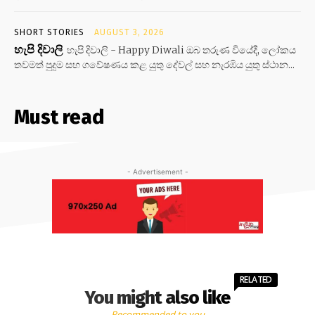
SHORT STORIES
AUGUST 3, 2026
හැපි දිවාලි
හැපි දිවාලි - Happy Diwali ඔබ තරුණ වියේදී, ලෝකය
තවමත් පුදුම සහ ගවේෂණය කළ යුතු දේවල් සහ නැරඹිය යුතු ස්ථාන...
Must read
- Advertisement -
RELATED
You might also like
Recommended to you