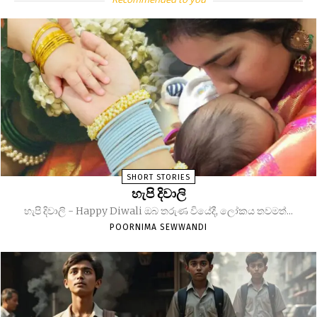
SHORT STORIES
හැපි දිවාලි
හැපි දිවාලි - Happy Diwali ඔබ තරුණ වියේදී, ලෝකය තවමත්...
POORNIMA SEWWANDI