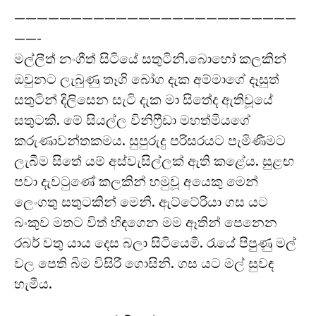
—————————————————————————
——-
මල්ලීත් නංගීත් සිටියේ සතුටිනි.බොහෝ කලකින්
ඔවුනට ලැබුණු තෑගි බෝග දැක අම්මාගේ දෑසුත්
සතුටින් දිලිසෙන සැටි දැක මා සිතේද ඇතිවූයේ
සතුටකි. මේ සියල්ල විනිෆ්‍රීඩා මහත්මියගේ
කරුණාවන්තකමය. සුපුරුදු පරිසරයට පැමිණීමට
ලැබීම සිතේ යම් අස්වැසිල්ලක් ඇති කළේය. සුළඟ
පවා දැවටුණේ කලකින් හමුවූ අයෙකු මෙන්
ලෙංගතු සතුටකින් මෙනි. ඇට්ටේරියා ගස යට
බංකුව මතට විත් හිඳගෙන මම ඈතින් පෙනෙන
රබර් වතු යාය දෙස බලා සිටියෙමි. රැයේ පිපුණු මල්
වල පෙති බිම විසිරී ගොසිනි. ගස යට මල් සුවඳ
හැමීය.