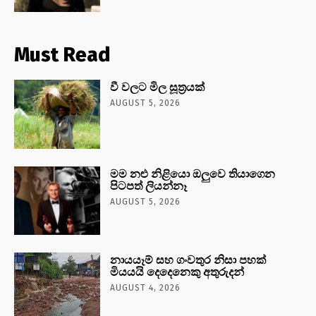
Must Read
වී වලට මිල සූත්‍රයක්
AUGUST 5, 2026
මම නළු නිළියො ඔලුවෙ තියාගෙන
පිටපත් ලියන්නෑ
AUGUST 5, 2026
නායයෑම් සහ ගංවතුර නිසා පහක්
මියයයි දෙදෙනෙකු අතුරුදන්
AUGUST 4, 2026