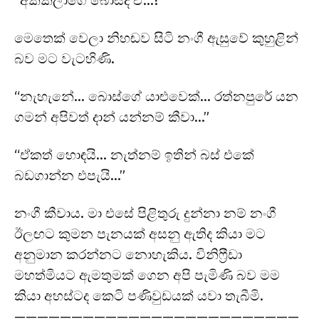
“අක්කලාගෙ බොස්ද ඒ…?”
මෙතෙක් වෙලා නිහඬව සිටි නංගී ඇසුවේ කුහුළින්
බව මට වැටහිණි.
“නැහැනේ… බොස්ගේ යාළුවෙක්… රත්නපුරේ යන
ගමන් අපිවත් දාන් යන්නම් කීවා…”
“ඒකත් හොඳයි… නැත්නම් ඉතින් බස් එකේ
බඩගාන්න එපැයි…”
නංගී කීවාය. මා එසේ පිළිතුරු දුන්නා නම් නංගී
ඊලඟට කුමන පැනයක් අසනු ඇතිද කියා මට
අනුමාන කරන්නට නොහැකිය. විනිෆ්‍රීඩා
මහත්මියට ඇමතුමක් ගෙන අපි පැමිණි බව මම
කියා අහස්ටද කෙටි පණිවුඩයක් යවා තැබීමි.
—————————————————————————