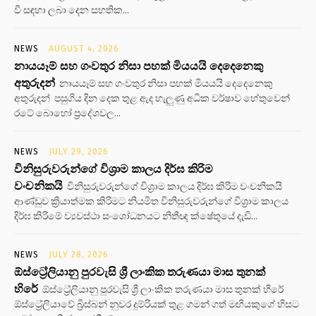
වී සඳහා ලබා දෙන සහතික...
NEWS
AUGUST 4, 2026
නායයෑම් සහ ගංවතුර නිසා පහක් මියයයි දෙදෙනෙකු
අතුරුදන්
නායයෑම් සහ ගංවතුර නිසා පහක් මියයයි දෙදෙනෙකු
අතුරුදන් පසුගිය දින දෙක තුළ ඇද හැලුණු අධික වර්ෂාව හේතුවෙන්
රටේ බොහෝ ප්‍රදේශවල...
NEWS
JULY 29, 2026
විනිසුරුවරුන්ගේ විශ්‍රාම කාලය දිර්ඝ කිරිම
වංචනිකයි
විනිසුරුවරුන්ගේ විශ්‍රාම කාලය දිර්ඝ කිරිම වංචනිකයි
ආණ්ඩුව ක්‍රියාත්මක කිරිමට නියමිත විනිසුරුවරුන්ගේ විශ්‍රාම කාලය
දිර්ඝ කිරිමේ ව්‍යවස්ථා සංශෝධනයට නිතීඥ ක්ෂේතුයේ දැඩි...
NEWS
JULY 28, 2026
ඕස්ට්‍රේලියානු පුරවැසි ශ්‍රී ලාංකික තරුණයා මාස තුනක්
හිරේ
ඕස්ට්‍රේලියානු පුරවැසි ශ්‍රී ලාංකික තරුණයා මාස තුනක් හිරේ
ඕස්ට්‍රේලියාවේ බ්‍රිස්බන් නුවර දුම්රියක් තුළ ගමන් ගත් මඟියකුගේ හිසට