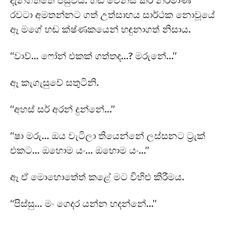
දැනගත්තේ පසුවය. හඬ වෙනස් කර නිර්මාණි
රවටා අමතන්නට ගත් උත්සාහය සාර්ථක නොවූයේ
ඈ මගේ හඬ ක්ෂ්ණකයෙන් හඳුනාගත් නිසාය.
“වාව්… ෆෝන් එකක් ගත්තද…? මරුනේ…”
ඈ කැගැසුවේ සතුටිනි.
“අහස් සර් අරන් දුන්නේ…”
“ෂා මරු… ඔය වැටිලා තියෙන්නේ ලස්සනට ට්‍රැක්
එකට… ඔහොම යං… ඔහොම යං…”
ඈ ඒ මොහොතේත් කළේ මට විහිළු කිරීමය.
“පිස්සු… මං ගෙදර යන්න හදන්නේ…”