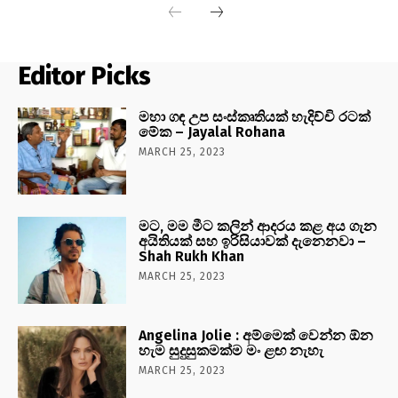
Editor Picks
මහා ගඳ උප සංස්කෘතියක් හැදිච්චි රටක්
මේක – Jayalal Rohana
MARCH 25, 2023
මට, මම මීට කලින් ආදරය කළ අය ගැන
අයිතියක් සහ ඉරිසියාවක් දැනෙනවා –
Shah Rukh Khan
MARCH 25, 2023
Angelina Jolie : අම්මෙක් වෙන්න ඕන
හැම සුදුසුකමක්ම මං ළඟ නැහැ
MARCH 25, 2023