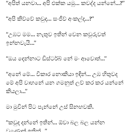
“අපිත් යනවා… අපි එක්ක යමු… කවද්ද යන්නේ…?”
“අපි කිව්වේ කවුද… සංජීව් අංකල්ද…?”
“උඹට මම… නැතුව ඉතින් වෙන කවුරුවත්
ඉන්නවැයි…”
“ඔය දෙන්නාට ඩිස්ටර්බ් නේ මං ආවොත්…”
“අනේ මේ… විකාර නොකියා ඉඳින්… උඹ හිතුවද
මේ අපි වාහනේ යන ගමනුත් ලව් කර කර යන්නේ
කියලා…”
මා මුවින් පිට පැන්නේ උස් සිනහවකි.
“කවුද දන්නේ ඉතින්… ඕවා බල බල යන්න
වුණොත් ඉතින්…”