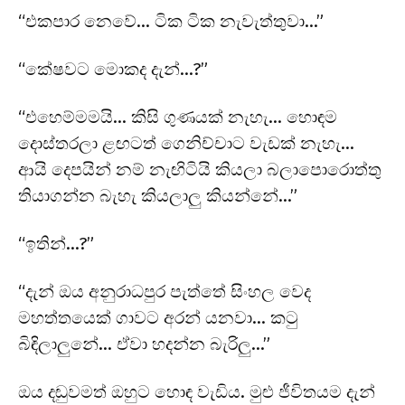
“එකපාර නෙවේ… ටික ටික නැවැත්තුවා…”
“කේෂවට මොකද දැන්…?”
“එහෙම්මමයි… කිසි ගුණයක් නැහැ… හොඳම
දොස්තරලා ළඟටත් ගෙනිච්චාට වැඩක් නැහැ…
ආයි දෙපයින් නම් නැඟිටියි කියලා බලාපොරොත්තු
තියාගන්න බැහැ කියලාලු කියන්නේ…”
“ඉතින්…?”
“දැන් ඔය අනුරාධපුර පැත්තේ සිංහල වෙද
මහත්තයෙක් ගාවට අරන් යනවා… කටු
බිඳිලාලුනේ… ඒවා හදන්න බැරිලු…”
ඔය දඬුවමත් ඔහුට හොඳ වැඩිය. මුළු ජීවිතයම දැන්