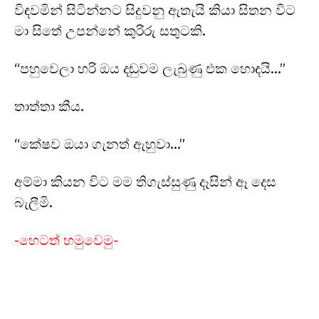
විඳවමින් සිටින්නට සිදුවනු ඇතැයි කියා සිතන විට
මා සිතේ උපන්නේ කුරිරු සතුටකි.
“පහුවෙලා හරි ඔය දඬුවම ලැබුණු එක හොඳයි…”
තාත්තා කීය.
“කේෂව ඔයා ගැනත් ඇහුවා…”
අම්මා කියන විට මම තිගැස්සුණු දෑසින් ඈ දෙස
බැලීමි.
-හෙටත් හමුවෙමු-