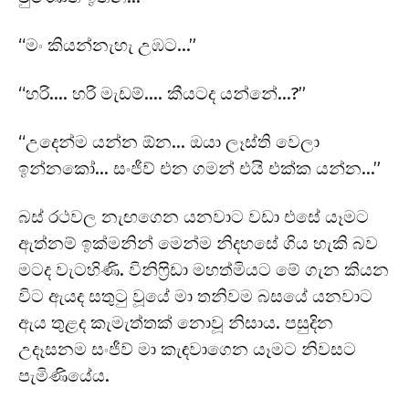
“මං කියන්නැහැ උඹට…”
“හරි…. හරි මැඩම්…. කීයටද යන්නේ…?”
“උදෙන්ම යන්න ඕන… ඔයා ලෑස්ති වෙලා
ඉන්නකෝ… සංජීව් එන ගමන් එයි එක්ක යන්න…”
බස් රථවල නැඟගෙන යනවාට වඩා එසේ යෑමට
ඇත්නම් ඉක්මනින් මෙන්ම නිදහසේ ගිය හැකි බව
මටද වැටහිණි. විනිෆ්‍රිඩා මහත්මියට මේ ගැන කියන
විට ඇයද සතුටු වූයේ මා තනිවම බසයේ යනවාට
ඇය තුළද කැමැත්තක් නොවූ නිසාය. පසුදින
උදෑසනම සංජීව් මා කැඳවාගෙන යෑමට නිවසට
පැමිණියේය.