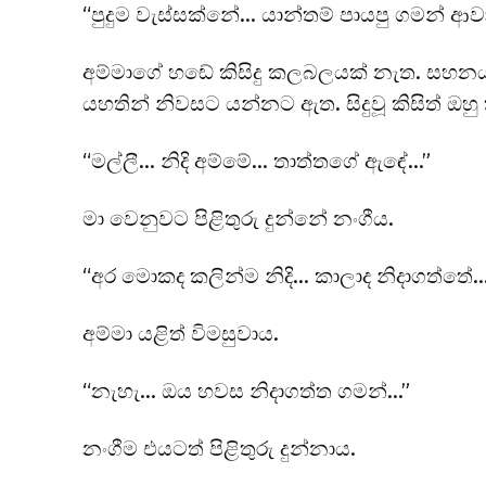
“පුදුම වැස්සක්නේ… යාන්තම් පායපු ගමන් ආ
අම්මාගේ හඬේ කිසිදු කලබලයක් නැත. සහන
යහතින් නිවසට යන්නට ඇත. සිදුවූ කිසිත් ඔහ
“මල්ලී… නිදි අම්මේ… තාත්තගේ ඇඳේ…”
මා වෙනුවට පිළිතුරු දුන්නේ නංගීය.
“අර මොකද කලින්ම නිදි… කාලාද නිදාගත්තේ…
අම්මා යළිත් විමසුවාය.
“නැහැ… ඔය හවස නිදාගත්ත ගමන්…”
නංගීම එයටත් පිළිතුරු දුන්නාය.