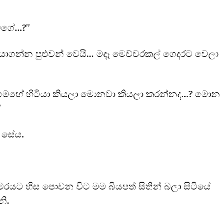
වගේ…?”
ගන්න පුළුවන් වෙයි… මදෑ මෙච්චරකල් ගෙදරට වෙලා
 මෙහේ හිටියා කියලා මොනවා කියලා කරන්නද…? මොන
”
 සේය.
මරයට හිස පොවන විට මම බියපත් සිතින් බලා සිටියේ
ි.