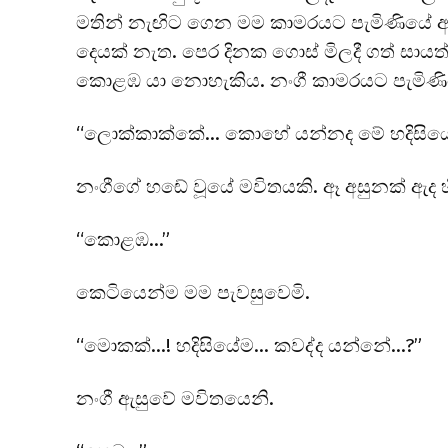
මතින් නැඟිට ගෙන මම කාමරයට පැමිණියේ ඇඳු
දෙයක් නැත. පෙර දිනක ගොස් මිලදී ගත් සාය
කොළඹ යා නොහැකිය. නංගී කාමරයට පැමිණිය
“ලොක්කාක්කේ… කොහේ යන්නද මේ හදිසියේ 
නංගීගේ හඬේ වූයේ මවිතයකි. ඈ අසුනක් ඇද හිඳ
“කොළඹ…”
කෙටියෙන්ම මම පැවසුවෙමි.
“මොකක්…! හදිසියේම… කවද්ද යන්නේ…?”
නංගී ඇසුවේ මවිතයෙනි.