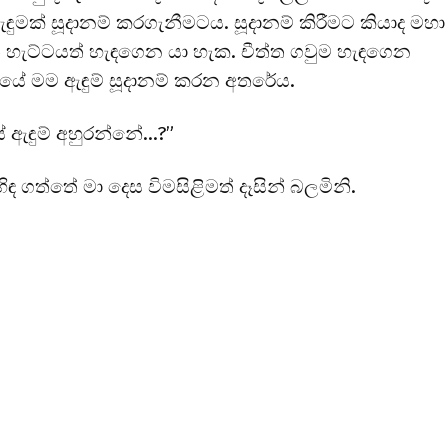
මක් සූදානම් කරගැනීමටය. සූදානම් කිරීමට කියාද මහා
ත් හැට්ටයත් හැඳගෙන යා හැක. චීත්ත ගවුම හැඳගෙන
ේ මම ඇඳුම් සූදානම් කරන අතරේය.
ඇඳුම් අහුරන්නේ…?”
 ගත්තේ මා දෙස විමසිළිමත් දෑසින් බලමිනි.