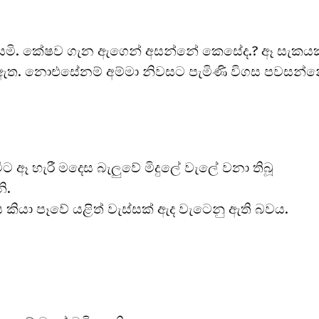
ියෙමි. කේෂව ගැන ඇගෙන් අසන්නේ කෙසේද.? ඈ සැකයක
 ඇත. නොඑසේනම් අම්මා නිවසට පැමිණි විගස පවසන්
ට ඈ හැරී මදෙස බැලුවේ මිදුලේ වැලේ වනා තිබූ
ි.
කියා පෑවේ ‍යළිත් වැස්සක් ඇද වැටෙනු ඇති බවය.