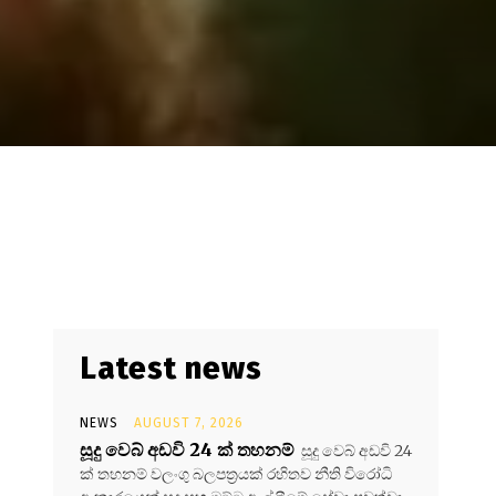
Latest news
NEWS
AUGUST 7, 2026
සූදු වෙබ් අඩවි 24 ක් තහනම්
සූදු වෙබ් අඩවි 24
ක් තහනම් වලංගු බලපත්‍රයක් රහිතව නීති විරෝධි