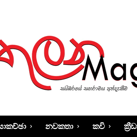
සාකච්ඡා
නවකතා
කවි
ක්‍රීඩ