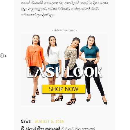
පහක් මියයයි දෙදෙනෙකු අතුරුදන් පසුගිය දින දෙක
තුළ ඇද හැලුණු අධික වර්ෂාව හේතුවෙන් රටේ
බොහෝ ප්‍රදේශවල...
- Advertisement -
වා
NEWS
AUGUST 5, 2026
වී වලට මිල සූත්‍රයක්
වී වලට මිල සූත්‍රයක්