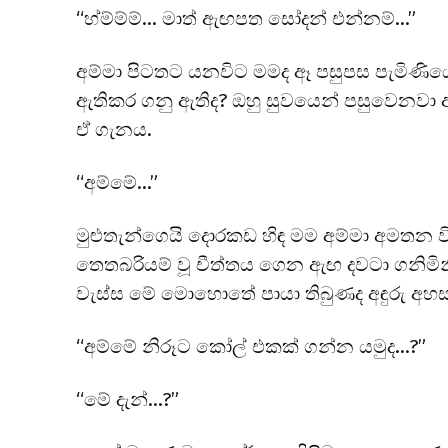
“හ්ම්ම්ම්… මාත් ඇඟපත සෝදන් එන්නම්…”
අම්මා පිටතට යනවිට මමද ඈ පසුපස පැමිණ
ඇතිකර ගනු ඇතිද? ඔහු සුවයෙන් පසුවෙනවා
ඒ ගැනය.
“අම්මේ…”
මුළුතැන්ගෙයි දොරකඩ හිඳ මම අම්මා අමතන වි
තෙතබරියම් වූ චීත්තය ගෙන ඇඟ දවටා ගනිමින
වැස්ස මේ මොහොතේ පායා තිබුණද අඳුරු අහස 
“අම්මේ නිරූට කෝල් එකක් ගන්න යමුද…?”
“මේ දැන්…?”