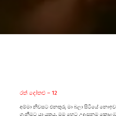
රත් දෝතළු – 12
අම්මා නිවසට එනතුරු මා බලා සිටියේ නොඉවස
ගැනීමට යා යුතුය. මම හෙට උදෑසනම කොළඹ යා ය