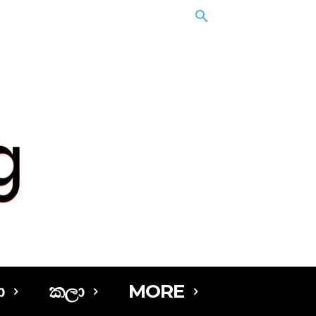
ා
කලා
MORE