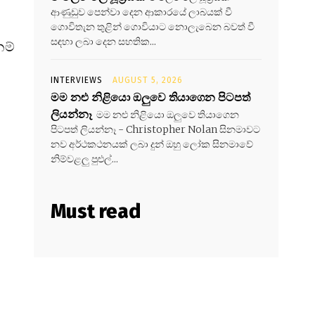
ආණුඩුව පෙන්වා දෙන ආකාරයේ ලාබයක් වී
ගොවිතැන තුළින් ගොවියාට නොලැබෙන බවත් වී
සඳහා ලබා දෙන සහතික...
නම්
INTERVIEWS
AUGUST 5, 2026
මම නළු නිළියො ඔලුවෙ තියාගෙන පිටපත්
ලියන්නෑ
මම නළු නිළියො ඔලුවෙ තියාගෙන
පිටපත් ලියන්නෑ - Christopher Nolan සිනමාවට
නව අර්ථකථනයක් ලබා දුන් ඔහු ලෝක සිනමාවේ
නිම්වළලු පුළුල්...
Must read