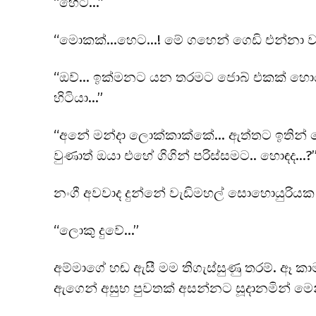
“හෙට…”
“මොකක්…හෙට…! මේ ගහෙන් ගෙඩි එන්නා 
“ඔව්… ඉක්මනට යන තරමට ජොබ් එකක් හොයා
හිටියා…”
“අනේ මන්දා ලොක්කාක්කේ… ඇත්තට ඉතින්
වුණාත් ඔයා එහේ ගිගින් පරිස්සමට.. හොඳද…?
නංගී අවවාද දුන්නේ වැඩිමහල් සොහොයුරියක
“ලොකු දුවේ…”
අම්මාගේ හඬ ඇසී මම තිගැස්සුණු තරම්. ඈ කා
ඇගෙන් අසුභ පුවතක් අසන්නට සූදානමින් මෙන