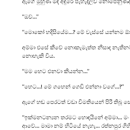
ඇගේ මුහුණ මඳ අඳුරේ පැහැදිලිව නොපෙනුණද
“ඔව්…”
“මොකෝ හදිසියේම…? මේ වැස්සේ යන්නම ඕ
අම්මා එසේ කීවේ නොකැමැත්ත නිසාද නැතිනම
නොහැකි විය.
“මම හෙට එනවා කියන්න…”
“හෙට…! මේ ගහෙන් ගෙඩි එන්නා වගේ…?”
ඇගේ හඬ පෙරටත් වඩා විමතියෙන් පිරී තිබූ 
“ඉක්මනටන්‍යන තරමට හොඳයිනේ අම්මා… මං අද
ආවේ… මාමා නම් හිටියේ නැහැ… රත්නපුර ගිහ