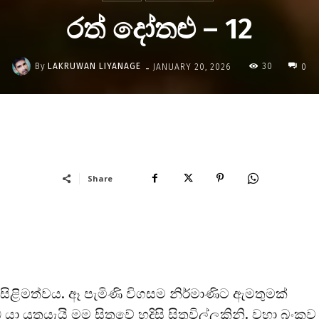
රත් දෝතළු – 12
-
By
LAKRUWAN LIYANAGE
30
JANUARY 20, 2026
0
Share
ිළිමත්වය. ඈ පැමිණි විගසම නිර්මාණිට ඇමතුමක්
ුතුයැයි මම සිතුවේ හදිසි සිතුවිල්ලකිනි. වහා බංකුව