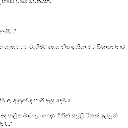
 හඬේ වූයේ මවිතයකි.
නැයි…”
් සැබෑවටම වැහිබර අහස නිසාද කියා මට සිතාගන්නට
සේම ඈ ඇසුවේද නංගී ඇසූ දේමය.
 පාලිත මාමාලා ගෙදර ගිහින් සල්ලි ටිකක් ඉල්ලන්
ින්…”