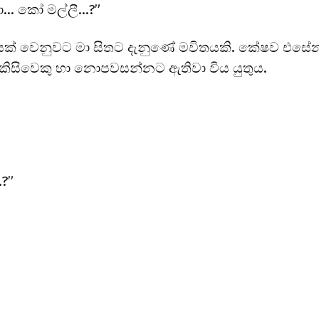
වා… කෝ මල්ලී…?”
යක් වෙනුවට මා සිතට දැනුණේ මවිතයකි. කේෂව එසේ
ු කිසිවෙකු හා නොපවසන්නට ඇතිවා විය යුතුය.
?”