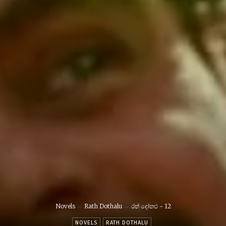
Novels
Rath Dothalu
රත් දෝතළු - 12
NOVELS
RATH DOTHALU