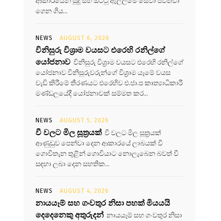
ආකාරයෙන් සූදු සහ ඔට්ටු ඇල්ලීමේ සේවා පවත්වා
ගෙන ගිය...
NEWS
AUGUST 6, 2026
විනිසුරු විශ්‍රාම වයසට එරෙහි රනිල්ගේ
යෝජනාව
විනිසුරු විශ්‍රාම වයසට එරෙහි රනිල්ගේ
යෝජනාව විනිසුරුවරුන්ගේ විශ්‍රාම යෑමේ වයස
වැඩි කිරීමේ තීරණයට එරෙහිව එ.ජා.ප කෘත්‍යාධිකාරී
මණ්ඩලයේදී යෝජනාවක් සම්මත කර...
NEWS
AUGUST 5, 2026
වී වලට මිල සූත්‍රයක්
වී වලට මිල සූත්‍රයක්
ආණුඩුව පෙන්වා දෙන ආකාරයේ ලාබයක් වී
ගොවිතැන තුළින් ගොවියාට නොලැබෙන බවත් වී
සඳහා ලබා දෙන සහතික...
NEWS
AUGUST 4, 2026
නායයෑම් සහ ගංවතුර නිසා පහක් මියයයි
දෙදෙනෙකු අතුරුදන්
නායයෑම් සහ ගංවතුර නිසා