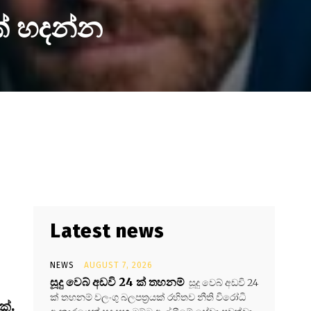
ක් හදන්න
Latest news
NEWS
AUGUST 7, 2026
සූදු වෙබ් අඩවි 24 ක් තහනම්
සූදු වෙබ් අඩවි 24
ක් තහනම් වලංගු බලපත්‍රයක් රහිතව නීති විරෝධි
ක්.