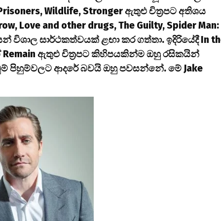
risoners, Wildlife, Stronger ඇතුළු චිත්‍රපට අතිශය
row, Love and other drugs, The Guilty, Spider Man:
් විශාල සාර්ථකත්වයක් ළඟා කර ගත්තා. ඉදිරියේදී In t
emain ඇතුළු චිත්‍රපට කිහිපයකින්ම ඔහු රසිකයින්
ම් පිහුම්වලට ආදරේ බවයි ඔහු පවසන්නේ. මේ Jake