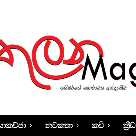
සාකච්ඡා
නවකතා
කවි
ක්‍රීඩ