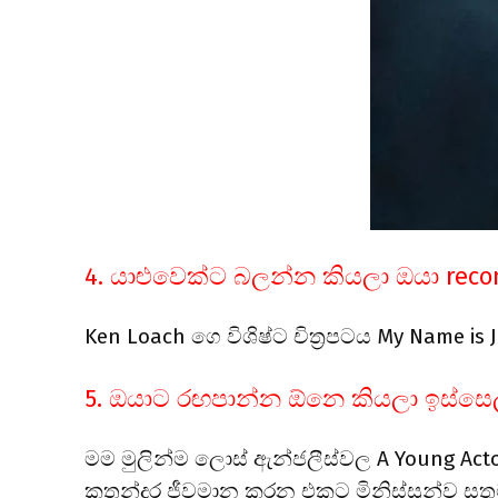
4. යාළුවෙක්ට බලන්න කියලා ඔයා re
Ken Loach ගෙ විශිෂ්ට චිත්‍රපටය My Name is 
5. ඔයාට රඟපාන්න ඕනෙ කියලා ඉස්සෙ
මම මුලින්ම ලොස් ඇන්ජලීස්වල A Young Act
කතන්දර ජීවමාන කරන එකට මිනිස්සුන්ව සතු