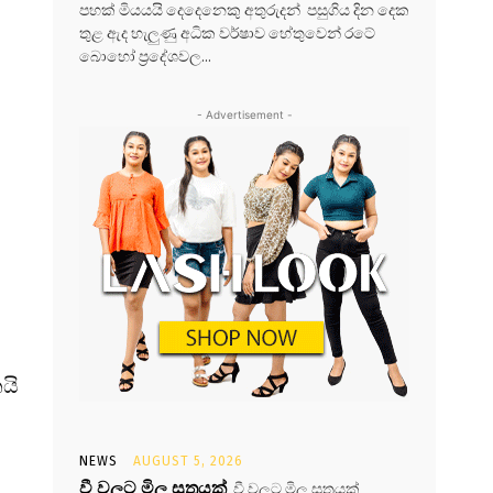
පහක් මියයයි දෙදෙනෙකු අතුරුදන් පසුගිය දින දෙක
තුළ ඇද හැලුණු අධික වර්ෂාව හේතුවෙන් රටේ
බොහෝ ප්‍රදේශවල...
- Advertisement -
යි
NEWS
AUGUST 5, 2026
වී වලට මිල සූත්‍රයක්
වී වලට මිල සූත්‍රයක්