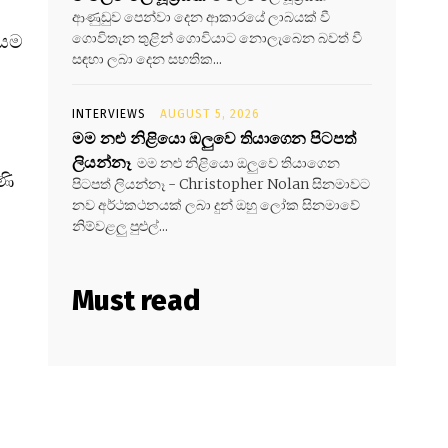
ආණුඩුව පෙන්වා දෙන ආකාරයේ ලාබයක් වී
ගොවිතැන තුළින් ගොවියාට නොලැබෙන බවත් වී
ියම
සඳහා ලබා දෙන සහතික...
INTERVIEWS
AUGUST 5, 2026
මම නළු නිළියො ඔලුවෙ තියාගෙන පිටපත්
ලියන්නෑ
මම නළු නිළියො ඔලුවෙ තියාගෙන
ණි
පිටපත් ලියන්නෑ - Christopher Nolan සිනමාවට
නව අර්ථකථනයක් ලබා දුන් ඔහු ලෝක සිනමාවේ
නිම්වළලු පුළුල්...
Must read