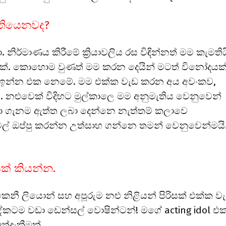
 තියෙනවද?
ර්මාණය කිරීමේ ක්‍රියාවලිය රස විඳින්නත් මම කැමතිය
ක්. කොහොම වුණත් මම කරන දෙයින් මටත් විනෝදයක
ී ඉන්න එක නෙමේ. මම එක්ක වැඩ කරන අය අවංකව,
ළුවෙක් විදිහට මුල්කාලෙ මම අනුමැතිය වෙනුවෙන්
යා ගැනම ඇත්ත ලබා දෙන්නෙ නැත්තම් කලාවෙ
දේවල් ඔප්පු කරන්න උත්සාහ ගන්නෙ තමන් වෙනුවෙන්මයි
ක් කියන්න.
නී ලියොන් සහ අපූරුම නළු නිළියන් පිරිසක් එක්ක ව
ේකටම වඩා ඩෙන්සල් වොෂින්ටන්! මගේ acting idol එ
්දැකීමක්.