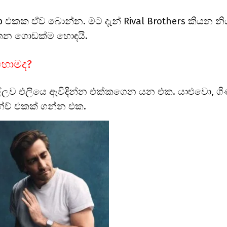
cup එකක ඒව බොන්න. මට දැන් Rival Brothers කියන න
එතන ගොඩක්ම හොඳයි.
ොහොමද?
්ලව එලියෙ ඇවිදින්න එක්කගෙන යන එක. යාළුවො, ගි
ලන්ච් එකක් ගන්න එක.