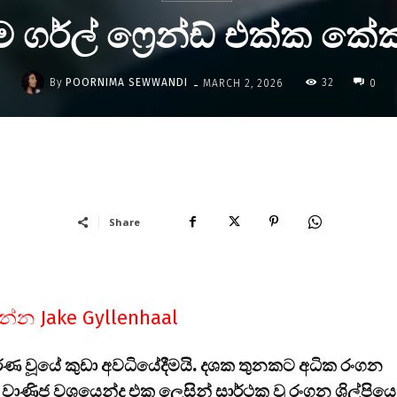
ගර්ල් ෆ්‍රෙන්ඩ් එක්ක කේ
-
By
POORNIMA SEWWANDI
32
MARCH 2, 2026
0
Share
න්න Jake Gyllenhaal
්ණ වූයේ කුඩා අවධියේදීමයි. දශක තුනකට අධික රංගන
ම වාණිජ වශයෙන්ද එක ලෙසින් සාර්ථක වූ රංගන ශිල්පියෙ