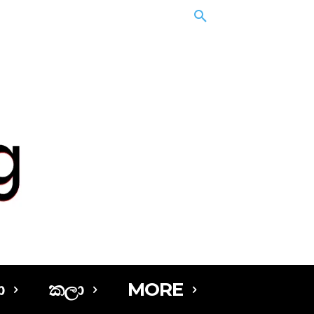
ා
කලා
MORE