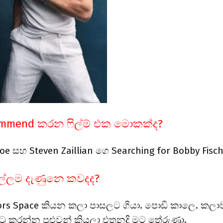
commend කරන ෆිල්ම් එක මොකක්ද?
Joe සහ Steven Zaillian ගෙ Searching for Bobby Fisc
ල්ලම දැණුනෙ කවදද?
ors Space කියන කලා පාසලට ගියා. පොඩි කාලෙ. කලා
ටු කරන්න පුළුවන් කියලා එතනදි මට තේරුණා.