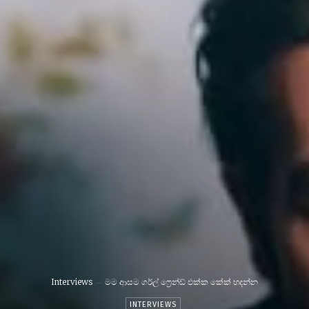
Interviews
මම ආසම ගර්ල් ෆ්‍රෙන්ඩ් එක්ක කේක් හදන්න
INTERVIEWS