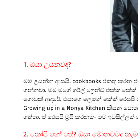
1. ඔයා උයනවද?
මම උයන්න ආසයි. cookbooks එකතු කරන එක
ගන්නවා. මම මගේ ගර්ල් ෆ්‍රෙන්ඩ් එක්ක කේක
ගොඩක් ආදරේ. එයාගෙ ලෙමන් කේක් රෙසපි එ
Growing up in a Nonya Kitchen කියන පොතය
ගත්තා. ඒ රෙසපි ට්‍රයි කරනකං මට ඉවසිල්ලක් 
2. කෝපි හෝ තේ? ඔයා මොනවටද කැම