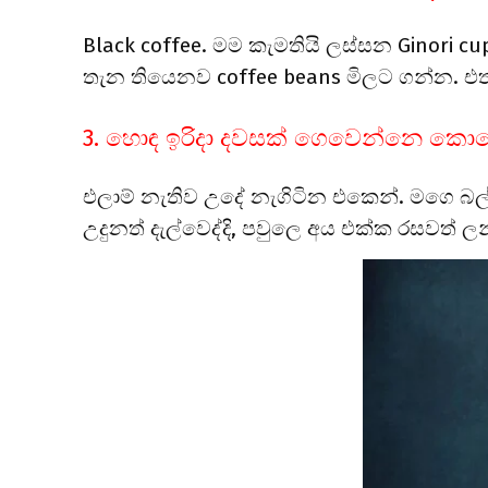
Black coffee. මම කැමතියි ලස්සන Ginori 
තැන තියෙනව coffee beans මිලට ගන්න. 
3. හොඳ ඉරිදා දවසක් ගෙවෙන්නෙ ක
එලාම් නැතිව උදේ නැගිටින එකෙන්. මගෙ බල
උදුනත් දැල්වෙද්දි, පවුලෙ අය එක්ක රසවත් 