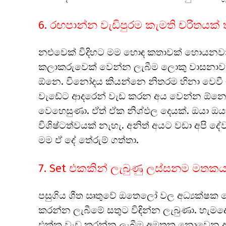
6. රඟපාන්න වැඩිපුරම කැමති චරිතයක්
නළුවෙක් විදිහට මම හොඳ කතාවක් හොයනවා. නි
කලාකරුවෙක් වෙන්න ලැබීම ලොකු වාසනාව
ඕනෙ. විනෝදය කියන්නෙ නිතරම හිනා වෙව
වැඩේට ආදරෙන් වැඩ කරන අය වෙන්න ඕනෙ. න
වෙහෙසුණා. ඒත් ඒක නිශ්ඵල දෙයක්. ඔයා ඔ
විශිෂ්ටත්වයක් නැහැ. අනිත් අයට වඩා අපි 
මම ඒ දේ තේරුම් ගත්තා.
7. Set එකකින් ලැබුණු ලස්සනම මතකය
පසුගිය ශීත ඍතුවේ ඔතෙලෝ වල අධ්‍යක්ෂක කෙ
කරන්න ලැබීමේ සතුට විඳින්න ලැබුණා. හැමද
එක්ක වැඩ කරන්න ලැබීම අමතක නොවෙන අත