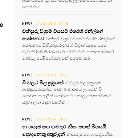
ආකාරයෙන් සූදු සහ ඔට්ටු ඇල්ලීමේ සේවා පවත්වා
ගෙන ගිය...
he
NEWS
AUGUST 6, 2026
විනිසුරු විශ්‍රාම වයසට එරෙහි රනිල්ගේ
යෝජනාව
විනිසුරු විශ්‍රාම වයසට එරෙහි රනිල්ගේ
යෝජනාව විනිසුරුවරුන්ගේ විශ්‍රාම යෑමේ වයස
වැඩි කිරීමේ තීරණයට එරෙහිව එ.ජා.ප කෘත්‍යාධිකාරී
මණ්ඩලයේදී යෝජනාවක් සම්මත කර...
NEWS
AUGUST 5, 2026
වී වලට මිල සූත්‍රයක්
වී වලට මිල සූත්‍රයක්
ආණුඩුව පෙන්වා දෙන ආකාරයේ ලාබයක් වී
ගොවිතැන තුළින් ගොවියාට නොලැබෙන බවත් වී
සඳහා ලබා දෙන සහතික...
NEWS
AUGUST 4, 2026
නායයෑම් සහ ගංවතුර නිසා පහක් මියයයි
දෙදෙනෙකු අතුරුදන්
නායයෑම් සහ ගංවතුර නිසා