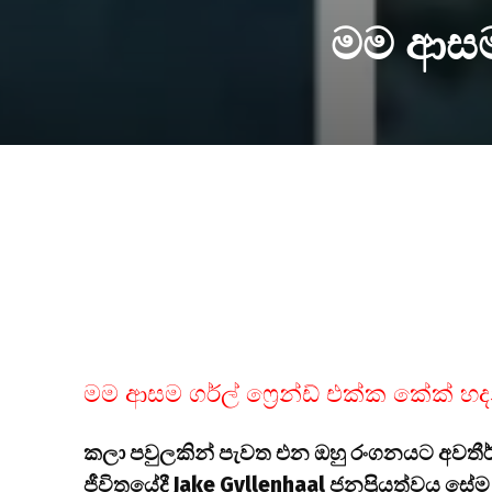
මම ආසම 
මම ආසම ගර්ල් ෆ්‍රෙන්ඩ් එක්ක කේක් හද
කලා පවුලකින් පැවත එන ඔහු රංගනයට අවතීර
ජීවිතයේදී Jake Gyllenhaal ජනප්‍රියත්වය සේ