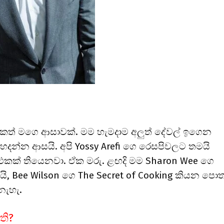
ත් මගෙ ආසාවක්. මම හැමදාම අලුත් දේවල් ඉගෙන
් හදන්න ආසයි. අපි Yossy Arefi ගෙ රෙසපිවලට තමයි
කක් තියෙනවා. ඒක මරු. ළඟදි මම Sharon Wee ගෙ
ි, Bee Wilson ගෙ The Secret of Cooking කියන පොත
නැහැ.
ති?