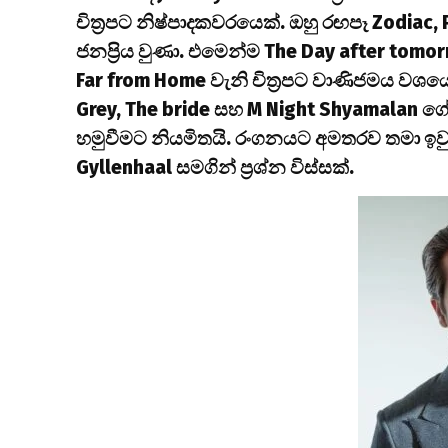
චිත්‍රපට නිෂ්පාදකවරයෙක්. ඔහු රඟපෑ Zodiac, P
ජනප්‍රිය වුණා. එමෙන්ම The Day after tomor
Far from Home වැනි චිත්‍රපට වාණිජමය වශයෙන
Grey, The bride සහ M Night Shyamalan ගේ R
හමුවීමට නියමිතයි. රංගනයට අමතරව තමා ඉවු
Gyllenhaal සමගින් ප්‍රශ්න විස්සක්.