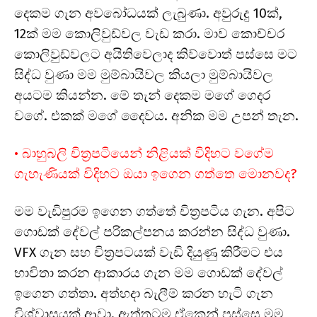
දෙකම ගැන අවබෝධයක් ලැබුණා. අවුරුදු 10ක්,
12ක් මම කොලිවුඩ්වල වැඩ කරා. මාව කොච්චර
කොලිවුඩ්වලට අයිතිවෙලාද කිව්වොත් පස්සෙ මට
සිද්ධ වුණා මම මුම්බායිවල කියලා මුම්බායිවල
අයටම කියන්න. මේ තැන් දෙකම මගේ ගෙදර
වගේ. එකක් මගේ දෛවය. අනික මම උපන් තැන.
• බාහුබලි චිත්‍රපටියෙන් නිළියක් විදිහට වගේම
ගැහැණියක් විදිහට ඔයා ඉගෙන ගත්තෙ මොනවද?
මම වැඩිපුරම ඉගෙන ගත්තේ චිත්‍රපටිය ගැන. අපිට
ගොඩක් දේවල් පරිකල්පනය කරන්න සිද්ධ වුණා.
VFX ගැන සහ චිත්‍රපටයක් වැඩි දියුණු කිරීමට එය
භාවිතා කරන ආකාරය ගැන මම ගොඩක් දේවල්
ඉගෙන ගත්තා. අත්හදා බැලීම් කරන හැටි ගැන
විශ්වාසයක් ආවා. ඇත්තටම ඒකෙන් පස්සෙ මම