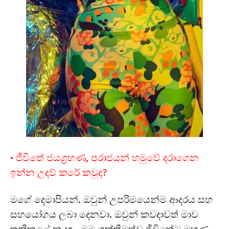
• ජීවිතේ ජයග්‍රහණ, පරාජයන් හමුවේ දරාගෙන
ඉන්න උදව් කරේ කවුද?
මගේ දෙමාපියන්. ඔවුන් උපරිමයෙන්ම ආදරය සහ
සහයෝගය ලබා දෙනවා. ඔවුන් කවදාවත් මාව