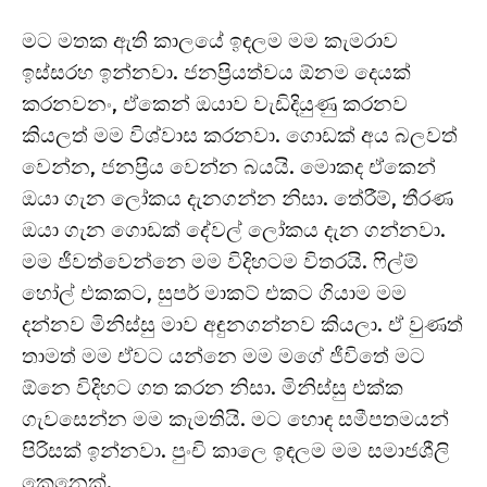
මට මතක ඇති කාලයේ ඉඳලම මම කැමරාව
ඉස්සරහ ඉන්නවා. ජනප්‍රියත්වය ඕනම දෙයක්
කරනවනං, ඒකෙන් ඔයාව වැඩිදියුණු කරනව
කියලත් මම විශ්වාස කරනවා. ගොඩක් අය බලවත්
වෙන්න, ජනප්‍රිය වෙන්න බයයි. මොකද ඒකෙන්
ඔයා ගැන ලෝකය දැනගන්න නිසා. තේරීම්, තීරණ
ඔයා ගැන ගොඩක් දේවල් ලෝකය දැන ගන්නවා.
මම ජීවත්වෙන්නෙ මම විදිහටම විතරයි. ෆිල්ම්
හෝල් එකකට, සුපර් මාකට් එකට ගියාම මම
දන්නව මිනිස්සු මාව අඳුනගන්නව කියලා. ඒ වුණත්
තාමත් මම ඒවට යන්නෙ මම මගේ ජීවිතේ මට
ඕනෙ විදිහට ගත කරන නිසා. මිනිස්සු එක්ක
ගැවසෙන්න මම කැමතියි. මට හොඳ සමීපතමයන්
පිරිසක් ඉන්නවා. පුංචි කාලෙ ඉඳලම මම සමාජශීලි
කෙනෙක්.