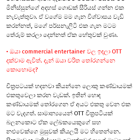
මිනිස්සුන්ගේ අදහස් ගොඩක් සීරියස් ගන්න එක
නැවැත්තුවා. ඒ වගේම මම ගැන විශ්වාසය වැඩි
කරන්නත්, මගේ පර්සනැලිටි එක ගැන මටම
තේරුම් කරලා දෙන්නත් ඒක හේතුවක් වුණා.
• ඔයා commercial entertainer වල ඉඳලා OTT
දක්වාම ඇවිත්. දැන් ඔයා චරිත තෝරගන්නෙ
කොහොමද?
චිත්‍රපටයක් හදනවා කියන්නෙ ලොකු කණ්ඩායමක්
එකතුවෙලා කරන වැඩක්. ඉතින් හොඳ
කණ්ඩායමක් තෝරගෙන ඒ අයට එකතු වෙන එක
මට වැදගත්. සාමාන්‍යයෙන් OTT චිත්‍රපටියක්
බලනකොට ඒක ලේඛකයෙකුගේ සහ
නළුවෙක්ගෙ මුසුවක් කියලයි මට හිතෙන්නෙ.