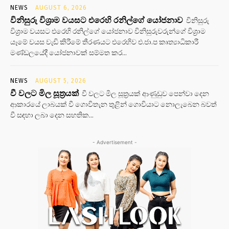
NEWS
AUGUST 6, 2026
විනිසුරු විශ්‍රාම වයසට එරෙහි රනිල්ගේ යෝජනාව
විනිසුරු
විශ්‍රාම වයසට එරෙහි රනිල්ගේ යෝජනාව විනිසුරුවරුන්ගේ විශ්‍රාම
යෑමේ වයස වැඩි කිරීමේ තීරණයට එරෙහිව එ.ජා.ප කෘත්‍යාධිකාරී
මණ්ඩලයේදී යෝජනාවක් සම්මත කර...
NEWS
AUGUST 5, 2026
වී වලට මිල සූත්‍රයක්
වී වලට මිල සූත්‍රයක් ආණුඩුව පෙන්වා දෙන
ආකාරයේ ලාබයක් වී ගොවිතැන තුළින් ගොවියාට නොලැබෙන බවත්
වී සඳහා ලබා දෙන සහතික...
- Advertisement -