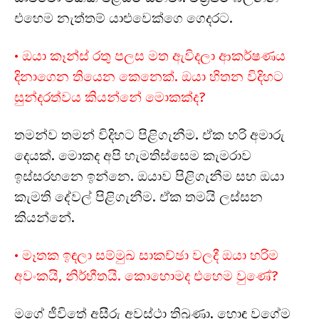
එහෙම නැත්තම් යාළුවෙක්ගෙ ගෙදරට.
• ඔයා කෑන්ස් රතු පලස මත ඇවිදලා ආකර්ෂණය
දිනාගෙන තියෙන කෙනෙක්. ඔයා හිතන විදිහට
සුන්දරත්වය කියන්නේ මොකක්ද?
තමන්ව තමන් විදිහට පිළිගැනීම. ඒක හරි අමාරු
දෙයක්. මොකද අපි හැමතිස්සෙම කැමරාව
ඉස්සරහනෙ ඉන්නෙ. ඔයාව පිළිගැනීම සහ ඔයා
කැමති දේවල් පිළිගැනීම. ඒක තමයි ලස්සන
කියන්නේ.
• මෑතක ඉඳලා සම්මුඛ සාකච්ඡා වලදී ඔයා හරිම
අවංකයි, නිර්භීතයි. කොහොමද එහෙම වුණේ?
මගේ ජීවිතේ අසීරු අවස්ථා තිබුණා. හොඳ වගේම