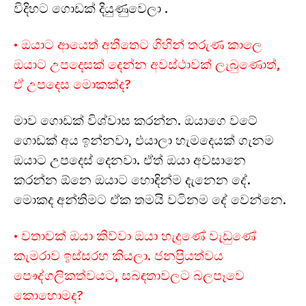
විදිහට ගොඩක් දියුණුවෙලා .
• ඔයාට ආයෙත් අතීතෙට ගිහින් තරුණ කාලෙ
ඔයාට උපදෙසක් දෙන්න අවස්ථාවක් ලැබුණොත්,
ඒ උපදෙස මොකක්ද?
මාව ගොඩක් විශ්වාස කරන්න. ඔයාගෙ වටේ
ගොඩක් අය ඉන්නවා, එයාලා හැමදෙයක් ගැනම
ඔයාට උපදෙස් දෙනවා. ඒත් ඔයා අවසානෙ
කරන්න ඕනෙ ඔයාට හොඳින්ම දැනෙන දේ.
මොකද අන්තිමට ඒක තමයි වටිනම දේ වෙන්නෙ.
• වතාවක් ඔයා කිව්වා ඔයා හැදුණේ වැඩුණේ
කැමරාව ඉස්සරහ කියලා. ජනප්‍රියත්වය
පෞද්ගලිකත්වයට, සබඳතාවලට බලපෑවෙ
කොහොමද?