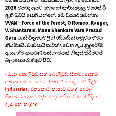
පමණ සිය රංගන දායකත්වය ලබා දී තිබෙනවා.
2026 වසරද ඇයට බොහෝ කාර්යබහුල වසරක් වී
ඇති බවයි පෙනී යන්නේ. මේ වසරේ තමන්නා
VVAN – Force of the Forest, O Romeo, Ranger,
V. Shantaram, Mana Shankara Vara Prasad
Garu වැනි චිත්‍රපටවලින් රසිකයින් හමුවට ඒමට
නියමිතයි. ව්‍යවසායිකාවක්ද වෙන ඇය නුදුරේදීම
ඇයගේම ආභරණ සන්නාමයක් නිකුත් කිරීමටත්
බලාපොරොත්තුව සිටී.
• ඔයා කොලිවුඩ් සහ බොලිවුඩ් සිනමා දෙකම
බොහොම පහසුවෙන් තරණය කළා.මේ ෆිල්ම්
industries, එතකොට භාෂාව වගේ දේවල්
සිනමාවට ආව මුල්කාලෙ අභියෝගයක් විදිහට
දැණුනෙ නැද්ද?