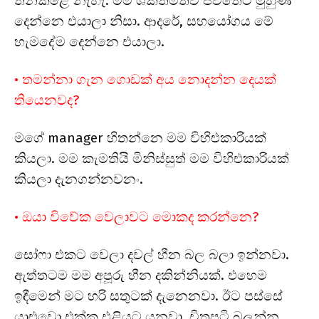
තනිකළේ නැහැ. මම ශක්තිමත්ව ජීවිතේට මුහුණ
දෙන්නෙ එයාලා නිසා. ආදරේ, සහයෝගය මේ
හැමදේම දෙන්නෙ එයාලා.
• තමන්නා ගැන ගොඩක් අය නොදන්න දෙයක්
තියෙනවද?
මගේ manager හිතන්නෙ මම විහිළුකාරියක්
කියලා. මම කැමතියි මිනිස්සුත් මම විහිළුකාරියක්
කියලා දැනගන්නවනං.
• ඔයා විවේක වෙලාවට මොකද කරන්නෙ?
සෝෆා එකට වෙලා දවල් හීන බල බලා ඉන්නවා.
ඇත්තටම මම අපූරු හීන දකින්නියක්. එහෙම
ඉඳීමෙන් මට හරි සතුටක් දැනෙනවා. ඊට පස්සේ
යාළුවො එක්ක එළියට යනවා. චිත්‍රපටි බලන්න