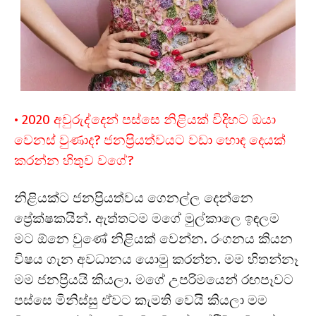
• 2020 අවුරුද්දෙන් පස්සෙ නිළියක් විදිහට ඔයා
වෙනස් වුණාද? ජනප්‍රියත්වයට වඩා හොඳ දෙයක්
කරන්න හිතුව වගේ?
නිළියක්ට ජනප්‍රියත්වය ගෙනල්ල දෙන්නෙ
ප්‍රේක්ෂකයින්. ඇත්තටම මගේ මුල්කාලෙ ඉඳලම
මට ඕනෙ වුණේ නිළියක් වෙන්න. රංගනය කියන
විෂය ගැන අවධානය යොමු කරන්න. මම හිතන්නෑ
මම ජනප්‍රියයි කියලා. මගේ උපරිමයෙන් රඟපෑවට
පස්සෙ මිනිස්සු ඒවට කැමති වෙයි කියලා මම