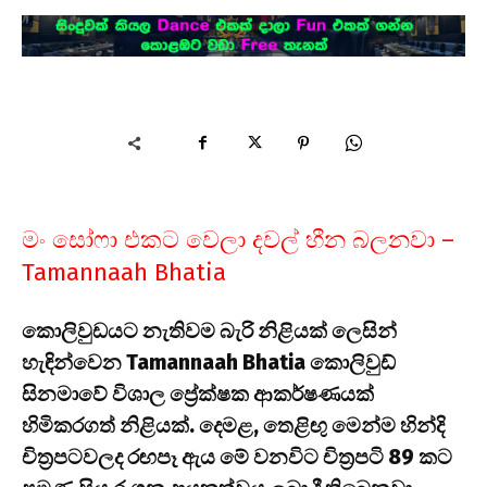
මං සෝෆා එකට වෙලා දවල් හීන බලනවා –
Tamannaah Bhatia
කොලිවුඩයට නැතිවම බැරි නිළියක් ලෙසින්
හැඳින්වෙන Tamannaah Bhatia කොලිවුඩ්
සිනමාවේ විශාල ප්‍රේක්ෂක ආකර්ෂණයක්
හිමිකරගත් නිළියක්. දෙමළ, තෙළිඟු මෙන්ම හින්දි
චිත්‍රපටවලද රඟපෑ ඇය මේ වනවිට චිත්‍රපටි 89 කට