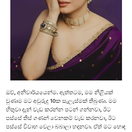
ඔව්, අනිවාර්යයෙන්ම. ඇත්තටම, මම නිළියක්
වුණාම මට අවුරුදු 10ක සැලැස්මක් තිබුණා. මම
හිතුවා දැන් වැඩ කරන්න පටන් ගන්නවා, ඊට
පස්සේ තිස් ගණන් වෙනකම් වැඩ කරනවා, ඊට
පස්සේ විවාහ වෙලා බබාලා හදනවා. ඒත් මට හොඳ