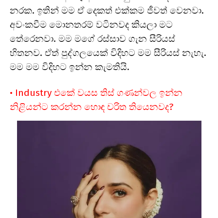
නරක. ඉතින් මම ඒ දෙකත් එක්කම ජීවත් වෙනවා.
අවංකවීම මොනතරම් වටිනවද කියලා මට
තේරෙනවා. මම මගේ රස්සාව ගැන සීරියස්
හිතනව. ඒත් පුද්ගලයෙක් විදිහට මම සීරියස් නැහැ.
මම මම විදිහට ඉන්න කැමතියි.
• Industry එකේ වයස තිස් ගණන්වල ඉන්න
නිළියන්ට කරන්න හොඳ චරිත තියෙනවද?