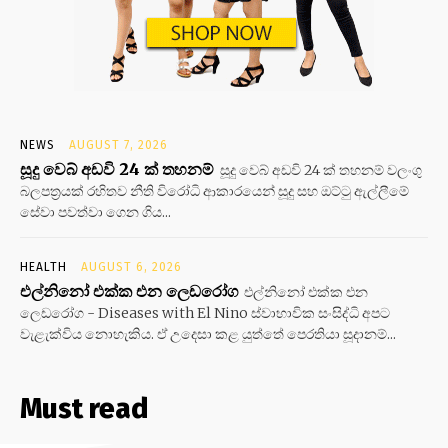
NEWS
AUGUST 7, 2026
සූදු වෙබ් අඩවි 24 ක් තහනම්
සූදු වෙබ් අඩවි 24 ක් තහනම් වලංගු
බලපත්‍රයක් රහිතව නීති විරෝධි ආකාරයෙන් සූදු සහ ඔට්ටු ඇල්ලීමේ
සේවා පවත්වා ගෙන ගිය...
HEALTH
AUGUST 6, 2026
එල්නිනෝ එක්ක එන ලෙඩරෝග
එල්නිනෝ එක්ක එන
ලෙඩරෝග - Diseases with El Nino ස්වාභාවික සංසිද්ධි අපට
වැළැක්විය නොහැකිය. ඒ උදෙසා කළ යුත්තේ පෙරතියා සූදානම්...
Must read