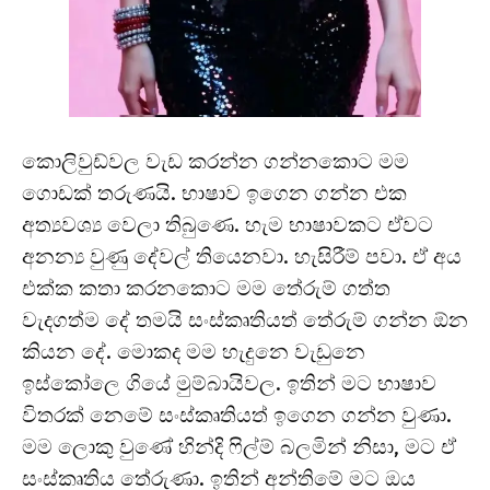
කොලිවුඩ්වල වැඩ කරන්න ගන්නකොට මම
ගොඩක් තරුණයි. භාෂාව ඉගෙන ගන්න එක
අත්‍යවශ්‍ය වෙලා තිබුණෙ. හැම භාෂාවකට ඒවට
අනන්‍ය වුණු දේවල් තියෙනවා. හැසිරීම් පවා. ඒ අය
එක්ක කතා කරනකොට මම තේරුම් ගත්ත
වැදගත්ම දේ තමයි සංස්කෘතියත් තේරුම් ගන්න ඕන
කියන දේ. මොකද මම හැදුනෙ වැඩුනෙ
ඉස්කෝලෙ ගියේ මුම්බායිවල. ඉතින් මට භාෂාව
විතරක් නෙමේ සංස්කෘතියත් ඉගෙන ගන්න වුණා.
මම ලොකු වුණේ හින්දි ෆිල්ම් බලමින් නිසා, මට ඒ
සංස්කෘතිය තේරුණා. ඉතින් අන්තිමේ මට ඔය