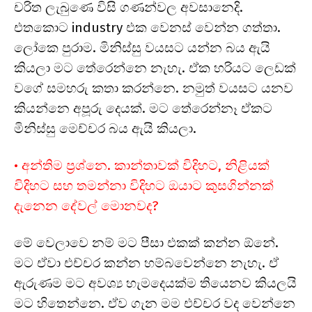
චරිත ලැබුණෙ විසි ගණන්වල අවසානෙදි.
එතකොට industry එක වෙනස් වෙන්න ගත්තා.
ලෝකෙ පුරාම. මිනිස්සු වයසට යන්න බය ඇයි
කියලා මට තේරෙන්නෙ නැහැ. ඒක හරියට ලෙඩක්
වගේ සමහරු කතා කරන්නෙ. නමුත් වයසට යනව
කියන්නෙ අපූරු දෙයක්. මට තේරෙන්නෑ ඒකට
මිනිස්සු මෙච්චර බය ඇයි කියලා.
• අන්තිම ප්‍රශ්නෙ. කාන්තාවක් විදිහට, නිළියක්
විදිහට සහ තමන්නා විදිහට ඔයාට කුසගින්නක්
දැනෙන දේවල් මොනවද?
මේ වෙලාවෙ නම් මට පීසා එකක් කන්න ඕනේ.
මට ඒවා එච්චර කන්න හම්බවෙන්නෙ නැහැ. ඒ
ඇරුණම මට අවශ්‍ය හැමදෙයක්ම තියෙනව කියලයි
මට හිතෙන්නෙ. ඒව ගැන මම එච්චර වද වෙන්නෙ