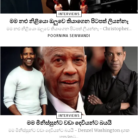
INTERVIEWS
මම නළු නිළියො ඔලුවෙ තියාගෙන පිටපත් ලියන්නෑ
මම නළු නිළියො ඔලුවෙ තියාගෙන පිටපත් ලියන්නෑ - Christopher...
POORNIMA SEWWANDI
INTERVIEWS
මම මිනිස්සුන්ට වඩා දෙවියන්ට බයයි
මම මිනිස්සුන්ට වඩා දෙවියන්ට බයයි - Denzel Washington දශක
හතරකට...