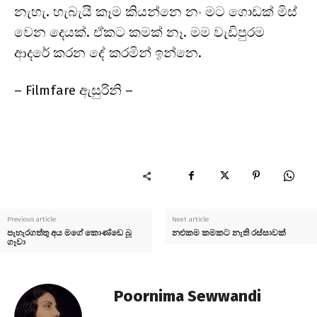
නැහැ. හැබැයි කෑම කියන්නෙ නං මට ගොඩක් මිස්
වෙන දෙයක්. ඒකට කමක් නෑ. මම වැඩිපුරම
ආදරේ කරන දේ කරමින් ඉන්නෙ.
–
Filmfare
ඇසුරිනි –
Previous article
Next article
පැහැරගත්තු අය මගේ කොණ්ඩෙ බූ
නළුකම කමකට නැති රස්සාවක්
ගෑවා
Poornima Sewwandi