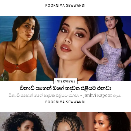
POORNIMA SEWWANDI
INTERVIEWS
විනාඩි පහෙන් මගේ හදවත එළියට එනවා
විනාඩි පහෙන් මගේ හදවත එළියට එනවා - Janhvi Kapoor ඇය...
POORNIMA SEWWANDI