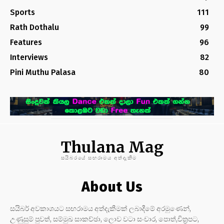
Sports
111
Rath Dothalu
99
Features
96
Interviews
82
Pini Muthu Palasa
80
Thulana Mag
සයිබරයේ සඟරාමය අත්දැකීම
About Us
සයිබර් අවකාශයට සඟරාමය අත්දැකීමක් ලබාදීමේ අරමුණෙන්,
උණුසුම් පුවත්, සම්මුඛ සාකච්ඡා, ලොව වටා සංචාර, පොත්,චිත්‍රපට,