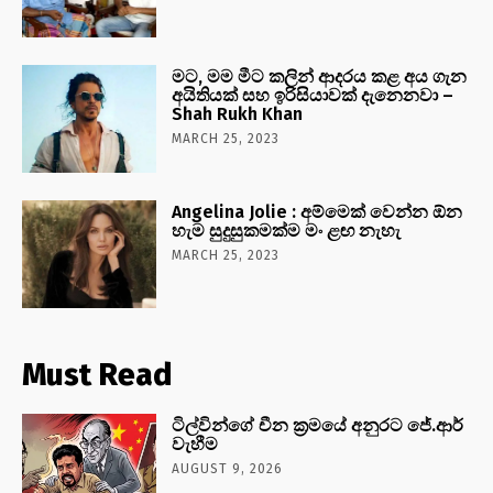
මට, මම මීට කලින් ආදරය කළ අය ගැන
අයිතියක් සහ ඉරිසියාවක් දැනෙනවා –
Shah Rukh Khan
MARCH 25, 2023
Angelina Jolie : අම්මෙක් වෙන්න ඕන
හැම සුදුසුකමක්ම මං ළඟ නැහැ
MARCH 25, 2023
Must Read
ටිල්වින්ගේ චීන ක්‍රමයේ අනුරට ජේ.ආර්
වැහීම
AUGUST 9, 2026