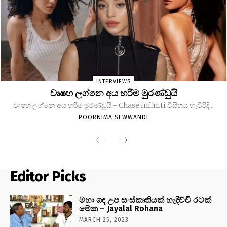
INTERVIEWS
වෘෂභ ලග්නෙ අය හරිම මුරණ්ඩුයි
වෘෂභ ලග්නෙ අය හරිම මුරණ්ඩුයි - Chase Infiniti විසිහය හැවිරිදි...
POORNIMA SEWWANDI
Editor Picks
මහා ගඳ උප සංස්කෘතියක් හැදිච්චි රටක්
මේක – Jayalal Rohana
MARCH 25, 2023