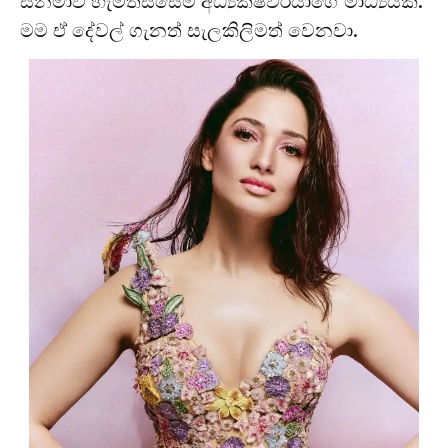
සිනමාව හැමතිස්සෙම අධ්‍යක්ෂවරයාගේ මාධ්‍යයක්.
මම ඒ දේවල් ගැනත් සැලකිලිමත් වෙනවා.