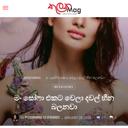
Interviews
මං සෝෆා එකට වෙලා දවල් හීන බලනවා
INTERVIEWS
මං සෝෆා එකට වෙලා දවල් හීන
බලනවා
-
By
POORNIMA SEWWANDI
29
JANUARY 26, 2026
0