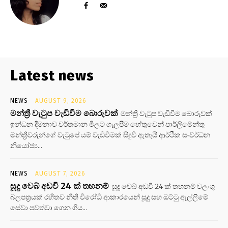
Latest news
NEWS
AUGUST 9, 2026
මන්ත්‍රී වැටුප වැඩිවීම බොරුවක්
මන්ත්‍රී වැටුප වැඩිවීම බොරුවක්
ඉන්ධන දීමනාව වර්තමාන මිලට ගැලපීම හේතුවෙන් පාර්ලිමේන්තු
මන්ත්‍රීවරුන්ගේ වැටුපේ යම් වැඩිවීමක් සිදුවී ඇතැයි ආර්ථික සංවර්ධන
නියෝජ්‍ය...
NEWS
AUGUST 7, 2026
සූදු වෙබ් අඩවි 24 ක් තහනම්
සූදු වෙබ් අඩවි 24 ක් තහනම් වලංගු
බලපත්‍රයක් රහිතව නීති විරෝධි ආකාරයෙන් සූදු සහ ඔට්ටු ඇල්ලීමේ
සේවා පවත්වා ගෙන ගිය...