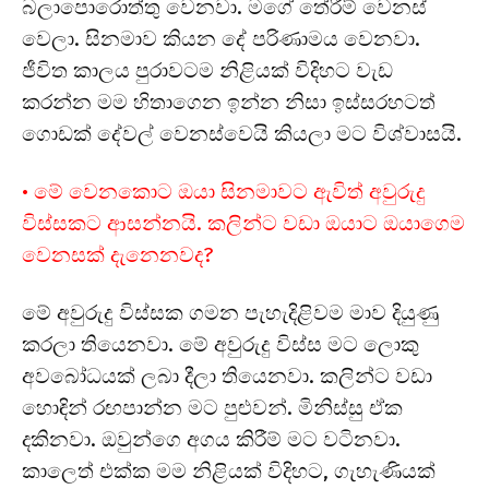
බලාපොරොත්තු වෙනවා. මගේ තේරීම් වෙනස්
වෙලා. සිනමාව කියන දේ පරිණාමය වෙනවා.
ජීවිත කාලය පුරාවටම නිළියක් විදිහට වැඩ
කරන්න මම හිතාගෙන ඉන්න නිසා ඉස්සරහටත්
ගොඩක් දේවල් වෙනස්වෙයි කියලා මට විශ්වාසයි.
• මේ වෙනකොට ඔයා සිනමාවට ඇවිත් අවුරුදු
විස්සකට ආසන්නයි. කලින්ට වඩා ඔයාට ඔයාගෙම
වෙනසක් දැනෙනවද?
මේ අවුරුදු විස්සක ගමන පැහැදිළිවම මාව දියුණු
කරලා තියෙනවා. මේ අවුරුදු විස්ස මට ලොකු
අවබෝධයක් ලබා දීලා තියෙනවා. කලින්ට වඩා
හොඳින් රඟපාන්න මට පුළුවන්. මිනිස්සු ඒක
දකිනවා. ඔවුන්ගෙ අගය කිරීම් මට වටිනවා.
කාලෙත් එක්ක මම නිළියක් විදිහට, ගැහැණියක්