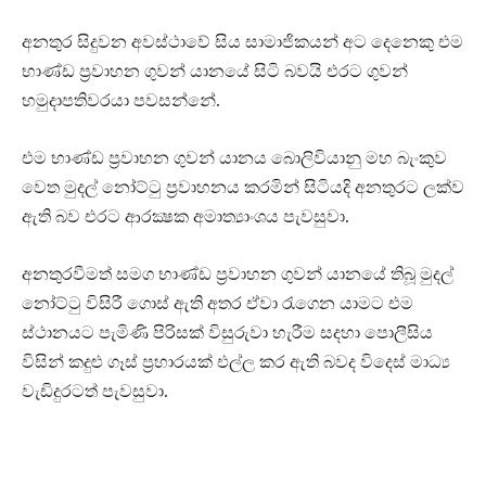
අනතුර සිදුවන අවස්ථාවේ සිය සාමාජිකයන් අට දෙනෙකු එම
භාණ්ඩ ප්‍රවාහන ගුවන් යානයේ සිටි බවයි එරට ගුවන්
හමුදාපතිවරයා පවසන්නේ.
එම භාණ්ඩ ප්‍රවාහන ගුවන් යානය බොලිවියානු මහ බැංකුව
වෙත මුදල් නෝට්ටු ප්‍රවාහනය කරමින් සිටියදි අනතුරට ලක්ව
ඇති බව එරට ආරක්‍ෂක අමාත්‍යාංශය පැවසුවා.
අනතුරවීමත් සමග භාණ්ඩ ප්‍රවාහන ගුවන් යානයේ තිබූ මුදල්
නෝට්ටු විසිරී ගොස් ඇති අතර ඒවා රැගෙන යාමට එම
ස්ථානයට පැමිණි පිරිසක් විසුරුවා හැරීම සදහා පොලීසිය
විසින් කදුළු ගෑස් ප්‍රහාරයක් එල්ල කර ඇති බවද විදෙස් මාධ්‍ය
වැඩිදුරටත් පැවසුවා.