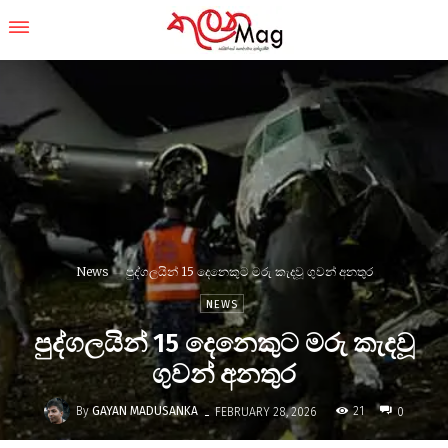
News
පුද්ගලයින් 15 දෙනෙකුට මරු කැදවූ ගුවන් අනතුර
NEWS
පුද්ගලයින් 15 දෙනෙකුට මරු කැදවූ
ගුවන් අනතුර
-
By
GAYAN MADUSANKA
21
FEBRUARY 28, 2026
0