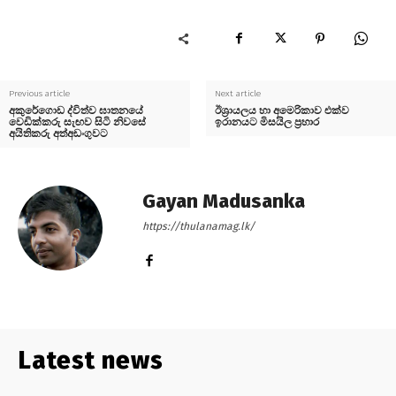
Previous article
Next article
අකුරේගොඩ ද්විත්ව ඝාතනයේ
ඊශ්‍රායලය හා අමෙරිකාව එක්ව
වෙඩික්කරු සැඟව සිටි නිවසේ
ඉරානයට මිසයිල ප්‍රහාර
අයිතිකරු අත්අඩංගුවට
Gayan Madusanka
https://thulanamag.lk/
Latest news