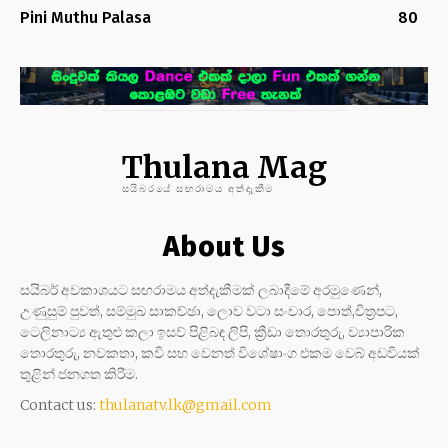
Pini Muthu Palasa
80
Thulana Mag
සයිබරයේ සඟරාමය අත්දැකීම
About Us
සයිබර් අවකාශයට සඟරාමය අත්දැකීමක් ලබාදීමේ අරමුණෙන්,
උණුසුම් පුවත්, සම්මුඛ සාකච්ඡා, ලොව වටා සංචාර, පොත්,චිත්‍රපට,
ටෙලිනාට්‍ය ඇතුළු කලා ඉසව් පිළිබඳ ලිපි, ක්‍රීඩා තොරතුරු, ව්‍යාපාරික
තොරතුරු, නවකතා, කවි සහ වෙනත් විශේෂාංග එකම වෙබ් අඩවියක්
තුළින් ජනගත කිරීම.
Contact us:
thulanatv.lk@gmail.com