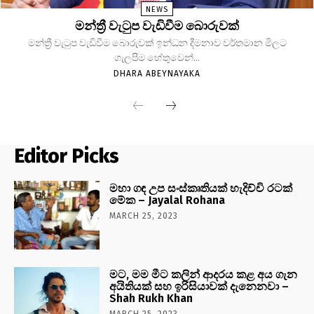
NEWS
මන්ත්‍රී වැටුප වැඩිවීම බොරුවක්
මන්ත්‍රී වැටුප වැඩිවීම බොරුවක් ඉන්ධන දීමනාව වර්තමාන මිලට
ගැලපීම හේතුවෙන්...
DHARA ABEYNAYAKA
Editor Picks
මහා ගඳ උප සංස්කෘතියක් හැදිච්චි රටක්
මේක – Jayalal Rohana
MARCH 25, 2023
මට, මම මීට කලින් ආදරය කළ අය ගැන
අයිතියක් සහ ඉරිසියාවක් දැනෙනවා –
Shah Rukh Khan
MARCH 25, 2023