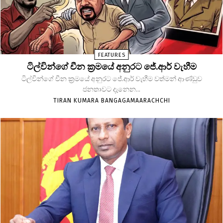
FEATURES
ටිල්වින්ගේ චීන ක්‍රමයේ අනුරට ජේ.ආර් වැහීම
ටිල්වින්ගේ චීන ක්‍රමයේ අනුරට ජේ.ආර් වැහීම වත්මන් ආණ්ඩුව
ජනතාවට දැනෙන...
TIRAN KUMARA BANGAGAMAARACHCHI