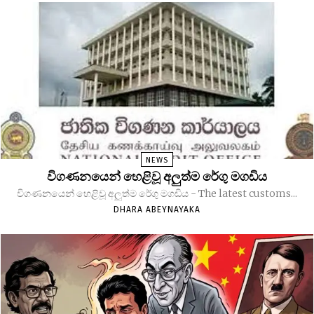
NEWS
විගණනයෙන් හෙළිවූ අලුත්ම රේගු මගඩිය
විගණනයෙන් හෙළිවූ අලුත්ම රේගු මගඩිය - The latest customs...
DHARA ABEYNAYAKA