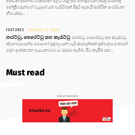
ඉන්ධන දීමනාව වර්තමාන මිලට ගැලපීම හේතුවෙන් පාර්ලිමේන්තු
මන්ත්‍රීවරුන්ගේ වැටුපේ යම් වැඩිවීමක් සිදුවී ඇතැයි ආර්ථික සංවර්ධන
නියෝජ්‍ය...
FEATURES
AUGUST 8, 2026
පාරට්ටු, පෙරෙට්ටු සහ කැරැට්ටු
පාරට්ටු, පෙරෙට්ටු සහ කැරැට්ටු
ස්වභාවයෙන්ම බොහෝ පුද්ගලයන් වැඩි කැමැත්තක් දක්වනුයේ තමන්
ගැන ගුණකථන ගැයෙනවාට ය. ඔසවා තැබීම්, පිට කැසීම් සහ...
Must read
- Advertisement -