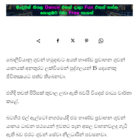
බොලීවියානු ගුවන් හමුදාවට අයත් භාණ්ඩ ප්‍රවාහන ගුවන්
යානයක් අනතුරට ලක්වීමෙන් පුද්ගලයන් 15 දෙනෙකු
ජිවිතක්‍ෂයට පත්ව තිබෙනවා.
එහිදි තවත් පිරිසක් තුවාල ලබා ඇති බවයි විදෙස් මාධ්‍ය වාර්තා
කළේ.
බටහිර එල් ඇල්ටෝ නගරයේදි එම භාණ්ඩ ප්‍රවාහන ගුවන්
යානය ධාවන පථයෙන් ඉවතට පැන අසල වාහනවලද ගැටී
ඇති බව එරට ගුවන් සේවා නිලධාරීන් පවසනවා.