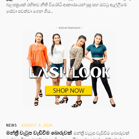
බලපත්‍රයක් රහිතව නීති විරෝධි ආකාරයෙන් සූදු සහ ඔට්ටු ඇල්ලීමේ
සේවා පවත්වා ගෙන ගිය...
- Advertisement -
NEWS
AUGUST 9, 2026
මන්ත්‍රී වැටුප වැඩිවීම බොරුවක්
මන්ත්‍රී වැටුප වැඩිවීම බොරුවක්