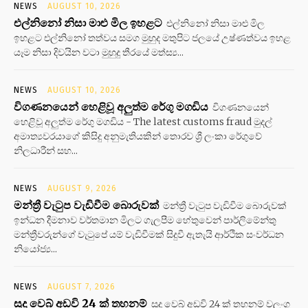
NEWS
AUGUST 10, 2026
එල්නිනෝ නිසා මාළු මිල ඉහළට
එල්නිනෝ නිසා මාළු මිල
ඉහළට එල්නිනෝ තත්වය සමග මුහුද මතුපිට ජලයේ උෂ්ණත්වය ඉහළ
යෑම නිසා දිවයින වටා මුහුදු තීරයේ මත්ස්‍ය...
NEWS
AUGUST 10, 2026
විගණනයෙන් හෙළිවූ අලුත්ම රේගු මගඩිය
විගණනයෙන්
හෙළිවූ අලුත්ම රේගු මගඩිය - The latest customs fraud මුදල්
අමාත්‍යවරයාගේ කිසිදු අනුමැතියකින් තොරව ශ්‍රී ලංකා රේගුවේ
නිලධාරීන් සහ...
NEWS
AUGUST 9, 2026
මන්ත්‍රී වැටුප වැඩිවීම බොරුවක්
මන්ත්‍රී වැටුප වැඩිවීම බොරුවක්
ඉන්ධන දීමනාව වර්තමාන මිලට ගැලපීම හේතුවෙන් පාර්ලිමේන්තු
මන්ත්‍රීවරුන්ගේ වැටුපේ යම් වැඩිවීමක් සිදුවී ඇතැයි ආර්ථික සංවර්ධන
නියෝජ්‍ය...
NEWS
AUGUST 7, 2026
සූදු වෙබ් අඩවි 24 ක් තහනම්
සූදු වෙබ් අඩවි 24 ක් තහනම් වලංගු