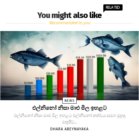
RELATED
You might also like
Recommended to you
NEWS
එල්නිනෝ නිසා මාළු මිල ඉහළට
එල්නිනෝ නිසා මාළු මිල ඉහළට එල්නිනෝ තත්වය සමග මුහුද
මතුපිට...
DHARA ABEYNAYAKA