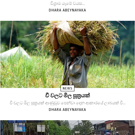
විශ්‍රාම යෑමේ වයස...
DHARA ABEYNAYAKA
NEWS
වී වලට මිල සූත්‍රයක්
වී වලට මිල සූත්‍රයක් ආණුඩුව පෙන්වා දෙන ආකාරයේ ලාබයක් වී...
DHARA ABEYNAYAKA