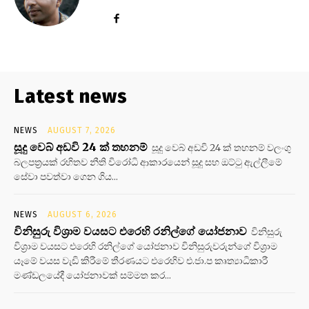
Latest news
NEWS
AUGUST 7, 2026
සූදු වෙබ් අඩවි 24 ක් තහනම්
සූදු වෙබ් අඩවි 24 ක් තහනම් වලංගු
බලපත්‍රයක් රහිතව නීති විරෝධි ආකාරයෙන් සූදු සහ ඔට්ටු ඇල්ලීමේ
සේවා පවත්වා ගෙන ගිය...
NEWS
AUGUST 6, 2026
විනිසුරු විශ්‍රාම වයසට එරෙහි රනිල්ගේ යෝජනාව
විනිසුරු
විශ්‍රාම වයසට එරෙහි රනිල්ගේ යෝජනාව විනිසුරුවරුන්ගේ විශ්‍රාම
යෑමේ වයස වැඩි කිරීමේ තීරණයට එරෙහිව එ.ජා.ප කෘත්‍යාධිකාරී
මණ්ඩලයේදී යෝජනාවක් සම්මත කර...