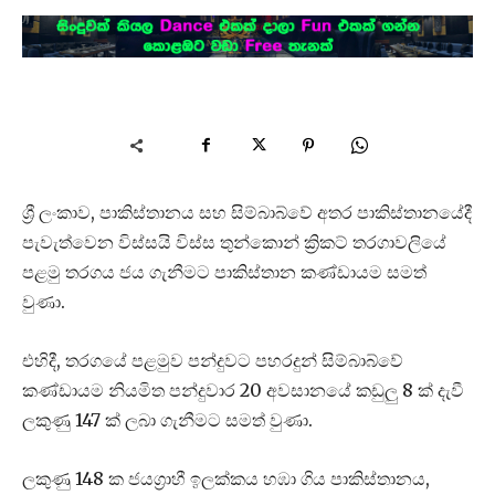
ශ්‍රී ලංකාව, පාකිස්තානය සහ සිම්බාබ්වේ අතර පාකිස්තානයේදී
පැවැත්වෙන විස්සයි විස්ස තුන්කොන් ක්‍රිකට් තරගාවලියේ
පළමු තරගය ජය ගැනීමට පාකිස්තාන කණ්ඩායම සමත්
වුණා.
එහිදී, තරගයේ පළමුව පන්දුවට පහරදුන් සිම්බාබ්වේ
කණ්ඩායම නියමිත පන්දුවාර 20 අවසානයේ කඩුලු 8 ක් දැවී
ලකුණු 147 ක් ලබා ගැනීමට සමත් වුණා.
ලකුණු 148 ක ජයග්‍රාහී ඉලක්කය හඹා ගිය පාකිස්තානය,