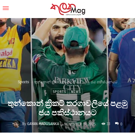
Sports
තුන්කොන් ක්‍රිකට් තරගාවලියේ පළමු ජය පකිස්ථානයට
SPORTS
NEWS
තුන්කොන් ක්‍රිකට් තරගාවලියේ පළමු
ජය පකිස්ථානයට
-
By
GAYAN MADUSANKA
33
NOVEMBER 19, 2025
0