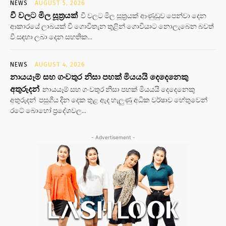
NEWS
AUGUST 5, 2026
වී වලට මිල සූත්‍රයක්
වී වලට මිල සූත්‍රයක් ආණුඩුව පෙන්වා දෙන
ආකාරයේ ලාබයක් වී ගොවිතැන තුළින් ගොවියාට නොලැබෙන බවත්
වී සඳහා ලබා දෙන සහතික...
NEWS
AUGUST 4, 2026
නායයෑම් සහ ගංවතුර නිසා පහක් මියයයි දෙදෙනෙකු
අතුරුදන්
නායයෑම් සහ ගංවතුර නිසා පහක් මියයයි දෙදෙනෙකු
අතුරුදන් පසුගිය දින දෙක තුළ ඇද හැලුණු අධික වර්ෂාව හේතුවෙන්
රටේ බොහෝ ප්‍රදේශවල...
- Advertisement -