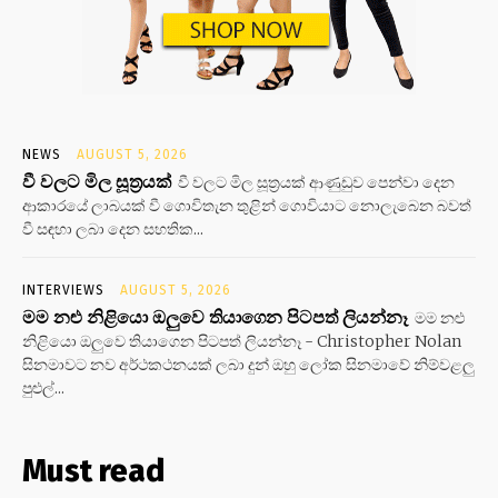
NEWS
AUGUST 5, 2026
වී වලට මිල සූත්‍රයක්
වී වලට මිල සූත්‍රයක් ආණුඩුව පෙන්වා දෙන
ආකාරයේ ලාබයක් වී ගොවිතැන තුළින් ගොවියාට නොලැබෙන බවත්
වී සඳහා ලබා දෙන සහතික...
INTERVIEWS
AUGUST 5, 2026
මම නළු නිළියො ඔලුවෙ තියාගෙන පිටපත් ලියන්නෑ
මම නළු
නිළියො ඔලුවෙ තියාගෙන පිටපත් ලියන්නෑ - Christopher Nolan
සිනමාවට නව අර්ථකථනයක් ලබා දුන් ඔහු ලෝක සිනමාවේ නිම්වළලු
පුළුල්...
Must read