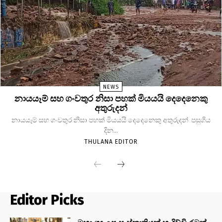
NEWS
නායයෑම් සහ ගංවතුර නිසා පහක් මියයයි දෙදෙනෙකු
අතුරුදන්
නායයෑම් සහ ගංවතුර නිසා පහක් මියයයි දෙදෙනෙකු අතුරුදන් පසුගිය
දින...
THULANA EDITOR
Editor Picks