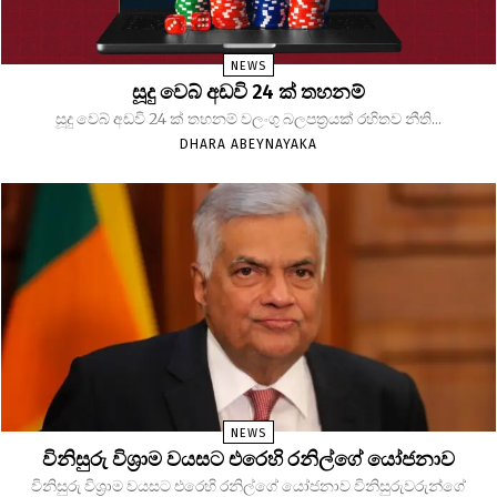
NEWS
සූදු වෙබ් අඩවි 24 ක් තහනම්
සූදු වෙබ් අඩවි 24 ක් තහනම් වලංගු බලපත්‍රයක් රහිතව නීති...
DHARA ABEYNAYAKA
NEWS
විනිසුරු විශ්‍රාම වයසට එරෙහි රනිල්ගේ යෝජනාව
විනිසුරු විශ්‍රාම වයසට එරෙහි රනිල්ගේ යෝජනාව විනිසුරුවරුන්ගේ