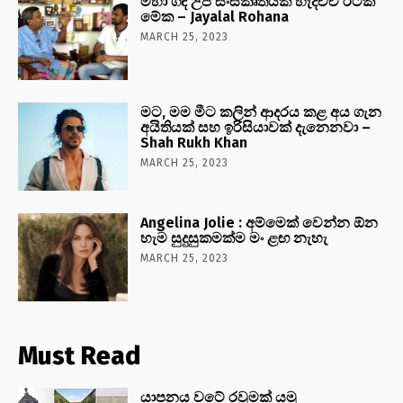
මහා ගඳ උප සංස්කෘතියක් හැදිච්චි රටක්
මේක – Jayalal Rohana
MARCH 25, 2023
මට, මම මීට කලින් ආදරය කළ අය ගැන
අයිතියක් සහ ඉරිසියාවක් දැනෙනවා –
Shah Rukh Khan
MARCH 25, 2023
Angelina Jolie : අම්මෙක් වෙන්න ඕන
හැම සුදුසුකමක්ම මං ළඟ නැහැ
MARCH 25, 2023
Must Read
යාපනය වටේ රවුමක් යමු