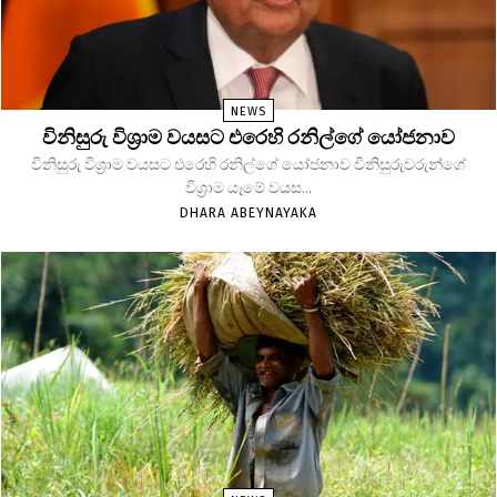
NEWS
විනිසුරු විශ්‍රාම වයසට එරෙහි රනිල්ගේ යෝජනාව
විනිසුරු විශ්‍රාම වයසට එරෙහි රනිල්ගේ යෝජනාව විනිසුරුවරුන්ගේ
විශ්‍රාම යෑමේ වයස...
DHARA ABEYNAYAKA