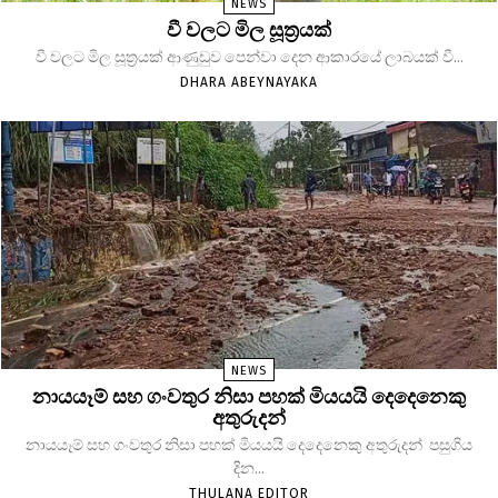
NEWS
වී වලට මිල සූත්‍රයක්
වී වලට මිල සූත්‍රයක් ආණුඩුව පෙන්වා දෙන ආකාරයේ ලාබයක් වී...
DHARA ABEYNAYAKA
NEWS
නායයෑම් සහ ගංවතුර නිසා පහක් මියයයි දෙදෙනෙකු
අතුරුදන්
නායයෑම් සහ ගංවතුර නිසා පහක් මියයයි දෙදෙනෙකු අතුරුදන් පසුගිය
දින...
THULANA EDITOR