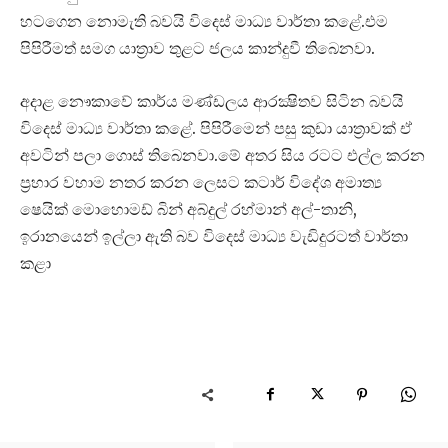
හටගෙන නොමැති බවයි විදෙස් මාධ්‍ය වාර්තා කළේ.එම
පිපිරීමත් සමග යාත්‍රාව තුළට ජලය කාන්දුවී තිබෙනවා.
අදාළ නෞකාවේ කාර්ය මණ්ඩලය ආරක්‍ෂිතව සිටින බවයි
විදෙස් මාධ්‍ය වාර්තා කළේ. පිපිරීමෙන් පසු කුඩා යාත්‍රාවක් ඒ
අවටින් පලා ගොස් තිබෙනවා.මේ අතර සිය රටට එල්ල කරන
ප්‍රහාර වහාම නතර කරන ලෙසට කටාර් විදේශ අමාත්‍ය
ෂෙයික් මොහොමඩ් බින් අබ්දුල් රහ්මාන් අල්-තානි,
ඉරානයෙන් ඉල්ලා ඇති බව විදෙස් මාධ්‍ය වැඩිදුරටත් වාර්තා
කළා