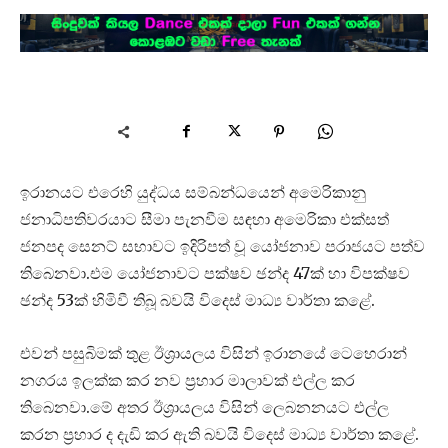
ඉරානයට එරෙහි යුද්ධය සම්බන්ධයෙන් අමෙරිකානු
ජනාධිපතිවරයාට සීමා පැනවීම සඳහා අමෙරිකා එක්සත්
ජනපද සෙනට් සභාවට ඉදිරිපත් වූ යෝජනාව පරාජයට පත්ව
තිබෙනවා.එම යෝජනාවට පක්ෂව ඡන්ද 47ක් හා විපක්ෂව
ඡන්ද 53ක් හිමිවී තිබූ බවයි විදෙස් මාධ්‍ය වාර්තා කළේ.
එවන් පසුබිමක් තුළ ඊශ්‍රායලය විසින් ඉරානයේ ටෙහෙරාන්
නගරය ඉලක්ක කර නව ප්‍රහාර මාලාවක් එල්ල කර
තිබෙනවා.මේ අතර ඊශ්‍රායලය විසින් ලෙබනනයට එල්ල
කරන ප්‍රහාර ද දැඩි කර ඇති බවයි විදෙස් මාධ්‍ය වාර්තා කළේ.