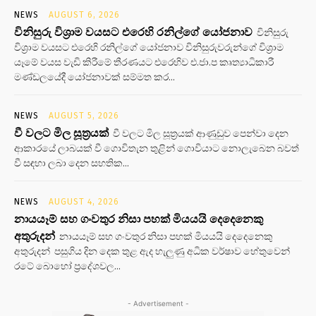
NEWS
AUGUST 6, 2026
විනිසුරු විශ්‍රාම වයසට එරෙහි රනිල්ගේ යෝජනාව
විනිසුරු
විශ්‍රාම වයසට එරෙහි රනිල්ගේ යෝජනාව විනිසුරුවරුන්ගේ විශ්‍රාම
යෑමේ වයස වැඩි කිරීමේ තීරණයට එරෙහිව එ.ජා.ප කෘත්‍යාධිකාරී
මණ්ඩලයේදී යෝජනාවක් සම්මත කර...
NEWS
AUGUST 5, 2026
වී වලට මිල සූත්‍රයක්
වී වලට මිල සූත්‍රයක් ආණුඩුව පෙන්වා දෙන
ආකාරයේ ලාබයක් වී ගොවිතැන තුළින් ගොවියාට නොලැබෙන බවත්
වී සඳහා ලබා දෙන සහතික...
NEWS
AUGUST 4, 2026
නායයෑම් සහ ගංවතුර නිසා පහක් මියයයි දෙදෙනෙකු
අතුරුදන්
නායයෑම් සහ ගංවතුර නිසා පහක් මියයයි දෙදෙනෙකු
අතුරුදන් පසුගිය දින දෙක තුළ ඇද හැලුණු අධික වර්ෂාව හේතුවෙන්
රටේ බොහෝ ප්‍රදේශවල...
- Advertisement -