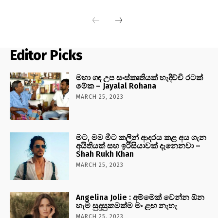
Editor Picks
මහා ගඳ උප සංස්කෘතියක් හැදිච්චි රටක්
මේක – Jayalal Rohana
MARCH 25, 2023
මට, මම මීට කලින් ආදරය කළ අය ගැන
අයිතියක් සහ ඉරිසියාවක් දැනෙනවා –
Shah Rukh Khan
MARCH 25, 2023
Angelina Jolie : අම්මෙක් වෙන්න ඕන
හැම සුදුසුකමක්ම මං ළඟ නැහැ
MARCH 25, 2023