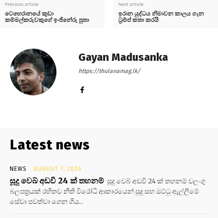
Previous article
Next article
ටෙහෙරානයේ කුඩා
ඉරාන යුද්ධය නිමාවන කාලය ගැන
කම්මල්කරුවකුගේ ඉංජිනේරු පුතා
ට්‍රම්ප් කතා කරයි
Gayan Madusanka
https://thulanamag.lk/
Latest news
NEWS
AUGUST 7, 2026
සූදු වෙබ් අඩවි 24 ක් තහනම්
සූදු වෙබ් අඩවි 24 ක් තහනම් වලංගු
බලපත්‍රයක් රහිතව නීති විරෝධි ආකාරයෙන් සූදු සහ ඔට්ටු ඇල්ලීමේ
සේවා පවත්වා ගෙන ගිය...