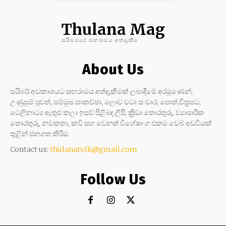
Thulana Mag
සයිබරයේ සඟරාමය අත්දැකීම
About Us
සයිබර් අවකාශයට සඟරාමය අත්දැකීමක් ලබාදීමේ අරමුණෙන්,
උණුසුම් පුවත්, සම්මුඛ සාකච්ඡා, ලොව වටා සංචාර, පොත්,චිත්‍රපට,
ටෙලිනාට්‍ය ඇතුළු කලා ඉසව් පිළිබඳ ලිපි, ක්‍රීඩා තොරතුරු, ව්‍යාපාරික
තොරතුරු, නවකතා, කවි සහ වෙනත් විශේෂාංග එකම වෙබ් අඩවියක්
තුළින් ජනගත කිරීම.
Contact us:
thulanatv.lk@gmail.com
Follow Us