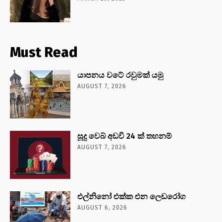
Must Read
යාපනය වටේ රවුමක් යමු
AUGUST 7, 2026
සූදු වෙබ් අඩවි 24 ක් තහනම්
AUGUST 7, 2026
එල්නිනෝ එක්ක එන ලෙඩරෝග
AUGUST 6, 2026