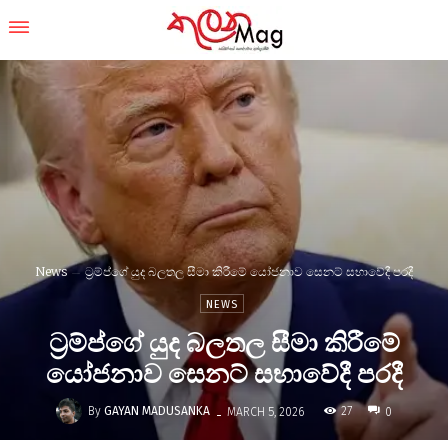
News
ට්‍රම්ප්ගේ යුද බලතල සීමා කිරීමේ යෝජනාව සෙනට් සභාවේදී පරදී
NEWS
ට්‍රම්ප්ගේ යුද බලතල සීමා කිරීමේ
යෝජනාව සෙනට් සභාවේදී පරදී
-
By
GAYAN MADUSANKA
27
MARCH 5, 2026
0