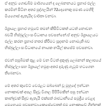
ඒ අනුව ගොඩබිම් මාර්ගයෙන් ද ලෙබනනයට ප්‍රහාර එල්ල
කරමින් සිටින අතර පුද්ගලයින් 72දෙනෙකු පමණ මෙහිදි
මියගොස් ඇතැයිද වාර්තා වනවා.
ඊශ්‍රායල ප්‍රහාර හමුවේ තමන් කිසිවිටකත් යටත් නොවන
බවයි හිස්බුල්ලා සංවිධානය පවසන්නේ.ඒ අනුව ඊශ්‍රායලයට
එල්ල කරන ප්‍රහාර නතර කිරීමට සූදානම් නොමැති බව
හිස්බුල්ලා සංවිධානයේ නායක නයිල් කසේම් පවසනවා.
එවන් පසුබිමක් තුළ මේ වන විටත් දකුණු ලෙබනන් කලාපයේ
හිස්බුල්ලා සහ ඊශ්‍රායල් හමුදා අතර දරුණු ගැටුම් හටගෙන
තිබෙනවා.
මේ අතර කුවේට් වෙරළට ඔබ්බෙන් වූ මුහුදේ ඉන්ධන
නෞකාවක් අසල සිදුවූ විශාල පිපිරීමකින් පසු ඉන්ධන
කාන්දුවක් සිදුව ඇතැයි එක්සත් රාජධානියේ සමුද්‍රීය වෙළද
මෙහෙයුම පවසනවා.කෙසේවෙතත් එම නෞකාවේ ගින්නක්