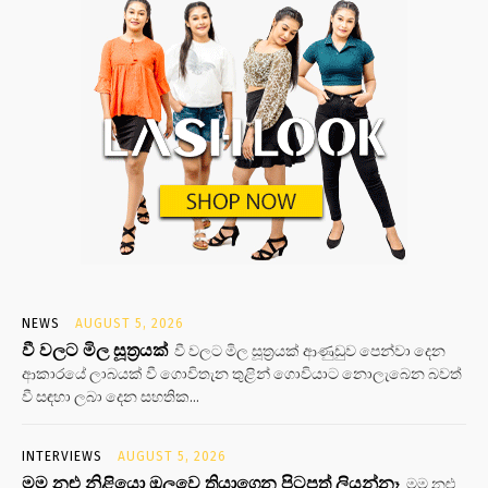
NEWS
AUGUST 5, 2026
වී වලට මිල සූත්‍රයක්
වී වලට මිල සූත්‍රයක් ආණුඩුව පෙන්වා දෙන
ආකාරයේ ලාබයක් වී ගොවිතැන තුළින් ගොවියාට නොලැබෙන බවත්
වී සඳහා ලබා දෙන සහතික...
INTERVIEWS
AUGUST 5, 2026
මම නළු නිළියො ඔලුවෙ තියාගෙන පිටපත් ලියන්නෑ
මම නළු