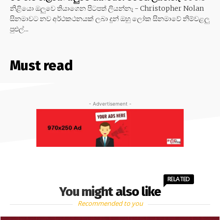
නිළියො ඔලුවෙ තියාගෙන පිටපත් ලියන්නෑ - Christopher Nolan
සිනමාවට නව අර්ථකථනයක් ලබා දුන් ඔහු ලෝක සිනමාවේ නිම්වළලු
පුළුල්...
Must read
- Advertisement -
RELATED
You might also like
Recommended to you