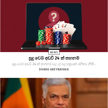
NEWS
සූදු වෙබ් අඩවි 24 ක් තහනම්
සූදු වෙබ් අඩවි 24 ක් තහනම් වලංගු බලපත්‍රයක් රහිතව නීති...
DHARA ABEYNAYAKA