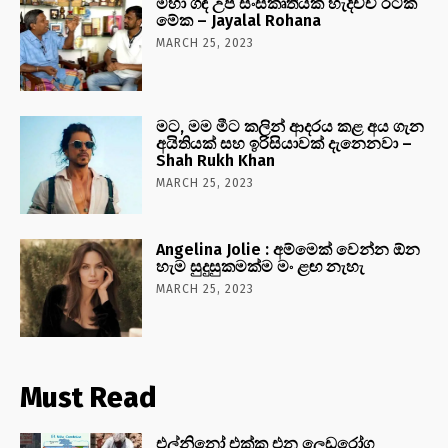
මහා ගඳ උප සංස්කෘතියක් හැදිච්චි රටක්
මේක – Jayalal Rohana
MARCH 25, 2023
මට, මම මීට කලින් ආදරය කළ අය ගැන
අයිතියක් සහ ඉරිසියාවක් දැනෙනවා –
Shah Rukh Khan
MARCH 25, 2023
Angelina Jolie : අම්මෙක් වෙන්න ඕන
හැම සුදුසුකමක්ම මං ළඟ නැහැ
MARCH 25, 2023
Must Read
එල්නිනෝ එක්ක එන ලෙඩරෝග