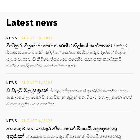
Latest news
NEWS
AUGUST 6, 2026
විනිසුරු විශ්‍රාම වයසට එරෙහි රනිල්ගේ යෝජනාව
විනිසුරු
විශ්‍රාම වයසට එරෙහි රනිල්ගේ යෝජනාව විනිසුරුවරුන්ගේ විශ්‍රාම
යෑමේ වයස වැඩි කිරීමේ තීරණයට එරෙහිව එ.ජා.ප කෘත්‍යාධිකාරී
මණ්ඩලයේදී යෝජනාවක් සම්මත කර...
NEWS
AUGUST 5, 2026
වී වලට මිල සූත්‍රයක්
වී වලට මිල සූත්‍රයක් ආණුඩුව පෙන්වා දෙන
ආකාරයේ ලාබයක් වී ගොවිතැන තුළින් ගොවියාට නොලැබෙන බවත්
වී සඳහා ලබා දෙන සහතික...
NEWS
AUGUST 4, 2026
නායයෑම් සහ ගංවතුර නිසා පහක් මියයයි දෙදෙනෙකු
අතුරුදන්
නායයෑම් සහ ගංවතුර නිසා පහක් මියයයි දෙදෙනෙකු