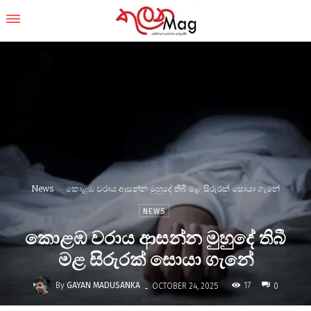
News
කොළඹ වරාය ආසන්න මුහුදේ තිබී මළ සිරුරක් සොයා ගැනේ
NEWS
කොළඹ වරාය ආසන්න මුහුදේ තිබී
මළ සිරුරක් සොයා ගැනේ
-
By
GAYAN MADUSANKA
17
OCTOBER 24, 2025
0