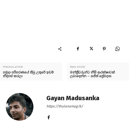
Previous article
Next article
හමුදා පරිහරණයේ තිබු උතුරේ ඉඩම්
මන්ත්‍රීවරුන්ට නිසි ආරක්ෂාවක්
නිදහස් කරලා
ලබාදෙන්න – සජිත් ප්‍රේමදාස
Gayan Madusanka
https://thulanamag.lk/