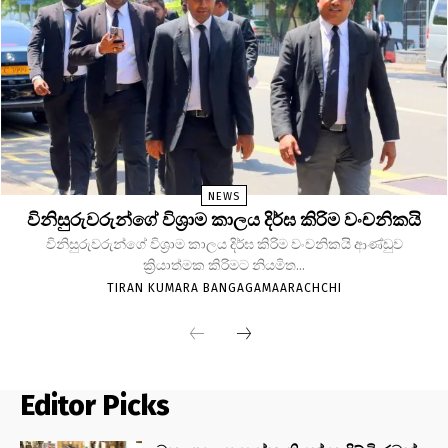
NEWS
විනිසුරුවරුන්ගේ විශ්‍රාම කාලය දිර්ඝ කිරිම වංචනිකයි
විනිසුරුවරුන්ගේ විශ්‍රාම කාලය දිර්ඝ කිරිම වංචනිකයි ආණ්ඩුව
ක්‍රියාත්මක කිරිමට නියමිත...
TIRAN KUMARA BANGAGAMAARACHCHI
Editor Picks