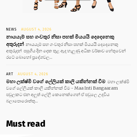
NEWS
AUGUST 4, 2026
නායයෑම් සහ ගංවතුර නිසා පහක් මියයයි දෙදෙනෙකු
අතුරුදන්
නායයෑම් සහ ගංවතුර නිසා පහක් මියයයි දෙදෙනෙකු
අතුරුදන් පසුගිය දින දෙක තුළ ඇද හැලුණු අධික වර්ෂාව හේතුවෙන්
රටේ බොහෝ ප්‍රදේශවල...
ART
AUGUST 4, 2026
මහා ලක්ෂ්මි වගේ ලේලියක් කාලි යකින්නක් වීම
මහා ලක්ෂ්මි
වගේ ලේලියක් කාලි යකින්නක් වීම - Maa Inti Bangaaram
පවුලකට එන අලුත් ලේලි කෙනෙක්ගෙන් ඒ පවුලෙ උදවිය
බලාපොරොත්තු...
Must read