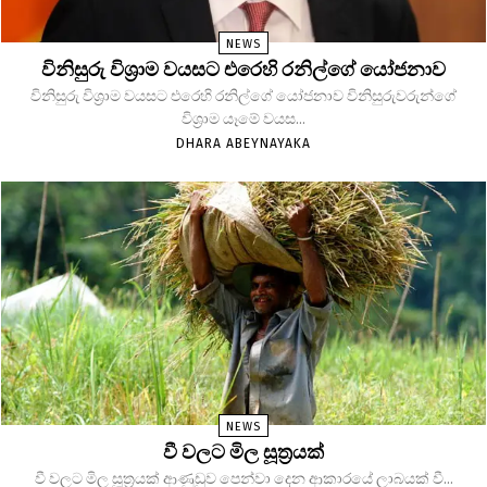
NEWS
විනිසුරු විශ්‍රාම වයසට එරෙහි රනිල්ගේ යෝජනාව
විනිසුරු විශ්‍රාම වයසට එරෙහි රනිල්ගේ යෝජනාව විනිසුරුවරුන්ගේ
විශ්‍රාම යෑමේ වයස...
DHARA ABEYNAYAKA
NEWS
වී වලට මිල සූත්‍රයක්
වී වලට මිල සූත්‍රයක් ආණුඩුව පෙන්වා දෙන ආකාරයේ ලාබයක් වී...