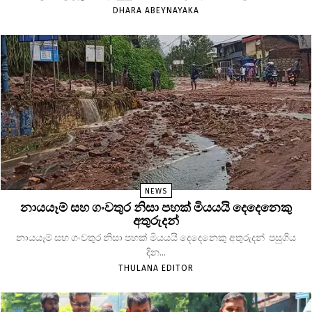
DHARA ABEYNAYAKA
NEWS
නායයෑම් සහ ගංවතුර නිසා පහක් මියයයි දෙදෙනෙකු
අතුරුදන්
නායයෑම් සහ ගංවතුර නිසා පහක් මියයයි දෙදෙනෙකු අතුරුදන් පසුගිය
දින...
THULANA EDITOR