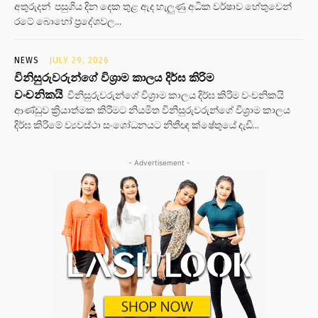
අතුරුදන් පසුගිය දින දෙක තුළ ඇද හැලුණු අධික වර්ෂාව හේතුවෙන්
රටේ බොහෝ ප්‍රදේශවල...
NEWS
JULY 29, 2026
විනිසුරුවරුන්ගේ විශ්‍රාම කාලය දිර්ඝ කිරිම
වංචනිකයි
විනිසුරුවරුන්ගේ විශ්‍රාම කාලය දිර්ඝ කිරිම වංචනිකයි
ආණ්ඩුව ක්‍රියාත්මක කිරිමට නියමිත විනිසුරුවරුන්ගේ විශ්‍රාම කාලය
දිර්ඝ කිරිමේ ව්‍යවස්ථා සංශෝධනයට නිතීඥ ක්ෂේතුයේ දැඩි...
- Advertisement -