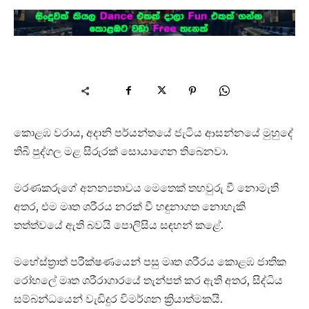
කොළඹ වරාය, අදානි පර්යන්තයේ ජැටිය ආසන්නයේ මුහුදේ
තිබී පුද්ගල මළ සිරුරක් සොයාගෙන තිබෙනවා.
මරණකරුගේ අනන්‍යතාවය මෙතෙක් තහවුරු වී නොමැති
අතර, එම මෘත ශරීරය නරක් වී හඳුනාගත නොහැකි
තත්ත්වයේ ඇති බවයි පොලිසිය සඳහන් කළේ.
මහේස්ත්‍රාත් පරීක්ෂණයෙන් පසු මෘත ශරීරය කොළඹ ජාතික
රෝහලේ මෘත ශරීරාගාරයේ තැන්පත් කර ඇති අතර, සිද්ධිය
සම්බන්ධයෙන් වැඩිදුර විමර්ශන ක්‍රියාත්මකයි.