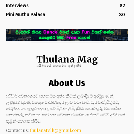
Interviews
82
Pini Muthu Palasa
80
Thulana Mag
සයිබරයේ සඟරාමය අත්දැකීම
About Us
සයිබර් අවකාශයට සඟරාමය අත්දැකීමක් ලබාදීමේ අරමුණෙන්,
උණුසුම් පුවත්, සම්මුඛ සාකච්ඡා, ලොව වටා සංචාර, පොත්,චිත්‍රපට,
ටෙලිනාට්‍ය ඇතුළු කලා ඉසව් පිළිබඳ ලිපි, ක්‍රීඩා තොරතුරු, ව්‍යාපාරික
තොරතුරු, නවකතා, කවි සහ වෙනත් විශේෂාංග එකම වෙබ් අඩවියක්
තුළින් ජනගත කිරීම.
Contact us:
thulanatv.lk@gmail.com