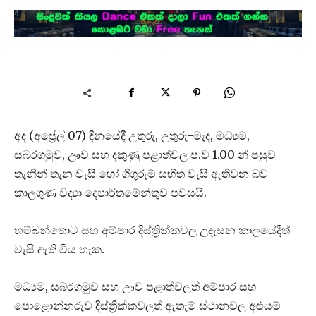
අද (අප්‍රේල් 07) දිනයේදී උතුරු, උතුරු-මැද, මධ්‍යම,
සබරගමුව, ඌව සහ දකුණු පළාත්වල ප.ව 1.00 න් පසුව
තැනින් තැන වැසි හෝ ගිගුරුම් සහිත වැසි ඇතිවන බව
කාලගුණ විද්‍යා දෙපාර්තමේන්තුව පවසයි.
හම්බන්තොට සහ අම්පාර දිස්ත්‍රික්කවල උදැසන කාලයේදීත්
වැසි ඇති විය හැක.
මධ්‍යම, සබරගමුව සහ ඌව පළාත්වලත් අම්පාර සහ
පොළොන්නරුව දිස්ත්‍රික්කවලත් ඇතැම් ස්ථානවල අළුයම්