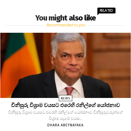
RELATED
You might also like
Recommended to you
NEWS
විනිසුරු විශ්‍රාම වයසට එරෙහි රනිල්ගේ යෝජනාව
විනිසුරු විශ්‍රාම වයසට එරෙහි රනිල්ගේ යෝජනාව විනිසුරුවරුන්ගේ
විශ්‍රාම යෑමේ වයස...
DHARA ABEYNAYAKA