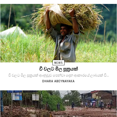
NEWS
වී වලට මිල සූත්‍රයක්
වී වලට මිල සූත්‍රයක් ආණුඩුව පෙන්වා දෙන ආකාරයේ ලාබයක් වී...
DHARA ABEYNAYAKA