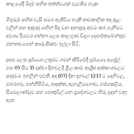
කාලයේදී මීදුම් සහිත තත්ත්වයක් පැවතිය හැක.
ගිගුරුම් සහිත වැසි සමග ඇතිවිය හැකි තාවකාලික තද සුළං
වලින් සහ අකුණු මඟින් සිදු වන අනතුරු අවම කර ගැනීමට
අවශ්‍ය පියවර ගන්නා ලෙස කාලගුණ විද්‍යා දෙපාර්තමේන්තුව
ජනතාවගෙන් කාරුණිකව ඉල්ලා සිටී.
දෘශ්‍ය ලෙස සූර්යයා උතුරට ගමන් කිරීමේදී සූර්යයා, අප්‍රේල්
මස 05 සිට 15 දක්වා දිනවලදී ශ්‍රී ලංකාව ආශ්‍රිත අක්ෂාංශවලට
සෘජුවම ඉහලින් පවතී. අද (07) දින දහවල් 12:13 ට දෙහිවල,
මහරගම, පන්නිපිටිය, පාදුක්ක, ඇහැලියගොඩ, මස්කෙළිය,
සියඹලාණ්ඩුව සහ පොතුවිල් යන ප්‍රදේශවලට හිරු මුදුන් වනු
ඇත.