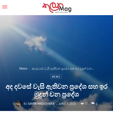
News
අද දවසේ වැසි ඇතිවන ප්‍රදේශ සහ ඉර මුදුන් වන...
NEWS
අද දවසේ වැසි ඇතිවන ප්‍රදේශ සහ ඉර
මුදුන් වන ප්‍රදේශ
-
By
GAYAN MADUSANKA
17
APRIL 7, 2026
0