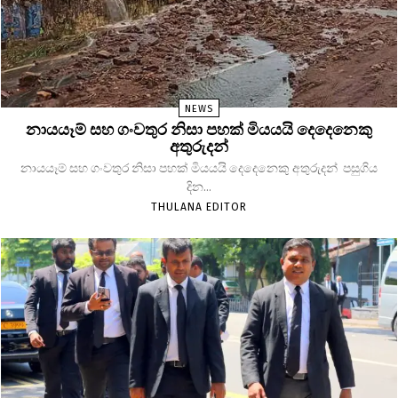
NEWS
නායයෑම් සහ ගංවතුර නිසා පහක් මියයයි දෙදෙනෙකු
අතුරුදන්
නායයෑම් සහ ගංවතුර නිසා පහක් මියයයි දෙදෙනෙකු අතුරුදන් පසුගිය
දින...
THULANA EDITOR