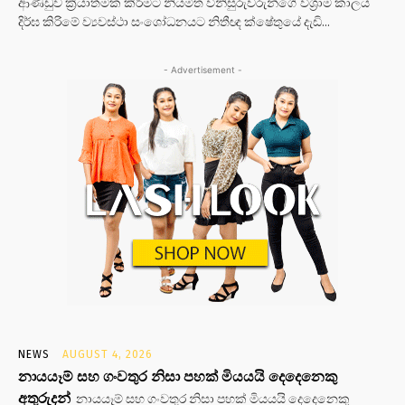
ආණ්ඩුව ක්‍රියාත්මක කිරිමට නියමිත විනිසුරුවරුන්ගේ විශ්‍රාම කාලය
දිර්ඝ කිරිමේ ව්‍යවස්ථා සංශෝධනයට නිතීඥ ක්ෂේතුයේ දැඩි...
- Advertisement -
NEWS
AUGUST 4, 2026
නායයෑම් සහ ගංවතුර නිසා පහක් මියයයි දෙදෙනෙකු
අතුරුදන්
නායයෑම් සහ ගංවතුර නිසා පහක් මියයයි දෙදෙනෙකු