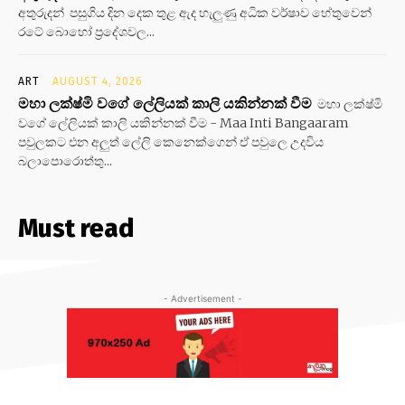
අතුරුදන් පසුගිය දින දෙක තුළ ඇද හැලුණු අධික වර්ෂාව හේතුවෙන්
රටේ බොහෝ ප්‍රදේශවල...
ART
AUGUST 4, 2026
මහා ලක්ෂ්මි වගේ ලේලියක් කාලි යකින්නක් වීම
මහා ලක්ෂ්මි
වගේ ලේලියක් කාලි යකින්නක් වීම - Maa Inti Bangaaram
පවුලකට එන අලුත් ලේලි කෙනෙක්ගෙන් ඒ පවුලෙ උදවිය
බලාපොරොත්තු...
Must read
- Advertisement -