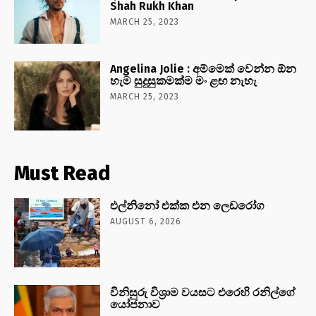
Shah Rukh Khan
MARCH 25, 2023
Angelina Jolie : අම්මෙක් වෙන්න ඕන
හැම සුදුසුකමක්ම මං ළඟ නැහැ
MARCH 25, 2023
Must Read
එල්නිනෝ එක්ක එන ලෙඩරෝග
AUGUST 6, 2026
විනිසුරු විශ්‍රාම වයසට එරෙහි රනිල්ගේ
යෝජනාව