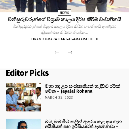
NEWS
විනිසුරුවරුන්ගේ විශ්‍රාම කාලය දිර්ඝ කිරිම වංචනිකයි
විනිසුරුවරුන්ගේ විශ්‍රාම කාලය දිර්ඝ කිරිම වංචනිකයි ආණ්ඩුව
ක්‍රියාත්මක කිරිමට නියමිත...
TIRAN KUMARA BANGAGAMAARACHCHI
Editor Picks
මහා ගඳ උප සංස්කෘතියක් හැදිච්චි රටක්
මේක – Jayalal Rohana
MARCH 25, 2023
මට, මම මීට කලින් ආදරය කළ අය ගැන
අයිතියක් සහ ඉරිසියාවක් දැනෙනවා –