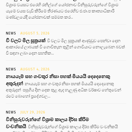
විශ්‍රාම වයසට එරෙහි රනිල්ගේ යෝජනාව විනිසුරුවරුන්ගේ විශ්‍රාම
යෑමේ වයස වැඩි කිරීමේ තීරණයට එරෙහිව එ.ජා.ප කෘත්‍යාධිකාරී
මණ්ඩලයේදී යෝජනාවක් සම්මත කර...
NEWS
AUGUST 5, 2026
වී වලට මිල සූත්‍රයක්
වී වලට මිල සූත්‍රයක් ආණුඩුව පෙන්වා දෙන
ආකාරයේ ලාබයක් වී ගොවිතැන තුළින් ගොවියාට නොලැබෙන බවත්
වී සඳහා ලබා දෙන සහතික...
NEWS
AUGUST 4, 2026
නායයෑම් සහ ගංවතුර නිසා පහක් මියයයි දෙදෙනෙකු
අතුරුදන්
නායයෑම් සහ ගංවතුර නිසා පහක් මියයයි දෙදෙනෙකු
අතුරුදන් පසුගිය දින දෙක තුළ ඇද හැලුණු අධික වර්ෂාව හේතුවෙන්
රටේ බොහෝ ප්‍රදේශවල...
NEWS
JULY 29, 2026
විනිසුරුවරුන්ගේ විශ්‍රාම කාලය දිර්ඝ කිරිම
වංචනිකයි
විනිසුරුවරුන්ගේ විශ්‍රාම කාලය දිර්ඝ කිරිම වංචනිකයි