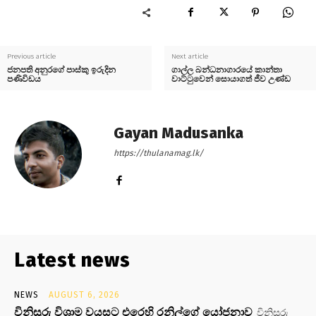
Previous article
Next article
ජනපති අනුරගේ පාස්කු ඉරුදින
ගාල්ල බන්ධනාගාරයේ කාන්තා
පණිවිඩය
වාට්ටුවෙන් සොයාගත් ජීව උණ්ඩ
Gayan Madusanka
https://thulanamag.lk/
Latest news
NEWS
AUGUST 6, 2026
විනිසුරු විශ්‍රාම වයසට එරෙහි රනිල්ගේ යෝජනාව
විනිසුරු