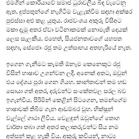
එමගින් කොරියාවේ සමාජ ධූරාවලිය බිඳ වැටෙනු
ඇත. දුප්පතුන්ගේ නැගිටීම වැළැක්වීම සඳහා අක්ෂර
පුළුස්සා අළු කළ යුතුය. රාජවංශය අකුරු විසිඅට
මකා දැමූ අතර ඒවා වටිනාකමක් නොමැති දෙයක්
ලෙස සැලකීය. එහෙත්, සියජනතාවගේ යහපත
සඳහා, සේජොං රජු තම උත්සාහය අතහැරියේ නැත.
ඉගෙන ගැනීමට කැමති ඕනෑම කෙනෙකුට රජු
විසින් භාෂාව උගන්වන ලදී. අනෙක් අතට, ඔවුන්
එය දේශය පුරා ගෙන ගියහ. කාන්තාවන් තම හඬ
සොයා ගත් අතර, දරුවන්ට සංකේතවල සරල බව
ඉගැන්වීය. පිරිමින් කෙළින් සිටගෙන, තමන්ගේම
භාෂාවක් තිබීම ගැන ආඩම්බර වූහ. භික්ෂූන්
වැල්ලේ ගාථා ලිවීය. වෙළඳුන් ඔවුන්ගේ තොග
වාර්තා තබා ගත් අතර කලාකරුවන්ට සිය නම
අත්සන් කළ හැකි විය. අකුරු කවියන්, නාට්‍ය