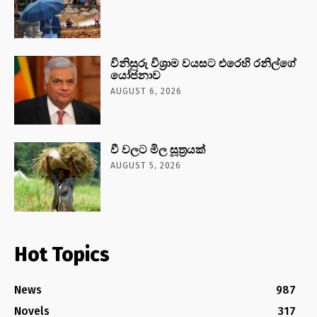
විනිසුරු විශ්‍රාම වයසට එරෙහි රනිල්ගේ
යෝජනාව
AUGUST 6, 2026
වී වලට මිල සූත්‍රයක්
AUGUST 5, 2026
Hot Topics
News
987
Novels
317