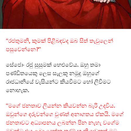
“රජතුමනි, කුමක් පිළිබඳවද ඔබ සිත් තැවුලෙන්
පසුවෙන්නෙ?”
සේජොං රජු සුසුමක් හෙළුවේය. ඔහු තමා
පණ්ඩිතයෙකු ලෙස සැලකූ නමුදු ඔහුගේ
රාජධානියේ වැසියන්ට කියවීමට හෝ ලිවීමට
නොහැක.
“මගේ ජනතාව ලියන්න කියවන්න බැරි උදවිය.
ඔවුන්ගෙ දරුවන්ගෙ වුණත් අනාගතය ඒකයි. මගේ
ජනතාවට අධ්‍යාපනය ලබන්න පින නැහැ වගේම