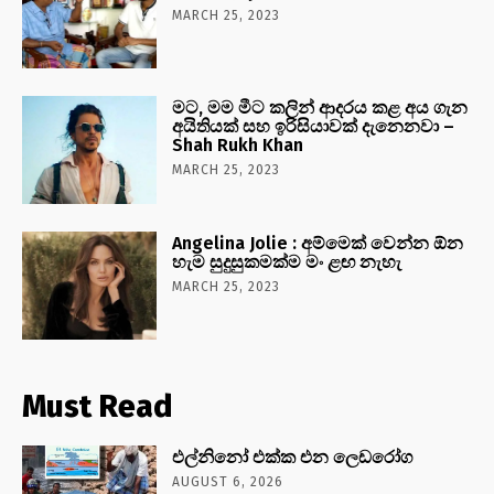
MARCH 25, 2023
මට, මම මීට කලින් ආදරය කළ අය ගැන
අයිතියක් සහ ඉරිසියාවක් දැනෙනවා –
Shah Rukh Khan
MARCH 25, 2023
Angelina Jolie : අම්මෙක් වෙන්න ඕන
හැම සුදුසුකමක්ම මං ළඟ නැහැ
MARCH 25, 2023
Must Read
එල්නිනෝ එක්ක එන ලෙඩරෝග
AUGUST 6, 2026