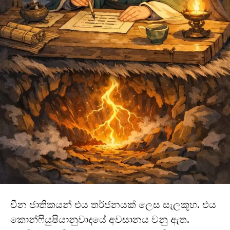
චීන ජාතිකයන් එය තර්ජනයක් ලෙස සැලකූහ. එය
කොන්ෆියුෂියානුවාදයේ අවසානය වනු ඇත.