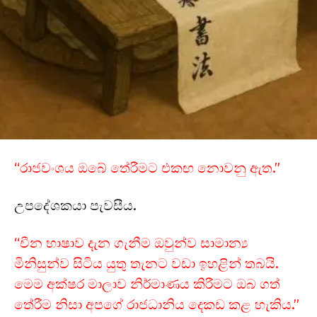
“රාජවංශය ඔබේ තේරීමට එකඟ නොවනු ඇත.”
උපදේශකයා පැවසීය.
“චීන භාෂාව දැන ගැනීම ඔවුන්ව සාමාන්‍ය
මිනිසුන්ව සිටිය යුතු තැනට වඩා ඉහළින් තබයි.
මෙම අක්ෂර මාලාව නිර්මාණය කිරීමට ඔබ ගත්
තේරීම නිසා අපගේ රාජධානිය දෙකඩ කළ හැකිය.”