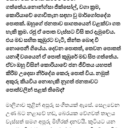
ගත්තේය.නොන්ග්සා ජික්සෝල්, වගා ක්‍රම,
කොරියාවේ ගොවිතැන සඳහා වු මාර්ගෝපදේශ
පොතක්. ඔහුගේ ජනතාව සාගතයෙන් වළක්වා ගත
හැකි ක්‍රම. රජු ඒ පොත වැස්සට විසි කර දැමුවේය.
එය මඩ සහිත කුඹුරට වැටී, තින්ත බොඳ වී
නොපෙනී ගියේය. දෙවන පොතත්, තෙවන පොතත්
යනාදී වශයෙන් ඒ පොත් කුඹුරේ මඩ සිප ගත්තේය.
ඒවා ඔහු විසින් කොරියාවේ ජන ජීවිතය යහපත්
කිරීම උදෙසා නිර්දේශ කෙරූ පොත් විය. නමුත්
අකුරු කියවිය නොහැකි නූගත් ජනතාවට
පොත්වලින් පළක් තිබේද?
මාලිගාව තුළින් අපූරු සංගීතයක් ඇසේ. සෙලවෙන
උණ බට නළාවේ හඬ, බෙරයක වේගවත් තාලය
වැස්සත් සමග අපූරු මිහිරක් දනවයි. කුටියට යන