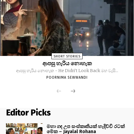
SHORT STORIES
ආපසු හැරිය නොහැක
ආපසු හැරිය නොහැක - He Didn’t Look Back මහ වැසි...
POORNIMA SEWWANDI
Editor Picks
මහා ගඳ උප සංස්කෘතියක් හැදිච්චි රටක්
මේක – Jayalal Rohana