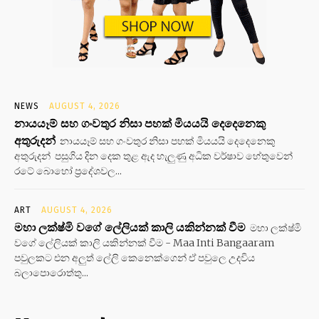
NEWS
AUGUST 4, 2026
නායයෑම් සහ ගංවතුර නිසා පහක් මියයයි දෙදෙනෙකු
අතුරුදන්
නායයෑම් සහ ගංවතුර නිසා පහක් මියයයි දෙදෙනෙකු
අතුරුදන් පසුගිය දින දෙක තුළ ඇද හැලුණු අධික වර්ෂාව හේතුවෙන්
රටේ බොහෝ ප්‍රදේශවල...
ART
AUGUST 4, 2026
මහා ලක්ෂ්මි වගේ ලේලියක් කාලි යකින්නක් වීම
මහා ලක්ෂ්මි
වගේ ලේලියක් කාලි යකින්නක් වීම - Maa Inti Bangaaram
පවුලකට එන අලුත් ලේලි කෙනෙක්ගෙන් ඒ පවුලෙ උදවිය
බලාපොරොත්තු...