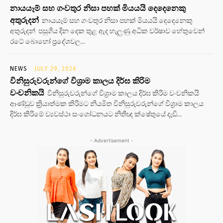
නායයෑම් සහ ගංවතුර නිසා පහක් මියයයි දෙදෙනෙකු
අතුරුදන්
නායයෑම් සහ ගංවතුර නිසා පහක් මියයයි දෙදෙනෙකු
අතුරුදන් පසුගිය දින දෙක තුළ ඇද හැලුණු අධික වර්ෂාව හේතුවෙන්
රටේ බොහෝ ප්‍රදේශවල...
NEWS
JULY 29, 2026
විනිසුරුවරුන්ගේ විශ්‍රාම කාලය දිර්ඝ කිරිම
වංචනිකයි
විනිසුරුවරුන්ගේ විශ්‍රාම කාලය දිර්ඝ කිරිම වංචනිකයි
ආණ්ඩුව ක්‍රියාත්මක කිරිමට නියමිත විනිසුරුවරුන්ගේ විශ්‍රාම කාලය
දිර්ඝ කිරිමේ ව්‍යවස්ථා සංශෝධනයට නිතීඥ ක්ෂේතුයේ දැඩි...
- Advertisement -