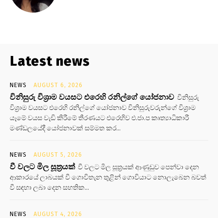
Latest news
NEWS
AUGUST 6, 2026
විනිසුරු විශ්‍රාම වයසට එරෙහි රනිල්ගේ යෝජනාව
විනිසුරු
විශ්‍රාම වයසට එරෙහි රනිල්ගේ යෝජනාව විනිසුරුවරුන්ගේ විශ්‍රාම
යෑමේ වයස වැඩි කිරීමේ තීරණයට එරෙහිව එ.ජා.ප කෘත්‍යාධිකාරී
මණ්ඩලයේදී යෝජනාවක් සම්මත කර...
NEWS
AUGUST 5, 2026
වී වලට මිල සූත්‍රයක්
වී වලට මිල සූත්‍රයක් ආණුඩුව පෙන්වා දෙන
ආකාරයේ ලාබයක් වී ගොවිතැන තුළින් ගොවියාට නොලැබෙන බවත්
වී සඳහා ලබා දෙන සහතික...
NEWS
AUGUST 4, 2026