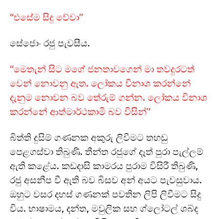
“එසේම සිදු වේවා”
සේජොං රජු පැවසීය.
“මෙතැන් සිට මගේ ජනතාවගෙන් මා තවදුරටත්
වෙන් නොවනු ඇත. ලෝකය විනාශ කරන්නේ
දැනුම නොවන බව තේරුම් ගන්න. ලෝකය විනාශ
කරන්නේ ආත්මාර්ථකාමි බව විසින්‍”
බිත්ති දුසිම් ගණනක අකුරු ලිවීමට තහඩු
පෙළගස්වා තිබුණි. තීන්ත රජුගේ දෑත් පුරා පැල්ලම්
ඇති කළේය. කඩදාසි කාමරය පුරාම විසිරී තිබුණි,
රජු අසනීප වී ඇති බව බිසව අන් අයට පැවසුවාය.
ඔහුට වසර දහස් ගණනක් පවතින ලිපි ලිවීමට සිදු
විය. භාෂාමය, දන්ත, මවුලික සහ ග්ලෝටල් ශබ්ද