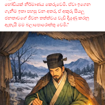
හෝඩියක් නිර්මාණය කෙරුවෙමි. ඒවා ඉගෙන
ගැනීම ඉතා පහසු වන අතර, ඒ අකුරු සියලු
ජනතාවගේ ජීවන තත්ත්වය වැඩි දියුණු කරනු
ඇතැයි මම බලාපොරොත්තු වෙමි.”