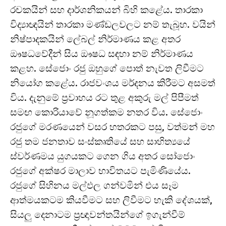
රචකයින් සහ දාර්ශනිකයන් බිහි කළේය. තාරකා
විද්‍යාඥයින් තාරකා මණ්ඩලවලට නම් තැබූහ. වයින්
නිෂ්පාදකයින් ලේබල් නිර්මාණය කළ අතර
ඖෂධවේදීන් සිය ඖෂධ සඳහා නම් නිර්මාණය
කළහ. සේජොං රජු ඔහුගේ පොත් නැවත ලිවීමට
නියෝග කළේය. රාජවංශය මර්දනය කිරීමට අසමත්
විය. දැනුමේ ප්‍රවාහය රට තුළ අකුරු මල් පිපීමත්
සමඟ කොරියාවේ නූගත්කම නතර විය. සේජොං
රජුගේ මරණයෙන් වසර හතරකට පසු, වත්මන් මහ
රජු තම ජනතාව සංස්කෘතියේ සහ සාහිත්‍යයේ
ස්වර්ණමය යුගයකට ගෙන ගිය අතර සෝජොං
රජුගේ අක්ෂර මාලාව භාවිතයට පැමිණියේය.
රජුගේ සිහිනය මල්ඵල ගන්වමින් එය සෑම
ආත්මයකටම කියවීමට සහ ලිවීමට හැකි දේශයක්,
සියලු දෙනාටම ප්‍රඥාවන්තයින්ගේ ඉගැන්වීම්