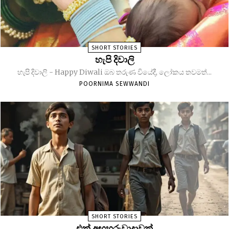
SHORT STORIES
හැපි දිවාලි
හැපි දිවාලි - Happy Diwali ඔබ තරුණ වියේදී, ලෝකය තවමත්...
POORNIMA SEWWANDI
SHORT STORIES
එක් අඟහරුවාදාවක්