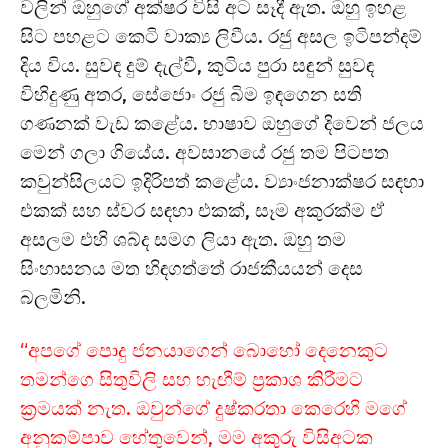
වලින් ඔහුගේ අක්ෂර විසි අට සෑදී ඇත. ඔහු ඉහළ
සිට පහළට කෙටි වාක්‍ය ලිවීය. රජු අසල ඉටිපන්දම්
දිය විය. සුවඳ දුම් දැල්වී, කුටිය පුරා සඳුන් සුවඳ
විහිදුණු අතර, සේජොං රජු බිම ඉඳගෙන සති
ගණනක් වැඩ කළේය. භාෂාව ඔහුගේ දිවෙන් ජලය
මෙන් ගලා ගියේය. අවසානයේ රජු තම පිටපත
කවුන්සිලයට ඉදිරිපත් කළේය. ව්‍යාංජනාක්ෂර සඳහා
එකක් සහ ස්වර සඳහා එකක්, සෑම අකුරක්ම ඒ
අසලම එහි ශබ්ද සමග ලියා ඇත. ඔහු තම
සිංහාසනය මත හිඳගත්තේ රාජකීයයන් දෙස
බලමිනි.
“අපගේ පොදු ජනයාගෙන් බොහෝ දෙනෙකුට
තමන්ගෙ සිතුවිලි සහ හැඟීම් ප්‍රකාශ කිරීමට
ක්‍රමයක් නැත. ඔවුන්ගේ දුෂ්කරතා කෙරෙහි මගේ
අනුකම්පාව හේතුවෙන්, මම අකුරු විසිඅටක