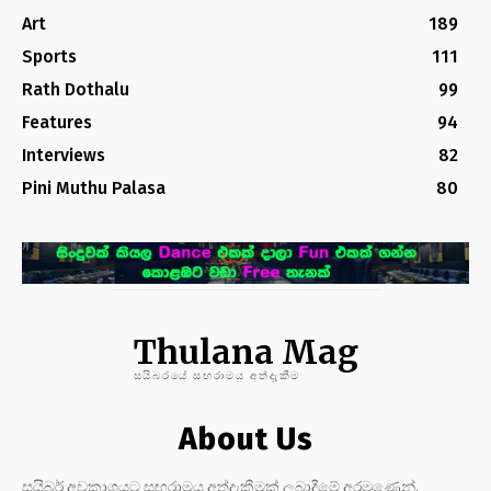
Art
189
Sports
111
Rath Dothalu
99
Features
94
Interviews
82
Pini Muthu Palasa
80
Thulana Mag
සයිබරයේ සඟරාමය අත්දැකීම
About Us
සයිබර් අවකාශයට සඟරාමය අත්දැකීමක් ලබාදීමේ අරමුණෙන්,