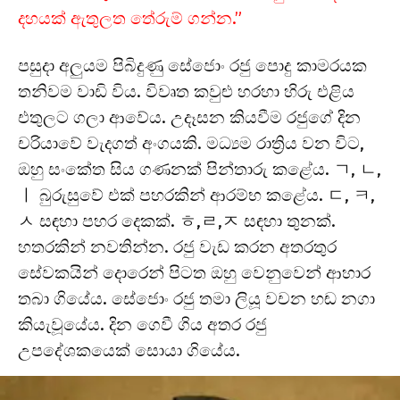
දහයක් ඇතුලත තේරුම් ගන්න.”
පසුදා අලුයම පිබිදුණු සේජොං රජු පොදු කාමරයක
තනිවම වාඩි විය. විවෘත කවුළු හරහා හිරු එළිය
එතුලට ගලා ආවේය. උදෑසන කියවීම රජුගේ දින
චරියාවේ වැදගත් අංගයකි. මධ්‍යම රාත්‍රිය වන විට,
ඔහු සංකේත සිය ගණනක් පින්තාරු කළේය. ㄱ, ㄴ,
ㅣ බුරුසුවේ එක් පහරකින් ආරම්භ කළේය. ㄷ, ㅋ,
ㅅ සඳහා පහර දෙකක්. ㅎ,ㄹ,ㅈ සඳහා තුනක්.
හතරකින් නවතින්න. රජු වැඩ කරන අතරතුර
සේවකයින් දොරෙන් පිටත ඔහු වෙනුවෙන් ආහාර
තබා ගියේය. සේජොං රජු තමා ලියූ වචන හඬ නගා
කියැවූයේය. දින ගෙවී ගිය අතර රජු
උපදේශකයෙක් සොයා ගියේය.