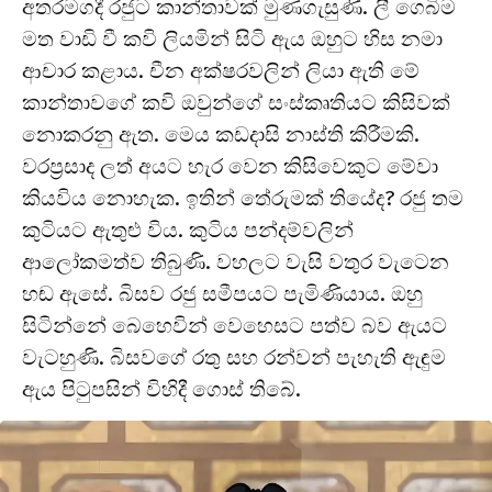
අතරමගදී රජුට කාන්තාවක් මුණගැසුණි. ලී ගෙබිම
මත වාඩි වී කවි ලියමින් සිටි ඇය ඔහුට හිස නමා
ආචාර කළාය. චීන අක්ෂරවලින් ලියා ඇති මේ
කාන්තාවගේ කවි ඔවුන්ගේ සංස්කෘතියට කිසිවක්
නොකරනු ඇත. මෙය කඩදාසි නාස්ති කිරීමකි.
වරප්‍රසාද ලත් අයට හැර වෙන කිසිවෙකුට මේවා
කියවිය නොහැක. ඉතින් තේරුමක් තියේද? රජු තම
කුටියට ඇතුළු විය. කුටිය පන්දම්වලින්
ආලෝකමත්ව තිබුණි. වහලට වැසි වතුර වැටෙන
හඬ ඇසේ. බිසව රජු සමීපයට පැමිණියාය. ඔහු
සිටින්නේ බෙහෙවින් වෙහෙසට පත්ව බව ඇයට
වැටහුණි. බිසවගේ රතු සහ රන්වන් පැහැති ඇඳුම
ඇය පිටුපසින් විහිදී ගොස් තිබේ.