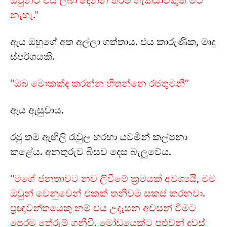
ඔවුන්ට එය ලබා දෙන්න තරම් හැකියාවකුත් මට
නැහැ.”
ඇය ඔහුගේ අත අල්ලා ගත්තාය. එය කාරුණික, මෘදු
ස්පර්ශයකි.
“ඔබ මොකක්ද කරන්න හිතන්නෙ රජතුමනි”
ඇය ඇසුවාය.
රජු තම ඇඟිලි රැවුල හරහා යවමින් කල්පනා
කළේය. අනතුරුව බිසව දෙස බැලුවේය.
“මගේ ජනතාවට නව ලිවීමේ ක්‍රමයක් අවශ්‍යයි, මම
ඔවුන් වෙනුවෙන් එකක් තනිවම සකස් කරනවා.
ප්‍රඥාවන්තයෙකු නම් එය උදෑසන අවසන් වීමට
පෙරම තේරුම් ගනීවි. මෝඩයෙක්ට පුළුවන් දවස්