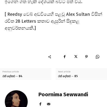
ඉගෙන ගත හැකි දේශයක් බවට පත් විය.
[ Reedsy වෙබ් අඩවියෙහි පළවූ Alex Sultan විසින්
රචිත 28 Letters කතාව ඇසුරින් සිදුකළ
අනුවර්තනයකි.]
Previous article
Next article
රත් දෝතළු – 84
රත් දෝතළු – 85
Poornima Sewwandi