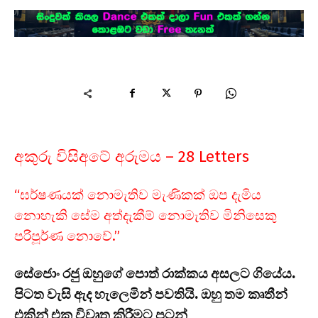
අකුරු විසිඅටේ අරුමය – 28 Letters
“ඝර්ෂණයක් නොමැතිව මැණිකක් ඔප දැමිය
නොහැකි සේම අත්දැකීම් නොමැතිව මිනිසෙකු
පරිපූර්ණ නොවේ.”
සේජොං රජු ඔහුගේ පොත් රාක්කය අසලට ගියේය.
පිටත වැසි ඇද හැලෙමින් පවතියි. ඔහු තම කෘතීන්
එකින් එක විවෘත කිරීමට පටන්