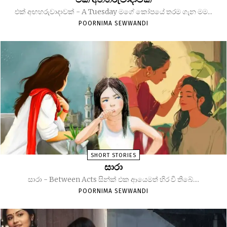
එක් අඟහරුවාදාවක් - A Tuesday මගේ කෝපයේ තරම ගැන මම...
POORNIMA SEWWANDI
SHORT STORIES
සාරා
සාරා - Between Acts සින්ක් එක ආයෙමත් හිර වී තිබේ....
POORNIMA SEWWANDI