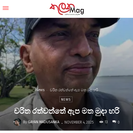
News
චරිත රත්වත්තේ ඇප මත මුදා හරි
NEWS
චරිත රත්වත්තේ ඇප මත මුදා හරි
-
By
GAYAN MADUSANKA
13
NOVEMBER 4, 2025
0