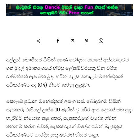
අල්ලස් කොමිසම විසින් දූෂණ චෝදනා යටතේ අත්අඩංගුවට
ගත් මුදල් අමාත්‍යංශයේ හිටපු ලේකම්වරයකු වන චරිත
රත්වත්තේ ඇප මත මුදා හරින ලෙස කොළඹ මහේස්ත්‍රාත්
අධිකරණය අද (04) නියම කරනු ලැබුවා.
කොළඹ ප්‍රධාන මහේස්ත්‍රාත් අසංග එස්. බෝදරගම විසින්
සැකකරු රුපියල් ලක්ෂ 10 බැගින් වූ ශරීර ඇප දෙකක් මත මුදා
හැරීමට නියෝග කළ අතර, සැකකරුගේ විදේශ ගමන්
තහනම් කරන බවත්, සැකකරුගේ විදේශ ගමන් බලපත්‍රය
අධිකරණයට භාරදිය යුතු බවටත් නියම කළා.