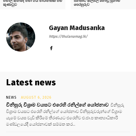
හිමාල කන්දේ හමා ගිය මාරාන්තික හිම
ජනතාව කලබල නොවූ සුනාමි
කුණාටුව
පෙරහුරුව
Gayan Madusanka
https://thulanamag.lk/
Latest news
NEWS
AUGUST 6, 2026
විනිසුරු විශ්‍රාම වයසට එරෙහි රනිල්ගේ යෝජනාව
විනිසුරු
විශ්‍රාම වයසට එරෙහි රනිල්ගේ යෝජනාව විනිසුරුවරුන්ගේ විශ්‍රාම
යෑමේ වයස වැඩි කිරීමේ තීරණයට එරෙහිව එ.ජා.ප කෘත්‍යාධිකාරී
මණ්ඩලයේදී යෝජනාවක් සම්මත කර...