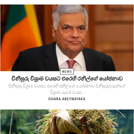
NEWS
විනිසුරු විශ්‍රාම වයසට එරෙහි රනිල්ගේ යෝජනාව
විනිසුරු විශ්‍රාම වයසට එරෙහි රනිල්ගේ යෝජනාව විනිසුරුවරුන්ගේ
විශ්‍රාම යෑමේ වයස...
DHARA ABEYNAYAKA