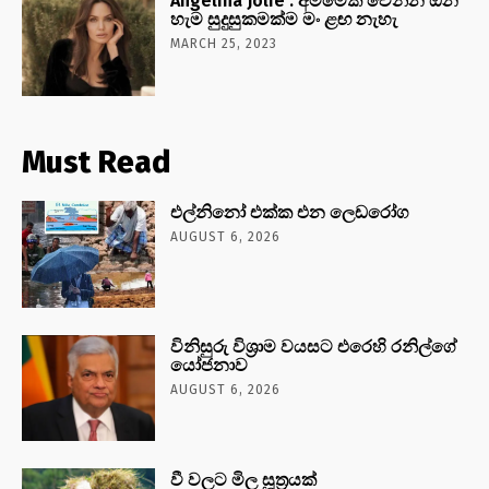
Angelina Jolie : අම්මෙක් වෙන්න ඕන
හැම සුදුසුකමක්ම මං ළඟ නැහැ
MARCH 25, 2023
Must Read
එල්නිනෝ එක්ක එන ලෙඩරෝග
AUGUST 6, 2026
විනිසුරු විශ්‍රාම වයසට එරෙහි රනිල්ගේ
යෝජනාව
AUGUST 6, 2026
වී වලට මිල සූත්‍රයක්