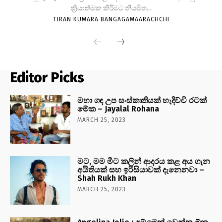
ක්‍රියාත්මක කිරිමට නියමිත...
TIRAN KUMARA BANGAGAMAARACHCHI
Editor Picks
මහා ගඳ උප සංස්කෘතියක් හැදිච්චි රටක්
මේක – Jayalal Rohana
MARCH 25, 2023
මට, මම මීට කලින් ආදරය කළ අය ගැන
අයිතියක් සහ ඉරිසියාවක් දැනෙනවා –
Shah Rukh Khan
MARCH 25, 2023