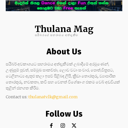
Thulana Mag
සයිබරයේ සඟරාමය අත්දැකීම
About Us
සයිබර් අවකාශයට සඟරාමය අත්දැකීමක් ලබාදීමේ අරමුණෙන්,
උණුසුම් පුවත්, සම්මුඛ සාකච්ඡා, ලොව වටා සංචාර, පොත්,චිත්‍රපට,
ටෙලිනාට්‍ය ඇතුළු කලා ඉසව් පිළිබඳ ලිපි, ක්‍රීඩා තොරතුරු, ව්‍යාපාරික
තොරතුරු, නවකතා, කවි සහ වෙනත් විශේෂාංග එකම වෙබ් අඩවියක්
තුළින් ජනගත කිරීම.
Contact us:
thulanatv.lk@gmail.com
Follow Us