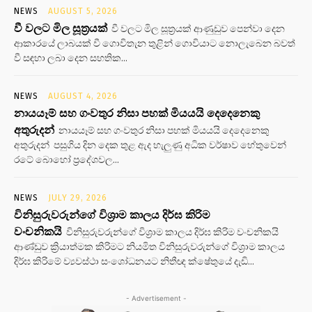
NEWS
AUGUST 5, 2026
වී වලට මිල සූත්‍රයක්
වී වලට මිල සූත්‍රයක් ආණුඩුව පෙන්වා දෙන
ආකාරයේ ලාබයක් වී ගොවිතැන තුළින් ගොවියාට නොලැබෙන බවත්
වී සඳහා ලබා දෙන සහතික...
NEWS
AUGUST 4, 2026
නායයෑම් සහ ගංවතුර නිසා පහක් මියයයි දෙදෙනෙකු
අතුරුදන්
නායයෑම් සහ ගංවතුර නිසා පහක් මියයයි දෙදෙනෙකු
අතුරුදන් පසුගිය දින දෙක තුළ ඇද හැලුණු අධික වර්ෂාව හේතුවෙන්
රටේ බොහෝ ප්‍රදේශවල...
NEWS
JULY 29, 2026
විනිසුරුවරුන්ගේ විශ්‍රාම කාලය දිර්ඝ කිරිම
වංචනිකයි
විනිසුරුවරුන්ගේ විශ්‍රාම කාලය දිර්ඝ කිරිම වංචනිකයි
ආණ්ඩුව ක්‍රියාත්මක කිරිමට නියමිත විනිසුරුවරුන්ගේ විශ්‍රාම කාලය
දිර්ඝ කිරිමේ ව්‍යවස්ථා සංශෝධනයට නිතීඥ ක්ෂේතුයේ දැඩි...
- Advertisement -