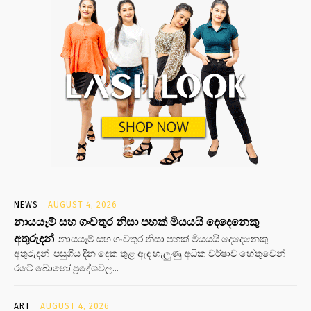
NEWS
AUGUST 4, 2026
නායයෑම් සහ ගංවතුර නිසා පහක් මියයයි දෙදෙනෙකු
අතුරුදන්
නායයෑම් සහ ගංවතුර නිසා පහක් මියයයි දෙදෙනෙකු
අතුරුදන් පසුගිය දින දෙක තුළ ඇද හැලුණු අධික වර්ෂාව හේතුවෙන්
රටේ බොහෝ ප්‍රදේශවල...
ART
AUGUST 4, 2026