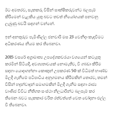
ඊට අමතරව, සැකකරු විසින් සාක්ෂිකරුවන්ට බලපෑම්
කිරීමෙන් වැළකිය යුතු බවට තවත් නියෝගයක් පනවනු
ලැබුුණු බවයි සඳහන් වන්නේ.
ඉන් අනතුරුව පැමිණිල්ල ජනවාරි මස 23 වෙනිදා කැඳවීමට
අධිකරණය නියම කර තිබෙනවා.
2015 වසරේ අග්‍රාමාත්‍ය උපදේශකවරයා වශයෙන් කටයුතු
කරමින් සිටියදී, අවශ්‍යතාවයක් නොමැතිව, වී ගබඩා කිරීම
සඳහා යොදාගන්නා කොකුන් උපකරණ 50 ක් විධිමත් භාණ්ඩ
මිලදී ගැනීමේ පටිපාටිය අනුගමනය කිරීමකින් තොරව, තමන්
විසින් හඳුන්වාදුන් සමාගමකින් මිලදී ගැනීම සඳහා රාජ්‍ය
වාණිජ විවිධ නීතිගත සංස්ථා නිලධාරීන්ට බලපෑම් කර
තිබෙන බවට සැකකාර චරිත රත්වත්තේ වෙත චෝදනා එල්ල
වී තිබෙනවා.