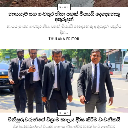
NEWS
නායයෑම් සහ ගංවතුර නිසා පහක් මියයයි දෙදෙනෙකු
අතුරුදන්
නායයෑම් සහ ගංවතුර නිසා පහක් මියයයි දෙදෙනෙකු අතුරුදන් පසුගිය
දින...
THULANA EDITOR
NEWS
විනිසුරුවරුන්ගේ විශ්‍රාම කාලය දිර්ඝ කිරිම වංචනිකයි
විනිසුරුවරුන්ගේ විශ්‍රාම කාලය දිර්ඝ කිරිම වංචනිකයි ආණ්ඩුව