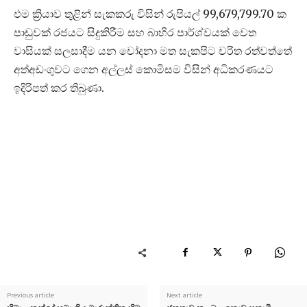
එම ක්‍රියාව තුළින් සැකකරු විසින් රුපියල් 99,679,799.70 ක
පාඩුවක් රජයට සිදුකිරීම සහ බාහිර පාර්ශ්වයක් වෙත
වාසියක් සලසාදීම යන චෝදනා මත සැකපිට චරිත රත්වත්තේ
අත්අඩංගුවට ගෙන අල්ලස් කොමිසම විසින් අධිකරණයට
ඉදිරිපත් කර තිබුණා.
Previous article
Next article