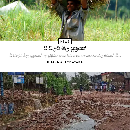
NEWS
වී වලට මිල සූත්‍රයක්
වී වලට මිල සූත්‍රයක් ආණුඩුව පෙන්වා දෙන ආකාරයේ ලාබයක් වී...
DHARA ABEYNAYAKA