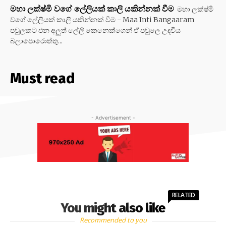
මහා ලක්ෂ්මි වගේ ලේලියක් කාලි යකින්නක් වීම
මහා ලක්ෂ්මි
වගේ ලේලියක් කාලි යකින්නක් වීම - Maa Inti Bangaaram
පවුලකට එන අලුත් ලේලි කෙනෙක්ගෙන් ඒ පවුලෙ උදවිය
බලාපොරොත්තු...
Must read
- Advertisement -
RELATED
You might also like
Recommended to you