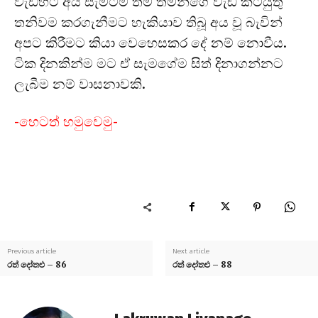
වැඩිහිටි අය සැමටම තම තමන්ගේ වැඩ කටයුතු
තනිවම කරගැනීමට හැකියාව තිබූ අය වූ බැවින්
අපට කිරීමට කියා වෙහෙසකර දේ නම් නොවීය.
ටික දිනකින්ම මට ඒ සැමගේම සිත් දිනාගන්නට
ලැබීම නම් වාසනාවකි.
-හෙටත් හමුවෙමු-
Previous article
Next article
රත් දෝතළු – 86
රත් දෝතළු – 88