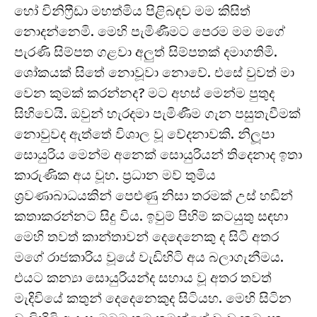
හෝ විනිෆ්‍රීඩා මහත්මිය පිළිබඳව මම කිසිත්
නොදන්නෙමි. මෙහි පැමිණීමට පෙරම මම මගේ
පැරණි සිම්පත ගළවා අලුත් සිම්පතක් දමාගතිමි.
ශෝකයක් සිතේ නොවූවා නොවේ. එසේ වුවත් මා
වෙන කුමක් කරන්නද? මට අහස් මෙන්ම පුතුද
සිහිවෙයි. ඔවුන් හැරදමා පැමිණීම ගැන පසුතැවීමක්
නොවුවද ඇත්තේ විශාල වූ වේදනාවකි. නිලූපා
සොයුරිය මෙන්ම අනෙක් සොයුරියන් තිදෙනාද ඉතා
කාරුණික අය වූහ. ප්‍රධාන මව් තුමිය
ශ්‍රවණාබාධයකින් පෙළුණු නිසා තරමක් උස් හඬින්
කතාකරන්නට සිදු විය. ඉවුම් පිහිම් කටයුතු සඳහා
මෙහි තවත් කාන්තාවන් දෙදෙනෙකු ද සිටි අතර
මගේ රාජකාරිය වූයේ වැඩිහිටි අය බලාගැනීමය.
එයට කන්‍යා සොයුරියන්ද සහාය වූ අතර තවත්
මැදිවියේ කතුන් දෙදෙනෙකුද සිටියහ. මෙහි සිටින