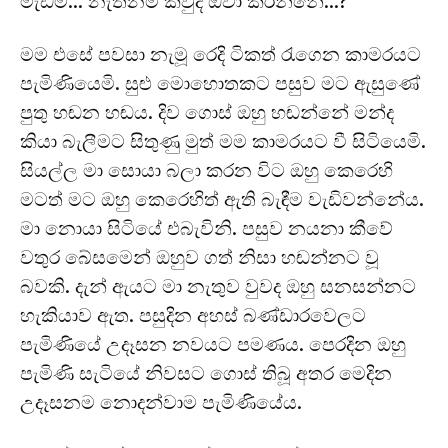
මැඩම්… නැත්නම් කවුද ඕවා කරන්නේ…?”
මම එසේ පවසා නැමූ රෙදි ටිකත් රැගෙන කාමරයට
පැමිණියෙමි. සුළු මොහොතකට පසුව මට ඇසුණේ
පුතු හඬන හඬය. දිව ගොස් ඔහු හඬන්නේ මන්ද
කියා බැලීමට සිතුණු මුත් මම කාමරයට වී සිටියෙමි.
සියල්ල මා සොයා බලා කරන විට ඔහු කෙරෙහි
මටත් මට ඔහු කෙරෙහිත් ඇති බැඳීම වැඩිවන්නේය.
මා නොයා සිටියේ එබැවිනි. පසුව නයනා කීවේ
වතුර බේසමෙන් ඔහුව ගත් නිසා හඬන්නට වූ
බවකි. දැන් ඇයට මා නැතුව වුවද ඔහු සනසන්නට
හැකියාව ඇත. පසුදින අහස් බණ්ඩාරවෙලට
පැමිණියේ උදෑසන නවයට පමණය. පෙරදින ඔහු
පැමිණි සැටියේ නිවසට ගොස් තිබූ අතර මෙදින
උදෑසනම නොදන්වාම පැමිණියේය.