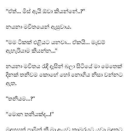
“ඒත්… මිස් ඇයි ඕවා කියන්නේ..?”
නයනා මවිතයෙන් ඇසුවාය.
“මම ටිකක් එළියට යනවා… ඒකයි… මැඩම්
ඇහැරියාම කියන්න…”
නයනා මවිතය රැඳි දෑසින් බලා සිටියේ මා මෙතෙක්
දිනක් තනිවම කොහේ හෝ නොගිය නිසා වන්නට
ඇත.
“තනියම…?”
“මොන තනියක්ද…!”
මඳහසක් පාමින් කී මා ඇයව කාමරයට යවා මඳකට