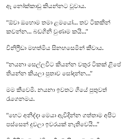
ඈ නෝක්කාඩු කියන්නට වූවාය.
“ඕවා ඔහොම තමා ළමයෝ… තව ටිකකින්
කවන්න… බඩගිනි වුණාම කයි…”
විනිෆ්‍රීඩා මහත්මිය සිනහසෙමින් කීවාය.
“නයනා සෙල්ලවීට කියන්න වතුර ටිකක් ළිපේ
තියන්න කියලා පුතාව සෝදන්න…”
මම කීවෙමි. නයනා ඉවතට ගියේ පුතුවත්
රැගෙනමය.
“හෙට අනිද්දා මෙයා ඇවිදින්න ගත්තාම අපිට
පස්සෙන් දුවලා ඉවරයක් නැතිවෙයි…”