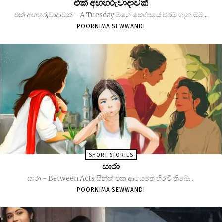
එක් අඟහරුවාදාවක්
එක් අඟහරුවාදාවක් - A Tuesday මගේ කෝපයේ තරම ගැන මම...
POORNIMA SEWWANDI
SHORT STORIES
සාරා
සාරා - Between Acts සින්ක් එක ආයෙමත් හිර වී තිබේ....
POORNIMA SEWWANDI