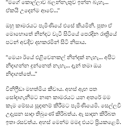
“මගේ කොල්ලාව බලන්නැතුව ඉන්න බැහැ…
ඒකයි උදෙන්ම ආවේ…”
ඔහු කාමරයට පැමිණියේ එසේ කියමිනි. පුතා ඒ
මොහොතේ නින්දට වැටී සිටියේ පෙරදින රාත්‍රියේ
පටන් අවදිව දඟකරමින් සිටි නිසාය.
“මෙයා ඊයේ එළිවෙනකල් නින්දක් නැහැ… අපිට
නිදාගන්න දුන්නෙත් නැහැ… දැන් තමා ඔය
නිදාගත්තේ…”
විනිෆ්‍රීඩා මහත්මිය කීවාය. අහස් ඇඟ පත
සෝදාගැනීමට නාන කාමරයට යන අතරේ මම
කෑම මේසය සූදානම් කිරීමට පැමිණියෙමි. සෙල්ලවී
උදෑසන සාදා තිබුණේ කිරිබත්ය. ඈ සාදන කිරිබත
ඉතා රසවත්ය. අහස් මෙන්ම මමද එයට ප්‍රියකළෙමි.