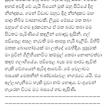
අහස් අවදි වේ යැයි බියෙන් මුත් ඔහු සිටියේ දිගු
නින්දකය. ගමන් විඩාව ඔහුට දිගු නින්දකට මඟ
පාදා තිබීම වාසනාවකි. ලියුම මේසය මත තබා
ඔහුගේ ජංගම දුරකථනය ඒ මත බරට තබා මම
පිටතට පැමිණියේ කඳුලින් බොඳවු දෑසිනි. ගල්
පඩිපෙළ අසල නැවතී මම ආපසු හැරී බැලීමි. මිහිරි
මතක බොහෝමයක් මා ලත්දේ මෙහිදීය. සුසුමක්
මා මුවින් ගිලිහීයනවිට කම්මුල් තෙමා නොනවත්වා
කඳුළු ගලාගියේය. පඩිපෙළ බැස මම පාරට ඇවිත්
හැකි වේගයෙන් ඇවිද ආවෙමි. මේ වෙලාවට
බසයක් මෙතනින් බණ්ඩාරවෙල නගරයට යයි. එය
අල්ලාගැනීමට හැකි වූවා නම් හොඳය. වංගුවෙන්
හැරෙන විටම මට බසයේ හඬ ඇසිණි.
—————————————————————————
—————————————————————————