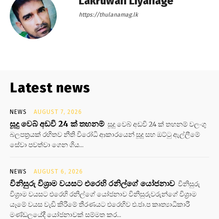
Lakruwan Liyanage
https://thulanamag.lk
Latest news
NEWS
AUGUST 7, 2026
සූදු වෙබ් අඩවි 24 ක් තහනම්
සූදු වෙබ් අඩවි 24 ක් තහනම් වලංගු
බලපත්‍රයක් රහිතව නීති විරෝධි ආකාරයෙන් සූදු සහ ඔට්ටු ඇල්ලීමේ
සේවා පවත්වා ගෙන ගිය...
NEWS
AUGUST 6, 2026
විනිසුරු විශ්‍රාම වයසට එරෙහි රනිල්ගේ යෝජනාව
විනිසුරු
විශ්‍රාම වයසට එරෙහි රනිල්ගේ යෝජනාව විනිසුරුවරුන්ගේ විශ්‍රාම
යෑමේ වයස වැඩි කිරීමේ තීරණයට එරෙහිව එ.ජා.ප කෘත්‍යාධිකාරී
මණ්ඩලයේදී යෝජනාවක් සම්මත කර...