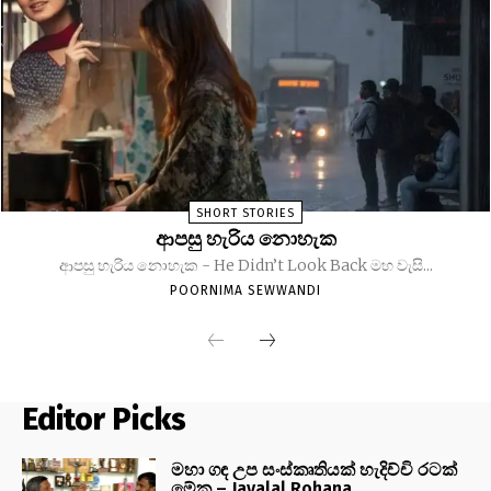
SHORT STORIES
ආපසු හැරිය නොහැක
ආපසු හැරිය නොහැක - He Didn’t Look Back මහ වැසි...
POORNIMA SEWWANDI
Editor Picks
මහා ගඳ උප සංස්කෘතියක් හැදිච්චි රටක්
මේක – Jayalal Rohana