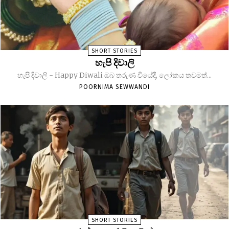
SHORT STORIES
හැපි දිවාලි
හැපි දිවාලි - Happy Diwali ඔබ තරුණ වියේදී, ලෝකය තවමත්...
POORNIMA SEWWANDI
SHORT STORIES