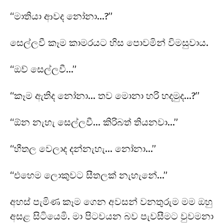
“මාතියා ආවද නෝනා…?”
සෙල්ලවී කෑම කාමරයට හිස පොවමින් විමසුවාය.
“ඔව් සෙල්ලවී…”
“කෑම ඇතිද නෝනා… තව මොනා හරි හදමුද…?”
“ඕන නැහැ සෙල්ලවී… කිරිබත් තියනවා…”
“හීතල වෙලාද දන්නැහැ… නෝනා…”
“එහෙම ලොකුවට සීතලක් නැහැනේ…”
අහස් පැමිණ කෑම ගෙන අවසන් වනතුරුම මම ඔහු
අසළ සිටියෙමි. මා පිටවයන බව පැවසීමට වුවමනා