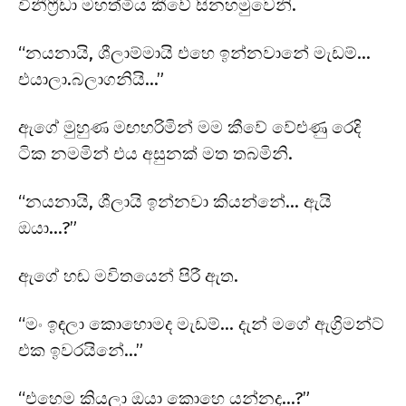
විනීෆ්‍රීඩා මහත්මිය කීවේ සිනහමුවෙනි.
“නයනායි, ශීලාම්මායි එහෙ ඉන්නවානේ මැඩම්…
එයාලා.බලාගනියි…”
ඇගේ මුහුණ මඟහරිමින් මම කීවේ වේළුණු රෙදි
ටික නමමින් එය අසුනක් මත තබමිනි.
“නයනායි, ශීලායි ඉන්නවා කියන්නේ… ඇයි
ඔයා…?”
ඇගේ හඬ මවිතයෙන් පිරී ඇත.
“මං ඉඳලා කොහොමද මැඩම්… දැන් මගේ ඇග්‍රිමන්ට්
එක ඉවරයිනේ…”
“එහෙම කියලා ඔයා කොහෙ යන්නද…?”