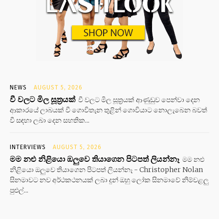
NEWS
AUGUST 5, 2026
වී වලට මිල සූත්‍රයක්
වී වලට මිල සූත්‍රයක් ආණුඩුව පෙන්වා දෙන
ආකාරයේ ලාබයක් වී ගොවිතැන තුළින් ගොවියාට නොලැබෙන බවත්
වී සඳහා ලබා දෙන සහතික...
INTERVIEWS
AUGUST 5, 2026
මම නළු නිළියො ඔලුවෙ තියාගෙන පිටපත් ලියන්නෑ
මම නළු
නිළියො ඔලුවෙ තියාගෙන පිටපත් ලියන්නෑ - Christopher Nolan
සිනමාවට නව අර්ථකථනයක් ලබා දුන් ඔහු ලෝක සිනමාවේ නිම්වළලු
පුළුල්...