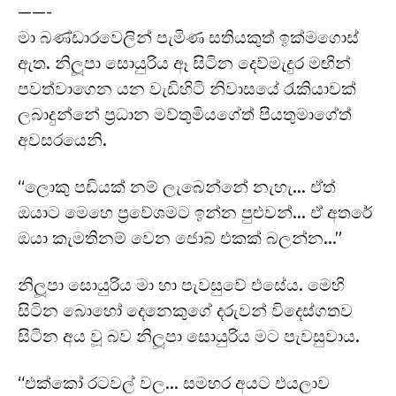
——-
මා බණ්ඩාරවෙලින් පැමිණ සතියකුත් ඉක්මගොස්
ඇත. නිලූපා සොයුරිය ඈ සිටින දෙව්මැදුර මඟින්
පවත්වාගෙන යන වැඩිහිටි නිවාසයේ රැකියාවක්
ලබාදුන්නේ ප්‍රධාන මව්තුමියගේත් පියතුමාගේත්
අවසරයෙනි.
“ලොකු පඩියක් නම් ලැබෙන්නේ නැහැ… ඒත්
ඔයාට මෙහෙ ප්‍රවේශමට ඉන්න පුළුවන්… ඒ අතරේ
ඔයා කැමතිනම් වෙන ජොබ් එකක් බලන්න…”
නිලූපා සොයුරිය මා හා පැවසුවේ එසේය. මෙහි
සිටින බොහෝ දෙනෙකුගේ දරුවන් විදෙස්ගතව
සිටින අය වූ බව නිලූපා සොයුරිය මට පැවසුවාය.
“එක්කෝ රටවල් වල… සමහර අයට එයලාව