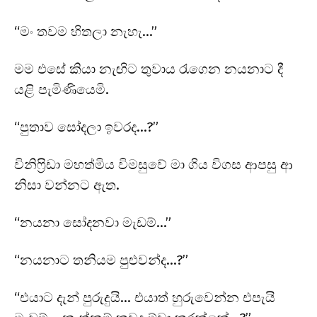
“මං තවම හිතලා නැහැ…”
මම එසේ කියා නැඟිට තුවාය රැගෙන නයනාට දී
යළි පැමිණියෙමි.
“පුතාව සෝදලා ඉවරද…?”
විනිෆ්‍රිඩා මහත්මිය විමසුවේ මා ගිය විගස ආපසු ආ
නිසා වන්නට ඇත.
“නයනා සෝදනවා මැඩම්…”
“නයනාට තනියම පුළුවන්ද…?”
“එයාට දැන් පුරුදුයි… එයාත් හුරුවෙන්න එපැයි