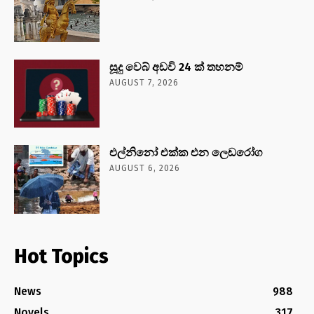
සූදු වෙබ් අඩවි 24 ක් තහනම්
AUGUST 7, 2026
එල්නිනෝ එක්ක එන ලෙඩරෝග
AUGUST 6, 2026
Hot Topics
News
988
Novels
317