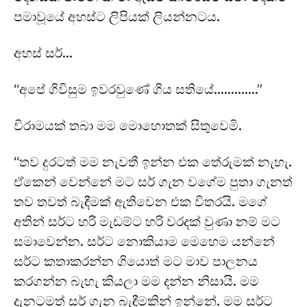
පමාවූයේ අහස්ට ලිපියක් ලියන්නටය.
අහස් සර්…
“අපේ ගිවිසුම ඉවරවුණේ ගිය සතියේ………….”
විරාමයක් තබා මම මොහොතක් සිතුවෙමි.
“තව දුරටත් මම නැවතී ඉන්න එක තේරුමක් නැහැ.
ඒකෙන් වෙන්නේ මට සර් ගැන වගේම පුතා ගැනත්
තව තවත් බැඳීමක් ඇතිවෙන එක විතරයි. මගේ
අතින් සර්ට හරි මැඩම්ට හරි වරදක් වුණා නම් මට
සමාවෙන්න. සර්ට නොකියාම මෙහෙම යන්නේ
සර්ට කතාකරන්න ගියොත් මට මාව පාලනය
කරගන්න බැහැ කියලා මම දන්න නිසායි. මම
දැනටමත් සර් ගැන බැඳීමකින් ඉන්නේ. මම සර්ට