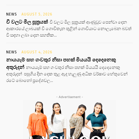
NEWS
AUGUST 5, 2026
වී වලට මිල සූත්‍රයක්
වී වලට මිල සූත්‍රයක් ආණුඩුව පෙන්වා දෙන
ආකාරයේ ලාබයක් වී ගොවිතැන තුළින් ගොවියාට නොලැබෙන බවත්
වී සඳහා ලබා දෙන සහතික...
NEWS
AUGUST 4, 2026
නායයෑම් සහ ගංවතුර නිසා පහක් මියයයි දෙදෙනෙකු
අතුරුදන්
නායයෑම් සහ ගංවතුර නිසා පහක් මියයයි දෙදෙනෙකු
අතුරුදන් පසුගිය දින දෙක තුළ ඇද හැලුණු අධික වර්ෂාව හේතුවෙන්
රටේ බොහෝ ප්‍රදේශවල...
- Advertisement -