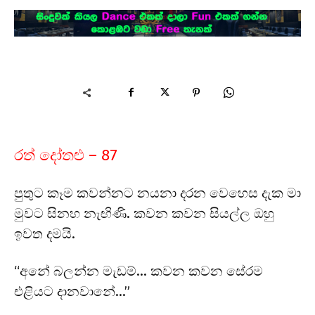
රත් දෝතළු – 87
පුතුට කෑම කවන්නට නයනා දරන වෙහෙස දැක මා
මුවට සිනහ නැඟිණි. කවන කවන සියල්ල ඔහු
ඉවත දමයි.
“අනේ බලන්න මැඩම්… කවන කවන සේරම
එළියට දානවානේ…”