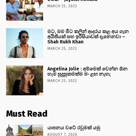
MARCH 25, 2023
මට, මම මීට කලින් ආදරය කළ අය ගැන
අයිතියක් සහ ඉරිසියාවක් දැනෙනවා –
Shah Rukh Khan
MARCH 25, 2023
Angelina Jolie : අම්මෙක් වෙන්න ඕන
හැම සුදුසුකමක්ම මං ළඟ නැහැ
MARCH 25, 2023
Must Read
යාපනය වටේ රවුමක් යමු
AUGUST 7, 2026