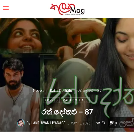
Novels
Rath Dothalu
රත් දෝතළු - 87
NOVELS
RATH DOTHALU
රත් දෝතළු – 87
-
By
LAKRUWAN LIYANAGE
23
MAY 13, 2026
0