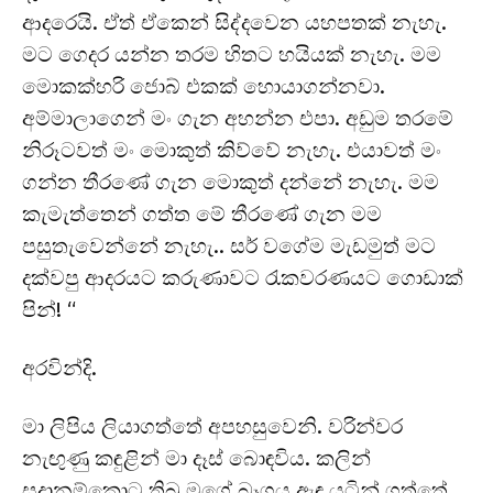
ආදරෙයි. ඒත් ඒකෙන් සිද්දවෙන යහපතක් නැහැ.
මට ගෙදර යන්න තරම හිතට හයියක් නැහැ. මම
මොකක්‍හරි ජොබ්‍ එකක් හොයාගන්නවා.
අම්මාලාගෙන් මං ගැන අහන්න එපා. අඩුම තරමේ
නිරූටවත් මං මොකුත් කිව්වේ නැහැ. එයාවත් මං
ගන්න තීරණේ ගැන මොකුත් දන්නේ නැහැ. මම
කැමැත්තෙන් ගත්ත මේ තීරණේ ගැන මම
පසුතැවෙන්නේ නැහැ.. සර් වගේම මැඩමුත් මට
දක්වපු ආදරයට කරුණාවට රැකවරණයට ගොඩාක්
පින්! “
අරවින්දි.
මා ලිපිය ලියාගත්තේ අපහසුවෙනි. වරින්වර
නැඟුණු කඳුළින් මා දෑස් බොඳවිය. කලින්
සූදානම්කොට තිබූ මගේ බෑගය ඇඳ යටින් ගත්තේ