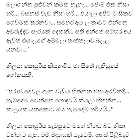
බලාගන්න පුළුවන් කමක් නැහැ… ජොබ් එක නිසා
හරි… බිස්නස් වැඩ නිසා හරි… එයාලා අපිට මාසිකව
ගෙවීමක් කරනවා… සමහර අය ලංකාවට එන්නේ
අවුරුද්දට සැරයක් දෙකක්… සති අන්තේ සමහර අය
ඇවිත් එයාලගේ අම්මලා තාත්තලාව බලලා
යනවා…”
නිලූපා සොයුරිය කියනවිට මා සිතේ ඇතිවූයේ
ශෝකයකි.
“පරණ දේවල් ගැන වැඩිය හිතන්න එපා අරවින්දි…
හැමදේම වෙන්නේ හොඳටයි කියලා හිතන්න…
කාලයක් යනකොට ඔය හැමදේම හරියයි…”
නිලූපා සොයුරිය පැවසුවේ මගේ නිහඬ බව නිසා
වන්නට ඇත. මම මඳහසක් පෑවෙමි. අහස් පිළිබඳව