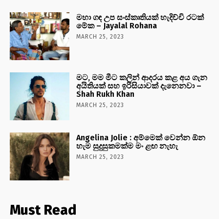
මහා ගඳ උප සංස්කෘතියක් හැදිච්චි රටක්
මේක – Jayalal Rohana
MARCH 25, 2023
මට, මම මීට කලින් ආදරය කළ අය ගැන
අයිතියක් සහ ඉරිසියාවක් දැනෙනවා –
Shah Rukh Khan
MARCH 25, 2023
Angelina Jolie : අම්මෙක් වෙන්න ඕන
හැම සුදුසුකමක්ම මං ළඟ නැහැ
MARCH 25, 2023
Must Read