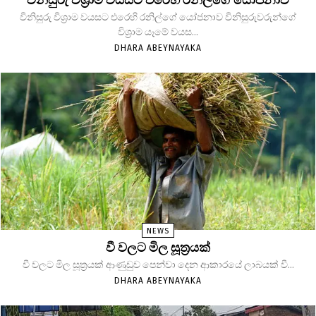
විනිසුරු විශ්‍රාම වයසට එරෙහි රනිල්ගේ යෝජනාව විනිසුරුවරුන්ගේ
විශ්‍රාම යෑමේ වයස...
DHARA ABEYNAYAKA
NEWS
වී වලට මිල සූත්‍රයක්
වී වලට මිල සූත්‍රයක් ආණුඩුව පෙන්වා දෙන ආකාරයේ ලාබයක් වී...
DHARA ABEYNAYAKA