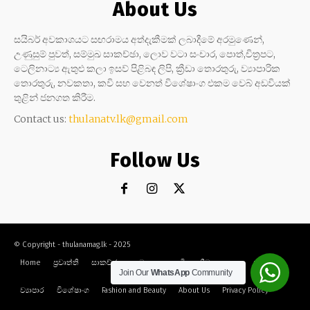
About Us
සයිබර් අවකාශයට සඟරාමය අත්දැකීමක් ලබාදීමේ අරමුණෙන්,
උණුසුම් පුවත්, සම්මුඛ සාකච්ඡා, ලොව වටා සංචාර, පොත්,චිත්‍රපට,
ටෙලිනාට්‍ය ඇතුළු කලා ඉසව් පිළිබඳ ලිපි, ක්‍රීඩා තොරතුරු, ව්‍යාපාරික
තොරතුරු, නවකතා, කවි සහ වෙනත් විශේෂාංග එකම වෙබ් අඩවියක්
තුළින් ජනගත කිරීම.
Contact us:
thulanatv.lk@gmail.com
Follow Us
© Copyright - thulanamag.lk - 2025
Home
ප්‍රවෘත්ති
සාකච්ඡා
නවකතා
කවි
ක්‍රීඩා
කලා
සංචාර
Join Our
WhatsApp
Community
ව්‍යාපාර
විශේෂාංග
Fashion and Beauty
About Us
Privacy Policy