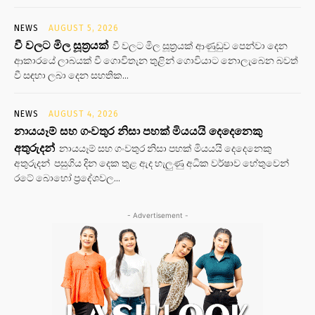
NEWS
AUGUST 5, 2026
වී වලට මිල සූත්‍රයක්
වී වලට මිල සූත්‍රයක් ආණුඩුව පෙන්වා දෙන
ආකාරයේ ලාබයක් වී ගොවිතැන තුළින් ගොවියාට නොලැබෙන බවත්
වී සඳහා ලබා දෙන සහතික...
NEWS
AUGUST 4, 2026
නායයෑම් සහ ගංවතුර නිසා පහක් මියයයි දෙදෙනෙකු
අතුරුදන්
නායයෑම් සහ ගංවතුර නිසා පහක් මියයයි දෙදෙනෙකු
අතුරුදන් පසුගිය දින දෙක තුළ ඇද හැලුණු අධික වර්ෂාව හේතුවෙන්
රටේ බොහෝ ප්‍රදේශවල...
- Advertisement -