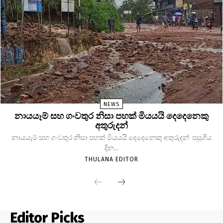
NEWS
නායයෑම් සහ ගංවතුර නිසා පහක් මියයයි දෙදෙනෙකු
අතුරුදන්
නායයෑම් සහ ගංවතුර නිසා පහක් මියයයි දෙදෙනෙකු අතුරුදන් පසුගිය
දින...
THULANA EDITOR
Editor Picks