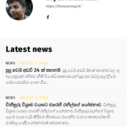
https://thulanamag.lk/
Latest news
NEWS
AUGUST 7, 2026
සූදු වෙබ් අඩවි 24 ක් තහනම්
සූදු වෙබ් අඩවි 24 ක් තහනම් වලංගු
බලපත්‍රයක් රහිතව නීති විරෝධි ආකාරයෙන් සූදු සහ ඔට්ටු ඇල්ලීමේ
සේවා පවත්වා ගෙන ගිය...
NEWS
AUGUST 6, 2026
විනිසුරු විශ්‍රාම වයසට එරෙහි රනිල්ගේ යෝජනාව
විනිසුරු
විශ්‍රාම වයසට එරෙහි රනිල්ගේ යෝජනාව විනිසුරුවරුන්ගේ විශ්‍රාම
යෑමේ වයස වැඩි කිරීමේ තීරණයට එරෙහිව එ.ජා.ප කෘත්‍යාධිකාරී
මණ්ඩලයේදී යෝජනාවක් සම්මත කර...