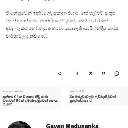
ඒ හේතුවෙන් ඉන්ඩිගෝ, අකාසා එයාර්, කේ එල් එම් ඇතුළු
තවත් ගුවන් සමාගම් කිහිපයක් ගුවන් ගමන් වාර රැසක්
අවලංගු කර හෝ නැවත හරවා යවා ඇති බවයි ඉන්දීය මාධ්‍ය
වාර්තාවල දැක්වුණේ.
Previous article
Next article
අක්කර 04ක වගාකර තිබූ ගංජා
විෂ මත්ද්‍රව්‍යවලට ඇබ්බැහි වුවන්
වගාවන් 06ක් හම්බෙගමුවෙන් සොයා
පුනරුත්ථාපනට
ගැනේ
Gayan Madusanka