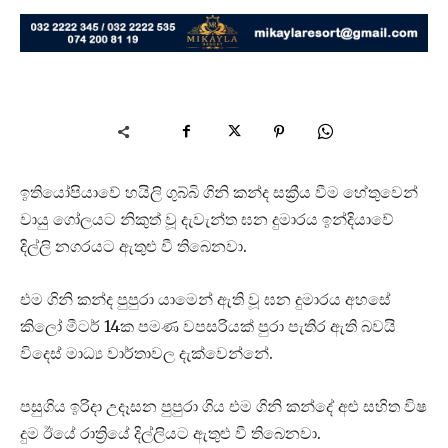
ඉතියෝපියාවේ හයිලි ගුබ්බි ගිනි කන්ද සක්‍රීය වීම හේතුවෙන්
වායු ගෝලයට නිකුත් වූ දැවැන්ත ඝන දුමාරය ඉන්දියාවේ
දිල්ලි නගරයට ඇතුළු වී තිබෙනවා.
එම ගිනි කන්ද පුපුරා යාමෙන් ඇති වූ ඝන දුමාරය අහසේ
කිලෝ මීටර් 14ක පමණ වපසරියක් පුරා පැතිර ඇති බවයි
විදෙස් මාධ්‍ය වාර්තාවල දැක්වෙන්නේ.
පසුගිය ඉරිදා උදෑසන පුපුරා ගිය එම ගිනි කන්දේ අළු සහිත විෂ
දුම ඊයේ රාත්‍රියේ දිල්ලියට ඇතුළු වී තිබෙනවා.