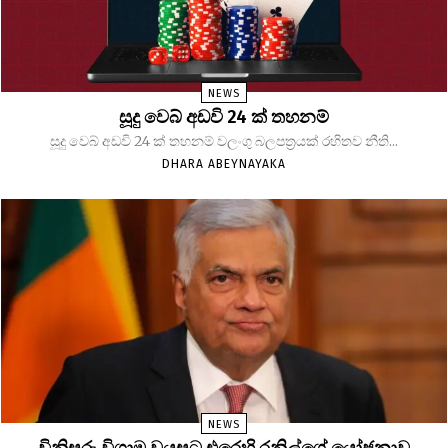
NEWS
සූදු වෙබ් අඩවි 24 ක් තහනම්
සූදු වෙබ් අඩවි 24 ක් තහනම් වලංගු බලපත්‍රයක් රහිතව නීති...
DHARA ABEYNAYAKA
NEWS
විනිසුරු විශ්‍රාම වයසට එරෙහි රනිල්ගේ යෝජනාව