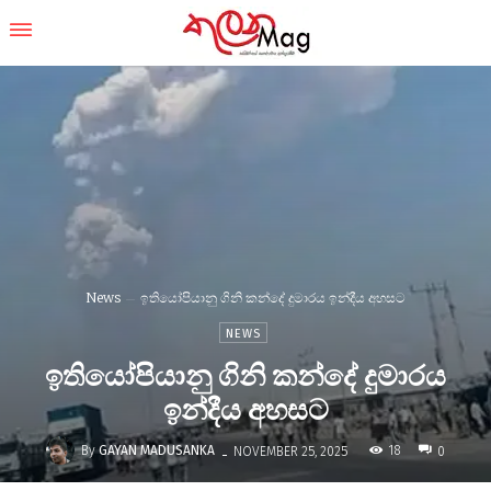
News
ඉතියෝපියානු ගිනි කන්දේ දුමාරය ඉන්දීය අහසට
NEWS
ඉතියෝපියානු ගිනි කන්දේ දුමාරය
ඉන්දීය අහසට
-
By
GAYAN MADUSANKA
18
NOVEMBER 25, 2025
0