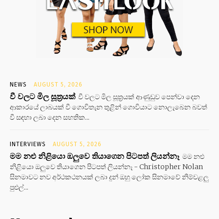
NEWS
AUGUST 5, 2026
වී වලට මිල සූත්‍රයක්
වී වලට මිල සූත්‍රයක් ආණුඩුව පෙන්වා දෙන
ආකාරයේ ලාබයක් වී ගොවිතැන තුළින් ගොවියාට නොලැබෙන බවත්
වී සඳහා ලබා දෙන සහතික...
INTERVIEWS
AUGUST 5, 2026
මම නළු නිළියො ඔලුවෙ තියාගෙන පිටපත් ලියන්නෑ
මම නළු
නිළියො ඔලුවෙ තියාගෙන පිටපත් ලියන්නෑ - Christopher Nolan
සිනමාවට නව අර්ථකථනයක් ලබා දුන් ඔහු ලෝක සිනමාවේ නිම්වළලු
පුළුල්...