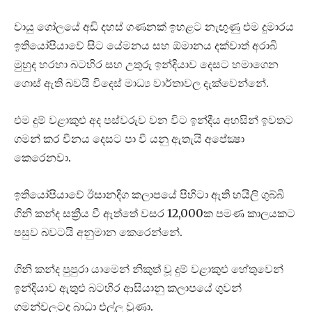
වායු ගෝලයේ අඩි දහස් ගණනක් ඉහළට නැඟුණු එම දුමාරය
ඉතියෝපියාවේ සිට යේමනය සහ ඕමානය දක්වාත් අරාබි
මුහුද හරහා බටහිර සහ උතුරු ඉන්දියාව දෙසට හමාගෙන
ගොස් ඇති බවයි විදෙස් මාධ්‍ය වාර්තාවල දැක්වෙන්නේ.
එම දුම් වළාකුළු අද පස්වරුව වන විට ඉන්දීය අහසින් ඉවතට
ගමන් කර චීනය දෙසට පා වී යනු ඇතැයි අපේක්‍ෂා
කෙරෙනවා.
ඉතියෝපියාවේ ඊසානදිග කලාපයේ පිහිටා ඇති හයිලි ගුබ්බි
ගිනි කන්ද සක්‍රීය වී ඇත්තේ වසර 12,000ක පමණ කාලයකට
පසුව බවටයි අනුමාන කෙරෙන්නේ.
ගිනි කන්ද පුපුරා යාමෙන් නිකුත් වූ දුම් වළාකුළු හේතුවෙන්
ඉන්දියාව ඇතුළු බටහිර ආසියානු කලාපයේ ගුවන්
ගමන්වලටද බාධා එල්ල වුණා.