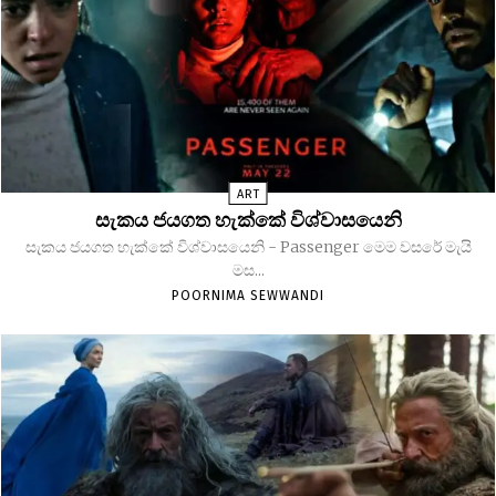
ART
සැකය ජයගත හැක්කේ විශ්වාසයෙනි
සැකය ජයගත හැක්කේ විශ්වාසයෙනි - Passenger මෙම වසරේ මැයි
මස...
POORNIMA SEWWANDI