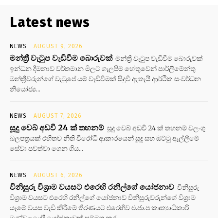
Latest news
NEWS
AUGUST 9, 2026
මන්ත්‍රී වැටුප වැඩිවීම බොරුවක්
මන්ත්‍රී වැටුප වැඩිවීම බොරුවක්
ඉන්ධන දීමනාව වර්තමාන මිලට ගැලපීම හේතුවෙන් පාර්ලිමේන්තු
මන්ත්‍රීවරුන්ගේ වැටුපේ යම් වැඩිවීමක් සිදුවී ඇතැයි ආර්ථික සංවර්ධන
නියෝජ්‍ය...
NEWS
AUGUST 7, 2026
සූදු වෙබ් අඩවි 24 ක් තහනම්
සූදු වෙබ් අඩවි 24 ක් තහනම් වලංගු
බලපත්‍රයක් රහිතව නීති විරෝධි ආකාරයෙන් සූදු සහ ඔට්ටු ඇල්ලීමේ
සේවා පවත්වා ගෙන ගිය...
NEWS
AUGUST 6, 2026
විනිසුරු විශ්‍රාම වයසට එරෙහි රනිල්ගේ යෝජනාව
විනිසුරු
විශ්‍රාම වයසට එරෙහි රනිල්ගේ යෝජනාව විනිසුරුවරුන්ගේ විශ්‍රාම
යෑමේ වයස වැඩි කිරීමේ තීරණයට එරෙහිව එ.ජා.ප කෘත්‍යාධිකාරී
මණ්ඩලයේදී යෝජනාවක් සම්මත කර...