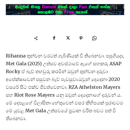
Rihanna තුන්වන වරටත් ගැබිණියක් වී තිබෙනවා. පසුගියදා,
Met Gala (2025) උත්සව අවස්ථාවේ ඇගේ සහකරු ASAP
Rocky ඒ බැව් තහවුරු කරමින් ඔවුන් තුන්වන දරුවා
අපේක්ෂාවෙන් පසුවන බැව් පැවසුවා.ඔවුන් දෙදෙනා 2020
වසරේ සිට එක්ව ජීවත්වෙනවා. RZA Athelston Mayers
සහ Riot Rose Mayers යනු ඔවුන් දෙදෙනාගේ දරුවන් ය.
මේ දෙපළගේ විලාසිතා හේතුවෙන් වසර කිහිපයක් පුරාවටම
මේ යුවළ Met Gala උත්සවයේ ප්‍රධාන චරිත බවට පත් වී
තිබෙනවා.