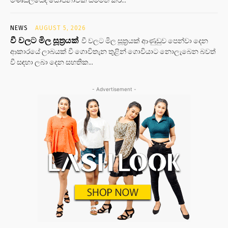
NEWS
AUGUST 5, 2026
වී වලට මිල සූත්‍රයක්
වී වලට මිල සූත්‍රයක් ආණුඩුව පෙන්වා දෙන
ආකාරයේ ලාබයක් වී ගොවිතැන තුළින් ගොවියාට නොලැබෙන බවත්
වී සඳහා ලබා දෙන සහතික...
- Advertisement -