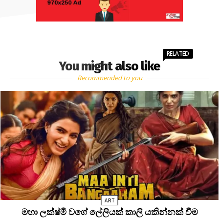
RELATED
You might also like
Recommended to you
ART
මහා ලක්ෂ්මි වගේ ලේලියක් කාලි යකින්නක් වීම