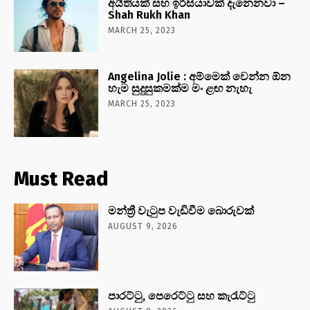
අයිතියක් සහ ඉරිසියාවක් දැනෙනවා –
Shah Rukh Khan
MARCH 25, 2023
Angelina Jolie : අම්මෙක් වෙන්න ඕන
හැම සුදුසුකමක්ම මං ළඟ නැහැ
MARCH 25, 2023
Must Read
මන්ත්‍රී වැටුප වැඩිවීම බොරුවක්
AUGUST 9, 2026
පාරට්ටු, පෙරෙට්ටු සහ කැරැට්ටු