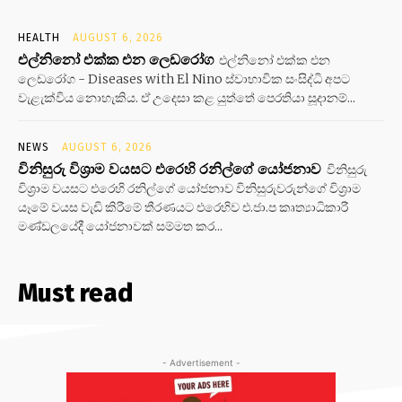
HEALTH
AUGUST 6, 2026
එල්නිනෝ එක්ක එන ලෙඩරෝග
එල්නිනෝ එක්ක එන
ලෙඩරෝග - Diseases with El Nino ස්වාභාවික සංසිද්ධි අපට
වැළැක්විය නොහැකිය. ඒ උදෙසා කළ යුත්තේ පෙරතියා සූදානම්...
NEWS
AUGUST 6, 2026
විනිසුරු විශ්‍රාම වයසට එරෙහි රනිල්ගේ යෝජනාව
විනිසුරු
විශ්‍රාම වයසට එරෙහි රනිල්ගේ යෝජනාව විනිසුරුවරුන්ගේ විශ්‍රාම
යෑමේ වයස වැඩි කිරීමේ තීරණයට එරෙහිව එ.ජා.ප කෘත්‍යාධිකාරී
මණ්ඩලයේදී යෝජනාවක් සම්මත කර...
Must read
- Advertisement -