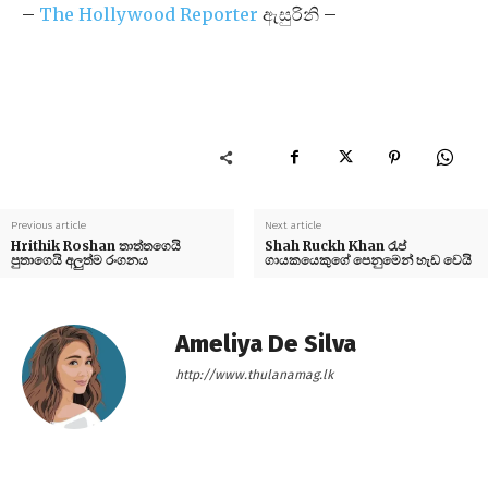
–
The Hollywood Reporter
ඇසුරිනි –
Previous article
Next article
Hrithik Roshan තාත්තගෙයි
Shah Ruckh Khan රැප්
පුතාගෙයි අලුත්ම රංගනය
ගායකයෙකුගේ පෙනුමෙන් හැඩ වෙයි
Ameliya De Silva
http://www.thulanamag.lk