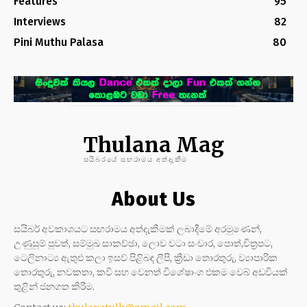
Features
95
Interviews
82
Pini Muthu Palasa
80
Thulana Mag
සයිබරයේ සඟරාමය අත්දැකීම
About Us
සයිබර් අවකාශයට සඟරාමය අත්දැකීමක් ලබාදීමේ අරමුණෙන්,
උණුසුම් පුවත්, සම්මුඛ සාකච්ඡා, ලොව වටා සංචාර, පොත්,චිත්‍රපට,
ටෙලිනාට්‍ය ඇතුළු කලා ඉසව් පිළිබඳ ලිපි, ක්‍රීඩා තොරතුරු, ව්‍යාපාරික
තොරතුරු, නවකතා, කවි සහ වෙනත් විශේෂාංග එකම වෙබ් අඩවියක්
තුළින් ජනගත කිරීම.