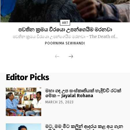
ART
පවතින ක්‍රමය වීරයො උපන්ගෙයිම මරනවා
පවතින ක්‍රමය වීරයො උපන්ගෙයිම මරනවා - The Death of...
POORNIMA SEWWANDI
Editor Picks
මහා ගඳ උප සංස්කෘතියක් හැදිච්චි රටක්
මේක – Jayalal Rohana
MARCH 25, 2023
මට, මම මීට කලින් ආදරය කළ අය ගැන