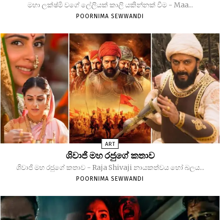
මහා ලක්ෂ්මි වගේ ලේලියක් කාලි යකින්නක් වීම - Maa...
POORNIMA SEWWANDI
ART
ශිවාජි මහ රජුගේ කතාව
ශිවාජි මහ රජුගේ කතාව - Raja Shivaji නායකත්වය හෝ බලය...
POORNIMA SEWWANDI